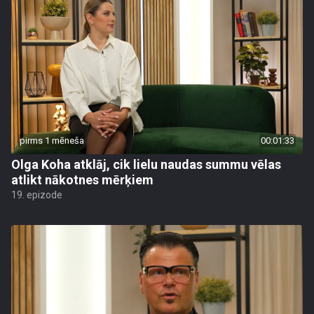
pirms 1 mēneša
00:01:33
Olga Koha atklāj, cik lielu naudas summu vēlas
atlikt nākotnes mērķiem
19. epizode