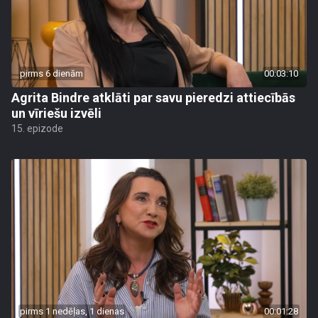
pirms 6 dienām
00:03:10
Agrita Bindre atklāti par savu pieredzi attiecībās
un vīriešu izvēli
15. epizode
pirms 1 nedēļas, 1 dienas
00:01:28