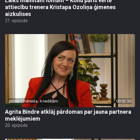
Laiks mainītām lomām – Kohu pāris vērtē
attiecību trenera Kristapa Ozoliņa ģimenes
aizkulises
21. epizode
pirms 1 mēneša, 4 nedēļām
00:02:30
Agrita Bindre atklāj pārdomas par jauna partnera
meklējumiem
20. epizode