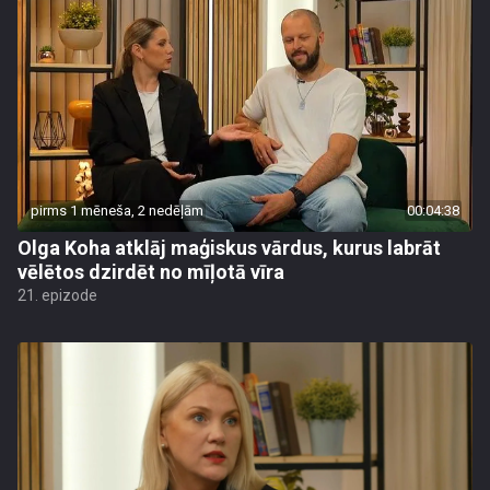
pirms 1 mēneša, 2 nedēļām
00:04:38
Olga Koha atklāj maģiskus vārdus, kurus labrāt
vēlētos dzirdēt no mīļotā vīra
21. epizode