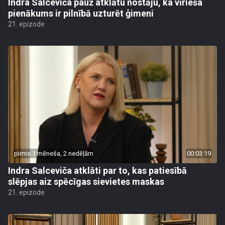
Indra Salceviča pauž atklātu nostāju, ka vīrieša
pienākums ir pilnībā uzturēt ģimeni
21. epizode
pirms 1 mēneša, 2 nedēļām
00:03:19
Indra Salceviča atklāti par to, kas patiesībā
slēpjas aiz spēcīgas sievietes maskas
21. epizode