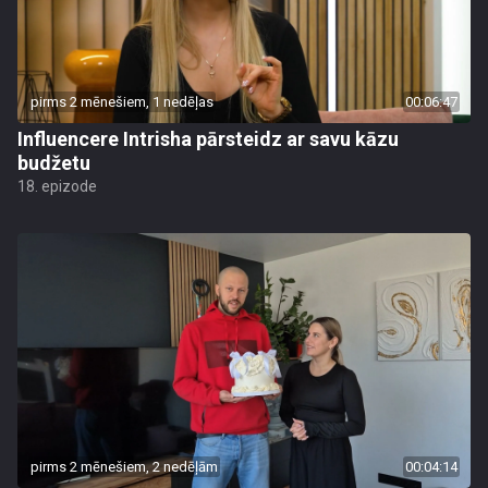
pirms 2 mēnešiem, 1 nedēļas
00:06:47
Influencere Intrisha pārsteidz ar savu kāzu
budžetu
18. epizode
pirms 2 mēnešiem, 2 nedēļām
00:04:14