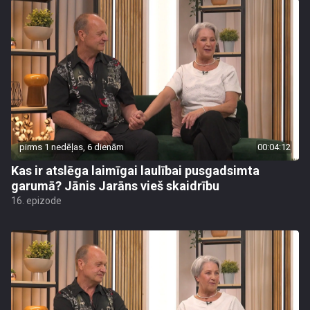
pirms 1 nedēļas, 6 dienām
00:04:12
Kas ir atslēga laimīgai laulībai pusgadsimta
garumā? Jānis Jarāns vieš skaidrību
16. epizode