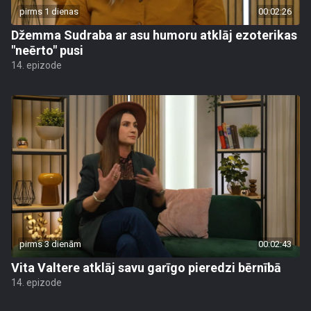
pirms 1 dienas
00:02:26
Džemma Sudraba ar asu humoru atklāj ezoterikas
"neērto" pusi
14. epizode
pirms 3 dienām
00:02:43
Vita Valtere atklāj savu garīgo pieredzi bērnībā
14. epizode