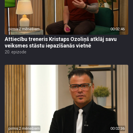
pirms 2 mēnešiem
00:02:46
Attiecību treneris Kristaps Ozoliņš atklāj savu
veiksmes stāstu iepazīšanās vietnē
20. epizode
pirms 2 mēnešiem
00:02:36