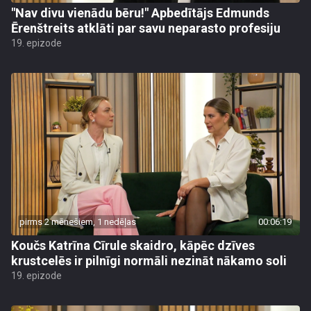
"Nav divu vienādu bēru!" Apbedītājs Edmunds
Ērenštreits atklāti par savu neparasto profesiju
19. epizode
pirms 2 mēnešiem, 1 nedēļas
00:06:19
Koučs Katrīna Cīrule skaidro, kāpēc dzīves
krustcelēs ir pilnīgi normāli nezināt nākamo soli
19. epizode