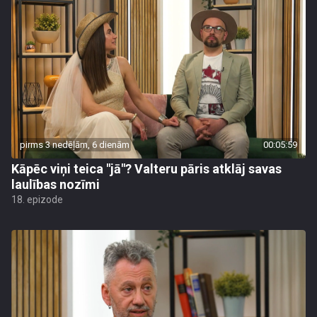
pirms 3 nedēļām, 6 dienām
00:05:59
Kāpēc viņi teica "jā"? Valteru pāris atklāj savas
laulības nozīmi
18. epizode