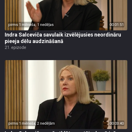
pirms 1 mēneša, 1 nedēļas
00:01:51
Indra Salceviča savulaik izvēlējusies neordināru
pieeja dēlu audzināšanā
21. epizode
pirms 1 mēneša, 2 nedēļām
00:03:40