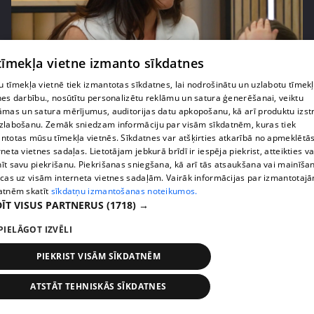
pirms 2 mēnešiem, 3 nedēļām
00:02:42
 tīmekļa vietne izmanto sīkdatnes
Zvanīt vai gaidīt zvanu? Dita Grauda par saziņas
 tīmekļa vietnē tiek izmantotas sīkdatnes, lai nodrošinātu un uzlabotu tīmek
etiķeti starp paaudzēm
nes darbību., nosūtītu personalizētu reklāmu un satura ģenerēšanai, veiktu
17. epizode
āmas un satura mērījumus, auditorijas datu apkopošanu, kā arī produktu izst
zlabošanu. Zemāk sniedzam informāciju par visām sīkdatnēm, kuras tiek
ntotas mūsu tīmekļa vietnēs. Sīkdatnes var atšķirties atkarībā no apmeklētā
rneta vietnes sadaļas. Lietotājam jebkurā brīdī ir iespēja piekrist, atteikties va
īt savu piekrišanu. Piekrišanas sniegšana, kā arī tās atsaukšana vai mainīša
ecas uz visām interneta vietnes sadaļām. Vairāk informācijas par izmantotaj
atnēm skatīt
sīkdatņu izmantošanas noteikumos.
ĪT VISUS PARTNERUS
(1718) →
PIELĀGOT IZVĒLI
PIEKRIST VISĀM SĪKDATNĒM
pirms 2 mēnešiem, 3 nedēļām
00:03:31
ATSTĀT TEHNISKĀS SĪKDATNES
Žanna Dubska atklāti par slēpto sāncensību mātes