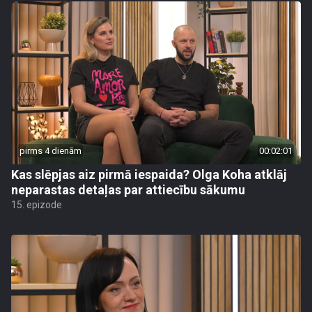
pirms 4 dienām
00:02:01
Kas slēpjas aiz pirmā iespaida? Olga Koha atklāj
neparastas detaļas par attiecību sākumu
15. epizode