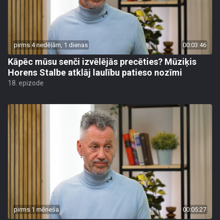
pirms 4 nedēļām, 1 dienas
00:03:46
Kāpēc mūsu senči izvēlējās precēties? Mūziķis
Horens Stalbe atklāj laulību patieso nozīmi
18. epizode
pirms 1 mēneša
00:05:27