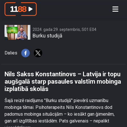
Nils Sakss Konstantinovs – Latvija ir
topu augšgalā starp pasaules valstīm
mobinga izplatībā skolās
2024. gada 29. septembris, S01 E04
Burku studijā
Dalies
Nils Sakss Konstantinovs – Latvija ir topu
augšgalā starp pasaules valstīm mobinga
izplatībā skolās
Šajā reizē raidījums "Burku studijā" pievērš uzmanību
mobinga tēmai. Psihoterapeits Nils Konstantinovs dod
padomus mobinga situācijām – ko iesākt gan ģimenēm,
gan arī izglītības iestādēm. Pats galvenais – nepalikt