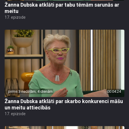
Žanna Dubska atklāti par tabu tēmām sarunās ar
meitu
17. epizode
pirms 3 nedēļām, 4 dienām
00:04:24
Žanna Dubska atklāti par skarbo konkurenci māšu
un meitu attiecībās
17. epizode