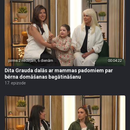
pirms 2 nedēļām, 6 dienām
00:04:22
Dita Grauda dalās ar mammas padomiem par
bērna domāšanas bagātināšanu
17. epizode