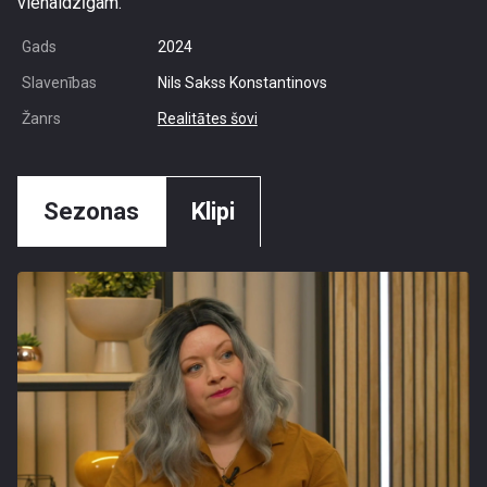
vienaldzīgam.
Gads
2024
Slavenības
Nils Sakss Konstantinovs
Žanrs
Realitātes šovi
Sezonas
Klipi