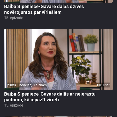
Baiba Sipeniece-Gavare dalās dzīves
novērojumos par vīriešiem
15. epizode
pirms 1 nedēļas, 3 dienām
00:03:27
Baiba Sipeniece-Gavare dalās ar neierastu
padomu, kā iepazīt vīrieti
15. epizode