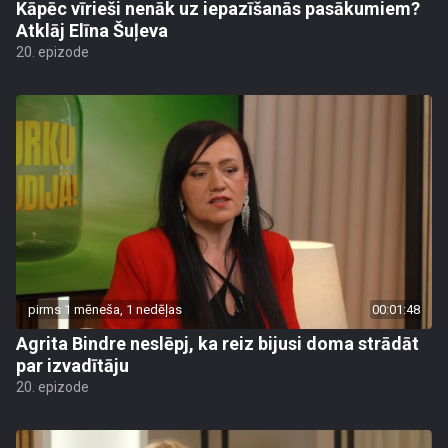
Kāpēc vīrieši nenāk uz iepazīšanās pasākumiem?
Atklāj Elīna Šuļeva
20. epizode
pirms 1 mēneša, 1 nedēļas
00:01:48
Agrita Bindre neslēpj, ka reiz bijusi doma strādāt
par izvadītāju
20. epizode