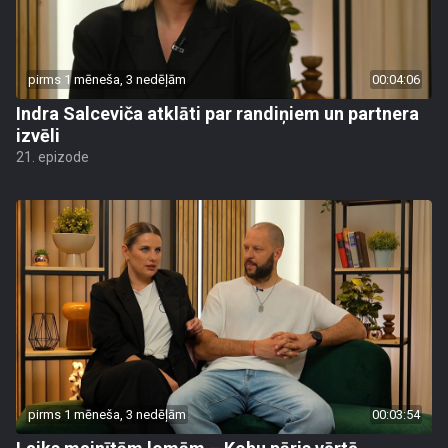
pirms 1 mēneša, 3 nedēļām
00:04:06
Indra Salceviča atklāti par randiņiem un partnera
izvēli
21. epizode
pirms 1 mēneša, 3 nedēļām
00:03:54