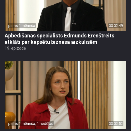
pirms 1 mēneša
00:02:49
Apbedīšanas speciālists Edmunds Ērenštreits
atklāti par kapsētu biznesa aizkulisēm
19. epizode
pirms 1 mēneša, 1 nedēļas
00:02:52