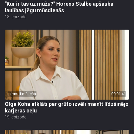
"Kur ir tas uz mūžu?" Horens Stalbe apšauba
laulības jēgu mūsdienās
18. epizode
pirms 1 mēneša
00:01:41
Olga Koha atklāti par grūto izvēli mainīt līdzšinējo
karjeras ceļu
19. epizode