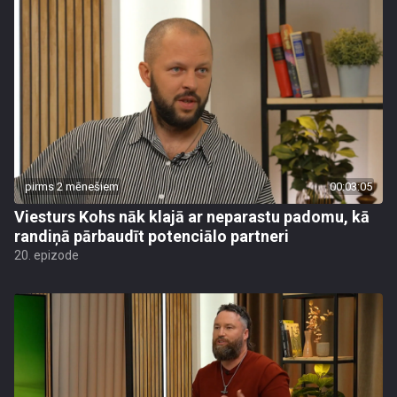
pirms 2 mēnešiem
00:03:05
Viesturs Kohs nāk klajā ar neparastu padomu, kā
randiņā pārbaudīt potenciālo partneri
20. epizode