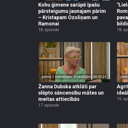
Kohu ģimene sarūpē īpašu
"Liel
pārsteigumu jaunajam pārim
Roma
– Kristapam Ozoliņam un
pava
Ramonai
bild
18. epizode
18. e
pirms 2 mēnešiem, 3 nedēļām
00:03:31
pirm
Žanna Dubska atklāti par
Agri
slēpto sāncensību mātes un
ideāl
meitas attiecībās
15. e
17. epizode