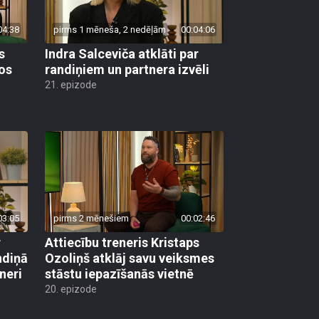
04:38
pirms 1 mēneša, 2 nedēļām
00:04:06
s
Indra Salceviča atklāti par
tos
randiņiem un partnera izvēli
21. epizode
03:05
pirms 2 mēnešiem
00:02:46
r
Attiecību treneris Kristaps
ndiņā
Ozoliņš atklāj savu veiksmes
neri
stāstu iepazīšanās vietnē
20. epizode