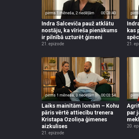
pirms 1 mēneša, 2 nedēļām
00:03:40
pirm
Indra Salceviča pauž atklātu
Indr
nostāju, ka vīrieša pienākums
kas 
ir pilnībā uzturēt ģimeni
spēc
21. epizode
21. e
pirms 1 mēneša, 3 nedēļām
00:03:54
pirm
Laiks mainītām lomām – Kohu
Agri
pāris vērtē attiecību trenera
par 
Kristapa Ozoliņa ģimenes
mek
aizkulises
20. e
21. epizode