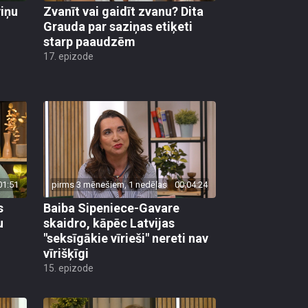
viņu
Zvanīt vai gaidīt zvanu? Dita
Grauda par saziņas etiķeti
starp paaudzēm
17. epizode
01:51
pirms 3 mēnešiem, 1 nedēļas
00:04:24
s
Baiba Sipeniece-Gavare
u
skaidro, kāpēc Latvijas
"seksīgākie vīrieši" nereti nav
vīrišķīgi
15. epizode