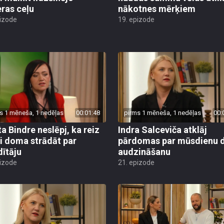
eras ceļu
nākotnes mērķiem
pizode
19. epizode
s 1 mēneša, 1 nedēļas
00:01:48
pirms 1 mēneša, 1 nedēļas
00:
ta Bindre neslēpj, ka reiz
Indra Salceviča atklāj
si doma strādāt par
pārdomas par mūsdienu 
dītāju
audzināšanu
pizode
21. epizode