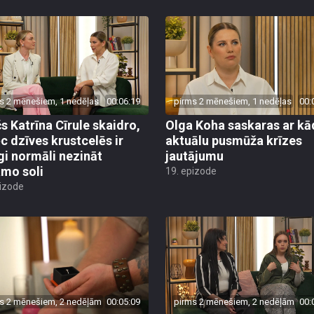
s 2 mēnešiem, 1 nedēļas
00:06:19
pirms 2 mēnešiem, 1 nedēļas
00:
s Katrīna Cīrule skaidro,
Olga Koha saskaras ar kā
c dzīves krustcelēs ir
aktuālu pusmūža krīzes
īgi normāli nezināt
jautājumu
mo soli
19. epizode
pizode
s 2 mēnešiem, 2 nedēļām
00:05:09
pirms 2 mēnešiem, 2 nedēļām
00: