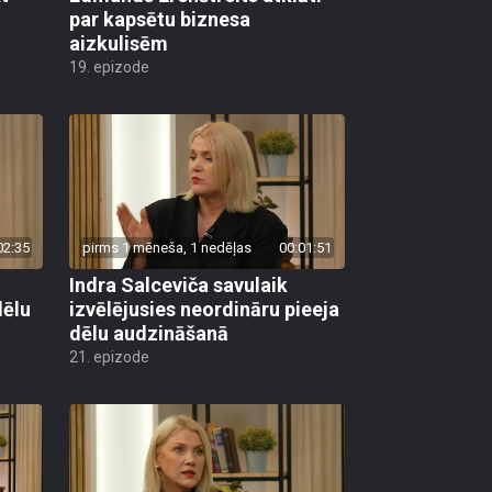
par kapsētu biznesa
aizkulisēm
19. epizode
02:35
pirms 1 mēneša, 1 nedēļas
00:01:51
Indra Salceviča savulaik
dēlu
izvēlējusies neordināru pieeja
dēlu audzināšanā
21. epizode