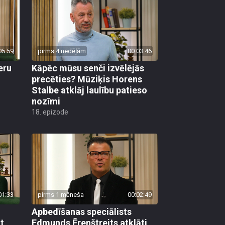
05:59
pirms 4 nedēļām
00:03:46
eru
Kāpēc mūsu senči izvēlējās
precēties? Mūziķis Horens
Stalbe atklāj laulību patieso
nozīmi
18. epizode
01:33
pirms 1 mēneša
00:02:49
Apbedīšanas speciālists
t
Edmunds Ērenštreits atklāti