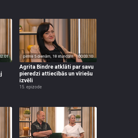
02:01
pirms 5 dienām, 18 stundām
00:03:10
Agrita Bindre atklāti par savu
j
pieredzi attiecībās un vīriešu
izvēli
15. epizode