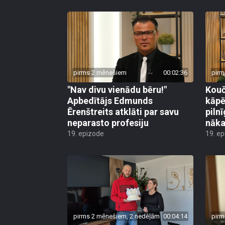
pirms 2 mēnešiem
00:02:36
pirm
"Nav divu vienādu bēru!"
Kouč
Apbedītājs Edmunds
kāpē
Ērenštreits atklāti par savu
piln
neparasto profesiju
nāka
19. epizode
19. e
pirms 2 mēnešiem, 2 nedēļām
00:04:14
pirm