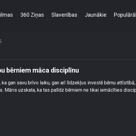
ilmas
360 Ziņas
Slavenības
Jaunākie
Populārā
is Grigalis ar pulciņu palīdzību bērniem māca discip
5
ību bērniem māca disciplīnu
 ka gan savu brīvo laiku, gan arī līdzekļus investē bērnu attīstībā, 
 Māris uzskata, ka tas palīdz bērniem ne tikai iemācīties discip