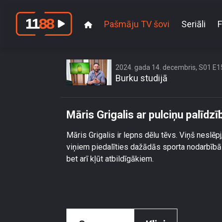
Pašmāju TV šovi
Seriāli
F
Mār
2024. gada 14. decembris, S01 E1
Burku studijā
Māris Grigalis ar pulciņu palīdz
Māris Grigalis ir lepns dēlu tēvs. Viņš neslēpj,
viņiem piedalīties dažādās sporta nodarbībās.
bet arī kļūt atbildīgākiem.