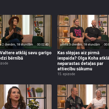
s 2 dienām, 18 stundām
00:02:43
pirms 3 dienām, 18 stundām
00:
 Valtere atklāj savu garīgo
Kas slēpjas aiz pirmā
edzi bērnībā
iespaida? Olga Koha atklā
neparastas detaļas par
pizode
attiecību sākumu
15. epizode