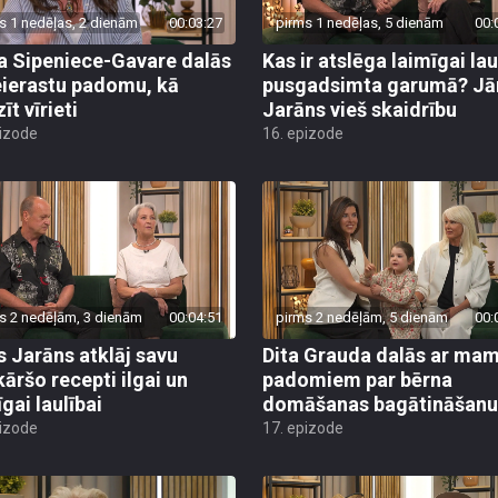
s 1 nedēļas, 2 dienām
00:03:27
pirms 1 nedēļas, 5 dienām
00:
a Sipeniece-Gavare dalās
Kas ir atslēga laimīgai lau
eierastu padomu, kā
pusgadsimta garumā? Jā
īt vīrieti
Jarāns vieš skaidrību
pizode
16. epizode
s 2 nedēļām, 3 dienām
00:04:51
pirms 2 nedēļām, 5 dienām
00:
s Jarāns atklāj savu
Dita Grauda dalās ar m
kāršo recepti ilgai un
padomiem par bērna
gai laulībai
domāšanas bagātināšanu
pizode
17. epizode