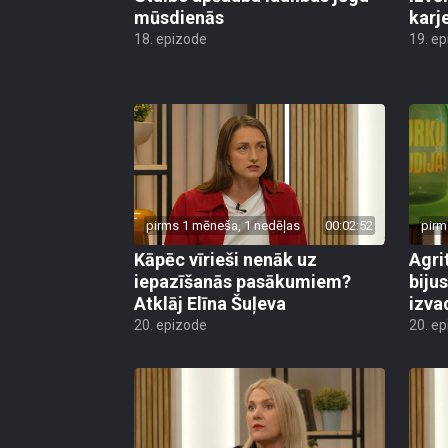
mūsdienās
karj
18. epizode
19. e
pirms 1 mēneša, 1 nedēļas
00:02:52
pirm
Kāpēc vīrieši nenāk uz
Agri
iepazīšanās pasākumiem?
biju
Atklāj Elīna Šuļeva
izva
20. epizode
20. e