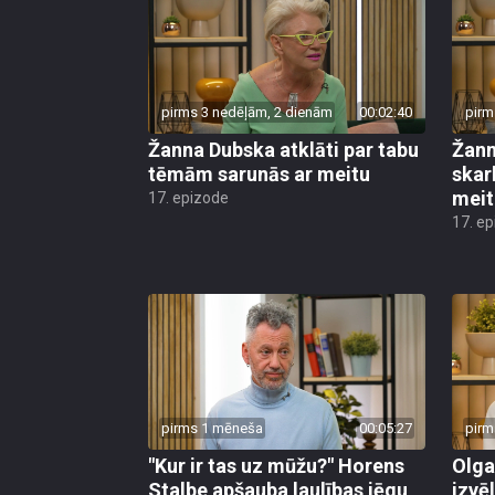
pirms 3 nedēļām, 2 dienām
00:02:40
pirm
Žanna Dubska atklāti par tabu
Žann
tēmām sarunās ar meitu
skar
meit
17. epizode
17. e
pirms 1 mēneša
00:05:27
pirm
"Kur ir tas uz mūžu?" Horens
Olga
Stalbe apšauba laulības jēgu
izvēl