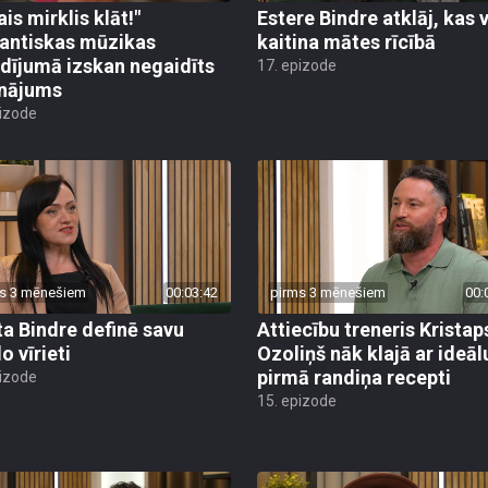
ais mirklis klāt!"
Estere Bindre atklāj, kas 
ntiskas mūzikas
kaitina mātes rīcībā
dījumā izskan negaidīts
17. epizode
inājums
pizode
s 3 mēnešiem
00:03:42
pirms 3 mēnešiem
00:
ta Bindre definē savu
Attiecību treneris Kristap
o vīrieti
Ozoliņš nāk klajā ar ideāl
pirmā randiņa recepti
pizode
15. epizode