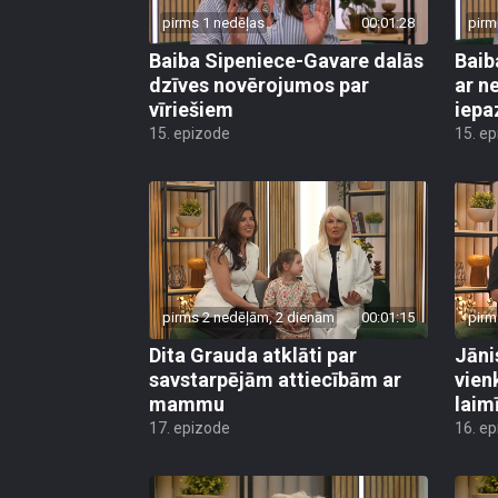
pirms 1 nedēļas
00:01:28
pirm
Baiba Sipeniece-Gavare dalās
Baib
dzīves novērojumos par
ar n
vīriešiem
iepaz
15. epizode
15. e
pirms 2 nedēļām, 2 dienām
00:01:15
pirm
Dita Grauda atklāti par
Jāni
savstarpējām attiecībām ar
vien
mammu
laimī
17. epizode
16. e