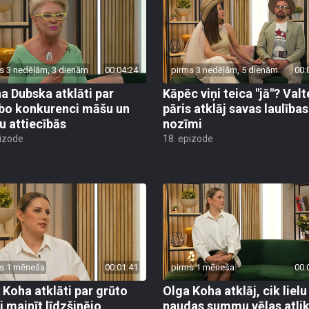
s 3 nedēļām, 3 dienām
00:04:24
pirms 3 nedēļām, 5 dienām
00:
a Dubska atklāti par
Kāpēc viņi teica "jā"? Valt
bo konkurenci māšu un
pāris atklāj savas laulības
u attiecībās
nozīmi
pizode
18. epizode
s 1 mēneša
00:01:41
pirms 1 mēneša
00:
 Koha atklāti par grūto
Olga Koha atklāj, cik lielu
i mainīt līdzšinējo
naudas summu vēlas atlik