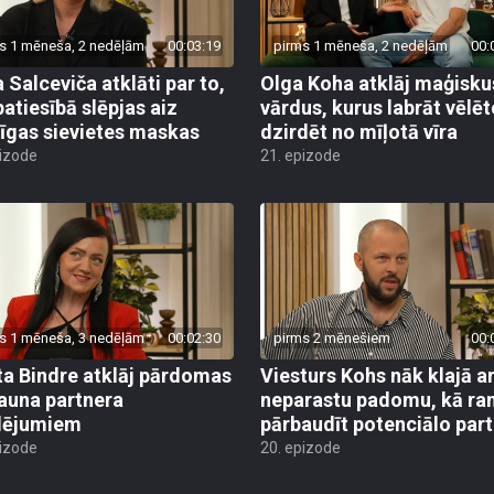
s 1 mēneša, 2 nedēļām
00:03:19
pirms 1 mēneša, 2 nedēļām
00:
a Salceviča atklāti par to,
Olga Koha atklāj maģisku
patiesībā slēpjas aiz
vārdus, kurus labrāt vēlē
īgas sievietes maskas
dzirdēt no mīļotā vīra
pizode
21. epizode
s 1 mēneša, 3 nedēļām
00:02:30
pirms 2 mēnešiem
00:
ta Bindre atklāj pārdomas
Viesturs Kohs nāk klajā a
jauna partnera
neparastu padomu, kā ra
lējumiem
pārbaudīt potenciālo part
pizode
20. epizode