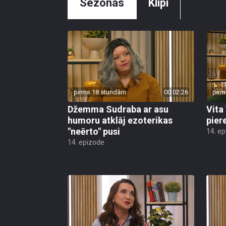
Sezonas
Klipi
pirms 18 stundām
00:02:26
pirm
Džemma Sudraba ar asu
Vita
humoru atklāj ezoterikas
pier
"neērto" pusi
14. e
14. epizode