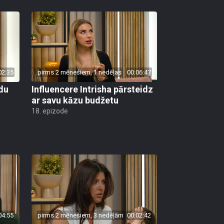
02:35
pirms 2 mēnešiem, 1 nedēļas
00:06:47
du
Influencere Intrisha pārsteidz
ar savu kāzu budžetu
18. epizode
04:55
pirms 2 mēnešiem, 3 nedēļām
00:02:42