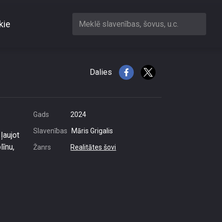
kie
Meklē slavenības, šovus, u.c.
līnu
Dalies
Gads
2024
Slavenības
Māris Grigalis
ļaujot
līnu,
Žanrs
Realitātes šovi