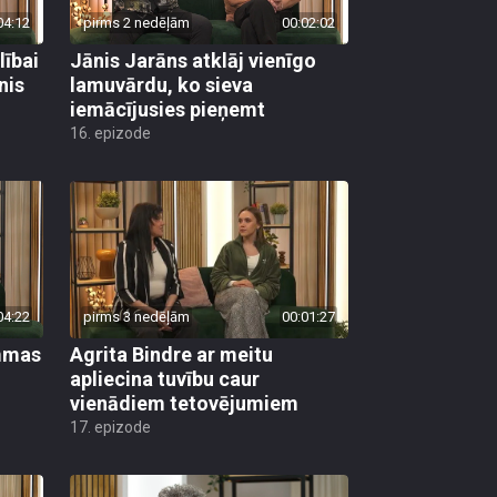
04:12
pirms 2 nedēļām
00:02:02
lībai
Jānis Jarāns atklāj vienīgo
nis
lamuvārdu, ko sieva
iemācījusies pieņemt
16. epizode
04:22
pirms 3 nedēļām
00:01:27
ammas
Agrita Bindre ar meitu
apliecina tuvību caur
vienādiem tetovējumiem
17. epizode