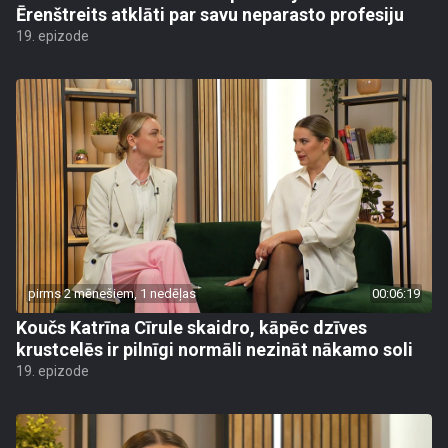
Ērenštreits atklāti par savu neparasto profesiju
19. epizode
pirms 2 mēnešiem, 1 nedēļas
00:06:19
Koučs Katrīna Cīrule skaidro, kāpēc dzīves
krustcelēs ir pilnīgi normāli nezināt nākamo soli
19. epizode