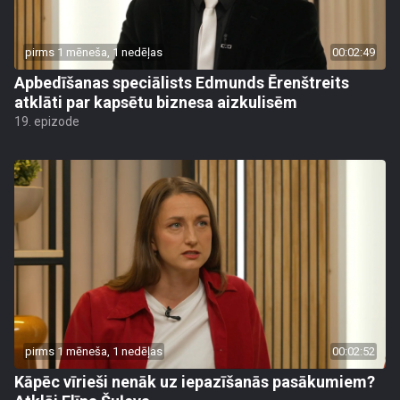
pirms 1 mēneša, 1 nedēļas
00:02:49
Apbedīšanas speciālists Edmunds Ērenštreits
atklāti par kapsētu biznesa aizkulisēm
19. epizode
pirms 1 mēneša, 1 nedēļas
00:02:52
Kāpēc vīrieši nenāk uz iepazīšanās pasākumiem?