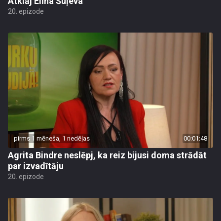
Atklāj Elīna Šuļeva
20. epizode
pirms 1 mēneša, 1 nedēļas
00:01:48
Agrita Bindre neslēpj, ka reiz bijusi doma strādāt
par izvadītāju
20. epizode