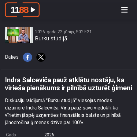
Indra Salceviča pauž atklātu nostāju,
ka vīrieša pienākums ir pilnībā uzturēt
ģimeni
2026. gada 22. jūnijs, S02 E21
Burku studijā
Dalies
Indra Salceviča pauž atklātu nostāju, ka
vīrieša pienākums ir pilnībā uzturēt ģimeni
Diskusiju raidījumā "Burku studijā" viesojas modes
dizainere Indra Salceviča. Viņa pauž savu viedokli, ka
vīrietim jāspēj uzņemties finansiālais balsts un pilnībā
jānodrošina ģimenes dzīve par 100%.
Gads
2026