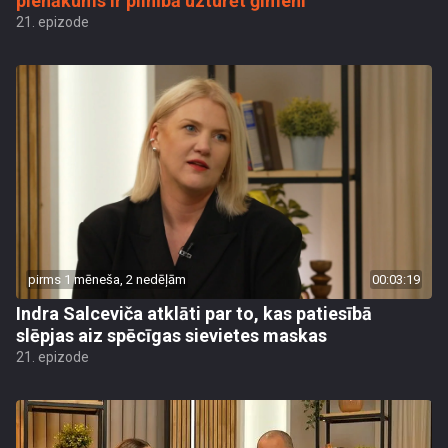
pienākums ir pilnībā uzturēt ģimeni
21. epizode
pirms 1 mēneša, 2 nedēļām
00:03:19
Indra Salceviča atklāti par to, kas patiesībā
slēpjas aiz spēcīgas sievietes maskas
21. epizode