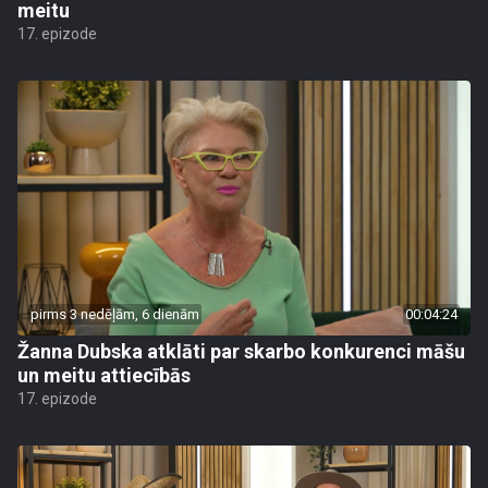
meitu
17. epizode
pirms 3 nedēļām, 6 dienām
00:04:24
Žanna Dubska atklāti par skarbo konkurenci māšu
un meitu attiecībās
17. epizode