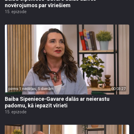
novērojumos par vīriešiem
15. epizode
pirms 1 nedēļas, 5 dienām
00:03:27
Baiba Sipeniece-Gavare dalās ar neierastu
padomu, kā iepazīt vīrieti
15. epizode