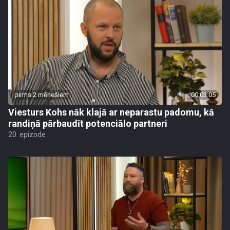
pirms 2 mēnešiem
00:03:05
Viesturs Kohs nāk klajā ar neparastu padomu, kā
randiņā pārbaudīt potenciālo partneri
20. epizode