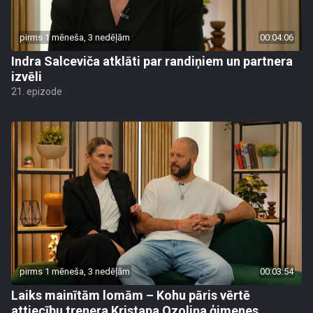
pirms 1 mēneša, 3 nedēļām
00:04:06
Indra Salceviča atklāti par randiņiem un partnera
izvēli
21. epizode
pirms 1 mēneša, 3 nedēļām
00:03:54
Laiks mainītām lomām – Kohu pāris vērtē
attiecību trenera Kristapa Ozoliņa ģimenes