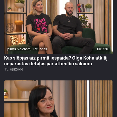
pirms 6 dienām, 1 stundas
00:02:01
Kas slēpjas aiz pirmā iespaida? Olga Koha atklāj
neparastas detaļas par attiecību sākumu
15. epizode