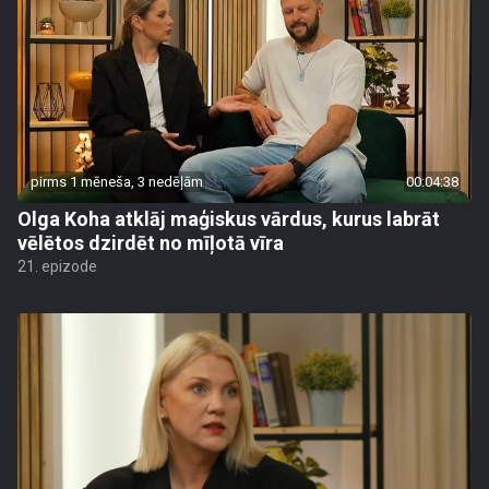
pirms 1 mēneša, 3 nedēļām
00:04:38
Olga Koha atklāj maģiskus vārdus, kurus labrāt
vēlētos dzirdēt no mīļotā vīra
21. epizode