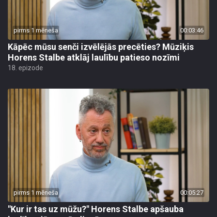
pirms 1 mēneša
00:03:46
Kāpēc mūsu senči izvēlējās precēties? Mūziķis
Horens Stalbe atklāj laulību patieso nozīmi
18. epizode
pirms 1 mēneša
00:05:27
"Kur ir tas uz mūžu?" Horens Stalbe apšauba