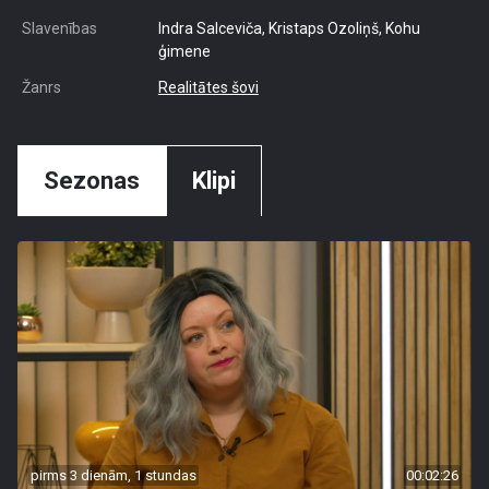
Slavenības
Indra Salceviča, Kristaps Ozoliņš, Kohu
ģimene
Žanrs
Realitātes šovi
Sezonas
Klipi
pirms 3 dienām, 1 stundas
00:02:26