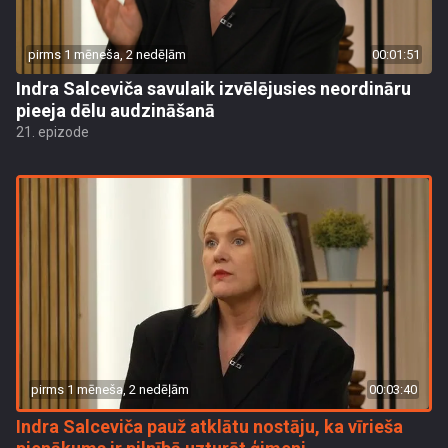
pirms 1 mēneša, 2 nedēļām
00:01:51
Indra Salceviča savulaik izvēlējusies neordināru
pieeja dēlu audzināšanā
21. epizode
pirms 1 mēneša, 2 nedēļām
00:03:40
Indra Salceviča pauž atklātu nostāju, ka vīrieša