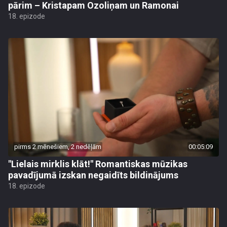
pārim – Kristapam Ozoliņam un Ramonai
18. epizode
pirms 2 mēnešiem, 2 nedēļām
00:05:09
"Lielais mirklis klāt!" Romantiskas mūzikas
pavadījumā izskan negaidīts bildinājums
18. epizode