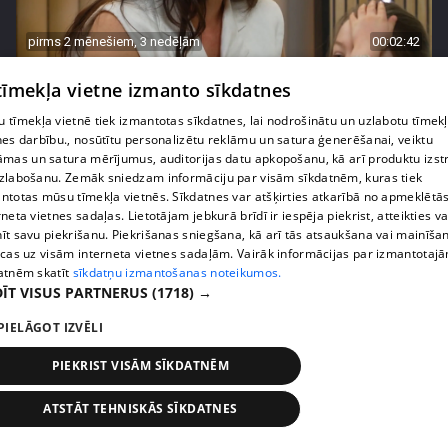
pirms 2 mēnešiem, 3 nedēļām
00:02:42
Zvanīt vai gaidīt zvanu? Dita Grauda par saziņas
 tīmekļa vietne izmanto sīkdatnes
etiķeti starp paaudzēm
17. epizode
 tīmekļa vietnē tiek izmantotas sīkdatnes, lai nodrošinātu un uzlabotu tīmek
nes darbību., nosūtītu personalizētu reklāmu un satura ģenerēšanai, veiktu
āmas un satura mērījumus, auditorijas datu apkopošanu, kā arī produktu izst
zlabošanu. Zemāk sniedzam informāciju par visām sīkdatnēm, kuras tiek
ntotas mūsu tīmekļa vietnēs. Sīkdatnes var atšķirties atkarībā no apmeklētā
rneta vietnes sadaļas. Lietotājam jebkurā brīdī ir iespēja piekrist, atteikties va
īt savu piekrišanu. Piekrišanas sniegšana, kā arī tās atsaukšana vai mainīša
ecas uz visām interneta vietnes sadaļām. Vairāk informācijas par izmantotaj
atnēm skatīt
sīkdatņu izmantošanas noteikumos.
ĪT VISUS PARTNERUS
(1718) →
PIELĀGOT IZVĒLI
PIEKRIST VISĀM SĪKDATNĒM
pirms 2 mēnešiem, 3 nedēļām
00:03:31
Žanna Dubska atklāti par slēpto sāncensību mātes
ATSTĀT TEHNISKĀS SĪKDATNES
un meitas attiecībās