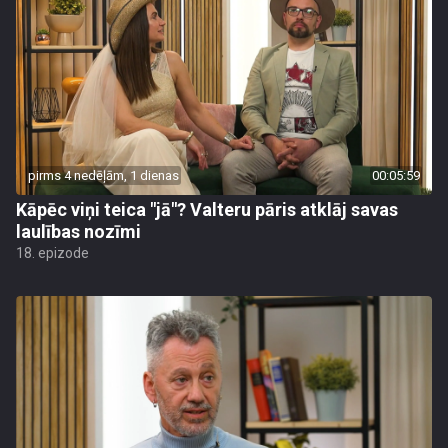
pirms 4 nedēļām, 1 dienas
00:05:59
Kāpēc viņi teica "jā"? Valteru pāris atklāj savas
laulības nozīmi
18. epizode