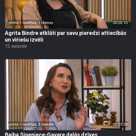
pirms 1 nedēļas, 1 dienas
00:03:10
Agrita Bindre atklāti par savu pieredzi attiecībās
un vīriešu izvēli
15. epizode
pirms 1 nedēļas, 3 dienām
00:01:28
Baiba Sipeniece-Gavare dalās dzīves