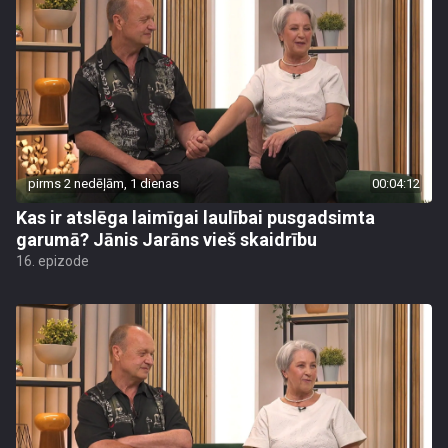
pirms 2 nedēļām, 1 dienas
00:04:12
Kas ir atslēga laimīgai laulībai pusgadsimta
garumā? Jānis Jarāns vieš skaidrību
16. epizode