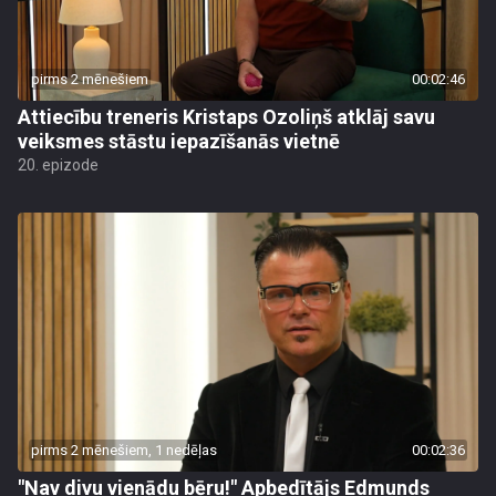
pirms 2 mēnešiem
00:02:46
Attiecību treneris Kristaps Ozoliņš atklāj savu
veiksmes stāstu iepazīšanās vietnē
20. epizode
pirms 2 mēnešiem, 1 nedēļas
00:02:36
"Nav divu vienādu bēru!" Apbedītājs Edmunds