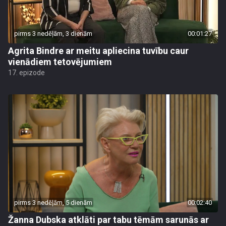
pirms 3 nedēļām, 3 dienām
00:01:27
Agrita Bindre ar meitu apliecina tuvību caur
vienādiem tetovējumiem
17. epizode
pirms 3 nedēļām, 5 dienām
00:02:40
Žanna Dubska atklāti par tabu tēmām sarunās ar