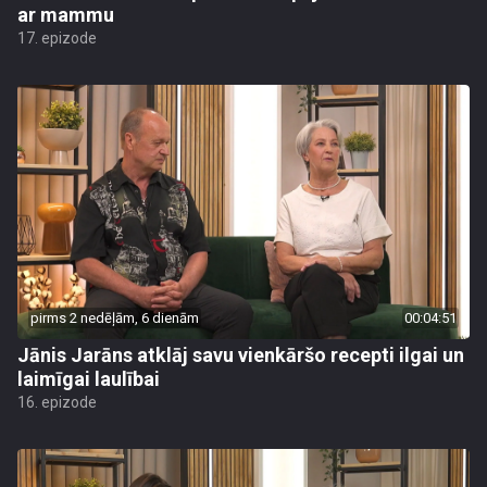
ar mammu
17. epizode
pirms 2 nedēļām, 6 dienām
00:04:51
Jānis Jarāns atklāj savu vienkāršo recepti ilgai un
laimīgai laulībai
16. epizode