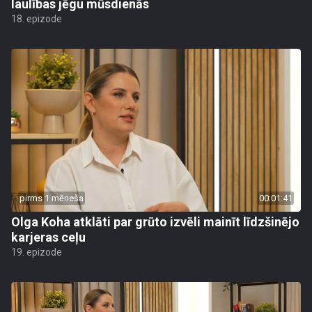
laulības jēgu mūsdienās
18. epizode
pirms 1 mēneša
00:01:41
Olga Koha atklāti par grūto izvēli mainīt līdzšinējo
karjeras ceļu
19. epizode