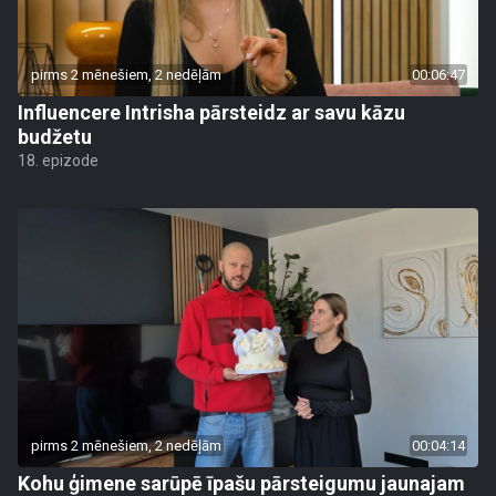
pirms 2 mēnešiem, 2 nedēļām
00:06:47
Influencere Intrisha pārsteidz ar savu kāzu
budžetu
18. epizode
pirms 2 mēnešiem, 2 nedēļām
00:04:14
Kohu ģimene sarūpē īpašu pārsteigumu jaunajam