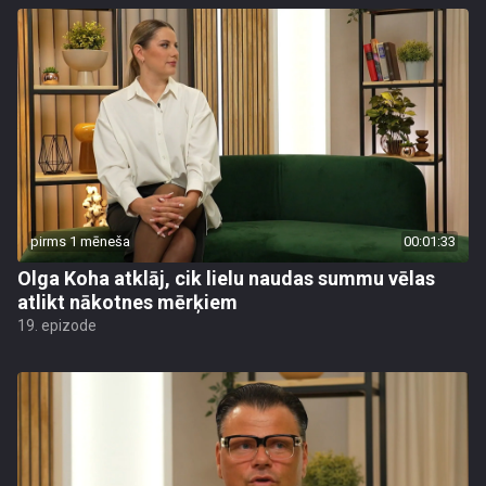
pirms 1 mēneša
00:01:33
Olga Koha atklāj, cik lielu naudas summu vēlas
atlikt nākotnes mērķiem
19. epizode