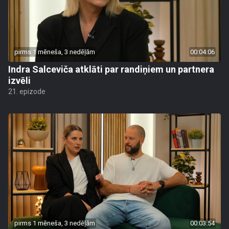
pirms 1 mēneša, 3 nedēļām
00:04:06
Indra Salceviča atklāti par randiņiem un partnera
izvēli
21. epizode
pirms 1 mēneša, 3 nedēļām
00:03:54