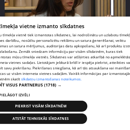
 tīmekļa vietne izmanto sīkdatnes
pirms 2 mēnešiem, 3 nedēļām
00:02:42
 tīmekļa vietnē tiek izmantotas sīkdatnes, lai nodrošinātu un uzlabotu tīmek
Zvanīt vai gaidīt zvanu? Dita Grauda par saziņas
nes darbību., nosūtītu personalizētu reklāmu un satura ģenerēšanai, veiktu
etiķeti starp paaudzēm
āmas un satura mērījumus, auditorijas datu apkopošanu, kā arī produktu izst
17. epizode
zlabošanu. Zemāk sniedzam informāciju par visām sīkdatnēm, kuras tiek
ntotas mūsu tīmekļa vietnēs. Sīkdatnes var atšķirties atkarībā no apmeklētā
rneta vietnes sadaļas. Lietotājam jebkurā brīdī ir iespēja piekrist, atteikties va
īt savu piekrišanu. Piekrišanas sniegšana, kā arī tās atsaukšana vai mainīša
ecas uz visām interneta vietnes sadaļām. Vairāk informācijas par izmantotaj
atnēm skatīt
sīkdatņu izmantošanas noteikumos.
ĪT VISUS PARTNERUS
(1718) →
PIELĀGOT IZVĒLI
PIEKRIST VISĀM SĪKDATNĒM
ATSTĀT TEHNISKĀS SĪKDATNES
pirms 2 mēnešiem, 3 nedēļām
00:03:31