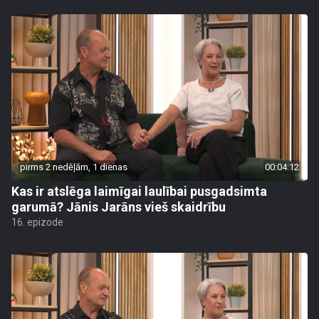
pirms 2 nedēļām, 1 dienas
00:04:12
Kas ir atslēga laimīgai laulībai pusgadsimta
garumā? Jānis Jarāns vieš skaidrību
16. epizode