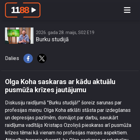
Olga Koha saskaras ar kādu aktuālu
pusmūža krīzes jautājumu
2026. gada 28. maijs, S02 E19
Burku studijā
Dalies
Olga Koha saskaras ar kādu aktuālu
pusmūža krīzes jautājumu
Diskusiju raidījumā "Burku studijā!" šoreiz sarunas par
profesijas maiņu. Olga Koha atklāti stāsta par izdegšanas
un depresijas pazīmēm, domājot par darbu, savukārt
raidījuma vadītājs Kristaps Ozoliņš pieskaras arī pusmūža
krīzes tēmai kā vienam no profesijas maiņas aspektiem.