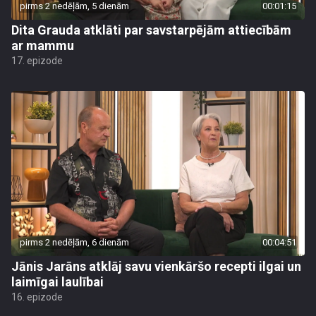
pirms 2 nedēļām, 5 dienām
00:01:15
Dita Grauda atklāti par savstarpējām attiecībām
ar mammu
17. epizode
pirms 2 nedēļām, 6 dienām
00:04:51
Jānis Jarāns atklāj savu vienkāršo recepti ilgai un
laimīgai laulībai
16. epizode