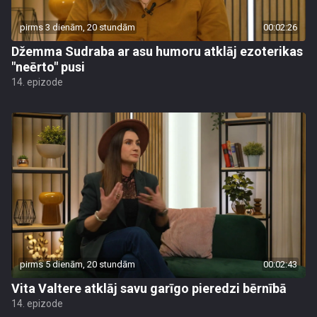
pirms 3 dienām, 20 stundām
00:02:26
Džemma Sudraba ar asu humoru atklāj ezoterikas
"neērto" pusi
14. epizode
pirms 5 dienām, 20 stundām
00:02:43
Vita Valtere atklāj savu garīgo pieredzi bērnībā
14. epizode