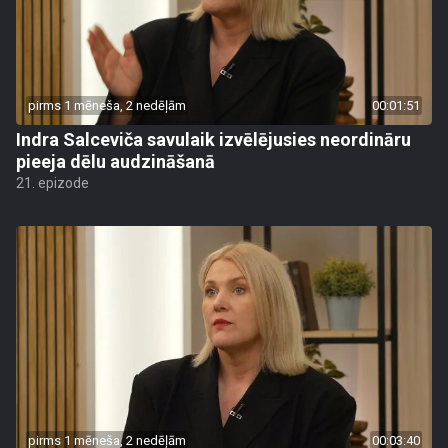
pirms 1 mēneša, 2 nedēļām
00:01:51
Indra Salceviča savulaik izvēlējusies neordināru
pieeja dēlu audzināšanā
21. epizode
pirms 1 mēneša, 2 nedēļām
00:03:40