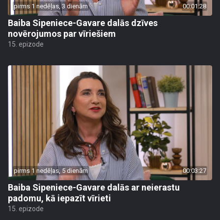
pirms 1 nedēļas, 3 dienām
00:01:28
Baiba Sipeniece-Gavare dalās dzīves
novērojumos par vīriešiem
15. epizode
pirms 1 nedēļas, 5 dienām
00:03:27
Baiba Sipeniece-Gavare dalās ar neierastu
padomu, kā iepazīt vīrieti
15. epizode