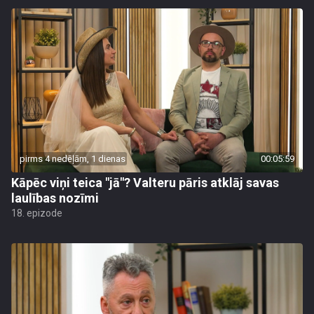
pirms 4 nedēļām, 1 dienas
00:05:59
Kāpēc viņi teica "jā"? Valteru pāris atklāj savas
laulības nozīmi
18. epizode