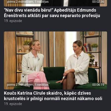
pirms 2 mēnešiem, 1 nedēļas
00:02:36
"Nav divu vienādu bēru!" Apbedītājs Edmunds
Ērenštreits atklāti par savu neparasto profesiju
19. epizode
pirms 2 mēnešiem, 1 nedēļas
00:06:19
Koučs Katrīna Cīrule skaidro, kāpēc dzīves
krustcelēs ir pilnīgi normāli nezināt nākamo soli
19. epizode