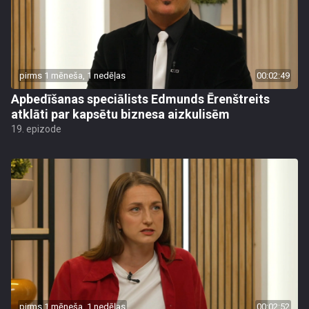
pirms 1 mēneša, 1 nedēļas
00:02:49
Apbedīšanas speciālists Edmunds Ērenštreits
atklāti par kapsētu biznesa aizkulisēm
19. epizode
pirms 1 mēneša, 1 nedēļas
00:02:52