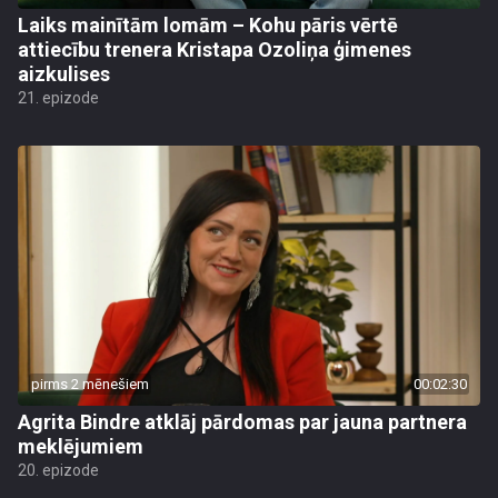
Laiks mainītām lomām – Kohu pāris vērtē
attiecību trenera Kristapa Ozoliņa ģimenes
aizkulises
21. epizode
pirms 2 mēnešiem
00:02:30
Agrita Bindre atklāj pārdomas par jauna partnera
meklējumiem
20. epizode