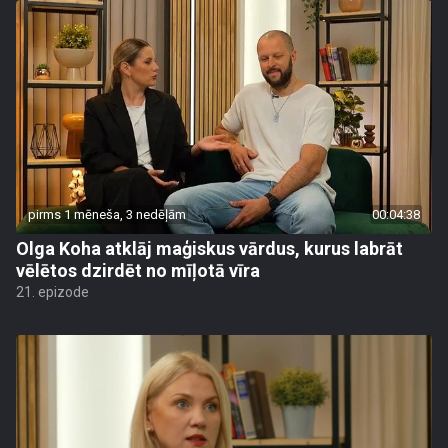
pirms 1 mēneša, 3 nedēļām
00:04:38
Olga Koha atklāj maģiskus vārdus, kurus labrāt
vēlētos dzirdēt no mīļotā vīra
21. epizode