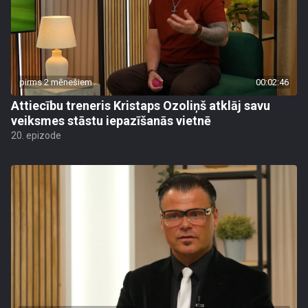
pirms 2 mēnešiem
00:02:46
Attiecību treneris Kristaps Ozoliņš atklāj savu
veiksmes stāstu iepazīšanās vietnē
20. epizode