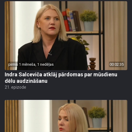
pirms 1 mēneša, 1 nedēļas
00:02:35
Indra Salceviča atklāj pārdomas par mūsdienu
dēlu audzināšanu
21. epizode