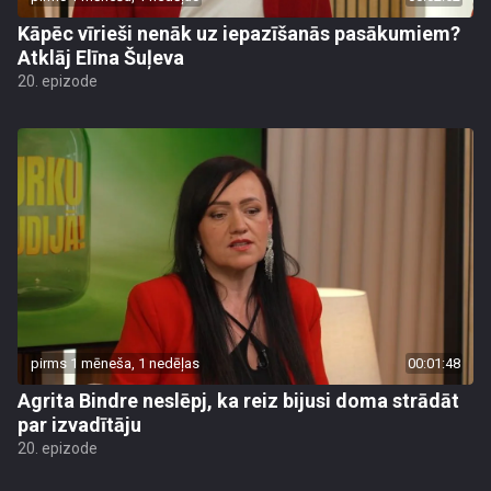
Kāpēc vīrieši nenāk uz iepazīšanās pasākumiem?
Atklāj Elīna Šuļeva
20. epizode
pirms 1 mēneša, 1 nedēļas
00:01:48
Agrita Bindre neslēpj, ka reiz bijusi doma strādāt
par izvadītāju
20. epizode