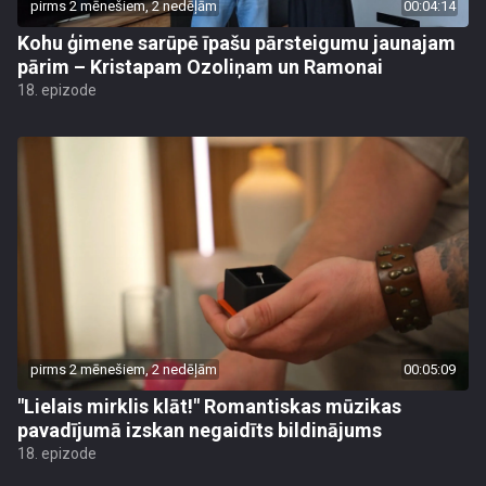
pirms 2 mēnešiem, 2 nedēļām
00:04:14
Kohu ģimene sarūpē īpašu pārsteigumu jaunajam
pārim – Kristapam Ozoliņam un Ramonai
18. epizode
pirms 2 mēnešiem, 2 nedēļām
00:05:09
"Lielais mirklis klāt!" Romantiskas mūzikas
pavadījumā izskan negaidīts bildinājums
18. epizode