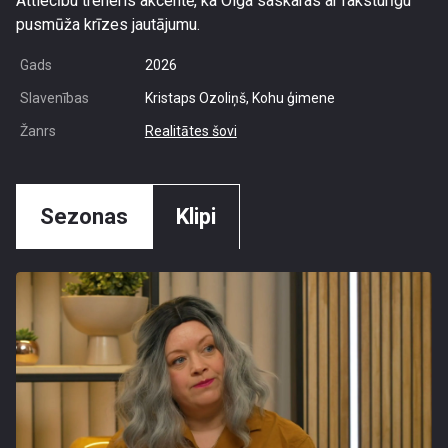
Attiecību treneris akcentē, ka Olga saskaras ar raksturīgu
pusmūža krīzes jautājumu.
Gads
2026
Slavenības
Kristaps Ozoliņš, Kohu ģimene
Žanrs
Realitātes šovi
Sezonas
Klipi