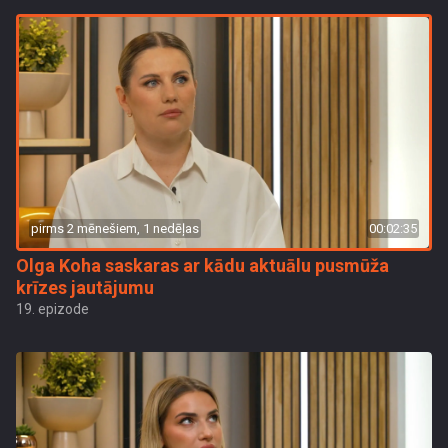
pirms 2 mēnešiem, 1 nedēļas
00:02:35
Olga Koha saskaras ar kādu aktuālu pusmūža
krīzes jautājumu
19. epizode