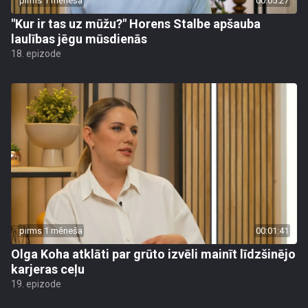
pirms 1 mēneša
00:05:27
"Kur ir tas uz mūžu?" Horens Stalbe apšauba
laulības jēgu mūsdienās
18. epizode
pirms 1 mēneša
00:01:41
Olga Koha atklāti par grūto izvēli mainīt līdzšinējo
karjeras ceļu
19. epizode