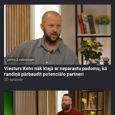
pirms 2 mēnešiem
00:03:05
Viesturs Kohs nāk klajā ar neparastu padomu, kā
randiņā pārbaudīt potenciālo partneri
20. epizode