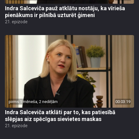
Indra Salceviča pauž atklātu nostāju, ka vīrieša
pienākums ir pilnībā uzturēt ģimeni
21. epizode
pirms 1 mēneša, 2 nedēļām
00:03:19
Indra Salceviča atklāti par to, kas patiesībā
slēpjas aiz spēcīgas sievietes maskas
21. epizode