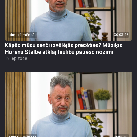
pirms 1 mēneša
00:03:46
Kāpēc mūsu senči izvēlējās precēties? Mūziķis
Horens Stalbe atklāj laulību patieso nozīmi
18. epizode