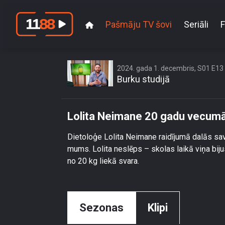
Pašmāju TV šovi
Seriāli
F
Lolit
2024. gada 1. decembris, S01 E13
Burku studijā
Lolita Neimane 20 gadu vecumā
Dietoloģe Lolita Neimane raidījumā dalās sa
mums. Lolita neslēps – skolas laikā viņa biju
no 20 kg liekā svara.
Sezonas
Klipi