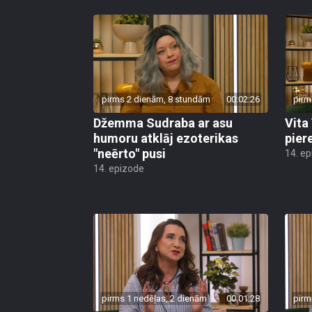
pirms 2 dienām, 8 stundām
00:02:26
pirm
Džemma Sudraba ar asu
Vita
humoru atklāj ezoterikas
pier
"neērto" pusi
14. e
14. epizode
pirms 1 nedēļas, 2 dienām
00:01:28
pirm