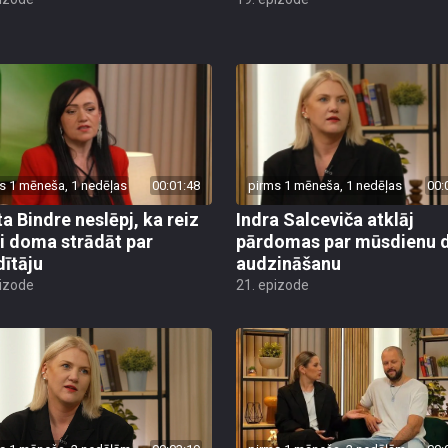
s 1 mēneša, 1 nedēļas
00:01:48
pirms 1 mēneša, 1 nedēļas
00:
ta Bindre neslēpj, ka reiz
Indra Salceviča atklāj
si doma strādāt par
pārdomas par mūsdienu 
dītāju
audzināšanu
pizode
21. epizode