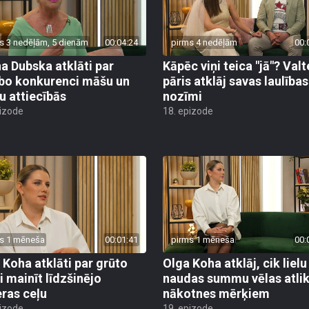
s 3 nedēļām, 5 dienām
00:04:24
pirms 4 nedēļām
00:
a Dubska atklāti par
Kāpēc viņi teica "jā"? Valt
bo konkurenci māšu un
pāris atklāj savas laulības
u attiecībās
nozīmi
pizode
18. epizode
s 1 mēneša
00:01:41
pirms 1 mēneša
00:
 Koha atklāti par grūto
Olga Koha atklāj, cik lielu
i mainīt līdzšinējo
naudas summu vēlas atlik
eras ceļu
nākotnes mērķiem
pizode
19. epizode