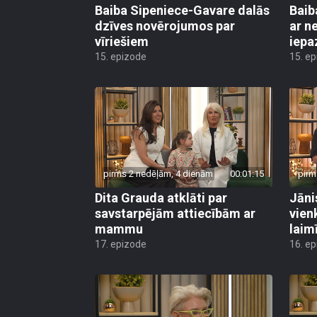
Baiba Sipeniece-Gavare dalās
Baib
dzīves novērojumos par
ar n
vīriešiem
iepaz
15. epizode
15. e
pirms 2 nedēļām, 4 dienām
00:01:15
pirm
Dita Grauda atklāti par
Jāni
savstarpējām attiecībām ar
vien
mammu
laimī
17. epizode
16. e