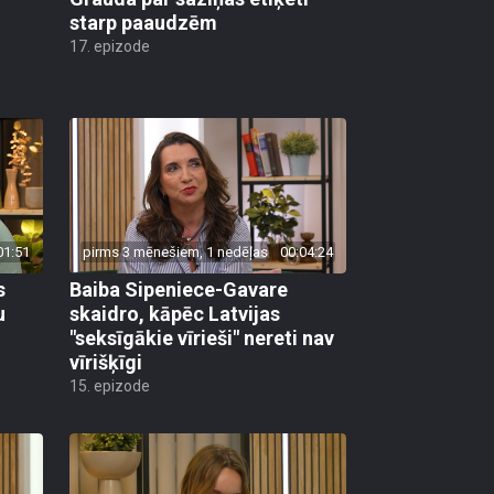
starp paaudzēm
17. epizode
01:51
pirms 3 mēnešiem, 1 nedēļas
00:04:24
s
Baiba Sipeniece-Gavare
u
skaidro, kāpēc Latvijas
"seksīgākie vīrieši" nereti nav
vīrišķīgi
15. epizode