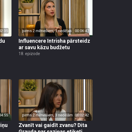
02:35
pirms 2 mēnešiem, 1 nedēļas
00:06:47
du
Influencere Intrisha pārsteidz
ar savu kāzu budžetu
18. epizode
04:55
pirms 2 mēnešiem, 3 nedēļām
00:02:42
viņu
Zvanīt vai gaidīt zvanu? Dita
Grauda par saziņas etiķeti