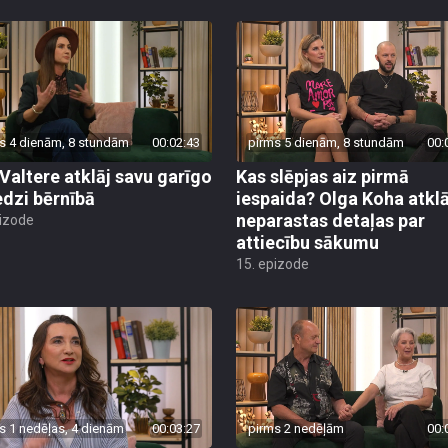
s 4 dienām, 8 stundām
00:02:43
pirms 5 dienām, 8 stundām
00:
 Valtere atklāj savu garīgo
Kas slēpjas aiz pirmā
edzi bērnībā
iespaida? Olga Koha atklā
neparastas detaļas par
pizode
attiecību sākumu
15. epizode
s 1 nedēļas, 4 dienām
00:03:27
pirms 2 nedēļām
00: