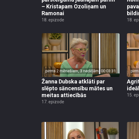
– Kristapam Ozoliņam un
pava
Ramonai
bild
18. epizode
18. e
pirms 2 mēnešiem, 3 nedēļām
00:03:31
pirm
Žanna Dubska atklāti par
Agri
slēpto sāncensību mātes un
ideāl
meitas attiecībās
15. e
17. epizode