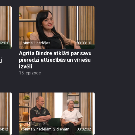
02:01
pirms 1 nedēļas
00:03:10
Agrita Bindre atklāti par savu
j
pieredzi attiecībās un vīriešu
izvēli
15. epizode
04:12
pirms 2 nedēļām, 2 dienām
00:02:02