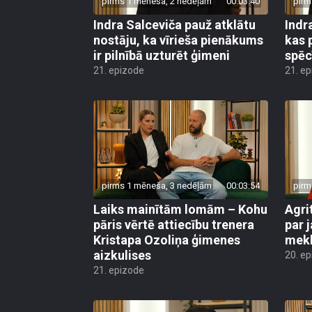
pirms 1 mēneša, 2 nedēļām
00:03:40
pirm
Indra Salceviča pauž atklātu
Indr
nostāju, ka vīrieša pienākums
kas 
ir pilnībā uzturēt ģimeni
spēc
21. epizode
21. e
pirms 1 mēneša, 3 nedēļām
00:03:54
pirm
Laiks mainītām lomām – Kohu
Agri
pāris vērtē attiecību trenera
par 
Kristapa Ozoliņa ģimenes
mek
aizkulises
20. e
21. epizode