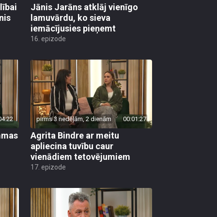
lībai
Jānis Jarāns atklāj vienīgo
nis
lamuvārdu, ko sieva
iemācījusies pieņemt
16. epizode
04:22
pirms 3 nedēļām, 2 dienām
00:01:27
ammas
Agrita Bindre ar meitu
apliecina tuvību caur
vienādiem tetovējumiem
17. epizode