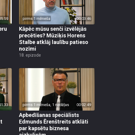
05:59
pirms 1 mēneša
00:03:46
eru
Kāpēc mūsu senči izvēlējās
precēties? Mūziķis Horens
Stalbe atklāj laulību patieso
nozīmi
18. epizode
01:33
pirms 1 mēneša, 1 nedēļas
00:02:49
Apbedīšanas speciālists
t
Edmunds Ērenštreits atklāti
par kapsētu biznesa
aizkulisēm