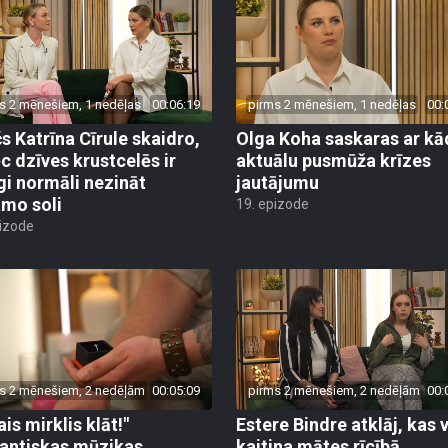
s 2 mēnešiem, 1 nedēļas
00:06:19
pirms 2 mēnešiem, 1 nedēļas
00:
s Katrīna Cīrule skaidro,
Olga Koha saskaras ar kā
c dzīves krustcelēs ir
aktuālu pusmūža krīzes
īgi normāli nezināt
jautājumu
mo soli
19. epizode
pizode
s 2 mēnešiem, 2 nedēļām
00:05:09
pirms 2 mēnešiem, 2 nedēļām
00:
ais mirklis klāt!"
Estere Bindre atklāj, kas 
ntiskas mūzikas
kaitina mātes rīcībā