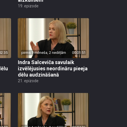
19. epizode
02:35
pirms 1 mēneša, 2 nedēļām
00:01:51
Indra Salceviča savulaik
dēlu
izvēlējusies neordināru pieeja
dēlu audzināšanā
21. epizode