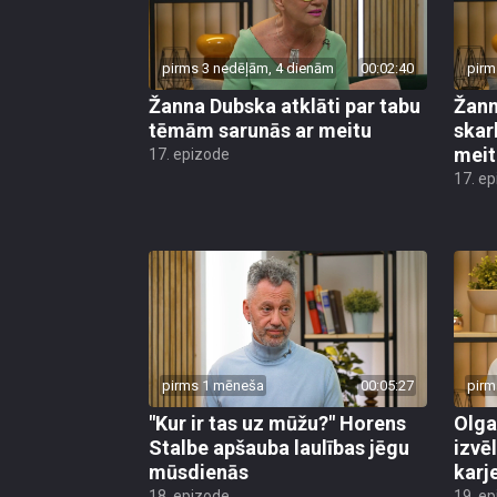
pirms 3 nedēļām, 4 dienām
00:02:40
pirm
Žanna Dubska atklāti par tabu
Žann
tēmām sarunās ar meitu
skar
meit
17. epizode
17. e
pirms 1 mēneša
00:05:27
pirm
"Kur ir tas uz mūžu?" Horens
Olga
Stalbe apšauba laulības jēgu
izvēl
mūsdienās
karj
18. epizode
19. e