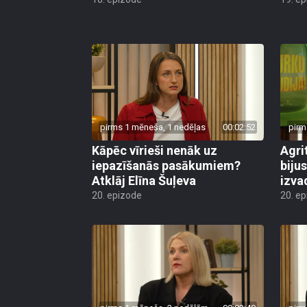
pirms 1 mēneša, 1 nedēļas
00:02:52
pirm
Kāpēc vīrieši nenāk uz
Agri
iepazīšanās pasākumiem?
biju
Atklāj Elīna Šuļeva
izva
20. epizode
20. e