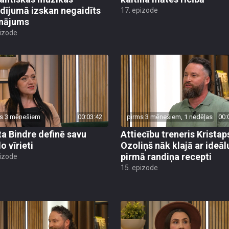
dījumā izskan negaidīts
17. epizode
inājums
pizode
s 3 mēnešiem
00:03:42
pirms 3 mēnešiem, 1 nedēļas
00:
ta Bindre definē savu
Attiecību treneris Kristap
o vīrieti
Ozoliņš nāk klajā ar ideāl
pirmā randiņa recepti
pizode
15. epizode