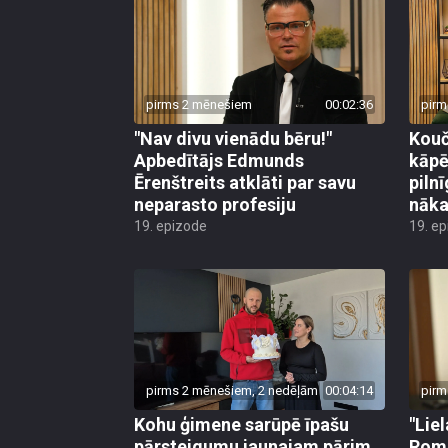
pirms 2 mēnešiem
00:02:36
pirm
"Nav divu vienādu bēru!"
Kouč
Apbedītājs Edmunds
kāpē
Ērenštreits atklāti par savu
piln
neparasto profesiju
nāka
19. epizode
19. e
pirms 2 mēnešiem, 2 nedēļām
00:04:14
pirm
Kohu ģimene sarūpē īpašu
"Liel
pārsteigumu jaunajam pārim
Roma