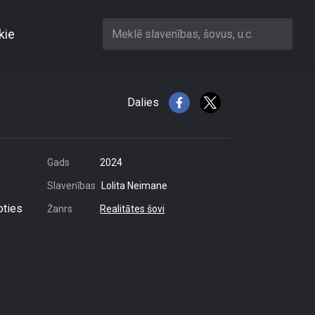
kie
Meklē slavenības, šovus, u.c.
gramus
Dalies
Gads
2024
Slavenības
Lolita Neimane
oties
Žanrs
Realitātes šovi