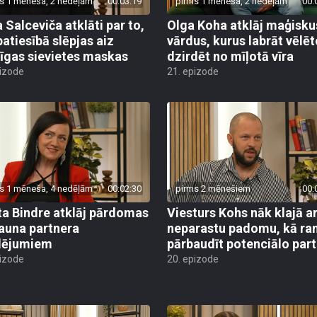
s 1 mēneša, 2 nedēļām
00:03:19
pirms 1 mēneša, 2 nedēļām
00:
a Salceviča atklāti par to,
Olga Koha atklāj maģisku
patiesībā slēpjas aiz
vārdus, kurus labrāt vēlē
īgas sievietes maskas
dzirdēt no mīļotā vīra
pizode
21. epizode
s 1 mēneša, 4 nedēļām
00:02:30
pirms 2 mēnešiem
00:
ta Bindre atklāj pārdomas
Viesturs Kohs nāk klajā a
jauna partnera
neparastu padomu, kā ra
lējumiem
pārbaudīt potenciālo part
pizode
20. epizode