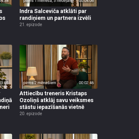
04:38
pirms 1 mēneša, 3 nedēļām
00:04:06
s
Indra Salceviča atklāti par
tos
randiņiem un partnera izvēli
21. epizode
03:05
pirms 2 mēnešiem
00:02:46
r
Attiecību treneris Kristaps
ndiņā
Ozoliņš atklāj savu veiksmes
neri
stāstu iepazīšanās vietnē
20. epizode