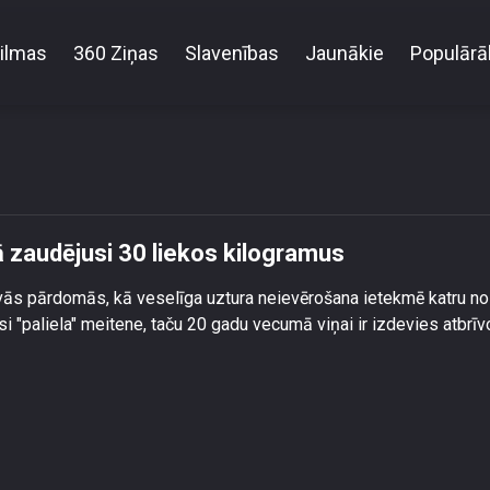
ilmas
360 Ziņas
Slavenības
Jaunākie
Populārā
a Neimane 20 gadu vecumā zaudējusi 30 liekos kilo
 zaudējusi 30 liekos kilogramus
vās pārdomās, kā veselīga uztura neievērošana ietekmē katru no
si "paliela" meitene, taču 20 gadu vecumā viņai ir izdevies atbrīv