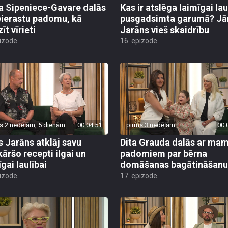
a Sipeniece-Gavare dalās
Kas ir atslēga laimīgai lau
eierastu padomu, kā
pusgadsimta garumā? Jā
īt vīrieti
Jarāns vieš skaidrību
pizode
16. epizode
s 2 nedēļām, 5 dienām
00:04:51
pirms 3 nedēļām
00:
s Jarāns atklāj savu
Dita Grauda dalās ar m
kāršo recepti ilgai un
padomiem par bērna
gai laulībai
domāšanas bagātināšanu
pizode
17. epizode