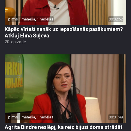
pirms 1 mēneša, 1 nedēļas
00:02:52
Kāpēc vīrieši nenāk uz iepazīšanās pasākumiem?
Atklāj Elīna Šuļeva
20. epizode
pirms 1 mēneša, 1 nedēļas
00:01:48
Agrita Bindre neslēpj, ka reiz bijusi doma strādāt