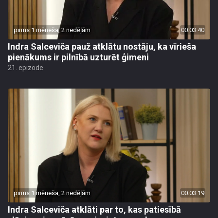
pirms 1 mēneša, 2 nedēļām
00:03:40
Indra Salceviča pauž atklātu nostāju, ka vīrieša
pienākums ir pilnībā uzturēt ģimeni
21. epizode
pirms 1 mēneša, 2 nedēļām
00:03:19
Indra Salceviča atklāti par to, kas patiesībā