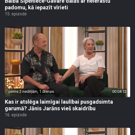
Baiba Sipeniece-Gavare dalās ar neierastu
padomu, kā iepazīt vīrieti
15. epizode
pirms 2 nedēļām, 1 dienas
00:04:12
Kas ir atslēga laimīgai laulībai pusgadsimta
garumā? Jānis Jarāns vieš skaidrību
16. epizode