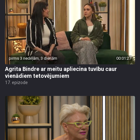
pirms 3 nedēļām, 3 dienām
00:01:27
Agrita Bindre ar meitu apliecina tuvību caur
vienādiem tetovējumiem
17. epizode