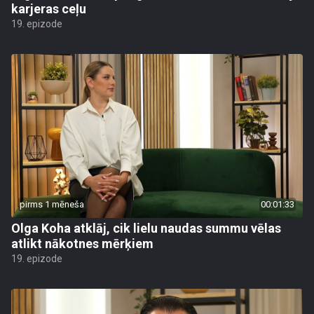
karjeras ceļu
19. epizode
pirms 1 mēneša
00:01:33
Olga Koha atklāj, cik lielu naudas summu vēlas
atlikt nākotnes mērķiem
19. epizode