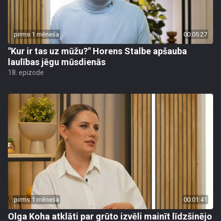
pirms 1 mēneša
00:05:27
"Kur ir tas uz mūžu?" Horens Stalbe apšauba
laulības jēgu mūsdienās
18. epizode
pirms 1 mēneša
00:01:41
Olga Koha atklāti par grūto izvēli mainīt līdzšinējo