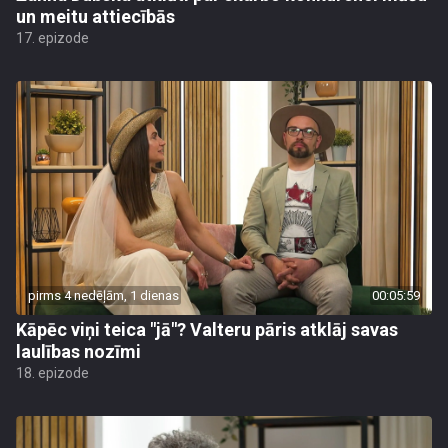
un meitu attiecībās
17. epizode
pirms 4 nedēļām, 1 dienas
00:05:59
Kāpēc viņi teica "jā"? Valteru pāris atklāj savas
laulības nozīmi
18. epizode