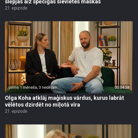
slēpjas aiz spēcīgas sievietes maskas
21. epizode
pirms 1 mēneša, 3 nedēļām
00:04:38
Olga Koha atklāj maģiskus vārdus, kurus labrāt
vēlētos dzirdēt no mīļotā vīra
21. epizode