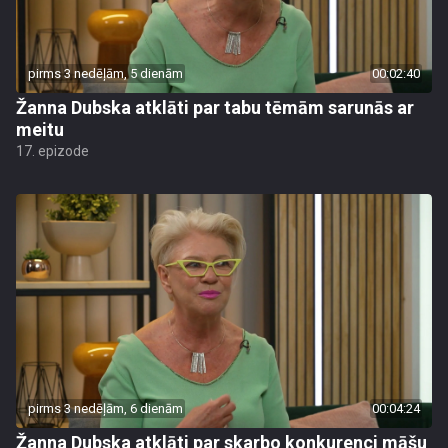
pirms 3 nedēļām, 5 dienām
00:02:40
Žanna Dubska atklāti par tabu tēmām sarunās ar
meitu
17. epizode
pirms 3 nedēļām, 6 dienām
00:04:24
Žanna Dubska atklāti par skarbo konkurenci māšu