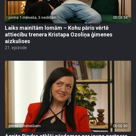
pirms 1 mēneša, 3 nedēļām
00:03:54
Laiks mainītām lomām – Kohu pāris vērtē
attiecību trenera Kristapa Ozoliņa ģimenes
aizkulises
21. epizode
pirms 2 mēnešiem
00:02:30