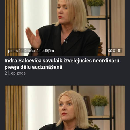
pirms 1 mēneša, 2 nedēļām
00:01:51
Indra Salceviča savulaik izvēlējusies neordināru
pieeja dēlu audzināšanā
21. epizode