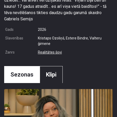
dziedēt… vai atvērt vēl dziļākas rētas. “Viņam bija bail un
kauns! 17 gadus atraidīt… es arī viņa vietā baidītos!” - tā
tēva nevēlēšanos tikties daudzu gadu garumā skaidro
Gabriels Semijs
Gads
2026
Slavenības
Kristaps Ozoliņš, Estere Bindre, Valteru
ģimene
Žanrs
Realitātes šovi
Sezonas
Klipi