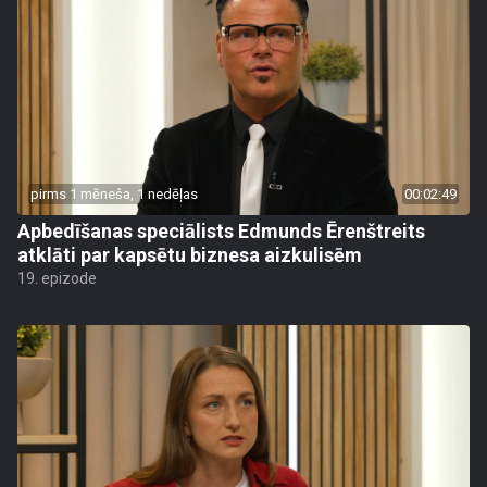
pirms 1 mēneša, 1 nedēļas
00:02:49
Apbedīšanas speciālists Edmunds Ērenštreits
atklāti par kapsētu biznesa aizkulisēm
19. epizode