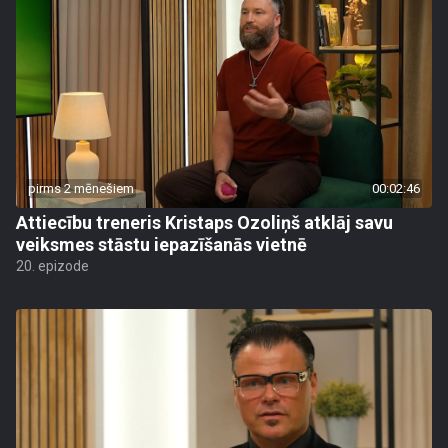
pirms 2 mēnešiem
00:02:46
Attiecību treneris Kristaps Ozoliņš atklāj savu
veiksmes stāstu iepazīšanās vietnē
20. epizode