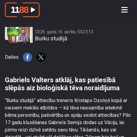
Gabriels Valters atklāj, kas patiesībā
slēpās aiz bioloģiskā tēva noraidījuma
2026. gada 16. aprīlis, S02 E13
Burku studijā
Dalies
Gabriels Valters atklāj, kas patiesībā
slēpās aiz bioloģiskā tēva noraidījuma
“Burku studijā” attiecību treneris Kristaps Ozoliņš kopā ar
viesiem meklēs atbildes — kā tēva neesamība ietekmē
bērna personību, pašvērtību un spēju veidot attiecības? Pēc
17 gadu klusēšanas Gabriels Semijs dodas uz Vāciju, lai
pirmo reizi dzīvē satiktu savu tēvu. Tikšanās, kas var