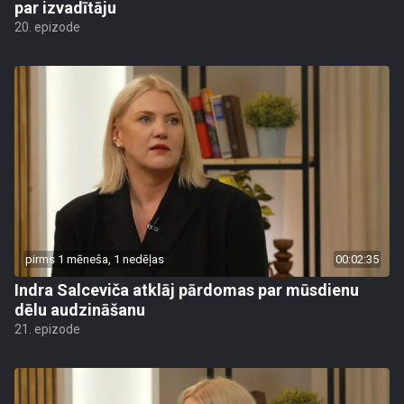
par izvadītāju
20. epizode
pirms 1 mēneša, 1 nedēļas
00:02:35
Indra Salceviča atklāj pārdomas par mūsdienu
dēlu audzināšanu
21. epizode