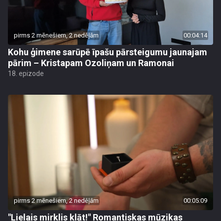
pirms 2 mēnešiem, 2 nedēļām
00:04:14
Kohu ģimene sarūpē īpašu pārsteigumu jaunajam
pārim – Kristapam Ozoliņam un Ramonai
18. epizode
pirms 2 mēnešiem, 2 nedēļām
00:05:09
"Lielais mirklis klāt!" Romantiskas mūzikas