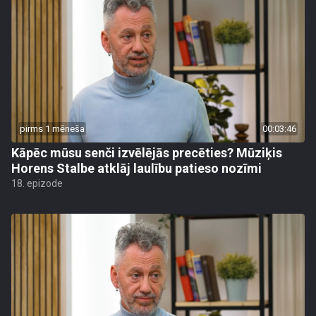
pirms 1 mēneša
00:03:46
Kāpēc mūsu senči izvēlējās precēties? Mūziķis
Horens Stalbe atklāj laulību patieso nozīmi
18. epizode