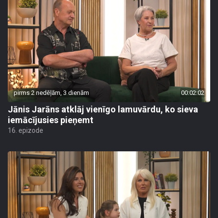
pirms 2 nedēļām, 3 dienām
00:02:02
Jānis Jarāns atklāj vienīgo lamuvārdu, ko sieva
iemācījusies pieņemt
16. epizode