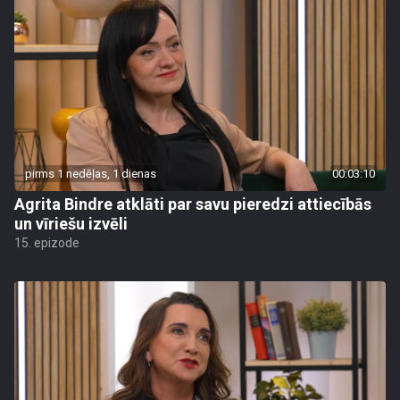
pirms 1 nedēļas, 1 dienas
00:03:10
Agrita Bindre atklāti par savu pieredzi attiecībās
un vīriešu izvēli
15. epizode