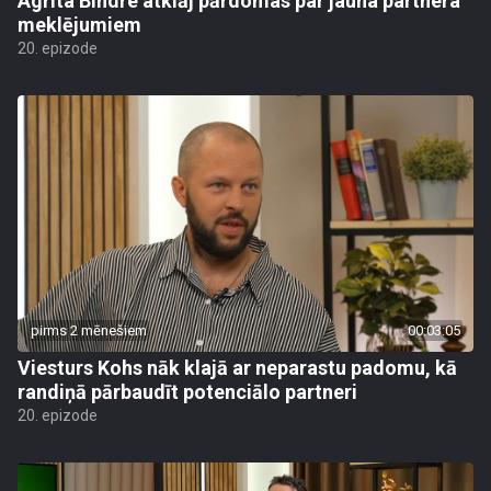
Agrita Bindre atklāj pārdomas par jauna partnera
meklējumiem
20. epizode
pirms 2 mēnešiem
00:03:05
Viesturs Kohs nāk klajā ar neparastu padomu, kā
randiņā pārbaudīt potenciālo partneri
20. epizode