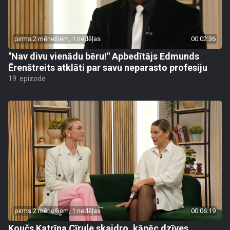
pirms 2 mēnešiem, 1 nedēļas
00:02:36
"Nav divu vienādu bēru!" Apbedītājs Edmunds
Ērenštreits atklāti par savu neparasto profesiju
19. epizode
pirms 2 mēnešiem, 1 nedēļas
00:06:19
Koučs Katrīna Cīrule skaidro, kāpēc dzīves