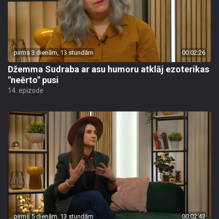
pirms 3 dienām, 13 stundām
00:02:26
Džemma Sudraba ar asu humoru atklāj ezoterikas
"neērto" pusi
14. epizode
pirms 5 dienām, 13 stundām
00:02:43