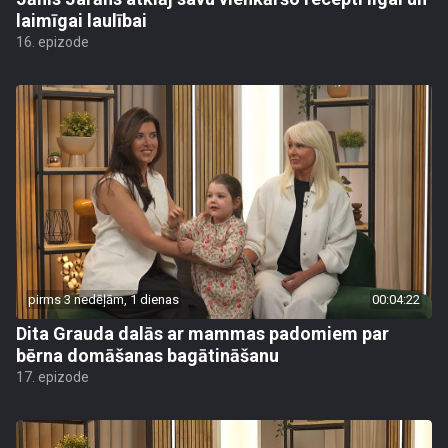
laimīgai laulībai
16. epizode
pirms 3 nedēļām, 1 dienas
00:04:22
Dita Grauda dalās ar mammas padomiem par
bērna domāšanas bagātināšanu
17. epizode