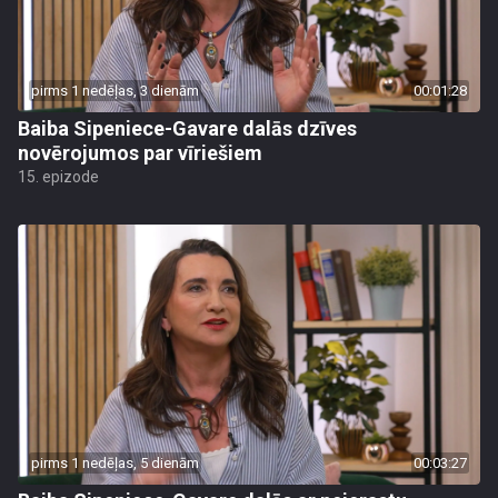
pirms 1 nedēļas, 3 dienām
00:01:28
Baiba Sipeniece-Gavare dalās dzīves
novērojumos par vīriešiem
15. epizode
pirms 1 nedēļas, 5 dienām
00:03:27