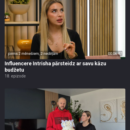
pirms 2 mēnešiem, 2 nedēļām
00:06:47
Influencere Intrisha pārsteidz ar savu kāzu
budžetu
18. epizode