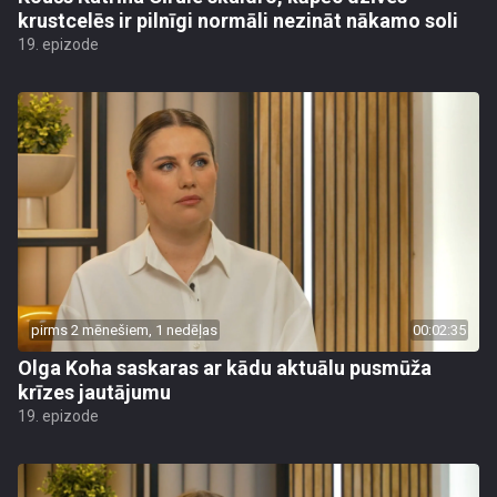
krustcelēs ir pilnīgi normāli nezināt nākamo soli
19. epizode
pirms 2 mēnešiem, 1 nedēļas
00:02:35
Olga Koha saskaras ar kādu aktuālu pusmūža
krīzes jautājumu
19. epizode