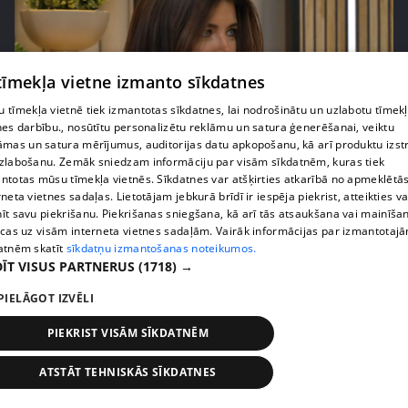
 tīmekļa vietne izmanto sīkdatnes
 tīmekļa vietnē tiek izmantotas sīkdatnes, lai nodrošinātu un uzlabotu tīmek
nes darbību., nosūtītu personalizētu reklāmu un satura ģenerēšanai, veiktu
āmas un satura mērījumus, auditorijas datu apkopošanu, kā arī produktu izst
pirms 2 mēnešiem, 3 nedēļām
00:02:42
zlabošanu. Zemāk sniedzam informāciju par visām sīkdatnēm, kuras tiek
Zvanīt vai gaidīt zvanu? Dita Grauda par saziņas
ntotas mūsu tīmekļa vietnēs. Sīkdatnes var atšķirties atkarībā no apmeklētā
etiķeti starp paaudzēm
rneta vietnes sadaļas. Lietotājam jebkurā brīdī ir iespēja piekrist, atteikties va
īt savu piekrišanu. Piekrišanas sniegšana, kā arī tās atsaukšana vai mainīša
17. epizode
ecas uz visām interneta vietnes sadaļām. Vairāk informācijas par izmantotaj
atnēm skatīt
sīkdatņu izmantošanas noteikumos.
ĪT VISUS PARTNERUS
(1718) →
PIELĀGOT IZVĒLI
PIEKRIST VISĀM SĪKDATNĒM
ATSTĀT TEHNISKĀS SĪKDATNES