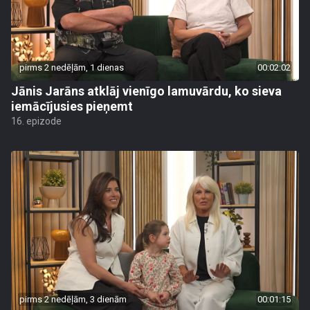
pirms 2 nedēļām, 1 dienas
00:02:02
Jānis Jarāns atklāj vienīgo lamuvārdu, ko sieva
iemācījusies pieņemt
16. epizode
pirms 2 nedēļām, 3 dienām
00:01:15