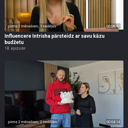
pirms 2 mēnešiem, 1 nedēļas
00:06:47
Influencere Intrisha pārsteidz ar savu kāzu
budžetu
18. epizode
pirms 2 mēnešiem, 2 nedēļām
00:04:14