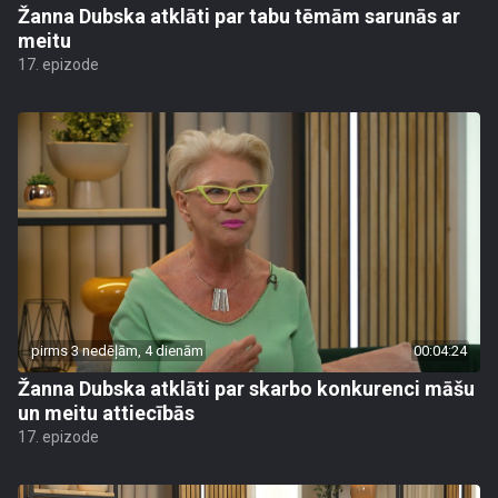
Žanna Dubska atklāti par tabu tēmām sarunās ar
meitu
17. epizode
pirms 3 nedēļām, 4 dienām
00:04:24
Žanna Dubska atklāti par skarbo konkurenci māšu
un meitu attiecībās
17. epizode