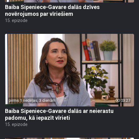
Baiba Sipeniece-Gavare dalās dzīves
novērojumos par vīriešiem
15. epizode
pirms 1 nedēļas, 3 dienām
00:03:27
Baiba Sipeniece-Gavare dalās ar neierastu
padomu, kā iepazīt vīrieti
15. epizode