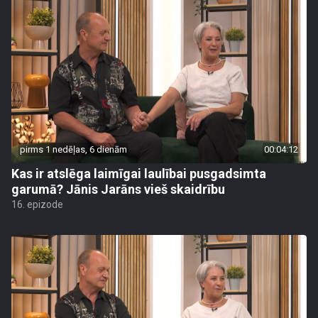
pirms 1 nedēļas, 6 dienām
00:04:12
Kas ir atslēga laimīgai laulībai pusgadsimta
garumā? Jānis Jarāns vieš skaidrību
16. epizode