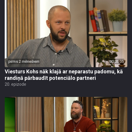
pirms 2 mēnešiem
00:03:05
Viesturs Kohs nāk klajā ar neparastu padomu, kā
randiņā pārbaudīt potenciālo partneri
20. epizode