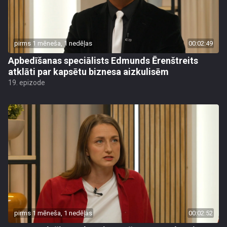
pirms 1 mēneša, 1 nedēļas
00:02:49
Apbedīšanas speciālists Edmunds Ērenštreits
atklāti par kapsētu biznesa aizkulisēm
19. epizode
pirms 1 mēneša, 1 nedēļas
00:02:52