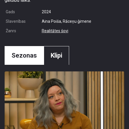
gaidību laikā.
Gads
2024
Slavenības
Aina Poiša, Rāceņu ģimene
Žanrs
Realitātes šovi
Sezonas
Klipi