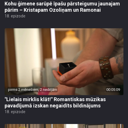
Kohu ģimene sarūpē īpašu pārsteigumu jaunajam
pārim – Kristapam Ozoliņam un Ramonai
18. epizode
pirms 2 mēnešiem, 2 nedēļām
00:05:09
"Lielais mirklis klāt!" Romantiskas mūzikas
pavadījumā izskan negaidīts bildinājums
18. epizode