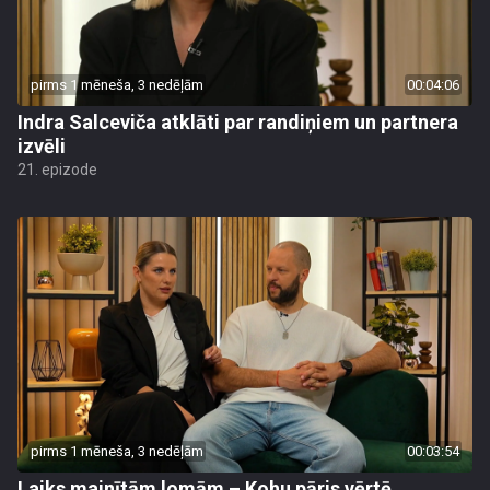
pirms 1 mēneša, 3 nedēļām
00:04:06
Indra Salceviča atklāti par randiņiem un partnera
izvēli
21. epizode
pirms 1 mēneša, 3 nedēļām
00:03:54
Laiks mainītām lomām – Kohu pāris vērtē