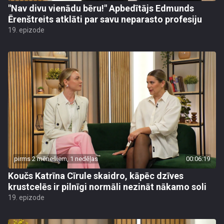
"Nav divu vienādu bēru!" Apbedītājs Edmunds
Ērenštreits atklāti par savu neparasto profesiju
19. epizode
pirms 2 mēnešiem, 1 nedēļas
00:06:19
Koučs Katrīna Cīrule skaidro, kāpēc dzīves
krustcelēs ir pilnīgi normāli nezināt nākamo soli
19. epizode