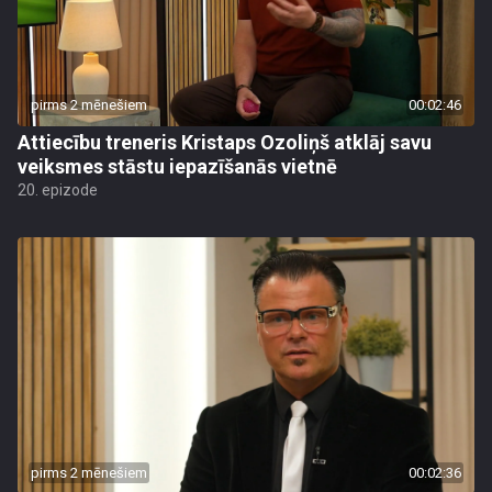
pirms 2 mēnešiem
00:02:46
Attiecību treneris Kristaps Ozoliņš atklāj savu
veiksmes stāstu iepazīšanās vietnē
20. epizode
pirms 2 mēnešiem
00:02:36