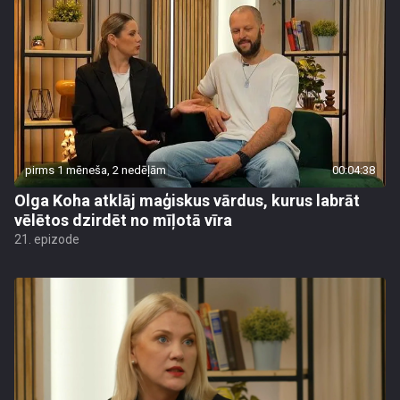
pirms 1 mēneša, 2 nedēļām
00:04:38
Olga Koha atklāj maģiskus vārdus, kurus labrāt
vēlētos dzirdēt no mīļotā vīra
21. epizode