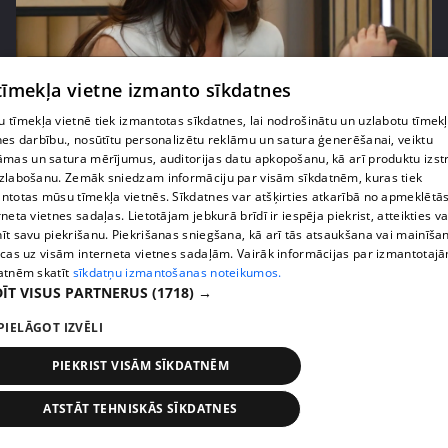
pirms 2 mēnešiem, 3 nedēļām
00:02:42
 tīmekļa vietne izmanto sīkdatnes
Zvanīt vai gaidīt zvanu? Dita Grauda par saziņas
etiķeti starp paaudzēm
 tīmekļa vietnē tiek izmantotas sīkdatnes, lai nodrošinātu un uzlabotu tīmek
nes darbību., nosūtītu personalizētu reklāmu un satura ģenerēšanai, veiktu
17. epizode
āmas un satura mērījumus, auditorijas datu apkopošanu, kā arī produktu izst
zlabošanu. Zemāk sniedzam informāciju par visām sīkdatnēm, kuras tiek
ntotas mūsu tīmekļa vietnēs. Sīkdatnes var atšķirties atkarībā no apmeklētā
rneta vietnes sadaļas. Lietotājam jebkurā brīdī ir iespēja piekrist, atteikties va
īt savu piekrišanu. Piekrišanas sniegšana, kā arī tās atsaukšana vai mainīša
ecas uz visām interneta vietnes sadaļām. Vairāk informācijas par izmantotaj
atnēm skatīt
sīkdatņu izmantošanas noteikumos.
ĪT VISUS PARTNERUS
(1718) →
PIELĀGOT IZVĒLI
PIEKRIST VISĀM SĪKDATNĒM
pirms 2 mēnešiem, 3 nedēļām
00:03:31
ATSTĀT TEHNISKĀS SĪKDATNES
Žanna Dubska atklāti par slēpto sāncensību mātes