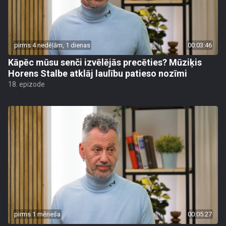
pirms 4 nedēļām, 1 dienas
00:03:46
Kāpēc mūsu senči izvēlējās precēties? Mūziķis
Horens Stalbe atklāj laulību patieso nozīmi
18. epizode
pirms 1 mēneša
00:05:27