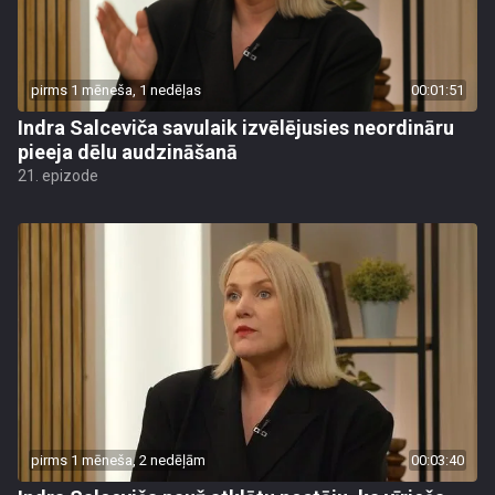
pirms 1 mēneša, 1 nedēļas
00:01:51
Indra Salceviča savulaik izvēlējusies neordināru
pieeja dēlu audzināšanā
21. epizode
pirms 1 mēneša, 2 nedēļām
00:03:40