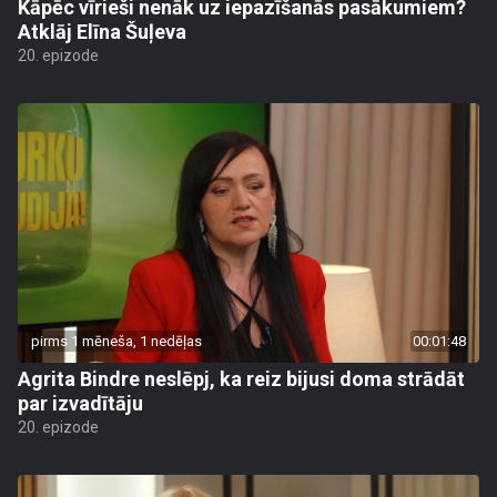
Kāpēc vīrieši nenāk uz iepazīšanās pasākumiem?
Atklāj Elīna Šuļeva
20. epizode
pirms 1 mēneša, 1 nedēļas
00:01:48
Agrita Bindre neslēpj, ka reiz bijusi doma strādāt
par izvadītāju
20. epizode