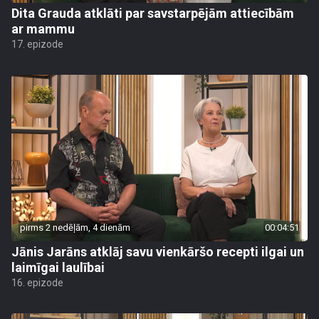
Dita Grauda atklāti par savstarpējām attiecībām
ar mammu
17. epizode
pirms 2 nedēļām, 4 dienām
00:04:51
Jānis Jarāns atklāj savu vienkāršo recepti ilgai un
laimīgai laulībai
16. epizode