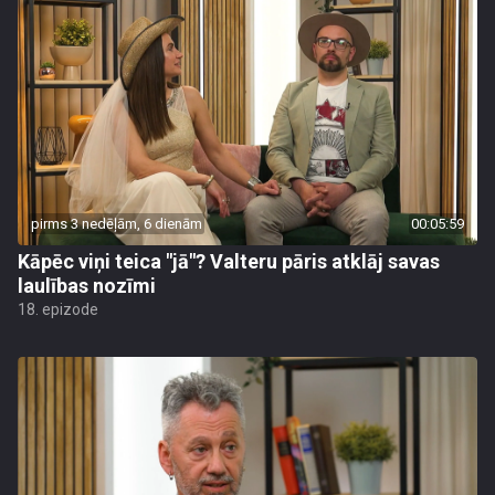
pirms 3 nedēļām, 6 dienām
00:05:59
Kāpēc viņi teica "jā"? Valteru pāris atklāj savas
laulības nozīmi
18. epizode