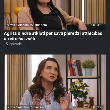
pirms 6 dienām, 22 stundām
00:03:10
Agrita Bindre atklāti par savu pieredzi attiecībās
un vīriešu izvēli
15. epizode
pirms 1 nedēļas, 1 dienas
00:01:28