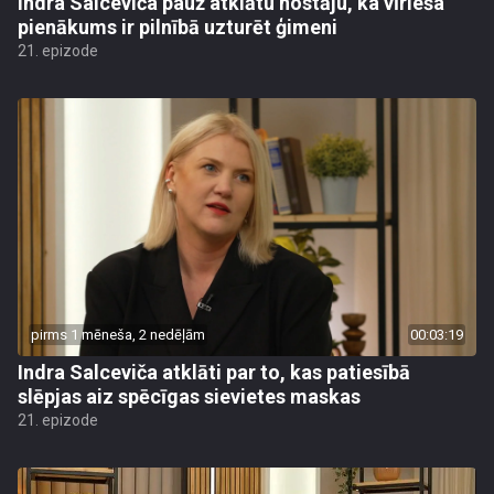
Indra Salceviča pauž atklātu nostāju, ka vīrieša
pienākums ir pilnībā uzturēt ģimeni
21. epizode
pirms 1 mēneša, 2 nedēļām
00:03:19
Indra Salceviča atklāti par to, kas patiesībā
slēpjas aiz spēcīgas sievietes maskas
21. epizode