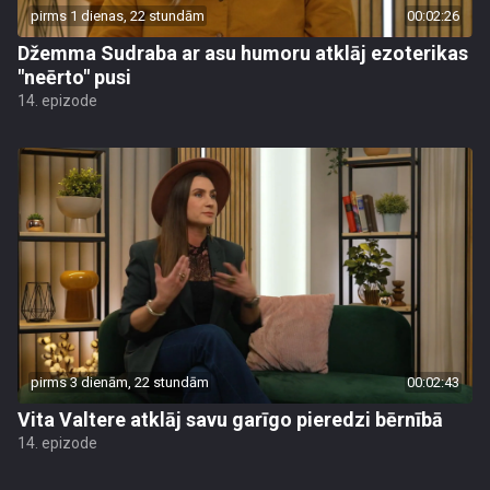
pirms 1 dienas, 22 stundām
00:02:26
Džemma Sudraba ar asu humoru atklāj ezoterikas
"neērto" pusi
14. epizode
pirms 3 dienām, 22 stundām
00:02:43
Vita Valtere atklāj savu garīgo pieredzi bērnībā
14. epizode