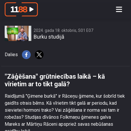
\"Zāģēšana\" grūtniecības laikā – kā
vīrietim ar to tikt galā?
2024. gada 18. oktobris, S01 E07
Burku studijā
Dalies
"Zāģēšana" grūtniecības laikā – kā
vīrietim ar to tikt galā?
Raidījumā "Ģimene burkā" ir Rāceņu ģimene, kur šobrīd tiek
gaidīts otrais bērns. Kā vīrietim tikt galā ar periodu, kad
sievietei hormoni trako? Vai zāģēšana ir norma vai tam ir
robežas? Studijas dīvānos Folkmaņu ģimenes galva
Mareks ar Mārtiņu Rāceni apspriež savas nebūšanas