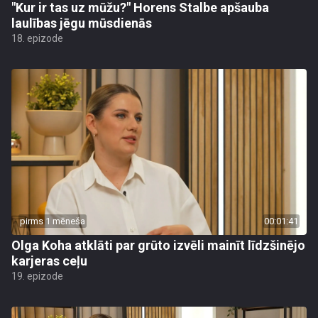
"Kur ir tas uz mūžu?" Horens Stalbe apšauba
laulības jēgu mūsdienās
18. epizode
pirms 1 mēneša
00:01:41
Olga Koha atklāti par grūto izvēli mainīt līdzšinējo
karjeras ceļu
19. epizode