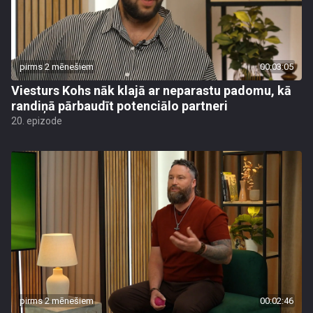
pirms 2 mēnešiem
00:03:05
Viesturs Kohs nāk klajā ar neparastu padomu, kā
randiņā pārbaudīt potenciālo partneri
20. epizode
pirms 2 mēnešiem
00:02:46