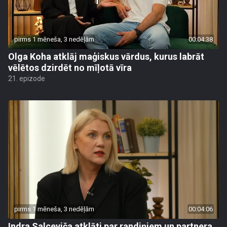
pirms 1 mēneša, 3 nedēļām
00:04:38
Olga Koha atklāj maģiskus vārdus, kurus labrāt
vēlētos dzirdēt no mīļotā vīra
21. epizode
pirms 1 mēneša, 3 nedēļām
00:04:06
Indra Salceviča atklāti par randiņiem un partnera