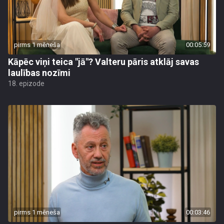
pirms 1 mēneša
00:05:59
Kāpēc viņi teica "jā"? Valteru pāris atklāj savas
laulības nozīmi
18. epizode
pirms 1 mēneša
00:03:46