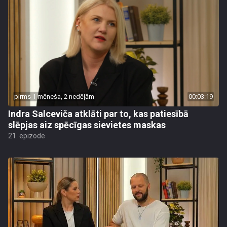
pirms 1 mēneša, 2 nedēļām
00:03:19
Indra Salceviča atklāti par to, kas patiesībā
slēpjas aiz spēcīgas sievietes maskas
21. epizode