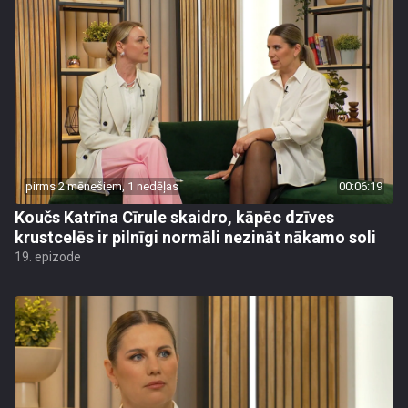
pirms 2 mēnešiem, 1 nedēļas
00:06:19
Koučs Katrīna Cīrule skaidro, kāpēc dzīves
krustcelēs ir pilnīgi normāli nezināt nākamo soli
19. epizode