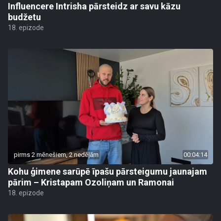
Influencere Intrisha pārsteidz ar savu kāzu
budžetu
18. epizode
pirms 2 mēnešiem, 2 nedēļām
00:04:14
Kohu ģimene sarūpē īpašu pārsteigumu jaunajam
pārim – Kristapam Ozoliņam un Ramonai
18. epizode