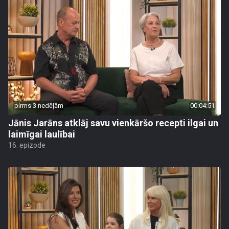
pirms 3 nedēļām
00:04:51
Jānis Jarāns atklāj savu vienkāršo recepti ilgai un
laimīgai laulībai
16. epizode