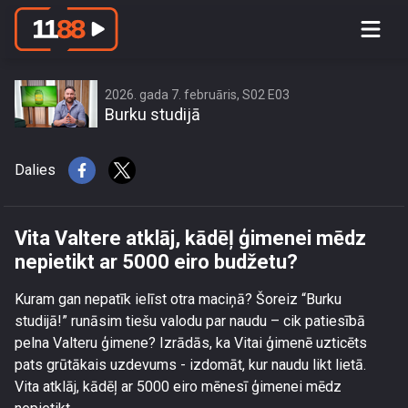
Vita Valtere atklāj, kādēļ ģimenei mēdz
nepietikt ar 5000 eiro budžetu?
2026. gada 7. februāris, S02 E03
Burku studijā
Dalies
Vita Valtere atklāj, kādēļ ģimenei mēdz
nepietikt ar 5000 eiro budžetu?
Kuram gan nepatīk ielīst otra maciņā? Šoreiz “Burku
studijā!” runāsim tiešu valodu par naudu – cik patiesībā
pelna Valteru ģimene? Izrādās, ka Vitai ģimenē uzticēts
pats grūtākais uzdevums - izdomāt, kur naudu likt lietā.
Vita atklāj, kādēļ ar 5000 eiro mēnesī ģimenei mēdz