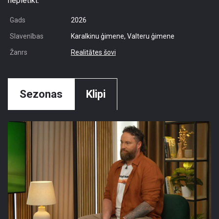
nepietikt.
Gads
2026
Slavenības
Karalkinu ģimene, Valteru ģimene
Žanrs
Realitātes šovi
Sezonas
Klipi