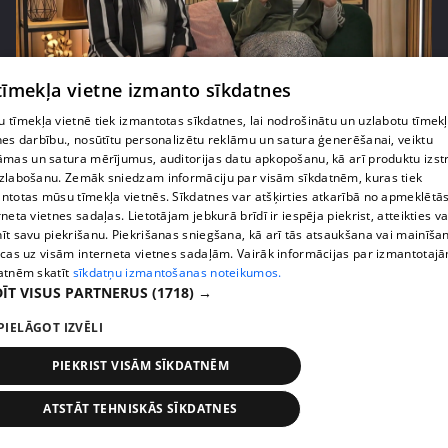
 tīmekļa vietne izmanto sīkdatnes
pirms 2 mēnešiem, 3 nedēļām
00:04:55
Estere Bindre atklāj, kas viņu kaitina mātes rīcībā
 tīmekļa vietnē tiek izmantotas sīkdatnes, lai nodrošinātu un uzlabotu tīmek
nes darbību., nosūtītu personalizētu reklāmu un satura ģenerēšanai, veiktu
17. epizode
āmas un satura mērījumus, auditorijas datu apkopošanu, kā arī produktu izst
zlabošanu. Zemāk sniedzam informāciju par visām sīkdatnēm, kuras tiek
ntotas mūsu tīmekļa vietnēs. Sīkdatnes var atšķirties atkarībā no apmeklētā
rneta vietnes sadaļas. Lietotājam jebkurā brīdī ir iespēja piekrist, atteikties va
īt savu piekrišanu. Piekrišanas sniegšana, kā arī tās atsaukšana vai mainīša
ecas uz visām interneta vietnes sadaļām. Vairāk informācijas par izmantotaj
atnēm skatīt
sīkdatņu izmantošanas noteikumos.
ĪT VISUS PARTNERUS
(1718) →
PIELĀGOT IZVĒLI
PIEKRIST VISĀM SĪKDATNĒM
pirms 2 mēnešiem, 3 nedēļām
00:02:42
ATSTĀT TEHNISKĀS SĪKDATNES
Zvanīt vai gaidīt zvanu? Dita Grauda par saziņas