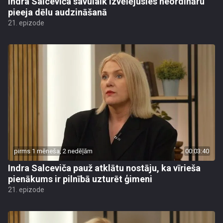
Indra Salceviča savulaik izvēlējusies neordināru
pieeja dēlu audzināšanā
21. epizode
pirms 1 mēneša, 2 nedēļām
00:03:40
Indra Salceviča pauž atklātu nostāju, ka vīrieša
pienākums ir pilnībā uzturēt ģimeni
21. epizode