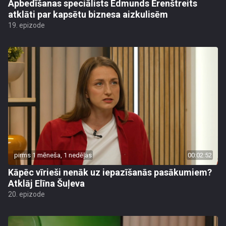
Apbedīšanas speciālists Edmunds Ērenštreits
atklāti par kapsētu biznesa aizkulisēm
19. epizode
pirms 1 mēneša, 1 nedēļas
00:02:52
Kāpēc vīrieši nenāk uz iepazīšanās pasākumiem?
Atklāj Elīna Šuļeva
20. epizode