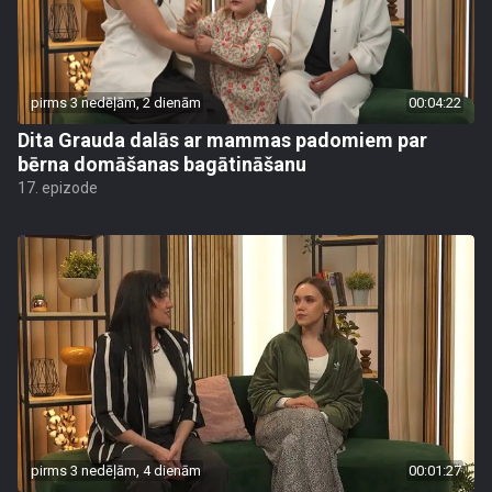
pirms 3 nedēļām, 2 dienām
00:04:22
Dita Grauda dalās ar mammas padomiem par
bērna domāšanas bagātināšanu
17. epizode
pirms 3 nedēļām, 4 dienām
00:01:27