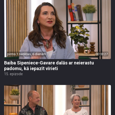
pirms 1 nedēļas, 6 dienām
00:03:27
Baiba Sipeniece-Gavare dalās ar neierastu
padomu, kā iepazīt vīrieti
15. epizode