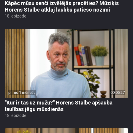
Kāpēc mūsu senči izvēlējās precēties? Mūziķis
Horens Stalbe atklāj laulību patieso nozīmi
18. epizode
pirms 1 mēneša
00:05:27
"Kur ir tas uz mūžu?" Horens Stalbe apšauba
laulības jēgu mūsdienās
18. epizode