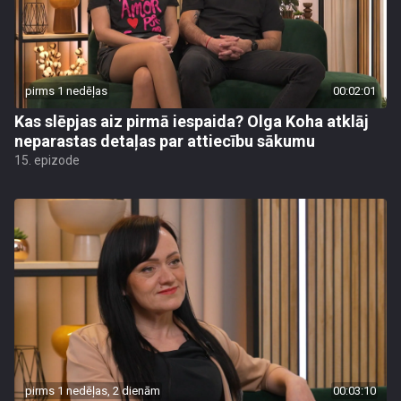
pirms 1 nedēļas
00:02:01
Kas slēpjas aiz pirmā iespaida? Olga Koha atklāj
neparastas detaļas par attiecību sākumu
15. epizode
pirms 1 nedēļas, 2 dienām
00:03:10