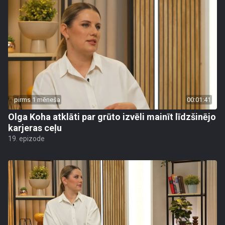
pirms 1 mēneša
00:01:41
Olga Koha atklāti par grūto izvēli mainīt līdzšinējo
karjeras ceļu
19. epizode