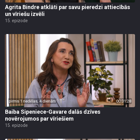
Agrita Bindre atklāti par savu pieredzi attiecībās
un vīriešu izvēli
15. epizode
pirms 1 nedēļas, 4 dienām
00:01:28
Baiba Sipeniece-Gavare dalās dzīves
novērojumos par vīriešiem
15. epizode