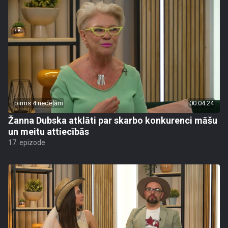
pirms 4 nedēļām
00:04:24
Žanna Dubska atklāti par skarbo konkurenci māšu
un meitu attiecībās
17. epizode