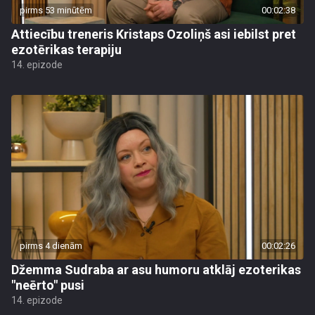
pirms 53 minūtēm
00:02:38
Attiecību treneris Kristaps Ozoliņš asi iebilst pret
ezotērikas terapiju
14. epizode
pirms 4 dienām
00:02:26
Džemma Sudraba ar asu humoru atklāj ezoterikas
"neērto" pusi
14. epizode