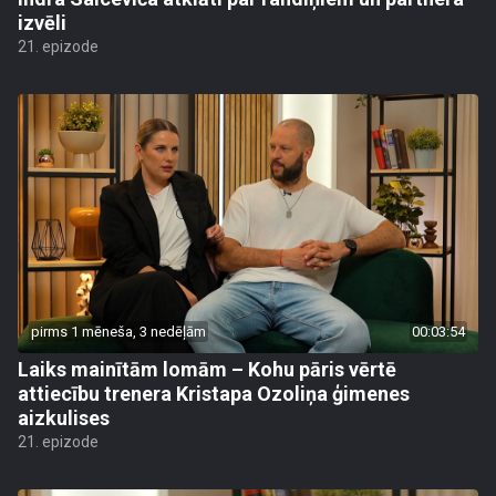
izvēli
21. epizode
pirms 1 mēneša, 3 nedēļām
00:03:54
Laiks mainītām lomām – Kohu pāris vērtē
attiecību trenera Kristapa Ozoliņa ģimenes
aizkulises
21. epizode