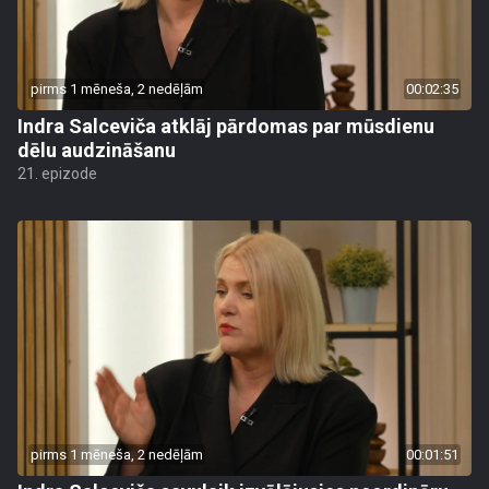
pirms 1 mēneša, 2 nedēļām
00:02:35
Indra Salceviča atklāj pārdomas par mūsdienu
dēlu audzināšanu
21. epizode
pirms 1 mēneša, 2 nedēļām
00:01:51