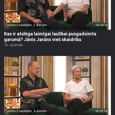
pirms 2 nedēļām, 2 dienām
00:04:12
Kas ir atslēga laimīgai laulībai pusgadsimta
garumā? Jānis Jarāns vieš skaidrību
16. epizode
pirms 2 nedēļām, 4 dienām
00:02:02