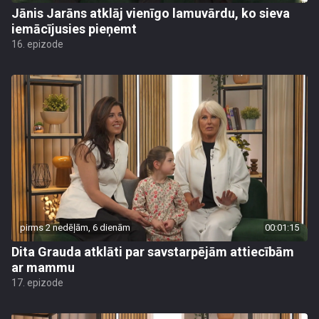
Jānis Jarāns atklāj vienīgo lamuvārdu, ko sieva
iemācījusies pieņemt
16. epizode
pirms 2 nedēļām, 6 dienām
00:01:15
Dita Grauda atklāti par savstarpējām attiecībām
ar mammu
17. epizode