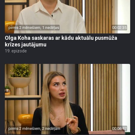
pirms 2 mēnešiem, 1 nedēļas
00:02:35
Olga Koha saskaras ar kādu aktuālu pusmūža
krīzes jautājumu
19. epizode
pirms 2 mēnešiem, 2 nedēļām
00:06:47