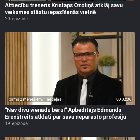
Attiecību treneris Kristaps Ozoliņš atklāj savu
veiksmes stāstu iepazīšanās vietnē
20. epizode
pirms 2 mēnešiem, 1 nedēļas
00:02:36
"Nav divu vienādu bēru!" Apbedītājs Edmunds
Ērenštreits atklāti par savu neparasto profesiju
19. epizode