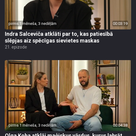
pirms 1 mēneša, 3 nedēļām
00:03:19
Indra Salceviča atklāti par to, kas patiesībā
slēpjas aiz spēcīgas sievietes maskas
21. epizode
pirms 1 mēneša, 3 nedēļām
00:04:38
Olga Koha atklāj maģiskus vārdus, kurus labrāt