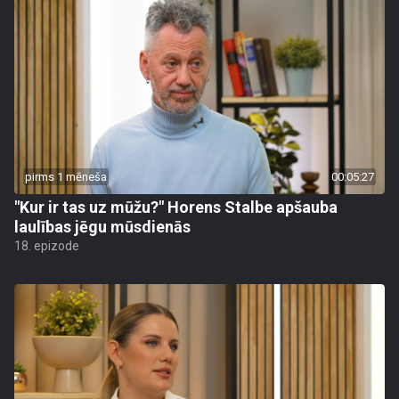
pirms 1 mēneša
00:05:27
"Kur ir tas uz mūžu?" Horens Stalbe apšauba
laulības jēgu mūsdienās
18. epizode