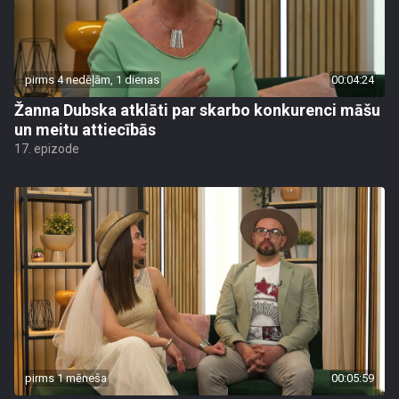
pirms 4 nedēļām, 1 dienas
00:04:24
Žanna Dubska atklāti par skarbo konkurenci māšu
un meitu attiecībās
17. epizode
pirms 1 mēneša
00:05:59