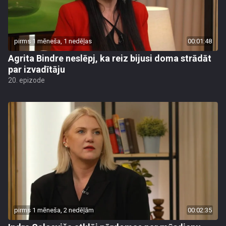
pirms 1 mēneša, 1 nedēļas
00:01:48
Agrita Bindre neslēpj, ka reiz bijusi doma strādāt
par izvadītāju
20. epizode
pirms 1 mēneša, 2 nedēļām
00:02:35