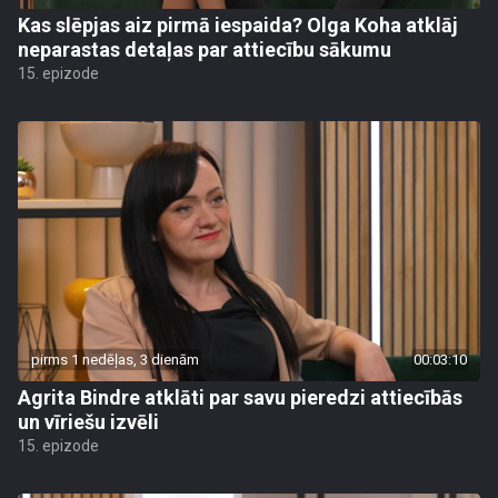
Kas slēpjas aiz pirmā iespaida? Olga Koha atklāj
neparastas detaļas par attiecību sākumu
15. epizode
pirms 1 nedēļas, 3 dienām
00:03:10
Agrita Bindre atklāti par savu pieredzi attiecībās
un vīriešu izvēli
15. epizode