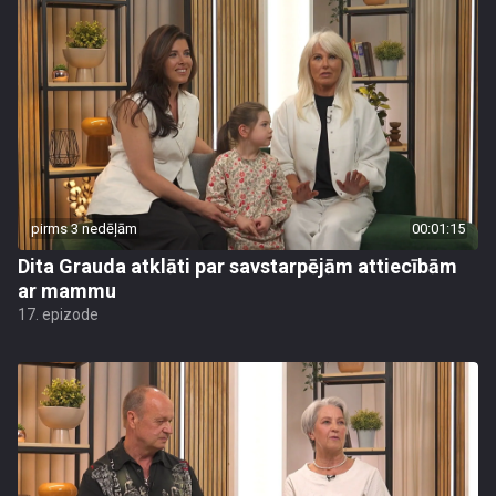
pirms 3 nedēļām
00:01:15
Dita Grauda atklāti par savstarpējām attiecībām
ar mammu
17. epizode