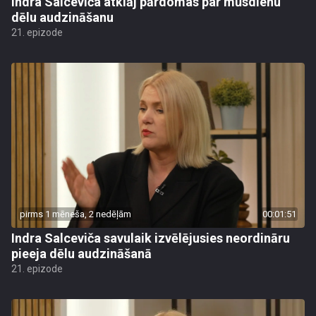
Indra Salceviča atklāj pārdomas par mūsdienu
dēlu audzināšanu
21. epizode
pirms 1 mēneša, 2 nedēļām
00:01:51
Indra Salceviča savulaik izvēlējusies neordināru
pieeja dēlu audzināšanā
21. epizode