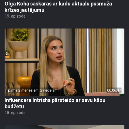
Olga Koha saskaras ar kādu aktuālu pusmūža
krīzes jautājumu
19. epizode
pirms 2 mēnešiem, 2 nedēļām
00:06:47
Influencere Intrisha pārsteidz ar savu kāzu
budžetu
18. epizode