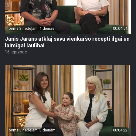
pirms 3 nedēļām, 1 dienas
00:04:51
Jānis Jarāns atklāj savu vienkāršo recepti ilgai un
laimīgai laulībai
16. epizode
pirms 3 nedēļām, 3 dienām
00:04:22