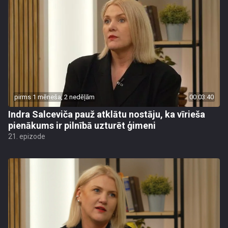
pirms 1 mēneša, 2 nedēļām
00:03:40
Indra Salceviča pauž atklātu nostāju, ka vīrieša
pienākums ir pilnībā uzturēt ģimeni
21. epizode