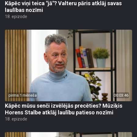
Kāpēc viņi teica "jā"? Valteru pāris atklāj savas
laulības nozīmi
18. epizode
pirms 1 mēneša
00:03:46
Kāpēc mūsu senči izvēlējās precēties? Mūziķis
Horens Stalbe atklāj laulību patieso nozīmi
18. epizode