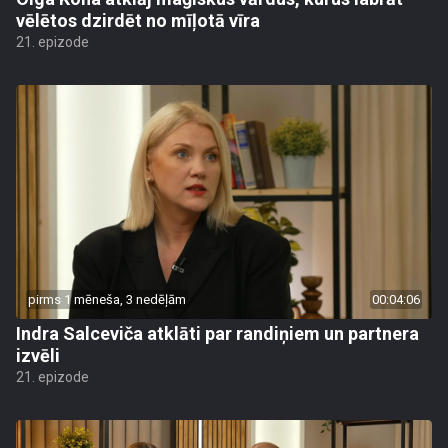
vēlētos dzirdēt no mīļotā vīra
21. epizode
pirms 1 mēneša, 3 nedēļām
00:04:06
Indra Salceviča atklāti par randiņiem un partnera
izvēli
21. epizode