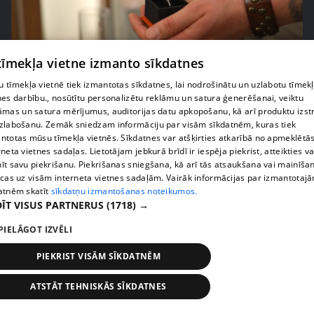
 tīmekļa vietne izmanto sīkdatnes
pirms 2 mēnešiem, 2 nedēļām
00:05:09
"Lielais mirklis klāt!" Romantiskas mūzikas
 tīmekļa vietnē tiek izmantotas sīkdatnes, lai nodrošinātu un uzlabotu tīmek
nes darbību., nosūtītu personalizētu reklāmu un satura ģenerēšanai, veiktu
pavadījumā izskan negaidīts bildinājums
āmas un satura mērījumus, auditorijas datu apkopošanu, kā arī produktu izst
18. epizode
zlabošanu. Zemāk sniedzam informāciju par visām sīkdatnēm, kuras tiek
ntotas mūsu tīmekļa vietnēs. Sīkdatnes var atšķirties atkarībā no apmeklētā
rneta vietnes sadaļas. Lietotājam jebkurā brīdī ir iespēja piekrist, atteikties va
īt savu piekrišanu. Piekrišanas sniegšana, kā arī tās atsaukšana vai mainīša
ecas uz visām interneta vietnes sadaļām. Vairāk informācijas par izmantotaj
atnēm skatīt
sīkdatņu izmantošanas noteikumos.
ĪT VISUS PARTNERUS
(1718) →
PIELĀGOT IZVĒLI
PIEKRIST VISĀM SĪKDATNĒM
ATSTĀT TEHNISKĀS SĪKDATNES
pirms 2 mēnešiem, 3 nedēļām
00:04:55