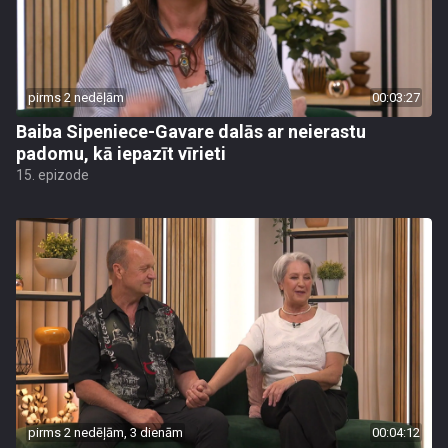
pirms 2 nedēļām
00:03:27
Baiba Sipeniece-Gavare dalās ar neierastu
padomu, kā iepazīt vīrieti
15. epizode
pirms 2 nedēļām, 3 dienām
00:04:12