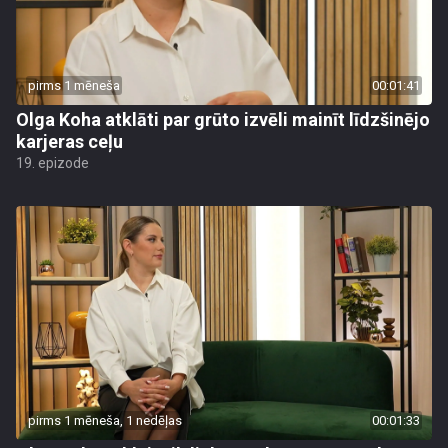
pirms 1 mēneša
00:01:41
Olga Koha atklāti par grūto izvēli mainīt līdzšinējo
karjeras ceļu
19. epizode
pirms 1 mēneša, 1 nedēļas
00:01:33