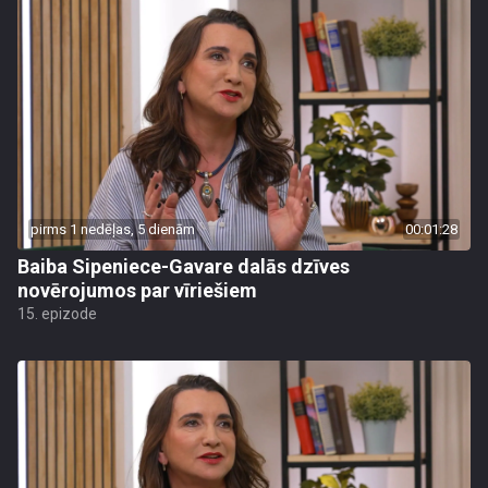
pirms 1 nedēļas, 5 dienām
00:01:28
Baiba Sipeniece-Gavare dalās dzīves
novērojumos par vīriešiem
15. epizode