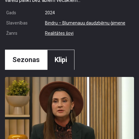
varētu palikt bez abiem vecākiem...
Gads
2024
Slavenības
Bindru – Blumenauu daudzbērnu ģimene
Žanrs
Realitātes šovi
Sezonas
Klipi