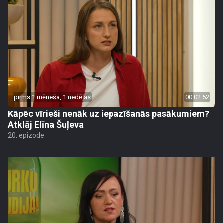
pirms 1 mēneša, 1 nedēļas
00:02:52
Kāpēc vīrieši nenāk uz iepazīšanās pasākumiem?
Atklāj Elīna Šuļeva
20. epizode