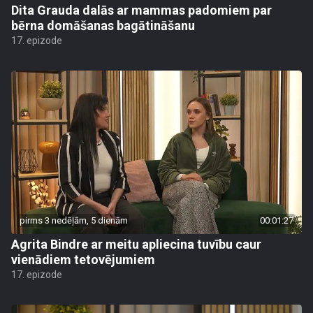
Dita Grauda dalās ar mammas padomiem par
bērna domāšanas bagātināšanu
17. epizode
pirms 3 nedēļām, 5 dienām
00:01:27
Agrita Bindre ar meitu apliecina tuvību caur
vienādiem tetovējumiem
17. epizode