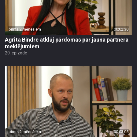
pirms 2 mēnešiem
00:02:30
Agrita Bindre atklāj pārdomas par jauna partnera
meklējumiem
20. epizode
pirms 2 mēnešiem
00:03:05