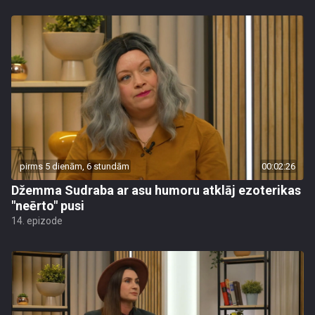
pirms 5 dienām, 6 stundām
00:02:26
Džemma Sudraba ar asu humoru atklāj ezoterikas
"neērto" pusi
14. epizode