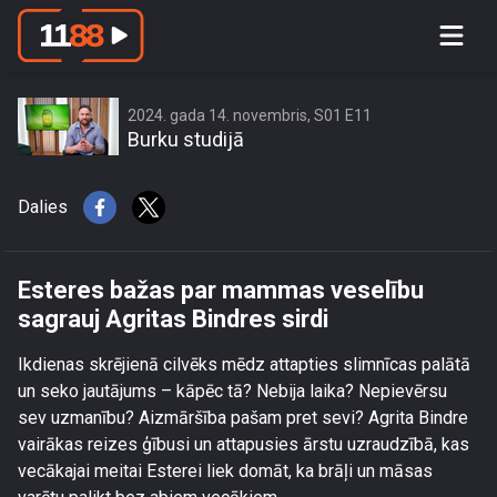
Esteres bažas par mammas veselību
sagrauj Agritas Bindres sirdi
2024. gada 14. novembris, S01 E11
Burku studijā
Dalies
Esteres bažas par mammas veselību
sagrauj Agritas Bindres sirdi
Ikdienas skrējienā cilvēks mēdz attapties slimnīcas palātā
un seko jautājums – kāpēc tā? Nebija laika? Nepievērsu
sev uzmanību? Aizmāršība pašam pret sevi? Agrita Bindre
vairākas reizes ģībusi un attapusies ārstu uzraudzībā, kas
vecākajai meitai Esterei liek domāt, ka brāļi un māsas