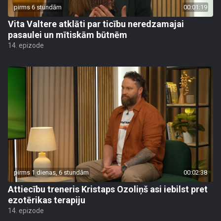
pirms 6 stundām
00:01:19
Vita Valtere atklāti par ticību neredzamajai
pasaulei un mītiskām būtnēm
14. epizode
pirms 1 dienas, 6 stundām
00:02:38
Attiecību treneris Kristaps Ozoliņš asi iebilst pret
ezotērikas terapiju
14. epizode