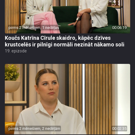
pirms 2 mēnešiem, 1 nedēļas
00:06:19
Koučs Katrīna Cīrule skaidro, kāpēc dzīves
krustcelēs ir pilnīgi normāli nezināt nākamo soli
19. epizode
pirms 2 mēnešiem, 2 nedēļām
00:02:35