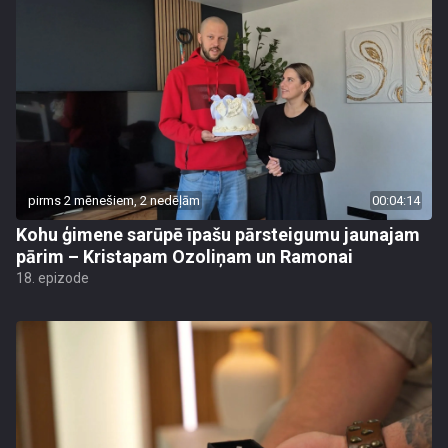
pirms 2 mēnešiem, 2 nedēļām
00:04:14
Kohu ģimene sarūpē īpašu pārsteigumu jaunajam
pārim – Kristapam Ozoliņam un Ramonai
18. epizode