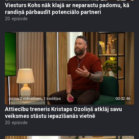
Viesturs Kohs nāk klajā ar neparastu padomu, kā
randiņā pārbaudīt potenciālo partneri
20. epizode
pirms 2 mēnešiem, 1 nedēļas
00:02:46
Attiecību treneris Kristaps Ozoliņš atklāj savu
veiksmes stāstu iepazīšanās vietnē
20. epizode