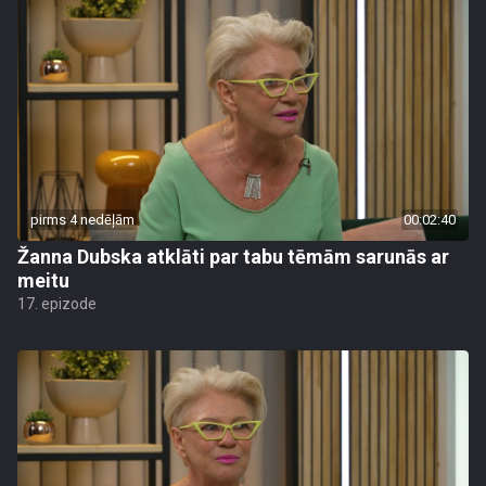
pirms 4 nedēļām
00:02:40
Žanna Dubska atklāti par tabu tēmām sarunās ar
meitu
17. epizode