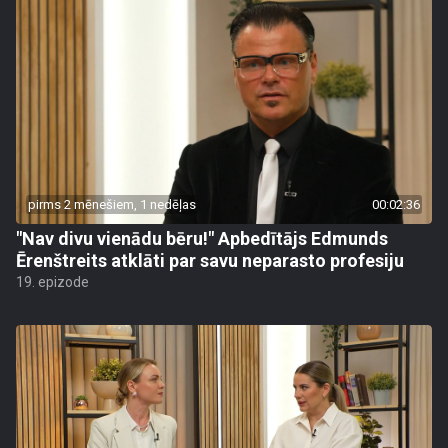
pirms 2 mēnešiem, 1 nedēļas
00:02:36
"Nav divu vienādu bēru!" Apbedītājs Edmunds
Ērenštreits atklāti par savu neparasto profesiju
19. epizode