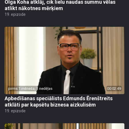
Olga Koha atklāj, cik lielu naudas summu vēlas
atlikt nākotnes mērķiem
19. epizode
pirms 1 mēneša, 1 nedēļas
00:02:49
Apbedīšanas speciālists Edmunds Ērenštreits
atklāti par kapsētu biznesa aizkulisēm
19. epizode