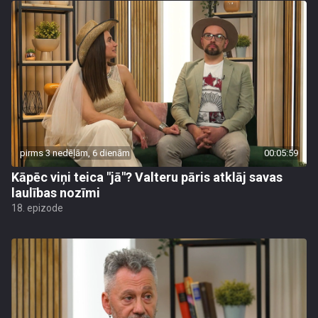
pirms 3 nedēļām, 6 dienām
00:05:59
Kāpēc viņi teica "jā"? Valteru pāris atklāj savas
laulības nozīmi
18. epizode