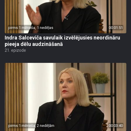
pirms 1 mēneša, 1 nedēļas
00:01:51
Indra Salceviča savulaik izvēlējusies neordināru
pieeja dēlu audzināšanā
21. epizode
pirms 1 mēneša, 2 nedēļām
00:03:40