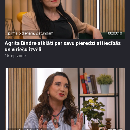
pirms 6 dienām, 2 stundām
00:03:10
Agrita Bindre atklāti par savu pieredzi attiecībās
un vīriešu izvēli
15. epizode