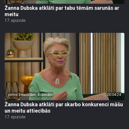
Žanna Dubska atklāti par tabu tēmām sarunās ar
meitu
17. epizode
pirms 3 nedēļām, 4 dienām
00:04:24
Žanna Dubska atklāti par skarbo konkurenci māšu
un meitu attiecībās
17. epizode