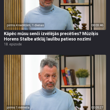
pirms 4 nedēļām, 1 dienas
00:03:46
Kāpēc mūsu senči izvēlējās precēties? Mūziķis
Horens Stalbe atklāj laulību patieso nozīmi
18. epizode
pirms 1 mēneša
00:05:27