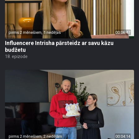
pirms 2 mēnešiem, 1 nedēļas
00:06:47
Influencere Intrisha pārsteidz ar savu kāzu
budžetu
18. epizode
pirms 2 mēnešiem, 2 nedēļām
00:04:14