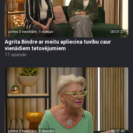
pirms 3 nedēļām, 1 dienas
00:01:27
Agrita Bindre ar meitu apliecina tuvību caur
vienādiem tetovējumiem
17. epizode
pirms 3 nedēļām, 3 dienām
00:02:40