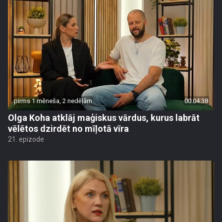
pirms 1 mēneša, 2 nedēļām
00:04:38
Olga Koha atklāj maģiskus vārdus, kurus labrāt
vēlētos dzirdēt no mīļotā vīra
21. epizode