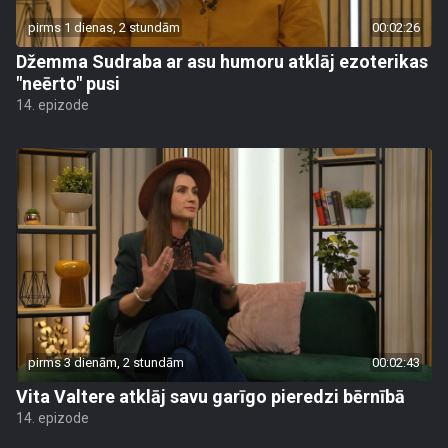
pirms 1 dienas, 2 stundām
00:02:26
Džemma Sudraba ar asu humoru atklāj ezoterikas
"neērto" pusi
14. epizode
pirms 3 dienām, 2 stundām
00:02:43
Vita Valtere atklāj savu garīgo pieredzi bērnībā
14. epizode