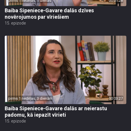
pirms 1 nedēļas, 1 dienas
00:01:28
Baiba Sipeniece-Gavare dalās dzīves
novērojumos par vīriešiem
15. epizode
pirms 1 nedēļas, 3 dienām
00:03:27
Baiba Sipeniece-Gavare dalās ar neierastu
padomu, kā iepazīt vīrieti
15. epizode