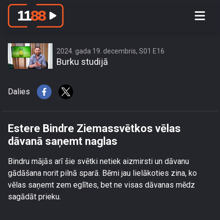
Estere Bindre Ziemassvētkos vēlas
dāvanā saņemt naglas
2024. gada 19. decembris, S01 E16
Burku studijā
Dalies
Estere Bindre Ziemassvētkos vēlas
dāvanā saņemt naglas
Bindru mājās arī šie svētki netiek aizmirsti un dāvanu
gādāšana norit pilnā sparā. Bērni jau lielākoties zina, ko
vēlas saņemt zem eglītes, bet ne visas dāvanas mēdz
sagādāt prieku.