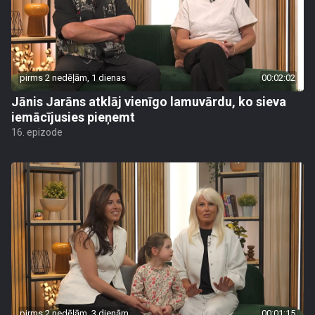
pirms 2 nedēļām, 1 dienas
00:02:02
Jānis Jarāns atklāj vienīgo lamuvārdu, ko sieva
iemācījusies pieņemt
16. epizode
pirms 2 nedēļām, 3 dienām
00:01:15