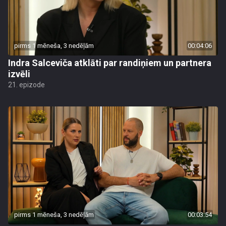
pirms 1 mēneša, 3 nedēļām
00:04:06
Indra Salceviča atklāti par randiņiem un partnera
izvēli
21. epizode
pirms 1 mēneša, 3 nedēļām
00:03:54