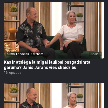
pirms 1 nedēļas, 6 dienām
00:04:12
Kas ir atslēga laimīgai laulībai pusgadsimta
garumā? Jānis Jarāns vieš skaidrību
16. epizode