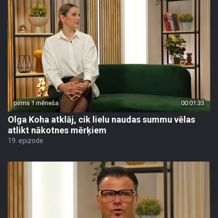
pirms 1 mēneša
00:01:33
Olga Koha atklāj, cik lielu naudas summu vēlas
atlikt nākotnes mērķiem
19. epizode