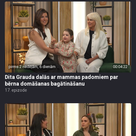
pirms 2 nedēļām, 6 dienām
00:04:22
Dita Grauda dalās ar mammas padomiem par
bērna domāšanas bagātināšanu
17. epizode