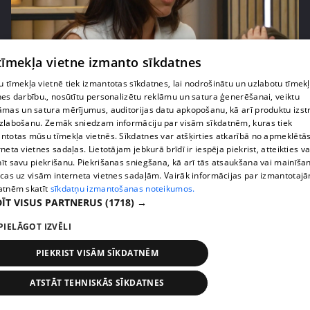
pirms 2 mēnešiem, 3 nedēļām
00:02:42
 tīmekļa vietne izmanto sīkdatnes
Zvanīt vai gaidīt zvanu? Dita Grauda par saziņas
 tīmekļa vietnē tiek izmantotas sīkdatnes, lai nodrošinātu un uzlabotu tīmek
etiķeti starp paaudzēm
nes darbību., nosūtītu personalizētu reklāmu un satura ģenerēšanai, veiktu
17. epizode
āmas un satura mērījumus, auditorijas datu apkopošanu, kā arī produktu izst
zlabošanu. Zemāk sniedzam informāciju par visām sīkdatnēm, kuras tiek
ntotas mūsu tīmekļa vietnēs. Sīkdatnes var atšķirties atkarībā no apmeklētā
rneta vietnes sadaļas. Lietotājam jebkurā brīdī ir iespēja piekrist, atteikties va
īt savu piekrišanu. Piekrišanas sniegšana, kā arī tās atsaukšana vai mainīša
ecas uz visām interneta vietnes sadaļām. Vairāk informācijas par izmantotaj
atnēm skatīt
sīkdatņu izmantošanas noteikumos.
ĪT VISUS PARTNERUS
(1718) →
PIELĀGOT IZVĒLI
PIEKRIST VISĀM SĪKDATNĒM
ATSTĀT TEHNISKĀS SĪKDATNES
pirms 2 mēnešiem, 3 nedēļām
00:03:31
Žanna Dubska atklāti par slēpto sāncensību mātes