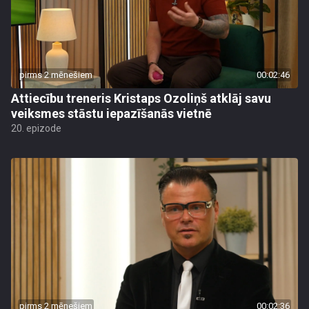
pirms 2 mēnešiem
00:02:46
Attiecību treneris Kristaps Ozoliņš atklāj savu
veiksmes stāstu iepazīšanās vietnē
20. epizode
pirms 2 mēnešiem
00:02:36