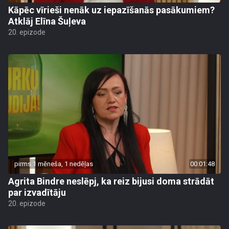
Kāpēc vīrieši nenāk uz iepazīšanās pasākumiem?
Atklāj Elīna Šuļeva
20. epizode
pirms 1 mēneša, 1 nedēļas
00:01:48
Agrita Bindre neslēpj, ka reiz bijusi doma strādāt
par izvadītāju
20. epizode