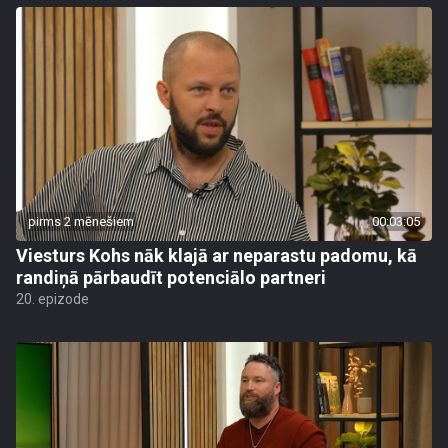
pirms 2 mēnešiem
00:03:05
Viesturs Kohs nāk klajā ar neparastu padomu, kā
randiņā pārbaudīt potenciālo partneri
20. epizode