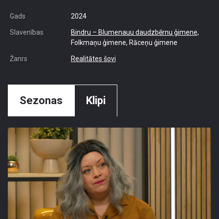
Gads
2024
Slavenības
Bindru – Blumenauu daudzbērnu ģimene,
Folkmaņu ģimene, Rāceņu ģimene
Žanrs
Realitātes šovi
Sezonas
Klipi