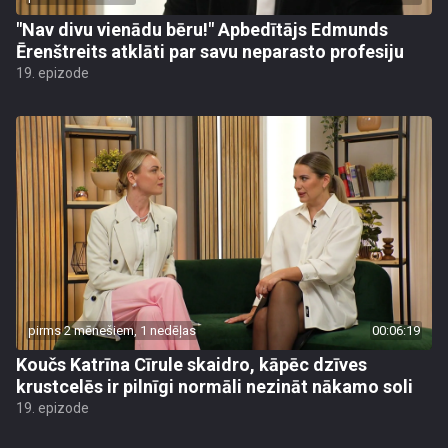
"Nav divu vienādu bēru!" Apbedītājs Edmunds
Ērenštreits atklāti par savu neparasto profesiju
19. epizode
pirms 2 mēnešiem, 1 nedēļas
00:06:19
Koučs Katrīna Cīrule skaidro, kāpēc dzīves
krustcelēs ir pilnīgi normāli nezināt nākamo soli
19. epizode