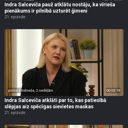
Indra Salceviča pauž atklātu nostāju, ka vīrieša
pienākums ir pilnībā uzturēt ģimeni
21. epizode
pirms 1 mēneša, 2 nedēļām
00:03:19
Indra Salceviča atklāti par to, kas patiesībā
slēpjas aiz spēcīgas sievietes maskas
21. epizode