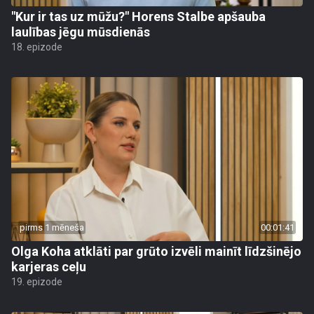
"Kur ir tas uz mūžu?" Horens Stalbe apšauba
laulības jēgu mūsdienās
18. epizode
pirms 1 mēneša
00:01:41
Olga Koha atklāti par grūto izvēli mainīt līdzšinējo
karjeras ceļu
19. epizode