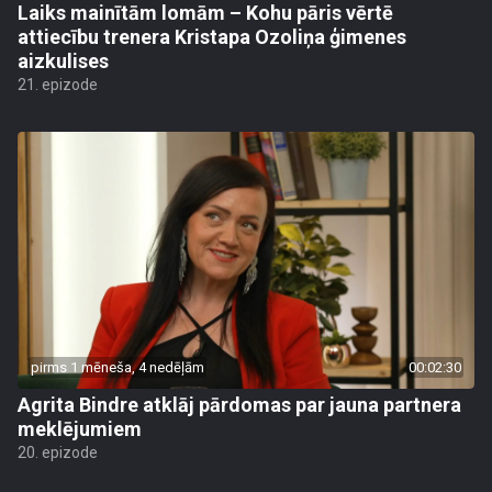
Laiks mainītām lomām – Kohu pāris vērtē
attiecību trenera Kristapa Ozoliņa ģimenes
aizkulises
21. epizode
pirms 1 mēneša, 4 nedēļām
00:02:30
Agrita Bindre atklāj pārdomas par jauna partnera
meklējumiem
20. epizode