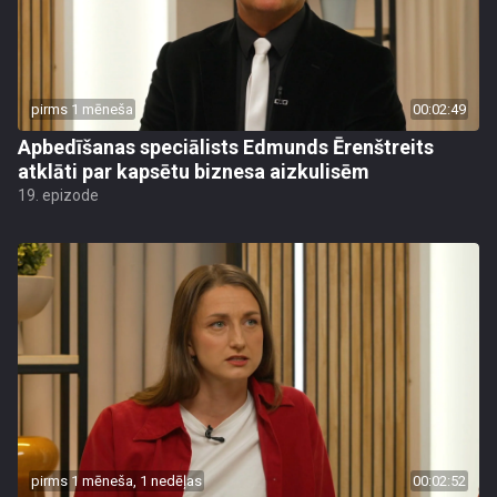
pirms 1 mēneša
00:02:49
Apbedīšanas speciālists Edmunds Ērenštreits
atklāti par kapsētu biznesa aizkulisēm
19. epizode
pirms 1 mēneša, 1 nedēļas
00:02:52