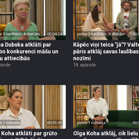
s 3 nedēļām, 4 dienām
00:04:24
pirms 3 nedēļām, 6 dienām
00:
a Dubska atklāti par
Kāpēc viņi teica "jā"? Valt
bo konkurenci māšu un
pāris atklāj savas laulības
u attiecībās
nozīmi
pizode
18. epizode
s 1 mēneša
00:01:41
pirms 1 mēneša
00:
 Koha atklāti par grūto
Olga Koha atklāj, cik lielu