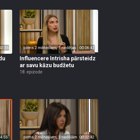
02:35
pirms 2 mēnešiem, 1 nedēļas
00:06:47
du
Influencere Intrisha pārsteidz
ar savu kāzu budžetu
18. epizode
4:55
pirms 2 mēnešiem, 3 nedēļām
00:02:42