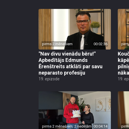
pirms 2 mēnešiem
00:02:36
pirm
"Nav divu vienādu bēru!"
Kouč
Apbedītājs Edmunds
kāpē
Ērenštreits atklāti par savu
piln
neparasto profesiju
nāka
19. epizode
19. e
pirms 2 mēnešiem, 2 nedēļām
00:04:14
pirm