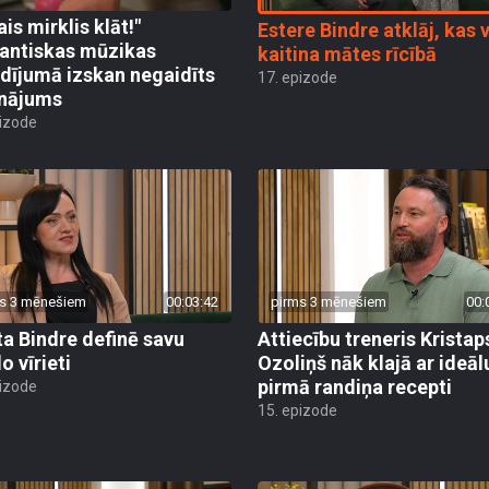
ais mirklis klāt!"
Estere Bindre atklāj, kas 
ntiskas mūzikas
kaitina mātes rīcībā
dījumā izskan negaidīts
17. epizode
inājums
pizode
s 3 mēnešiem
00:03:42
pirms 3 mēnešiem
00:
ta Bindre definē savu
Attiecību treneris Kristap
o vīrieti
Ozoliņš nāk klajā ar ideāl
pirmā randiņa recepti
pizode
15. epizode