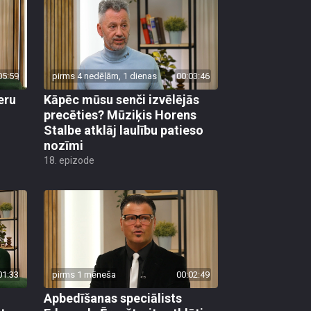
05:59
pirms 4 nedēļām, 1 dienas
00:03:46
eru
Kāpēc mūsu senči izvēlējās
precēties? Mūziķis Horens
Stalbe atklāj laulību patieso
nozīmi
18. epizode
01:33
pirms 1 mēneša
00:02:49
Apbedīšanas speciālists