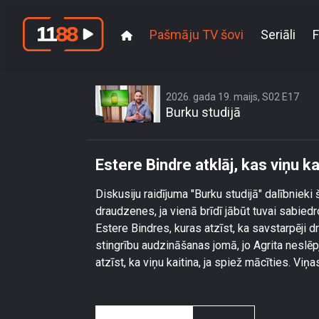
Pašmāju TV šovi
Seriāli
F
2026. gada 19. maijs, S02 E17
Burku studijā
Estere Bindre atklāj, kas viņu k
Diskusiju raidījuma "Burku studijā" dalībnieki
draudzenes, ja vienā brīdī jābūt tuvai sabiedr
Estere Bindres, kuras atzīst, ka savstarpēji 
stingrību audzināšanas jomā, jo Agrita neslēp
atzīst, ka viņu kaitina, ja spiež mācīties. Vi