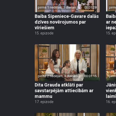
pirms 1 nedēļas, 1 dienas
00:01:28
pirm
Baiba Sipeniece-Gavare dalās
Baib
dzīves novērojumos par
ar n
vīriešiem
iepaz
15. epizode
15. e
pirms 2 nedēļām, 3 dienām
00:01:15
pirm
Dita Grauda atklāti par
Jāni
savstarpējām attiecībām ar
vien
mammu
laimī
17. epizode
16. e