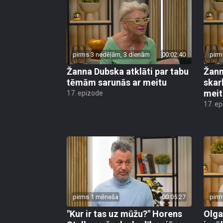
pirms 3 nedēļām, 3 dienām
00:02:40
pirm
Žanna Dubska atklāti par tabu
Žann
tēmām sarunās ar meitu
skar
meit
17. epizode
17. e
pirms 1 mēneša
00:05:27
pirm
"Kur ir tas uz mūžu?" Horens
Olga