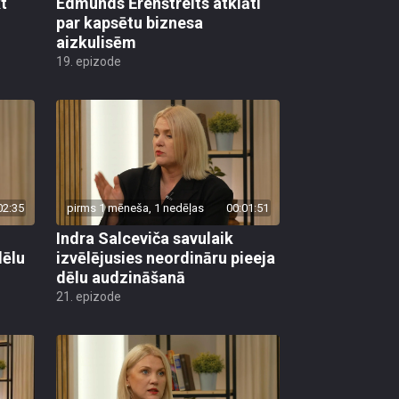
t
Edmunds Ērenštreits atklāti
par kapsētu biznesa
aizkulisēm
19. epizode
02:35
pirms 1 mēneša, 1 nedēļas
00:01:51
Indra Salceviča savulaik
dēlu
izvēlējusies neordināru pieeja
dēlu audzināšanā
21. epizode