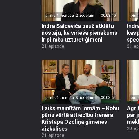
pirms 1 mēneša, 2 nedēļām
00:03:40
pirm
Indra Salceviča pauž atklātu
Indr
nostāju, ka vīrieša pienākums
kas 
ir pilnībā uzturēt ģimeni
spēc
21. epizode
21. e
pirms 1 mēneša, 3 nedēļām
00:03:54
pirm
Laiks mainītām lomām – Kohu
Agri
pāris vērtē attiecību trenera
par 
Kristapa Ozoliņa ģimenes
mek
aizkulises
20. e
21. epizode