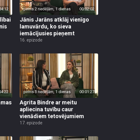
04:12
pirms 2 nedēļām, 1 dienas
00:02:02
lībai
Jānis Jarāns atklāj vienīgo
nis
lamuvārdu, ko sieva
iemācījusies pieņemt
16. epizode
04:22
pirms 3 nedēļām, 1 dienas
00:01:27
ammas
Agrita Bindre ar meitu
apliecina tuvību caur
vienādiem tetovējumiem
17. epizode