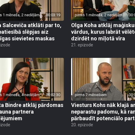
s 1 mēneša, 2 nedēļām
00:03:19
pirms 1 mēneša, 2 nedēļām
00:
a Salceviča atklāti par to,
Olga Koha atklāj maģisku
patiesībā slēpjas aiz
vārdus, kurus labrāt vēlē
īgas sievietes maskas
dzirdēt no mīļotā vīra
pizode
21. epizode
s 1 mēneša, 4 nedēļām
00:02:30
pirms 2 mēnešiem
00:
ta Bindre atklāj pārdomas
Viesturs Kohs nāk klajā a
jauna partnera
neparastu padomu, kā ra
lējumiem
pārbaudīt potenciālo part
pizode
20. epizode