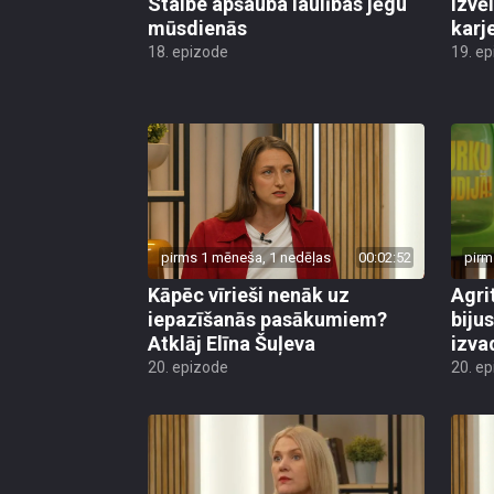
Stalbe apšauba laulības jēgu
izvēl
mūsdienās
karj
18. epizode
19. e
pirms 1 mēneša, 1 nedēļas
00:02:52
pirm
Kāpēc vīrieši nenāk uz
Agri
iepazīšanās pasākumiem?
biju
Atklāj Elīna Šuļeva
izva
20. epizode
20. e