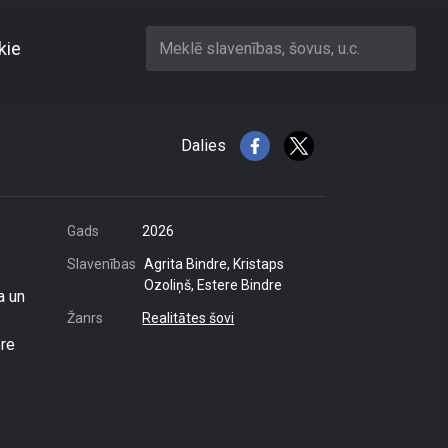
kie
Meklē slavenības, šovus, u.c.
Dalies
Gads
2026
Slavenības
Agrita Bindre, Kristaps
Ozoliņš, Estere Bindre
a un
Žanrs
Realitātes šovi
ere