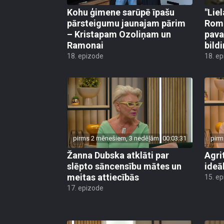
Kohu ģimene sarūpē īpašu
"Liel
pārsteigumu jaunajam pārim
Roma
– Kristapam Ozoliņam un
pava
Ramonai
bild
18. epizode
18. e
pirms 2 mēnešiem, 3 nedēļām
00:03:31
pirm
Žanna Dubska atklāti par
Agri
slēpto sāncensību mātes un
ideāl
meitas attiecībās
15. e
17. epizode