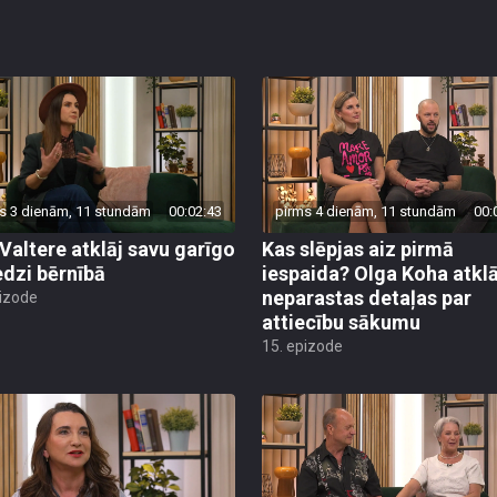
s 3 dienām, 11 stundām
00:02:43
pirms 4 dienām, 11 stundām
00:
 Valtere atklāj savu garīgo
Kas slēpjas aiz pirmā
edzi bērnībā
iespaida? Olga Koha atklā
neparastas detaļas par
pizode
attiecību sākumu
15. epizode