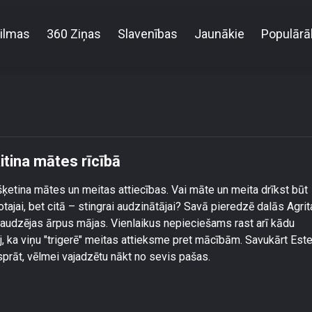
ilmas
360 Ziņas
Slavenības
Jaunākie
Populārā
Estere Bindre atklāj, kas viņu kaitina mātes rīcībā
aitina mātes rīcībā
 šķetina mātes un meitas attiecības. Vai māte un meita drīkst būt
otajai, bet citā – stingrai audzinātājai? Savā pieredzē dalās Agrit
draudzējas ārpus mājas. Vienlaikus nepieciešams rast arī kādu
j, ka viņu "trigerē" meitas attieksme pret mācībām. Savukārt Est
ņasprāt, vēlmei vajadzētu nākt no sevis pašas.