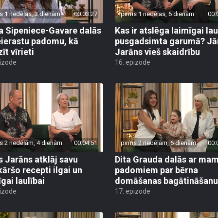
s 1 nedēļas, 3 dienām
00:03:27
pirms 1 nedēļas, 6 dienām
00:
a Sipeniece-Gavare dalās
Kas ir atslēga laimīgai lau
eierastu padomu, kā
pusgadsimta garumā? Jā
īt vīrieti
Jarāns vieš skaidrību
pizode
16. epizode
s 2 nedēļām, 4 dienām
00:04:51
pirms 2 nedēļām, 6 dienām
00:
s Jarāns atklāj savu
Dita Grauda dalās ar m
kāršo recepti ilgai un
padomiem par bērna
gai laulībai
domāšanas bagātināšanu
pizode
17. epizode