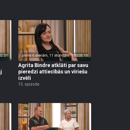
02:01
pirms 6 dienām, 11 stundām
00:03:10
Agrita Bindre atklāti par savu
j
pieredzi attiecībās un vīriešu
izvēli
15. epizode