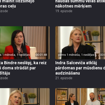
i mainīt līdzšinējo
naudas summu vēlas atlik
eras ceļu
nākotnes mērķiem
pizode
19. epizode
s 1 mēneša, 1 nedēļas
00:01:48
pirms 1 mēneša, 1 nedēļas
00:
ta Bindre neslēpj, ka reiz
Indra Salceviča atklāj
si doma strādāt par
pārdomas par mūsdienu 
dītāju
audzināšanu
pizode
21. epizode