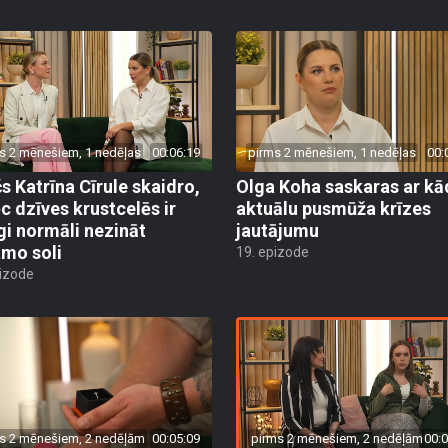
s 2 mēnešiem, 1 nedēļas
00:06:19
pirms 2 mēnešiem, 1 nedēļas
00:
s Katrīna Cīrule skaidro,
Olga Koha saskaras ar kā
c dzīves krustcelēs ir
aktuālu pusmūža krīzes
īgi normāli nezināt
jautājumu
mo soli
19. epizode
pizode
pirms 2 mēnešiem, 2 nedēļām
00:0
s 2 mēnešiem, 2 nedēļām
00:05:09