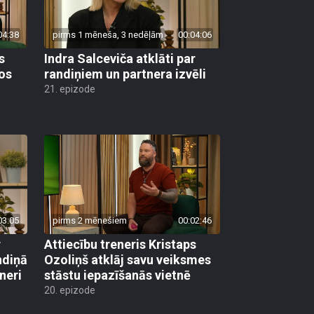
04:38
pirms 1 mēneša, 3 nedēļām
00:04:06
s
Indra Salceviča atklāti par
tos
randiņiem un partnera izvēli
21. epizode
03:05
pirms 2 mēnešiem
00:02:46
r
Attiecību treneris Kristaps
ndiņā
Ozoliņš atklāj savu veiksmes
neri
stāstu iepazīšanās vietnē
20. epizode