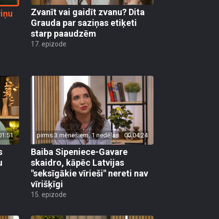
Zvanīt vai gaidīt zvanu? Dita
viņu
Grauda par saziņas etiķeti
starp paaudzēm
17. epizode
01:51
pirms 3 mēnešiem, 1 nedēļas
00:04:24
s
Baiba Sipeniece-Gavare
u
skaidro, kāpēc Latvijas
"seksīgākie vīrieši" nereti nav
vīrišķīgi
15. epizode