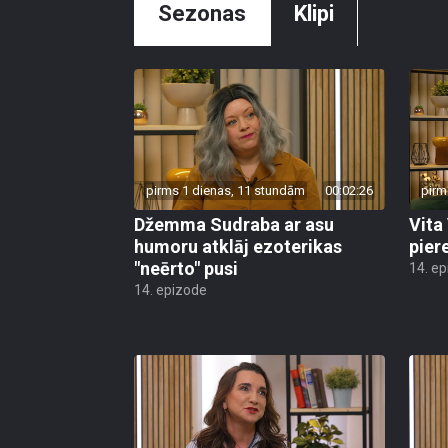
Sezonas
Klipi
pirms 1 dienas, 11 stundām
00:02:26
pirm
Džemma Sudraba ar asu
Vita
humoru atklāj ezoterikas
pier
"neērto" pusi
14. e
14. epizode