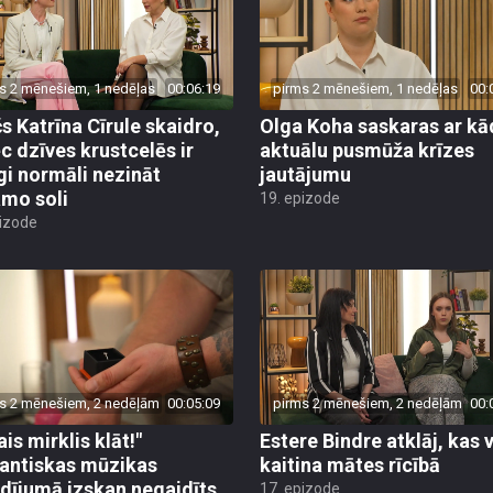
s 2 mēnešiem, 1 nedēļas
00:06:19
pirms 2 mēnešiem, 1 nedēļas
00:
s Katrīna Cīrule skaidro,
Olga Koha saskaras ar kā
c dzīves krustcelēs ir
aktuālu pusmūža krīzes
īgi normāli nezināt
jautājumu
mo soli
19. epizode
pizode
s 2 mēnešiem, 2 nedēļām
00:05:09
pirms 2 mēnešiem, 2 nedēļām
00:
ais mirklis klāt!"
Estere Bindre atklāj, kas 
ntiskas mūzikas
kaitina mātes rīcībā
dījumā izskan negaidīts
17. epizode