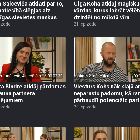
a Salceviča atklāti par to,
Olga Koha atklāj maģisku
patiesībā slēpjas aiz
vārdus, kurus labrāt vēlē
īgas sievietes maskas
dzirdēt no mīļotā vīra
pizode
21. epizode
s 1 mēneša, 4 nedēļām
00:02:30
pirms 2 mēnešiem
00:
ta Bindre atklāj pārdomas
Viesturs Kohs nāk klajā a
jauna partnera
neparastu padomu, kā ra
lējumiem
pārbaudīt potenciālo part
pizode
20. epizode