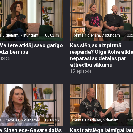
s 3 dienām, 7 stundām
00:02:43
pirms 4 dienām, 7 stundām
00:
 Valtere atklāj savu garīgo
Kas slēpjas aiz pirmā
edzi bērnībā
iespaida? Olga Koha atklā
neparastas detaļas par
pizode
attiecību sākumu
15. epizode
s 1 nedēļas, 3 dienām
00:03:27
pirms 1 nedēļas, 6 dienām
00:
a Sipeniece-Gavare dalās
Kas ir atslēga laimīgai lau