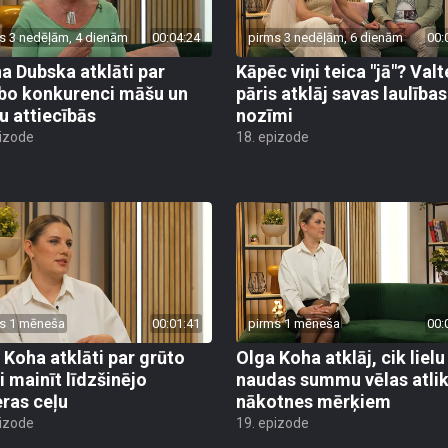
s 3 nedēļām, 4 dienām
00:04:24
pirms 3 nedēļām, 6 dienām
00:
a Dubska atklāti par
Kāpēc viņi teica "jā"? Valt
bo konkurenci māšu un
pāris atklāj savas laulības
u attiecībās
nozīmi
pizode
18. epizode
s 1 mēneša
00:01:41
pirms 1 mēneša
00:
 Koha atklāti par grūto
Olga Koha atklāj, cik lielu
i mainīt līdzšinējo
naudas summu vēlas atlik
eras ceļu
nākotnes mērķiem
pizode
19. epizode