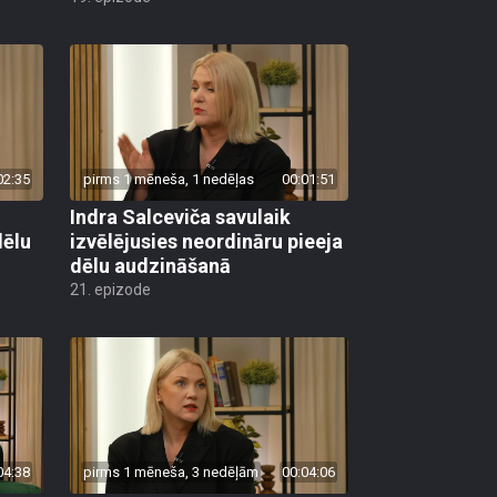
02:35
pirms 1 mēneša, 1 nedēļas
00:01:51
Indra Salceviča savulaik
dēlu
izvēlējusies neordināru pieeja
dēlu audzināšanā
21. epizode
04:38
pirms 1 mēneša, 3 nedēļām
00:04:06