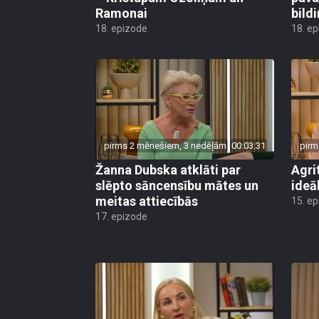
Ramonai
bild
18. epizode
18. e
pirms 2 mēnešiem, 3 nedēļām
00:03:31
pirm
Žanna Dubska atklāti par
Agri
slēpto sāncensību mātes un
ideāl
meitas attiecībās
15. e
17. epizode