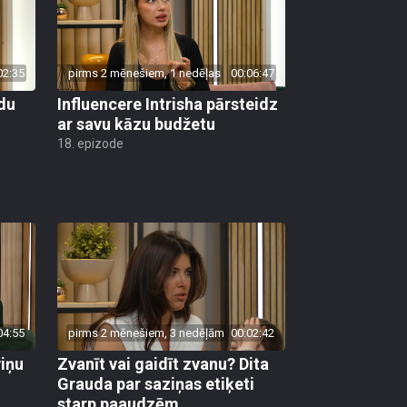
02:35
pirms 2 mēnešiem, 1 nedēļas
00:06:47
du
Influencere Intrisha pārsteidz
ar savu kāzu budžetu
18. epizode
04:55
pirms 2 mēnešiem, 3 nedēļām
00:02:42
viņu
Zvanīt vai gaidīt zvanu? Dita
Grauda par saziņas etiķeti
starp paaudzēm