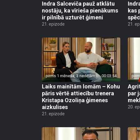
Indra Salceviča pauž atklātu
Indr
nostāju, ka vīrieša pienākums
kas 
ir pilnībā uzturēt ģimeni
spēc
21. epizode
21. e
pirms 1 mēneša, 3 nedēļām
00:03:54
pirm
Laiks mainītām lomām – Kohu
Agri
pāris vērtē attiecību trenera
par 
Kristapa Ozoliņa ģimenes
mek
aizkulises
20. e
21. epizode