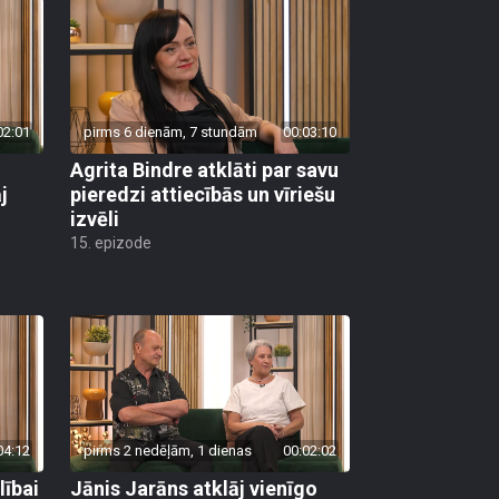
02:01
pirms 6 dienām, 7 stundām
00:03:10
Agrita Bindre atklāti par savu
j
pieredzi attiecībās un vīriešu
izvēli
15. epizode
04:12
pirms 2 nedēļām, 1 dienas
00:02:02
lībai
Jānis Jarāns atklāj vienīgo