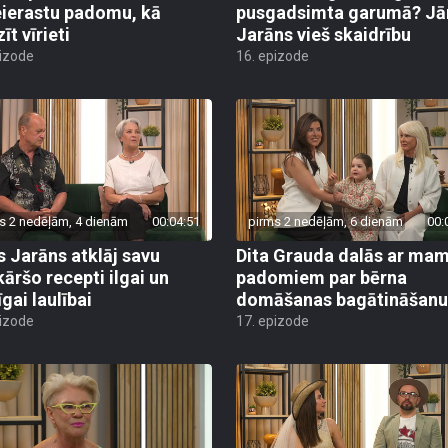
eierastu padomu, kā
pusgadsimta garumā? Jā
īt vīrieti
Jarāns vieš skaidrību
pizode
16. epizode
s 2 nedēļām, 4 dienām
00:04:51
pirms 2 nedēļām, 6 dienām
00:
s Jarāns atklāj savu
Dita Grauda dalās ar m
kāršo recepti ilgai un
padomiem par bērna
gai laulībai
domāšanas bagātināšanu
pizode
17. epizode