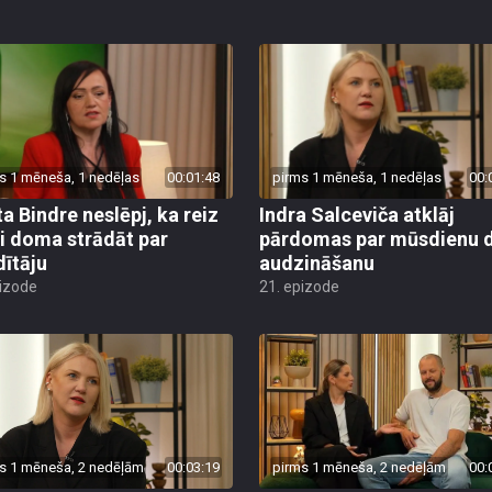
s 1 mēneša, 1 nedēļas
00:01:48
pirms 1 mēneša, 1 nedēļas
00:
ta Bindre neslēpj, ka reiz
Indra Salceviča atklāj
si doma strādāt par
pārdomas par mūsdienu 
dītāju
audzināšanu
pizode
21. epizode
s 1 mēneša, 2 nedēļām
00:03:19
pirms 1 mēneša, 2 nedēļām
00: