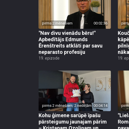
pirms 2 mēnešiem
00:02:36
pirm
"Nav divu vienādu bēru!"
Kouč
Apbedītājs Edmunds
kāpē
Ērenštreits atklāti par savu
piln
neparasto profesiju
nāka
19. epizode
19. e
pirms 2 mēnešiem, 2 nedēļām
00:04:14
pirm
Kohu ģimene sarūpē īpašu
"Liel
pārsteigumu jaunajam pārim
Roma
– Kristapam Ozoliņam un
pava