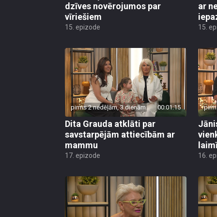
dzīves novērojumos par
ar n
vīriešiem
iepaz
15. epizode
15. e
pirms 2 nedēļām, 3 dienām
00:01:15
pirm
Dita Grauda atklāti par
Jāni
savstarpējām attiecībām ar
vien
mammu
laimī
17. epizode
16. e