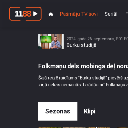
Pašmāju TV šovi
Seriāli
F
Fo
2024. gada 26. septembris, S01 E
Burku studijā
Folkmaņu dēls mobinga dēļ nonā
Šajā reizē raidījums "Burku studijā" pievērš 
ziņā nekas nemainās. Izrādās arī Folkmaņu a
Sezonas
Klipi