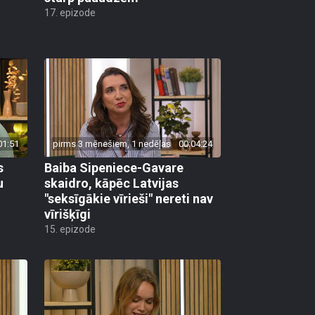
17. epizode
01:51
pirms 3 mēnešiem, 1 nedēļas
00:04:24
s
Baiba Sipeniece-Gavare
u
skaidro, kāpēc Latvijas
"seksīgākie vīrieši" nereti nav
vīrišķīgi
15. epizode