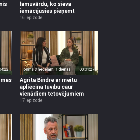
nis
lamuvārdu, ko sieva
iemācījusies pieņemt
16. epizode
04:22
pirms 3 nedēļām, 1 dienas
00:01:27
ammas
Agrita Bindre ar meitu
apliecina tuvību caur
vienādiem tetovējumiem
17. epizode