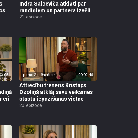
s
Indra Salceviča atklāti par
tos
randiņiem un partnera izvēli
21. epizode
03:05
pirms 2 mēnešiem
00:02:46
r
Attiecību treneris Kristaps
ndiņā
Ozoliņš atklāj savu veiksmes
neri
stāstu iepazīšanās vietnē
20. epizode