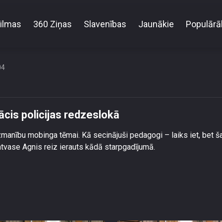
ilmas
360 Ziņas
Slavenības
Jaunākie
Populārā
lkmaņu dēls mobinga dēļ nonācis policijas redzesl
04
cis policijas redzeslokā
uzmanību mobinga tēmai. Kā secinājuši pedagogi – laiks iet, bet š
tvase Agnis reiz ierauts kādā starpgadījumā.