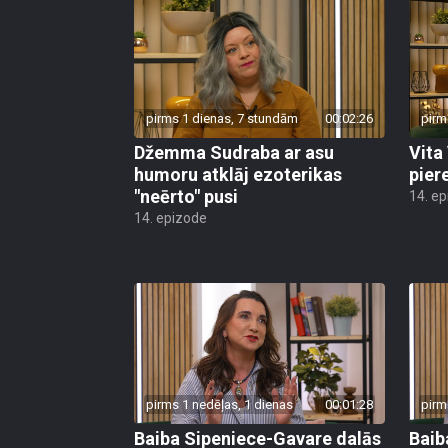
pirms 1 dienas, 7 stundām
00:02:26
pirm
Džemma Sudraba ar asu
Vita
humoru atklāj ezoterikas
pier
"neērto" pusi
14. e
14. epizode
pirms 1 nedēļas, 1 dienas
00:01:28
pirm
Baiba Sipeniece-Gavare dalās
Baib