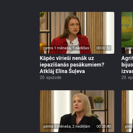
pirms 1 mēneša, 1 nedēļas
00:02:52
pirm
Kāpēc vīrieši nenāk uz
Agri
iepazīšanās pasākumiem?
biju
Atklāj Elīna Šuļeva
izva
20. epizode
20. e
pirms 1 mēneša, 2 nedēļām
00:03:40
pirm