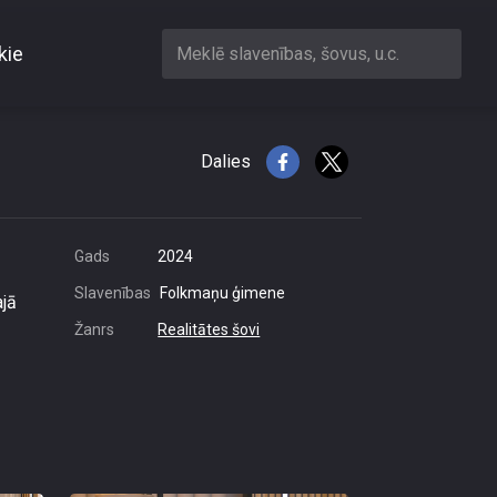
kie
Meklē slavenības, šovus, u.c.
okā
Dalies
Gads
2024
Slavenības
Folkmaņu ģimene
ajā
Žanrs
Realitātes šovi