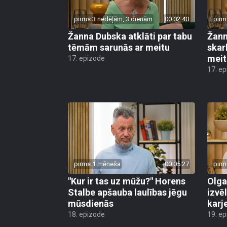
pirms 3 nedēļām, 3 dienām
00:02:40
pirm
Žanna Dubska atklāti par tabu
Žann
tēmām sarunās ar meitu
skar
meit
17. epizode
17. e
pirms 1 mēneša
00:05:27
pirm
"Kur ir tas uz mūžu?" Horens
Olga
Stalbe apšauba laulības jēgu
izvēl
mūsdienās
karj
18. epizode
19. e