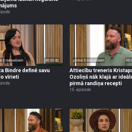
inājums
pizode
s 3 mēnešiem
00:03:42
pirms 3 mēnešiem
00:
ta Bindre definē savu
Attiecību treneris Kristap
o vīrieti
Ozoliņš nāk klajā ar ideāl
pirmā randiņa recepti
pizode
15. epizode