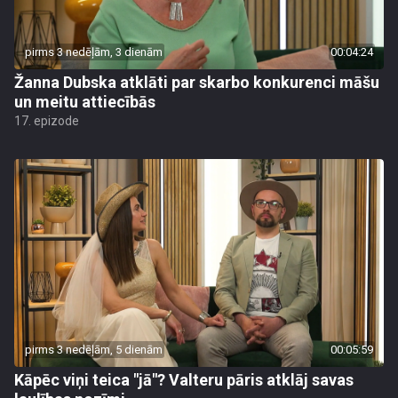
pirms 3 nedēļām, 3 dienām
00:04:24
Žanna Dubska atklāti par skarbo konkurenci māšu
un meitu attiecībās
17. epizode
pirms 3 nedēļām, 5 dienām
00:05:59
Kāpēc viņi teica "jā"? Valteru pāris atklāj savas