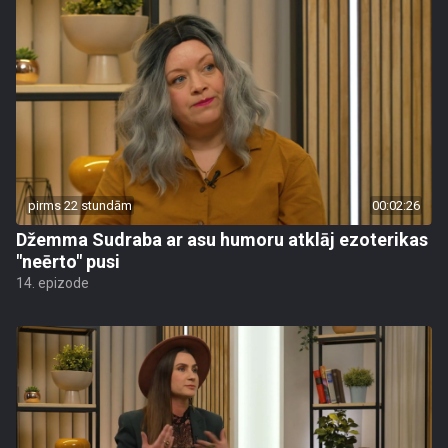
pirms 22 stundām
00:02:26
Džemma Sudraba ar asu humoru atklāj ezoterikas
"neērto" pusi
14. epizode