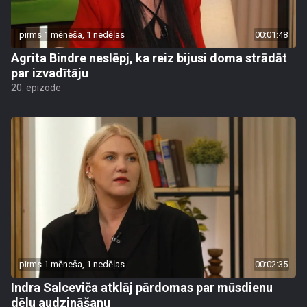
pirms 1 mēneša, 1 nedēļas
00:01:48
Agrita Bindre neslēpj, ka reiz bijusi doma strādāt
par izvadītāju
20. epizode
pirms 1 mēneša, 1 nedēļas
00:02:35
Indra Salceviča atklāj pārdomas par mūsdienu
dēlu audzināšanu