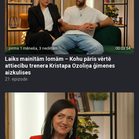
pirms 1 mēneša, 3 nedēļām
00:03:54
Laiks mainītām lomām – Kohu pāris vērtē
attiecību trenera Kristapa Ozoliņa ģimenes
aizkulises
21. epizode