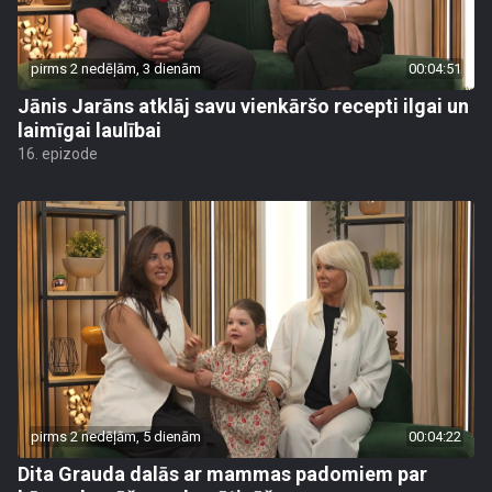
pirms 2 nedēļām, 3 dienām
00:04:51
Jānis Jarāns atklāj savu vienkāršo recepti ilgai un
laimīgai laulībai
16. epizode
pirms 2 nedēļām, 5 dienām
00:04:22
Dita Grauda dalās ar mammas padomiem par