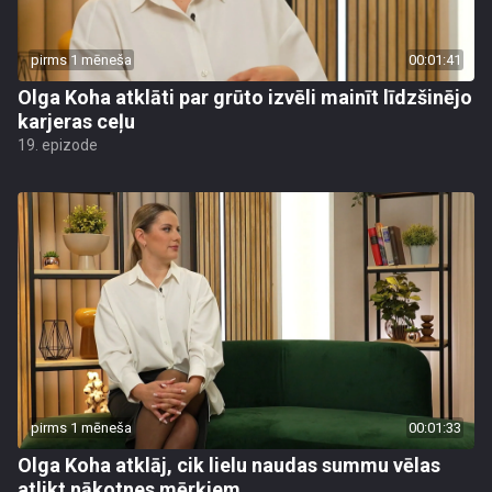
pirms 1 mēneša
00:01:41
Olga Koha atklāti par grūto izvēli mainīt līdzšinējo
karjeras ceļu
19. epizode
pirms 1 mēneša
00:01:33
Olga Koha atklāj, cik lielu naudas summu vēlas
atlikt nākotnes mērķiem