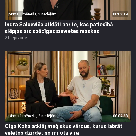
pirms 1 mēneša, 2 nedēļām
00:03:19
Indra Salceviča atklāti par to, kas patiesībā
slēpjas aiz spēcīgas sievietes maskas
21. epizode
pirms 1 mēneša, 2 nedēļām
00:04:38
Olga Koha atklāj maģiskus vārdus, kurus labrāt
vēlētos dzirdēt no mīļotā vīra