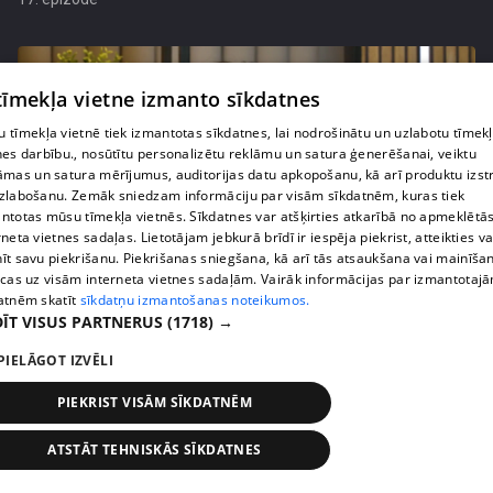
 tīmekļa vietne izmanto sīkdatnes
 tīmekļa vietnē tiek izmantotas sīkdatnes, lai nodrošinātu un uzlabotu tīmek
nes darbību., nosūtītu personalizētu reklāmu un satura ģenerēšanai, veiktu
āmas un satura mērījumus, auditorijas datu apkopošanu, kā arī produktu izst
zlabošanu. Zemāk sniedzam informāciju par visām sīkdatnēm, kuras tiek
ntotas mūsu tīmekļa vietnēs. Sīkdatnes var atšķirties atkarībā no apmeklētā
rneta vietnes sadaļas. Lietotājam jebkurā brīdī ir iespēja piekrist, atteikties va
īt savu piekrišanu. Piekrišanas sniegšana, kā arī tās atsaukšana vai mainīša
ecas uz visām interneta vietnes sadaļām. Vairāk informācijas par izmantotaj
pirms 2 mēnešiem, 3 nedēļām
00:02:42
atnēm skatīt
sīkdatņu izmantošanas noteikumos.
Zvanīt vai gaidīt zvanu? Dita Grauda par saziņas
ĪT VISUS PARTNERUS
(1718) →
etiķeti starp paaudzēm
PIELĀGOT IZVĒLI
17. epizode
PIEKRIST VISĀM SĪKDATNĒM
ATSTĀT TEHNISKĀS SĪKDATNES