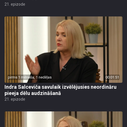
21. epizode
pirms 1 mēneša, 1 nedēļas
00:01:51
Indra Salceviča savulaik izvēlējusies neordināru
pieeja dēlu audzināšanā
21. epizode