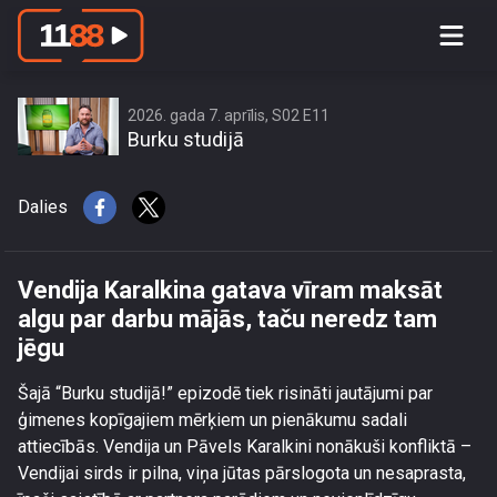
Vendija Karalkina gatava vīram
maksāt algu par darbu mājās, taču
neredz tam jēgu
2026. gada 7. aprīlis, S02 E11
Burku studijā
Dalies
Vendija Karalkina gatava vīram maksāt
algu par darbu mājās, taču neredz tam
jēgu
Šajā “Burku studijā!” epizodē tiek risināti jautājumi par
ģimenes kopīgajiem mērķiem un pienākumu sadali
attiecībās. Vendija un Pāvels Karalkini nonākuši konfliktā –
Vendijai sirds ir pilna, viņa jūtas pārslogota un nesaprasta,