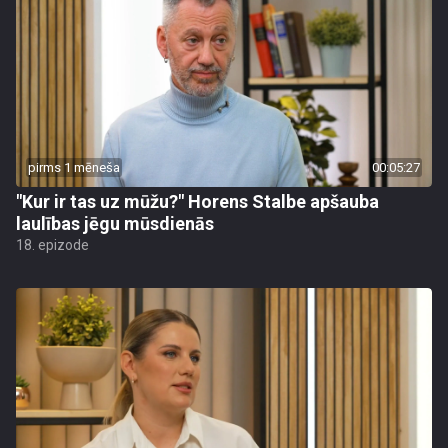
pirms 1 mēneša
00:05:27
"Kur ir tas uz mūžu?" Horens Stalbe apšauba
laulības jēgu mūsdienās
18. epizode