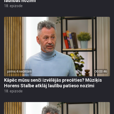
laulības nozīmi
18. epizode
pirms 4 nedēļām
00:03:46
Kāpēc mūsu senči izvēlējās precēties? Mūziķis
Horens Stalbe atklāj laulību patieso nozīmi
18. epizode