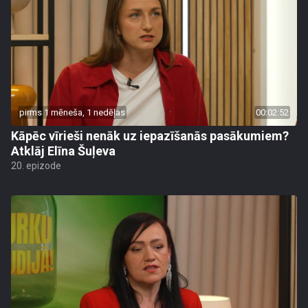
pirms 1 mēneša, 1 nedēļas
00:02:52
Kāpēc vīrieši nenāk uz iepazīšanās pasākumiem?
Atklāj Elīna Šuļeva
20. epizode