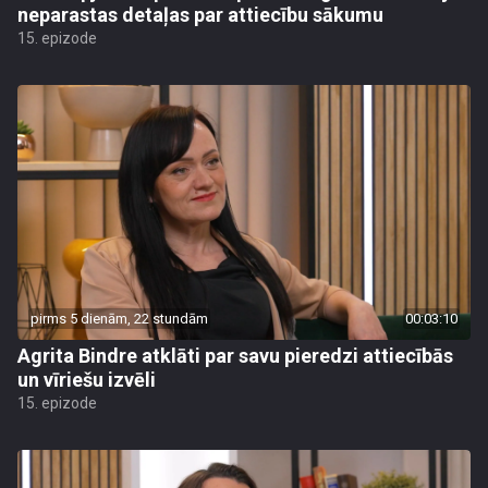
neparastas detaļas par attiecību sākumu
15. epizode
pirms 5 dienām, 22 stundām
00:03:10
Agrita Bindre atklāti par savu pieredzi attiecībās
un vīriešu izvēli
15. epizode