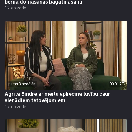
bērna domāšanas bagātināšanu
17. epizode
pirms 3 nedēļām
00:01:27
Agrita Bindre ar meitu apliecina tuvību caur
vienādiem tetovējumiem
17. epizode