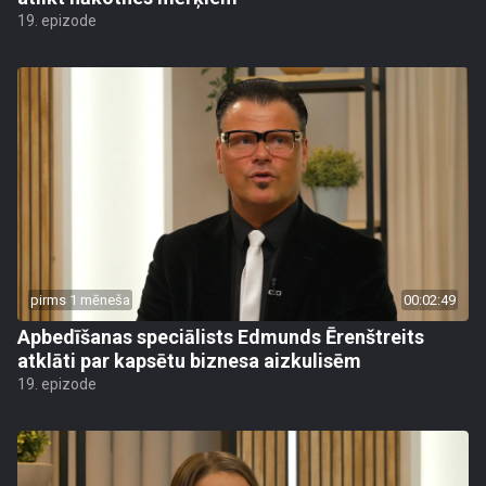
19. epizode
pirms 1 mēneša
00:02:49
Apbedīšanas speciālists Edmunds Ērenštreits
atklāti par kapsētu biznesa aizkulisēm
19. epizode