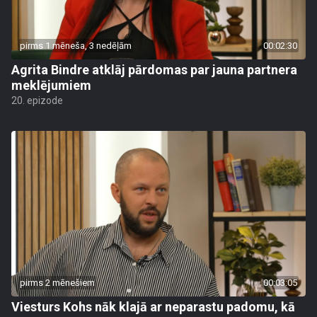
pirms 1 mēneša, 3 nedēļām
00:02:30
Agrita Bindre atklāj pārdomas par jauna partnera
meklējumiem
20. epizode
pirms 2 mēnešiem
00:03:05
Viesturs Kohs nāk klajā ar neparastu padomu, kā