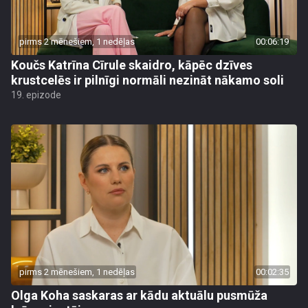
pirms 2 mēnešiem, 1 nedēļas
00:06:19
Koučs Katrīna Cīrule skaidro, kāpēc dzīves
krustcelēs ir pilnīgi normāli nezināt nākamo soli
19. epizode
pirms 2 mēnešiem, 1 nedēļas
00:02:35
Olga Koha saskaras ar kādu aktuālu pusmūža