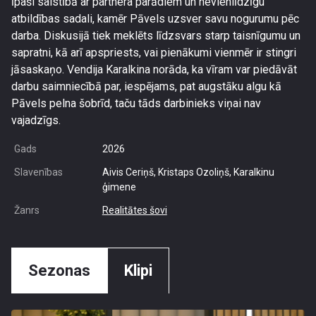
īpaši saistībā ar partnera parādiem un nevienlīdzīgu
atbildības sadali, kamēr Pāvels uzsver savu nogurumu pēc
darba. Diskusijā tiek meklēts līdzsvars starp taisnīgumu un
sapratni, kā arī apspriests, vai pienākumi vienmēr ir stingri
jāsaskaņo. Vendija Karalkina norāda, ka vīram var piedāvāt
darbu saimniecībā par, iespējams, pat augstāku algu kā
Pāvels pelna šobrīd, taču tāds darbinieks viņai nav
vajadzīgs.
Gads
2026
Slavenības
Aivis Ceriņš, Kristaps Ozoliņš, Karalkinu
ģimene
Žanrs
Realitātes šovi
Sezonas
Klipi