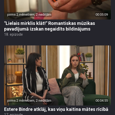
pirms 2 mēnešiem, 2 nedēļām
00:05:09
"Lielais mirklis klāt!" Romantiskas mūzikas
pavadījumā izskan negaidīts bildinājums
18. epizode
pirms 2 mēnešiem, 2 nedēļām
00:04:55
Estere Bindre atklāj, kas viņu kaitina mātes rīcībā
17. epizode