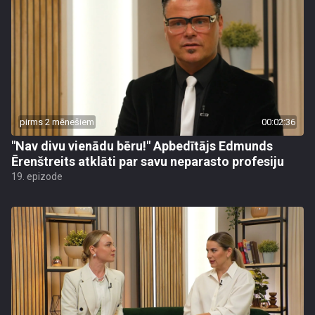
pirms 2 mēnešiem
00:02:36
"Nav divu vienādu bēru!" Apbedītājs Edmunds
Ērenštreits atklāti par savu neparasto profesiju
19. epizode