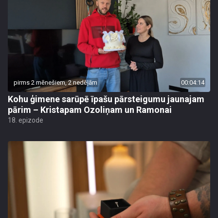
pirms 2 mēnešiem, 2 nedēļām
00:04:14
Kohu ģimene sarūpē īpašu pārsteigumu jaunajam
pārim – Kristapam Ozoliņam un Ramonai
18. epizode