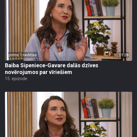
pirms 1 nedēļas
00:01:28
Baiba Sipeniece-Gavare dalās dzīves
novērojumos par vīriešiem
15. epizode