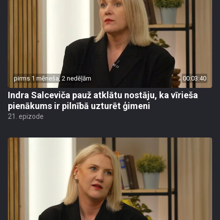
pirms 1 mēneša, 2 nedēļām
00:03:40
Indra Salceviča pauž atklātu nostāju, ka vīrieša
pienākums ir pilnībā uzturēt ģimeni
21. epizode