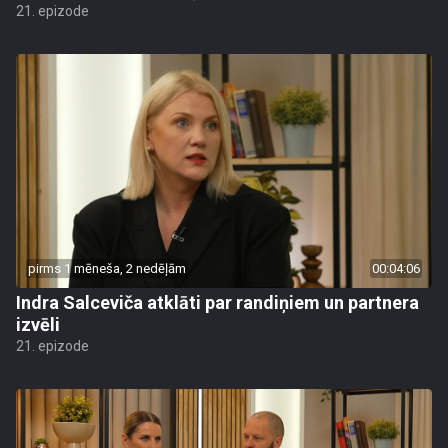
21. epizode
pirms 1 mēneša, 2 nedēļām
00:04:06
Indra Salceviča atklāti par randiņiem un partnera
izvēli
21. epizode