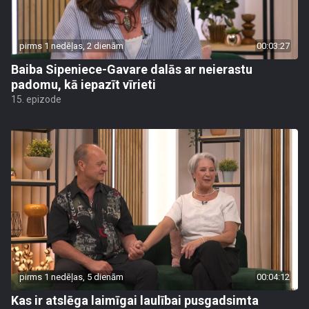
pirms 1 nedēļas, 2 dienām
00:03:27
Baiba Sipeniece-Gavare dalās ar neierastu
padomu, kā iepazīt vīrieti
15. epizode
pirms 1 nedēļas, 5 dienām
00:04:12
Kas ir atslēga laimīgai laulībai pusgadsimta