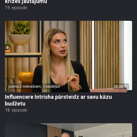
krīzes jautājumu
19. epizode
pirms 2 mēnešiem, 1 nedēļas
00:06:47
Influencere Intrisha pārsteidz ar savu kāzu
budžetu
18. epizode