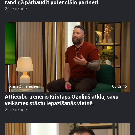
randiņā pārbaudīt potenciālo partneri
20. epizode
pirms 2 mēnešiem
00:02:46
Attiecību treneris Kristaps Ozoliņš atklāj savu
veiksmes stāstu iepazīšanās vietnē
20. epizode