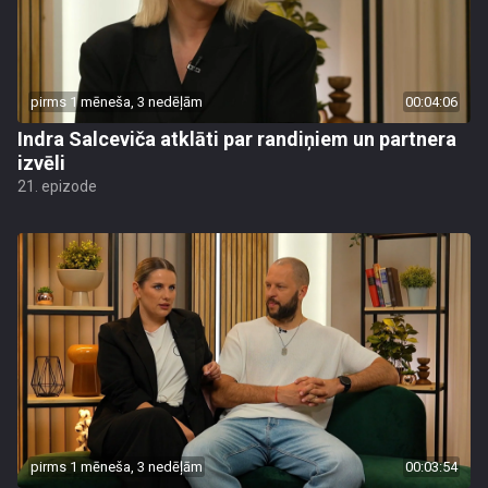
pirms 1 mēneša, 3 nedēļām
00:04:06
Indra Salceviča atklāti par randiņiem un partnera
izvēli
21. epizode
pirms 1 mēneša, 3 nedēļām
00:03:54