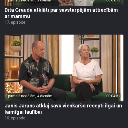
pirms 2 nedēļām, 3 dienām
00:01:15
Dita Grauda atklāti par savstarpējām attiecībām
ar mammu
17. epizode
pirms 2 nedēļām, 4 dienām
00:04:51
Jānis Jarāns atklāj savu vienkāršo recepti ilgai un
laimīgai laulībai
16. epizode