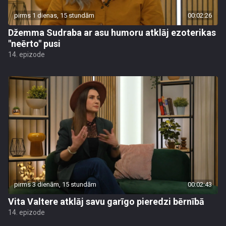
pirms 1 dienas, 15 stundām
00:02:26
Džemma Sudraba ar asu humoru atklāj ezoterikas
"neērto" pusi
14. epizode
pirms 3 dienām, 15 stundām
00:02:43
Vita Valtere atklāj savu garīgo pieredzi bērnībā
14. epizode