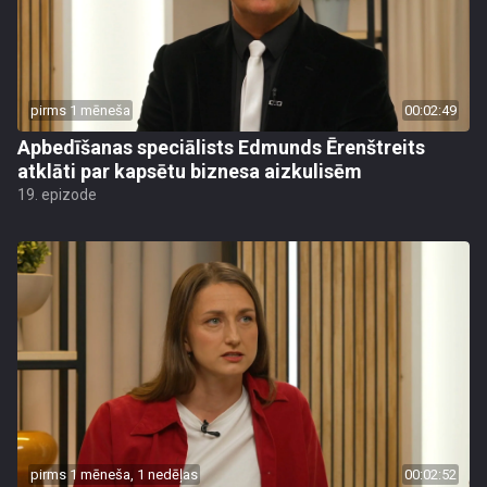
pirms 1 mēneša
00:02:49
Apbedīšanas speciālists Edmunds Ērenštreits
atklāti par kapsētu biznesa aizkulisēm
19. epizode
pirms 1 mēneša, 1 nedēļas
00:02:52