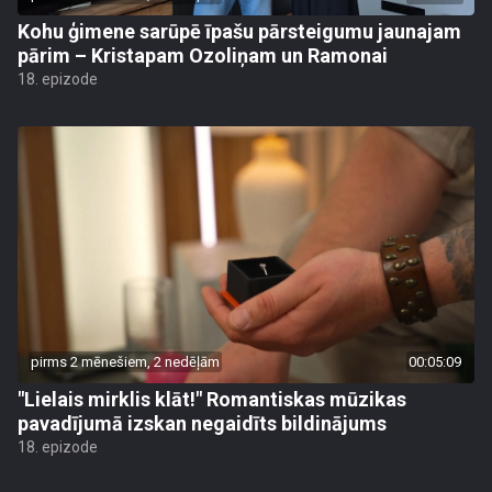
Kohu ģimene sarūpē īpašu pārsteigumu jaunajam
pārim – Kristapam Ozoliņam un Ramonai
18. epizode
pirms 2 mēnešiem, 2 nedēļām
00:05:09
"Lielais mirklis klāt!" Romantiskas mūzikas
pavadījumā izskan negaidīts bildinājums
18. epizode