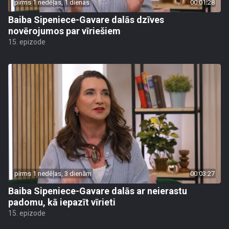
pirms 1 nedēļas, 1 dienas
00:01:28
Baiba Sipeniece-Gavare dalās dzīves
novērojumos par vīriešiem
15. epizode
pirms 1 nedēļas, 3 dienām
00:03:27
Baiba Sipeniece-Gavare dalās ar neierastu
padomu, kā iepazīt vīrieti
15. epizode