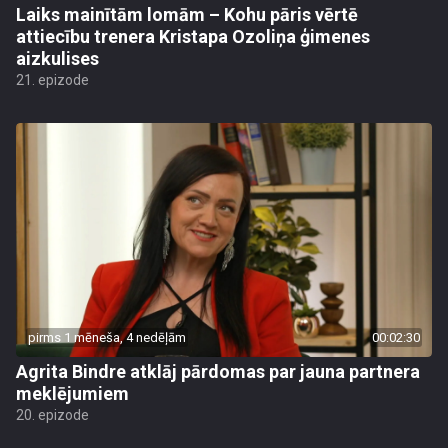
Laiks mainītām lomām – Kohu pāris vērtē
attiecību trenera Kristapa Ozoliņa ģimenes
aizkulises
21. epizode
pirms 1 mēneša, 4 nedēļām
00:02:30
Agrita Bindre atklāj pārdomas par jauna partnera
meklējumiem
20. epizode