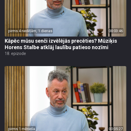
pirms 4 nedēļām, 1 dienas
00:03:46
Kāpēc mūsu senči izvēlējās precēties? Mūziķis
Horens Stalbe atklāj laulību patieso nozīmi
18. epizode
pirms 1 mēneša
00:05:27