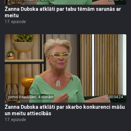
Žanna Dubska atklāti par tabu tēmām sarunās ar
meitu
17. epizode
pirms 3 nedēļām, 4 dienām
00:04:24
Žanna Dubska atklāti par skarbo konkurenci māšu
un meitu attiecībās
17. epizode