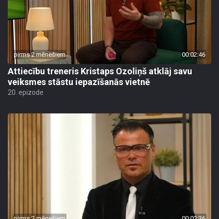
pirms 2 mēnešiem
00:02:46
Attiecību treneris Kristaps Ozoliņš atklāj savu
veiksmes stāstu iepazīšanās vietnē
20. epizode
pirms 2 mēnešiem
00:02:36