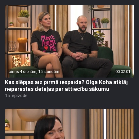
pirms 4 dienām, 15 stundām
00:02:01
Kas slēpjas aiz pirmā iespaida? Olga Koha atklāj
neparastas detaļas par attiecību sākumu
15. epizode