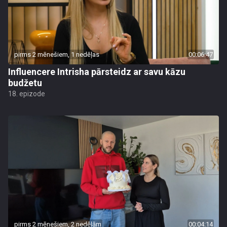
pirms 2 mēnešiem, 1 nedēļas
00:06:47
Influencere Intrisha pārsteidz ar savu kāzu
budžetu
18. epizode
pirms 2 mēnešiem, 2 nedēļām
00:04:14