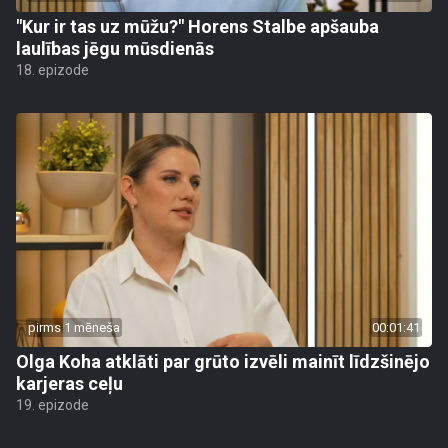
"Kur ir tas uz mūžu?" Horens Stalbe apšauba
laulības jēgu mūsdienās
18. epizode
pirms 1 mēneša
00:01:41
Olga Koha atklāti par grūto izvēli mainīt līdzšinējo
karjeras ceļu
19. epizode