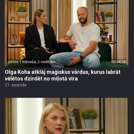
pirms 1 mēneša, 2 nedēļām
00:04:38
Olga Koha atklāj maģiskus vārdus, kurus labrāt
vēlētos dzirdēt no mīļotā vīra
21. epizode