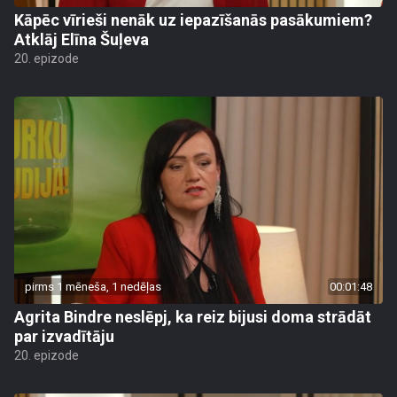
Kāpēc vīrieši nenāk uz iepazīšanās pasākumiem?
Atklāj Elīna Šuļeva
20. epizode
pirms 1 mēneša, 1 nedēļas
00:01:48
Agrita Bindre neslēpj, ka reiz bijusi doma strādāt
par izvadītāju
20. epizode