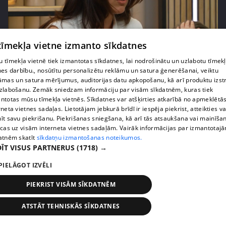
pirms 2 mēnešiem, 3 nedēļām
00:02:42
 tīmekļa vietne izmanto sīkdatnes
Zvanīt vai gaidīt zvanu? Dita Grauda par saziņas
 tīmekļa vietnē tiek izmantotas sīkdatnes, lai nodrošinātu un uzlabotu tīmek
etiķeti starp paaudzēm
nes darbību., nosūtītu personalizētu reklāmu un satura ģenerēšanai, veiktu
āmas un satura mērījumus, auditorijas datu apkopošanu, kā arī produktu izst
17. epizode
zlabošanu. Zemāk sniedzam informāciju par visām sīkdatnēm, kuras tiek
ntotas mūsu tīmekļa vietnēs. Sīkdatnes var atšķirties atkarībā no apmeklētā
rneta vietnes sadaļas. Lietotājam jebkurā brīdī ir iespēja piekrist, atteikties va
īt savu piekrišanu. Piekrišanas sniegšana, kā arī tās atsaukšana vai mainīša
ecas uz visām interneta vietnes sadaļām. Vairāk informācijas par izmantotaj
atnēm skatīt
sīkdatņu izmantošanas noteikumos.
ĪT VISUS PARTNERUS
(1718) →
PIELĀGOT IZVĒLI
PIEKRIST VISĀM SĪKDATNĒM
ATSTĀT TEHNISKĀS SĪKDATNES
pirms 2 mēnešiem, 3 nedēļām
00:03:31