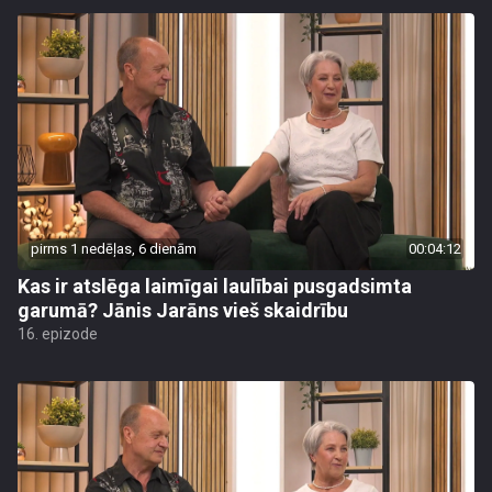
pirms 1 nedēļas, 6 dienām
00:04:12
Kas ir atslēga laimīgai laulībai pusgadsimta
garumā? Jānis Jarāns vieš skaidrību
16. epizode