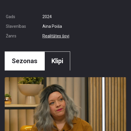
Gads
2024
Slavenības
Aina Poiša
Žanrs
Realitātes šovi
Sezonas
Klipi