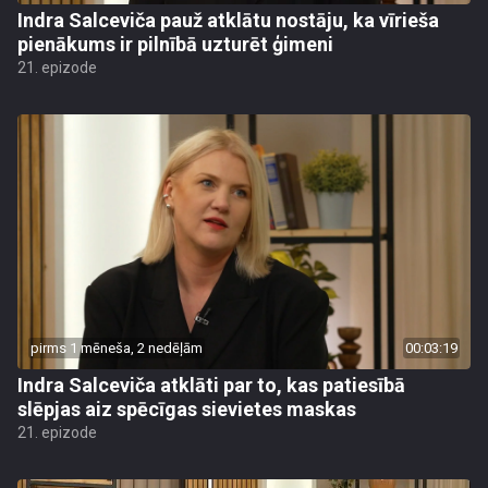
Indra Salceviča pauž atklātu nostāju, ka vīrieša
pienākums ir pilnībā uzturēt ģimeni
21. epizode
pirms 1 mēneša, 2 nedēļām
00:03:19
Indra Salceviča atklāti par to, kas patiesībā
slēpjas aiz spēcīgas sievietes maskas
21. epizode