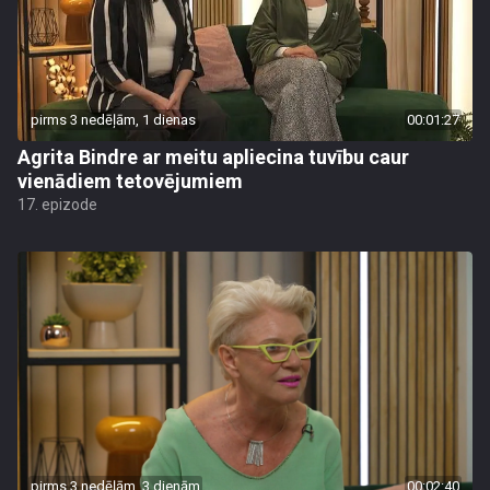
pirms 3 nedēļām, 1 dienas
00:01:27
Agrita Bindre ar meitu apliecina tuvību caur
vienādiem tetovējumiem
17. epizode
pirms 3 nedēļām, 3 dienām
00:02:40