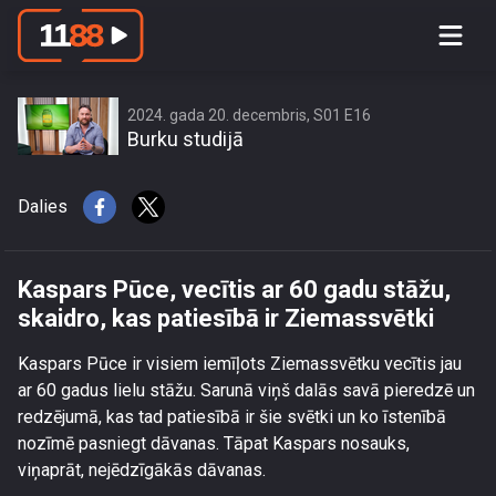
Kaspars Pūce, vecītis ar 60 gadu
stāžu, skaidro, kas patiesībā ir
Ziemassvētki
2024. gada 20. decembris, S01 E16
Burku studijā
Dalies
Kaspars Pūce, vecītis ar 60 gadu stāžu,
skaidro, kas patiesībā ir Ziemassvētki
Kaspars Pūce ir visiem iemīļots Ziemassvētku vecītis jau
ar 60 gadus lielu stāžu. Sarunā viņš dalās savā pieredzē un
redzējumā, kas tad patiesībā ir šie svētki un ko īstenībā
nozīmē pasniegt dāvanas. Tāpat Kaspars nosauks,
viņaprāt, nejēdzīgākās dāvanas.