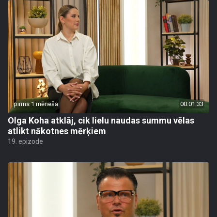
pirms 1 mēneša
00:01:33
Olga Koha atklāj, cik lielu naudas summu vēlas
atlikt nākotnes mērķiem
19. epizode