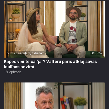
pirms 3 nedēļām, 6 dienām
00:05:59
Kāpēc viņi teica "jā"? Valteru pāris atklāj savas
laulības nozīmi
18. epizode