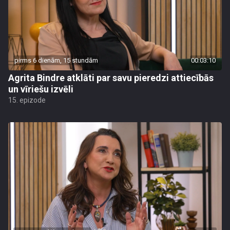
pirms 6 dienām, 15 stundām
00:03:10
Agrita Bindre atklāti par savu pieredzi attiecībās
un vīriešu izvēli
15. epizode