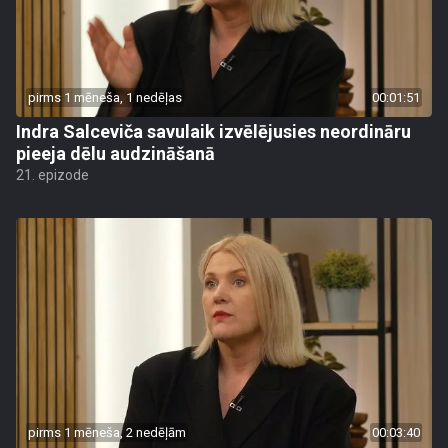
pirms 1 mēneša, 1 nedēļas
00:01:51
Indra Salceviča savulaik izvēlējusies neordināru
pieeja dēlu audzināšanā
21. epizode
pirms 1 mēneša, 2 nedēļām
00:03:40