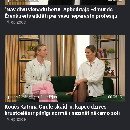
"Nav divu vienādu bēru!" Apbedītājs Edmunds
Ērenštreits atklāti par savu neparasto profesiju
19. epizode
pirms 2 mēnešiem, 1 nedēļas
00:06:19
Koučs Katrīna Cīrule skaidro, kāpēc dzīves
krustcelēs ir pilnīgi normāli nezināt nākamo soli
19. epizode