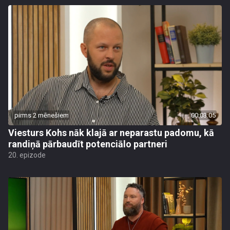
pirms 2 mēnešiem
00:03:05
Viesturs Kohs nāk klajā ar neparastu padomu, kā
randiņā pārbaudīt potenciālo partneri
20. epizode