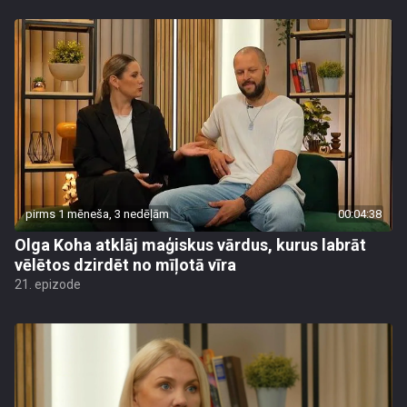
pirms 1 mēneša, 3 nedēļām
00:04:38
Olga Koha atklāj maģiskus vārdus, kurus labrāt
vēlētos dzirdēt no mīļotā vīra
21. epizode