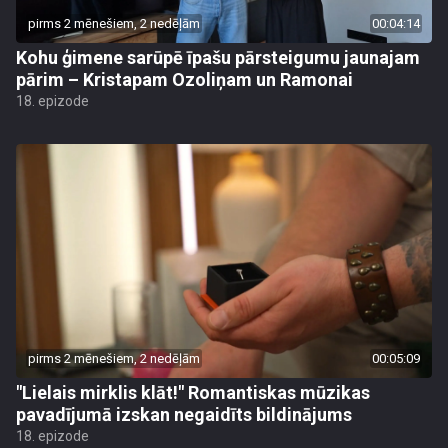
pirms 2 mēnešiem, 2 nedēļām
00:04:14
Kohu ģimene sarūpē īpašu pārsteigumu jaunajam
pārim – Kristapam Ozoliņam un Ramonai
18. epizode
pirms 2 mēnešiem, 2 nedēļām
00:05:09
"Lielais mirklis klāt!" Romantiskas mūzikas
pavadījumā izskan negaidīts bildinājums
18. epizode