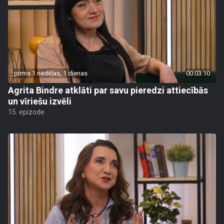
pirms 1 nedēļas, 1 dienas
00:03:10
Agrita Bindre atklāti par savu pieredzi attiecībās
un vīriešu izvēli
15. epizode