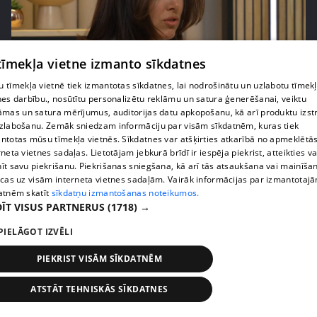
 tīmekļa vietne izmanto sīkdatnes
pirms 2 mēnešiem, 3 nedēļām
00:02:42
 tīmekļa vietnē tiek izmantotas sīkdatnes, lai nodrošinātu un uzlabotu tīmek
nes darbību., nosūtītu personalizētu reklāmu un satura ģenerēšanai, veiktu
Zvanīt vai gaidīt zvanu? Dita Grauda par saziņas
āmas un satura mērījumus, auditorijas datu apkopošanu, kā arī produktu izst
etiķeti starp paaudzēm
zlabošanu. Zemāk sniedzam informāciju par visām sīkdatnēm, kuras tiek
17. epizode
ntotas mūsu tīmekļa vietnēs. Sīkdatnes var atšķirties atkarībā no apmeklētā
rneta vietnes sadaļas. Lietotājam jebkurā brīdī ir iespēja piekrist, atteikties va
īt savu piekrišanu. Piekrišanas sniegšana, kā arī tās atsaukšana vai mainīša
ecas uz visām interneta vietnes sadaļām. Vairāk informācijas par izmantotaj
atnēm skatīt
sīkdatņu izmantošanas noteikumos.
ĪT VISUS PARTNERUS
(1718) →
PIELĀGOT IZVĒLI
PIEKRIST VISĀM SĪKDATNĒM
ATSTĀT TEHNISKĀS SĪKDATNES
pirms 2 mēnešiem, 3 nedēļām
00:03:31