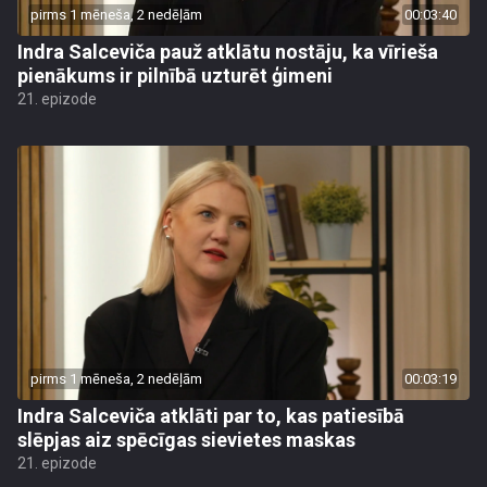
pirms 1 mēneša, 2 nedēļām
00:03:40
Indra Salceviča pauž atklātu nostāju, ka vīrieša
pienākums ir pilnībā uzturēt ģimeni
21. epizode
pirms 1 mēneša, 2 nedēļām
00:03:19
Indra Salceviča atklāti par to, kas patiesībā
slēpjas aiz spēcīgas sievietes maskas
21. epizode