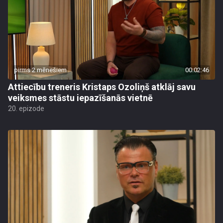
pirms 2 mēnešiem
00:02:46
Attiecību treneris Kristaps Ozoliņš atklāj savu
veiksmes stāstu iepazīšanās vietnē
20. epizode