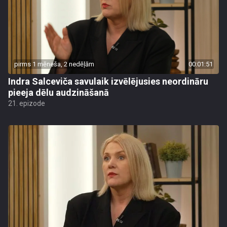
pirms 1 mēneša, 2 nedēļām
00:01:51
Indra Salceviča savulaik izvēlējusies neordināru
pieeja dēlu audzināšanā
21. epizode