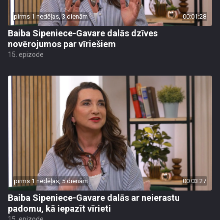
pirms 1 nedēļas, 3 dienām
00:01:28
Baiba Sipeniece-Gavare dalās dzīves
novērojumos par vīriešiem
15. epizode
pirms 1 nedēļas, 5 dienām
00:03:27
Baiba Sipeniece-Gavare dalās ar neierastu
padomu, kā iepazīt vīrieti
15. epizode