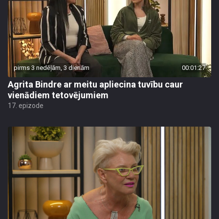
pirms 3 nedēļām, 3 dienām
00:01:27
Agrita Bindre ar meitu apliecina tuvību caur
vienādiem tetovējumiem
17. epizode