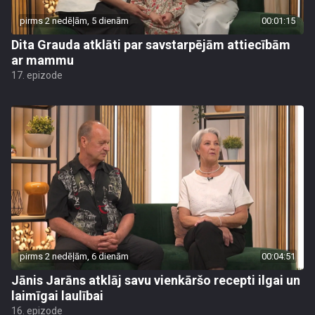
pirms 2 nedēļām, 5 dienām
00:01:15
Dita Grauda atklāti par savstarpējām attiecībām
ar mammu
17. epizode
pirms 2 nedēļām, 6 dienām
00:04:51
Jānis Jarāns atklāj savu vienkāršo recepti ilgai un
laimīgai laulībai
16. epizode