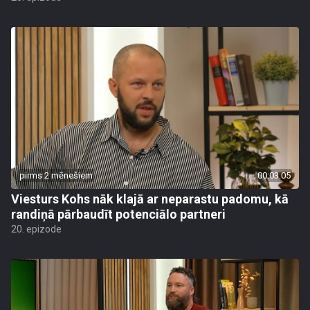
pirms 2 mēnešiem
00:03:05
Viesturs Kohs nāk klajā ar neparastu padomu, kā
randiņā pārbaudīt potenciālo partneri
20. epizode