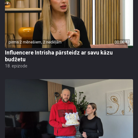
pirms 2 mēnešiem, 2 nedēļām
00:06:47
Influencere Intrisha pārsteidz ar savu kāzu
budžetu
18. epizode