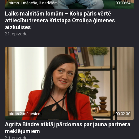
pirms 1 mēneša, 3 nedēļām
00:03:54
Laiks mainītām lomām – Kohu pāris vērtē
attiecību trenera Kristapa Ozoliņa ģimenes
aizkulises
21. epizode
pirms 2 mēnešiem
00:02:30
Agrita Bindre atklāj pārdomas par jauna partnera
meklējumiem
20. epizode