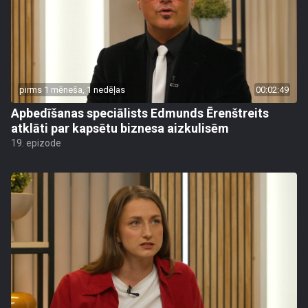
pirms 1 mēneša, 1 nedēļas
00:02:49
Apbedīšanas speciālists Edmunds Ērenštreits
atklāti par kapsētu biznesa aizkulisēm
19. epizode