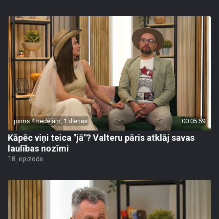
pirms 4 nedēļām, 1 dienas
00:05:59
Kāpēc viņi teica "jā"? Valteru pāris atklāj savas
laulības nozīmi
18. epizode