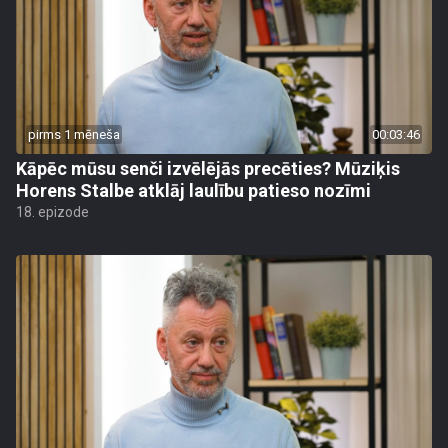
pirms 1 mēneša
00:03:46
Kāpēc mūsu senči izvēlējās precēties? Mūziķis
Horens Stalbe atklāj laulību patieso nozīmi
18. epizode