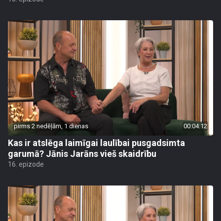
pirms 2 nedēļām, 1 dienas
00:04:12
Kas ir atslēga laimīgai laulībai pusgadsimta
garumā? Jānis Jarāns vieš skaidrību
16. epizode