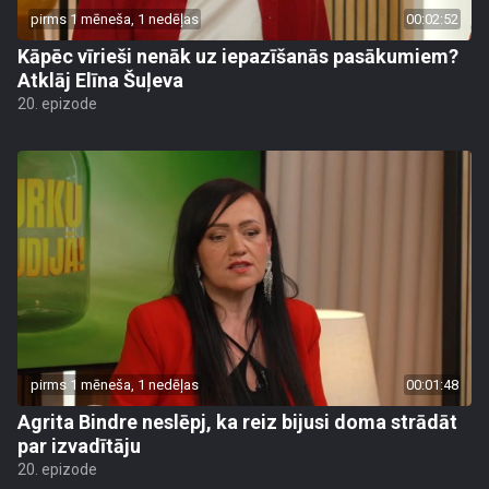
pirms 1 mēneša, 1 nedēļas
00:02:52
Kāpēc vīrieši nenāk uz iepazīšanās pasākumiem?
Atklāj Elīna Šuļeva
20. epizode
pirms 1 mēneša, 1 nedēļas
00:01:48
Agrita Bindre neslēpj, ka reiz bijusi doma strādāt
par izvadītāju
20. epizode