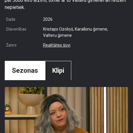
pat 5000 eiro atzīmi, tomēr ar to Valteru ģimenei arī reizēm
nepietiek.
Gads
2026
Slavenības
Kristaps Ozoliņš, Karalkinu ģimene,
Valteru ģimene
Žanrs
Realitātes šovi
Sezonas
Klipi