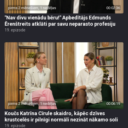
pirms 2 mēnešiem, 1 nedēļas
00:02:36
"Nav divu vienādu bēru!" Apbedītājs Edmunds
Ērenštreits atklāti par savu neparasto profesiju
19. epizode
pirms 2 mēnešiem, 1 nedēļas
00:06:19
Koučs Katrīna Cīrule skaidro, kāpēc dzīves
krustcelēs ir pilnīgi normāli nezināt nākamo soli
19. epizode