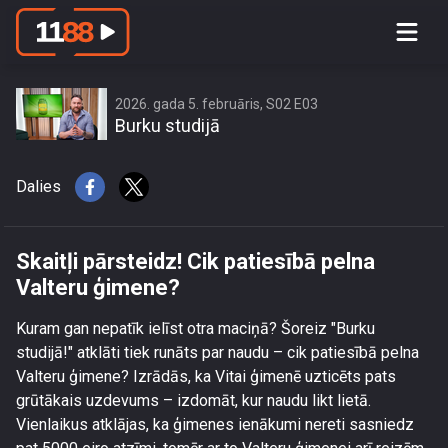
Skaitļi pārsteidz! Cik patiesībā pelna
Valteru ģimene?
2026. gada 5. februāris, S02 E03
Burku studijā
Dalies
Skaitļi pārsteidz! Cik patiesībā pelna
Valteru ģimene?
Kuram gan nepatīk ielīst otra maciņā? Šoreiz "Burku
studijā!" atklāti tiek runāts par naudu – cik patiesībā pelna
Valteru ģimene? Izrādās, ka Vitai ģimenē uzticēts pats
grūtākais uzdevums – izdomāt, kur naudu likt lietā.
Vienlaikus atklājas, ka ģimenes ienākumi nereti sasniedz