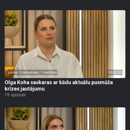
pirms 2 mēnešiem, 1 nedēļas
00:02:35
Olga Koha saskaras ar kādu aktuālu pusmūža
krīzes jautājumu
19. epizode