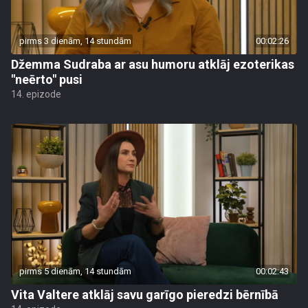
pirms 3 dienām, 14 stundām
00:02:26
Džemma Sudraba ar asu humoru atklāj ezoterikas
"neērto" pusi
14. epizode
pirms 5 dienām, 14 stundām
00:02:43
Vita Valtere atklāj savu garīgo pieredzi bērnībā