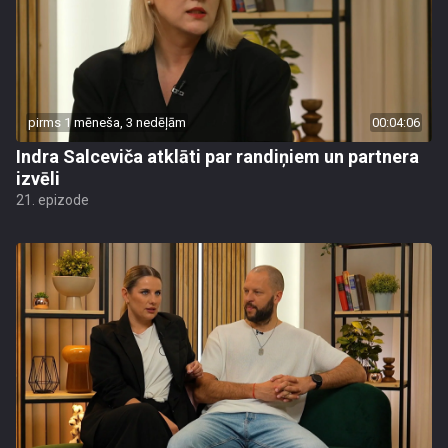
pirms 1 mēneša, 3 nedēļām
00:04:06
Indra Salceviča atklāti par randiņiem un partnera
izvēli
21. epizode