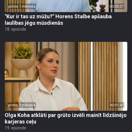
pirms 1 mēneša
00:05:27
"Kur ir tas uz mūžu?" Horens Stalbe apšauba
laulības jēgu mūsdienās
18. epizode
pirms 1 mēneša
00:01:41
Olga Koha atklāti par grūto izvēli mainīt līdzšinējo
karjeras ceļu
19. epizode