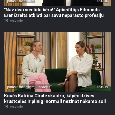
pirms 2 mēnešiem
00:02:36
"Nav divu vienādu bēru!" Apbedītājs Edmunds
Ērenštreits atklāti par savu neparasto profesiju
19. epizode
pirms 2 mēnešiem, 1 nedēļas
00:06:19
Koučs Katrīna Cīrule skaidro, kāpēc dzīves
krustcelēs ir pilnīgi normāli nezināt nākamo soli
19. epizode