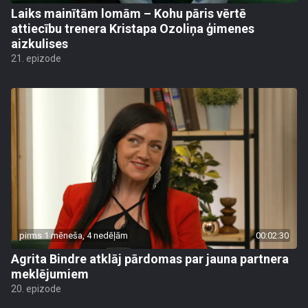
Laiks mainītām lomām – Kohu pāris vērtē
attiecību trenera Kristapa Ozoliņa ģimenes
aizkulises
21. epizode
pirms 1 mēneša, 4 nedēļām
00:02:30
Agrita Bindre atklāj pārdomas par jauna partnera
meklējumiem
20. epizode