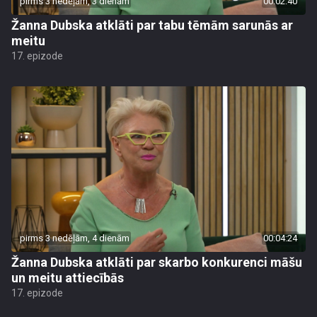
pirms 3 nedēļām, 3 dienām
00:02:40
Žanna Dubska atklāti par tabu tēmām sarunās ar
meitu
17. epizode
pirms 3 nedēļām, 4 dienām
00:04:24
Žanna Dubska atklāti par skarbo konkurenci māšu
un meitu attiecībās
17. epizode