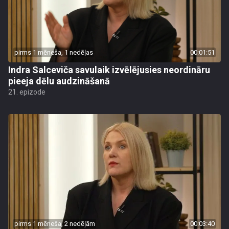
pirms 1 mēneša, 1 nedēļas
00:01:51
Indra Salceviča savulaik izvēlējusies neordināru
pieeja dēlu audzināšanā
21. epizode
pirms 1 mēneša, 2 nedēļām
00:03:40