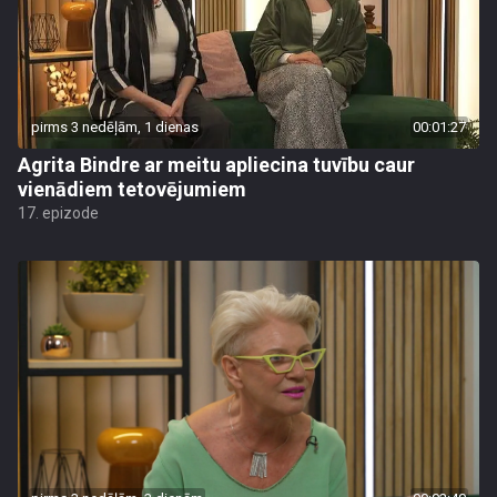
pirms 3 nedēļām, 1 dienas
00:01:27
Agrita Bindre ar meitu apliecina tuvību caur
vienādiem tetovējumiem
17. epizode