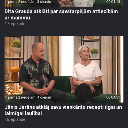
pirms 2 nedēļām, 3 dienām
00:01:15
Dita Grauda atklāti par savstarpējām attiecībām
ar mammu
17. epizode
pirms 2 nedēļām, 4 dienām
00:04:51
Jānis Jarāns atklāj savu vienkāršo recepti ilgai un
laimīgai laulībai
16. epizode