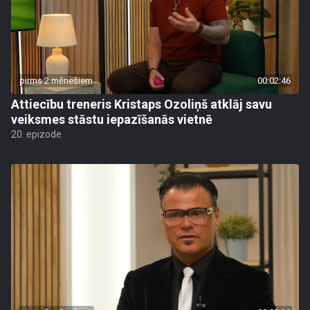
pirms 2 mēnešiem
00:02:46
Attiecību treneris Kristaps Ozoliņš atklāj savu
veiksmes stāstu iepazīšanās vietnē
20. epizode