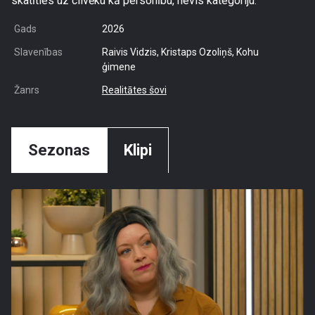
skatīties uz cilvēku kā personību, nevis kategoriju.
Gads
2026
Slavenības
Raivis Vidzis, Kristaps Ozoliņš, Kohu
ģimene
Žanrs
Realitātes šovi
Sezonas
Klipi