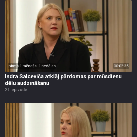
pirms 1 mēneša, 1 nedēļas
00:02:35
Indra Salceviča atklāj pārdomas par mūsdienu
dēlu audzināšanu
21. epizode