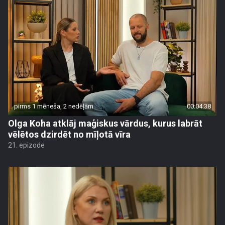
pirms 1 mēneša, 2 nedēļām
00:04:38
Olga Koha atklāj maģiskus vārdus, kurus labrāt
vēlētos dzirdēt no mīļotā vīra
21. epizode