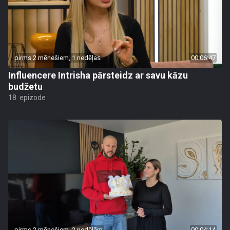
pirms 2 mēnešiem, 1 nedēļas
00:06:47
Influencere Intrisha pārsteidz ar savu kāzu
budžetu
18. epizode
pirms 2 mēnešiem, 2 nedēļām
00:04:14