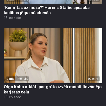
"Kur ir tas uz mūžu?" Horens Stalbe apšauba
laulības jēgu mūsdienās
18. epizode
pirms 1 mēneša
00:01:41
Olga Koha atklāti par grūto izvēli mainīt līdzšinējo
karjeras ceļu
19. epizode