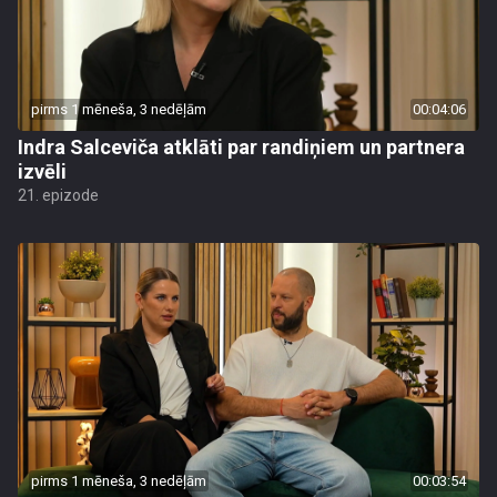
pirms 1 mēneša, 3 nedēļām
00:04:06
Indra Salceviča atklāti par randiņiem un partnera
izvēli
21. epizode
pirms 1 mēneša, 3 nedēļām
00:03:54