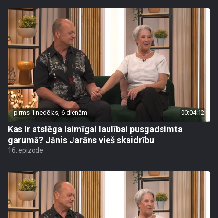
pirms 1 nedēļas, 6 dienām
00:04:12
Kas ir atslēga laimīgai laulībai pusgadsimta
garumā? Jānis Jarāns vieš skaidrību
16. epizode