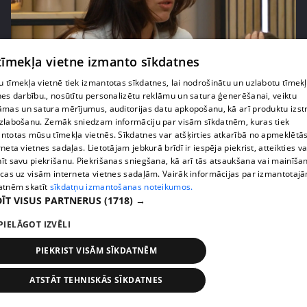
 tīmekļa vietne izmanto sīkdatnes
pirms 2 mēnešiem, 3 nedēļām
00:02:42
Zvanīt vai gaidīt zvanu? Dita Grauda par saziņas
 tīmekļa vietnē tiek izmantotas sīkdatnes, lai nodrošinātu un uzlabotu tīmek
nes darbību., nosūtītu personalizētu reklāmu un satura ģenerēšanai, veiktu
etiķeti starp paaudzēm
āmas un satura mērījumus, auditorijas datu apkopošanu, kā arī produktu izst
17. epizode
zlabošanu. Zemāk sniedzam informāciju par visām sīkdatnēm, kuras tiek
ntotas mūsu tīmekļa vietnēs. Sīkdatnes var atšķirties atkarībā no apmeklētā
rneta vietnes sadaļas. Lietotājam jebkurā brīdī ir iespēja piekrist, atteikties va
īt savu piekrišanu. Piekrišanas sniegšana, kā arī tās atsaukšana vai mainīša
ecas uz visām interneta vietnes sadaļām. Vairāk informācijas par izmantotaj
atnēm skatīt
sīkdatņu izmantošanas noteikumos.
ĪT VISUS PARTNERUS
(1718) →
PIELĀGOT IZVĒLI
PIEKRIST VISĀM SĪKDATNĒM
ATSTĀT TEHNISKĀS SĪKDATNES
pirms 2 mēnešiem, 3 nedēļām
00:03:31