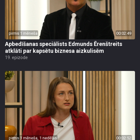
pirms 1 mēneša
00:02:49
Apbedīšanas speciālists Edmunds Ērenštreits
atklāti par kapsētu biznesa aizkulisēm
19. epizode
pirms 1 mēneša, 1 nedēļas
00:02:52