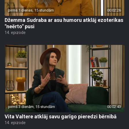
pirms 1 dienas, 15 stundām
00:02:26
Džemma Sudraba ar asu humoru atklāj ezoterikas
"neērto" pusi
14. epizode
pirms 3 dienām, 15 stundām
00:02:43
Vita Valtere atklāj savu garīgo pieredzi bērnībā
14. epizode