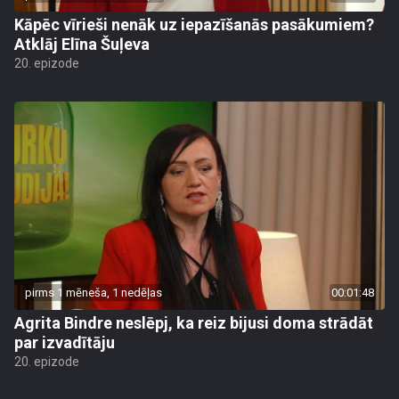
Kāpēc vīrieši nenāk uz iepazīšanās pasākumiem?
Atklāj Elīna Šuļeva
20. epizode
pirms 1 mēneša, 1 nedēļas
00:01:48
Agrita Bindre neslēpj, ka reiz bijusi doma strādāt
par izvadītāju
20. epizode