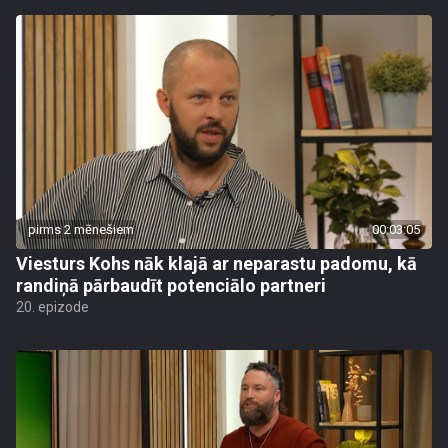
pirms 2 mēnešiem
00:03:05
Viesturs Kohs nāk klajā ar neparastu padomu, kā
randiņā pārbaudīt potenciālo partneri
20. epizode