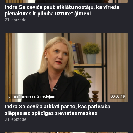
Indra Salceviča pauž atklātu nostāju, ka vīrieša
pienākums ir pilnībā uzturēt ģimeni
21. epizode
pirms 1 mēneša, 2 nedēļām
00:03:19
Indra Salceviča atklāti par to, kas patiesībā
slēpjas aiz spēcīgas sievietes maskas
21. epizode