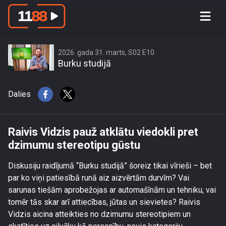
Raivis Vidzis pauž atklātu viedokli pret
dzimumu stereotipu gūstu
2026. gada 31. marts, S02 E10
Burku studijā
Dalies
Raivis Vidzis pauž atklātu viedokli pret
dzimumu stereotipu gūstu
Diskusiju raidījumā “Burku studijā” šoreiz tikai vīrieši – bet
par ko viņi patiesībā runā aiz aizvērtām durvīm? Vai
sarunas tiešām aprobežojas ar automašīnām un tehniku, vai
tomēr tās skar arī attiecības, jūtas un sievietes? Raivis
Vidzis aicina atteikties no dzimumu stereotipiem un