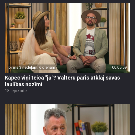
pirms 3 nedēļām, 6 dienām
00:05:59
Kāpēc viņi teica "jā"? Valteru pāris atklāj savas
laulības nozīmi
18. epizode