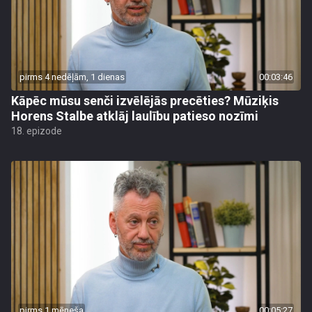
pirms 4 nedēļām, 1 dienas
00:03:46
Kāpēc mūsu senči izvēlējās precēties? Mūziķis
Horens Stalbe atklāj laulību patieso nozīmi
18. epizode
pirms 1 mēneša
00:05:27