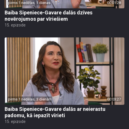
pirms 1 nedēļas, 1 dienas
00:01:28
Baiba Sipeniece-Gavare dalās dzīves
novērojumos par vīriešiem
15. epizode
pirms 1 nedēļas, 3 dienām
00:03:27
Baiba Sipeniece-Gavare dalās ar neierastu
padomu, kā iepazīt vīrieti
15. epizode