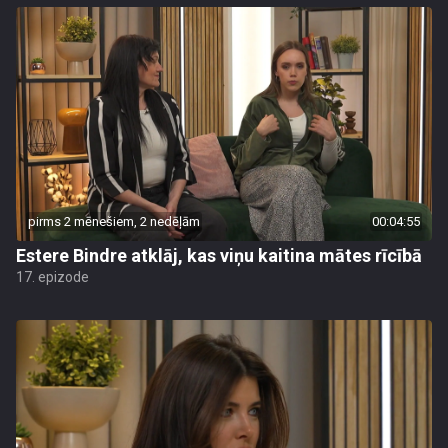
pirms 2 mēnešiem, 2 nedēļām
00:04:55
Estere Bindre atklāj, kas viņu kaitina mātes rīcībā
17. epizode