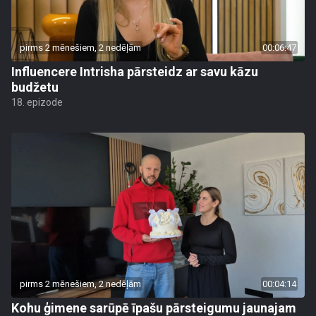
pirms 2 mēnešiem, 2 nedēļām
00:06:47
Influencere Intrisha pārsteidz ar savu kāzu
budžetu
18. epizode
pirms 2 mēnešiem, 2 nedēļām
00:04:14
Kohu ģimene sarūpē īpašu pārsteigumu jaunajam