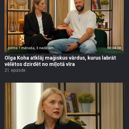
pirms 1 mēneša, 3 nedēļām
00:04:38
Olga Koha atklāj maģiskus vārdus, kurus labrāt
vēlētos dzirdēt no mīļotā vīra
21. epizode