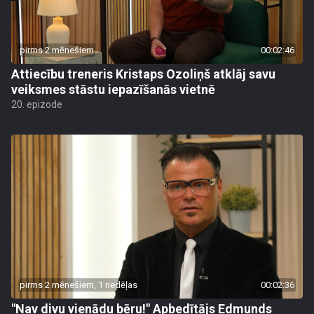
pirms 2 mēnešiem
00:02:46
Attiecību treneris Kristaps Ozoliņš atklāj savu
veiksmes stāstu iepazīšanās vietnē
20. epizode
pirms 2 mēnešiem, 1 nedēļas
00:02:36
"Nav divu vienādu bēru!" Apbedītājs Edmunds