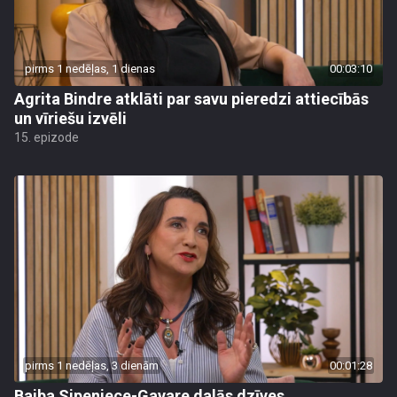
pirms 1 nedēļas, 1 dienas
00:03:10
Agrita Bindre atklāti par savu pieredzi attiecībās
un vīriešu izvēli
15. epizode
pirms 1 nedēļas, 3 dienām
00:01:28
Baiba Sipeniece-Gavare dalās dzīves