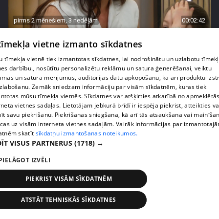
pirms 2 mēnešiem, 3 nedēļām
00:02:42
Zvanīt vai gaidīt zvanu? Dita Grauda par saziņas
 tīmekļa vietne izmanto sīkdatnes
etiķeti starp paaudzēm
17. epizode
 tīmekļa vietnē tiek izmantotas sīkdatnes, lai nodrošinātu un uzlabotu tīmek
nes darbību., nosūtītu personalizētu reklāmu un satura ģenerēšanai, veiktu
āmas un satura mērījumus, auditorijas datu apkopošanu, kā arī produktu izst
zlabošanu. Zemāk sniedzam informāciju par visām sīkdatnēm, kuras tiek
ntotas mūsu tīmekļa vietnēs. Sīkdatnes var atšķirties atkarībā no apmeklētā
rneta vietnes sadaļas. Lietotājam jebkurā brīdī ir iespēja piekrist, atteikties va
īt savu piekrišanu. Piekrišanas sniegšana, kā arī tās atsaukšana vai mainīša
ecas uz visām interneta vietnes sadaļām. Vairāk informācijas par izmantotaj
atnēm skatīt
sīkdatņu izmantošanas noteikumos.
ĪT VISUS PARTNERUS
(1718) →
PIELĀGOT IZVĒLI
PIEKRIST VISĀM SĪKDATNĒM
pirms 2 mēnešiem, 3 nedēļām
00:03:31
Žanna Dubska atklāti par slēpto sāncensību mātes
ATSTĀT TEHNISKĀS SĪKDATNES
un meitas attiecībās