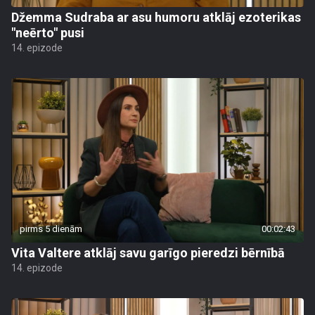
Džemma Sudraba ar asu humoru atklāj ezoterikas
"neērto" pusi
14. epizode
pirms 5 dienām
00:02:43
Vita Valtere atklāj savu garīgo pieredzi bērnībā
14. epizode