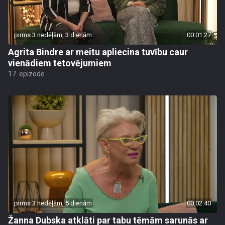
pirms 3 nedēļām, 3 dienām
00:01:27
Agrita Bindre ar meitu apliecina tuvību caur
vienādiem tetovējumiem
17. epizode
pirms 3 nedēļām, 5 dienām
00:02:40
Žanna Dubska atklāti par tabu tēmām sarunās ar