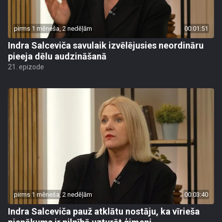
pirms 1 mēneša, 2 nedēļām
00:01:51
Indra Salceviča savulaik izvēlējusies neordināru
pieeja dēlu audzināšanā
21. epizode
pirms 1 mēneša, 2 nedēļām
00:03:40
Indra Salceviča pauž atklātu nostāju, ka vīrieša