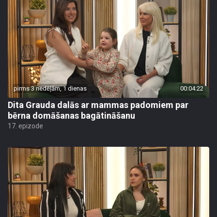
pirms 3 nedēļām, 1 dienas
00:04:22
Dita Grauda dalās ar mammas padomiem par
bērna domāšanas bagātināšanu
17. epizode