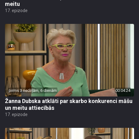
meitu
17. epizode
pirms 3 nedēļām, 6 dienām
00:04:24
Žanna Dubska atklāti par skarbo konkurenci māšu
un meitu attiecībās
17. epizode