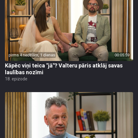
pirms 4 nedēļām, 1 dienas
00:05:59
Kāpēc viņi teica "jā"? Valteru pāris atklāj savas
laulības nozīmi
18. epizode