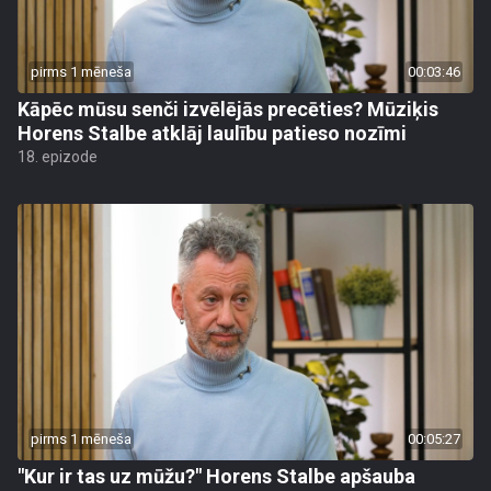
pirms 1 mēneša
00:03:46
Kāpēc mūsu senči izvēlējās precēties? Mūziķis
Horens Stalbe atklāj laulību patieso nozīmi
18. epizode
pirms 1 mēneša
00:05:27
"Kur ir tas uz mūžu?" Horens Stalbe apšauba