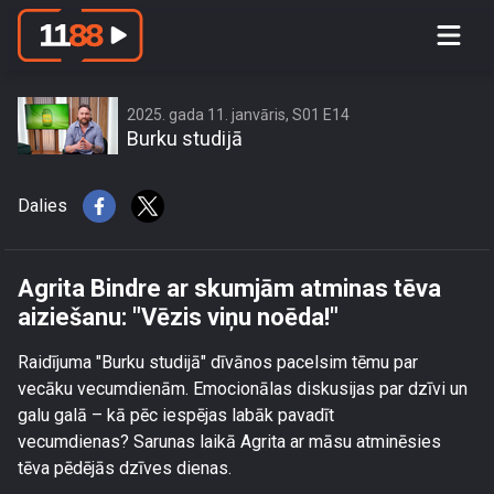
Agrita Bindre ar skumjām atminas tēva
aiziešanu: \"Vēzis viņu noēda!\"
2025. gada 11. janvāris, S01 E14
Burku studijā
Dalies
Agrita Bindre ar skumjām atminas tēva
aiziešanu: "Vēzis viņu noēda!"
Raidījuma "Burku studijā" dīvānos pacelsim tēmu par
vecāku vecumdienām. Emocionālas diskusijas par dzīvi un
galu galā – kā pēc iespējas labāk pavadīt
vecumdienas? Sarunas laikā Agrita ar māsu atminēsies
tēva pēdējās dzīves dienas.