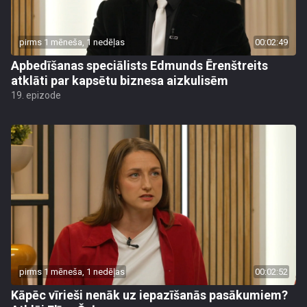
pirms 1 mēneša, 1 nedēļas
00:02:49
Apbedīšanas speciālists Edmunds Ērenštreits
atklāti par kapsētu biznesa aizkulisēm
19. epizode
pirms 1 mēneša, 1 nedēļas
00:02:52
Kāpēc vīrieši nenāk uz iepazīšanās pasākumiem?