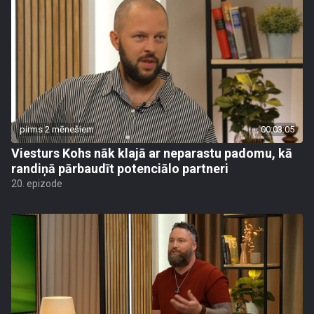
pirms 2 mēnešiem
00:03:05
Viesturs Kohs nāk klajā ar neparastu padomu, kā
randiņā pārbaudīt potenciālo partneri
20. epizode