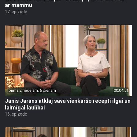
ar mammu
17. epizode
pirms 2 nedēļām, 6 dienām
00:04:51
Jānis Jarāns atklāj savu vienkāršo recepti ilgai un
laimīgai laulībai
16. epizode