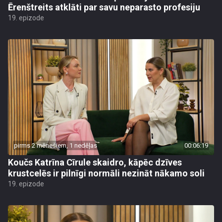
Ērenštreits atklāti par savu neparasto profesiju
19. epizode
pirms 2 mēnešiem, 1 nedēļas
00:06:19
Koučs Katrīna Cīrule skaidro, kāpēc dzīves
krustcelēs ir pilnīgi normāli nezināt nākamo soli
19. epizode