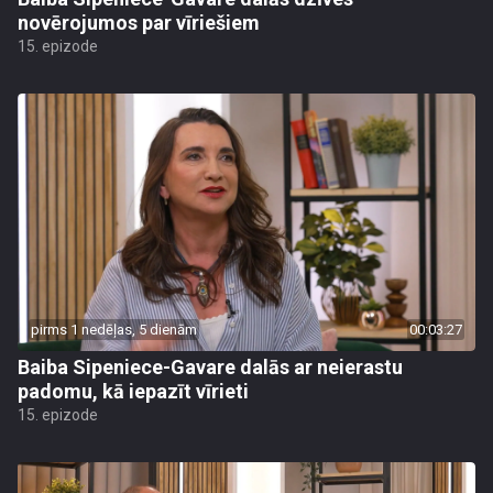
novērojumos par vīriešiem
15. epizode
pirms 1 nedēļas, 5 dienām
00:03:27
Baiba Sipeniece-Gavare dalās ar neierastu
padomu, kā iepazīt vīrieti
15. epizode