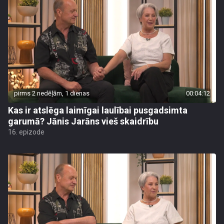
pirms 2 nedēļām, 1 dienas
00:04:12
Kas ir atslēga laimīgai laulībai pusgadsimta
garumā? Jānis Jarāns vieš skaidrību
16. epizode