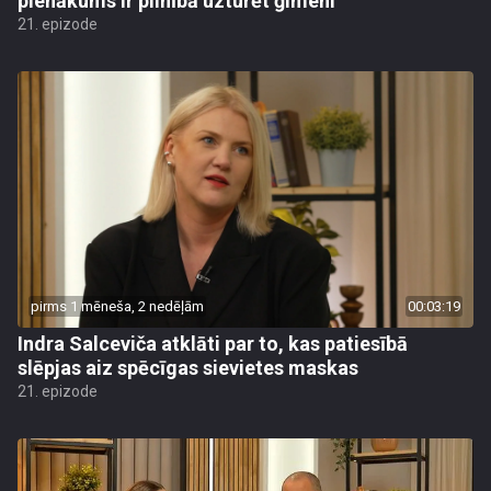
pienākums ir pilnībā uzturēt ģimeni
21. epizode
pirms 1 mēneša, 2 nedēļām
00:03:19
Indra Salceviča atklāti par to, kas patiesībā
slēpjas aiz spēcīgas sievietes maskas
21. epizode