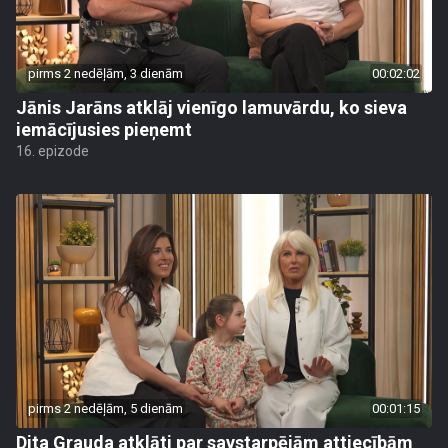
pirms 2 nedēļām, 3 dienām
00:02:02
Jānis Jarāns atklāj vienīgo lamuvārdu, ko sieva
iemācījusies pieņemt
16. epizode
pirms 2 nedēļām, 5 dienām
00:01:15
Dita Grauda atklāti par savstarpējām attiecībām