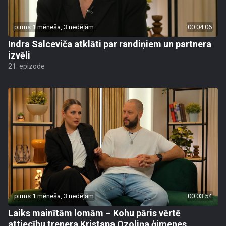
pirms 1 mēneša, 3 nedēļām
00:04:06
Indra Salceviča atklāti par randiņiem un partnera
izvēli
21. epizode
pirms 1 mēneša, 3 nedēļām
00:03:54
Laiks mainītām lomām – Kohu pāris vērtē
attiecību trenera Kristapa Ozoliņa ģimenes