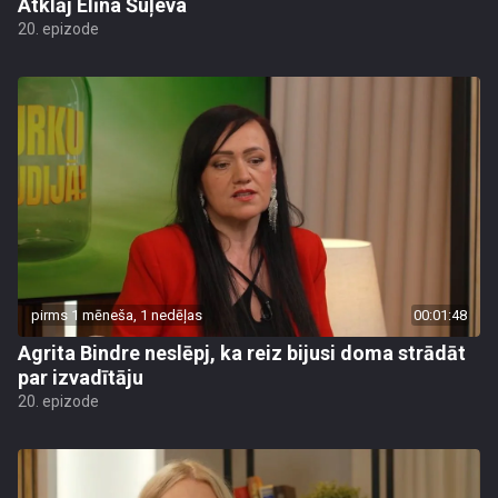
Atklāj Elīna Šuļeva
20. epizode
pirms 1 mēneša, 1 nedēļas
00:01:48
Agrita Bindre neslēpj, ka reiz bijusi doma strādāt
par izvadītāju
20. epizode