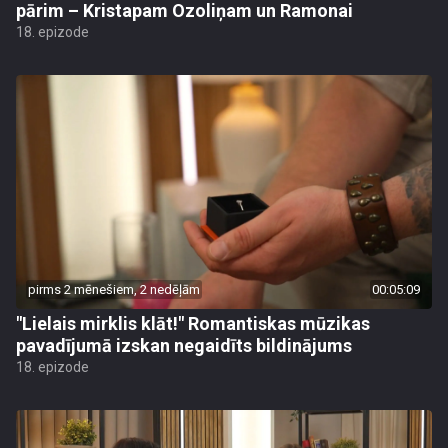
pārim – Kristapam Ozoliņam un Ramonai
18. epizode
pirms 2 mēnešiem, 2 nedēļām
00:05:09
"Lielais mirklis klāt!" Romantiskas mūzikas
pavadījumā izskan negaidīts bildinājums
18. epizode