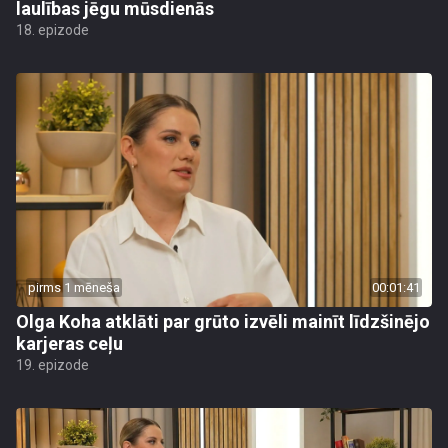
laulības jēgu mūsdienās
18. epizode
pirms 1 mēneša
00:01:41
Olga Koha atklāti par grūto izvēli mainīt līdzšinējo
karjeras ceļu
19. epizode