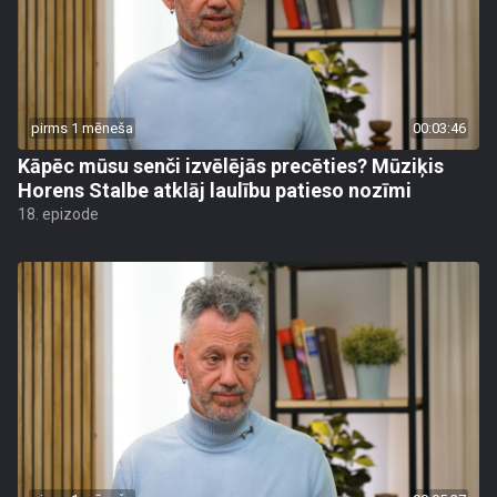
pirms 1 mēneša
00:03:46
Kāpēc mūsu senči izvēlējās precēties? Mūziķis
Horens Stalbe atklāj laulību patieso nozīmi
18. epizode