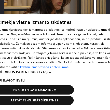
 tīmekļa vietne izmanto sīkdatnes
pirms 2 mēnešiem, 3 nedēļām
00:02:42
 tīmekļa vietnē tiek izmantotas sīkdatnes, lai nodrošinātu un uzlabotu tīmek
Zvanīt vai gaidīt zvanu? Dita Grauda par saziņas
nes darbību., nosūtītu personalizētu reklāmu un satura ģenerēšanai, veiktu
etiķeti starp paaudzēm
āmas un satura mērījumus, auditorijas datu apkopošanu, kā arī produktu izst
17. epizode
zlabošanu. Zemāk sniedzam informāciju par visām sīkdatnēm, kuras tiek
ntotas mūsu tīmekļa vietnēs. Sīkdatnes var atšķirties atkarībā no apmeklētā
rneta vietnes sadaļas. Lietotājam jebkurā brīdī ir iespēja piekrist, atteikties va
īt savu piekrišanu. Piekrišanas sniegšana, kā arī tās atsaukšana vai mainīša
ecas uz visām interneta vietnes sadaļām. Vairāk informācijas par izmantotaj
atnēm skatīt
sīkdatņu izmantošanas noteikumos.
ĪT VISUS PARTNERUS
(1718) →
PIELĀGOT IZVĒLI
PIEKRIST VISĀM SĪKDATNĒM
ATSTĀT TEHNISKĀS SĪKDATNES
pirms 2 mēnešiem, 3 nedēļām
00:03:31