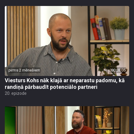
pirms 2 mēnešiem
00:03:05
Viesturs Kohs nāk klajā ar neparastu padomu, kā
randiņā pārbaudīt potenciālo partneri
20. epizode