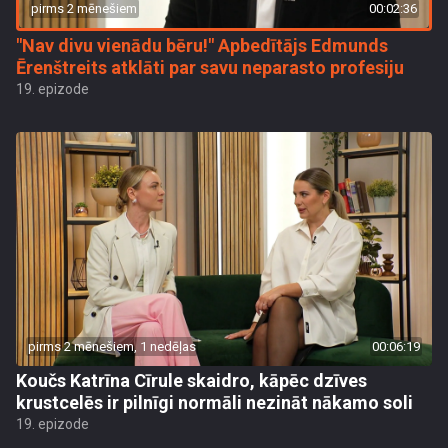
pirms 2 mēnešiem
00:02:36
"Nav divu vienādu bēru!" Apbedītājs Edmunds
Ērenštreits atklāti par savu neparasto profesiju
19. epizode
pirms 2 mēnešiem, 1 nedēļas
00:06:19
Koučs Katrīna Cīrule skaidro, kāpēc dzīves
krustcelēs ir pilnīgi normāli nezināt nākamo soli
19. epizode