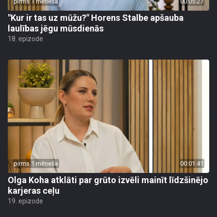
pirms 1 mēneša
00:05:27
"Kur ir tas uz mūžu?" Horens Stalbe apšauba
laulības jēgu mūsdienās
18. epizode
pirms 1 mēneša
00:01:41
Olga Koha atklāti par grūto izvēli mainīt līdzšinējo
karjeras ceļu
19. epizode