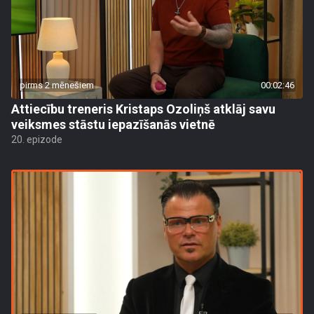
pirms 2 mēnešiem
00:02:46
Attiecību treneris Kristaps Ozoliņš atklāj savu
veiksmes stāstu iepazīšanās vietnē
20. epizode