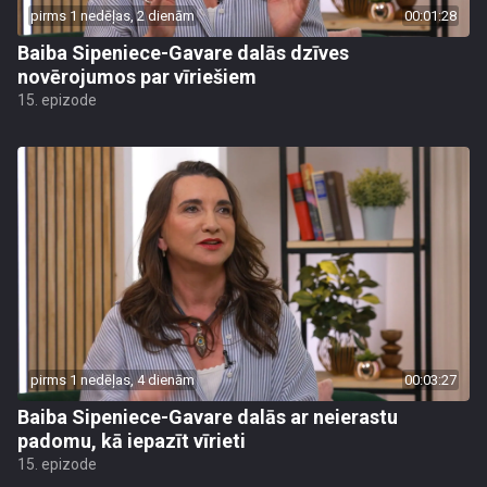
pirms 1 nedēļas, 2 dienām
00:01:28
Baiba Sipeniece-Gavare dalās dzīves
novērojumos par vīriešiem
15. epizode
pirms 1 nedēļas, 4 dienām
00:03:27
Baiba Sipeniece-Gavare dalās ar neierastu
padomu, kā iepazīt vīrieti
15. epizode