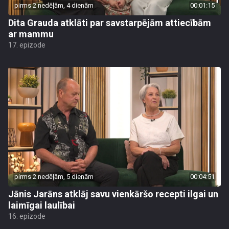
pirms 2 nedēļām, 4 dienām
00:01:15
Dita Grauda atklāti par savstarpējām attiecībām
ar mammu
17. epizode
pirms 2 nedēļām, 5 dienām
00:04:51
Jānis Jarāns atklāj savu vienkāršo recepti ilgai un
laimīgai laulībai
16. epizode