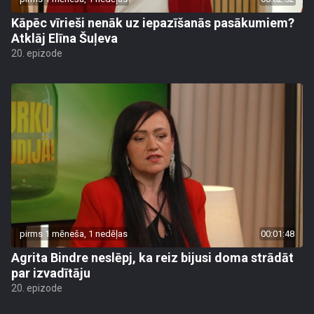
Kāpēc vīrieši nenāk uz iepazīšanās pasākumiem?
Atklāj Elīna Šuļeva
20. epizode
pirms 1 mēneša, 1 nedēļas
00:01:48
Agrita Bindre neslēpj, ka reiz bijusi doma strādāt
par izvadītāju
20. epizode