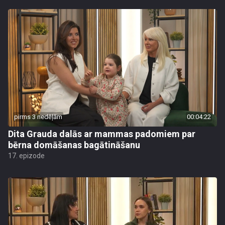
pirms 3 nedēļām
00:04:22
Dita Grauda dalās ar mammas padomiem par
bērna domāšanas bagātināšanu
17. epizode