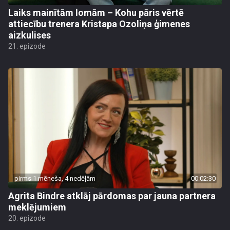
Laiks mainītām lomām – Kohu pāris vērtē
attiecību trenera Kristapa Ozoliņa ģimenes
aizkulises
21. epizode
pirms 1 mēneša, 4 nedēļām
00:02:30
Agrita Bindre atklāj pārdomas par jauna partnera
meklējumiem
20. epizode