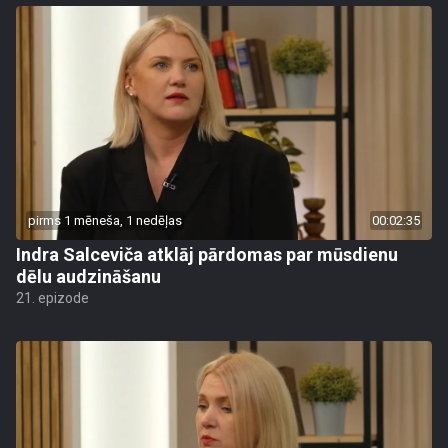
pirms 1 mēneša, 1 nedēļas
00:02:35
Indra Salceviča atklāj pārdomas par mūsdienu
dēlu audzināšanu
21. epizode