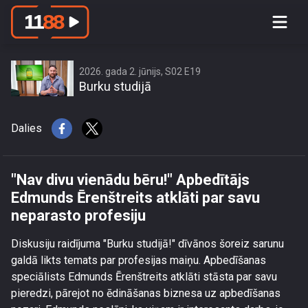
\"Nav divu vienādu bēru!\" Apbedītājs
Edmunds Ērenštreits atklāti par savu
neparasto profesiju
2026. gada 2. jūnijs, S02 E19
Burku studijā
Dalies
"Nav divu vienādu bēru!" Apbedītājs
Edmunds Ērenštreits atklāti par savu
neparasto profesiju
Diskusiju raidījuma "Burku studijā!" dīvānos šoreiz sarunu
galdā likts temats par profesijas maiņu. Apbedīšanas
speciālists Edmunds Ērenštreits atklāti stāsta par savu
pieredzi, pārejot no ēdināšanas biznesa uz apbedīšanas