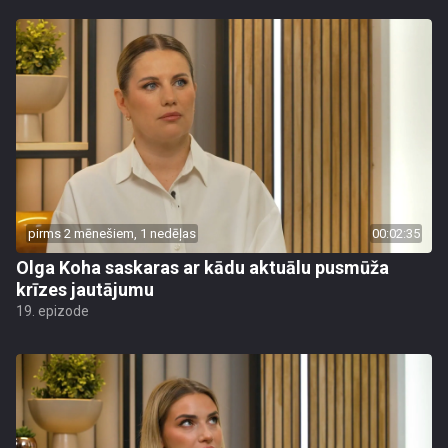
pirms 2 mēnešiem, 1 nedēļas
00:02:35
Olga Koha saskaras ar kādu aktuālu pusmūža
krīzes jautājumu
19. epizode