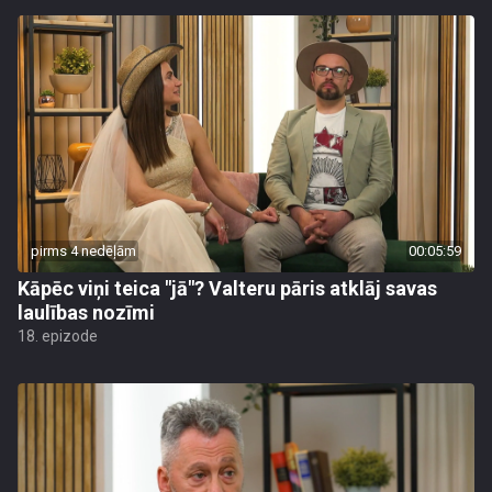
pirms 4 nedēļām
00:05:59
Kāpēc viņi teica "jā"? Valteru pāris atklāj savas
laulības nozīmi
18. epizode