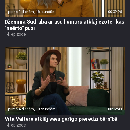
pirms 2 dienām, 18 stundām
00:02:26
Džemma Sudraba ar asu humoru atklāj ezoterikas
"neērto" pusi
14. epizode
pirms 4 dienām, 18 stundām
00:02:43
Vita Valtere atklāj savu garīgo pieredzi bērnībā
14. epizode