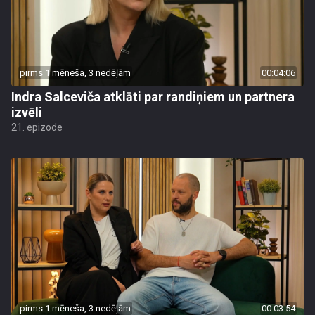
pirms 1 mēneša, 3 nedēļām
00:04:06
Indra Salceviča atklāti par randiņiem un partnera
izvēli
21. epizode
pirms 1 mēneša, 3 nedēļām
00:03:54