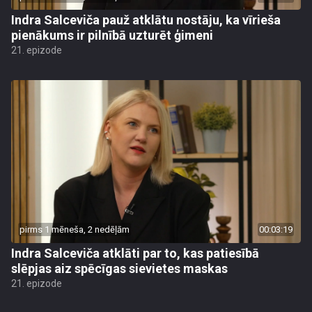
Indra Salceviča pauž atklātu nostāju, ka vīrieša
pienākums ir pilnībā uzturēt ģimeni
21. epizode
pirms 1 mēneša, 2 nedēļām
00:03:19
Indra Salceviča atklāti par to, kas patiesībā
slēpjas aiz spēcīgas sievietes maskas
21. epizode