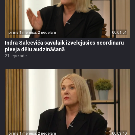
pirms 1 mēneša, 2 nedēļām
00:01:51
Indra Salceviča savulaik izvēlējusies neordināru
pieeja dēlu audzināšanā
21. epizode
pirms 1 mēneša, 2 nedēļām
00:03:40