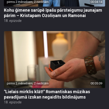
pirms 2 mēnešiem, 2 nedēļām
00:04:14
Kohu ģimene sarūpē īpašu pārsteigumu jaunajam
pārim – Kristapam Ozoliņam un Ramonai
18. epizode
pirms 2 mēnešiem, 2 nedēļām
00:05:09
"Lielais mirklis klāt!" Romantiskas mūzikas
pavadījumā izskan negaidīts bildinājums
18. epizode