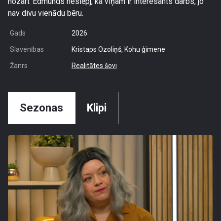
nozari. Edmunds neslēpj, ka viņam ir interesants darbs, jo
nav divu vienādu bēru.
Gads
2026
Slavenības
Kristaps Ozoliņš, Kohu ģimene
Žanrs
Realitātes šovi
Sezonas
Klipi