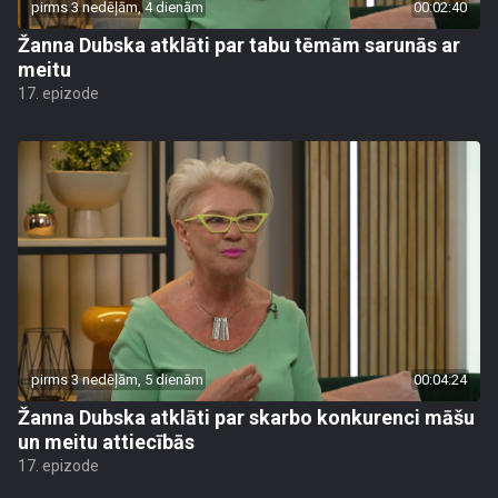
pirms 3 nedēļām, 4 dienām
00:02:40
Žanna Dubska atklāti par tabu tēmām sarunās ar
meitu
17. epizode
pirms 3 nedēļām, 5 dienām
00:04:24
Žanna Dubska atklāti par skarbo konkurenci māšu
un meitu attiecībās
17. epizode