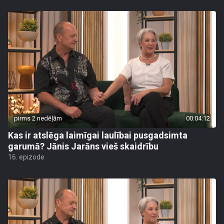
pirms 2 nedēļām
00:04:12
Kas ir atslēga laimīgai laulībai pusgadsimta
garumā? Jānis Jarāns vieš skaidrību
16. epizode