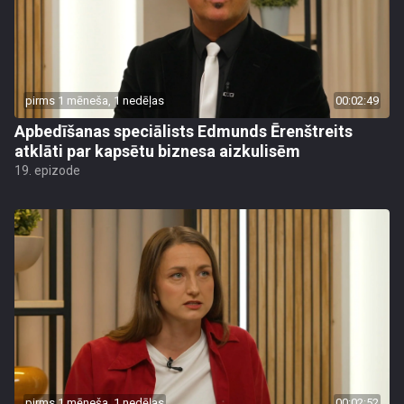
pirms 1 mēneša, 1 nedēļas
00:02:49
Apbedīšanas speciālists Edmunds Ērenštreits
atklāti par kapsētu biznesa aizkulisēm
19. epizode
pirms 1 mēneša, 1 nedēļas
00:02:52