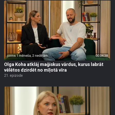
pirms 1 mēneša, 2 nedēļām
00:04:38
Olga Koha atklāj maģiskus vārdus, kurus labrāt
vēlētos dzirdēt no mīļotā vīra
21. epizode