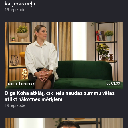
karjeras ceļu
19. epizode
pirms 1 mēneša
00:01:33
Olga Koha atklāj, cik lielu naudas summu vēlas
atlikt nākotnes mērķiem
19. epizode