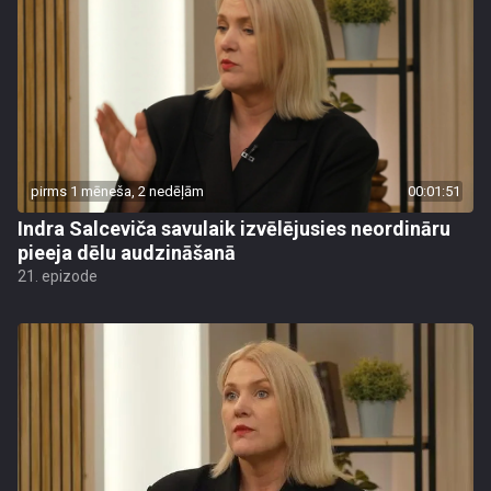
pirms 1 mēneša, 2 nedēļām
00:01:51
Indra Salceviča savulaik izvēlējusies neordināru
pieeja dēlu audzināšanā
21. epizode