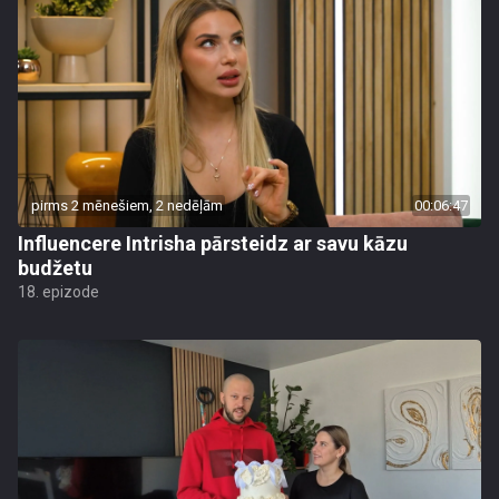
pirms 2 mēnešiem, 2 nedēļām
00:06:47
Influencere Intrisha pārsteidz ar savu kāzu
budžetu
18. epizode