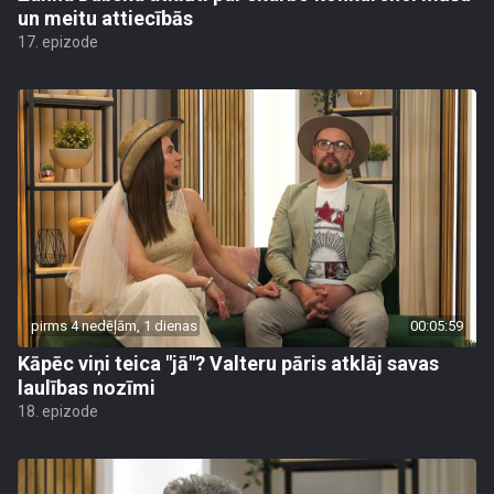
un meitu attiecībās
17. epizode
pirms 4 nedēļām, 1 dienas
00:05:59
Kāpēc viņi teica "jā"? Valteru pāris atklāj savas
laulības nozīmi
18. epizode