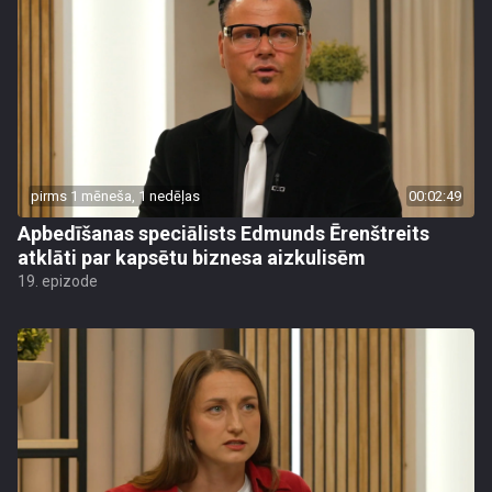
pirms 1 mēneša, 1 nedēļas
00:02:49
Apbedīšanas speciālists Edmunds Ērenštreits
atklāti par kapsētu biznesa aizkulisēm
19. epizode