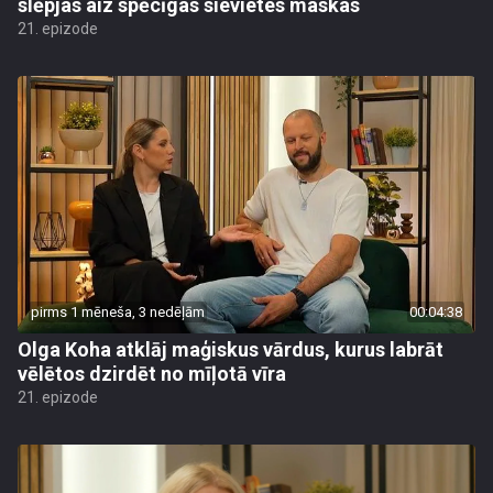
slēpjas aiz spēcīgas sievietes maskas
21. epizode
pirms 1 mēneša, 3 nedēļām
00:04:38
Olga Koha atklāj maģiskus vārdus, kurus labrāt
vēlētos dzirdēt no mīļotā vīra
21. epizode