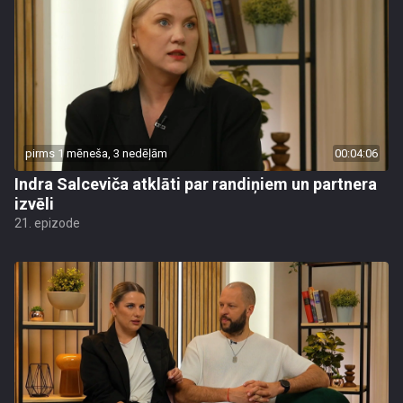
pirms 1 mēneša, 3 nedēļām
00:04:06
Indra Salceviča atklāti par randiņiem un partnera
izvēli
21. epizode