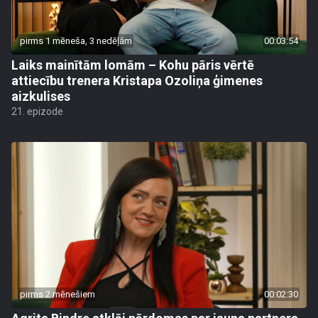
pirms 1 mēneša, 3 nedēļām
00:03:54
Laiks mainītām lomām – Kohu pāris vērtē
attiecību trenera Kristapa Ozoliņa ģimenes
aizkulises
21. epizode
pirms 2 mēnešiem
00:02:30