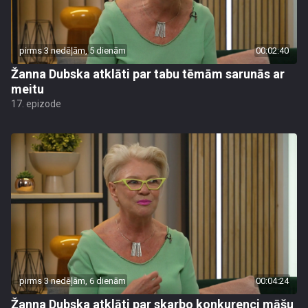
pirms 3 nedēļām, 5 dienām
00:02:40
Žanna Dubska atklāti par tabu tēmām sarunās ar
meitu
17. epizode
pirms 3 nedēļām, 6 dienām
00:04:24
Žanna Dubska atklāti par skarbo konkurenci māšu