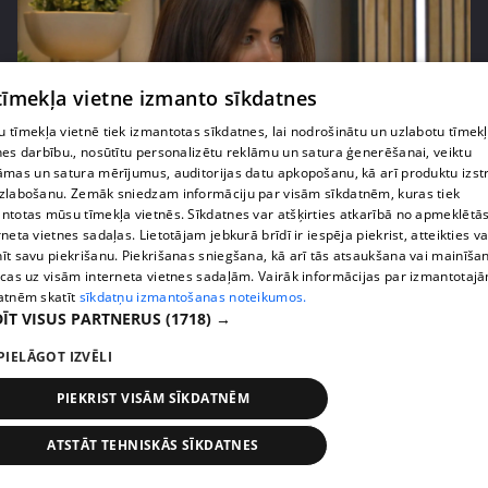
 tīmekļa vietne izmanto sīkdatnes
 tīmekļa vietnē tiek izmantotas sīkdatnes, lai nodrošinātu un uzlabotu tīmek
nes darbību., nosūtītu personalizētu reklāmu un satura ģenerēšanai, veiktu
āmas un satura mērījumus, auditorijas datu apkopošanu, kā arī produktu izst
pirms 2 mēnešiem, 3 nedēļām
00:02:42
zlabošanu. Zemāk sniedzam informāciju par visām sīkdatnēm, kuras tiek
Zvanīt vai gaidīt zvanu? Dita Grauda par saziņas
ntotas mūsu tīmekļa vietnēs. Sīkdatnes var atšķirties atkarībā no apmeklētā
etiķeti starp paaudzēm
rneta vietnes sadaļas. Lietotājam jebkurā brīdī ir iespēja piekrist, atteikties va
īt savu piekrišanu. Piekrišanas sniegšana, kā arī tās atsaukšana vai mainīša
17. epizode
ecas uz visām interneta vietnes sadaļām. Vairāk informācijas par izmantotaj
atnēm skatīt
sīkdatņu izmantošanas noteikumos.
ĪT VISUS PARTNERUS
(1718) →
PIELĀGOT IZVĒLI
PIEKRIST VISĀM SĪKDATNĒM
ATSTĀT TEHNISKĀS SĪKDATNES