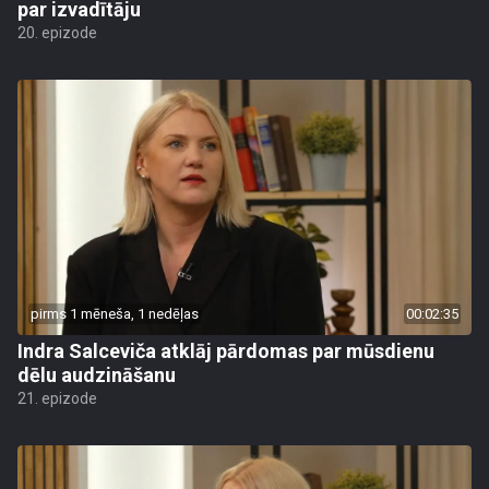
par izvadītāju
20. epizode
pirms 1 mēneša, 1 nedēļas
00:02:35
Indra Salceviča atklāj pārdomas par mūsdienu
dēlu audzināšanu
21. epizode