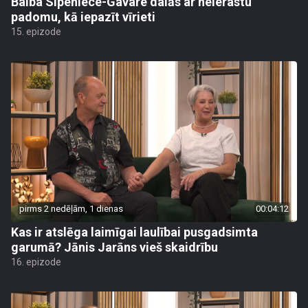
Baiba Sipeniece-Gavare dalās ar neierastu
padomu, kā iepazīt vīrieti
15. epizode
pirms 2 nedēļām, 1 dienas
00:04:12
Kas ir atslēga laimīgai laulībai pusgadsimta
garumā? Jānis Jarāns vieš skaidrību
16. epizode