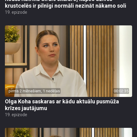
krustcelēs ir pilnīgi normāli nezināt nākamo soli
19. epizode
pirms 2 mēnešiem, 1 nedēļas
00:02:35
Olga Koha saskaras ar kādu aktuālu pusmūža
krīzes jautājumu
19. epizode