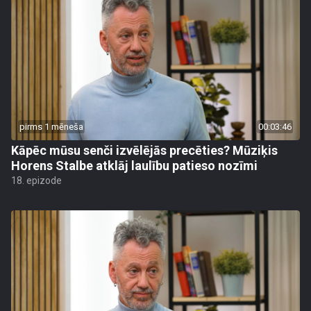
pirms 1 mēneša
00:03:46
Kāpēc mūsu senči izvēlējās precēties? Mūziķis
Horens Stalbe atklāj laulību patieso nozīmi
18. epizode