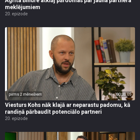
Agrita Bindre atklāj pārdomas par jauna partnera
meklējumiem
20. epizode
pirms 2 mēnešiem
00:03:05
Viesturs Kohs nāk klajā ar neparastu padomu, kā
randiņā pārbaudīt potenciālo partneri
20. epizode