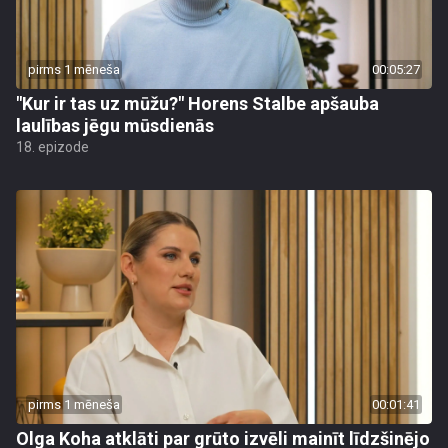
pirms 1 mēneša
00:05:27
"Kur ir tas uz mūžu?" Horens Stalbe apšauba
laulības jēgu mūsdienās
18. epizode
pirms 1 mēneša
00:01:41
Olga Koha atklāti par grūto izvēli mainīt līdzšinējo