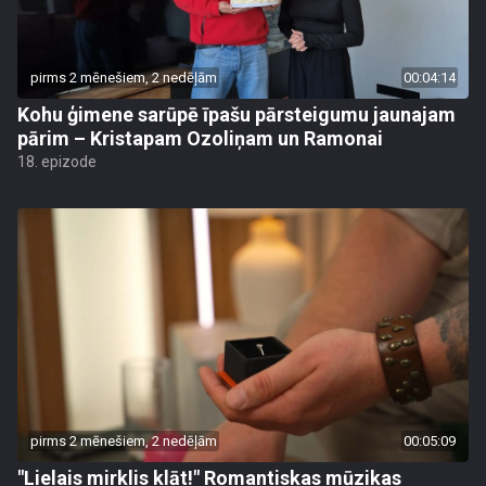
pirms 2 mēnešiem, 2 nedēļām
00:04:14
Kohu ģimene sarūpē īpašu pārsteigumu jaunajam
pārim – Kristapam Ozoliņam un Ramonai
18. epizode
pirms 2 mēnešiem, 2 nedēļām
00:05:09
"Lielais mirklis klāt!" Romantiskas mūzikas