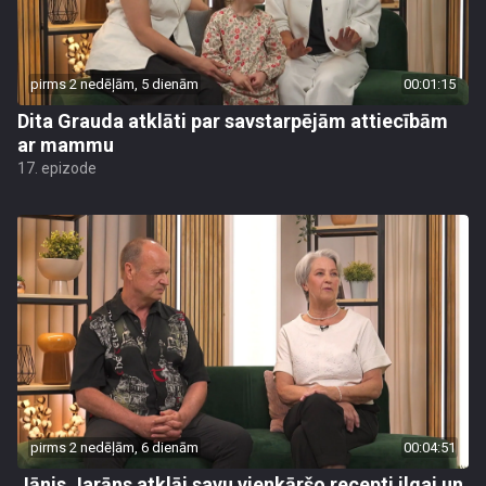
pirms 2 nedēļām, 5 dienām
00:01:15
Dita Grauda atklāti par savstarpējām attiecībām
ar mammu
17. epizode
pirms 2 nedēļām, 6 dienām
00:04:51
Jānis Jarāns atklāj savu vienkāršo recepti ilgai un