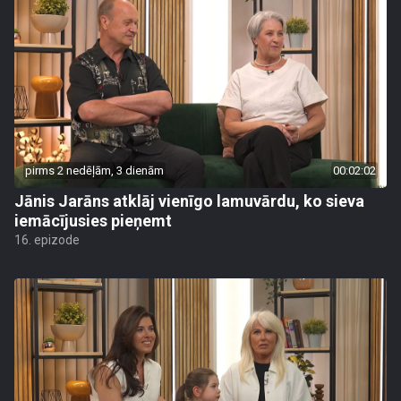
pirms 2 nedēļām, 3 dienām
00:02:02
Jānis Jarāns atklāj vienīgo lamuvārdu, ko sieva
iemācījusies pieņemt
16. epizode