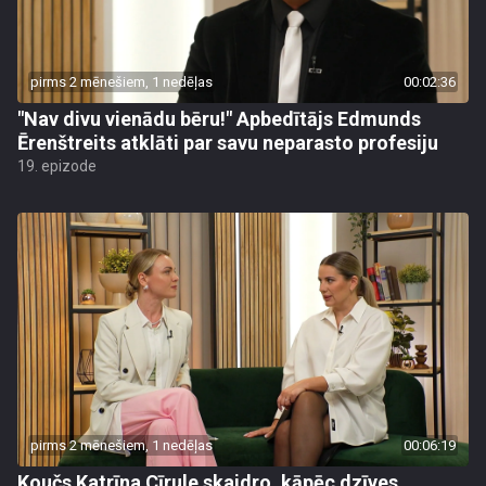
pirms 2 mēnešiem, 1 nedēļas
00:02:36
"Nav divu vienādu bēru!" Apbedītājs Edmunds
Ērenštreits atklāti par savu neparasto profesiju
19. epizode
pirms 2 mēnešiem, 1 nedēļas
00:06:19
Koučs Katrīna Cīrule skaidro, kāpēc dzīves