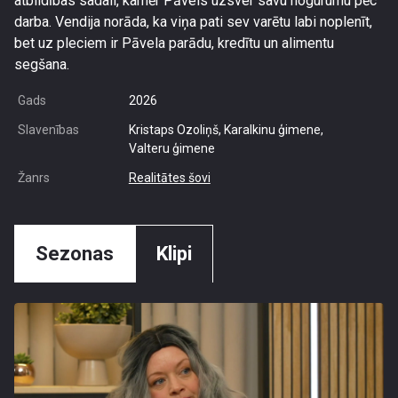
atbildības sadali, kamēr Pāvels uzsver savu nogurumu pēc
darba. Vendija norāda, ka viņa pati sev varētu labi noplenīt,
bet uz pleciem ir Pāvela parādu, kredītu un alimentu
segšana.
Gads
2026
Slavenības
Kristaps Ozoliņš, Karalkinu ģimene,
Valteru ģimene
Žanrs
Realitātes šovi
Sezonas
Klipi