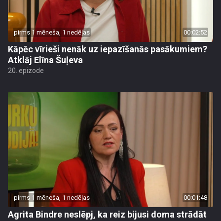
pirms 1 mēneša, 1 nedēļas
00:02:52
Kāpēc vīrieši nenāk uz iepazīšanās pasākumiem?
Atklāj Elīna Šuļeva
20. epizode
pirms 1 mēneša, 1 nedēļas
00:01:48
Agrita Bindre neslēpj, ka reiz bijusi doma strādāt