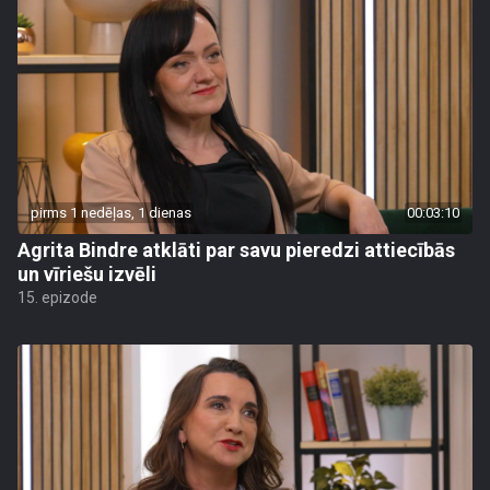
pirms 1 nedēļas, 1 dienas
00:03:10
Agrita Bindre atklāti par savu pieredzi attiecībās
un vīriešu izvēli
15. epizode