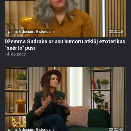
pirms 3 dienām, 8 stundām
00:02:26
Džemma Sudraba ar asu humoru atklāj ezoterikas
"neērto" pusi
14. epizode
pirms 5 dienām, 8 stundām
00:02:43