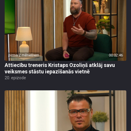
pirms 2 mēnešiem
00:02:46
Attiecību treneris Kristaps Ozoliņš atklāj savu
veiksmes stāstu iepazīšanās vietnē
20. epizode