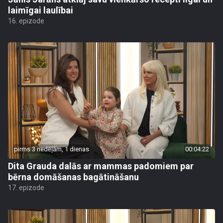
laimīgai laulībai
16. epizode
pirms 3 nedēļām, 1 dienas
00:04:22
Dita Grauda dalās ar mammas padomiem par
bērna domāšanas bagātināšanu
17. epizode