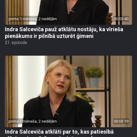
pirms 1 mēneša, 2 nedēļām
00:03:40
Indra Salceviča pauž atklātu nostāju, ka vīrieša
pienākums ir pilnībā uzturēt ģimeni
21. epizode
pirms 1 mēneša, 2 nedēļām
00:03:19
Indra Salceviča atklāti par to, kas patiesībā