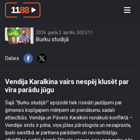
Vendija Karalkina vairs nespēj klusēt
par vīra parādu jūgu
2026. gada 2. aprīlis, S02 E11
Burku studijā
Dalies
Vendija Karalkina vairs nespēj klusēt par
vīra parādu jūgu
Šajā “Burku studijā!” epizodē tiek risināti jautājumi par
ģimenes kopīgajiem mērķiem un pienākumu sadali
attiecībās. Vendija un Pāvels Karalkini nonākuši konfliktā –
Vendijai sirds ir pilna, viņa jūtas pārslogota un nesaprasta,
īpaši saistībā ar partnera parādiem un nevienlīdzīgu