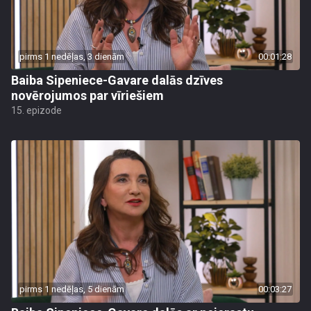
pirms 1 nedēļas, 3 dienām
00:01:28
Baiba Sipeniece-Gavare dalās dzīves
novērojumos par vīriešiem
15. epizode
pirms 1 nedēļas, 5 dienām
00:03:27