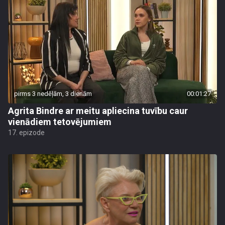
pirms 3 nedēļām, 3 dienām
00:01:27
Agrita Bindre ar meitu apliecina tuvību caur
vienādiem tetovējumiem
17. epizode