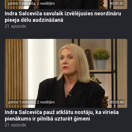
pirms 1 mēneša, 2 nedēļām
00:01:51
Indra Salceviča savulaik izvēlējusies neordināru
pieeja dēlu audzināšanā
21. epizode
pirms 1 mēneša, 2 nedēļām
00:03:40
Indra Salceviča pauž atklātu nostāju, ka vīrieša
pienākums ir pilnībā uzturēt ģimeni
21. epizode