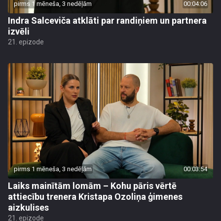
pirms 1 mēneša, 3 nedēļām
00:04:06
Indra Salceviča atklāti par randiņiem un partnera
izvēli
21. epizode
pirms 1 mēneša, 3 nedēļām
00:03:54
Laiks mainītām lomām – Kohu pāris vērtē
attiecību trenera Kristapa Ozoliņa ģimenes
aizkulises
21. epizode