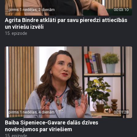
pirms 1 nedēļas, 2 dienām
00:03:10
Agrita Bindre atklāti par savu pieredzi attiecībās
un vīriešu izvēli
15. epizode
pirms 1 nedēļas, 4 dienām
00:01:28
Baiba Sipeniece-Gavare dalās dzīves
novērojumos par vīriešiem
15. epizode