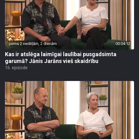
pirms 2 nedēļām, 2 dienām
00:04:12
Kas ir atslēga laimīgai laulībai pusgadsimta
garumā? Jānis Jarāns vieš skaidrību
16. epizode