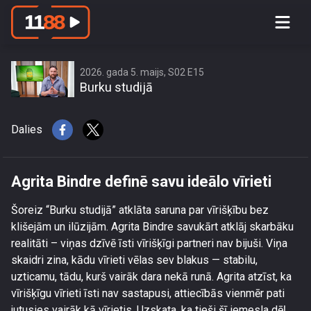
Agrita Bindre definē savu ideālo vīrieti
2026. gada 5. maijs, S02 E15
Burku studijā
Dalies
Agrita Bindre definē savu ideālo vīrieti
Šoreiz “Burku studijā” atklāta saruna par vīrišķību bez
klišejām un ilūzijām. Agrita Bindre savukārt atklāj skarbāku
realitāti – viņas dzīvē īsti vīrišķīgi partneri nav bijuši. Viņa
skaidri zina, kādu vīrieti vēlas sev blakus — stabilu,
uzticamu, tādu, kurš vairāk dara nekā runā. Agrita atzīst, ka
vīrišķīgu vīrieti īsti nav sastapusi, attiecībās vienmēr pati
jutusies vairāk kā vīrietis. Uzskata, ka tieši šī iemesla dēļ