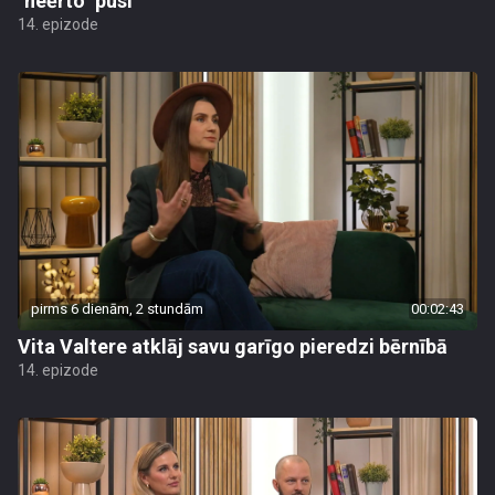
"neērto" pusi
14. epizode
pirms 6 dienām, 2 stundām
00:02:43
Vita Valtere atklāj savu garīgo pieredzi bērnībā
14. epizode