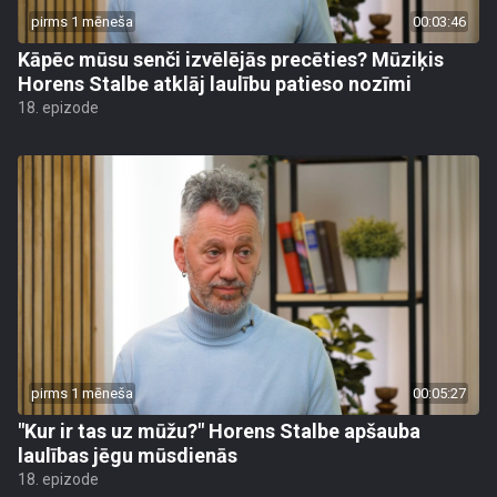
pirms 1 mēneša
00:03:46
Kāpēc mūsu senči izvēlējās precēties? Mūziķis
Horens Stalbe atklāj laulību patieso nozīmi
18. epizode
pirms 1 mēneša
00:05:27
"Kur ir tas uz mūžu?" Horens Stalbe apšauba
laulības jēgu mūsdienās
18. epizode