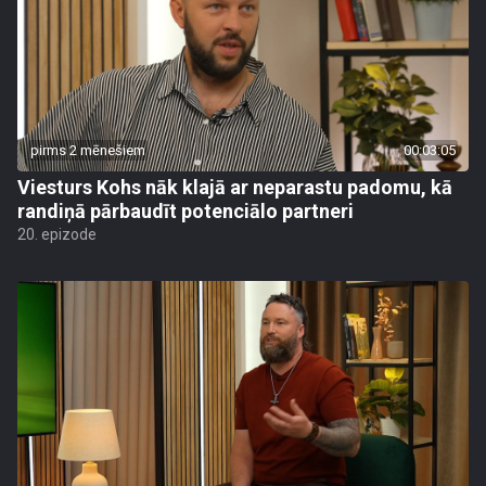
pirms 2 mēnešiem
00:03:05
Viesturs Kohs nāk klajā ar neparastu padomu, kā
randiņā pārbaudīt potenciālo partneri
20. epizode