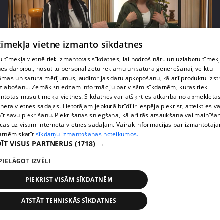
 tīmekļa vietne izmanto sīkdatnes
 tīmekļa vietnē tiek izmantotas sīkdatnes, lai nodrošinātu un uzlabotu tīmek
pirms 2 mēnešiem, 3 nedēļām
00:04:55
nes darbību., nosūtītu personalizētu reklāmu un satura ģenerēšanai, veiktu
āmas un satura mērījumus, auditorijas datu apkopošanu, kā arī produktu izst
Estere Bindre atklāj, kas viņu kaitina mātes rīcībā
zlabošanu. Zemāk sniedzam informāciju par visām sīkdatnēm, kuras tiek
17. epizode
ntotas mūsu tīmekļa vietnēs. Sīkdatnes var atšķirties atkarībā no apmeklētā
rneta vietnes sadaļas. Lietotājam jebkurā brīdī ir iespēja piekrist, atteikties va
īt savu piekrišanu. Piekrišanas sniegšana, kā arī tās atsaukšana vai mainīša
ecas uz visām interneta vietnes sadaļām. Vairāk informācijas par izmantotaj
atnēm skatīt
sīkdatņu izmantošanas noteikumos.
ĪT VISUS PARTNERUS
(1718) →
PIELĀGOT IZVĒLI
PIEKRIST VISĀM SĪKDATNĒM
ATSTĀT TEHNISKĀS SĪKDATNES
pirms 2 mēnešiem, 3 nedēļām
00:02:42