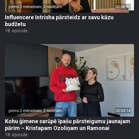
pirms 2 mēnešiem, 2 nedēļām
00:06:47
Influencere Intrisha pārsteidz ar savu kāzu
budžetu
18. epizode
pirms 2 mēnešiem, 2 nedēļām
00:04:14
Kohu ģimene sarūpē īpašu pārsteigumu jaunajam
pārim – Kristapam Ozoliņam un Ramonai
18. epizode