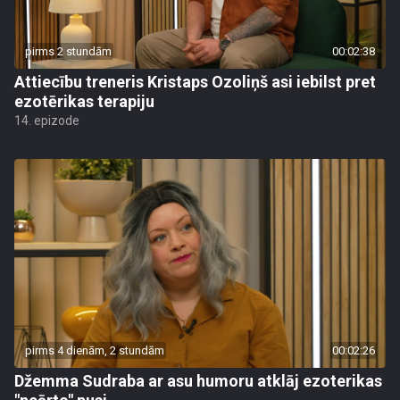
pirms 2 stundām
00:02:38
Attiecību treneris Kristaps Ozoliņš asi iebilst pret
ezotērikas terapiju
14. epizode
pirms 4 dienām, 2 stundām
00:02:26
Džemma Sudraba ar asu humoru atklāj ezoterikas