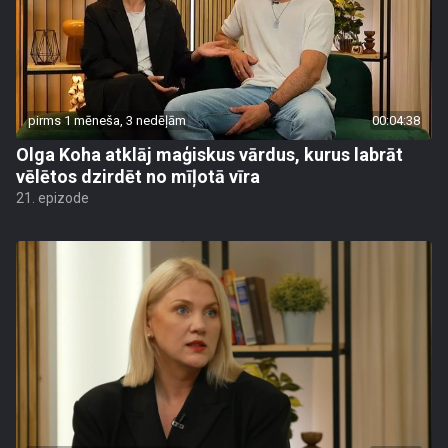
pirms 1 mēneša, 3 nedēļām
00:04:38
Olga Koha atklāj maģiskus vārdus, kurus labrāt
vēlētos dzirdēt no mīļotā vīra
21. epizode