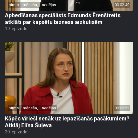
pirms 1 mēneša, 1 nedēļas
00:02:49
Apbedīšanas speciālists Edmunds Ērenštreits
atklāti par kapsētu biznesa aizkulisēm
19. epizode
pirms 1 mēneša, 1 nedēļas
00:02:52
Kāpēc vīrieši nenāk uz iepazīšanās pasākumiem?
Atklāj Elīna Šuļeva
20. epizode