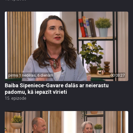
pirms 1 nedēļas, 6 dienām
00:03:27
Baiba Sipeniece-Gavare dalās ar neierastu
padomu, kā iepazīt vīrieti
15. epizode