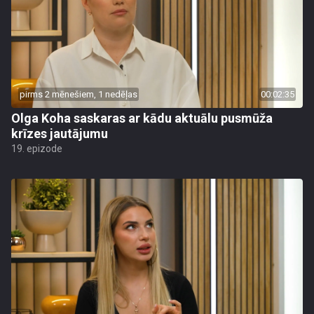
pirms 2 mēnešiem, 1 nedēļas
00:02:35
Olga Koha saskaras ar kādu aktuālu pusmūža
krīzes jautājumu
19. epizode