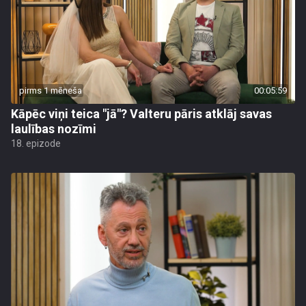
pirms 1 mēneša
00:05:59
Kāpēc viņi teica "jā"? Valteru pāris atklāj savas
laulības nozīmi
18. epizode