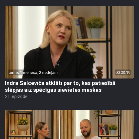
pirms 1 mēneša, 2 nedēļām
00:03:19
Indra Salceviča atklāti par to, kas patiesībā
slēpjas aiz spēcīgas sievietes maskas
21. epizode