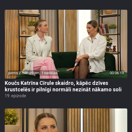
pirms 2 mēnešiem, 1 nedēļas
00:06:19
Koučs Katrīna Cīrule skaidro, kāpēc dzīves
krustcelēs ir pilnīgi normāli nezināt nākamo soli
19. epizode