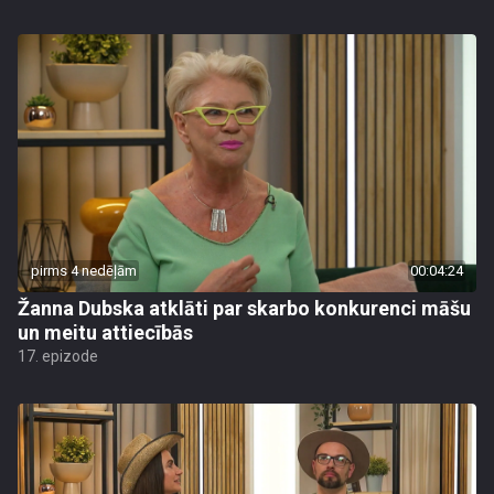
pirms 4 nedēļām
00:04:24
Žanna Dubska atklāti par skarbo konkurenci māšu
un meitu attiecībās
17. epizode