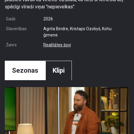
spēcīgi vīrieši viņai "nepievelkas".
Gads
2026
Slavenības
Agrita Bindre, Kristaps Ozoliņš, Kohu
ģimene
Žanrs
Realitātes šovi
Sezonas
Klipi