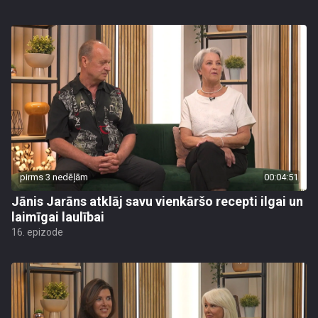
pirms 3 nedēļām
00:04:51
Jānis Jarāns atklāj savu vienkāršo recepti ilgai un
laimīgai laulībai
16. epizode