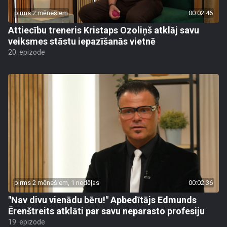
pirms 2 mēnešiem
00:02:46
Attiecību treneris Kristaps Ozoliņš atklāj savu
veiksmes stāstu iepazīšanās vietnē
20. epizode
pirms 2 mēnešiem, 1 nedēļas
00:02:36
"Nav divu vienādu bēru!" Apbedītājs Edmunds
Ērenštreits atklāti par savu neparasto profesiju
19. epizode