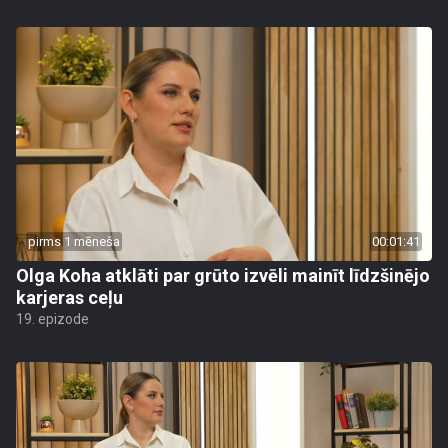
pirms 1 mēneša
00:01:41
Olga Koha atklāti par grūto izvēli mainīt līdzšinējo
karjeras ceļu
19. epizode