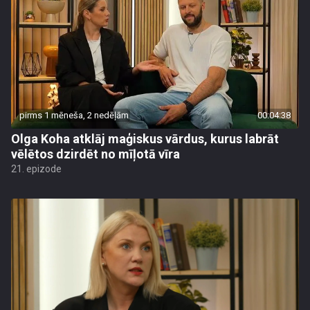
pirms 1 mēneša, 2 nedēļām
00:04:38
Olga Koha atklāj maģiskus vārdus, kurus labrāt
vēlētos dzirdēt no mīļotā vīra
21. epizode