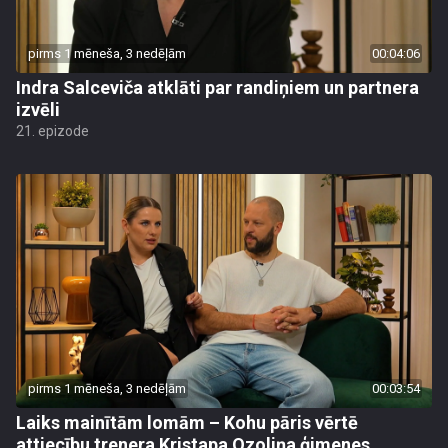
pirms 1 mēneša, 3 nedēļām
00:04:06
Indra Salceviča atklāti par randiņiem un partnera
izvēli
21. epizode
pirms 1 mēneša, 3 nedēļām
00:03:54
Laiks mainītām lomām – Kohu pāris vērtē
attiecību trenera Kristapa Ozoliņa ģimenes