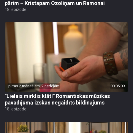
pārim – Kristapam Ozoliņam un Ramonai
18. epizode
pirms 2 mēnešiem, 2 nedēļām
00:05:09
"Lielais mirklis klāt!" Romantiskas mūzikas
pavadījumā izskan negaidīts bildinājums
18. epizode