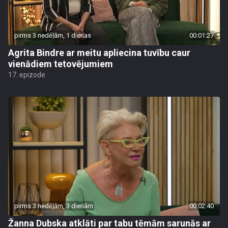
pirms 3 nedēļām, 1 dienas
00:01:27
Agrita Bindre ar meitu apliecina tuvību caur
vienādiem tetovējumiem
17. epizode
pirms 3 nedēļām, 3 dienām
00:02:40
Žanna Dubska atklāti par tabu tēmām sarunās ar