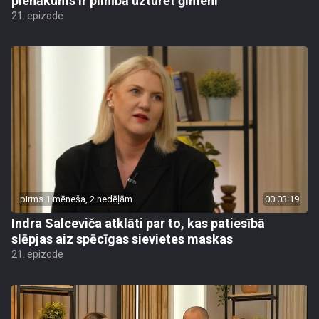
pienākums ir pilnībā uzturēt ģimeni
21. epizode
pirms 1 mēneša, 2 nedēļām
00:03:19
Indra Salceviča atklāti par to, kas patiesībā
slēpjas aiz spēcīgas sievietes maskas
21. epizode