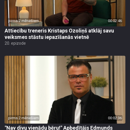
pirms 2 mēnešiem
00:02:46
Attiecību treneris Kristaps Ozoliņš atklāj savu
veiksmes stāstu iepazīšanās vietnē
20. epizode
pirms 2 mēnešiem
00:02:36
"Nav divu vienādu bēru!" Apbedītājs Edmunds