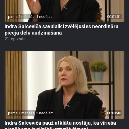
pirms 1 mēneša, 1 nedēļas
00:01:51
Indra Salceviča savulaik izvēlējusies neordināru
pieeja dēlu audzināšanā
21. epizode
pirms 1 mēneša, 2 nedēļām
00:03:40
Indra Salceviča pauž atklātu nostāju, ka vīrieša