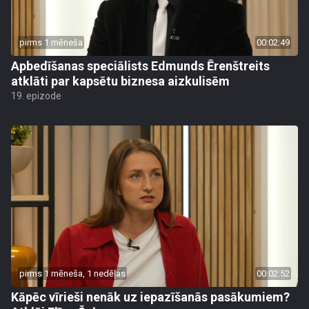
pirms 1 mēneša
00:02:49
Apbedīšanas speciālists Edmunds Ērenštreits
atklāti par kapsētu biznesa aizkulisēm
19. epizode
pirms 1 mēneša, 1 nedēļas
00:02:52
Kāpēc vīrieši nenāk uz iepazīšanās pasākumiem?