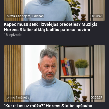
pirms 4 nedēļām, 1 dienas
00:03:46
Kāpēc mūsu senči izvēlējās precēties? Mūziķis
Horens Stalbe atklāj laulību patieso nozīmi
18. epizode
pirms 1 mēneša
00:05:27
"Kur ir tas uz mūžu?" Horens Stalbe apšauba