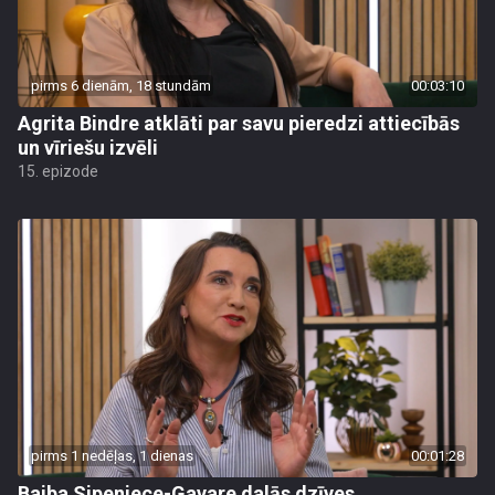
pirms 6 dienām, 18 stundām
00:03:10
Agrita Bindre atklāti par savu pieredzi attiecībās
un vīriešu izvēli
15. epizode
pirms 1 nedēļas, 1 dienas
00:01:28
Baiba Sipeniece-Gavare dalās dzīves