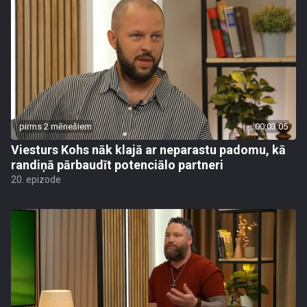
pirms 2 mēnešiem
00:03:05
Viesturs Kohs nāk klajā ar neparastu padomu, kā
randiņā pārbaudīt potenciālo partneri
20. epizode