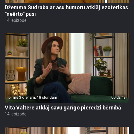
Džemma Sudraba ar asu humoru atklāj ezoterikas
"neērto" pusi
14. epizode
pirms 3 dienām, 18 stundām
00:02:43
Vita Valtere atklāj savu garīgo pieredzi bērnībā
14. epizode