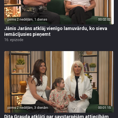
pirms 2 nedēļām, 1 dienas
00:02:02
Jānis Jarāns atklāj vienīgo lamuvārdu, ko sieva
iemācījusies pieņemt
16. epizode
pirms 2 nedēļām, 3 dienām
00:01:15
Dita Grauda atklāti par savstarpējām attiecībām