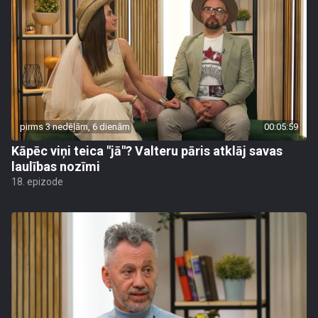
pirms 3 nedēļām, 6 dienām
00:05:59
Kāpēc viņi teica "jā"? Valteru pāris atklāj savas
laulības nozīmi
18. epizode