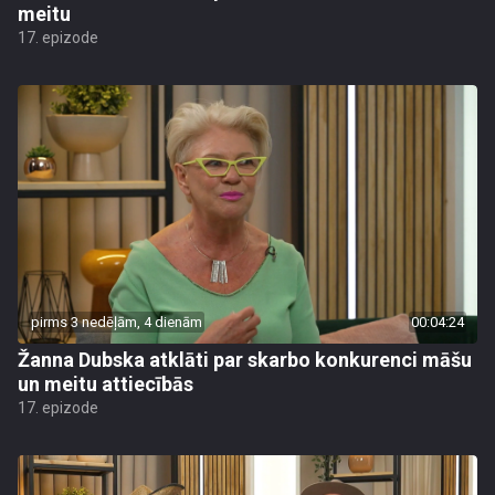
meitu
17. epizode
pirms 3 nedēļām, 4 dienām
00:04:24
Žanna Dubska atklāti par skarbo konkurenci māšu
un meitu attiecībās
17. epizode