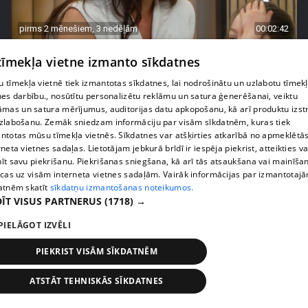
pirms 2 mēnešiem, 3 nedēļām
00:02:42
Zvanīt vai gaidīt zvanu? Dita Grauda par saziņas
 tīmekļa vietne izmanto sīkdatnes
etiķeti starp paaudzēm
17. epizode
 tīmekļa vietnē tiek izmantotas sīkdatnes, lai nodrošinātu un uzlabotu tīmek
nes darbību., nosūtītu personalizētu reklāmu un satura ģenerēšanai, veiktu
āmas un satura mērījumus, auditorijas datu apkopošanu, kā arī produktu izst
zlabošanu. Zemāk sniedzam informāciju par visām sīkdatnēm, kuras tiek
ntotas mūsu tīmekļa vietnēs. Sīkdatnes var atšķirties atkarībā no apmeklētā
rneta vietnes sadaļas. Lietotājam jebkurā brīdī ir iespēja piekrist, atteikties va
īt savu piekrišanu. Piekrišanas sniegšana, kā arī tās atsaukšana vai mainīša
ecas uz visām interneta vietnes sadaļām. Vairāk informācijas par izmantotaj
atnēm skatīt
sīkdatņu izmantošanas noteikumos.
ĪT VISUS PARTNERUS
(1718) →
PIELĀGOT IZVĒLI
PIEKRIST VISĀM SĪKDATNĒM
pirms 2 mēnešiem, 3 nedēļām
00:03:31
Žanna Dubska atklāti par slēpto sāncensību mātes
ATSTĀT TEHNISKĀS SĪKDATNES
un meitas attiecībās