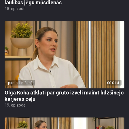
laulības jēgu mūsdienās
18. epizode
pirms 1 mēneša
00:01:41
Olga Koha atklāti par grūto izvēli mainīt līdzšinējo
karjeras ceļu
19. epizode