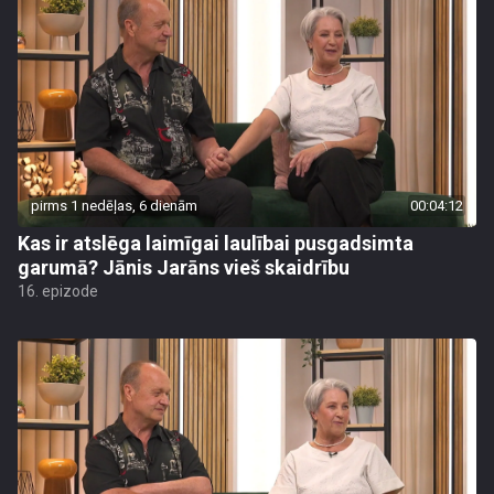
pirms 1 nedēļas, 6 dienām
00:04:12
Kas ir atslēga laimīgai laulībai pusgadsimta
garumā? Jānis Jarāns vieš skaidrību
16. epizode