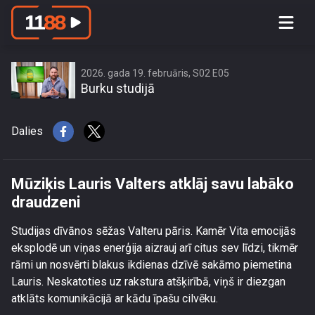
Mūziķis Lauris Valters atklāj savu
labāko draudzeni
2026. gada 19. februāris, S02 E05
Burku studijā
Dalies
Mūziķis Lauris Valters atklāj savu labāko
draudzeni
Studijas dīvānos sēžas Valteru pāris. Kamēr Vita emocijās
eksplodē un viņas enerģija aizrauj arī citus sev līdzi, tikmēr
rāmi un nosvērti blakus ikdienas dzīvē sakāmo piemetina
Lauris. Neskatoties uz rakstura atšķirībā, viņš ir diezgan
atklāts komunikācijā ar kādu īpašu cilvēku.