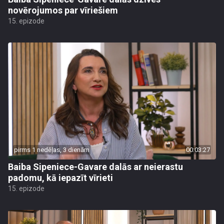
novērojumos par vīriešiem
15. epizode
pirms 1 nedēļas, 3 dienām
00:03:27
Baiba Sipeniece-Gavare dalās ar neierastu
padomu, kā iepazīt vīrieti
15. epizode