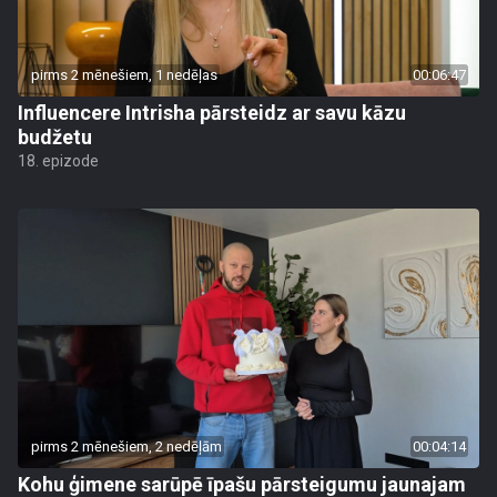
pirms 2 mēnešiem, 1 nedēļas
00:06:47
Influencere Intrisha pārsteidz ar savu kāzu
budžetu
18. epizode
pirms 2 mēnešiem, 2 nedēļām
00:04:14
Kohu ģimene sarūpē īpašu pārsteigumu jaunajam