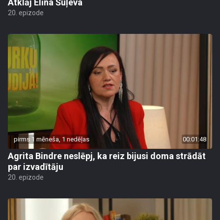
Atklāj Elīna Šuļeva
20. epizode
pirms 1 mēneša, 1 nedēļas
00:01:48
Agrita Bindre neslēpj, ka reiz bijusi doma strādāt
par izvadītāju
20. epizode