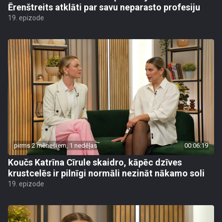
Ērenštreits atklāti par savu neparasto profesiju
19. epizode
pirms 2 mēnešiem, 1 nedēļas
00:06:19
Koučs Katrīna Cīrule skaidro, kāpēc dzīves
krustcelēs ir pilnīgi normāli nezināt nākamo soli
19. epizode