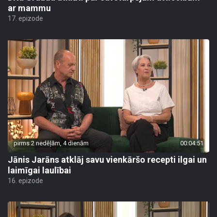
ar mammu
17. epizode
pirms 2 nedēļām, 4 dienām
00:04:51
Jānis Jarāns atklāj savu vienkāršo recepti ilgai un
laimīgai laulībai
16. epizode