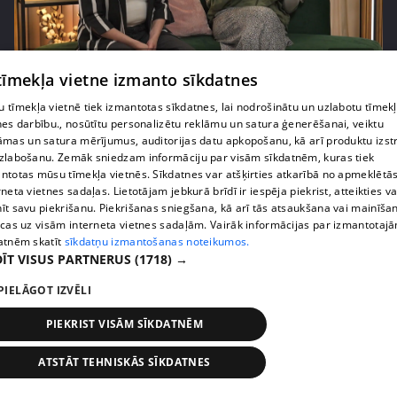
pirms 2 mēnešiem, 3 nedēļām
00:04:55
 tīmekļa vietne izmanto sīkdatnes
Estere Bindre atklāj, kas viņu kaitina mātes rīcībā
17. epizode
 tīmekļa vietnē tiek izmantotas sīkdatnes, lai nodrošinātu un uzlabotu tīmek
nes darbību., nosūtītu personalizētu reklāmu un satura ģenerēšanai, veiktu
āmas un satura mērījumus, auditorijas datu apkopošanu, kā arī produktu izst
zlabošanu. Zemāk sniedzam informāciju par visām sīkdatnēm, kuras tiek
ntotas mūsu tīmekļa vietnēs. Sīkdatnes var atšķirties atkarībā no apmeklētā
rneta vietnes sadaļas. Lietotājam jebkurā brīdī ir iespēja piekrist, atteikties va
īt savu piekrišanu. Piekrišanas sniegšana, kā arī tās atsaukšana vai mainīša
ecas uz visām interneta vietnes sadaļām. Vairāk informācijas par izmantotaj
atnēm skatīt
sīkdatņu izmantošanas noteikumos.
ĪT VISUS PARTNERUS
(1718) →
PIELĀGOT IZVĒLI
PIEKRIST VISĀM SĪKDATNĒM
pirms 2 mēnešiem, 3 nedēļām
00:02:42
Zvanīt vai gaidīt zvanu? Dita Grauda par saziņas
ATSTĀT TEHNISKĀS SĪKDATNES
etiķeti starp paaudzēm