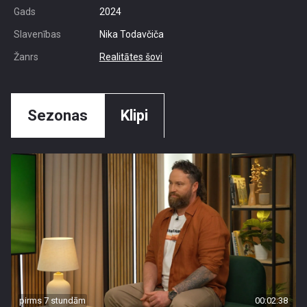
Gads
2024
Slavenības
Nika Todavčiča
Žanrs
Realitātes šovi
Sezonas
Klipi
pirms 7 stundām
00:02:38