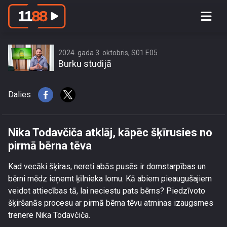
Nika Todavčiča atklāj, kāpēc šķīrusies
no pirmā bērna tēva
2024. gada 3. oktobris, S01 E05
Burku studijā
Dalies
Nika Todavčiča atklāj, kāpēc šķīrusies no
pirmā bērna tēva
Kad vecāki šķiras, nereti abās pusēs ir domstarpības un
bērni mēdz ieņemt ķīlnieka lomu. Kā abiem pieaugušajiem
veidot attiecības tā, lai neciestu pats bērns? Piedzīvoto
šķiršanās procesu ar pirmā bērna tēvu atminas izaugsmes
trenere Nika Todavčiča.