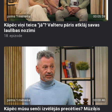
pirms 1 mēneša
00:05:59
Kāpēc viņi teica "jā"? Valteru pāris atklāj savas
laulības nozīmi
18. epizode
pirms 1 mēneša
00:03:46
Kāpēc mūsu senči izvēlējās precēties? Mūziķis