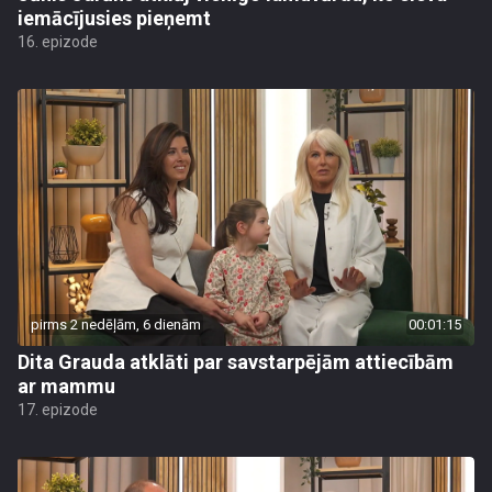
iemācījusies pieņemt
16. epizode
pirms 2 nedēļām, 6 dienām
00:01:15
Dita Grauda atklāti par savstarpējām attiecībām
ar mammu
17. epizode