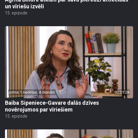
un vīriešu izvēli
15. epizode
pirms 1 nedēļas, 4 dienām
00:01:28
Baiba Sipeniece-Gavare dalās dzīves
novērojumos par vīriešiem
15. epizode