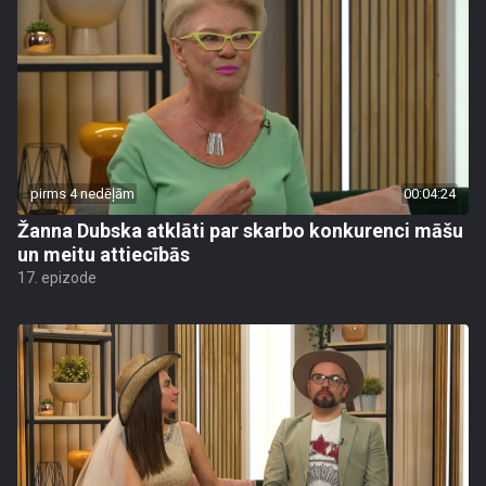
pirms 4 nedēļām
00:04:24
Žanna Dubska atklāti par skarbo konkurenci māšu
un meitu attiecībās
17. epizode