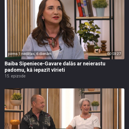
pirms 1 nedēļas, 6 dienām
00:03:27
Baiba Sipeniece-Gavare dalās ar neierastu
padomu, kā iepazīt vīrieti
15. epizode