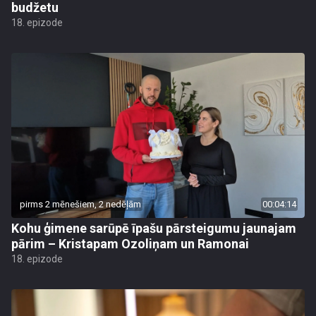
budžetu
18. epizode
pirms 2 mēnešiem, 2 nedēļām
00:04:14
Kohu ģimene sarūpē īpašu pārsteigumu jaunajam
pārim – Kristapam Ozoliņam un Ramonai
18. epizode