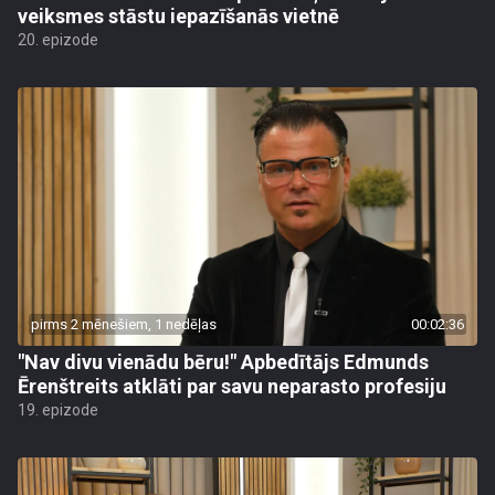
veiksmes stāstu iepazīšanās vietnē
20. epizode
pirms 2 mēnešiem, 1 nedēļas
00:02:36
"Nav divu vienādu bēru!" Apbedītājs Edmunds
Ērenštreits atklāti par savu neparasto profesiju
19. epizode