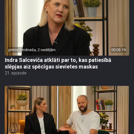
pirms 1 mēneša, 2 nedēļām
00:03:19
Indra Salceviča atklāti par to, kas patiesībā
slēpjas aiz spēcīgas sievietes maskas
21. epizode