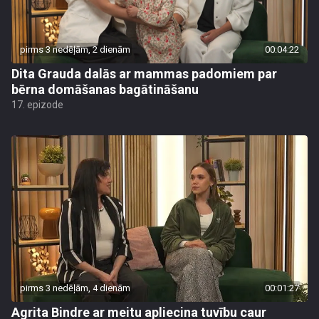
pirms 3 nedēļām, 2 dienām
00:04:22
Dita Grauda dalās ar mammas padomiem par
bērna domāšanas bagātināšanu
17. epizode
pirms 3 nedēļām, 4 dienām
00:01:27
Agrita Bindre ar meitu apliecina tuvību caur