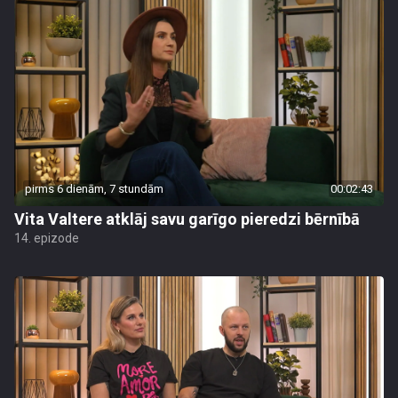
pirms 6 dienām, 7 stundām
00:02:43
Vita Valtere atklāj savu garīgo pieredzi bērnībā
14. epizode