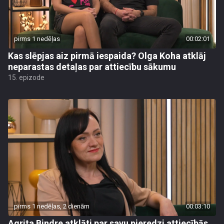
pirms 1 nedēļas
00:02:01
Kas slēpjas aiz pirmā iespaida? Olga Koha atklāj
neparastas detaļas par attiecību sākumu
15. epizode
pirms 1 nedēļas, 2 dienām
00:03:10
Agrita Bindre atklāti par savu pieredzi attiecībās