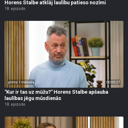
Horens Stalbe atklāj laulību patieso nozīmi
18. epizode
pirms 1 mēneša
00:05:27
"Kur ir tas uz mūžu?" Horens Stalbe apšauba
laulības jēgu mūsdienās
18. epizode