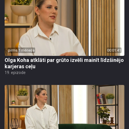
pirms 1 mēneša
00:01:41
Olga Koha atklāti par grūto izvēli mainīt līdzšinējo
karjeras ceļu
19. epizode