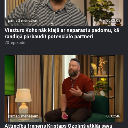
pirms 2 mēnešiem
00:03:05
Viesturs Kohs nāk klajā ar neparastu padomu, kā
randiņā pārbaudīt potenciālo partneri
20. epizode
pirms 2 mēnešiem
00:02:46
Attiecību treneris Kristaps Ozoliņš atklāj savu