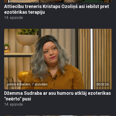
Attiecību treneris Kristaps Ozoliņš asi iebilst pret
ezotērikas terapiju
14. epizode
pirms 4 dienām, 7 stundām
00:02:26
Džemma Sudraba ar asu humoru atklāj ezoterikas
"neērto" pusi
14. epizode