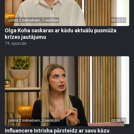
pirms 2 mēnešiem, 1 nedēļas
00:02:35
Olga Koha saskaras ar kādu aktuālu pusmūža
krīzes jautājumu
19. epizode
pirms 2 mēnešiem, 2 nedēļām
00:06:47
Influencere Intrisha pārsteidz ar savu kāzu