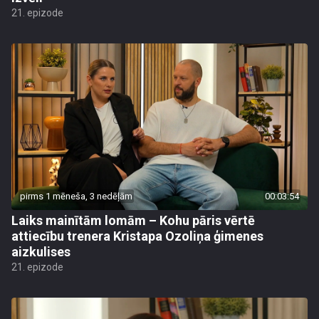
21. epizode
pirms 1 mēneša, 3 nedēļām
00:03:54
Laiks mainītām lomām – Kohu pāris vērtē
attiecību trenera Kristapa Ozoliņa ģimenes
aizkulises
21. epizode