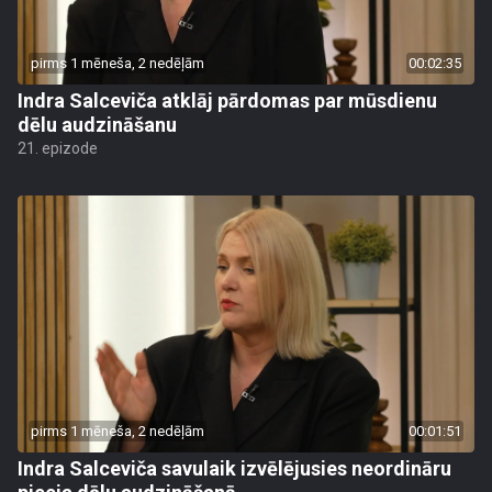
pirms 1 mēneša, 2 nedēļām
00:02:35
Indra Salceviča atklāj pārdomas par mūsdienu
dēlu audzināšanu
21. epizode
pirms 1 mēneša, 2 nedēļām
00:01:51
Indra Salceviča savulaik izvēlējusies neordināru