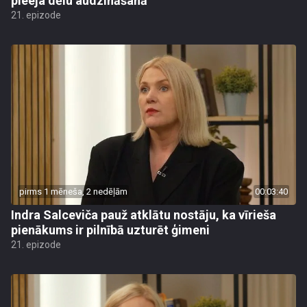
pieeja dēlu audzināšanā
21. epizode
pirms 1 mēneša, 2 nedēļām
00:03:40
Indra Salceviča pauž atklātu nostāju, ka vīrieša
pienākums ir pilnībā uzturēt ģimeni
21. epizode