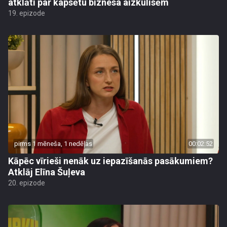
atklāti par kapsētu biznesa aizkulisēm
19. epizode
pirms 1 mēneša, 1 nedēļas
00:02:52
Kāpēc vīrieši nenāk uz iepazīšanās pasākumiem?
Atklāj Elīna Šuļeva
20. epizode