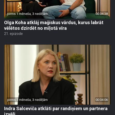
pirms 1 mēneša, 3 nedēļām
00:04:38
Olga Koha atklāj maģiskus vārdus, kurus labrāt
vēlētos dzirdēt no mīļotā vīra
21. epizode
pirms 1 mēneša, 3 nedēļām
00:04:06
Indra Salceviča atklāti par randiņiem un partnera
izvēli