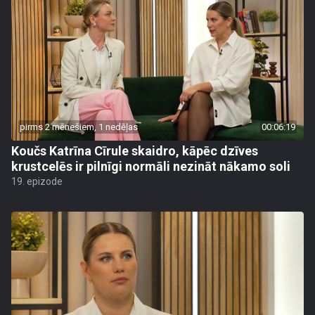
pirms 2 mēnešiem, 1 nedēļas
00:06:19
Koučs Katrīna Cīrule skaidro, kāpēc dzīves
krustcelēs ir pilnīgi normāli nezināt nākamo soli
19. epizode