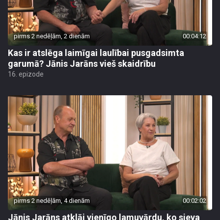
pirms 2 nedēļām, 2 dienām
00:04:12
Kas ir atslēga laimīgai laulībai pusgadsimta
garumā? Jānis Jarāns vieš skaidrību
16. epizode
pirms 2 nedēļām, 4 dienām
00:02:02
Jānis Jarāns atklāj vienīgo lamuvārdu, ko sieva