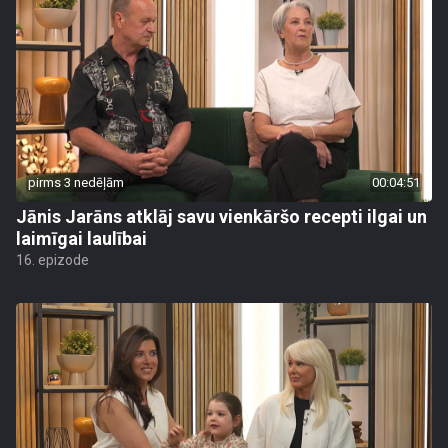
pirms 3 nedēļām
00:04:51
Jānis Jarāns atklāj savu vienkāršo recepti ilgai un
laimīgai laulībai
16. epizode