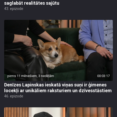
saglabāt realitātes sajūtu
43. epizode
pirms 11 mēnešiem, 3 nedēļām
00:03:17
Denīzes Lapinskas ieskatā viņas suņi ir ģimenes
locekļi ar unikāliem raksturiem un dzīvesstāstiem
46. epizode