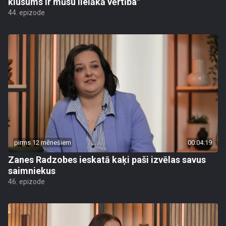
klusums ir mūsu lielākā vērtība"
44. epizode
pirms 12 mēnešiem
00:04:19
Zanes Radzobes ieskatā kaķi paši izvēlas savus
saimniekus
46. epizode