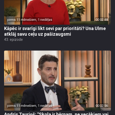
pirms 11 mēnešiem, 1 nedēļas
00:02:48
Kāpēc ir svarīgi likt sevi par prioritāti? Una Ulme
atklāj savu ceļu uz pašizaugsmi
43. epizode
pirms 11 mēnešiem, 1 nedēļas
00:02:56
Andris Tauriņš: "Skola ir bērnam, ne vecākiem vai