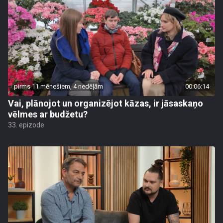
pirms 11 mēnešiem, 4 nedēļām
00:06:14
Vai, plānojot un organizējot kāzas, ir jāsaskaņo
vēlmes ar budžetu?
33. epizode