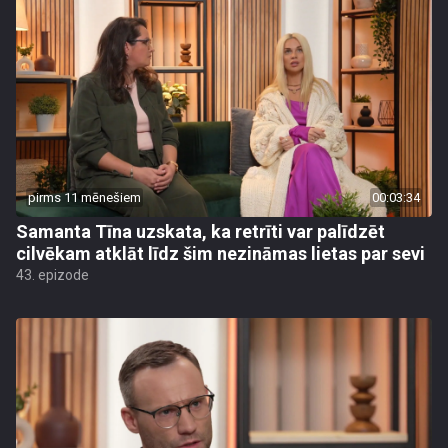
pirms 11 mēnešiem
00:03:34
Samanta Tīna uzskata, ka retrīti var palīdzēt
cilvēkam atklāt līdz šim nezināmas lietas par sevi
43. epizode