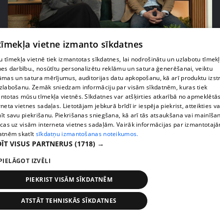
pirms 1 gada
00:02:21
 tīmekļa vietne izmanto sīkdatnes
Skola kā sabiedrības spogulis – Kalvāns aicina
 tīmekļa vietnē tiek izmantotas sīkdatnes, lai nodrošinātu un uzlabotu tīmek
vecākus uzticēties
nes darbību., nosūtītu personalizētu reklāmu un satura ģenerēšanai, veiktu
26. epizode
āmas un satura mērījumus, auditorijas datu apkopošanu, kā arī produktu izst
zlabošanu. Zemāk sniedzam informāciju par visām sīkdatnēm, kuras tiek
ntotas mūsu tīmekļa vietnēs. Sīkdatnes var atšķirties atkarībā no apmeklētā
rneta vietnes sadaļas. Lietotājam jebkurā brīdī ir iespēja piekrist, atteikties va
īt savu piekrišanu. Piekrišanas sniegšana, kā arī tās atsaukšana vai mainīša
ecas uz visām interneta vietnes sadaļām. Vairāk informācijas par izmantotaj
atnēm skatīt
sīkdatņu izmantošanas noteikumos.
ĪT VISUS PARTNERUS
(1718) →
PIELĀGOT IZVĒLI
PIEKRIST VISĀM SĪKDATNĒM
ATSTĀT TEHNISKĀS SĪKDATNES
pirms 1 gada
00:01:45
Aigars Grāvers: "Tolaik nebija ne menedžeru, ne