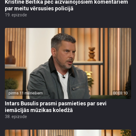
Kristīne Beitika pēc aizvainojošiem komentāriem
par meitu vērsusies policijā
19. epizode
pirms 11 mēnešiem
00:03:10
Intars Busulis prasmi pasmieties par sevi
iemācījās mūzikas koledžā
38. epizode