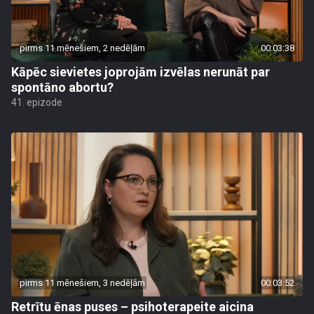
pirms 11 mēnešiem, 2 nedēļām
00:03:38
Kāpēc sievietes joprojām izvēlas nerunāt par
spontāno abortu?
41. epizode
pirms 11 mēnešiem, 3 nedēļām
00:03:52
Retrītu ēnas puses – psihoterapeite aicina