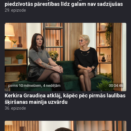
piedzīvotās pārestības līdz galam nav sadzijušas
29. epizode
pirms 10 mēnešiem, 4 nedēļām
00:04:46
Kerkira Graudiņa atklāj, kāpēc pēc pirmās laulības
šķiršanas mainīja uzvārdu
36. epizode