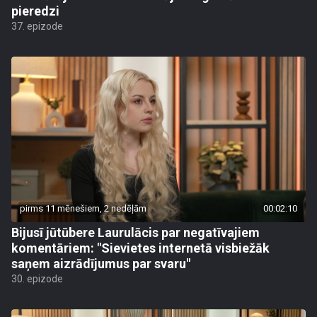
pieredzi
37. epizode
pirms 11 mēnešiem, 2 nedēļām
00:02:10
Bijusī jūtūbere Laurulācis par negatīvajiem
komentāriem: "Sievietes internetā visbiežāk
saņem aizrādījumus par svaru"
30. epizode