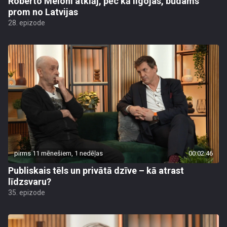
Roberto Meloni atklāj, pēc kā ilgojas, būdams
prom no Latvijas
28. epizode
pirms 11 mēnešiem, 1 nedēļas
00:02:46
Publiskais tēls un privātā dzīve – kā atrast
līdzsvaru?
35. epizode