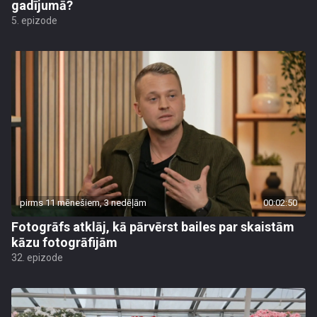
gadījumā?
5. epizode
pirms 11 mēnešiem, 3 nedēļām
00:02:50
Fotogrāfs atklāj, kā pārvērst bailes par skaistām
kāzu fotogrāfijām
32. epizode