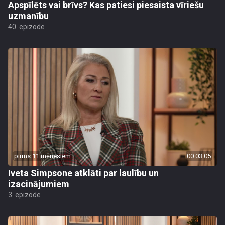
Apspīlēts vai brīvs? Kas patiesi piesaista vīriešu
uzmanību
40. epizode
pirms 11 mēnešiem
00:03:05
Iveta Simpsone atklāti par laulību un
izacinājumiem
3. epizode