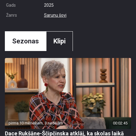
Gads
2025
Žanrs
Sarunu šovi
Sezonas
Klipi
pirms 10 mēnešiem, 3 nedēļām
00:02:45
Dace Rukšāne-Ščipčinska atklāj, ka skolas laikā