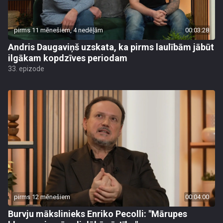
pirms 11 mēnešiem, 4 nedēļām
00:03:28
Andris Daugaviņš uzskata, ka pirms laulībām jābūt
ilgākam kopdzīves periodam
33. epizode
pirms 12 mēnešiem
00:04:00
Burvju mākslinieks Enriko Pecolli: "Mārupes