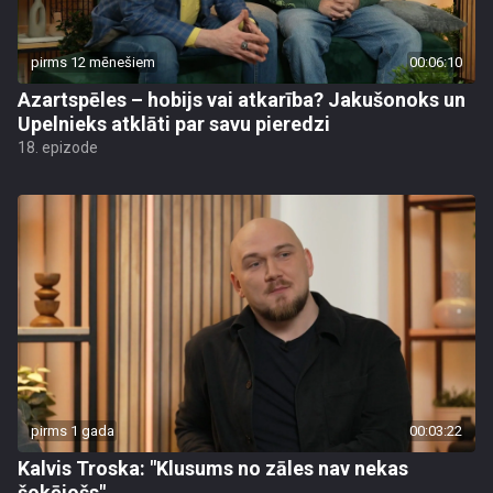
pirms 12 mēnešiem
00:06:10
Azartspēles – hobijs vai atkarība? Jakušonoks un
Upelnieks atklāti par savu pieredzi
18. epizode
pirms 1 gada
00:03:22
Kalvis Troska: "Klusums no zāles nav nekas
šokējošs"