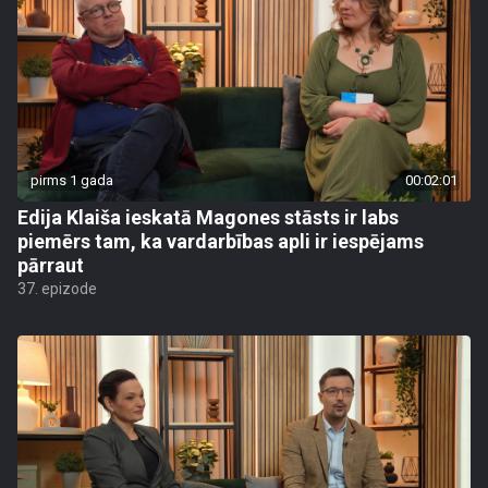
pirms 1 gada
00:02:01
Edija Klaiša ieskatā Magones stāsts ir labs
piemērs tam, ka vardarbības apli ir iespējams
pārraut
37. epizode