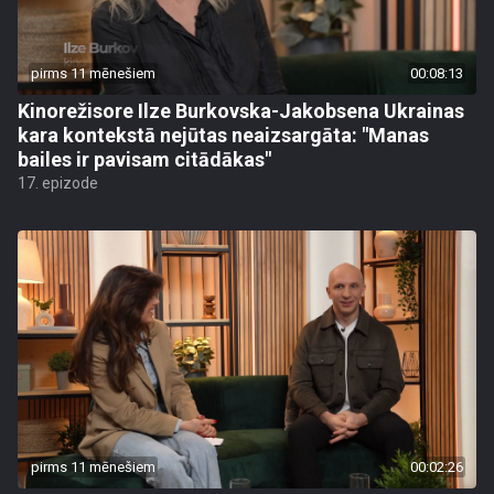
pirms 11 mēnešiem
00:08:13
Kinorežisore Ilze Burkovska-Jakobsena Ukrainas
kara kontekstā nejūtas neaizsargāta: "Manas
bailes ir pavisam citādākas"
17. epizode
pirms 11 mēnešiem
00:02:26