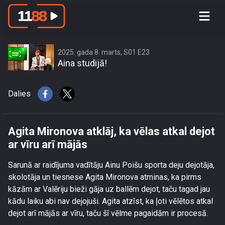
Agita Mironova atklāj, ka vēlas atkal
dejot ar vīru arī mājās
2025. gada 8. marts, S01 E23
Aina studijā!
Dalies
Agita Mironova atklāj, ka vēlas atkal dejot
ar vīru arī mājās
Sarunā ar raidījuma vadītāju Ainu Poišu sporta deju dejotāja,
skolotāja un tiesnese Agita Mironova atminas, ka pirms
kāzām ar Valēriju bieži gāja uz ballēm dejot, taču tagad jau
kādu laiku abi nav dejojuši. Agita atzīst, ka ļoti vēlētos atkal
dejot arī mājās ar vīru, taču šī vēlme pagaidām ir procesā.