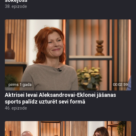
38. epizode
pirms 1 gada
00:02:59
Aktrisei Ievai Aleksandrovai-Eklonei jāšanas
sports palīdz uzturēt sevi formā
46. epizode