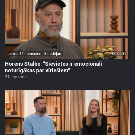
pirms 11 mēnešiem, 3 nedēļām
00:05:32
Horens Stalbe: "Sievietes ir emocionāli
noturīgākas par vīriešiem"
31. epizode