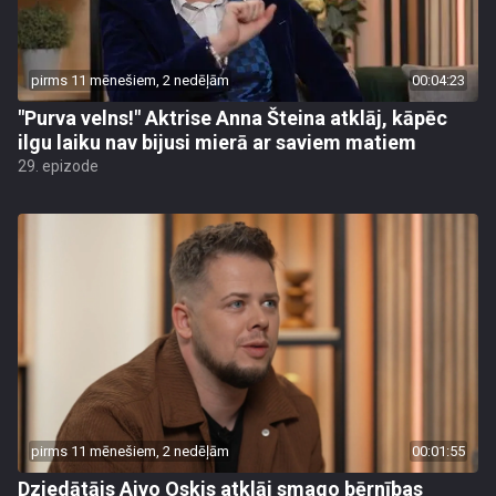
pirms 11 mēnešiem, 2 nedēļām
00:04:23
"Purva velns!" Aktrise Anna Šteina atklāj, kāpēc
ilgu laiku nav bijusi mierā ar saviem matiem
29. epizode
pirms 11 mēnešiem, 2 nedēļām
00:01:55
Dziedātājs Aivo Oskis atklāj smago bērnības