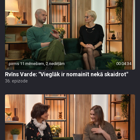
pirms 11 mēnešiem, 2 nedēļām
00:04:34
Rvīns Varde: "Vieglāk ir nomainīt nekā skaidrot"
36. epizode