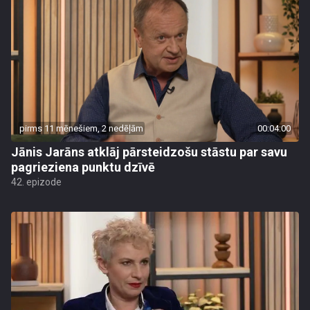
pirms 11 mēnešiem, 2 nedēļām
00:04:00
Jānis Jarāns atklāj pārsteidzošu stāstu par savu
pagrieziena punktu dzīvē
42. epizode