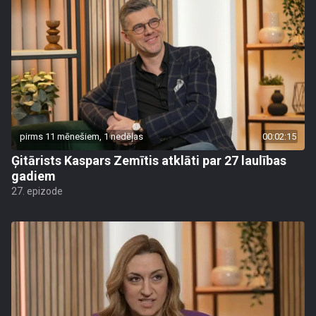
pirms 11 mēnešiem, 1 nedēļas
00:02:15
Ģitārists Kaspars Zemītis atklāti par 27 laulības
gadiem
27. epizode