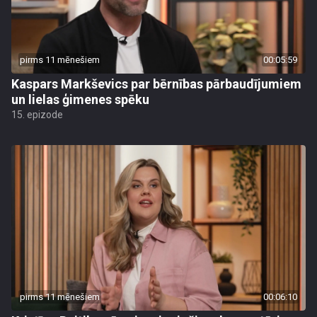
pirms 11 mēnešiem
00:05:59
Kaspars Markševics par bērnības pārbaudījumiem
un lielas ģimenes spēku
15. epizode
pirms 11 mēnešiem
00:06:10