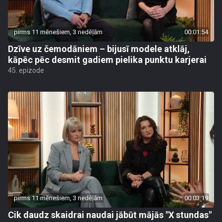
pirms 11 mēnešiem, 3 nedēļām
00:01:54
Dzīve uz čemodāniem – bijusī modele atklāj,
kāpēc pēc desmit gadiem pielika punktu karjerai
45. epizode
pirms 11 mēnešiem, 3 nedēļām
00:03:19
Cik daudz skaidrai naudai jābūt mājās "X stundas"