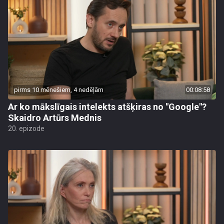
pirms 10 mēnešiem, 4 nedēļām
00:08:58
Ar ko mākslīgais intelekts atšķiras no "Google"?
Skaidro Artūrs Mednis
20. epizode