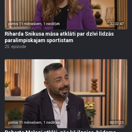
pirms 11 mēnešiem, 1 nedēļas
00:02:47
Riharda Snikusa māsa atklāti par dzīvi līdzās
paralimpiskajam sportistam
25. epizode
pirms 11 mēnešiem, 1 nedēļas
00:01:23