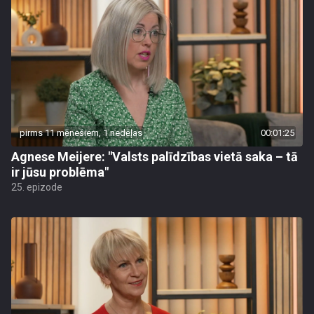
pirms 11 mēnešiem, 1 nedēļas
00:01:25
Agnese Meijere: "Valsts palīdzības vietā saka – tā
ir jūsu problēma"
25. epizode