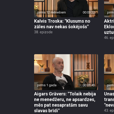
pirms 12 mēnešiem
00:03:22
pirm
Kalvis Troska: "Klusums no
Aktr
zāles nav nekas šokējošs"
Eklo
uztu
38. epizode
46. e
pirms 1 gada
00:01:45
pirm
Aigars Grāvers: "Tolaik nebija
Unas
ne menedžeru, ne apsardzes,
tran
mēs pat nesapratām savu
"nev
slavas brīdi"
43. e