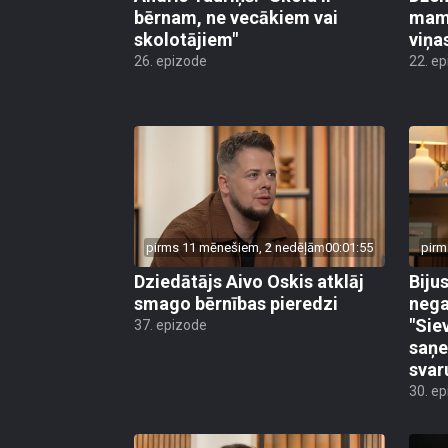
bērnam, ne vecākiem vai
mamm
skolotājiem"
viņa
26. epizode
22. e
pirms 11 mēnešiem, 2 nedēļām
00:01:55
pirm
Dziedātājs Aivo Oskis atklāj
Biju
smago bērnības pieredzi
nega
"Sie
37. epizode
saņe
svar
30. e