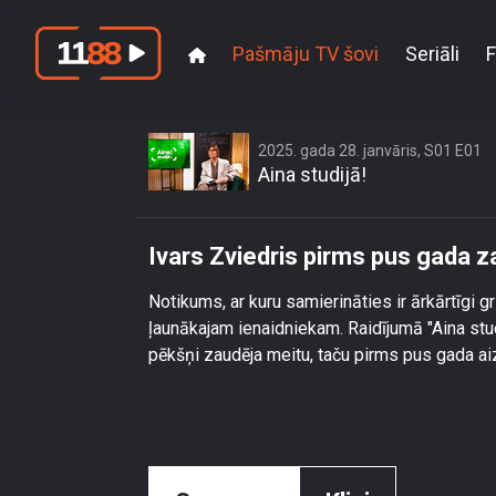
Pašmāju TV šovi
Seriāli
F
2025. gada 28. janvāris, S01 E01
Aina studijā!
Ivars Zviedris pirms pus gada
Notikums, ar kuru samierināties ir ārkārtīgi g
ļaunākajam ienaidniekam. Raidījumā "Aina stud
pēkšņi zaudēja meitu, taču pirms pus gada a