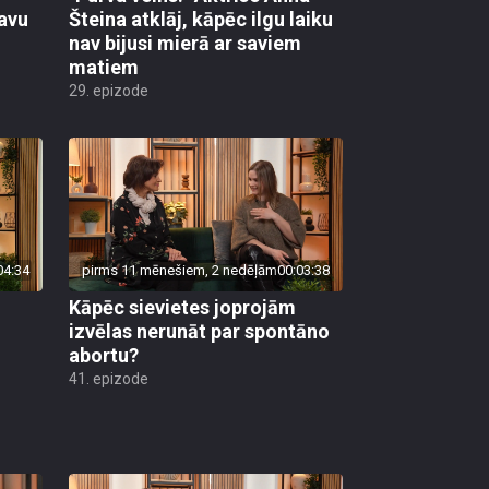
savu
Šteina atklāj, kāpēc ilgu laiku
nav bijusi mierā ar saviem
matiem
29. epizode
04:34
pirms 11 mēnešiem, 2 nedēļām
00:03:38
Kāpēc sievietes joprojām
izvēlas nerunāt par spontāno
abortu?
41. epizode