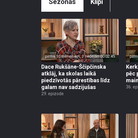
Sezonas
Klipi
pirms 10 mēnešiem, 3 nedēļām
00:02:45
pirm
Dace Rukšāne-Ščipčinska
Kerk
atklāj, ka skolas laikā
pēc 
piedzīvotās pārestības līdz
main
galam nav sadzijušas
36. e
29. epizode