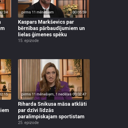
03:34
pirms 11 mēnešiem
00:05:59
a
Kaspars Markševics par
kam
bērnības pārbaudījumiem un
lielas ģimenes spēku
15. epizode
02:15
pirms 11 mēnešiem, 1 nedēļas
00:02:47
Riharda Snikusa māsa atklāti
diem
par dzīvi līdzās
paralimpiskajam sportistam
25. epizode