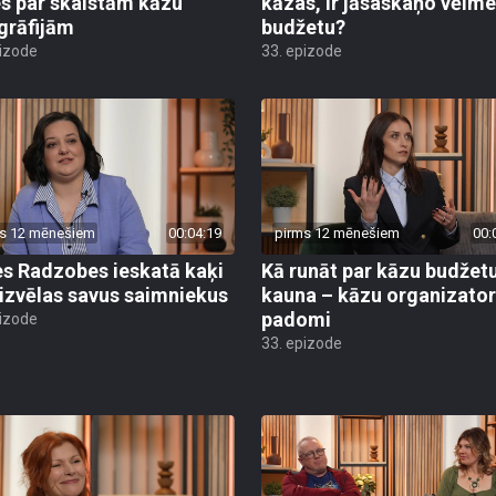
es par skaistām kāzu
kāzas, ir jāsaskaņo vēlme
grāfijām
budžetu?
pizode
33. epizode
s 12 mēnešiem
00:04:19
pirms 12 mēnešiem
00:
s Radzobes ieskatā kaķi
Kā runāt par kāzu budžet
 izvēlas savus saimniekus
kauna – kāzu organizato
padomi
pizode
33. epizode