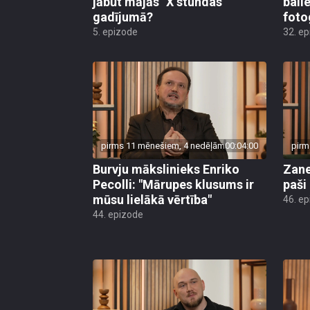
jābūt mājās "X stundas"
bail
gadījumā?
foto
5. epizode
32. e
pirms 11 mēnešiem, 4 nedēļām
00:04:00
pirm
Burvju mākslinieks Enriko
Zane
Pecolli: "Mārupes klusums ir
paši
mūsu lielākā vērtība"
46. e
44. epizode