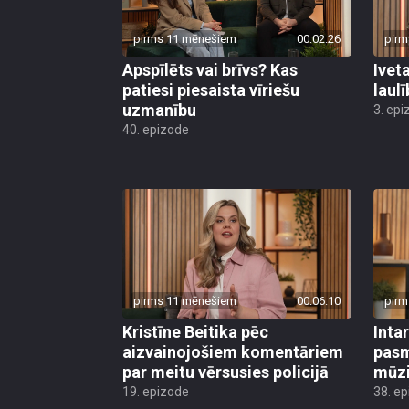
pirms 11 mēnešiem
00:02:26
pirm
Apspīlēts vai brīvs? Kas
Ivet
patiesi piesaista vīriešu
laul
uzmanību
3. epi
40. epizode
pirms 11 mēnešiem
00:06:10
pirm
Kristīne Beitika pēc
Inta
aizvainojošiem komentāriem
pasm
par meitu vērsusies policijā
mūzi
19. epizode
38. e