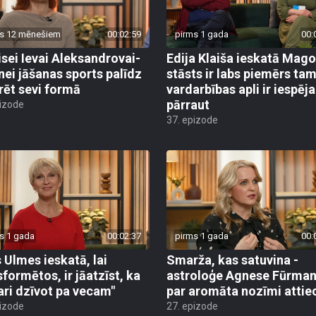
s 12 mēnešiem
00:02:59
pirms 1 gada
00:
isei Ievai Aleksandrovai-
Edija Klaiša ieskatā Mag
nei jāšanas sports palīdz
stāsts ir labs piemērs tam
rēt sevi formā
vardarbības apli ir iespēj
pārraut
pizode
37. epizode
s 1 gada
00:02:37
pirms 1 gada
00:
 Ulmes ieskatā, lai
Smarža, kas satuvina -
sformētos, ir jāatzīst, ka
astroloģe Agnese Fūrma
ari dzīvot pa vecam"
par aromāta nozīmi attie
pizode
27. epizode