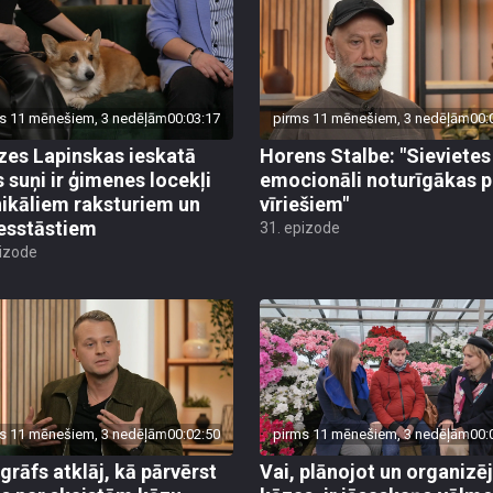
s 11 mēnešiem, 3 nedēļām
00:03:17
pirms 11 mēnešiem, 3 nedēļām
00:
zes Lapinskas ieskatā
Horens Stalbe: "Sievietes 
s suņi ir ģimenes locekļi
emocionāli noturīgākas p
nikāliem raksturiem un
vīriešiem"
esstāstiem
31. epizode
pizode
s 11 mēnešiem, 3 nedēļām
00:02:50
pirms 11 mēnešiem, 3 nedēļām
00:
grāfs atklāj, kā pārvērst
Vai, plānojot un organizē