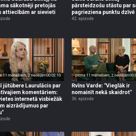
a sākotnēji pretojās
pārsteidzošu stāstu par 
s attiecībām ar sievieti
pagrieziena punktu dzīvē
pizode
42. epizode
s 11 mēnešiem, 2 nedēļām
00:02:10
pirms 11 mēnešiem, 2 nedēļām
00:
sī jūtūbere Laurulācis par
Rvīns Varde: "Vieglāk ir
tīvajiem komentāriem:
nomainīt nekā skaidrot"
vietes internetā visbiežāk
36. epizode
m aizrādījumus par
u"
pizode