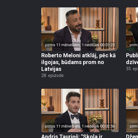
pirms 11 mēnešiem, 1 nedēļas
00:01:23
pirm
Roberto Meloni atklāj, pēc kā
Publ
ilgojas, būdams prom no
dzīv
Latvijas
35. e
28. epizode
pirms 11 mēnešiem, 1 nedēļas
00:02:56
pirm
Andris Tauriņš: "Skola ir
Džem