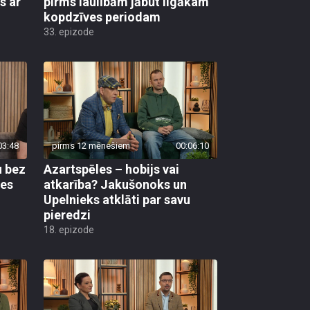
s ar
pirms laulībām jābūt ilgākam
kopdzīves periodam
33. epizode
03:48
pirms 12 mēnešiem
00:06:10
u bez
Azartspēles – hobijs vai
res
atkarība? Jakušonoks un
Upelnieks atklāti par savu
pieredzi
18. epizode