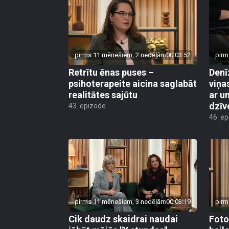
pirms 11 mēnešiem, 2 nedēļām
00:03:52
pirm
Retrītu ēnas puses –
Denī
psihoterapeite aicina saglabāt
viņa
realitātes sajūtu
ar u
dzīv
43. epizode
46. e
pirms 11 mēnešiem, 3 nedēļām
00:03:19
pirm
Cik daudz skaidrai naudai
Foto