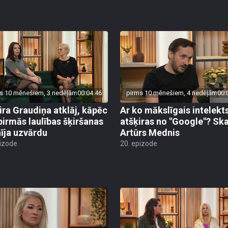
s 10 mēnešiem, 3 nedēļām
00:04:46
pirms 10 mēnešiem, 4 nedēļām
00:
ira Graudiņa atklāj, kāpēc
Ar ko mākslīgais intelekt
pirmās laulības šķiršanas
atšķiras no "Google"? Sk
īja uzvārdu
Artūrs Mednis
pizode
20. epizode