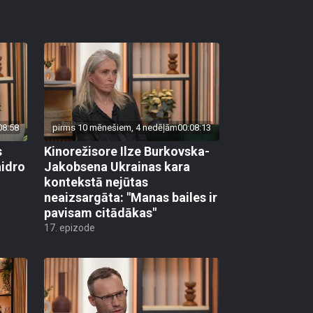
08:58
pirms 10 mēnešiem, 4 nedēļām
00:08:13
s
Kinorežisore Ilze Burkovska-
aidro
Jakobsena Ukrainas kara
kontekstā nejūtas
neaizsargāta: "Manas bailes ir
pavisam citādākas"
17. epizode