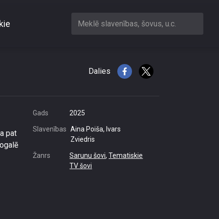
kie
Meklē slavenības, šovus, u.c.
Dalies
Gads
2025
Slavenības
Aina Poiša, Ivars
ta pat
Zviedris
nogalē
Žanrs
Sarunu šovi
,
Tematiskie
TV šovi