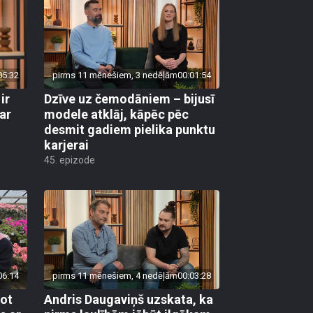
05:32
pirms 11 mēnešiem, 3 nedēļām
00:01:54
ir
Dzīve uz čemodāniem – bijusī
ar
modele atklāj, kāpēc pēc
desmit gadiem pielika punktu
karjerai
45. epizode
06:14
pirms 11 mēnešiem, 4 nedēļām
00:03:28
jot
Andris Daugaviņš uzskata, ka