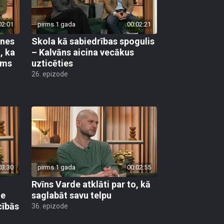
02:01
pirms 1 gada
00:02:21
ones
Skola kā sabiedrības spogulis
, ka
– Kalvāns aicina vecākus
ams
uzticēties
26. epizode
03:30
pirms 1 gada
00:02:55
Rvīns Varde atklāti par to, kā
ne
saglabāt savu telpu
cībās
36. epizode