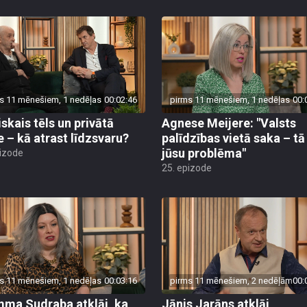
s 11 mēnešiem, 1 nedēļas
00:02:46
pirms 11 mēnešiem, 1 nedēļas
00:
iskais tēls un privātā
Agnese Meijere: "Valsts
e – kā atrast līdzsvaru?
palīdzības vietā saka – tā 
jūsu problēma"
pizode
25. epizode
s 11 mēnešiem, 1 nedēļas
00:03:16
pirms 11 mēnešiem, 2 nedēļām
00:
ma Sudraba atklāj, ka
Jānis Jarāns atklāj