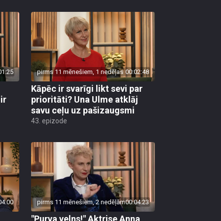
01:25
pirms 11 mēnešiem, 1 nedēļas
00:02:48
Kāpēc ir svarīgi likt sevi par
ir
prioritāti? Una Ulme atklāj
savu ceļu uz pašizaugsmi
43. epizode
04:00
pirms 11 mēnešiem, 2 nedēļām
00:04:23
"Purva velns!" Aktrise Anna