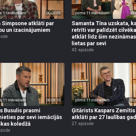
s 11 mēnešiem
00:03:05
pirms 11 mēnešiem
00:
a Simpsone atklāti par
Samanta Tīna uzskata, k
ību un izacinājumiem
retrīti var palīdzēt cilvē
atklāt līdz šim nezināmas
zode
lietas par sevi
43. epizode
s 11 mēnešiem
00:03:10
pirms 11 mēnešiem
00:
rs Busulis prasmi
Ģitārists Kaspars Zemītis
ieties par sevi iemācījās
atklāti par 27 laulības ga
kas koledžā
27. epizode
pizode