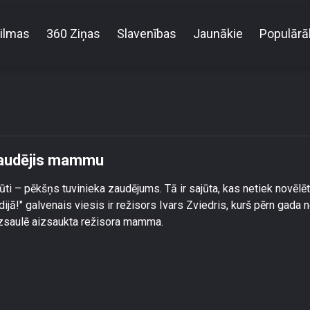
ilmas
360 Ziņas
Slavenības
Jaunākie
Populārā
Ivars Zviedris pirms pus gada zaudējis mammu
 zaudējis mammu
rūti – pēkšņs tuvinieka zaudējums. Tā ir sajūta, kas netiek novēlē
ijā!" galvenais viesis ir režisors Ivars Zviedris, kurš pērn gada 
izsaulē aizsaukta režisora mamma.