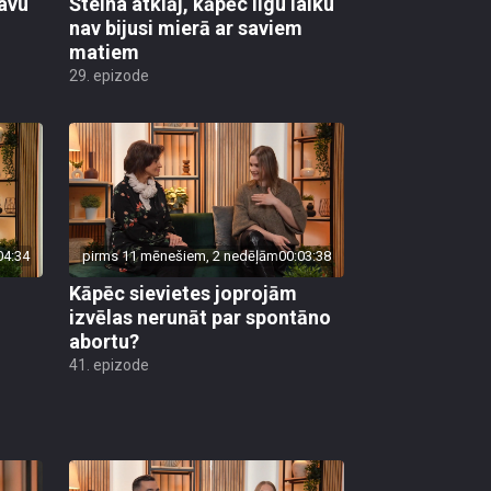
savu
Šteina atklāj, kāpēc ilgu laiku
nav bijusi mierā ar saviem
matiem
29. epizode
04:34
pirms 11 mēnešiem, 2 nedēļām
00:03:38
Kāpēc sievietes joprojām
izvēlas nerunāt par spontāno
abortu?
41. epizode