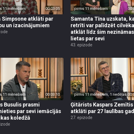
s 11 mēnešiem
00:03:05
pirms 11 mēnešiem
00:
a Simpsone atklāti par
Samanta Tīna uzskata, k
ību un izacinājumiem
retrīti var palīdzēt cilvē
atklāt līdz šim nezināmas
zode
lietas par sevi
43. epizode
s 11 mēnešiem
00:03:10
pirms 11 mēnešiem, 1 nedēļas
00:
rs Busulis prasmi
Ģitārists Kaspars Zemītis
ieties par sevi iemācījās
atklāti par 27 laulības ga
kas koledžā
27. epizode
pizode