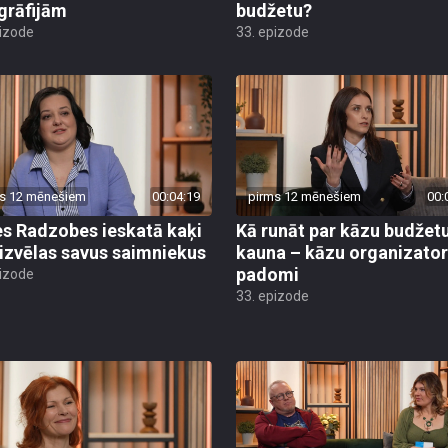
grāfijām
budžetu?
pizode
33. epizode
s 12 mēnešiem
00:04:19
pirms 12 mēnešiem
00:
s Radzobes ieskatā kaķi
Kā runāt par kāzu budžet
 izvēlas savus saimniekus
kauna – kāzu organizato
padomi
pizode
33. epizode