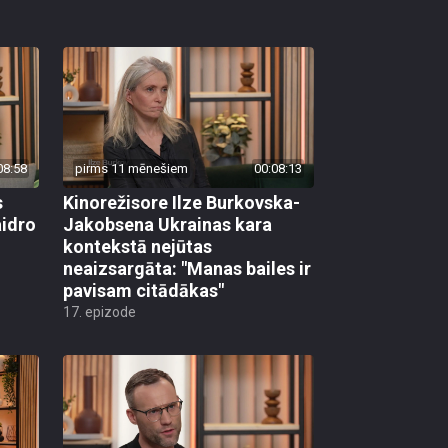
08:58
pirms 11 mēnešiem
00:08:13
s
Kinorežisore Ilze Burkovska-
aidro
Jakobsena Ukrainas kara
kontekstā nejūtas
neaizsargāta: "Manas bailes ir
pavisam citādākas"
17. epizode