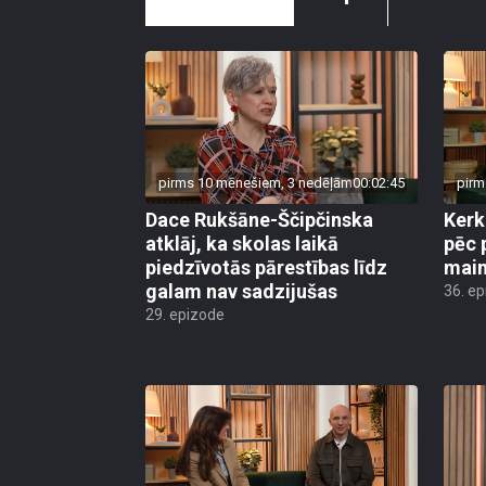
pirms 10 mēnešiem, 3 nedēļām
00:02:45
pirm
Dace Rukšāne-Ščipčinska
Kerk
atklāj, ka skolas laikā
pēc 
piedzīvotās pārestības līdz
main
galam nav sadzijušas
36. e
29. epizode