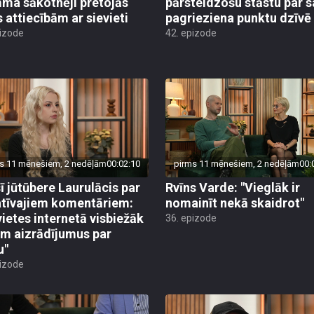
a sākotnēji pretojās
pārsteidzošu stāstu par 
s attiecībām ar sievieti
pagrieziena punktu dzīvē
pizode
42. epizode
s 11 mēnešiem, 2 nedēļām
00:02:10
pirms 11 mēnešiem, 2 nedēļām
00:
sī jūtūbere Laurulācis par
Rvīns Varde: "Vieglāk ir
tīvajiem komentāriem:
nomainīt nekā skaidrot"
vietes internetā visbiežāk
36. epizode
m aizrādījumus par
u"
pizode