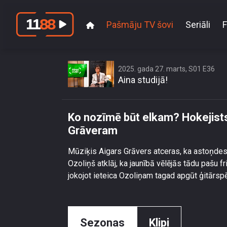
Pašmāju TV šovi
Seriāli
F
Ko nozīmē būt el
2025. gada 27. marts, S01 E36
Aina studijā!
Ko nozīmē būt elkam? Hokejists S
Grāveram
Mūziķis Aigars Grāvers atceras, ka astoņdes
Ozoliņš atklāj, ka jaunībā vēlējās tādu pašu fr
jokojot ieteica Ozoliņam tagad apgūt ģitārspē
Sezonas
Klipi