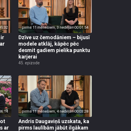
05:32
pirms 11 mēnešiem, 3 nedēļām
00:01:54
ir
Dzīve uz čemodāniem – bijusī
ar
modele atklāj, kāpēc pēc
desmit gadiem pielika punktu
karjerai
45. epizode
06:14
pirms 11 mēnešiem, 4 nedēļām
00:03:28
jot
Andris Daugaviņš uzskata, ka
s ar
pirms laulībām jābūt ilgākam