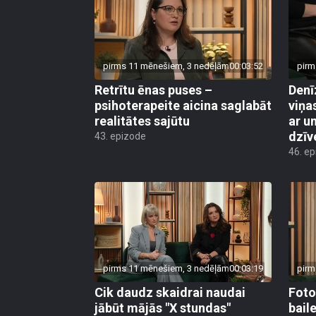
pirms 11 mēnešiem, 3 nedēļām
00:03:52
pirm
Retrītu ēnas puses –
Denī
psihoterapeite aicina saglabāt
viņa
realitātes sajūtu
ar u
dzīv
43. epizode
46. e
pirms 11 mēnešiem, 3 nedēļām
00:03:19
pirm
Cik daudz skaidrai naudai
Foto
jābūt mājās "X stundas"
bail