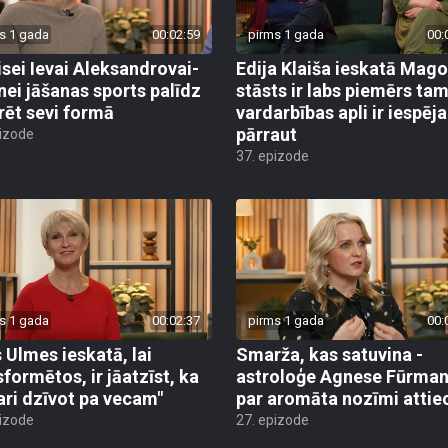
s 1 gada
00:02:59
pirms 1 gada
00:
isei Ievai Aleksandrovai-
Edija Klaiša ieskatā Mag
nei jāšanas sports palīdz
stāsts ir labs piemērs tam
rēt sevi formā
vardarbības apli ir iespēj
pārraut
pizode
37. epizode
s 1 gada
00:02:37
pirms 1 gada
00:
 Ulmes ieskatā, lai
Smarža, kas satuvina -
sformētos, ir jāatzīst, ka
astroloģe Agnese Fūrma
ari dzīvot pa vecam"
par aromāta nozīmi attie
pizode
27. epizode