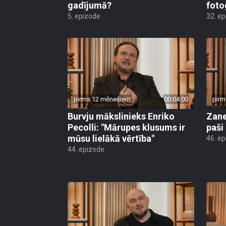
gadījumā?
foto
5. epizode
32. e
pirms 12 mēnešiem
00:04:00
pirm
Burvju mākslinieks Enriko
Zane
Pecolli: "Mārupes klusums ir
paši
mūsu lielākā vērtība"
46. e
44. epizode