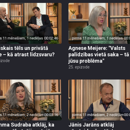
s 11 mēnešiem, 1 nedēļas
00:02:46
pirms 11 mēnešiem, 1 nedēļas
00:
iskais tēls un privātā
Agnese Meijere: "Valsts
e – kā atrast līdzsvaru?
palīdzības vietā saka – tā 
jūsu problēma"
pizode
25. epizode
s 11 mēnešiem, 2 nedēļām
00:03:16
pirms 11 mēnešiem, 2 nedēļām
00:
ma Sudraba atklāj, ka
Jānis Jarāns atklāj