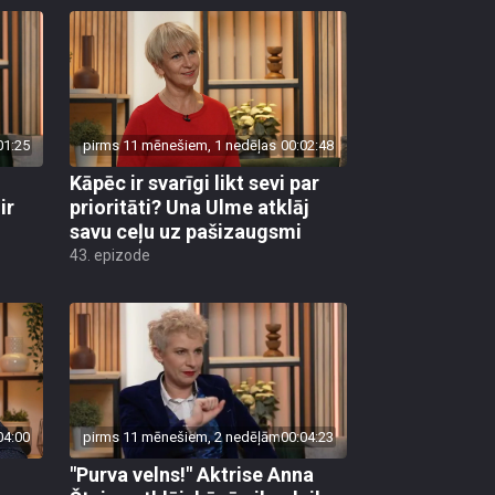
01:25
pirms 11 mēnešiem, 1 nedēļas
00:02:48
Kāpēc ir svarīgi likt sevi par
ir
prioritāti? Una Ulme atklāj
savu ceļu uz pašizaugsmi
43. epizode
04:00
pirms 11 mēnešiem, 2 nedēļām
00:04:23
"Purva velns!" Aktrise Anna