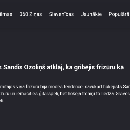
ilmas
360 Ziņas
Slavenības
Jaunākie
Populārā
kam? Hokejists Sandis Ozoliņš atklāj, ka gribējis fr
andis Ozoliņš atklāj, ka gribējis frizūru kā
mitajos viņa frizūra bija modes tendence, savukārt hokejists Sa
izūru un iemācīties ģitārspēli, bet hokeja treniņi to liedza. Grāver
li.