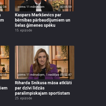
03:34
pirms 11 mēnešiem
00:05:59
a
Kaspars Markševics par
kam
bērnības pārbaudījumiem un
lielas ģimenes spēku
15. epizode
02:15
pirms 11 mēnešiem, 1 nedēļas
00:02:47
Riharda Snikusa māsa atklāti
diem
par dzīvi līdzās
paralimpiskajam sportistam
25. epizode