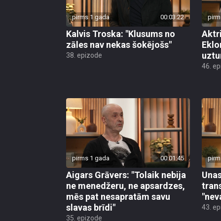
pirms 1 gada
00:03:22
pirm
Kalvis Troska: "Klusums no
Aktr
zāles nav nekas šokējošs"
Eklo
uztu
38. epizode
46. e
pirms 1 gada
00:01:45
pirm
Aigars Grāvers: "Tolaik nebija
Unas
ne menedžeru, ne apsardzes,
tran
mēs pat nesapratām savu
"nev
slavas brīdi"
43. e
35. epizode