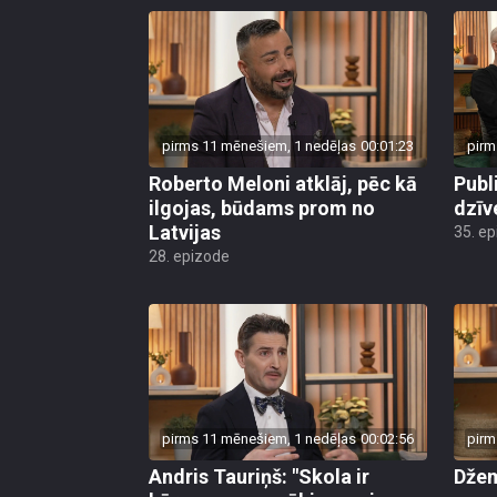
pirms 11 mēnešiem, 1 nedēļas
00:01:23
pirm
Roberto Meloni atklāj, pēc kā
Publ
ilgojas, būdams prom no
dzīv
Latvijas
35. e
28. epizode
pirms 11 mēnešiem, 1 nedēļas
00:02:56
pirm
Andris Tauriņš: "Skola ir
Džem