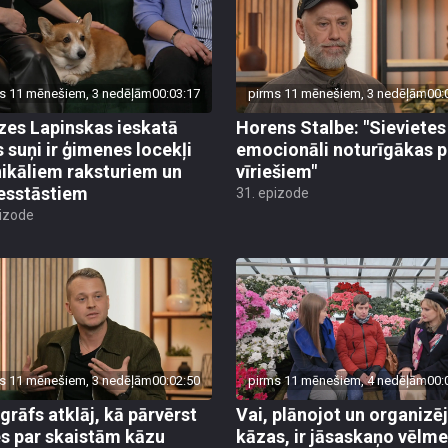
s 11 mēnešiem, 3 nedēļām
00:03:17
pirms 11 mēnešiem, 3 nedēļām
00:
zes Lapinskas ieskatā
Horens Stalbe: "Sievietes 
s suņi ir ģimenes locekļi
emocionāli noturīgākas p
nikāliem raksturiem un
vīriešiem"
esstāstiem
31. epizode
pizode
s 11 mēnešiem, 3 nedēļām
00:02:50
pirms 11 mēnešiem, 4 nedēļām
00:
grāfs atklāj, kā pārvērst
Vai, plānojot un organizē
es par skaistām kāzu
kāzas, ir jāsaskaņo vēlme