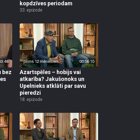
kopdzīves periodam
33. epizode
03:48
pirms 12 mēnešiem
00:06:10
u bez
Azartspēles – hobijs vai
res
atkarība? Jakušonoks un
Upelnieks atklāti par savu
pieredzi
18. epizode