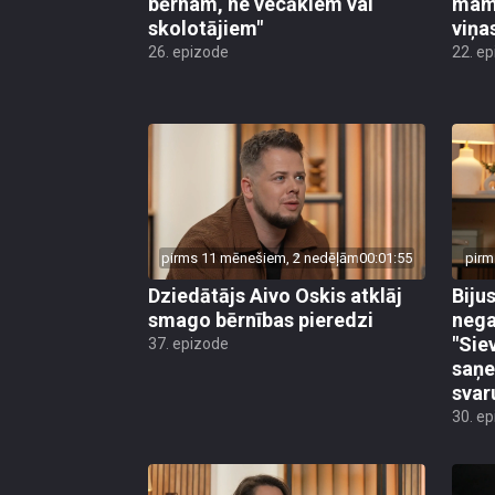
bērnam, ne vecākiem vai
mamm
skolotājiem"
viņa
26. epizode
22. e
pirms 11 mēnešiem, 2 nedēļām
00:01:55
pirm
Dziedātājs Aivo Oskis atklāj
Biju
smago bērnības pieredzi
nega
"Sie
37. epizode
saņe
svar
30. e