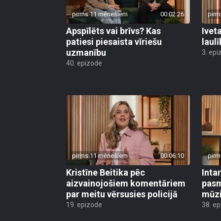
pirms 11 mēnešiem
00:02:26
pirm
Apspīlēts vai brīvs? Kas
Ivet
patiesi piesaista vīriešu
laul
uzmanību
3. epi
40. epizode
pirms 11 mēnešiem
00:06:10
pirm
Kristīne Beitika pēc
Inta
aizvainojošiem komentāriem
pasm
par meitu vērsusies policijā
mūzi
19. epizode
38. e