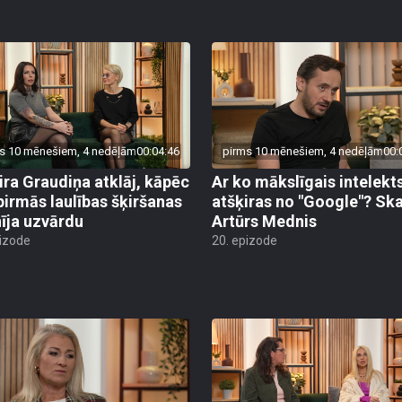
s 10 mēnešiem, 4 nedēļām
00:04:46
pirms 10 mēnešiem, 4 nedēļām
00:
ira Graudiņa atklāj, kāpēc
Ar ko mākslīgais intelekt
pirmās laulības šķiršanas
atšķiras no "Google"? Sk
īja uzvārdu
Artūrs Mednis
pizode
20. epizode