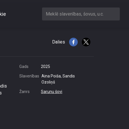
kie
Meklē slavenības, šovus, u.c.
izūru kā Grāveram
Dalies
Gads
2025
Slavenības
Aina Poiša, Sandis
Ozoliņš
ndis
Žanrs
Sarunu šovi
s