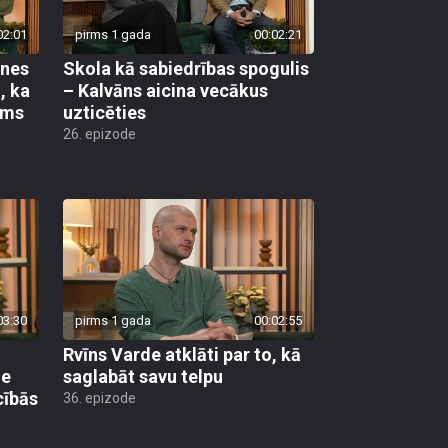
02:01
pirms 1 gada
00:02:21
ones
Skola kā sabiedrības spogulis
, ka
– Kalvāns aicina vecākus
ams
uzticēties
26. epizode
03:30
pirms 1 gada
00:02:55
Rvīns Varde atklāti par to, kā
ne
saglabāt savu telpu
cībās
36. epizode