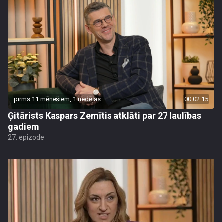
pirms 11 mēnešiem, 1 nedēļas
00:02:15
Ģitārists Kaspars Zemītis atklāti par 27 laulības
gadiem
27. epizode