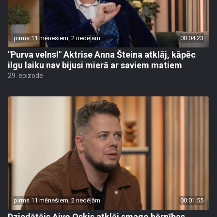
pirms 11 mēnešiem, 2 nedēļām
00:04:23
"Purva velns!" Aktrise Anna Šteina atklāj, kāpēc
ilgu laiku nav bijusi mierā ar saviem matiem
29. epizode
pirms 11 mēnešiem, 2 nedēļām
00:01:55
Dziedātājs Aivo Oskis atklāj smago bērnības