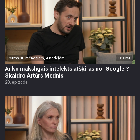
pirms 10 mēnešiem, 4 nedēļām
00:08:58
Ar ko mākslīgais intelekts atšķiras no "Google"?
Skaidro Artūrs Mednis
20. epizode