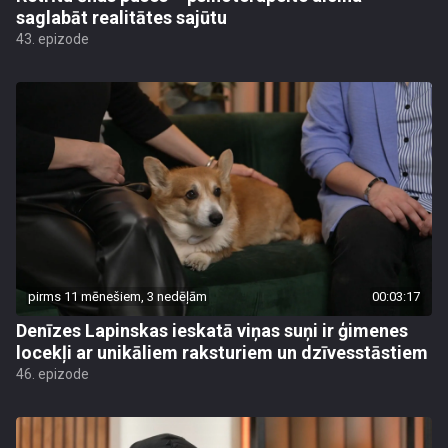
saglabāt realitātes sajūtu
43. epizode
pirms 11 mēnešiem, 3 nedēļām
00:03:17
Denīzes Lapinskas ieskatā viņas suņi ir ģimenes
locekļi ar unikāliem raksturiem un dzīvesstāstiem
46. epizode