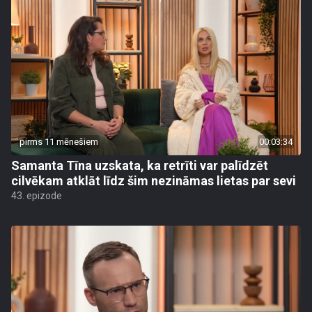
pirms 11 mēnešiem
00:03:34
Samanta Tīna uzskata, ka retrīti var palīdzēt
cilvēkam atklāt līdz šim nezināmas lietas par sevi
43. epizode