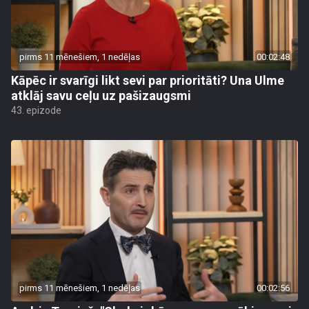
pirms 11 mēnešiem, 1 nedēļas
00:02:48
Kāpēc ir svarīgi likt sevi par prioritāti? Una Ulme
atklāj savu ceļu uz pašizaugsmi
43. epizode
pirms 11 mēnešiem, 1 nedēļas
00:02:56