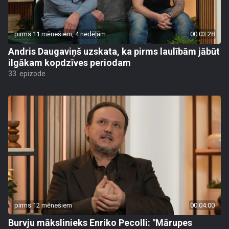
pirms 11 mēnešiem, 4 nedēļām
00:03:28
Andris Daugaviņš uzskata, ka pirms laulībām jābūt
ilgākam kopdzīves periodam
33. epizode
pirms 12 mēnešiem
00:04:00
Burvju mākslinieks Enriko Pecolli: "Mārupes