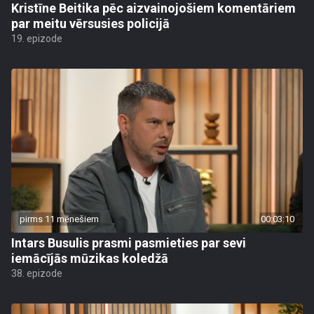
Kristīne Beitika pēc aizvainojošiem komentāriem
par meitu vērsusies policijā
19. epizode
pirms 11 mēnešiem
00:03:10
Intars Busulis prasmi pasmieties par sevi
iemācījās mūzikas koledžā
38. epizode