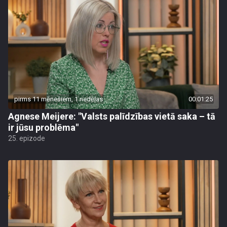
pirms 11 mēnešiem, 1 nedēļas
00:01:25
Agnese Meijere: "Valsts palīdzības vietā saka – tā
ir jūsu problēma"
25. epizode