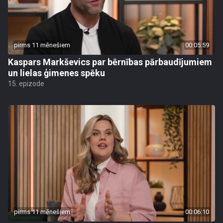
pirms 11 mēnešiem
00:05:59
Kaspars Markševics par bērnības pārbaudījumiem
un lielas ģimenes spēku
15. epizode
pirms 11 mēnešiem
00:06:10