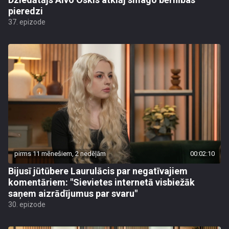
pieredzi
37. epizode
pirms 11 mēnešiem, 2 nedēļām
00:02:10
Bijusī jūtūbere Laurulācis par negatīvajiem
komentāriem: "Sievietes internetā visbiežāk
saņem aizrādījumus par svaru"
30. epizode