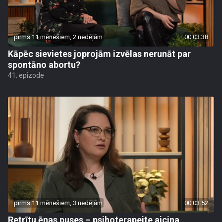
pirms 11 mēnešiem, 2 nedēļām
00:03:38
Kāpēc sievietes joprojām izvēlas nerunāt par
spontāno abortu?
41. epizode
pirms 11 mēnešiem, 3 nedēļām
00:03:52
Retrītu ēnas puses – psihoterapeite aicina