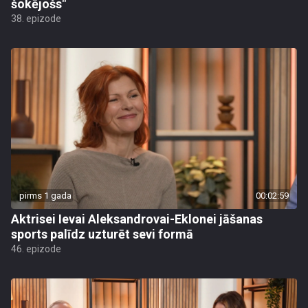
šokējošs"
38. epizode
pirms 1 gada
00:02:59
Aktrisei Ievai Aleksandrovai-Eklonei jāšanas
sports palīdz uzturēt sevi formā
46. epizode