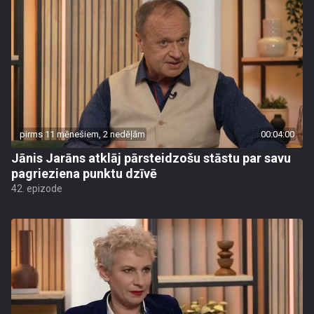
pirms 11 mēnešiem, 2 nedēļām
00:04:00
Jānis Jarāns atklāj pārsteidzošu stāstu par savu
pagrieziena punktu dzīvē
42. epizode