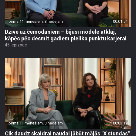
pirms 11 mēnešiem, 3 nedēļām
00:01:54
Dzīve uz čemodāniem – bijusī modele atklāj,
kāpēc pēc desmit gadiem pielika punktu karjerai
45. epizode
pirms 11 mēnešiem, 3 nedēļām
00:03:19
Cik daudz skaidrai naudai jābūt mājās "X stundas"