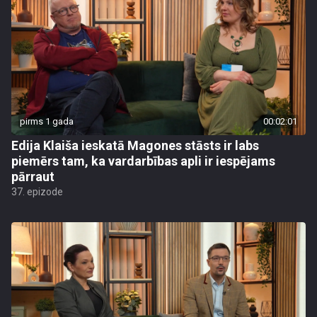
pirms 1 gada
00:02:01
Edija Klaiša ieskatā Magones stāsts ir labs
piemērs tam, ka vardarbības apli ir iespējams
pārraut
37. epizode