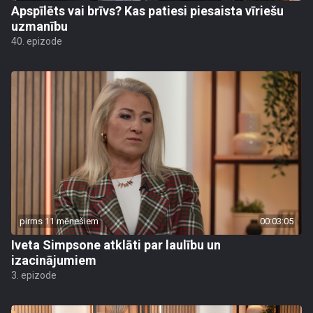
Apspīlēts vai brīvs? Kas patiesi piesaista vīriešu
uzmanību
40. epizode
pirms 11 mēnešiem
00:03:05
Iveta Simpsone atklāti par laulību un
izacinājumiem
3. epizode