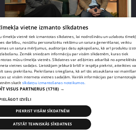
pirms 1 gada
00:02:21
 tīmekļa vietne izmanto sīkdatnes
Skola kā sabiedrības spogulis – Kalvāns aicina
 tīmekļa vietnē tiek izmantotas sīkdatnes, lai nodrošinātu un uzlabotu tīmek
vecākus uzticēties
nes darbību., nosūtītu personalizētu reklāmu un satura ģenerēšanai, veiktu
āmas un satura mērījumus, auditorijas datu apkopošanu, kā arī produktu izst
26. epizode
zlabošanu. Zemāk sniedzam informāciju par visām sīkdatnēm, kuras tiek
ntotas mūsu tīmekļa vietnēs. Sīkdatnes var atšķirties atkarībā no apmeklētā
rneta vietnes sadaļas. Lietotājam jebkurā brīdī ir iespēja piekrist, atteikties va
īt savu piekrišanu. Piekrišanas sniegšana, kā arī tās atsaukšana vai mainīša
ecas uz visām interneta vietnes sadaļām. Vairāk informācijas par izmantotaj
atnēm skatīt
sīkdatņu izmantošanas noteikumos.
ĪT VISUS PARTNERUS
(1718) →
PIELĀGOT IZVĒLI
PIEKRIST VISĀM SĪKDATNĒM
ATSTĀT TEHNISKĀS SĪKDATNES
pirms 1 gada
00:01:45