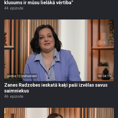
klusums ir mūsu lielākā vērtība"
44. epizode
pirms 12 mēnešiem
00:04:19
Zanes Radzobes ieskatā kaķi paši izvēlas savus
saimniekus
46. epizode