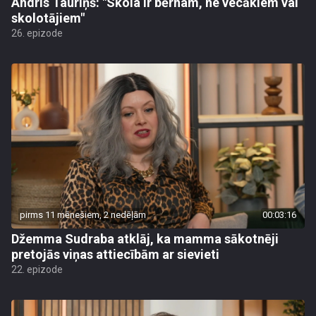
Andris Tauriņš: "Skola ir bērnam, ne vecākiem vai
skolotājiem"
26. epizode
pirms 11 mēnešiem, 2 nedēļām
00:03:16
Džemma Sudraba atklāj, ka mamma sākotnēji
pretojās viņas attiecībām ar sievieti
22. epizode