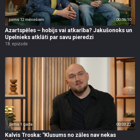
pirms 12 mēnešiem
00:06:10
Azartspēles – hobijs vai atkarība? Jakušonoks un
Upelnieks atklāti par savu pieredzi
18. epizode
pirms 1 gada
00:03:22
Kalvis Troska: "Klusums no zāles nav nekas