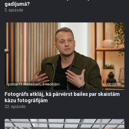
gadījumā?
5. epizode
pirms 11 mēnešiem, 3 nedēļām
00:02:50
Fotogrāfs atklāj, kā pārvērst bailes par skaistām
kāzu fotogrāfijām
32. epizode