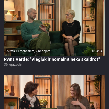
pirms 11 mēnešiem, 2 nedēļām
00:04:34
Rvīns Varde: "Vieglāk ir nomainīt nekā skaidrot"
36. epizode