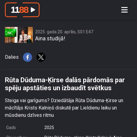
Rūta Dūduma-Ķirse dalās pārdomās
par spēju apstāties un izbaudīt
svētkus
2025. gada 20. aprīlis, S01 E47
Aina studijā!
Dalies
Rūta Dūduma-Ķirse dalās pārdomās par
spēju apstāties un izbaudīt svētkus
Steiga vai garīgums? Dziedātāja Rūta Dūduma-Ķirse un
mācītājs Krists Kalniņš diskutē par Lieldienu laiku un
mūsdienu dzīves ritmu
Gads
2025