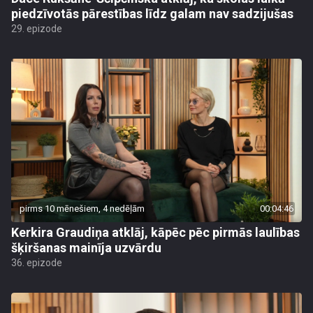
piedzīvotās pārestības līdz galam nav sadzijušas
29. epizode
pirms 10 mēnešiem, 4 nedēļām
00:04:46
Kerkira Graudiņa atklāj, kāpēc pēc pirmās laulības
šķiršanas mainīja uzvārdu
36. epizode