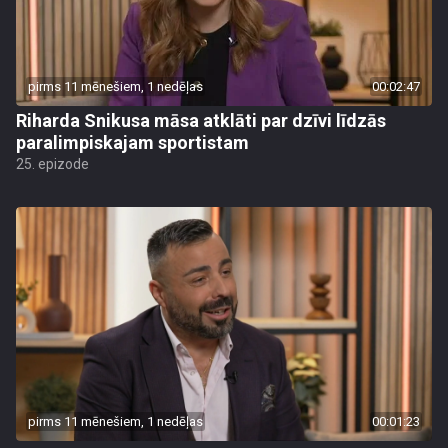
pirms 11 mēnešiem, 1 nedēļas
00:02:47
Riharda Snikusa māsa atklāti par dzīvi līdzās
paralimpiskajam sportistam
25. epizode
pirms 11 mēnešiem, 1 nedēļas
00:01:23