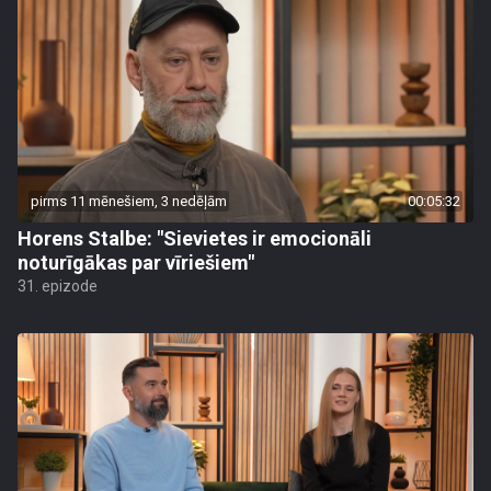
pirms 11 mēnešiem, 3 nedēļām
00:05:32
Horens Stalbe: "Sievietes ir emocionāli
noturīgākas par vīriešiem"
31. epizode