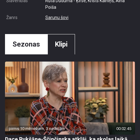
Slavenības
Rūta Dūduma - Ķirse, Krists Kalniņš, Aina
Poiša
Žanrs
Sarunu šovi
Sezonas
Klipi
pirms 10 mēnešiem, 3 nedēļām
00:02:45
Dace Rukšāne-Ščipčinska atklāj, ka skolas laikā