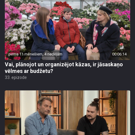
pirms 11 mēnešiem, 4 nedēļām
00:06:14
Vai, plānojot un organizējot kāzas, ir jāsaskaņo
vēlmes ar budžetu?
33. epizode