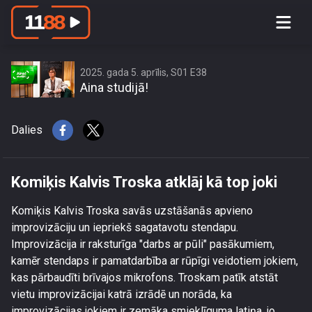
Komiķis Kalvis Troska atklāj kā top joki
2025. gada 5. aprīlis, S01 E38
Aina studijā!
Dalies
Komiķis Kalvis Troska atklāj kā top joki
Komiķis Kalvis Troska savās uzstāšanās apvieno
improvizāciju un iepriekš sagatavotu stendapu.
Improvizācija ir raksturīga "darbs ar pūli" pasākumiem,
kamēr stendaps ir pamatdarbība ar rūpīgi veidotiem jokiem,
kas pārbaudīti brīvajos mikrofons. Troskam patīk atstāt
vietu improvizācijai katrā izrādē un norāda, ka
improvizācijas jokiem ir zemāka smieklīguma latiņa, jo