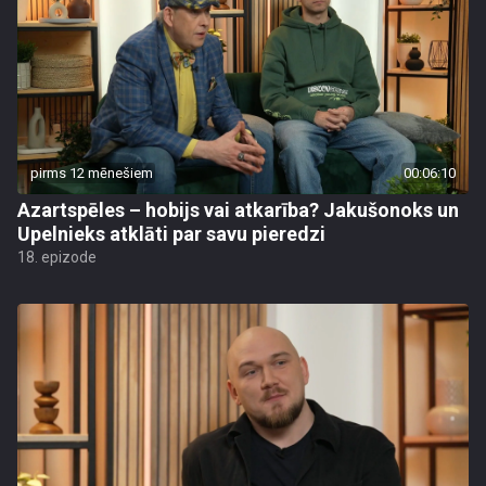
pirms 12 mēnešiem
00:06:10
Azartspēles – hobijs vai atkarība? Jakušonoks un
Upelnieks atklāti par savu pieredzi
18. epizode