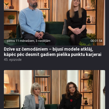
pirms 11 mēnešiem, 3 nedēļām
00:01:54
Dzīve uz čemodāniem – bijusī modele atklāj,
kāpēc pēc desmit gadiem pielika punktu karjerai
45. epizode