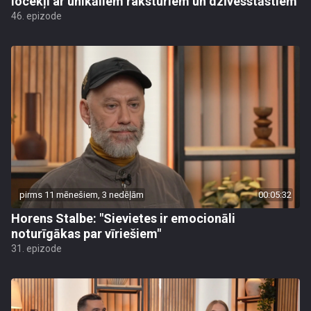
locekļi ar unikāliem raksturiem un dzīvesstāstiem
46. epizode
pirms 11 mēnešiem, 3 nedēļām
00:05:32
Horens Stalbe: "Sievietes ir emocionāli
noturīgākas par vīriešiem"
31. epizode