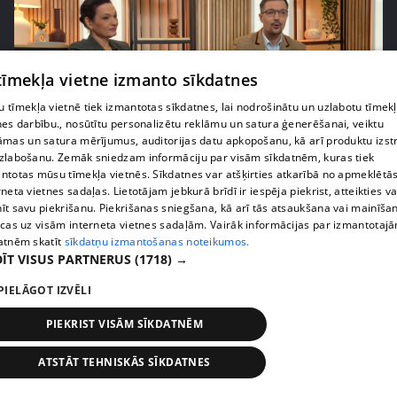
 tīmekļa vietne izmanto sīkdatnes
 tīmekļa vietnē tiek izmantotas sīkdatnes, lai nodrošinātu un uzlabotu tīmek
nes darbību., nosūtītu personalizētu reklāmu un satura ģenerēšanai, veiktu
āmas un satura mērījumus, auditorijas datu apkopošanu, kā arī produktu izst
zlabošanu. Zemāk sniedzam informāciju par visām sīkdatnēm, kuras tiek
pirms 1 gada
00:02:21
ntotas mūsu tīmekļa vietnēs. Sīkdatnes var atšķirties atkarībā no apmeklētā
Skola kā sabiedrības spogulis – Kalvāns aicina
rneta vietnes sadaļas. Lietotājam jebkurā brīdī ir iespēja piekrist, atteikties va
vecākus uzticēties
īt savu piekrišanu. Piekrišanas sniegšana, kā arī tās atsaukšana vai mainīša
ecas uz visām interneta vietnes sadaļām. Vairāk informācijas par izmantotaj
26. epizode
atnēm skatīt
sīkdatņu izmantošanas noteikumos.
ĪT VISUS PARTNERUS
(1718) →
PIELĀGOT IZVĒLI
PIEKRIST VISĀM SĪKDATNĒM
ATSTĀT TEHNISKĀS SĪKDATNES