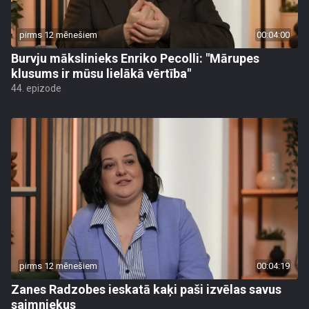
pirms 12 mēnešiem
00:04:00
Burvju mākslinieks Enriko Pecolli: "Mārupes
klusums ir mūsu lielākā vērtība"
44. epizode
pirms 12 mēnešiem
00:04:19
Zanes Radzobes ieskatā kaķi paši izvēlas savus
saimniekus