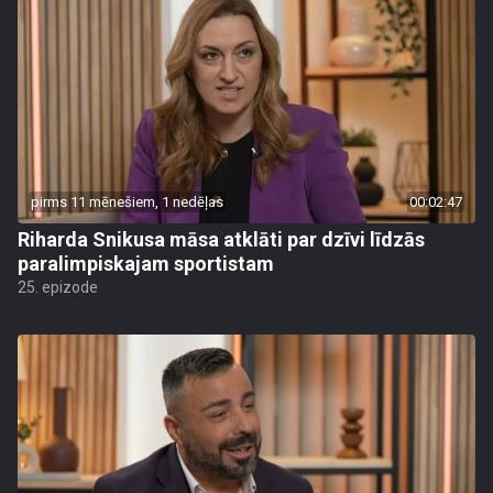
pirms 11 mēnešiem, 1 nedēļas
00:02:47
Riharda Snikusa māsa atklāti par dzīvi līdzās
paralimpiskajam sportistam
25. epizode