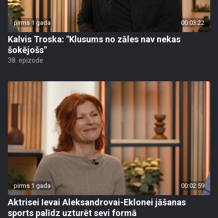
pirms 1 gada
00:03:22
Kalvis Troska: "Klusums no zāles nav nekas
šokējošs"
38. epizode
pirms 1 gada
00:02:59
Aktrisei Ievai Aleksandrovai-Eklonei jāšanas
sports palīdz uzturēt sevi formā