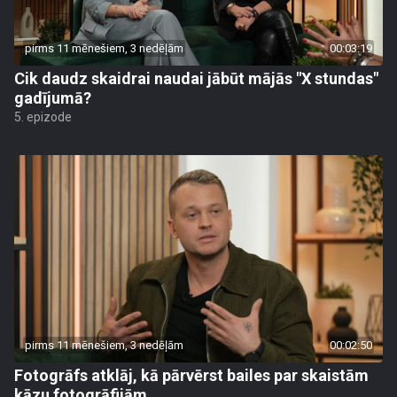
pirms 11 mēnešiem, 3 nedēļām
00:03:19
Cik daudz skaidrai naudai jābūt mājās "X stundas"
gadījumā?
5. epizode
pirms 11 mēnešiem, 3 nedēļām
00:02:50
Fotogrāfs atklāj, kā pārvērst bailes par skaistām
kāzu fotogrāfijām