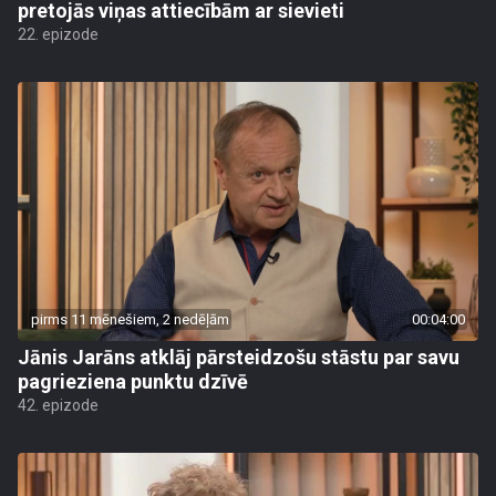
pretojās viņas attiecībām ar sievieti
22. epizode
pirms 11 mēnešiem, 2 nedēļām
00:04:00
Jānis Jarāns atklāj pārsteidzošu stāstu par savu
pagrieziena punktu dzīvē
42. epizode