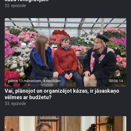
32. epizode
pirms 11 mēnešiem, 4 nedēļām
00:06:14
Vai, plānojot un organizējot kāzas, ir jāsaskaņo
vēlmes ar budžetu?
33. epizode