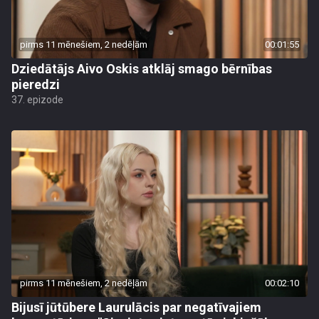
pirms 11 mēnešiem, 2 nedēļām
00:01:55
Dziedātājs Aivo Oskis atklāj smago bērnības
pieredzi
37. epizode
pirms 11 mēnešiem, 2 nedēļām
00:02:10
Bijusī jūtūbere Laurulācis par negatīvajiem