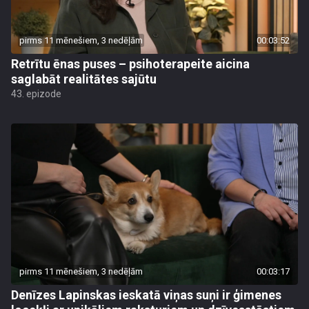
pirms 11 mēnešiem, 3 nedēļām
00:03:52
Retrītu ēnas puses – psihoterapeite aicina
saglabāt realitātes sajūtu
43. epizode
pirms 11 mēnešiem, 3 nedēļām
00:03:17
Denīzes Lapinskas ieskatā viņas suņi ir ģimenes