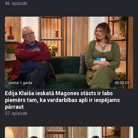
46. epizode
pirms 1 gada
00:02:01
Edija Klaiša ieskatā Magones stāsts ir labs
piemērs tam, ka vardarbības apli ir iespējams
pārraut
37. epizode