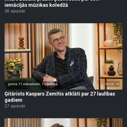
iemācījās mūzikas koledžā
38. epizode
pirms 11 mēnešiem, 1 nedēļas
00:02:15
Ģitārists Kaspars Zemītis atklāti par 27 laulības
gadiem
27. epizode