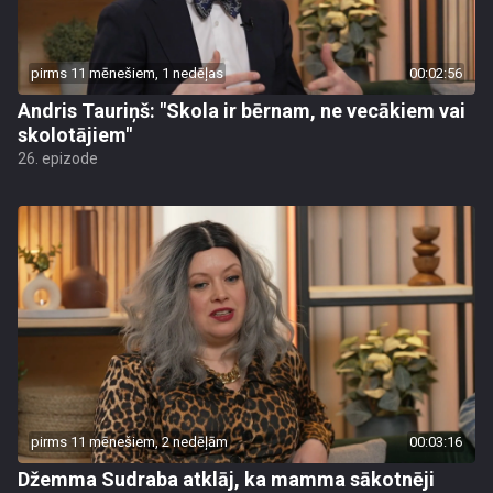
pirms 11 mēnešiem, 1 nedēļas
00:02:56
Andris Tauriņš: "Skola ir bērnam, ne vecākiem vai
skolotājiem"
26. epizode
pirms 11 mēnešiem, 2 nedēļām
00:03:16
Džemma Sudraba atklāj, ka mamma sākotnēji