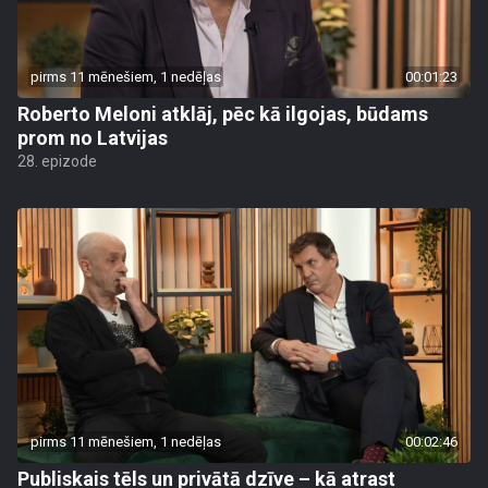
pirms 11 mēnešiem, 1 nedēļas
00:01:23
Roberto Meloni atklāj, pēc kā ilgojas, būdams
prom no Latvijas
28. epizode
pirms 11 mēnešiem, 1 nedēļas
00:02:46
Publiskais tēls un privātā dzīve – kā atrast