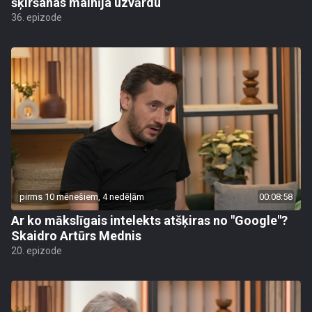
šķiršanas mainīja uzvārdu
36. epizode
pirms 10 mēnešiem, 4 nedēļām
00:08:58
Ar ko mākslīgais intelekts atšķiras no "Google"?
Skaidro Artūrs Mednis
20. epizode