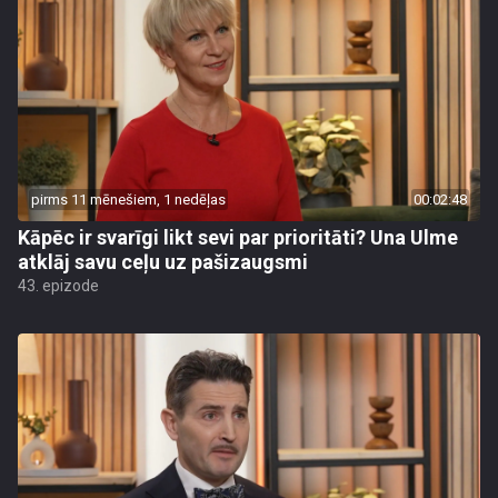
pirms 11 mēnešiem, 1 nedēļas
00:02:48
Kāpēc ir svarīgi likt sevi par prioritāti? Una Ulme
atklāj savu ceļu uz pašizaugsmi
43. epizode