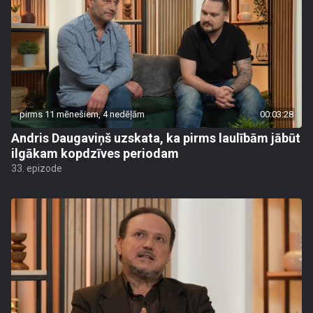
pirms 11 mēnešiem, 4 nedēļām
00:03:28
Andris Daugaviņš uzskata, ka pirms laulībām jābūt
ilgākam kopdzīves periodam
33. epizode