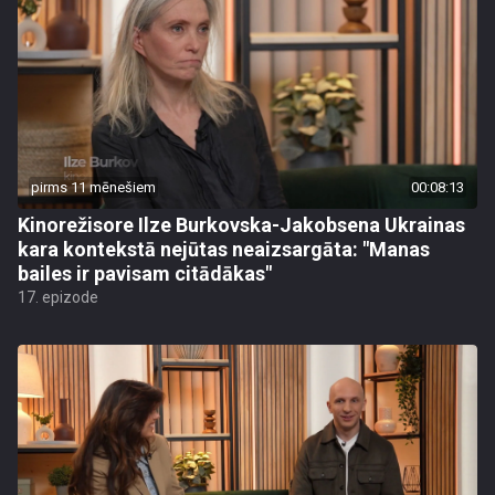
pirms 11 mēnešiem
00:08:13
Kinorežisore Ilze Burkovska-Jakobsena Ukrainas
kara kontekstā nejūtas neaizsargāta: "Manas
bailes ir pavisam citādākas"
17. epizode