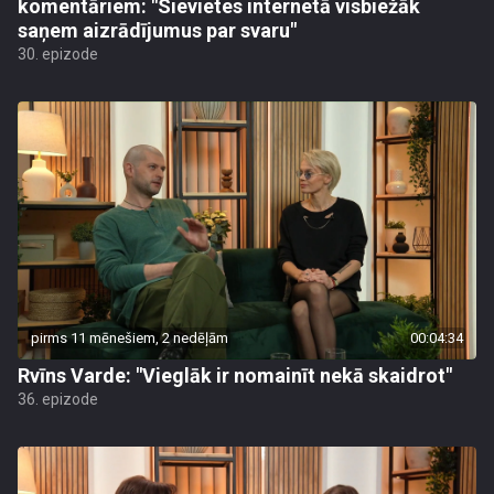
komentāriem: "Sievietes internetā visbiežāk
saņem aizrādījumus par svaru"
30. epizode
pirms 11 mēnešiem, 2 nedēļām
00:04:34
Rvīns Varde: "Vieglāk ir nomainīt nekā skaidrot"
36. epizode