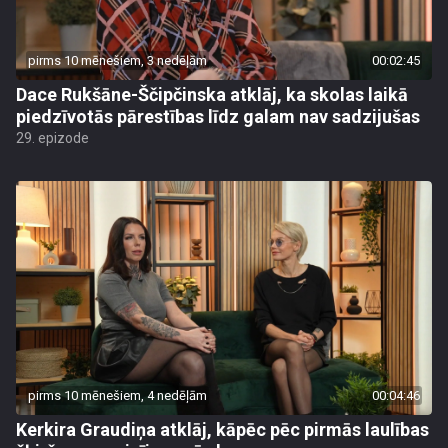
pirms 10 mēnešiem, 3 nedēļām
00:02:45
Dace Rukšāne-Ščipčinska atklāj, ka skolas laikā
piedzīvotās pārestības līdz galam nav sadzijušas
29. epizode
pirms 10 mēnešiem, 4 nedēļām
00:04:46
Kerkira Graudiņa atklāj, kāpēc pēc pirmās laulības