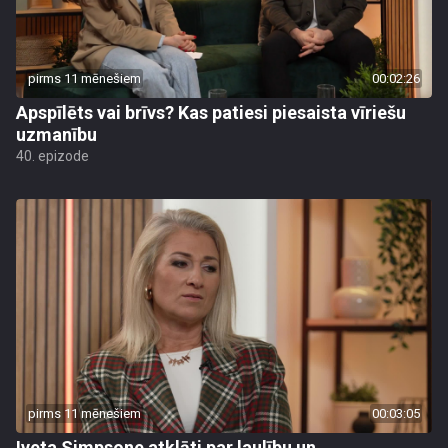
pirms 11 mēnešiem
00:02:26
Apspīlēts vai brīvs? Kas patiesi piesaista vīriešu
uzmanību
40. epizode
pirms 11 mēnešiem
00:03:05
Iveta Simpsone atklāti par laulību un