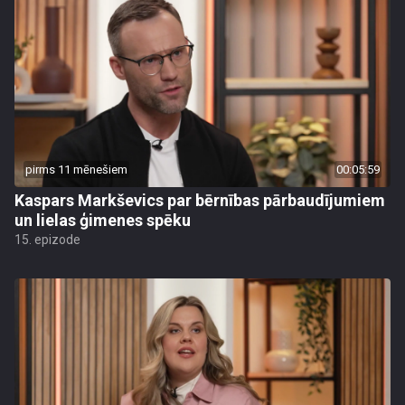
pirms 11 mēnešiem
00:05:59
Kaspars Markševics par bērnības pārbaudījumiem
un lielas ģimenes spēku
15. epizode