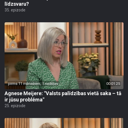
līdzsvaru?
35. epizode
pirms 11 mēnešiem, 1 nedēļas
00:01:25
Agnese Meijere: "Valsts palīdzības vietā saka – tā
ir jūsu problēma"
25. epizode