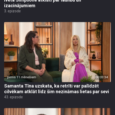
izacinājumiem
3. epizode
pirms 11 mēnešiem
00:03:34
Samanta Tīna uzskata, ka retrīti var palīdzēt
cilvēkam atklāt līdz šim nezināmas lietas par sevi
43. epizode