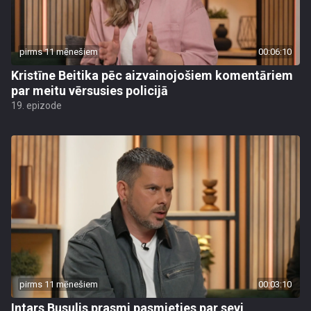
pirms 11 mēnešiem
00:06:10
Kristīne Beitika pēc aizvainojošiem komentāriem
par meitu vērsusies policijā
19. epizode
pirms 11 mēnešiem
00:03:10
Intars Busulis prasmi pasmieties par sevi