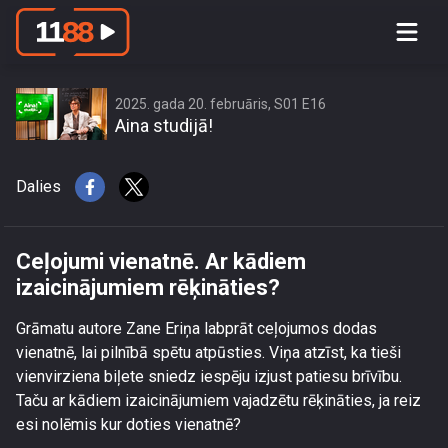
Ceļojumi vienatnē. Ar kādiem
izaicinājumiem rēķināties?
2025. gada 20. februāris, S01 E16
Aina studijā!
Dalies
Ceļojumi vienatnē. Ar kādiem
izaicinājumiem rēķināties?
Grāmatu autore Zane Eriņa labprāt ceļojumos dodas
vienatnē, lai pilnībā spētu atpūsties. Viņa atzīst, ka tieši
vienvirziena biļete sniedz iespēju izjust patiesu brīvību.
Taču ar kādiem izaicinājumiem vajadzētu rēķināties, ja reiz
esi nolēmis kur doties vienatnē?