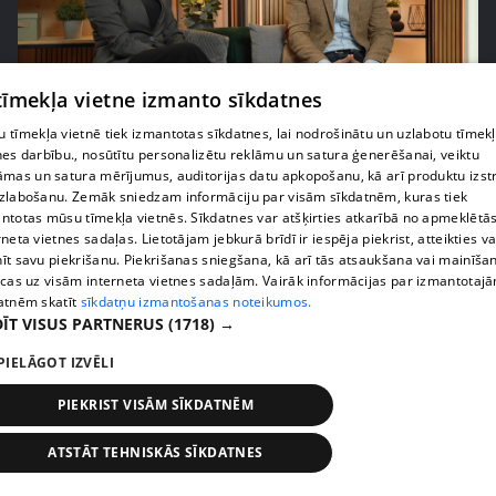
 tīmekļa vietne izmanto sīkdatnes
pirms 1 gada
00:02:21
 tīmekļa vietnē tiek izmantotas sīkdatnes, lai nodrošinātu un uzlabotu tīmek
nes darbību., nosūtītu personalizētu reklāmu un satura ģenerēšanai, veiktu
Skola kā sabiedrības spogulis – Kalvāns aicina
āmas un satura mērījumus, auditorijas datu apkopošanu, kā arī produktu izst
vecākus uzticēties
zlabošanu. Zemāk sniedzam informāciju par visām sīkdatnēm, kuras tiek
26. epizode
ntotas mūsu tīmekļa vietnēs. Sīkdatnes var atšķirties atkarībā no apmeklētā
rneta vietnes sadaļas. Lietotājam jebkurā brīdī ir iespēja piekrist, atteikties va
īt savu piekrišanu. Piekrišanas sniegšana, kā arī tās atsaukšana vai mainīša
ecas uz visām interneta vietnes sadaļām. Vairāk informācijas par izmantotaj
atnēm skatīt
sīkdatņu izmantošanas noteikumos.
ĪT VISUS PARTNERUS
(1718) →
PIELĀGOT IZVĒLI
PIEKRIST VISĀM SĪKDATNĒM
ATSTĀT TEHNISKĀS SĪKDATNES
pirms 1 gada
00:01:45