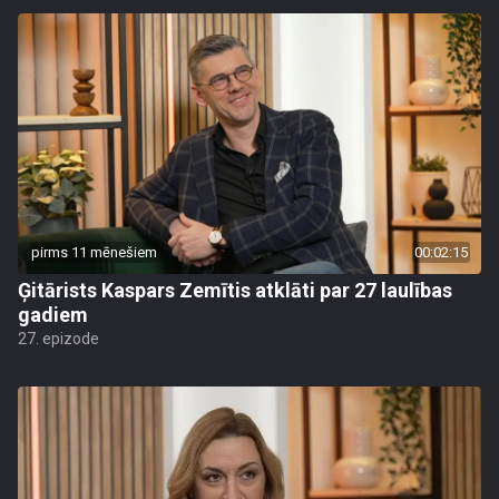
pirms 11 mēnešiem
00:02:15
Ģitārists Kaspars Zemītis atklāti par 27 laulības
gadiem
27. epizode