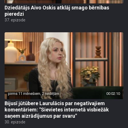
Dziedātājs Aivo Oskis atklāj smago bērnības
pieredzi
37. epizode
pirms 11 mēnešiem, 2 nedēļām
00:02:10
Bijusī jūtūbere Laurulācis par negatīvajiem
komentāriem: "Sievietes internetā visbiežāk
saņem aizrādījumus par svaru"
30. epizode