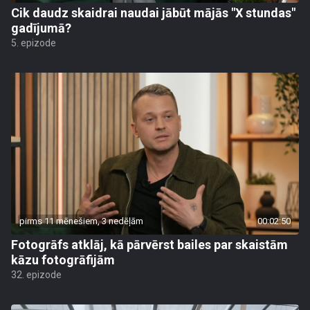
Cik daudz skaidrai naudai jābūt mājās "X stundas"
gadījumā?
5. epizode
pirms 11 mēnešiem, 3 nedēļām
00:02:50
Fotogrāfs atklāj, kā pārvērst bailes par skaistām
kāzu fotogrāfijām
32. epizode