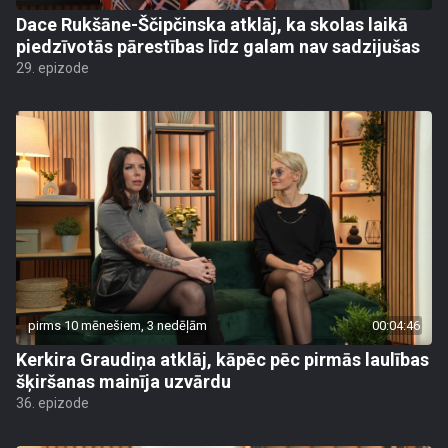
Dace Rukšāne-Ščipčinska atklāj, ka skolas laikā
piedzīvotās pārestības līdz galam nav sadzijušas
29. epizode
pirms 10 mēnešiem, 3 nedēļām
00:04:46
Kerkira Graudiņa atklāj, kāpēc pēc pirmās laulības
šķiršanas mainīja uzvārdu
36. epizode