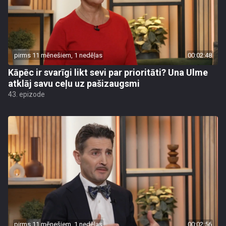
pirms 11 mēnešiem, 1 nedēļas
00:02:48
Kāpēc ir svarīgi likt sevi par prioritāti? Una Ulme
atklāj savu ceļu uz pašizaugsmi
43. epizode
pirms 11 mēnešiem, 1 nedēļas
00:02:56