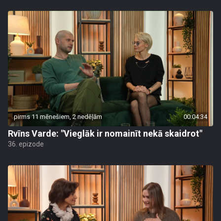
pirms 11 mēnešiem, 2 nedēļām
00:04:34
Rvīns Varde: "Vieglāk ir nomainīt nekā skaidrot"
36. epizode