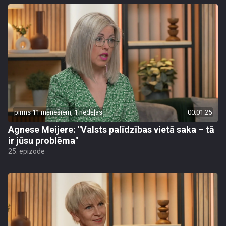
pirms 11 mēnešiem, 1 nedēļas
00:01:25
Agnese Meijere: "Valsts palīdzības vietā saka – tā
ir jūsu problēma"
25. epizode