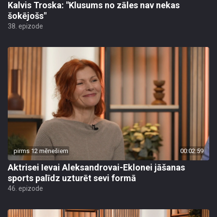
Kalvis Troska: "Klusums no zāles nav nekas
šokējošs"
38. epizode
pirms 12 mēnešiem
00:02:59
Aktrisei Ievai Aleksandrovai-Eklonei jāšanas
sports palīdz uzturēt sevi formā
46. epizode