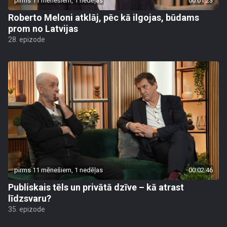
pirms 11 mēnešiem, 1 nedēļas
00:01:23
Roberto Meloni atklāj, pēc kā ilgojas, būdams
prom no Latvijas
28. epizode
pirms 11 mēnešiem, 1 nedēļas
00:02:46
Publiskais tēls un privātā dzīve – kā atrast
līdzsvaru?
35. epizode