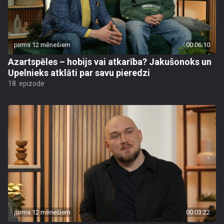
pirms 12 mēnešiem
00:06:10
Azartspēles – hobijs vai atkarība? Jakušonoks un
Upelnieks atklāti par savu pieredzi
18. epizode
pirms 12 mēnešiem
00:03:22