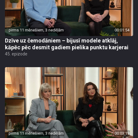
pirms 11 mēnešiem, 3 nedēļām
00:01:54
Dzīve uz čemodāniem – bijusī modele atklāj,
kāpēc pēc desmit gadiem pielika punktu karjerai
45. epizode
pirms 11 mēnešiem, 3 nedēļām
00:03:19