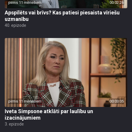
pirms 11 mēnešiem
00:02:26
Apspīlēts vai brīvs? Kas patiesi piesaista vīriešu
uzmanību
40. epizode
pirms 11 mēnešiem
00:03:05
Iveta Simpsone atklāti par laulību un
izacinājumiem
3. epizode