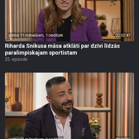
pirms 11 mēnešiem, 1 nedēļas
00:02:47
Riharda Snikusa māsa atklāti par dzīvi līdzās
paralimpiskajam sportistam
25. epizode