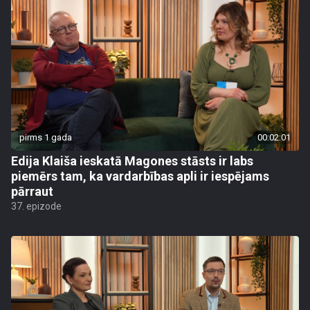
pirms 1 gada
00:02:01
Edija Klaiša ieskatā Magones stāsts ir labs
piemērs tam, ka vardarbības apli ir iespējams
pārraut
37. epizode