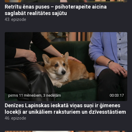
Retrītu ēnas puses – psihoterapeite aicina
saglabāt realitātes sajūtu
43. epizode
pirms 11 mēnešiem, 3 nedēļām
00:03:17
Denīzes Lapinskas ieskatā viņas suņi ir ģimenes
locekļi ar unikāliem raksturiem un dzīvesstāstiem
46. epizode