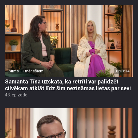
pirms 11 mēnešiem
00:03:34
Samanta Tīna uzskata, ka retrīti var palīdzēt
cilvēkam atklāt līdz šim nezināmas lietas par sevi
43. epizode