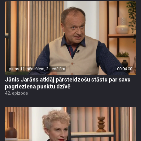
pirms 11 mēnešiem, 2 nedēļām
00:04:00
Jānis Jarāns atklāj pārsteidzošu stāstu par savu
pagrieziena punktu dzīvē
42. epizode