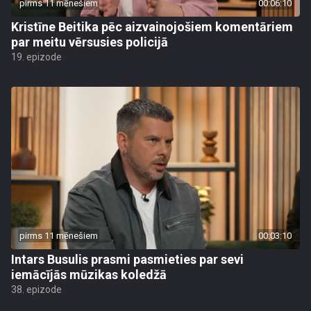
pirms 11 mēnešiem
00:06:10
Kristīne Beitika pēc aizvainojošiem komentāriem
par meitu vērsusies policijā
19. epizode
pirms 11 mēnešiem
00:03:10
Intars Busulis prasmi pasmieties par sevi
iemācījās mūzikas koledžā
38. epizode