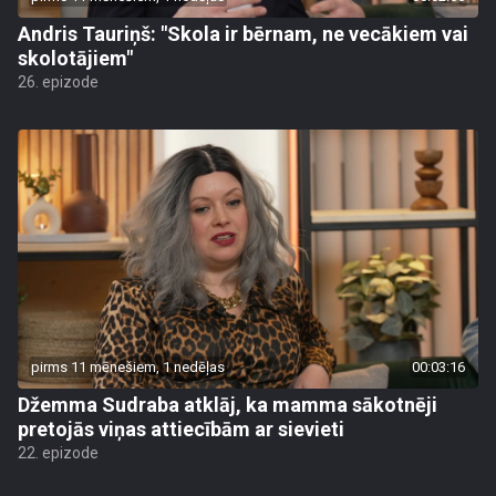
Andris Tauriņš: "Skola ir bērnam, ne vecākiem vai
skolotājiem"
26. epizode
pirms 11 mēnešiem, 1 nedēļas
00:03:16
Džemma Sudraba atklāj, ka mamma sākotnēji
pretojās viņas attiecībām ar sievieti
22. epizode