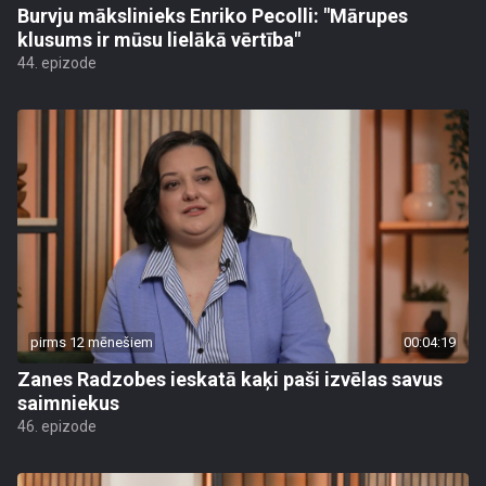
Burvju mākslinieks Enriko Pecolli: "Mārupes
klusums ir mūsu lielākā vērtība"
44. epizode
pirms 12 mēnešiem
00:04:19
Zanes Radzobes ieskatā kaķi paši izvēlas savus
saimniekus
46. epizode