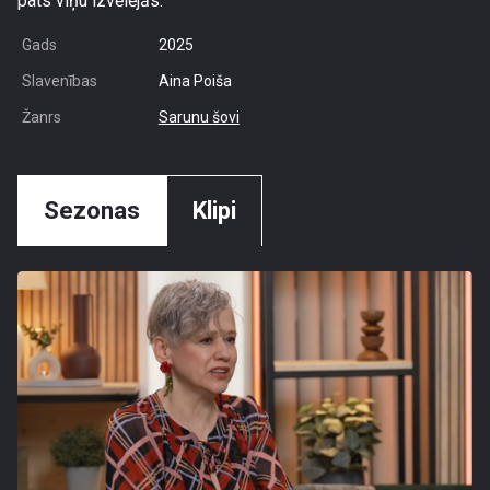
pats viņu izvēlējās.
Gads
2025
Slavenības
Aina Poiša
Žanrs
Sarunu šovi
Sezonas
Klipi