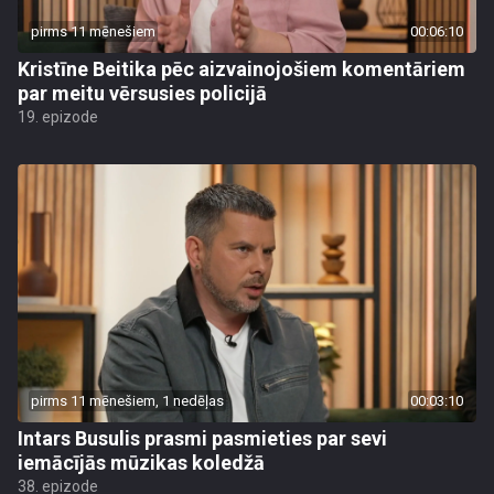
pirms 11 mēnešiem
00:06:10
Kristīne Beitika pēc aizvainojošiem komentāriem
par meitu vērsusies policijā
19. epizode
pirms 11 mēnešiem, 1 nedēļas
00:03:10
Intars Busulis prasmi pasmieties par sevi
iemācījās mūzikas koledžā
38. epizode