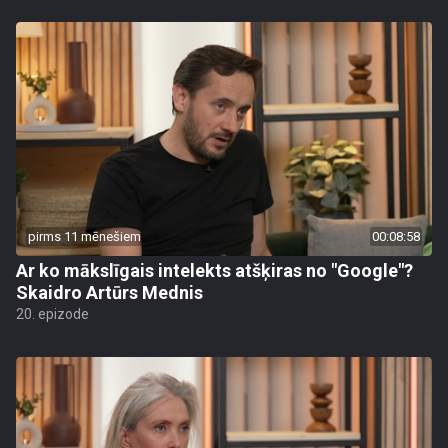
pirms 11 mēnešiem
00:08:58
Ar ko mākslīgais intelekts atšķiras no "Google"?
Skaidro Artūrs Mednis
20. epizode