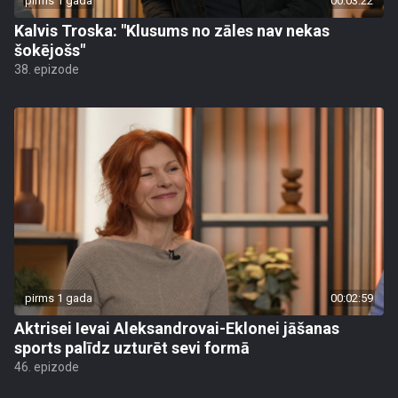
pirms 1 gada
00:03:22
Kalvis Troska: "Klusums no zāles nav nekas
šokējošs"
38. epizode
pirms 1 gada
00:02:59
Aktrisei Ievai Aleksandrovai-Eklonei jāšanas
sports palīdz uzturēt sevi formā
46. epizode