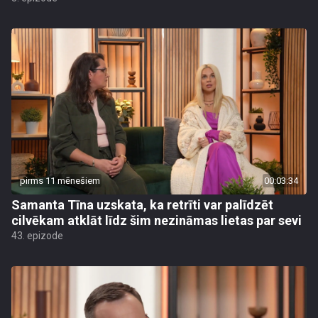
pirms 11 mēnešiem
00:03:34
Samanta Tīna uzskata, ka retrīti var palīdzēt
cilvēkam atklāt līdz šim nezināmas lietas par sevi
43. epizode