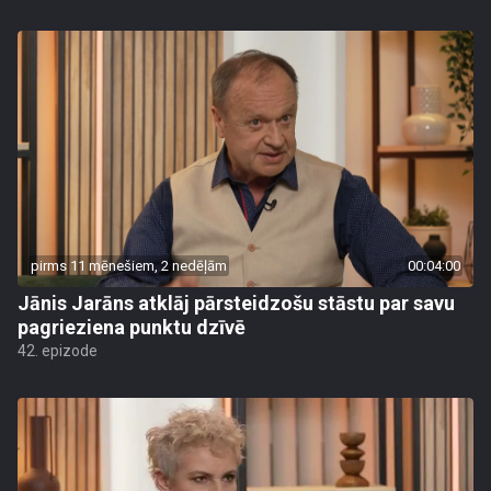
pirms 11 mēnešiem, 2 nedēļām
00:04:00
Jānis Jarāns atklāj pārsteidzošu stāstu par savu
pagrieziena punktu dzīvē
42. epizode