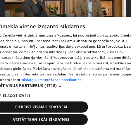
 tīmekļa vietne izmanto sīkdatnes
 tīmekļa vietnē tiek izmantotas sīkdatnes, lai nodrošinātu un uzlabotu tīmek
pirms 1 gada
00:02:21
nes darbību., nosūtītu personalizētu reklāmu un satura ģenerēšanai, veiktu
āmas un satura mērījumus, auditorijas datu apkopošanu, kā arī produktu izst
Skola kā sabiedrības spogulis – Kalvāns aicina
zlabošanu. Zemāk sniedzam informāciju par visām sīkdatnēm, kuras tiek
vecākus uzticēties
ntotas mūsu tīmekļa vietnēs. Sīkdatnes var atšķirties atkarībā no apmeklētā
26. epizode
rneta vietnes sadaļas. Lietotājam jebkurā brīdī ir iespēja piekrist, atteikties va
īt savu piekrišanu. Piekrišanas sniegšana, kā arī tās atsaukšana vai mainīša
ecas uz visām interneta vietnes sadaļām. Vairāk informācijas par izmantotaj
atnēm skatīt
sīkdatņu izmantošanas noteikumos.
ĪT VISUS PARTNERUS
(1718) →
PIELĀGOT IZVĒLI
PIEKRIST VISĀM SĪKDATNĒM
ATSTĀT TEHNISKĀS SĪKDATNES