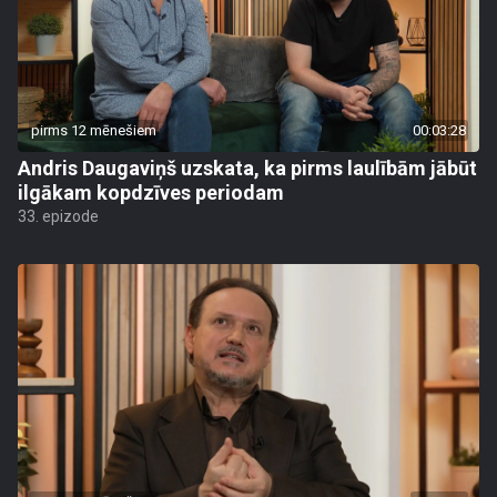
pirms 12 mēnešiem
00:03:28
Andris Daugaviņš uzskata, ka pirms laulībām jābūt
ilgākam kopdzīves periodam
33. epizode