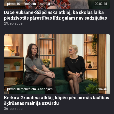
pirms 10 mēnešiem, 4 nedēļām
00:02:45
Dace Rukšāne-Ščipčinska atklāj, ka skolas laikā
piedzīvotās pārestības līdz galam nav sadzijušas
29. epizode
pirms 10 mēnešiem, 4 nedēļām
00:04:46
Kerkira Graudiņa atklāj, kāpēc pēc pirmās laulības
šķiršanas mainīja uzvārdu
36. epizode