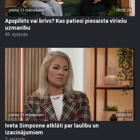
pirms 11 mēnešiem
00:02:26
Apspīlēts vai brīvs? Kas patiesi piesaista vīriešu
uzmanību
40. epizode
pirms 11 mēnešiem
00:03:05
Iveta Simpsone atklāti par laulību un
izacinājumiem
3. epizode