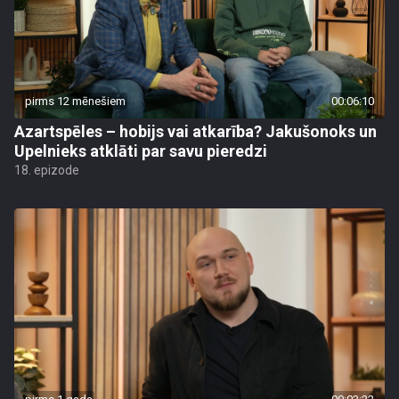
pirms 12 mēnešiem
00:06:10
Azartspēles – hobijs vai atkarība? Jakušonoks un
Upelnieks atklāti par savu pieredzi
18. epizode