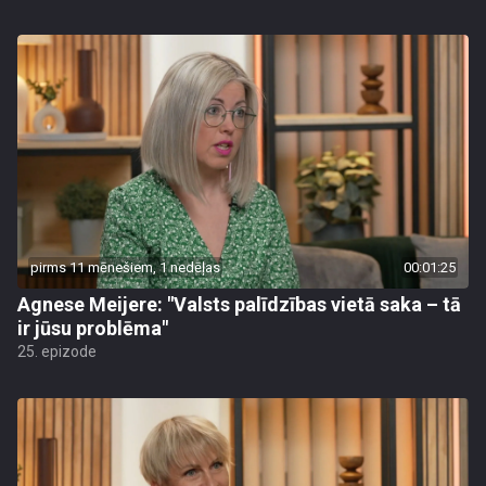
pirms 11 mēnešiem, 1 nedēļas
00:01:25
Agnese Meijere: "Valsts palīdzības vietā saka – tā
ir jūsu problēma"
25. epizode