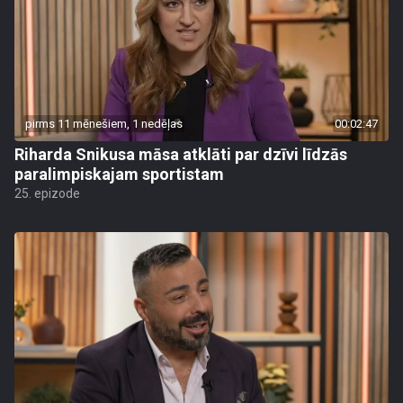
pirms 11 mēnešiem, 1 nedēļas
00:02:47
Riharda Snikusa māsa atklāti par dzīvi līdzās
paralimpiskajam sportistam
25. epizode