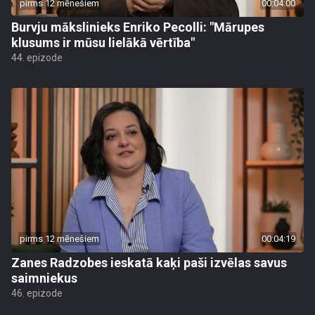
pirms 12 mēnešiem
00:04:00
Burvju mākslinieks Enriko Pecolli: "Mārupes
klusums ir mūsu lielākā vērtība"
44. epizode
pirms 12 mēnešiem
00:04:19
Zanes Radzobes ieskatā kaķi paši izvēlas savus
saimniekus
46. epizode