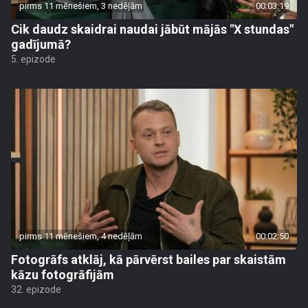
pirms 11 mēnešiem, 3 nedēļām
00:03:19
Cik daudz skaidrai naudai jābūt mājās "X stundas"
gadījumā?
5. epizode
pirms 11 mēnešiem, 4 nedēļām
00:02:50
Fotogrāfs atklāj, kā pārvērst bailes par skaistām
kāzu fotogrāfijām
32. epizode