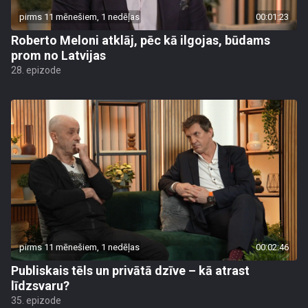
pirms 11 mēnešiem, 1 nedēļas
00:01:23
Roberto Meloni atklāj, pēc kā ilgojas, būdams
prom no Latvijas
28. epizode
pirms 11 mēnešiem, 1 nedēļas
00:02:46
Publiskais tēls un privātā dzīve – kā atrast
līdzsvaru?
35. epizode