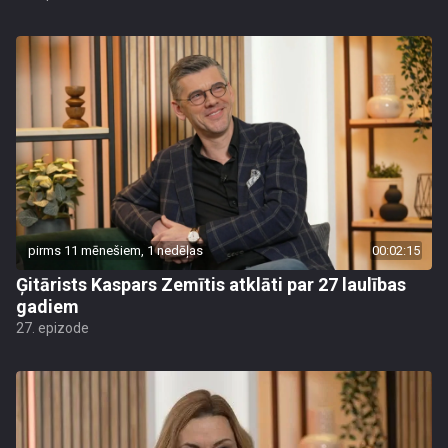
pirms 11 mēnešiem, 1 nedēļas
00:02:15
Ģitārists Kaspars Zemītis atklāti par 27 laulības
gadiem
27. epizode