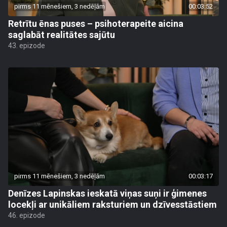
pirms 11 mēnešiem, 3 nedēļām
00:03:52
Retrītu ēnas puses – psihoterapeite aicina
saglabāt realitātes sajūtu
43. epizode
pirms 11 mēnešiem, 3 nedēļām
00:03:17
Denīzes Lapinskas ieskatā viņas suņi ir ģimenes
locekļi ar unikāliem raksturiem un dzīvesstāstiem
46. epizode