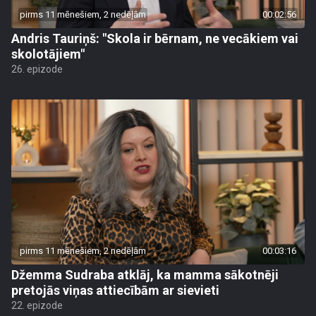
pirms 11 mēnešiem, 2 nedēļām
00:02:56
Andris Tauriņš: "Skola ir bērnam, ne vecākiem vai
skolotājiem"
26. epizode
pirms 11 mēnešiem, 2 nedēļām
00:03:16
Džemma Sudraba atklāj, ka mamma sākotnēji
pretojās viņas attiecībām ar sievieti
22. epizode