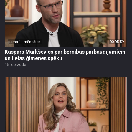
pirms 11 mēnešiem
00:05:59
Kaspars Markševics par bērnības pārbaudījumiem
un lielas ģimenes spēku
15. epizode