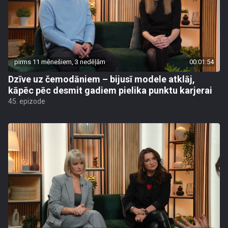
pirms 11 mēnešiem, 3 nedēļām
00:01:54
Dzīve uz čemodāniem – bijusī modele atklāj,
kāpēc pēc desmit gadiem pielika punktu karjerai
45. epizode