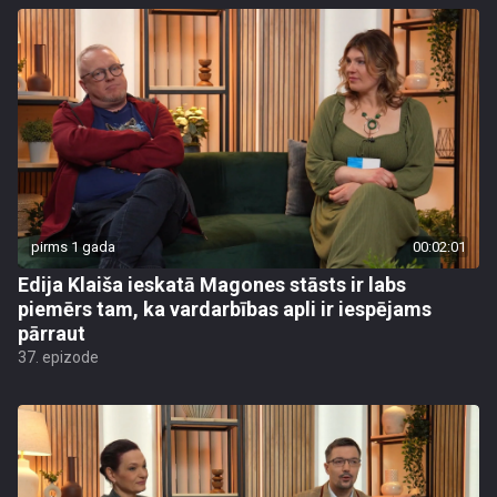
pirms 1 gada
00:02:01
Edija Klaiša ieskatā Magones stāsts ir labs
piemērs tam, ka vardarbības apli ir iespējams
pārraut
37. epizode