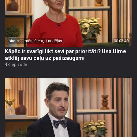
pirms 11 mēnešiem, 1 nedēļas
00:02:48
Kāpēc ir svarīgi likt sevi par prioritāti? Una Ulme
atklāj savu ceļu uz pašizaugsmi
43. epizode