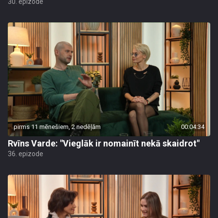
30. epizode
pirms 11 mēnešiem, 2 nedēļām
00:04:34
Rvīns Varde: "Vieglāk ir nomainīt nekā skaidrot"
36. epizode