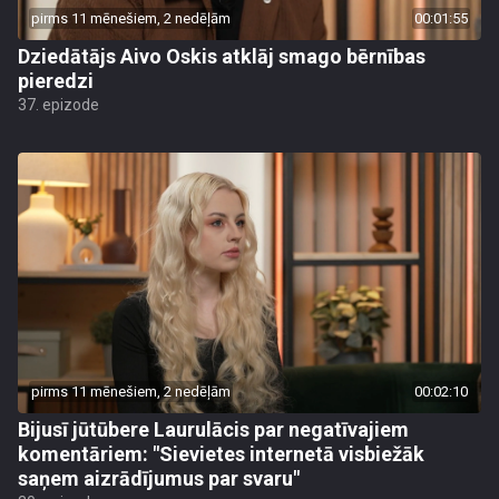
pirms 11 mēnešiem, 2 nedēļām
00:01:55
Dziedātājs Aivo Oskis atklāj smago bērnības
pieredzi
37. epizode
pirms 11 mēnešiem, 2 nedēļām
00:02:10
Bijusī jūtūbere Laurulācis par negatīvajiem
komentāriem: "Sievietes internetā visbiežāk
saņem aizrādījumus par svaru"