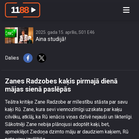
Zanes Radzobes kaķis pirmajā dienā
mājas sienā paslēpās
2025. gada 15. aprīlis, S01 E46
Aina studijā!
Dalies
Zanes Radzobes kaķis pirmajā dienā
mājas sienā paslēpās
Teātra kritiķe Zane Radzobe ar mīlestību stāsta par savu
kaķi Rū. Zane, kura sevi viennozīmīgi uzskata par kaķu
cilvēku, atklāj, ka Rū ienācis viņas dzīvē nejauši un liktenīgi.
Sākotnēji Zane nebija plānojusi adoptēt kaķi, bet,
apmeklējot Ziedoņa dzimto māju ar daudziem kaķiem, Rū