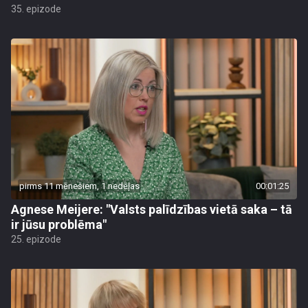
35. epizode
pirms 11 mēnešiem, 1 nedēļas
00:01:25
Agnese Meijere: "Valsts palīdzības vietā saka – tā
ir jūsu problēma"
25. epizode