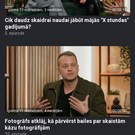
pirms 11 mēnešiem, 3 nedēļām
00:03:19
Cik daudz skaidrai naudai jābūt mājās "X stundas"
gadījumā?
5. epizode
pirms 11 mēnešiem, 4 nedēļām
00:02:50
Fotogrāfs atklāj, kā pārvērst bailes par skaistām
kāzu fotogrāfijām
32. epizode