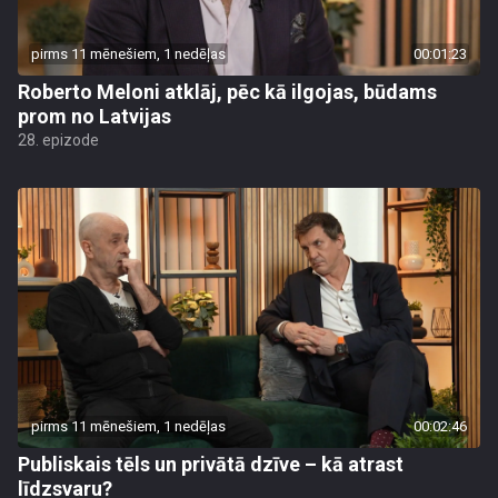
pirms 11 mēnešiem, 1 nedēļas
00:01:23
Roberto Meloni atklāj, pēc kā ilgojas, būdams
prom no Latvijas
28. epizode
pirms 11 mēnešiem, 1 nedēļas
00:02:46
Publiskais tēls un privātā dzīve – kā atrast
līdzsvaru?