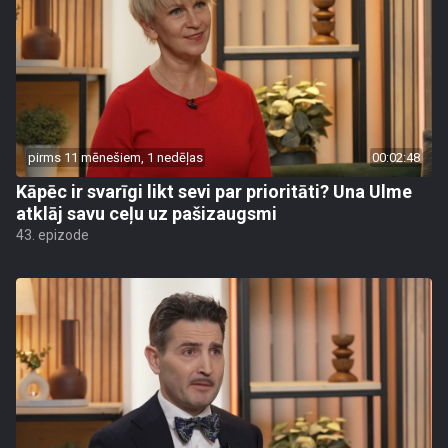
pirms 11 mēnešiem, 1 nedēļas
00:02:48
Kāpēc ir svarīgi likt sevi par prioritāti? Una Ulme
atklāj savu ceļu uz pašizaugsmi
43. epizode