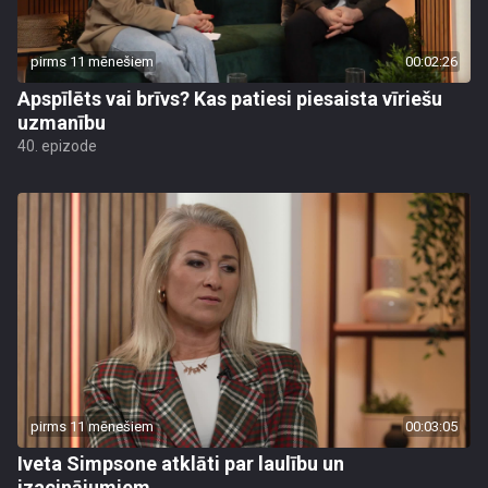
pirms 11 mēnešiem
00:02:26
Apspīlēts vai brīvs? Kas patiesi piesaista vīriešu
uzmanību
40. epizode
pirms 11 mēnešiem
00:03:05
Iveta Simpsone atklāti par laulību un
izacinājumiem