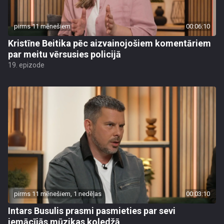
pirms 11 mēnešiem
00:06:10
Kristīne Beitika pēc aizvainojošiem komentāriem
par meitu vērsusies policijā
19. epizode
pirms 11 mēnešiem, 1 nedēļas
00:03:10
Intars Busulis prasmi pasmieties par sevi
iemācījās mūzikas koledžā