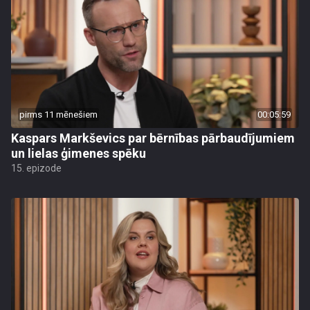
pirms 11 mēnešiem
00:05:59
Kaspars Markševics par bērnības pārbaudījumiem
un lielas ģimenes spēku
15. epizode