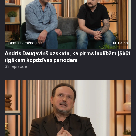
pirms 12 mēnešiem
00:03:28
Andris Daugaviņš uzskata, ka pirms laulībām jābūt
ilgākam kopdzīves periodam
33. epizode