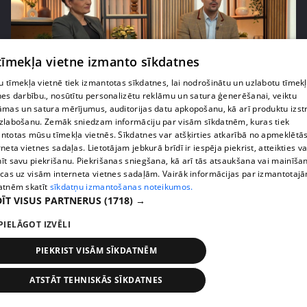
 tīmekļa vietne izmanto sīkdatnes
 tīmekļa vietnē tiek izmantotas sīkdatnes, lai nodrošinātu un uzlabotu tīmek
nes darbību., nosūtītu personalizētu reklāmu un satura ģenerēšanai, veiktu
pirms 1 gada
00:02:21
āmas un satura mērījumus, auditorijas datu apkopošanu, kā arī produktu izst
zlabošanu. Zemāk sniedzam informāciju par visām sīkdatnēm, kuras tiek
Skola kā sabiedrības spogulis – Kalvāns aicina
ntotas mūsu tīmekļa vietnēs. Sīkdatnes var atšķirties atkarībā no apmeklētā
vecākus uzticēties
rneta vietnes sadaļas. Lietotājam jebkurā brīdī ir iespēja piekrist, atteikties va
26. epizode
īt savu piekrišanu. Piekrišanas sniegšana, kā arī tās atsaukšana vai mainīša
ecas uz visām interneta vietnes sadaļām. Vairāk informācijas par izmantotaj
atnēm skatīt
sīkdatņu izmantošanas noteikumos.
ĪT VISUS PARTNERUS
(1718) →
PIELĀGOT IZVĒLI
PIEKRIST VISĀM SĪKDATNĒM
ATSTĀT TEHNISKĀS SĪKDATNES