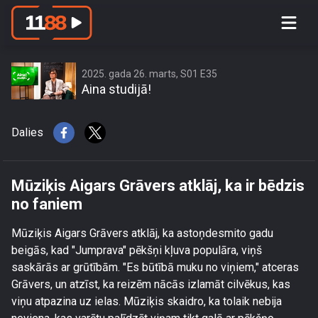
Mūziķis Aigars Grāvers atklāj, ka ir
bēdzis no faniem
2025. gada 26. marts, S01 E35
Aina studijā!
Dalies
Mūziķis Aigars Grāvers atklāj, ka ir bēdzis
no faniem
Mūziķis Aigars Grāvers atklāj, ka astoņdesmito gadu
beigās, kad "Jumprava" pēkšņi kļuva populāra, viņš
saskārās ar grūtībām. "Es būtībā muku no viņiem," atceras
Grāvers, un atzīst, ka reizēm nācās izlamāt cilvēkus, kas
viņu atpazina uz ielas. Mūziķis skaidro, ka tolaik nebija