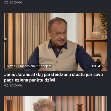
22. epizode
pirms 11 mēnešiem, 2 nedēļām
00:04:00
Jānis Jarāns atklāj pārsteidzošu stāstu par savu
pagrieziena punktu dzīvē
42. epizode