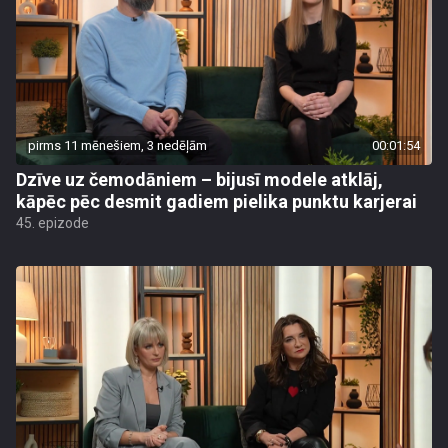
pirms 11 mēnešiem, 3 nedēļām
00:01:54
Dzīve uz čemodāniem – bijusī modele atklāj,
kāpēc pēc desmit gadiem pielika punktu karjerai
45. epizode