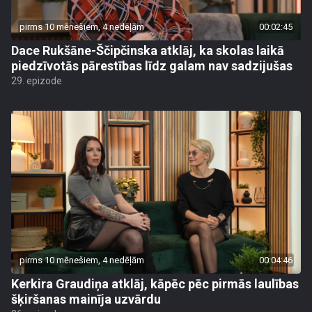
pirms 10 mēnešiem, 4 nedēļām
00:02:45
Dace Rukšāne-Ščipčinska atklāj, ka skolas laikā
piedzīvotās pārestības līdz galam nav sadzijušas
29. epizode
pirms 10 mēnešiem, 4 nedēļām
00:04:46
Kerkira Graudiņa atklāj, kāpēc pēc pirmās laulības
šķiršanas mainīja uzvārdu