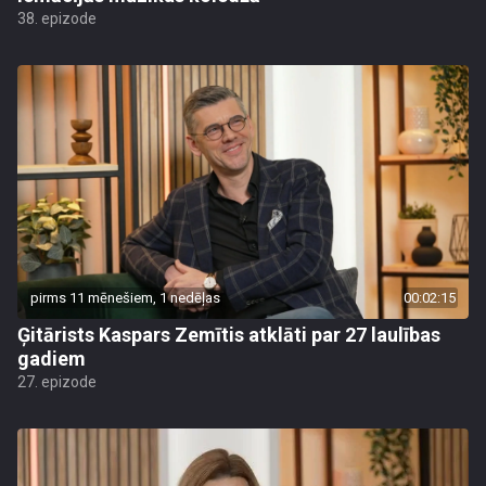
38. epizode
pirms 11 mēnešiem, 1 nedēļas
00:02:15
Ģitārists Kaspars Zemītis atklāti par 27 laulības
gadiem
27. epizode