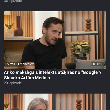
36. epizode
pirms 11 mēnešiem
00:08:58
Ar ko mākslīgais intelekts atšķiras no "Google"?
Skaidro Artūrs Mednis
20. epizode