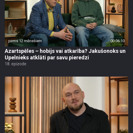
pirms 12 mēnešiem
00:06:10
Azartspēles – hobijs vai atkarība? Jakušonoks un
Upelnieks atklāti par savu pieredzi
18. epizode