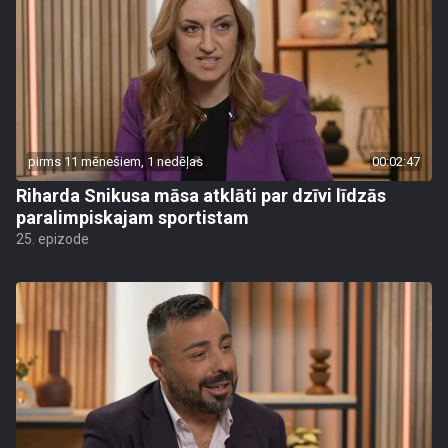
pirms 11 mēnešiem, 1 nedēļas
00:02:47
Riharda Snikusa māsa atklāti par dzīvi līdzās
paralimpiskajam sportistam
25. epizode