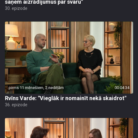
saņem aizrādījumus par svaru"
30. epizode
pirms 11 mēnešiem, 2 nedēļām
00:04:34
Rvīns Varde: "Vieglāk ir nomainīt nekā skaidrot"
36. epizode