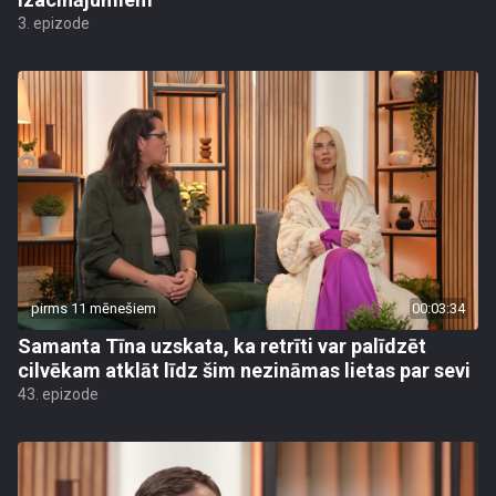
3. epizode
pirms 11 mēnešiem
00:03:34
Samanta Tīna uzskata, ka retrīti var palīdzēt
cilvēkam atklāt līdz šim nezināmas lietas par sevi
43. epizode