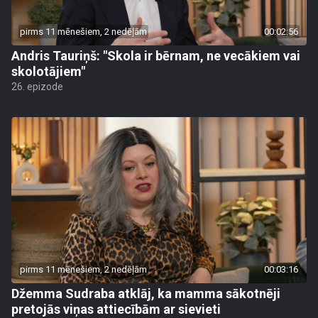
pirms 11 mēnešiem, 2 nedēļām
00:02:56
Andris Tauriņš: "Skola ir bērnam, ne vecākiem vai
skolotājiem"
26. epizode
pirms 11 mēnešiem, 2 nedēļām
00:03:16
Džemma Sudraba atklāj, ka mamma sākotnēji
pretojās viņas attiecībām ar sievieti