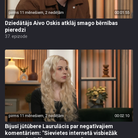
pirms 11 mēnešiem, 2 nedēļām
00:01:55
Dziedātājs Aivo Oskis atklāj smago bērnības
pieredzi
37. epizode
pirms 11 mēnešiem, 2 nedēļām
00:02:10
Bijusī jūtūbere Laurulācis par negatīvajiem
komentāriem: "Sievietes internetā visbiežāk