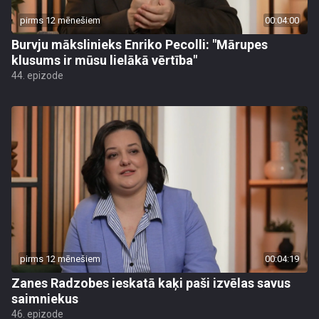
pirms 12 mēnešiem
00:04:00
Burvju mākslinieks Enriko Pecolli: "Mārupes
klusums ir mūsu lielākā vērtība"
44. epizode
pirms 12 mēnešiem
00:04:19
Zanes Radzobes ieskatā kaķi paši izvēlas savus
saimniekus
46. epizode