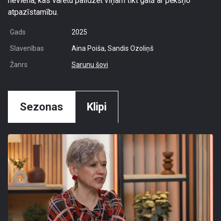
neviena, kas varētu palīdzēt viņam tikt galā ar pēkšņo
atpazīstamību.
Gads
2025
Slavenības
Aina Poiša, Sandis Ozoliņš
Žanrs
Sarunu šovi
Sezonas
Klipi