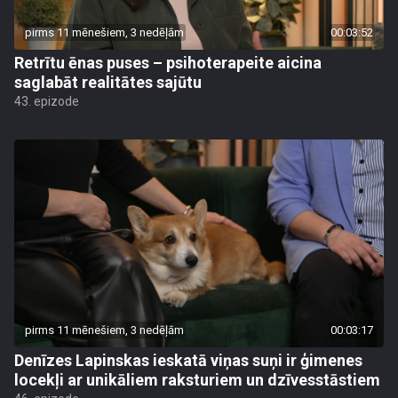
pirms 11 mēnešiem, 3 nedēļām
00:03:52
Retrītu ēnas puses – psihoterapeite aicina
saglabāt realitātes sajūtu
43. epizode
pirms 11 mēnešiem, 3 nedēļām
00:03:17
Denīzes Lapinskas ieskatā viņas suņi ir ģimenes
locekļi ar unikāliem raksturiem un dzīvesstāstiem