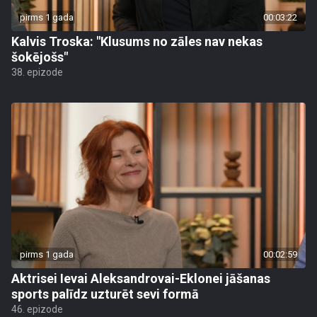
pirms 1 gada
00:03:22
Kalvis Troska: "Klusums no zāles nav nekas
šokējošs"
38. epizode
pirms 1 gada
00:02:59
Aktrisei Ievai Aleksandrovai-Eklonei jāšanas
sports palīdz uzturēt sevi formā
46. epizode