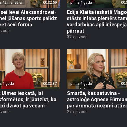
s 12 mēnešiem
00:02:59
pirms 1 gada
00:
isei Ievai Aleksandrovai-
Edija Klaiša ieskatā Mag
nei jāšanas sports palīdz
stāsts ir labs piemērs tam
rēt sevi formā
vardarbības apli ir iespēj
pārraut
pizode
37. epizode
s 1 gada
00:02:37
pirms 1 gada
00:
 Ulmes ieskatā, lai
Smarža, kas satuvina -
sformētos, ir jāatzīst, ka
astroloģe Agnese Fūrma
ari dzīvot pa vecam"
par aromāta nozīmi attie
pizode
27. epizode