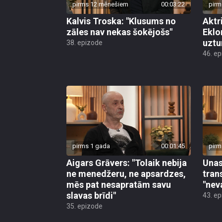
pirms 12 mēnešiem
00:03:22
pirm
Kalvis Troska: "Klusums no
Aktr
zāles nav nekas šokējošs"
Eklo
uztu
38. epizode
46. e
pirms 1 gada
00:01:45
pirm
Aigars Grāvers: "Tolaik nebija
Unas
ne menedžeru, ne apsardzes,
tran
mēs pat nesapratām savu
"nev
slavas brīdi"
43. e
35. epizode