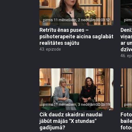
pirms 11 mēnešiem, 2 nedēļām
00:03:52
pirm
Retrītu ēnas puses –
Denī
psihoterapeite aicina saglabāt
viņa
realitātes sajūtu
ar u
dzīv
43. epizode
46. e
pirms 11 mēnešiem, 3 nedēļām
00:03:19
pirm
Cik daudz skaidrai naudai
Foto
jābūt mājās "X stundas"
bail
gadījumā?
foto