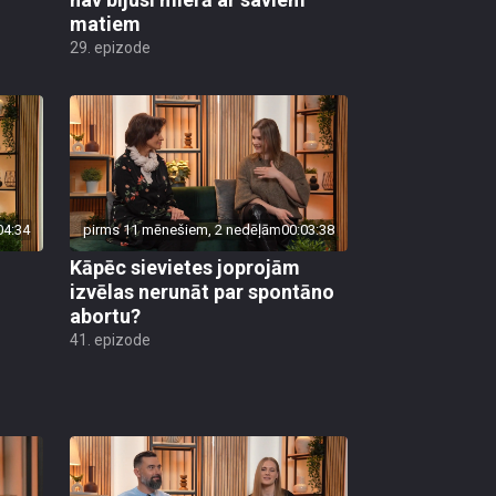
matiem
29. epizode
04:34
pirms 11 mēnešiem, 2 nedēļām
00:03:38
Kāpēc sievietes joprojām
izvēlas nerunāt par spontāno
abortu?
41. epizode