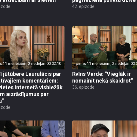
pizode
42. epizode
s 11 mēnešiem, 2 nedēļām
00:02:10
pirms 11 mēnešiem, 2 nedēļām
00:
sī jūtūbere Laurulācis par
Rvīns Varde: "Vieglāk ir
tīvajiem komentāriem:
nomainīt nekā skaidrot"
vietes internetā visbiežāk
36. epizode
m aizrādījumus par
u"
pizode