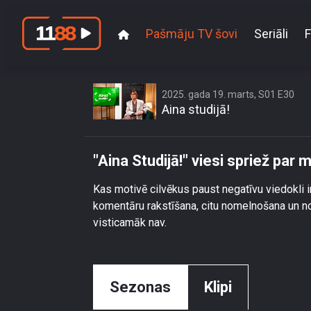
Pašmāju TV šovi
Seriāli
F
\"Aina St
2025. gada 19. marts, S01 E30
Aina studijā!
"Aina Studijā!" viesi spriež par
Kas motivē cilvēkus paust negatīvu viedokli in
komentāru rakstīšana, citu nomelnošana un non
visticamāk nav.
Sezonas
Klipi