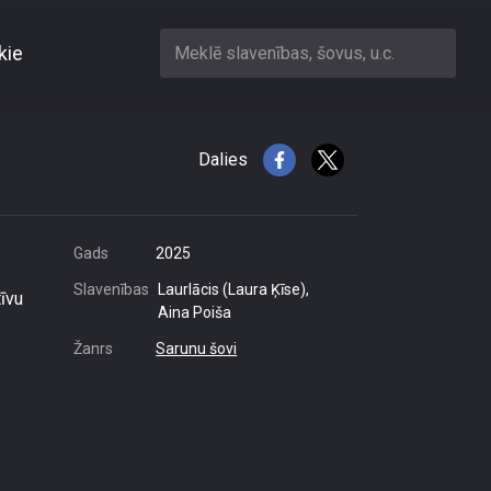
kie
Meklē slavenības, šovus, u.c.
komentārus
Dalies
Gads
2025
Slavenības
Laurlācis (Laura Ķīse),
tīvu
Aina Poiša
Žanrs
Sarunu šovi