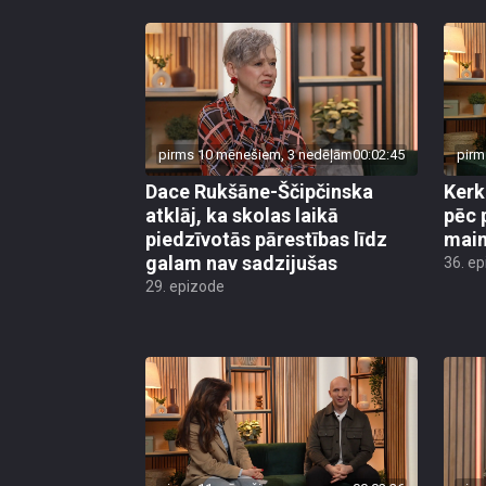
pirms 10 mēnešiem, 3 nedēļām
00:02:45
pirm
Dace Rukšāne-Ščipčinska
Kerk
atklāj, ka skolas laikā
pēc 
piedzīvotās pārestības līdz
main
galam nav sadzijušas
36. e
29. epizode