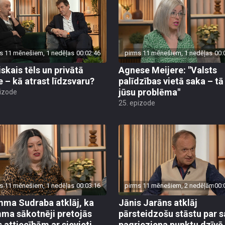
s 11 mēnešiem, 1 nedēļas
00:02:46
pirms 11 mēnešiem, 1 nedēļas
00:
iskais tēls un privātā
Agnese Meijere: "Valsts
e – kā atrast līdzsvaru?
palīdzības vietā saka – tā 
jūsu problēma"
pizode
25. epizode
s 11 mēnešiem, 1 nedēļas
00:03:16
pirms 11 mēnešiem, 2 nedēļām
00:
ma Sudraba atklāj, ka
Jānis Jarāns atklāj
a sākotnēji pretojās
pārsteidzošu stāstu par 
s attiecībām ar sievieti
pagrieziena punktu dzīvē