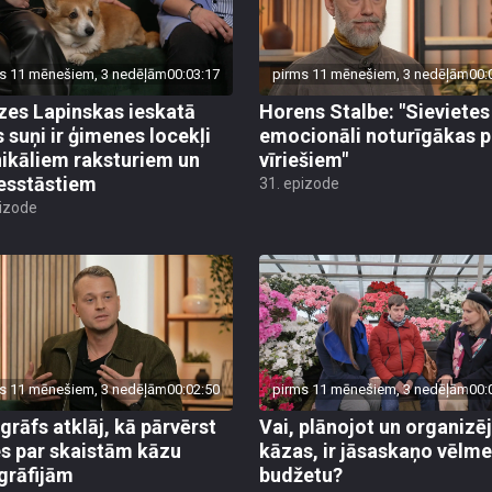
s 11 mēnešiem, 3 nedēļām
00:03:17
pirms 11 mēnešiem, 3 nedēļām
00:
zes Lapinskas ieskatā
Horens Stalbe: "Sievietes 
s suņi ir ģimenes locekļi
emocionāli noturīgākas p
nikāliem raksturiem un
vīriešiem"
esstāstiem
31. epizode
pizode
s 11 mēnešiem, 3 nedēļām
00:02:50
pirms 11 mēnešiem, 3 nedēļām
00:
grāfs atklāj, kā pārvērst
Vai, plānojot un organizē
es par skaistām kāzu
kāzas, ir jāsaskaņo vēlme
grāfijām
budžetu?