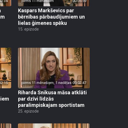
03:34
pirms 11 mēnešiem
00:05:59
a
Kaspars Markševics par
kam
bērnības pārbaudījumiem un
lielas ģimenes spēku
15. epizode
02:15
pirms 11 mēnešiem, 1 nedēļas
00:02:47
Riharda Snikusa māsa atklāti
diem
par dzīvi līdzās
paralimpiskajam sportistam
25. epizode