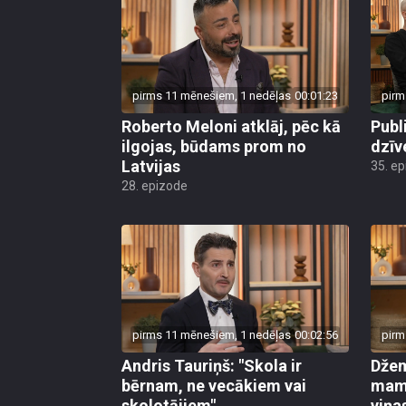
pirms 11 mēnešiem, 1 nedēļas
00:01:23
pirm
Roberto Meloni atklāj, pēc kā
Publ
ilgojas, būdams prom no
dzīv
Latvijas
35. e
28. epizode
pirms 11 mēnešiem, 1 nedēļas
00:02:56
pirm
Andris Tauriņš: "Skola ir
Džem
bērnam, ne vecākiem vai
mamm
skolotājiem"
viņa