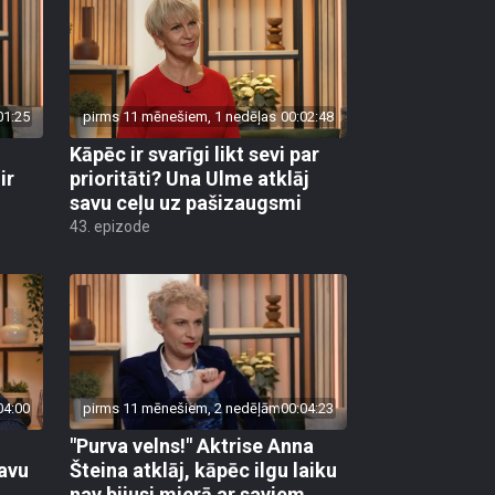
01:25
pirms 11 mēnešiem, 1 nedēļas
00:02:48
Kāpēc ir svarīgi likt sevi par
ir
prioritāti? Una Ulme atklāj
savu ceļu uz pašizaugsmi
43. epizode
04:00
pirms 11 mēnešiem, 2 nedēļām
00:04:23
"Purva velns!" Aktrise Anna
savu
Šteina atklāj, kāpēc ilgu laiku
nav bijusi mierā ar saviem