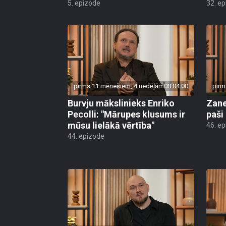
5. epizode
32. e
pirms 11 mēnešiem, 4 nedēļām
00:04:00
pirm
Burvju mākslinieks Enriko
Zane
Pecolli: "Mārupes klusums ir
paši
mūsu lielākā vērtība"
46. e
44. epizode