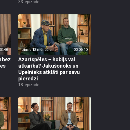
33. epizode
03:48
pirms 12 mēnešiem
00:06:10
u bez
Azartspēles – hobijs vai
res
atkarība? Jakušonoks un
Upelnieks atklāti par savu
pieredzi
18. epizode