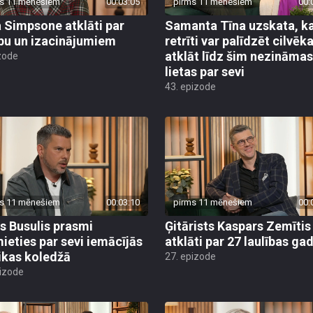
s 11 mēnešiem
00:03:05
pirms 11 mēnešiem
00:
a Simpsone atklāti par
Samanta Tīna uzskata, k
ību un izacinājumiem
retrīti var palīdzēt cilvē
atklāt līdz šim nezināmas
zode
lietas par sevi
43. epizode
s 11 mēnešiem
00:03:10
pirms 11 mēnešiem
00:
rs Busulis prasmi
Ģitārists Kaspars Zemītis
ieties par sevi iemācījās
atklāti par 27 laulības ga
kas koledžā
27. epizode
pizode