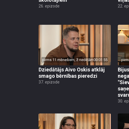
26. epizode
22. e
pirms 11 mēnešiem, 2 nedēļām
00:01:55
pirm
Dziedātājs Aivo Oskis atklāj
Biju
smago bērnības pieredzi
nega
"Sie
37. epizode
saņe
svar
30. e