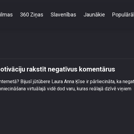
ilmas
360 Ziņas
Slavenības
Jaunākie
Populārā
udijā!\" viesi spriež par motivāciju rakstīt negatīvus 
 motivāciju rakstīt negatīvus komentārus
ternetā? Bijusī jūtūbere Laura Anna Ķīse ir pārliecināta, ka nega
iecināšana virtuālajā vidē dod varu, kuras reālajā dzīvē viņiem