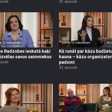
pizode
33. epizode
s 12 mēnešiem
00:04:19
pirms 12 mēnešiem
00:
s Radzobes ieskatā kaķi
Kā runāt par kāzu budžet
 izvēlas savus saimniekus
kauna – kāzu organizato
padomi
pizode
33. epizode