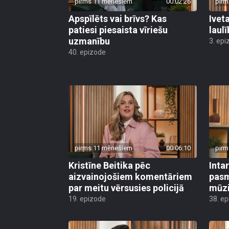
pirms 11 mēnešiem
00:02:26
pirm
Apspīlēts vai brīvs? Kas
Ivet
patiesi piesaista vīriešu
laul
uzmanību
3. epi
40. epizode
pirms 11 mēnešiem
00:06:10
pirm
Kristīne Beitika pēc
Inta
aizvainojošiem komentāriem
pasm
par meitu vērsusies policijā
mūzi
19. epizode
38. e