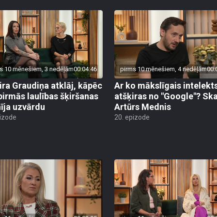
s 10 mēnešiem, 3 nedēļām
00:04:46
pirms 10 mēnešiem, 4 nedēļām
00:
ira Graudiņa atklāj, kāpēc
Ar ko mākslīgais intelekt
pirmās laulības šķiršanas
atšķiras no "Google"? Sk
īja uzvārdu
Artūrs Mednis
pizode
20. epizode