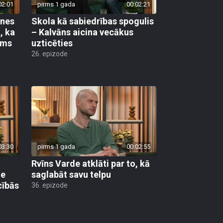
02:01
pirms 1 gada
00:02:21
ones
Skola kā sabiedrības spogulis
, ka
– Kalvāns aicina vecākus
ams
uzticēties
26. epizode
03:30
pirms 1 gada
00:02:55
Rvīns Varde atklāti par to, kā
ne
saglabāt savu telpu
cībās
36. epizode