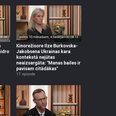
08:58
pirms 10 mēnešiem, 4 nedēļām
00:08:13
s
Kinorežisore Ilze Burkovska-
aidro
Jakobsena Ukrainas kara
kontekstā nejūtas
neaizsargāta: "Manas bailes ir
pavisam citādākas"
17. epizode