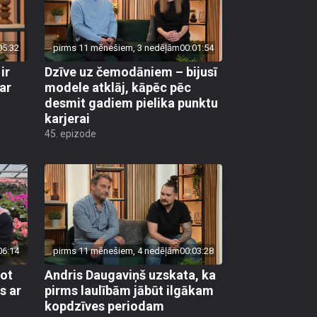
05:32
pirms 11 mēnešiem, 3 nedēļām
00:01:54
ir
Dzīve uz čemodāniem – bijusī
ar
modele atklāj, kāpēc pēc
desmit gadiem pielika punktu
karjerai
45. epizode
06:14
pirms 11 mēnešiem, 4 nedēļām
00:03:28
jot
Andris Daugaviņš uzskata, ka
s ar
pirms laulībām jābūt ilgākam
kopdzīves periodam