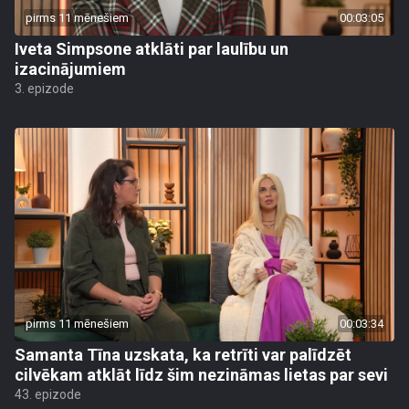
pirms 11 mēnešiem
00:03:05
Iveta Simpsone atklāti par laulību un
izacinājumiem
3. epizode
pirms 11 mēnešiem
00:03:34
Samanta Tīna uzskata, ka retrīti var palīdzēt
cilvēkam atklāt līdz šim nezināmas lietas par sevi
43. epizode