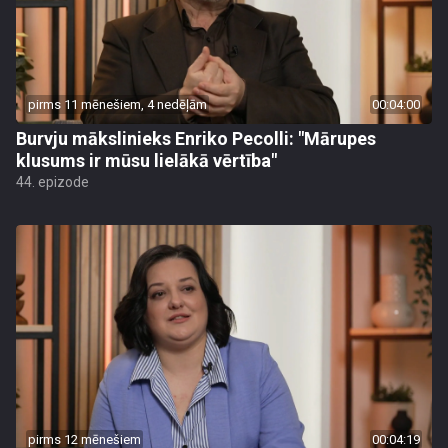
pirms 11 mēnešiem, 4 nedēļām
00:04:00
Burvju mākslinieks Enriko Pecolli: "Mārupes
klusums ir mūsu lielākā vērtība"
44. epizode
pirms 12 mēnešiem
00:04:19