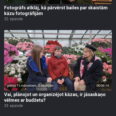
Fotogrāfs atklāj, kā pārvērst bailes par skaistām
kāzu fotogrāfijām
32. epizode
pirms 11 mēnešiem, 3 nedēļām
00:06:14
Vai, plānojot un organizējot kāzas, ir jāsaskaņo
vēlmes ar budžetu?
33. epizode