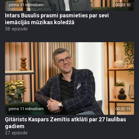
pirms 11 mēnešiem
00:03:10
Intars Busulis prasmi pasmieties par sevi
iemācījās mūzikas koledžā
38. epizode
pirms 11 mēnešiem
00:02:15
Ģitārists Kaspars Zemītis atklāti par 27 laulības
gadiem
27. epizode