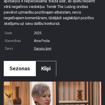
apstākļos ir nepieciešama "bieza āda", lai spētu neņemt
vērā negatīvos viedokļus. Tomēr The Ludvig izvēlas
pievērst uzmanību pozitīvajam atbalstam, nevis
negatīvajiem komentāriem, tādējādi saglabājot pozitīvu
skatījumu uz savu dalību konkursā.
Gads
2025
Slavenības
Aina Poiša
Žanrs
Sarunu šovi
Sezonas
Klipi