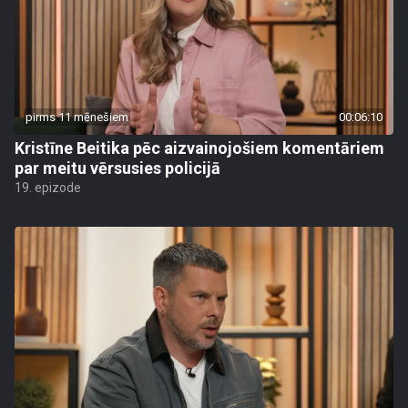
pirms 11 mēnešiem
00:06:10
Kristīne Beitika pēc aizvainojošiem komentāriem
par meitu vērsusies policijā
19. epizode