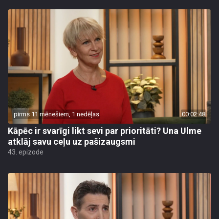
pirms 11 mēnešiem, 1 nedēļas
00:02:48
Kāpēc ir svarīgi likt sevi par prioritāti? Una Ulme
atklāj savu ceļu uz pašizaugsmi
43. epizode