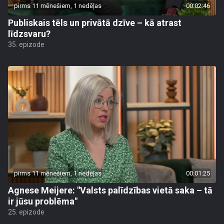
pirms 11 mēnešiem, 1 nedēļas
00:02:46
Publiskais tēls un privātā dzīve – kā atrast
līdzsvaru?
35. epizode
pirms 11 mēnešiem, 1 nedēļas
00:01:25
Agnese Meijere: "Valsts palīdzības vietā saka – tā
ir jūsu problēma"
25. epizode