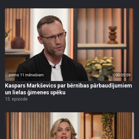
pirms 11 mēnešiem
00:05:59
Kaspars Markševics par bērnības pārbaudījumiem
un lielas ģimenes spēku
15. epizode