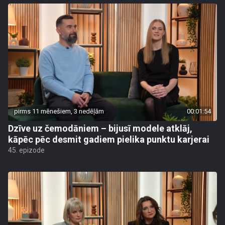
pirms 11 mēnešiem, 3 nedēļām
00:01:54
Dzīve uz čemodāniem – bijusī modele atklāj,
kāpēc pēc desmit gadiem pielika punktu karjerai
45. epizode