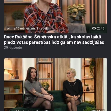
pirms 10 mēnešiem, 3 nedēļām
00:02:45
Dace Rukšāne-Ščipčinska atklāj, ka skolas laikā
piedzīvotās pārestības līdz galam nav sadzijušas
29. epizode