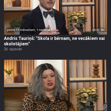
pirms 11 mēnešiem, 1 nedēļas
00:02:56
Andris Tauriņš: "Skola ir bērnam, ne vecākiem vai
skolotājiem"
26. epizode