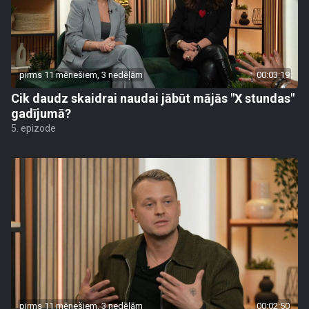
pirms 11 mēnešiem, 3 nedēļām
00:03:19
Cik daudz skaidrai naudai jābūt mājās "X stundas"
gadījumā?
5. epizode
pirms 11 mēnešiem, 3 nedēļām
00:02:50