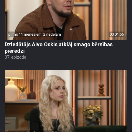
pirms 11 mēnešiem, 2 nedēļām
00:01:55
Dziedātājs Aivo Oskis atklāj smago bērnības
pieredzi
37. epizode