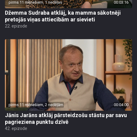
pirms 11 mēnešiem, 1 nedēļas
00:03:16
Džemma Sudraba atklāj, ka mamma sākotnēji
pretojās viņas attiecībām ar sievieti
22. epizode
pirms 11 mēnešiem, 2 nedēļām
00:04:00
Jānis Jarāns atklāj pārsteidzošu stāstu par savu
pagrieziena punktu dzīvē
42. epizode