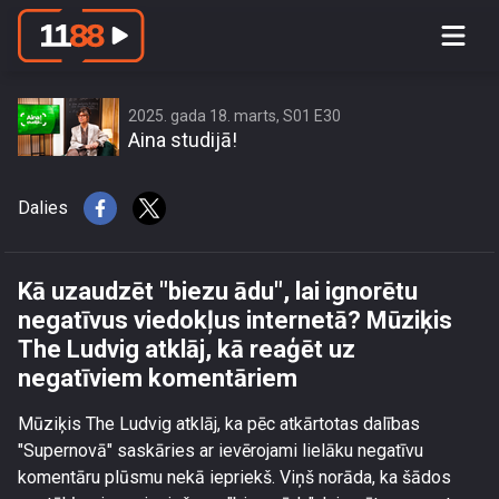
Kā uzaudzēt \"biezu ādu\", lai ignorētu
negatīvus viedokļus internetā?
Mūziķis The Ludvig atklāj, kā reaģēt
uz negatīviem komentāriem
2025. gada 18. marts, S01 E30
Aina studijā!
Dalies
Kā uzaudzēt "biezu ādu", lai ignorētu
negatīvus viedokļus internetā? Mūziķis
The Ludvig atklāj, kā reaģēt uz
negatīviem komentāriem
Mūziķis The Ludvig atklāj, ka pēc atkārtotas dalības
"Supernovā" saskāries ar ievērojami lielāku negatīvu
komentāru plūsmu nekā iepriekš. Viņš norāda, ka šādos