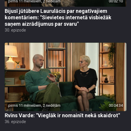
pirms 11 mēnešiem, 2 nedēļām
00:02:10
Bijusī jūtūbere Laurulācis par negatīvajiem
komentāriem: "Sievietes internetā visbiežāk
saņem aizrādījumus par svaru"
30. epizode
pirms 11 mēnešiem, 2 nedēļām
00:04:34
Rvīns Varde: "Vieglāk ir nomainīt nekā skaidrot"
36. epizode