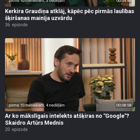
pirms 10 mēnešiem, 3 nedēļām
00:04:46
Kerkira Graudiņa atklāj, kāpēc pēc pirmās laulības
šķiršanas mainīja uzvārdu
36. epizode
pirms 10 mēnešiem, 4 nedēļām
00:08:58
Ar ko mākslīgais intelekts atšķiras no "Google"?
Skaidro Artūrs Mednis
20. epizode