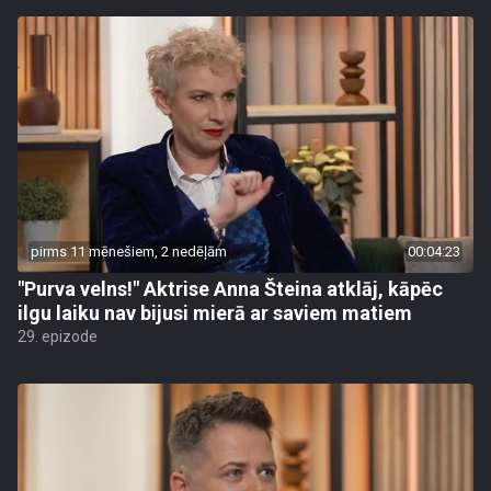
pirms 11 mēnešiem, 2 nedēļām
00:04:23
"Purva velns!" Aktrise Anna Šteina atklāj, kāpēc
ilgu laiku nav bijusi mierā ar saviem matiem
29. epizode