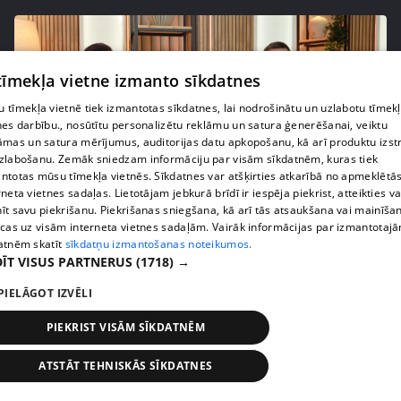
 tīmekļa vietne izmanto sīkdatnes
 tīmekļa vietnē tiek izmantotas sīkdatnes, lai nodrošinātu un uzlabotu tīmek
nes darbību., nosūtītu personalizētu reklāmu un satura ģenerēšanai, veiktu
āmas un satura mērījumus, auditorijas datu apkopošanu, kā arī produktu izst
zlabošanu. Zemāk sniedzam informāciju par visām sīkdatnēm, kuras tiek
ntotas mūsu tīmekļa vietnēs. Sīkdatnes var atšķirties atkarībā no apmeklētā
rneta vietnes sadaļas. Lietotājam jebkurā brīdī ir iespēja piekrist, atteikties va
pirms 1 gada
00:02:21
īt savu piekrišanu. Piekrišanas sniegšana, kā arī tās atsaukšana vai mainīša
ecas uz visām interneta vietnes sadaļām. Vairāk informācijas par izmantotaj
Skola kā sabiedrības spogulis – Kalvāns aicina
atnēm skatīt
sīkdatņu izmantošanas noteikumos.
vecākus uzticēties
ĪT VISUS PARTNERUS
(1718) →
26. epizode
PIELĀGOT IZVĒLI
PIEKRIST VISĀM SĪKDATNĒM
ATSTĀT TEHNISKĀS SĪKDATNES