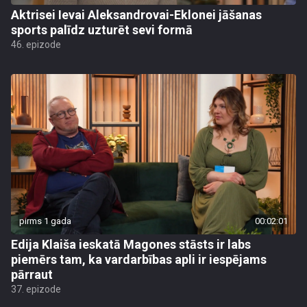
Aktrisei Ievai Aleksandrovai-Eklonei jāšanas
sports palīdz uzturēt sevi formā
46. epizode
pirms 1 gada
00:02:01
Edija Klaiša ieskatā Magones stāsts ir labs
piemērs tam, ka vardarbības apli ir iespējams
pārraut
37. epizode