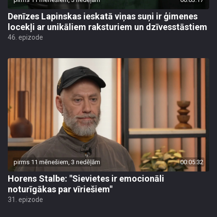
Denīzes Lapinskas ieskatā viņas suņi ir ģimenes
locekļi ar unikāliem raksturiem un dzīvesstāstiem
46. epizode
pirms 11 mēnešiem, 3 nedēļām
00:05:32
Horens Stalbe: "Sievietes ir emocionāli
noturīgākas par vīriešiem"
31. epizode