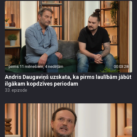
pirms 11 mēnešiem, 4 nedēļām
00:03:28
Andris Daugaviņš uzskata, ka pirms laulībām jābūt
ilgākam kopdzīves periodam
33. epizode