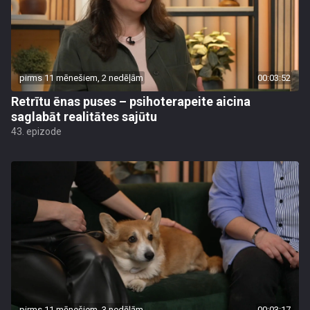
pirms 11 mēnešiem, 2 nedēļām
00:03:52
Retrītu ēnas puses – psihoterapeite aicina
saglabāt realitātes sajūtu
43. epizode
pirms 11 mēnešiem, 3 nedēļām
00:03:17