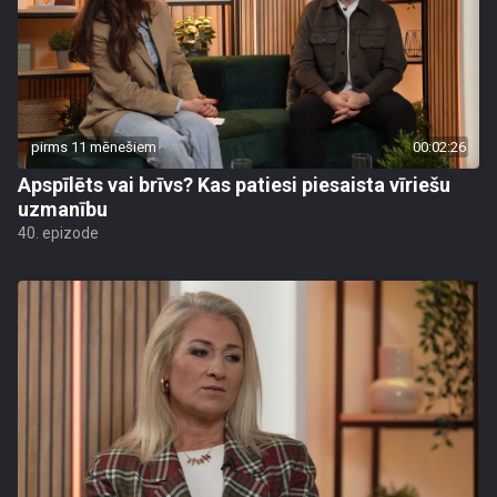
pirms 11 mēnešiem
00:02:26
Apspīlēts vai brīvs? Kas patiesi piesaista vīriešu
uzmanību
40. epizode