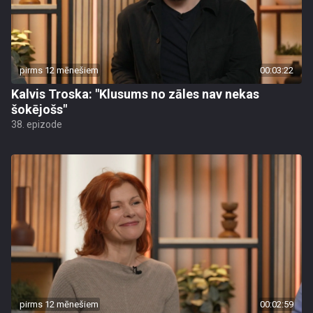
pirms 12 mēnešiem
00:03:22
Kalvis Troska: "Klusums no zāles nav nekas
šokējošs"
38. epizode
pirms 12 mēnešiem
00:02:59