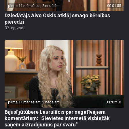
pirms 11 mēnešiem, 2 nedēļām
00:01:55
Dziedātājs Aivo Oskis atklāj smago bērnības
pieredzi
37. epizode
pirms 11 mēnešiem, 2 nedēļām
00:02:10
Bijusī jūtūbere Laurulācis par negatīvajiem
komentāriem: "Sievietes internetā visbiežāk
saņem aizrādījumus par svaru"