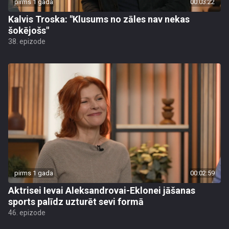
pirms 1 gada
00:03:22
Kalvis Troska: "Klusums no zāles nav nekas
šokējošs"
38. epizode
pirms 1 gada
00:02:59
Aktrisei Ievai Aleksandrovai-Eklonei jāšanas
sports palīdz uzturēt sevi formā
46. epizode