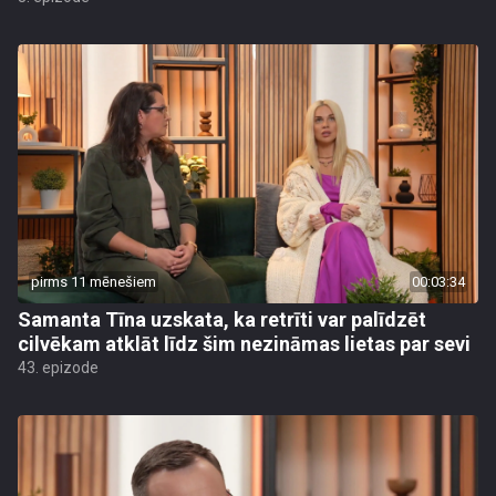
pirms 11 mēnešiem
00:03:34
Samanta Tīna uzskata, ka retrīti var palīdzēt
cilvēkam atklāt līdz šim nezināmas lietas par sevi
43. epizode