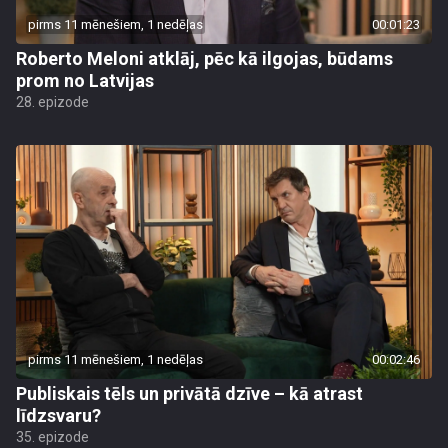
pirms 11 mēnešiem, 1 nedēļas
00:01:23
Roberto Meloni atklāj, pēc kā ilgojas, būdams
prom no Latvijas
28. epizode
pirms 11 mēnešiem, 1 nedēļas
00:02:46
Publiskais tēls un privātā dzīve – kā atrast
līdzsvaru?
35. epizode