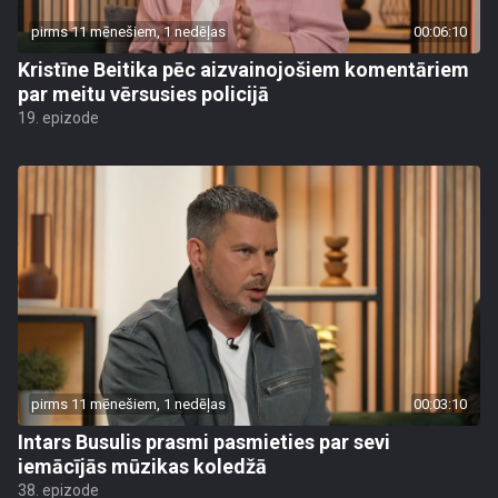
pirms 11 mēnešiem, 1 nedēļas
00:06:10
Kristīne Beitika pēc aizvainojošiem komentāriem
par meitu vērsusies policijā
19. epizode
pirms 11 mēnešiem, 1 nedēļas
00:03:10
Intars Busulis prasmi pasmieties par sevi
iemācījās mūzikas koledžā
38. epizode