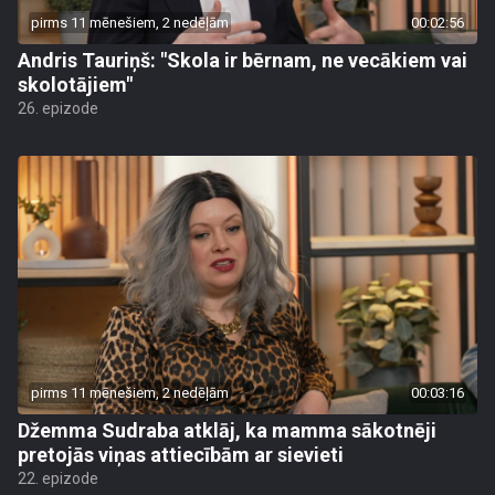
pirms 11 mēnešiem, 2 nedēļām
00:02:56
Andris Tauriņš: "Skola ir bērnam, ne vecākiem vai
skolotājiem"
26. epizode
pirms 11 mēnešiem, 2 nedēļām
00:03:16
Džemma Sudraba atklāj, ka mamma sākotnēji
pretojās viņas attiecībām ar sievieti
22. epizode