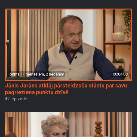
pirms 11 mēnešiem, 2 nedēļām
00:04:00
Jānis Jarāns atklāj pārsteidzošu stāstu par savu
pagrieziena punktu dzīvē
42. epizode