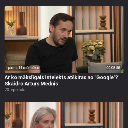
pirms 11 mēnešiem
00:08:58
Ar ko mākslīgais intelekts atšķiras no "Google"?
Skaidro Artūrs Mednis
20. epizode