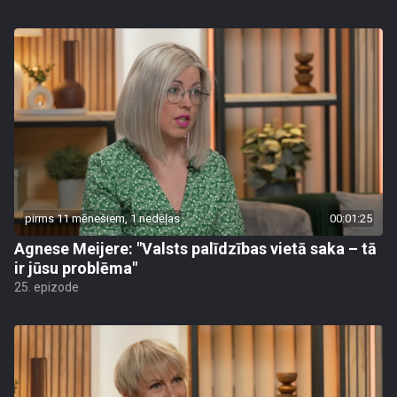
pirms 11 mēnešiem, 1 nedēļas
00:01:25
Agnese Meijere: "Valsts palīdzības vietā saka – tā
ir jūsu problēma"
25. epizode