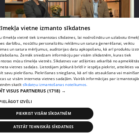
 tīmekļa vietne izmanto sīkdatnes
 tīmekļa vietnē tiek izmantotas sīkdatnes, lai nodrošinātu un uzlabotu tīmek
pirms 1 gada
00:02:21
nes darbību., nosūtītu personalizētu reklāmu un satura ģenerēšanai, veiktu
āmas un satura mērījumus, auditorijas datu apkopošanu, kā arī produktu izst
Skola kā sabiedrības spogulis – Kalvāns aicina
zlabošanu. Zemāk sniedzam informāciju par visām sīkdatnēm, kuras tiek
vecākus uzticēties
ntotas mūsu tīmekļa vietnēs. Sīkdatnes var atšķirties atkarībā no apmeklētā
26. epizode
rneta vietnes sadaļas. Lietotājam jebkurā brīdī ir iespēja piekrist, atteikties va
īt savu piekrišanu. Piekrišanas sniegšana, kā arī tās atsaukšana vai mainīša
ecas uz visām interneta vietnes sadaļām. Vairāk informācijas par izmantotaj
atnēm skatīt
sīkdatņu izmantošanas noteikumos.
ĪT VISUS PARTNERUS
(1718) →
PIELĀGOT IZVĒLI
PIEKRIST VISĀM SĪKDATNĒM
ATSTĀT TEHNISKĀS SĪKDATNES