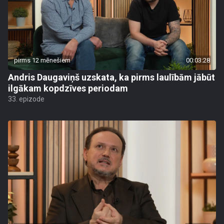
pirms 12 mēnešiem
00:03:28
Andris Daugaviņš uzskata, ka pirms laulībām jābūt
ilgākam kopdzīves periodam
33. epizode