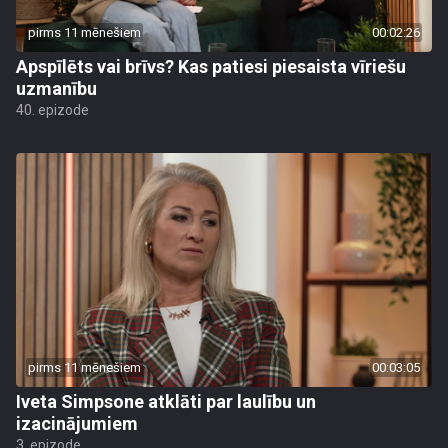
pirms 11 mēnešiem
00:02:26
Apspīlēts vai brīvs? Kas patiesi piesaista vīriešu
uzmanību
40. epizode
pirms 11 mēnešiem
00:03:05
Iveta Simpsone atklāti par laulību un
izacinājumiem
3. epizode