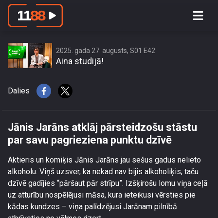
Jānis Jarāns atklāj pārsteidzošu
stāstu par savu pagrieziena punktu
dzīvē
2025. gada 27. augusts, S01 E42
Aina studijā!
Dalies
Jānis Jarāns atklāj pārsteidzošu stāstu
par savu pagrieziena punktu dzīvē
Aktieris un komiķis Jānis Jarāns jau sešus gadus nelieto
alkoholu. Viņš uzsver, ka nekad nav bijis alkoholiķis, taču
dzīvē gadījies “pāršaut pār strīpu”. Izšķirošu lomu viņa ceļā
uz atturību nospēlējusi māsa, kura ieteikusi vērsties pie
kādas kundzes – viņa palīdzējusi Jarānam pilnībā