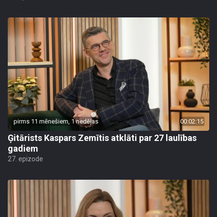
pirms 11 mēnešiem, 1 nedēļas
00:02:15
Ģitārists Kaspars Zemītis atklāti par 27 laulības
gadiem
27. epizode