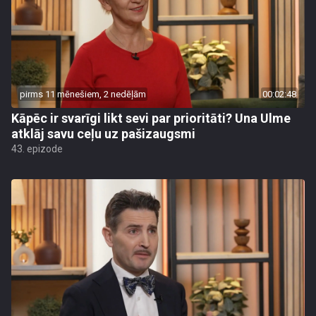
pirms 11 mēnešiem, 2 nedēļām
00:02:48
Kāpēc ir svarīgi likt sevi par prioritāti? Una Ulme
atklāj savu ceļu uz pašizaugsmi
43. epizode