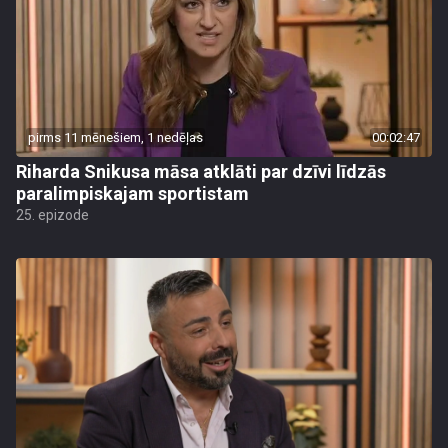
pirms 11 mēnešiem, 1 nedēļas
00:02:47
Riharda Snikusa māsa atklāti par dzīvi līdzās
paralimpiskajam sportistam
25. epizode