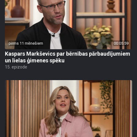
pirms 11 mēnešiem
00:05:59
Kaspars Markševics par bērnības pārbaudījumiem
un lielas ģimenes spēku
15. epizode