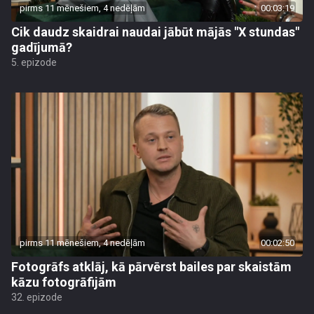
pirms 11 mēnešiem, 4 nedēļām
00:03:19
Cik daudz skaidrai naudai jābūt mājās "X stundas"
gadījumā?
5. epizode
pirms 11 mēnešiem, 4 nedēļām
00:02:50
Fotogrāfs atklāj, kā pārvērst bailes par skaistām
kāzu fotogrāfijām
32. epizode