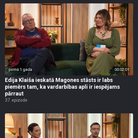
pirms 1 gada
00:02:01
Edija Klaiša ieskatā Magones stāsts ir labs
piemērs tam, ka vardarbības apli ir iespējams
pārraut
37. epizode