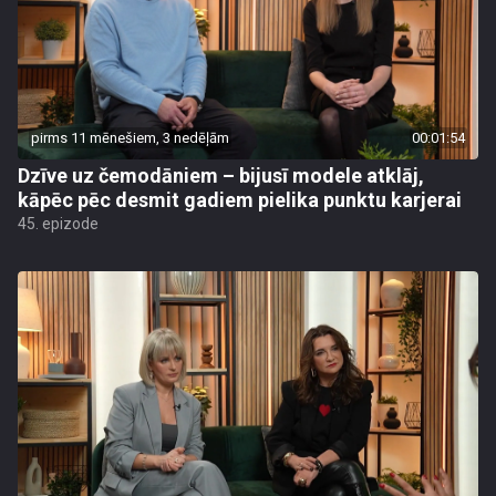
pirms 11 mēnešiem, 3 nedēļām
00:01:54
Dzīve uz čemodāniem – bijusī modele atklāj,
kāpēc pēc desmit gadiem pielika punktu karjerai
45. epizode