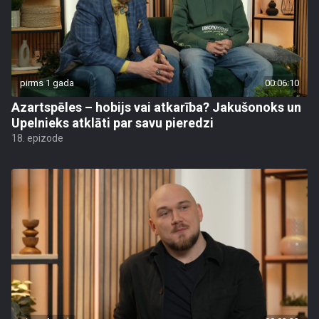
pirms 1 gada
00:06:10
Azartspēles – hobijs vai atkarība? Jakušonoks un
Upelnieks atklāti par savu pieredzi
18. epizode