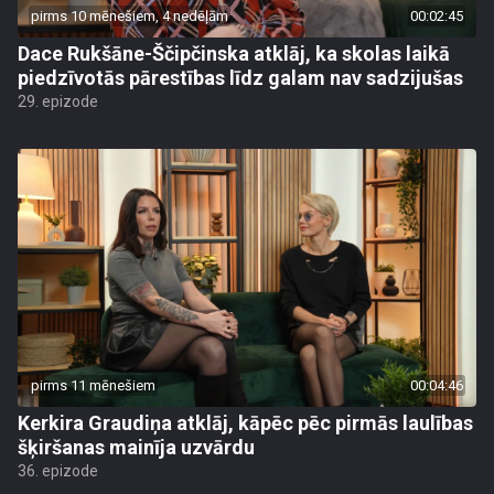
pirms 10 mēnešiem, 4 nedēļām
00:02:45
Dace Rukšāne-Ščipčinska atklāj, ka skolas laikā
piedzīvotās pārestības līdz galam nav sadzijušas
29. epizode
pirms 11 mēnešiem
00:04:46
Kerkira Graudiņa atklāj, kāpēc pēc pirmās laulības
šķiršanas mainīja uzvārdu
36. epizode