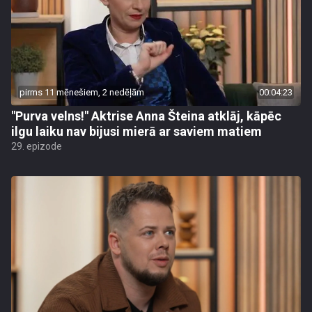
pirms 11 mēnešiem, 2 nedēļām
00:04:23
"Purva velns!" Aktrise Anna Šteina atklāj, kāpēc
ilgu laiku nav bijusi mierā ar saviem matiem
29. epizode