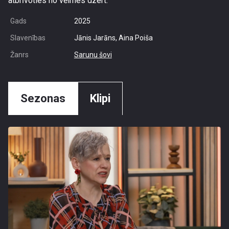
atbrīvoties no vēlmes dzert.
Gads
2025
Slavenības
Jānis Jarāns, Aina Poiša
Žanrs
Sarunu šovi
Sezonas
Klipi