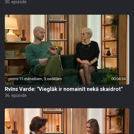
30. epizode
pirms 11 mēnešiem, 3 nedēļām
00:04:34
Rvīns Varde: "Vieglāk ir nomainīt nekā skaidrot"
36. epizode