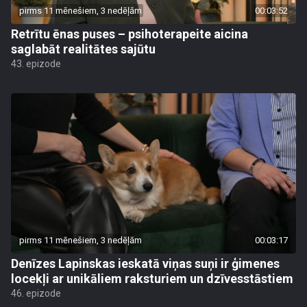
pirms 11 mēnešiem, 3 nedēļām
00:03:52
Retrītu ēnas puses – psihoterapeite aicina
saglabāt realitātes sajūtu
43. epizode
pirms 11 mēnešiem, 3 nedēļām
00:03:17
Denīzes Lapinskas ieskatā viņas suņi ir ģimenes
locekļi ar unikāliem raksturiem un dzīvesstāstiem
46. epizode