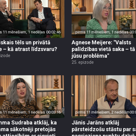
s 11 mēnešiem, 1 nedēļas
00:02:46
pirms 11 mēnešiem, 1 nedēļas
00:
iskais tēls un privātā
Agnese Meijere: "Valsts
e – kā atrast līdzsvaru?
palīdzības vietā saka – tā 
jūsu problēma"
pizode
25. epizode
s 11 mēnešiem, 1 nedēļas
00:03:16
pirms 11 mēnešiem, 2 nedēļām
00:
ma Sudraba atklāj, ka
Jānis Jarāns atklāj
a sākotnēji pretojās
pārsteidzošu stāstu par 
s attiecībām ar sievieti
pagrieziena punktu dzīvē