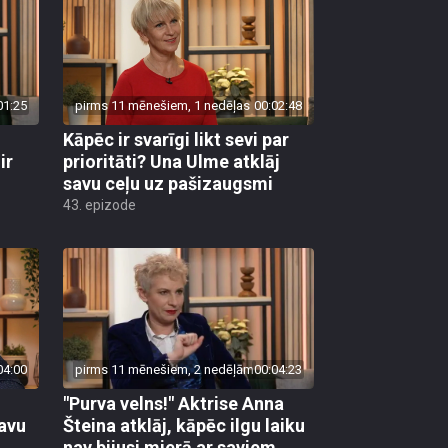
01:25
pirms 11 mēnešiem, 1 nedēļas
00:02:48
Kāpēc ir svarīgi likt sevi par
ir
prioritāti? Una Ulme atklāj
savu ceļu uz pašizaugsmi
43. epizode
04:00
pirms 11 mēnešiem, 2 nedēļām
00:04:23
"Purva velns!" Aktrise Anna
savu
Šteina atklāj, kāpēc ilgu laiku
nav bijusi mierā ar saviem