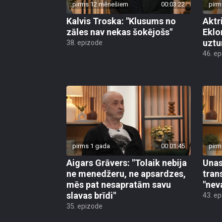
pirms 12 mēnešiem
00:03:22
pirm
Kalvis Troska: "Klusums no
Aktr
zāles nav nekas šokējošs"
Eklo
uztu
38. epizode
46. e
pirms 1 gada
00:01:45
pirm
Aigars Grāvers: "Tolaik nebija
Unas
ne menedžeru, ne apsardzes,
tran
mēs pat nesapratām savu
"nev
slavas brīdi"
43. e
35. epizode