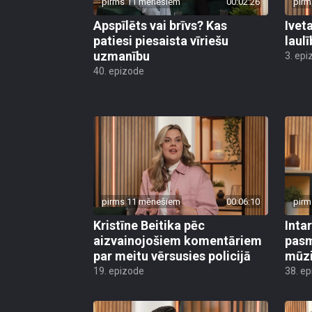
pirms 11 mēnešiem
00:02:26
pirm
Apspīlēts vai brīvs? Kas
Ivet
patiesi piesaista vīriešu
laul
uzmanību
3. epi
40. epizode
pirms 11 mēnešiem
00:06:10
pirm
Kristīne Beitika pēc
Inta
aizvainojošiem komentāriem
pasm
par meitu vērsusies policijā
mūzi
19. epizode
38. e