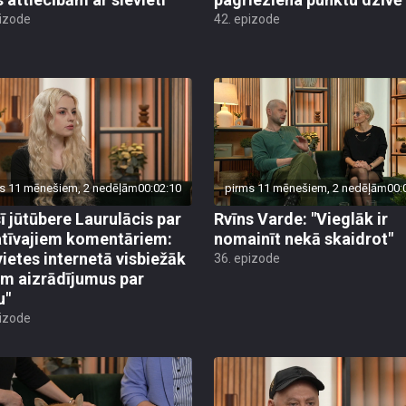
pizode
42. epizode
s 11 mēnešiem, 2 nedēļām
00:02:10
pirms 11 mēnešiem, 2 nedēļām
00:
sī jūtūbere Laurulācis par
Rvīns Varde: "Vieglāk ir
tīvajiem komentāriem:
nomainīt nekā skaidrot"
vietes internetā visbiežāk
36. epizode
m aizrādījumus par
u"
pizode