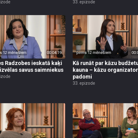
pizode
33. epizode
s 12 mēnešiem
00:04:19
pirms 12 mēnešiem
00:
s Radzobes ieskatā kaķi
Kā runāt par kāzu budžet
 izvēlas savus saimniekus
kauna – kāzu organizato
padomi
pizode
33. epizode