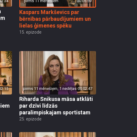
pirms 11 mēnešiem
00:05:59
03:34
a
Kaspars Markševics par
kam
bērnības pārbaudījumiem un
lielas ģimenes spēku
15. epizode
02:15
pirms 11 mēnešiem, 1 nedēļas
00:02:47
Riharda Snikusa māsa atklāti
diem
par dzīvi līdzās
paralimpiskajam sportistam
25. epizode