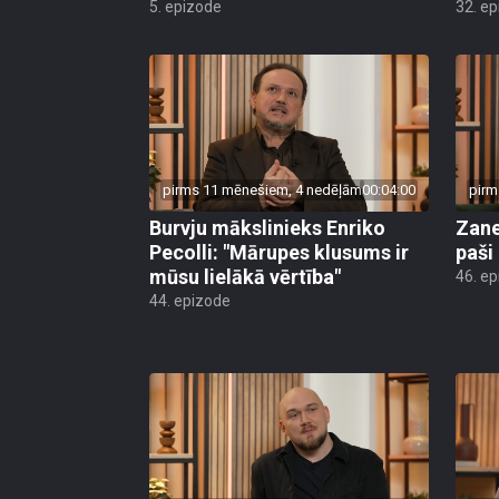
5. epizode
32. e
pirms 11 mēnešiem, 4 nedēļām
00:04:00
pirm
Burvju mākslinieks Enriko
Zane
Pecolli: "Mārupes klusums ir
paši
mūsu lielākā vērtība"
46. e
44. epizode