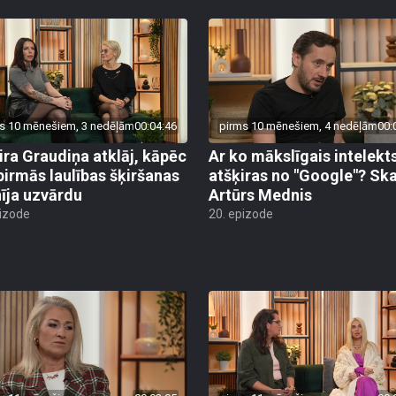
s 10 mēnešiem, 3 nedēļām
00:04:46
pirms 10 mēnešiem, 4 nedēļām
00:
ira Graudiņa atklāj, kāpēc
Ar ko mākslīgais intelekt
pirmās laulības šķiršanas
atšķiras no "Google"? Sk
īja uzvārdu
Artūrs Mednis
pizode
20. epizode