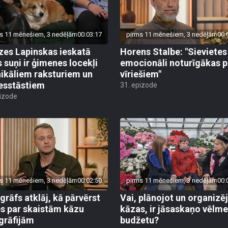
s 11 mēnešiem, 3 nedēļām
00:03:17
pirms 11 mēnešiem, 3 nedēļām
00:
zes Lapinskas ieskatā
Horens Stalbe: "Sievietes 
s suņi ir ģimenes locekļi
emocionāli noturīgākas p
nikāliem raksturiem un
vīriešiem"
esstāstiem
31. epizode
pizode
s 11 mēnešiem, 3 nedēļām
00:02:50
pirms 11 mēnešiem, 3 nedēļām
00:
grāfs atklāj, kā pārvērst
Vai, plānojot un organizē
es par skaistām kāzu
kāzas, ir jāsaskaņo vēlme
grāfijām
budžetu?