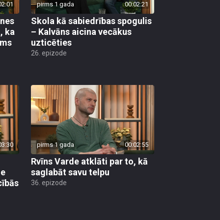
02:01
pirms 1 gada
00:02:21
ones
Skola kā sabiedrības spogulis
, ka
– Kalvāns aicina vecākus
ams
uzticēties
26. epizode
03:30
pirms 1 gada
00:02:55
Rvīns Varde atklāti par to, kā
ne
saglabāt savu telpu
cībās
36. epizode