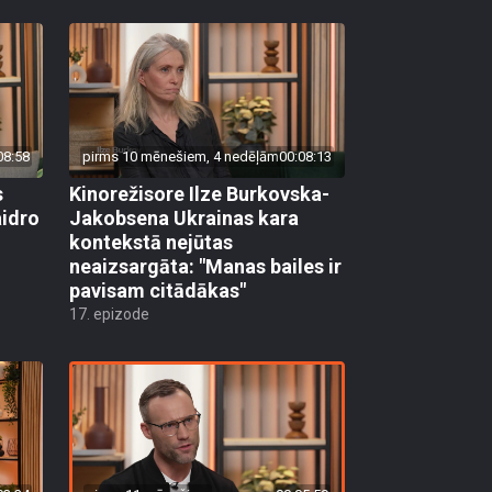
08:58
pirms 10 mēnešiem, 4 nedēļām
00:08:13
s
Kinorežisore Ilze Burkovska-
aidro
Jakobsena Ukrainas kara
kontekstā nejūtas
neaizsargāta: "Manas bailes ir
pavisam citādākas"
17. epizode