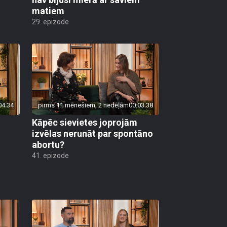
matiem
29. epizode
04:34
pirms 11 mēnešiem, 2 nedēļām
00:03:38
Kāpēc sievietes joprojām
izvēlas nerunāt par spontāno
abortu?
41. epizode