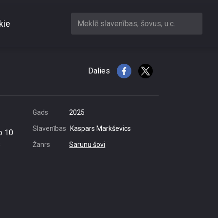
kie
Meklē slavenības, šovus, u.c.
menes spēku
Dalies
Gads
2025
Slavenības
Kaspars Markševics
o 10
s
Žanrs
Sarunu šovi