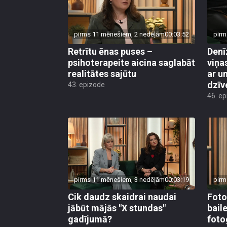
pirms 11 mēnešiem, 2 nedēļām
00:03:52
pirm
Retrītu ēnas puses –
Denī
psihoterapeite aicina saglabāt
viņa
realitātes sajūtu
ar u
dzīv
43. epizode
46. e
pirms 11 mēnešiem, 3 nedēļām
00:03:19
pirm
Cik daudz skaidrai naudai
Foto
jābūt mājās "X stundas"
bail
gadījumā?
foto