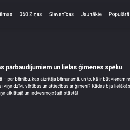
ilmas
360 Ziņas
Slavenības
Jaunākie
Populārā
rkševics par bērnības pārbaudījumiem un lielas ģi
5
as pārbaudījumiem un lielas ģimenes spēku
 par bērnību, kas aizritēja bērnunamā, un to, kā ir būt vienam n
viņa dzīvi, vērtības un attiecības ar ģimeni? Kādas bija lielākā
viņa atklātajā un iedvesmojošajā stāstā!