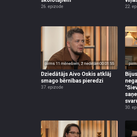
26. epizode
22. e
pirms 11 mēnešiem, 2 nedēļām
00:01:55
pirm
Dziedātājs Aivo Oskis atklāj
Biju
smago bērnības pieredzi
nega
"Sie
37. epizode
saņe
svar
30. e