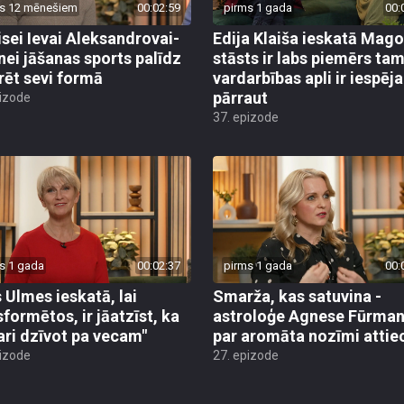
s 12 mēnešiem
00:02:59
pirms 1 gada
00:
isei Ievai Aleksandrovai-
Edija Klaiša ieskatā Mag
nei jāšanas sports palīdz
stāsts ir labs piemērs tam
rēt sevi formā
vardarbības apli ir iespēj
pārraut
pizode
37. epizode
s 1 gada
00:02:37
pirms 1 gada
00:
 Ulmes ieskatā, lai
Smarža, kas satuvina -
sformētos, ir jāatzīst, ka
astroloģe Agnese Fūrma
ari dzīvot pa vecam"
par aromāta nozīmi attie
pizode
27. epizode