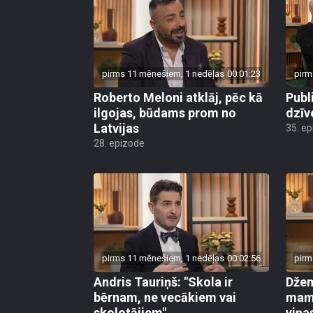
pirms 11 mēnešiem, 1 nedēļas
00:01:23
pirm
Roberto Meloni atklāj, pēc kā
Publ
ilgojas, būdams prom no
dzīv
Latvijas
35. e
28. epizode
pirms 11 mēnešiem, 1 nedēļas
00:02:56
pirm
Andris Tauriņš: "Skola ir
Džem
bērnam, ne vecākiem vai
mamm
skolotājiem"
viņa