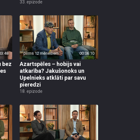
33. epizode
03:48
pirms 12 mēnešiem
00:06:10
u bez
Azartspēles – hobijs vai
res
atkarība? Jakušonoks un
Upelnieks atklāti par savu
pieredzi
18. epizode