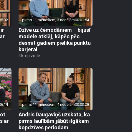
05:32
pirms 11 mēnešiem, 3 nedēļām
00:01:54
ir
Dzīve uz čemodāniem – bijusī
ar
modele atklāj, kāpēc pēc
desmit gadiem pielika punktu
karjerai
45. epizode
06:14
pirms 11 mēnešiem, 4 nedēļām
00:03:28
jot
Andris Daugaviņš uzskata, ka
s ar
pirms laulībām jābūt ilgākam
kopdzīves periodam