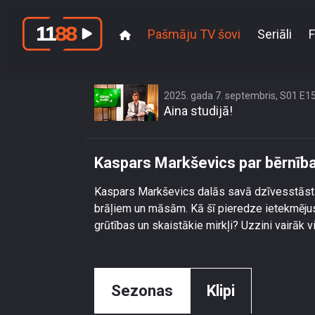
Pašmāju TV šovi
Seriāli
F
Kaspars Ma
2025. gada 7. septembris, S01 E1
Aina studijā!
Kaspars Markševics par bērnīb
Kaspars Markševics dalās savā dzīvesstāstā –
brāļiem un māsām. Kā šī pieredze ietekmējusi 
grūtības un skaistākie mirkļi? Uzzini vairāk 
Sezonas
Klipi