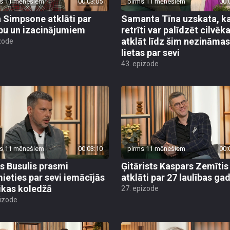
s 11 mēnešiem
00:03:05
pirms 11 mēnešiem
00:
a Simpsone atklāti par
Samanta Tīna uzskata, k
ību un izacinājumiem
retrīti var palīdzēt cilvē
atklāt līdz šim nezināmas
zode
lietas par sevi
43. epizode
s 11 mēnešiem
00:03:10
pirms 11 mēnešiem
00:
rs Busulis prasmi
Ģitārists Kaspars Zemītis
ieties par sevi iemācījās
atklāti par 27 laulības ga
kas koledžā
27. epizode
pizode