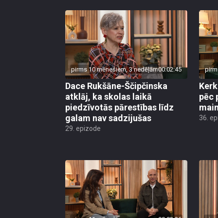
pirms 10 mēnešiem, 3 nedēļām
00:02:45
pirm
Dace Rukšāne-Ščipčinska
Kerk
atklāj, ka skolas laikā
pēc 
piedzīvotās pārestības līdz
main
galam nav sadzijušas
36. e
29. epizode