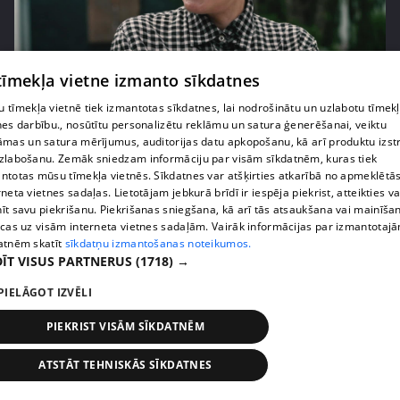
pirms 2 gadiem, 1 mēneša
00:02:31
 tīmekļa vietne izmanto sīkdatnes
Cik izmaksājusi Laimas Vaikules dārgākā tikšanās
 tīmekļa vietnē tiek izmantotas sīkdatnes, lai nodrošinātu un uzlabotu tīmek
restorānā?
nes darbību., nosūtītu personalizētu reklāmu un satura ģenerēšanai, veiktu
1. epizode
āmas un satura mērījumus, auditorijas datu apkopošanu, kā arī produktu izst
zlabošanu. Zemāk sniedzam informāciju par visām sīkdatnēm, kuras tiek
ntotas mūsu tīmekļa vietnēs. Sīkdatnes var atšķirties atkarībā no apmeklētā
rneta vietnes sadaļas. Lietotājam jebkurā brīdī ir iespēja piekrist, atteikties va
īt savu piekrišanu. Piekrišanas sniegšana, kā arī tās atsaukšana vai mainīša
ecas uz visām interneta vietnes sadaļām. Vairāk informācijas par izmantotaj
atnēm skatīt
sīkdatņu izmantošanas noteikumos.
ĪT VISUS PARTNERUS
(1718) →
PIELĀGOT IZVĒLI
PIEKRIST VISĀM SĪKDATNĒM
ATSTĀT TEHNISKĀS SĪKDATNES
pirms 2 gadiem, 1 mēneša
00:02:28
Kā Elita Drāke naktsklubos atbrīvojas no pārāk