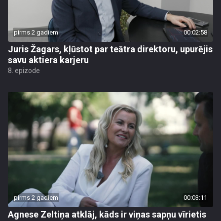
pirms 2 gadiem
00:02:58
Juris Žagars, kļūstot par teātra direktoru, upurējis
savu aktiera karjeru
8. epizode
pirms 2 gadiem
00:03:11
Agnese Zeltiņa atklāj, kāds ir viņas sapņu vīrietis