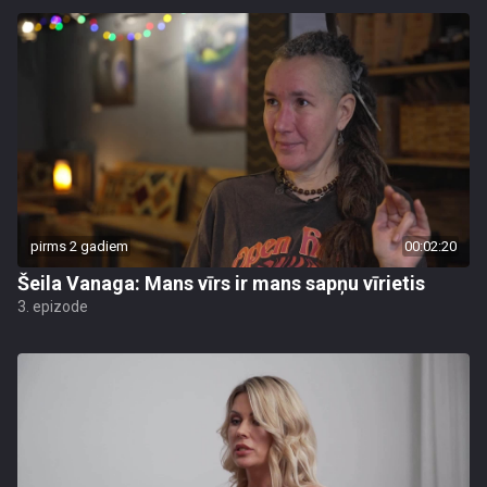
pirms 2 gadiem
00:02:20
Šeila Vanaga: Mans vīrs ir mans sapņu vīrietis
3. epizode