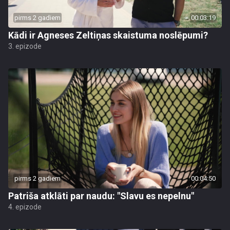
pirms 2 gadiem
00:03:19
Kādi ir Agneses Zeltiņas skaistuma noslēpumi?
3. epizode
pirms 2 gadiem
00:04:50
Patriša atklāti par naudu: "Slavu es nepelnu"
4. epizode