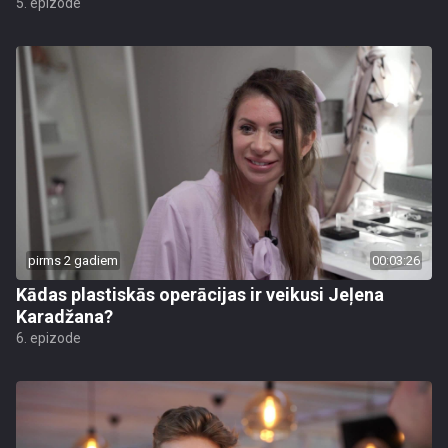
5. epizode
pirms 2 gadiem
00:03:26
Kādas plastiskās operācijas ir veikusi Jeļena
Karadžana?
6. epizode