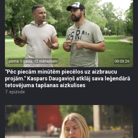
pirms 1 gada, 12 mēnešiem
00:03:26
"Pēc piecām minūtēm piecēlos uz aizbraucu
projām." Kaspars Daugaviņš atklāj sava leģendārā
tetovējuma tapšanas aizkulises
7. epizode