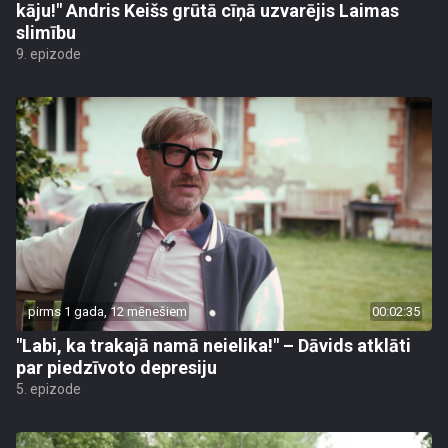
kāju!" Andris Keišs grūtā cīņā uzvarējis Laimas
slimību
9. epizode
pirms 1 gada, 12 mēnešiem
00:02:35
"Labi, ka trakajā namā neielika!" – Dāvids atklāti
par piedzīvoto depresiju
5. epizode