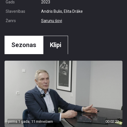
Gads
2023
Slavenības
Andris Bulis, Elita Drāke
Žanrs
Sarunu šovi
Sezonas
Klipi
pirms 1 gada, 11 mēnešiem
00:02:22