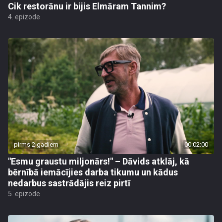
Cik restorānu ir bijis Elmāram Tannim?
4. epizode
pirms 2 gadiem
00:02:00
"Esmu graustu miljonārs!" – Dāvids atklāj, kā
bērnībā iemācījies darba tikumu un kādus
nedarbus sastrādājis reiz pirtī
5. epizode