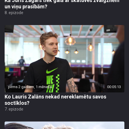
Kā Juris Žagars tiek galā ar skatuves zvaigznēm
un viņu prasībām?
8. epizode
pirms 2 gadiem, 1 mēneša
00:05:13
Ko Lauris Zalāns nekad nereklamētu savos
soctīklos?
7. epizode