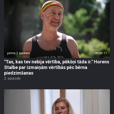
pirms 2 gadiem
00:03:17
"Tas, kas tev nebija vērtība, pēkšņi tāda ir." Horens
Stalbe par izmaiņām vērtībās pēc bērna
piedzimšanas
2. epizode