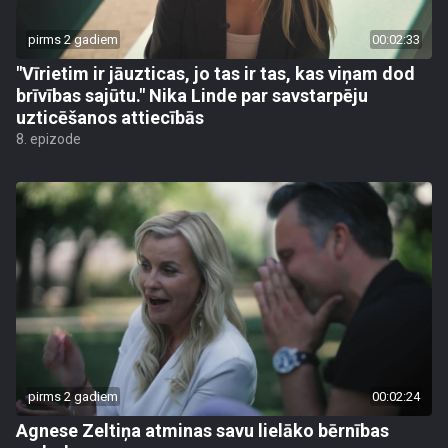
pirms 2 gadiem
00:02:33
"Vīrietim ir jāuzticas, jo tas ir tas, kas viņam dod
brīvības sajūtu." Nika Linde par savstarpēju
uzticēšanos attiecībās
8. epizode
pirms 2 gadiem
00:02:24
Agnese Zeltiņa atminas savu lielāko bērnības