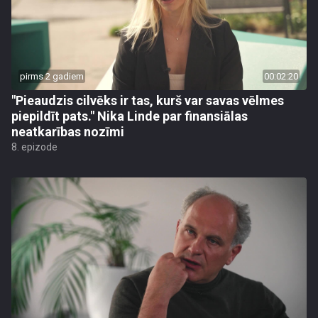
pirms 2 gadiem
00:02:20
"Pieaudzis cilvēks ir tas, kurš var savas vēlmes
piepildīt pats." Nika Linde par finansiālas
neatkarības nozīmi
8. epizode