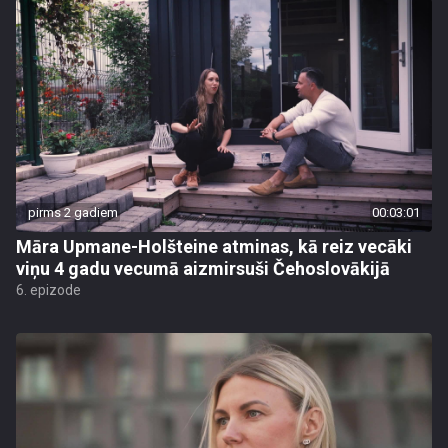
pirms 2 gadiem
00:03:01
Māra Upmane-Holšteine atminas, kā reiz vecāki
viņu 4 gadu vecumā aizmirsuši Čehoslovākijā
6. epizode