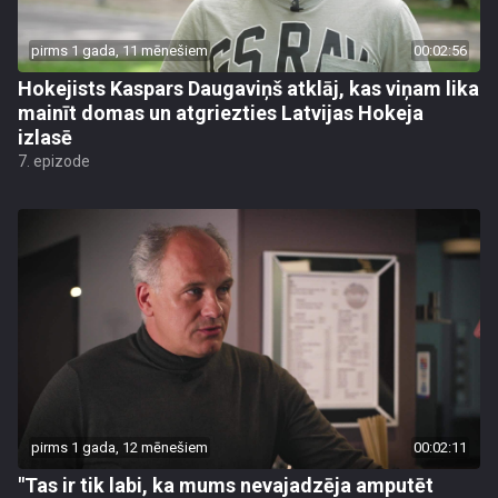
pirms 1 gada, 11 mēnešiem
00:02:56
Hokejists Kaspars Daugaviņš atklāj, kas viņam lika
mainīt domas un atgriezties Latvijas Hokeja
izlasē
7. epizode
pirms 1 gada, 12 mēnešiem
00:02:11
"Tas ir tik labi, ka mums nevajadzēja amputēt