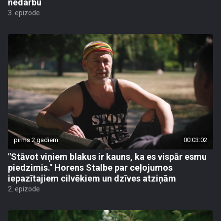
nedarbu
3. epizode
pirms 2 gadiem
00:03:02
"Stāvot viņiem blakus ir kauns, ka es vispār esmu
piedzimis." Horens Stalbe par ceļojumos
iepazītajiem cilvēkiem un dzīves atziņām
2. epizode