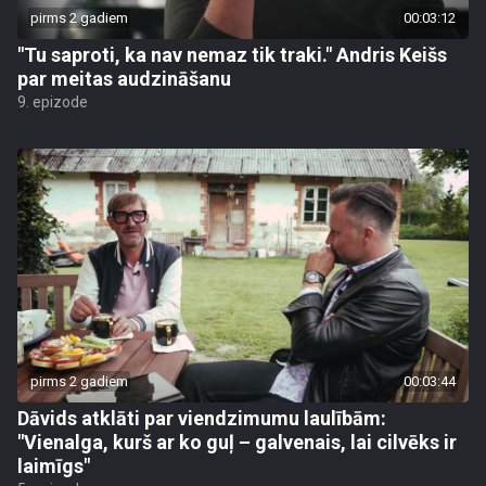
pirms 2 gadiem
00:03:12
"Tu saproti, ka nav nemaz tik traki." Andris Keišs
par meitas audzināšanu
9. epizode
pirms 2 gadiem
00:03:44
Dāvids atklāti par viendzimumu laulībām:
"Vienalga, kurš ar ko guļ – galvenais, lai cilvēks ir
laimīgs"