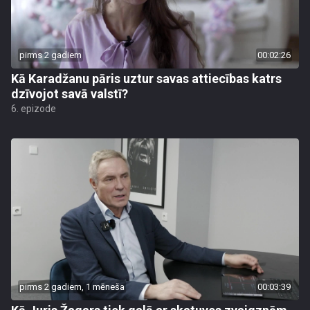
pirms 2 gadiem
00:02:26
Kā Karadžanu pāris uztur savas attiecības katrs
dzīvojot savā valstī?
6. epizode
pirms 2 gadiem, 1 mēneša
00:03:39