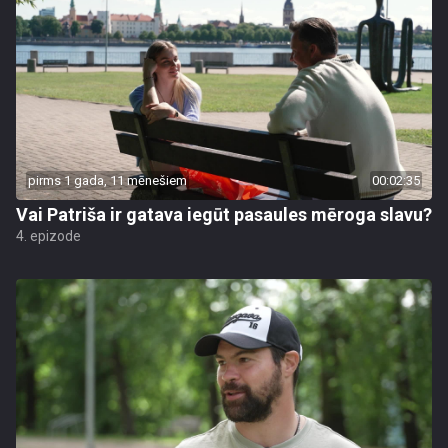
pirms 1 gada, 11 mēnešiem
00:02:35
Vai Patriša ir gatava iegūt pasaules mēroga slavu?
4. epizode