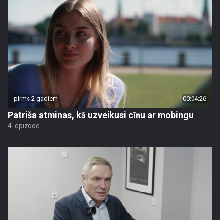
pirms 2 gadiem
00:04:26
Patriša atminas, kā uzveikusi cīņu ar mobingu
4. epizode