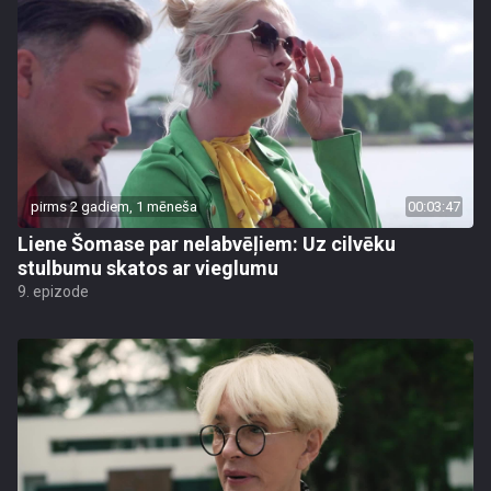
pirms 2 gadiem, 1 mēneša
00:03:47
Liene Šomase par nelabvēļiem: Uz cilvēku
stulbumu skatos ar vieglumu
9. epizode