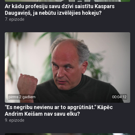
Ar kādu profesiju savu dzīvi saistītu Kaspars
Daugaviņš, ja nebūtu izvēlējies hokeju?
7. epizode
pirms 2 gadiem
00:04:12
"Es negribu nevienu ar to apgrūtināt." Kāpēc
Andrim Keišam nav savu elku?
9. epizode