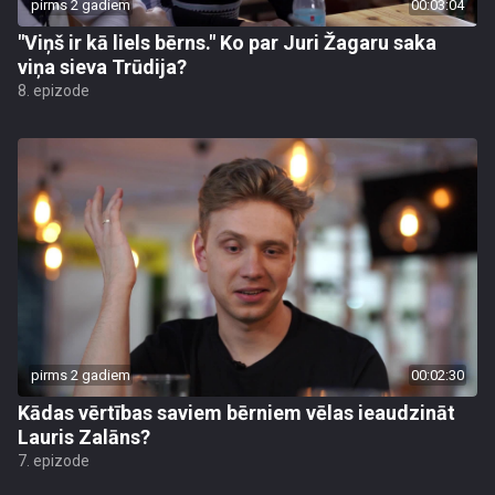
pirms 2 gadiem
00:03:04
"Viņš ir kā liels bērns." Ko par Juri Žagaru saka
viņa sieva Trūdija?
8. epizode
pirms 2 gadiem
00:02:30
Kādas vērtības saviem bērniem vēlas ieaudzināt
Lauris Zalāns?
7. epizode