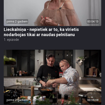
pirms 2 gadiem
00:04:13
Lieckalniņa - nepietiek ar to, ka vīrietis
nodarbojas tikai ar naudas pelnīšanu
1. epizode
pirms 2 gadiem
00:05:08