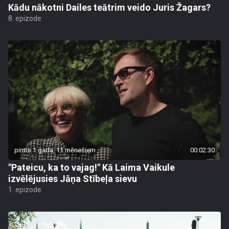
Kādu nākotni Dailes teātrim veido Juris Žagars?
8. epizode
pirms 1 gada, 11 mēnešiem
00:02:30
"Pateicu, ka to vajag!" Kā Laima Vaikule
izvēlējusies Jāņa Stībeļa sievu
1. epizode