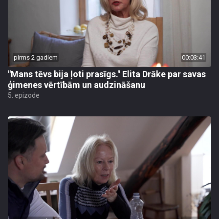
pirms 2 gadiem
00:03:41
"Mans tēvs bija ļoti prasīgs." Elita Drāke par savas
ģimenes vērtībām un audzināšanu
5. epizode