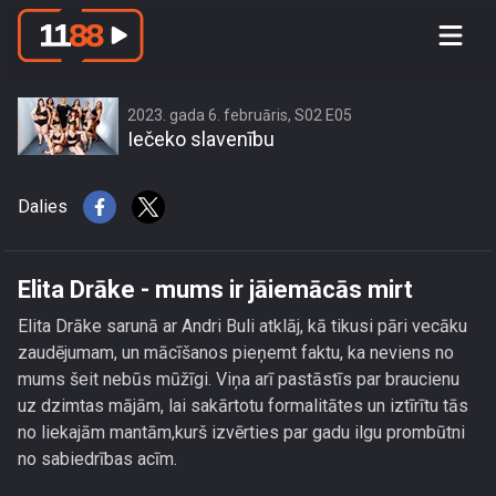
Elita Drāke - mums ir jāiemācās mirt
2023. gada 6. februāris, S02 E05
Iečeko slavenību
Dalies
Elita Drāke - mums ir jāiemācās mirt
Elita Drāke sarunā ar Andri Buli atklāj, kā tikusi pāri vecāku
zaudējumam, un mācīšanos pieņemt faktu, ka neviens no
mums šeit nebūs mūžīgi. Viņa arī pastāstīs par braucienu
uz dzimtas mājām, lai sakārtotu formalitātes un iztīrītu tās
no liekajām mantām,kurš izvērties par gadu ilgu prombūtni
no sabiedrības acīm.