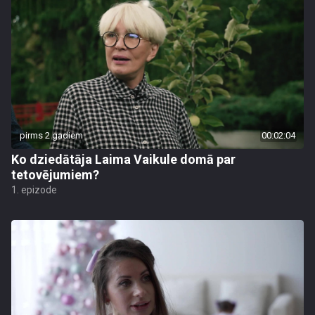
pirms 2 gadiem
00:02:04
Ko dziedātāja Laima Vaikule domā par
tetovējumiem?
1. epizode