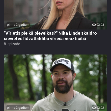
pirms 2 gadiem
00:03:03
"Vīrietis pie kā pievelkas?" Nika Linde skaidro
sievietes līdzatbildību vīrieša neuzticībā
8. epizode
pirms 2 gadiem
00:03:02