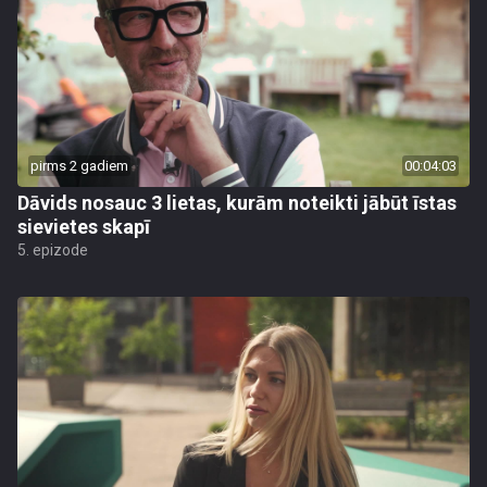
pirms 2 gadiem
00:04:03
Dāvids nosauc 3 lietas, kurām noteikti jābūt īstas
sievietes skapī
5. epizode