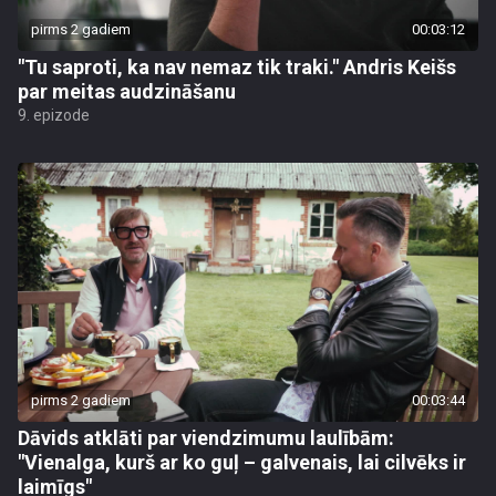
pirms 2 gadiem
00:03:12
"Tu saproti, ka nav nemaz tik traki." Andris Keišs
par meitas audzināšanu
9. epizode
pirms 2 gadiem
00:03:44
Dāvids atklāti par viendzimumu laulībām:
"Vienalga, kurš ar ko guļ – galvenais, lai cilvēks ir
laimīgs"