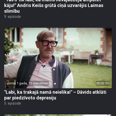
kāju!" Andris Keišs grūtā cīņā uzvarējis Laimas
slimību
9. epizode
pirms 1 gada, 12 mēnešiem
00:02:35
"Labi, ka trakajā namā neielika!" – Dāvids atklāti
par piedzīvoto depresiju
5. epizode