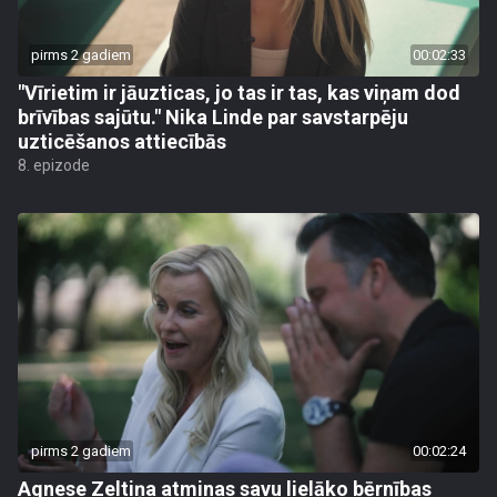
pirms 2 gadiem
00:02:33
"Vīrietim ir jāuzticas, jo tas ir tas, kas viņam dod
brīvības sajūtu." Nika Linde par savstarpēju
uzticēšanos attiecībās
8. epizode
pirms 2 gadiem
00:02:24
Agnese Zeltiņa atminas savu lielāko bērnības