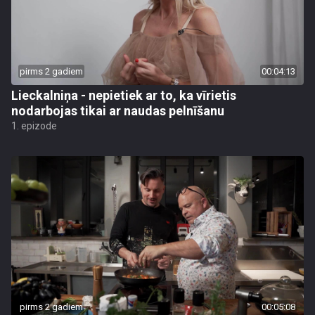
pirms 2 gadiem
00:04:13
Lieckalniņa - nepietiek ar to, ka vīrietis
nodarbojas tikai ar naudas pelnīšanu
1. epizode
pirms 2 gadiem
00:05:08