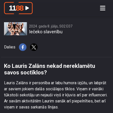
Ko Lauris Zalāns nekad nereklamētu
savos soctīklos?
2024. gada 8. jūlijs, S02 E07
Iečeko slavenību
Dalies
Ko Lauris Zalāns nekad nereklamētu
savos soctīklos?
Lauris Zalāns ir personība ar labu humora izjūtu, un labprāt
ar saviem jokiem dalās sociālajos tīklos. Viņam ir vairāki
tūkstoši sekotāju un nejauši viņš ir kļuvis arī par influenceri.
Ar savām aktivitātēm Laurim sanāk arī piepelnīties, bet arī
viņam ir savas sarkanās līnijas.