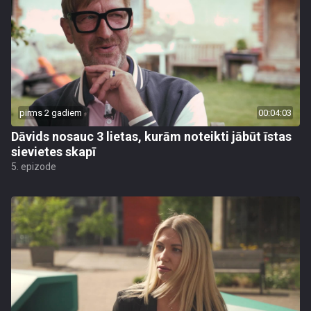
pirms 2 gadiem
00:04:03
Dāvids nosauc 3 lietas, kurām noteikti jābūt īstas
sievietes skapī
5. epizode