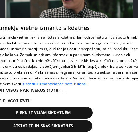
 tīmekļa vietne izmanto sīkdatnes
pirms 2 gadiem, 1 mēneša
00:02:31
Cik izmaksājusi Laimas Vaikules dārgākā tikšanās
 tīmekļa vietnē tiek izmantotas sīkdatnes, lai nodrošinātu un uzlabotu tīmek
nes darbību., nosūtītu personalizētu reklāmu un satura ģenerēšanai, veiktu
restorānā?
āmas un satura mērījumus, auditorijas datu apkopošanu, kā arī produktu izst
1. epizode
zlabošanu. Zemāk sniedzam informāciju par visām sīkdatnēm, kuras tiek
ntotas mūsu tīmekļa vietnēs. Sīkdatnes var atšķirties atkarībā no apmeklētā
rneta vietnes sadaļas. Lietotājam jebkurā brīdī ir iespēja piekrist, atteikties va
īt savu piekrišanu. Piekrišanas sniegšana, kā arī tās atsaukšana vai mainīša
ecas uz visām interneta vietnes sadaļām. Vairāk informācijas par izmantotaj
atnēm skatīt
sīkdatņu izmantošanas noteikumos.
ĪT VISUS PARTNERUS
(1718) →
PIELĀGOT IZVĒLI
PIEKRIST VISĀM SĪKDATNĒM
ATSTĀT TEHNISKĀS SĪKDATNES
pirms 2 gadiem, 1 mēneša
00:02:28