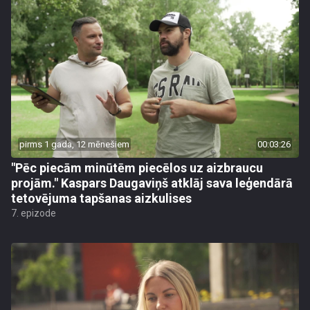
pirms 1 gada, 12 mēnešiem
00:03:26
"Pēc piecām minūtēm piecēlos uz aizbraucu
projām." Kaspars Daugaviņš atklāj sava leģendārā
tetovējuma tapšanas aizkulises
7. epizode