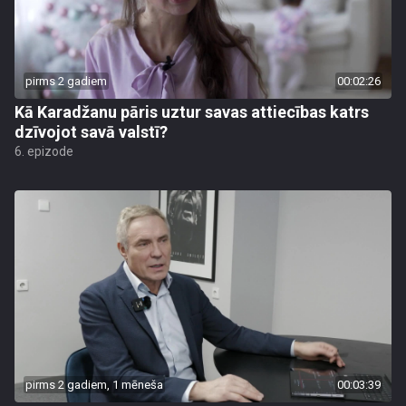
pirms 2 gadiem
00:02:26
Kā Karadžanu pāris uztur savas attiecības katrs
dzīvojot savā valstī?
6. epizode
pirms 2 gadiem, 1 mēneša
00:03:39