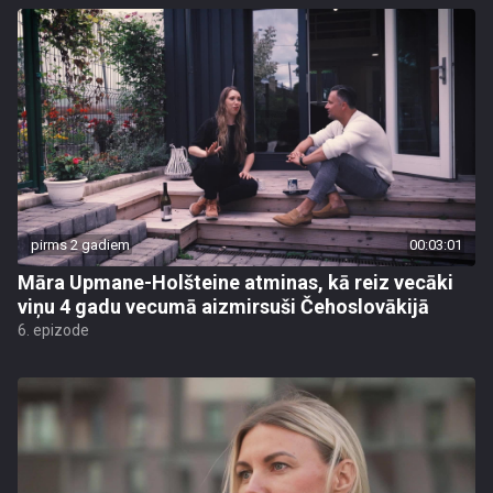
pirms 2 gadiem
00:03:01
Māra Upmane-Holšteine atminas, kā reiz vecāki
viņu 4 gadu vecumā aizmirsuši Čehoslovākijā
6. epizode