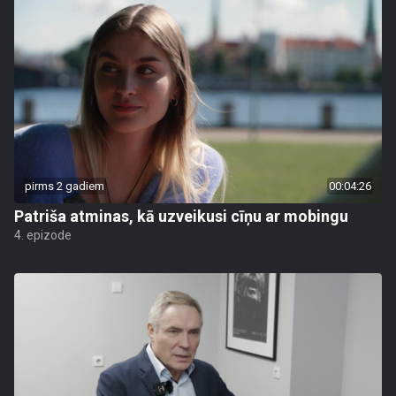
pirms 2 gadiem
00:04:26
Patriša atminas, kā uzveikusi cīņu ar mobingu
4. epizode