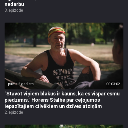
nedarbu
3. epizode
pirms 2 gadiem
00:03:02
"Stāvot viņiem blakus ir kauns, ka es vispār esmu
piedzimis." Horens Stalbe par ceļojumos
iepazītajiem cilvēkiem un dzīves atziņām
2. epizode