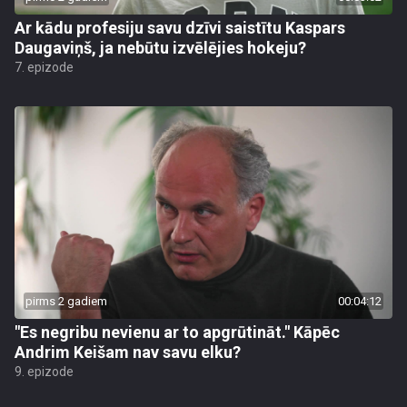
Ar kādu profesiju savu dzīvi saistītu Kaspars
Daugaviņš, ja nebūtu izvēlējies hokeju?
7. epizode
pirms 2 gadiem
00:04:12
"Es negribu nevienu ar to apgrūtināt." Kāpēc
Andrim Keišam nav savu elku?
9. epizode