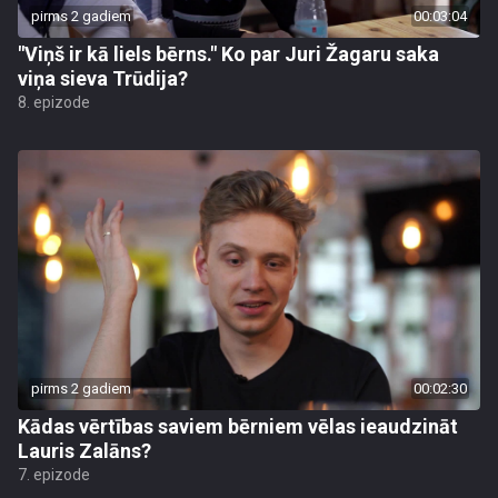
pirms 2 gadiem
00:03:04
"Viņš ir kā liels bērns." Ko par Juri Žagaru saka
viņa sieva Trūdija?
8. epizode
pirms 2 gadiem
00:02:30
Kādas vērtības saviem bērniem vēlas ieaudzināt
Lauris Zalāns?
7. epizode