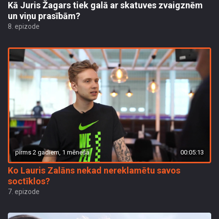
Kā Juris Žagars tiek galā ar skatuves zvaigznēm
un viņu prasībām?
8. epizode
pirms 2 gadiem, 1 mēneša
00:05:13
Ko Lauris Zalāns nekad nereklamētu savos
soctīklos?
7. epizode