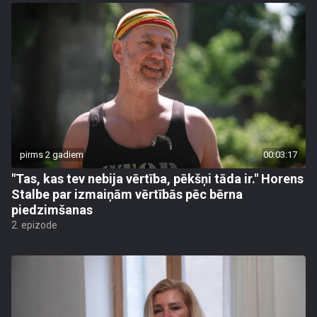
pirms 2 gadiem
00:03:17
"Tas, kas tev nebija vērtība, pēkšņi tāda ir." Horens
Stalbe par izmaiņām vērtībās pēc bērna
piedzimšanas
2. epizode