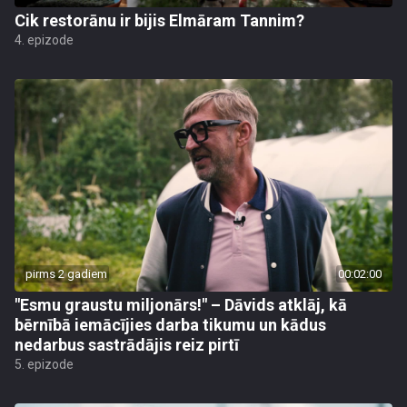
Cik restorānu ir bijis Elmāram Tannim?
4. epizode
pirms 2 gadiem
00:02:00
"Esmu graustu miljonārs!" – Dāvids atklāj, kā
bērnībā iemācījies darba tikumu un kādus
nedarbus sastrādājis reiz pirtī
5. epizode