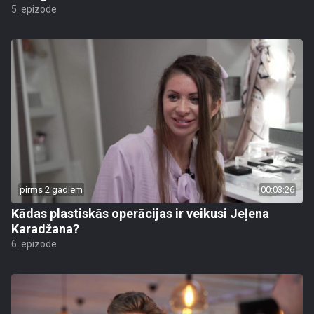
5. epizode
pirms 2 gadiem
00:03:26
Kādas plastiskās operācijas ir veikusi Jeļena
Karadžana?
6. epizode