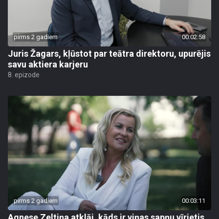
pirms 2 gadiem
00:02:58
Juris Žagars, kļūstot par teātra direktoru, upurējis
savu aktiera karjeru
8. epizode
pirms 2 gadiem
00:03:11
Agnese Zeltiņa atklāj, kāds ir viņas sapņu vīrietis