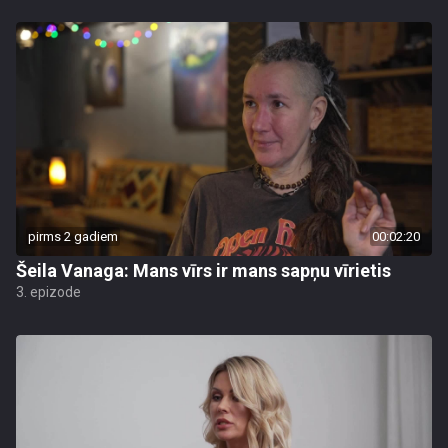
pirms 2 gadiem
00:02:20
Šeila Vanaga: Mans vīrs ir mans sapņu vīrietis
3. epizode