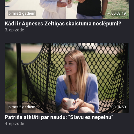
pirms 2 gadiem
00:03:19
Kādi ir Agneses Zeltiņas skaistuma noslēpumi?
3. epizode
pirms 2 gadiem
00:04:50
Patriša atklāti par naudu: "Slavu es nepelnu"
4. epizode