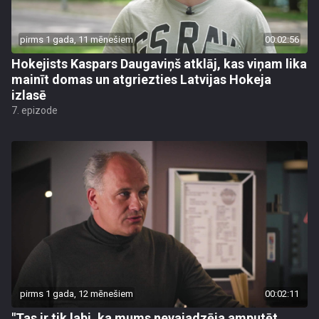
pirms 1 gada, 11 mēnešiem
00:02:56
Hokejists Kaspars Daugaviņš atklāj, kas viņam lika
mainīt domas un atgriezties Latvijas Hokeja
izlasē
7. epizode
pirms 1 gada, 12 mēnešiem
00:02:11
"Tas ir tik labi, ka mums nevajadzēja amputēt