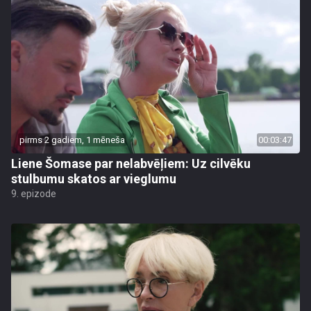
pirms 2 gadiem, 1 mēneša
00:03:47
Liene Šomase par nelabvēļiem: Uz cilvēku
stulbumu skatos ar vieglumu
9. epizode