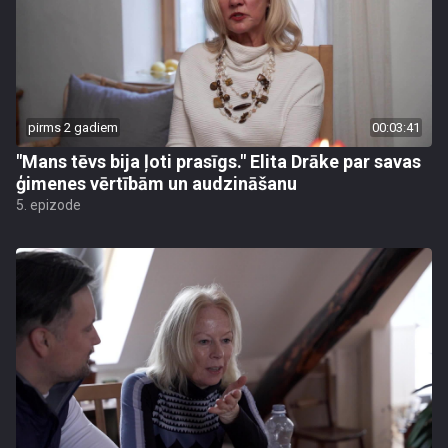
pirms 2 gadiem
00:03:41
"Mans tēvs bija ļoti prasīgs." Elita Drāke par savas
ģimenes vērtībām un audzināšanu
5. epizode