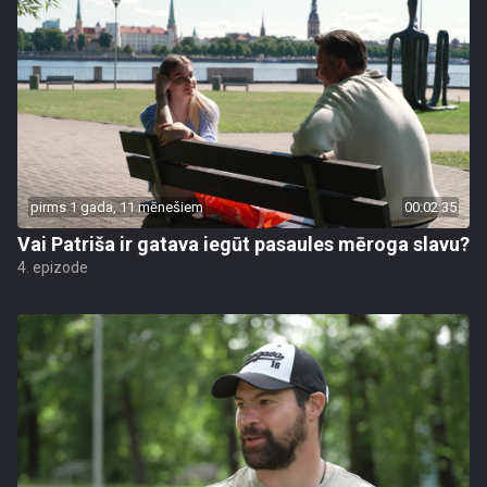
pirms 1 gada, 11 mēnešiem
00:02:35
Vai Patriša ir gatava iegūt pasaules mēroga slavu?
4. epizode