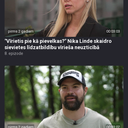
pirms 2 gadiem
00:03:03
"Vīrietis pie kā pievelkas?" Nika Linde skaidro
sievietes līdzatbildību vīrieša neuzticībā
8. epizode
pirms 2 gadiem
00:03:02