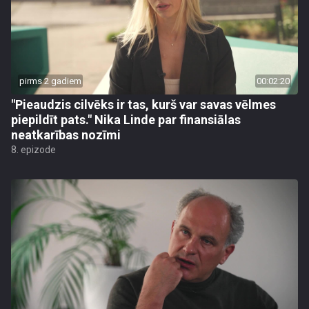
pirms 2 gadiem
00:02:20
"Pieaudzis cilvēks ir tas, kurš var savas vēlmes
piepildīt pats." Nika Linde par finansiālas
neatkarības nozīmi
8. epizode