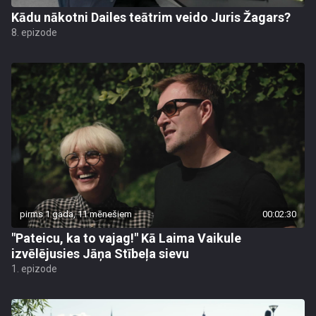
Kādu nākotni Dailes teātrim veido Juris Žagars?
8. epizode
pirms 1 gada, 11 mēnešiem
00:02:30
"Pateicu, ka to vajag!" Kā Laima Vaikule
izvēlējusies Jāņa Stībeļa sievu
1. epizode