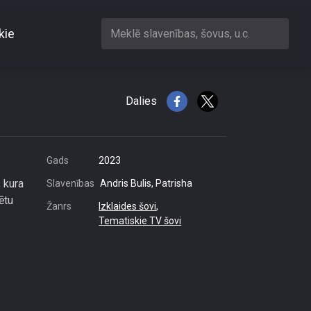
kie
Meklē slavenības, šovus, u.c.
Dalies
Gads
2023
 kura
Slavenības
Andris Bulis, Patrisha
ētu
Žanrs
Izklaides šovi
,
Tematiskie TV šovi