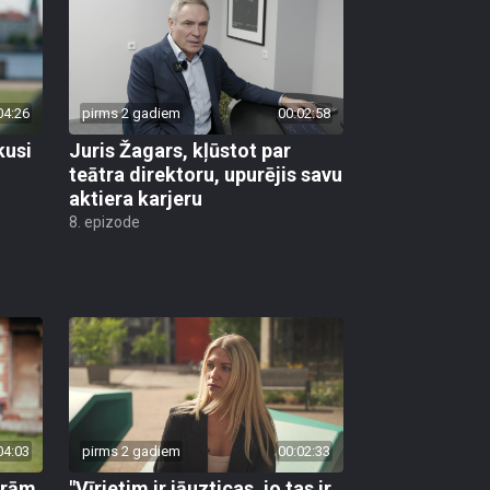
04:26
pirms 2 gadiem
00:02:58
kusi
Juris Žagars, kļūstot par
teātra direktoru, upurējis savu
aktiera karjeru
8. epizode
04:03
pirms 2 gadiem
00:02:33
urām
"Vīrietim ir jāuzticas, jo tas ir