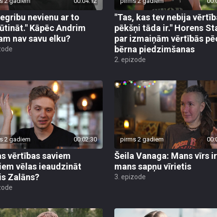
s 2 gadiem
00:04:12
pirms 2 gadiem
00:
negribu nevienu ar to
"Tas, kas tev nebija vērtīb
ūtināt." Kāpēc Andrim
pēkšņi tāda ir." Horens St
am nav savu elku?
par izmaiņām vērtībās pē
bērna piedzimšanas
zode
2. epizode
s 2 gadiem
00:02:30
pirms 2 gadiem
00:
s vērtības saviem
Šeila Vanaga: Mans vīrs ir
iem vēlas ieaudzināt
mans sapņu vīrietis
is Zalāns?
3. epizode
zode