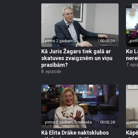
pirms 2 gadiem
00:03:39
pirm
Kā Juris Žagars tiek galā ar
Ko L
skatuves zvaigznēm un viņu
nere
prasībām?
7. epi
8. epizode
pirms 2 gadiem, 1 mēneša
00:02:28
pirm
Kā Elita Drāke naktsklubos
Kāpēc