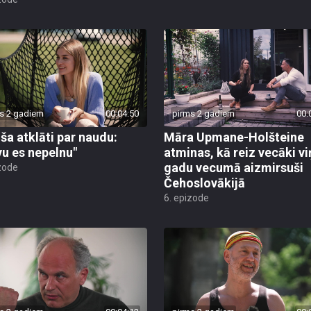
s 2 gadiem
00:04:50
pirms 2 gadiem
00:
iša atklāti par naudu:
Māra Upmane-Holšteine
vu es nepelnu"
atminas, kā reiz vecāki vi
gadu vecumā aizmirsuši
zode
Čehoslovākijā
6. epizode