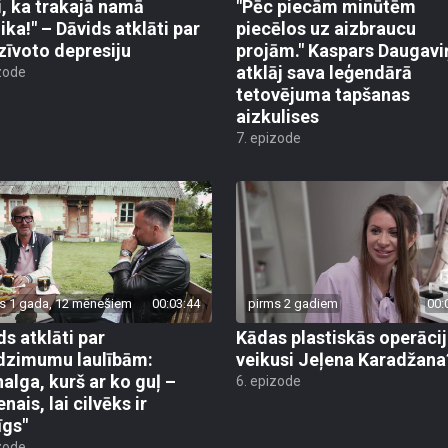
i, ka trakajā namā
"Pēc piecām minūtēm
ika!" – Dāvids atklāti par
piecēlos uz aizbraucu
zīvoto depresiju
projām." Kaspars Daugavi
atklāj sava leģendārā
zode
tetovējuma tapšanas
aizkulises
7. epizode
s 1 gada, 12 mēnešiem
00:03:44
pirms 2 gadiem
00:
ds atklāti par
Kādas plastiskās operācij
dzimumu laulībām:
veikusi Jeļena Karadžana
nalga, kurš ar ko guļ –
6. epizode
nais, lai cilvēks ir
īgs"
zode