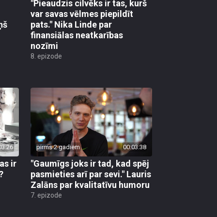
"Pieaudzis cilvēks ir tas, kurš
var savas vēlmes piepildīt
ņš
pats." Nika Linde par
finansiālas neatkarības
nozīmi
8. epizode
03:26
pirms 2 gadiem
00:03:38
as ir
"Gaumīgs joks ir tad, kad spēj
?
pasmieties arī par sevi." Lauris
Zalāns par kvalitatīvu humoru
7. epizode