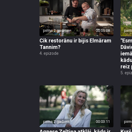
pirms 2 gadiem
00:05:08
pirm
Cik restorānu ir bijis Elmāram
"Esm
Tannim?
Dāvi
iemā
4. epizode
kādu
reiz 
5. epi
pirms 2 gadiem
00:03:11
pirm
Agnese Zeltiņa atklāj, kāds ir
Kurš