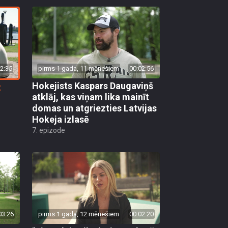
2:35
pirms 1 gada, 11 mēnešiem
00:02:56
Hokejists Kaspars Daugaviņš
t
atklāj, kas viņam lika mainīt
domas un atgriezties Latvijas
Hokeja izlasē
7. epizode
03:26
pirms 1 gada, 12 mēnešiem
00:02:20