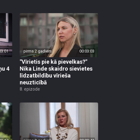
03:01
pirms 2 gadiem
00:03:03
"Vīrietis pie kā pievelkas?"
ņu 4
Nika Linde skaidro sievietes
līdzatbildību vīrieša
neuzticībā
8. epizode