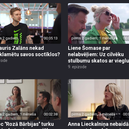
s 2 gadiem
00:05:13
pirms 2 gadiem, 1 mēneša
00:
auris Zalāns nekad
Liene Šomase par
klamētu savos soctīklos?
nelabvēļiem: Uz cilvēku
stulbumu skatos ar viegl
zode
9. epizode
s 2 gadiem, 1 mēneša
00:02:38
pirms 2 gadiem, 1 mēneša
00:
 ''Rozā Bārbijas'' turku
Anna Lieckalniņa nebaidā