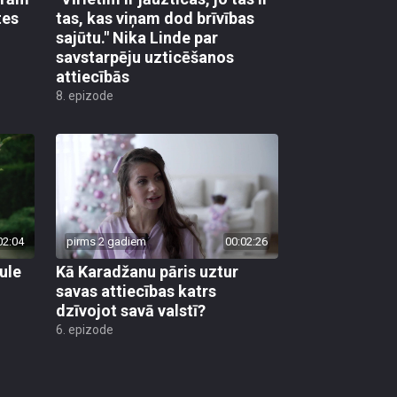
tes
tas, kas viņam dod brīvības
sajūtu." Nika Linde par
savstarpēju uzticēšanos
attiecībās
8. epizode
02:04
pirms 2 gadiem
00:02:26
ule
Kā Karadžanu pāris uztur
savas attiecības katrs
dzīvojot savā valstī?
6. epizode