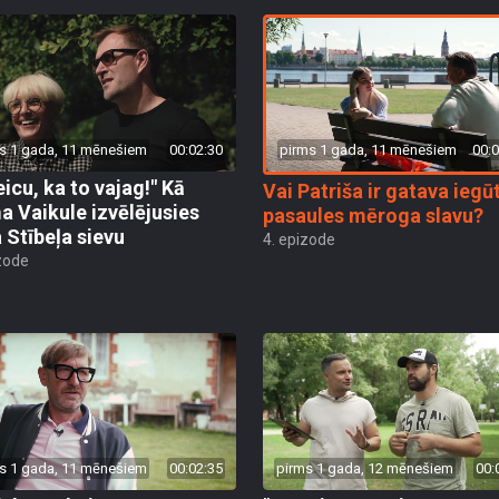
pirms 1 gada, 11 mēnešiem
00:0
s 1 gada, 11 mēnešiem
00:02:30
eicu, ka to vajag!" Kā
Vai Patriša ir gatava iegū
a Vaikule izvēlējusies
pasaules mēroga slavu?
 Stībeļa sievu
4. epizode
zode
s 1 gada, 11 mēnešiem
00:02:35
pirms 1 gada, 12 mēnešiem
00: