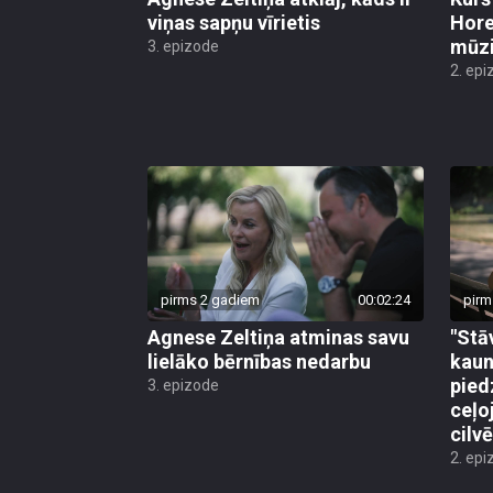
viņas sapņu vīrietis
Hore
mūzi
3. epizode
2. epi
pirms 2 gadiem
00:02:24
pirm
Agnese Zeltiņa atminas savu
"Stā
lielāko bērnības nedarbu
kaun
pied
3. epizode
ceļo
cilv
2. epi