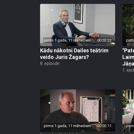
pirms 1 gada, 11 mēnešiem
00:02:22
pirm
Kādu nākotni Dailes teātrim
"Pat
veido Juris Žagars?
Laim
Jāņa
8. epizode
1. epi
pirms 1 gada, 11 mēnešiem
00:02:11
pirm