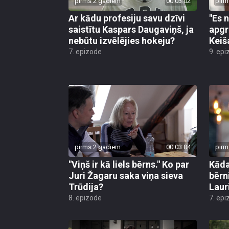
pirms 2 gadiem
00:03:02
pirm
Ar kādu profesiju savu dzīvi
"Es 
saistītu Kaspars Daugaviņš, ja
apgr
nebūtu izvēlējies hokeju?
Keiš
7. epizode
9. epi
pirms 2 gadiem
00:03:04
pirm
"Viņš ir kā liels bērns." Ko par
Kāda
Juri Žagaru saka viņa sieva
bērn
Trūdija?
Laur
8. epizode
7. epi