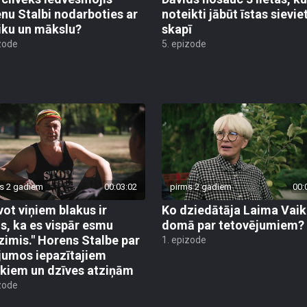
nu Stalbi nodarboties ar
noteikti jābūt īstas sievie
ku un mākslu?
skapī
zode
5. epizode
s 2 gadiem
00:03:02
pirms 2 gadiem
00:
vot viņiem blakus ir
Ko dziedātāja Laima Vaik
s, ka es vispār esmu
domā par tetovējumiem?
zimis." Horens Stalbe par
1. epizode
jumos iepazītajiem
ēkiem un dzīves atziņām
zode