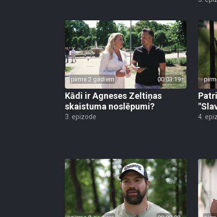
pirms 2 gadiem
00:03:19
pirm
Kādi ir Agneses Zeltiņas
Patr
skaistuma noslēpumi?
"Sla
3. epizode
4. epi