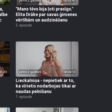
03:17
pirms 2 gadiem
00:03:41
a,
"Mans tēvs bija ļoti prasīgs."
albe
Elita Drāke par savas ģimenes
c
vērtībām un audzināšanu
5. epizode
02:20
pirms 2 gadiem
00:04:13
Lieckalniņa - nepietiek ar to,
ka vīrietis nodarbojas tikai ar
naudas pelnīšanu
1. epizode