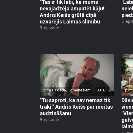
"Tas ir tik labi, ka mums
"Lab
nevajadzēja amputēt kāju!"
neiel
Andris Keišs grūtā cīņā
pied
uzvarējis Laimas slimību
5. epi
9. epizode
pirms 1 gada, 12 mēnešiem
00:03:12
pirm
"Tu saproti, ka nav nemaz tik
Dāvi
traki." Andris Keišs par meitas
vien
audzināšanu
"Vie
galve
9. epizode
laim
5. epi