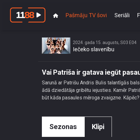
Pašmāju TV šovi
Seriāli
F
2024. gada 15. augusts, S03 E04
Iečeko slavenību
Vai Patriša ir gatava iegūt pas
Sarunā ar Patrišu Andris Bulis talantīgās bals
ādā dziedātāja gribētu iejusties. Kamēr Patri
būt kāda pasaules mēroga zvaigzne. Kāpēc? T
Sezonas
Klipi