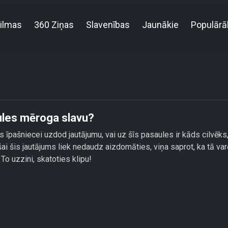
ilmas
360 Ziņas
Slavenības
Jaunākie
Populārā
Vai Patriša ir gatava iegūt pasaules mēroga slavu?
aules mēroga slavu?
s īpašniecei uzdod jautājumu, vai uz šīs pasaules ir kāds cilvēks,
šai šis jautājums liek nedaudz aizdomāties, viņa saprot, ka tā var
o uzzini, skatoties klipu!