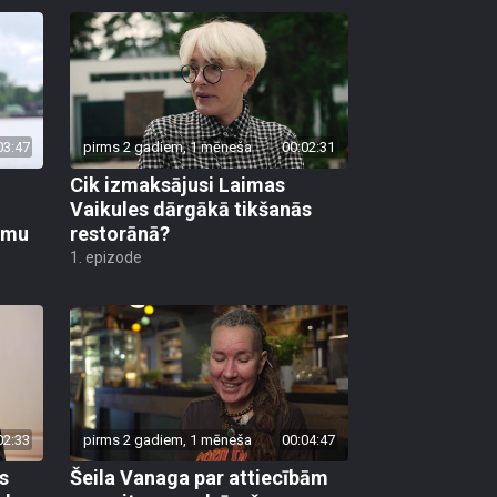
03:47
pirms 2 gadiem, 1 mēneša
00:02:31
Cik izmaksājusi Laimas
Vaikules dārgākā tikšanās
umu
restorānā?
1. epizode
02:33
pirms 2 gadiem, 1 mēneša
00:04:47
s
Šeila Vanaga par attiecībām