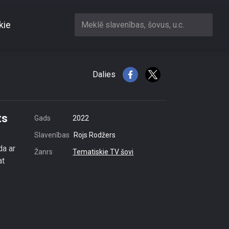
kie
Meklē slavenības, šovus, u.c.
erfekts kā internetā
Dalies
ts
Gads
2022
Slavenības
Rojs Rodžers
da ar
Žanrs
Tematiskie TV šovi
at