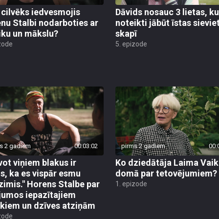
 cilvēks iedvesmojis
Dāvids nosauc 3 lietas, k
nu Stalbi nodarboties ar
noteikti jābūt īstas sievie
ku un mākslu?
skapī
zode
5. epizode
s 2 gadiem
00:03:02
pirms 2 gadiem
00:
vot viņiem blakus ir
Ko dziedātāja Laima Vaik
s, ka es vispār esmu
domā par tetovējumiem?
zimis." Horens Stalbe par
1. epizode
jumos iepazītajiem
ēkiem un dzīves atziņām
zode