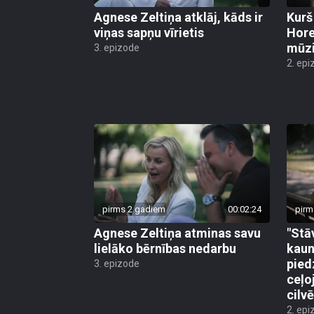
Agnese Zeltiņa atklāj, kāds ir
Kurš
viņas sapņu vīrietis
Hore
mūzi
3. epizode
2. epi
pirms 2 gadiem
00:02:24
pirm
Agnese Zeltiņa atminas savu
"Stā
lielāko bērnības nedarbu
kaun
pied
3. epizode
ceļo
cilv
2. epi