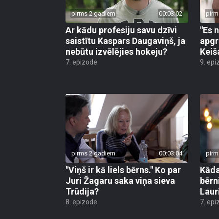
pirms 2 gadiem
00:03:02
pirm
Ar kādu profesiju savu dzīvi
"Es 
saistītu Kaspars Daugaviņš, ja
apgr
nebūtu izvēlējies hokeju?
Keiš
7. epizode
9. epi
pirms 2 gadiem
00:03:04
pirm
"Viņš ir kā liels bērns." Ko par
Kāda
Juri Žagaru saka viņa sieva
bērn
Trūdija?
Laur
8. epizode
7. epi