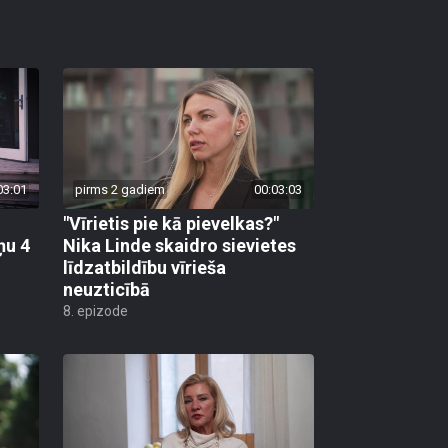
03:01
pirms 2 gadiem
00:03:03
"Vīrietis pie kā pievelkas?"
ņu 4
Nika Linde skaidro sievietes
līdzatbildību vīrieša
neuzticībā
8. epizode