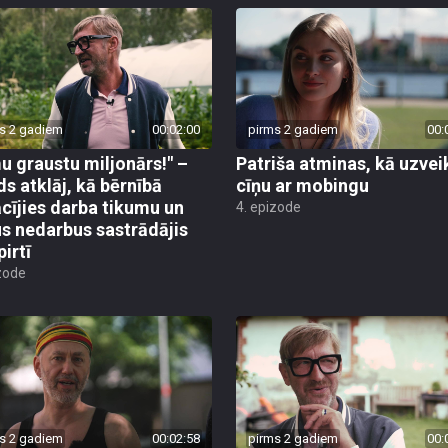
s 2 gadiem
00:02:00
pirms 2 gadiem
00:
u graustu miljonārs!" –
Patriša atminas, kā uzvei
ds atklāj, kā bērnībā
cīņu ar mobingu
cījies darba tikumu un
4. epizode
s nedarbus sastrādājis
pirtī
zode
s 2 gadiem
00:02:58
pirms 2 gadiem
00: