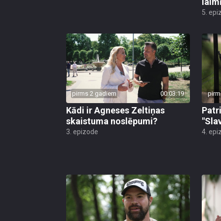
laim
5. epi
pirms 2 gadiem
00:03:19
pirm
Kādi ir Agneses Zeltiņas
Patr
skaistuma noslēpumi?
"Sla
3. epizode
4. epi