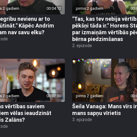
s 2 gadiem
00:04:12
pirms 2 gadiem
00:
negribu nevienu ar to
"Tas, kas tev nebija vērtīb
ūtināt." Kāpēc Andrim
pēkšņi tāda ir." Horens St
am nav savu elku?
par izmaiņām vērtībās pē
bērna piedzimšanas
zode
2. epizode
s 2 gadiem
00:02:30
pirms 2 gadiem
00:
s vērtības saviem
Šeila Vanaga: Mans vīrs ir
iem vēlas ieaudzināt
mans sapņu vīrietis
is Zalāns?
3. epizode
zode