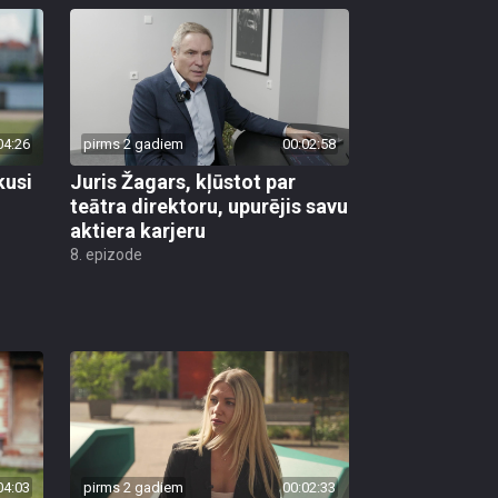
04:26
pirms 2 gadiem
00:02:58
kusi
Juris Žagars, kļūstot par
teātra direktoru, upurējis savu
aktiera karjeru
8. epizode
04:03
pirms 2 gadiem
00:02:33