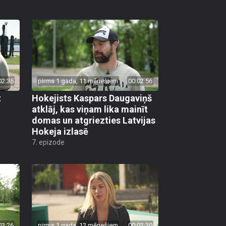
02:35
pirms 1 gada, 11 mēnešiem
00:02:56
t
Hokejists Kaspars Daugaviņš
atklāj, kas viņam lika mainīt
domas un atgriezties Latvijas
Hokeja izlasē
7. epizode
03:26
pirms 1 gada, 12 mēnešiem
00:02:20