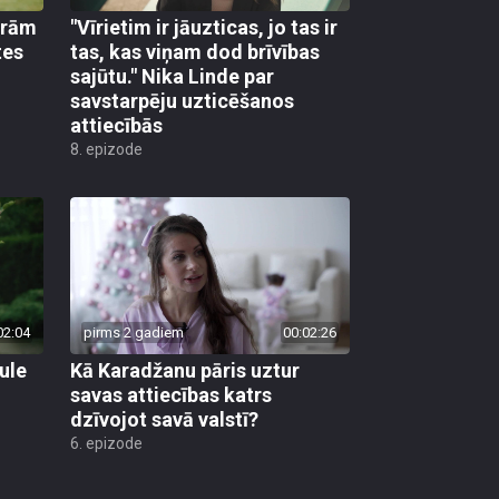
urām
"Vīrietim ir jāuzticas, jo tas ir
tes
tas, kas viņam dod brīvības
sajūtu." Nika Linde par
savstarpēju uzticēšanos
attiecībās
8. epizode
02:04
pirms 2 gadiem
00:02:26
ule
Kā Karadžanu pāris uztur
savas attiecības katrs
dzīvojot savā valstī?
6. epizode