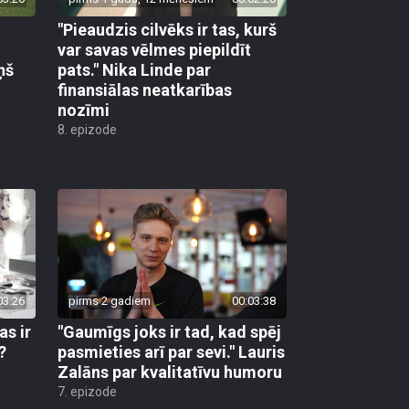
"Pieaudzis cilvēks ir tas, kurš
var savas vēlmes piepildīt
ņš
pats." Nika Linde par
finansiālas neatkarības
nozīmi
8. epizode
03:26
pirms 2 gadiem
00:03:38
as ir
"Gaumīgs joks ir tad, kad spēj
?
pasmieties arī par sevi." Lauris
Zalāns par kvalitatīvu humoru
7. epizode