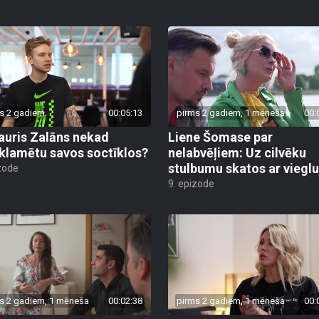
s 2 gadiem
00:05:13
pirms 2 gadiem, 1 mēneša
00:
auris Zalāns nekad
Liene Šomase par
klamētu savos soctīklos?
nelabvēļiem: Uz cilvēku
stulbumu skatos ar viegl
zode
9. epizode
s 2 gadiem, 1 mēneša
00:02:38
pirms 2 gadiem, 1 mēneša
00: