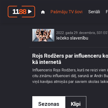
Pašmāju TV šovi
Seriāli
F
Rojs Rodžers par in
2022. gada 29. decembris, S01 E0
Iečeko slavenību
Rojs Rodžers par influenceru ko
kā internetā
Influenceris Rojs Rodžers, kurš ne reizi vien i
citu zināmu influenceri dēļ, sarunā ar Andri Bu
viņš kavējas atmiņās par saviem skolas laikie
Sezonas
Klipi