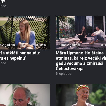
īgs"
zode
s 2 gadiem
00:04:50
pirms 2 gadiem
00:
iša atklāti par naudu:
Māra Upmane-Holšteine
vu es nepelnu"
atminas, kā reiz vecāki vi
gadu vecumā aizmirsuši
zode
Čehoslovākijā
6. epizode