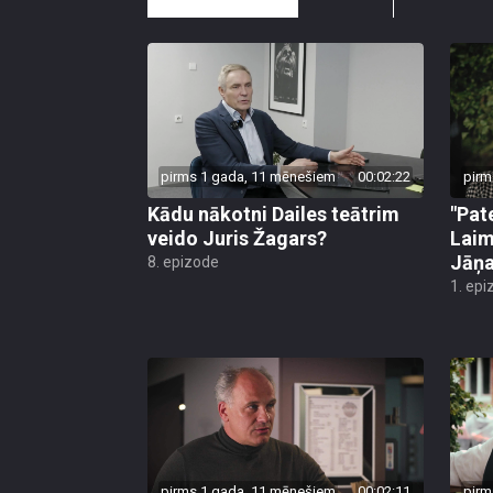
pirms 1 gada, 11 mēnešiem
00:02:22
pirm
Kādu nākotni Dailes teātrim
"Pat
veido Juris Žagars?
Laim
Jāņa
8. epizode
1. epi
pirms 1 gada, 11 mēnešiem
00:02:11
pirm