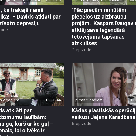
i, ka trakajā namā
"Pēc piecām minūtēm
ika!" – Dāvids atklāti par
piecēlos uz aizbraucu
zīvoto depresiju
projām." Kaspars Daugavi
atklāj sava leģendārā
zode
tetovējuma tapšanas
aizkulises
7. epizode
s 2 gadiem
00:03:44
pirms 2 gadiem
00:
ds atklāti par
Kādas plastiskās operācij
dzimumu laulībām:
veikusi Jeļena Karadžana
nalga, kurš ar ko guļ –
6. epizode
nais, lai cilvēks ir