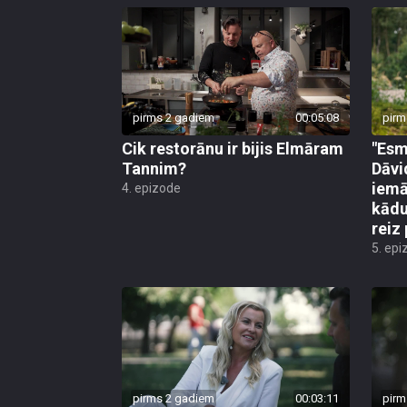
pirms 2 gadiem
00:05:08
pirm
Cik restorānu ir bijis Elmāram
"Esm
Tannim?
Dāvi
iemā
4. epizode
kādu
reiz 
5. epi
pirms 2 gadiem
00:03:11
pirm