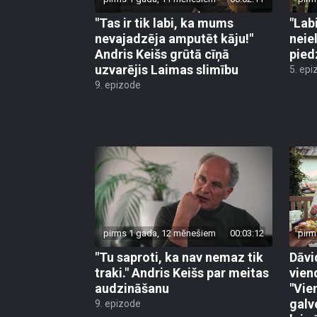
"Tas ir tik labi, ka mums
"Lab
nevajadzēja amputēt kāju!"
neiel
Andris Keišs grūtā cīņā
pied
uzvarējis Laimas slimību
5. epi
9. epizode
pirms 1 gada, 12 mēnešiem
00:03:12
pirm
"Tu saproti, ka nav nemaz tik
Dāvi
traki." Andris Keišs par meitas
vien
audzināšanu
"Vie
galve
9. epizode