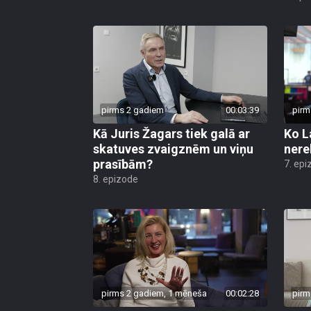
pirms 2 gadiem
00:03:39
pirm
Kā Juris Žagars tiek galā ar
Ko L
skatuves zvaigznēm un viņu
nere
prasībām?
7. epi
8. epizode
pirms 2 gadiem, 1 mēneša
00:02:28
pirm