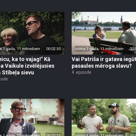
s 1 gada, 11 mēnešiem
00:02:30
pirms 1 gada, 11 mēnešiem
00:
eicu, ka to vajag!" Kā
Vai Patriša ir gatava iegū
a Vaikule izvēlējusies
pasaules mēroga slavu?
 Stībeļa sievu
4. epizode
zode
s 1 gada, 11 mēnešiem
00:02:35
pirms 1 gada, 12 mēnešiem
00: