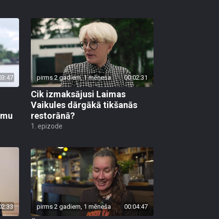
03:47
pirms 2 gadiem, 1 mēneša
00:02:31
Cik izmaksājusi Laimas
Vaikules dārgākā tikšanās
umu
restorānā?
1. epizode
02:33
pirms 2 gadiem, 1 mēneša
00:04:47