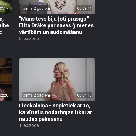
03:17
pirms 2 gadiem
00:03:41
a,
"Mans tēvs bija ļoti prasīgs."
albe
Elita Drāke par savas ģimenes
c
vērtībām un audzināšanu
5. epizode
02:20
pirms 2 gadiem
00:04:13
Lieckalniņa - nepietiek ar to,
ka vīrietis nodarbojas tikai ar
naudas pelnīšanu
1. epizode