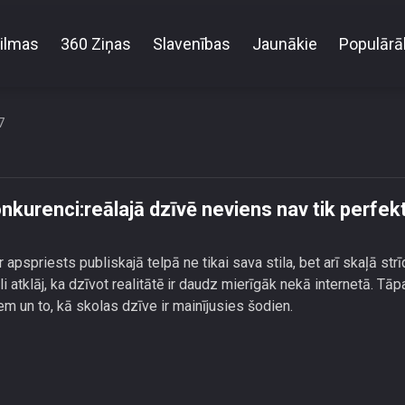
ilmas
360 Ziņas
Slavenības
Jaunākie
Populārā
fluenceru konkurenci:reālajā dzīvē neviens nav tik p
7
nkurenci:reālajā dzīvē neviens nav tik perfek
r apspriests publiskajā telpā ne tikai sava stila, bet arī skaļā strī
li atklāj, ka dzīvot realitātē ir daudz mierīgāk nekā internetā. Tāp
m un to, kā skolas dzīve ir mainījusies šodien.