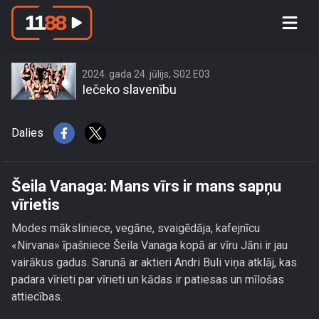
Šeila Vanaga: Mans vīrs ir mans
sapņu vīrietis
2024. gada 24. jūlijs, S02 E03
Iečeko slavenību
Dalies
Šeila Vanaga: Mans vīrs ir mans sapņu
vīrietis
Modes māksliniece, vegāne, svaigēdāja, kafejnīcu
«Nirvana» īpašniece Šeila Vanaga kopā ar vīru Jāni ir jau
vairākus gadus. Sarunā ar aktieri Andri Buli viņa atklāj, kas
padara vīrieti par vīrieti un kādas ir patiesas un mīlošas
attiecības.