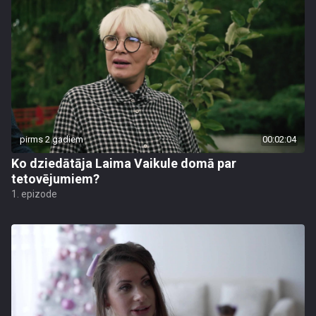
pirms 2 gadiem
00:02:04
Ko dziedātāja Laima Vaikule domā par
tetovējumiem?
1. epizode