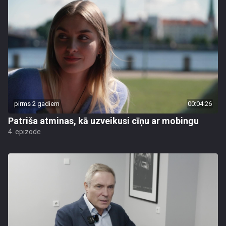
pirms 2 gadiem
00:04:26
Patriša atminas, kā uzveikusi cīņu ar mobingu
4. epizode