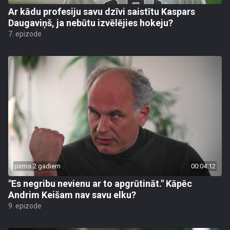
Ar kādu profesiju savu dzīvi saistītu Kaspars
Daugaviņš, ja nebūtu izvēlējies hokeju?
7. epizode
pirms 2 gadiem
00:04:12
"Es negribu nevienu ar to apgrūtināt." Kāpēc
Andrim Keišam nav savu elku?
9. epizode