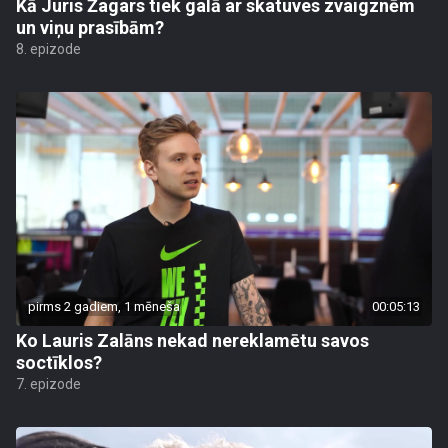
Kā Juris Žagars tiek galā ar skatuves zvaigznēm
un viņu prasībām?
8. epizode
pirms 2 gadiem, 1 mēneša
00:05:13
Ko Lauris Zalāns nekad nereklamētu savos
soctīklos?
7. epizode