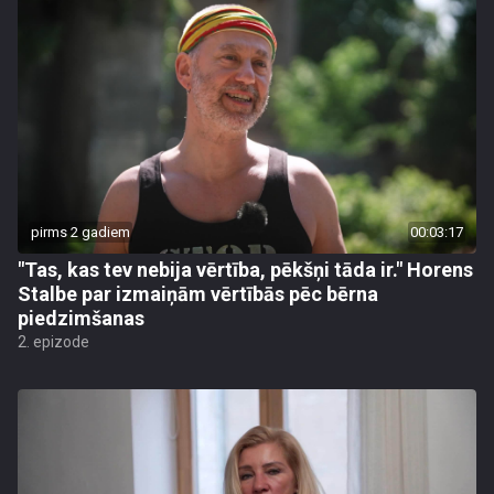
pirms 2 gadiem
00:03:17
"Tas, kas tev nebija vērtība, pēkšņi tāda ir." Horens
Stalbe par izmaiņām vērtībās pēc bērna
piedzimšanas
2. epizode