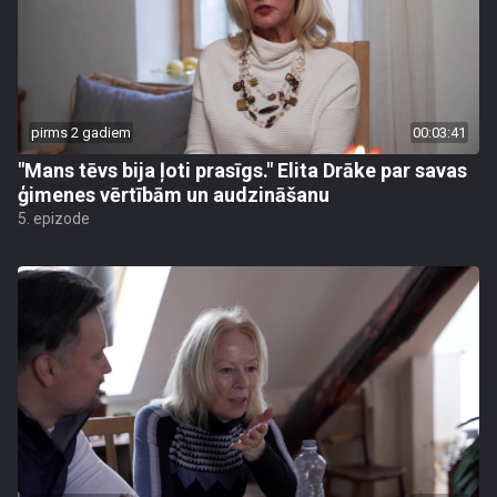
pirms 2 gadiem
00:03:41
"Mans tēvs bija ļoti prasīgs." Elita Drāke par savas
ģimenes vērtībām un audzināšanu
5. epizode