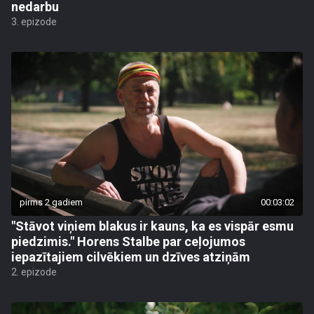
nedarbu
3. epizode
pirms 2 gadiem
00:03:02
"Stāvot viņiem blakus ir kauns, ka es vispār esmu
piedzimis." Horens Stalbe par ceļojumos
iepazītajiem cilvēkiem un dzīves atziņām
2. epizode