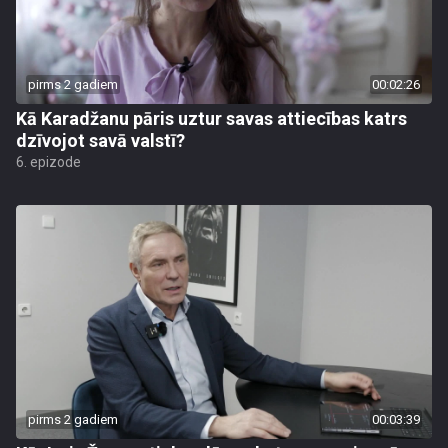
pirms 2 gadiem
00:02:26
Kā Karadžanu pāris uztur savas attiecības katrs
dzīvojot savā valstī?
6. epizode
pirms 2 gadiem
00:03:39