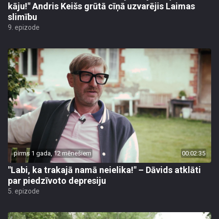
kāju!" Andris Keišs grūtā cīņā uzvarējis Laimas
slimību
9. epizode
pirms 1 gada, 12 mēnešiem
00:02:35
"Labi, ka trakajā namā neielika!" – Dāvids atklāti
par piedzīvoto depresiju
5. epizode