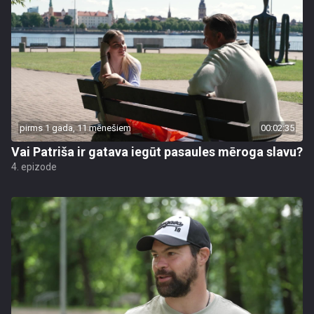
pirms 1 gada, 11 mēnešiem
00:02:35
Vai Patriša ir gatava iegūt pasaules mēroga slavu?
4. epizode