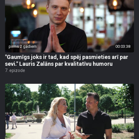
pirms 2 gadiem
00:03:38
"Gaumīgs joks ir tad, kad spēj pasmieties arī par
sevi." Lauris Zalāns par kvalitatīvu humoru
7. epizode