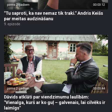
pirms 2 gadiem
00:03:12
"Tu saproti, ka nav nemaz tik traki." Andris Keišs
par meitas audzināšanu
9. epizode
pirms 2 gadiem
00:03:44
Dāvids atklāti par viendzimumu laulībām:
"Vienalga, kurš ar ko guļ – galvenais, lai cilvēks ir
laimīgs"