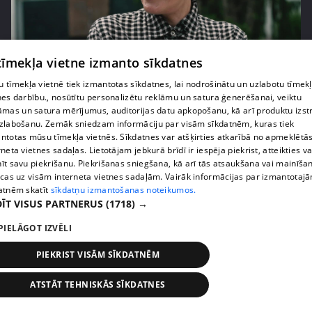
pirms 2 gadiem, 1 mēneša
00:02:31
 tīmekļa vietne izmanto sīkdatnes
Cik izmaksājusi Laimas Vaikules dārgākā tikšanās
 tīmekļa vietnē tiek izmantotas sīkdatnes, lai nodrošinātu un uzlabotu tīmek
restorānā?
nes darbību., nosūtītu personalizētu reklāmu un satura ģenerēšanai, veiktu
1. epizode
āmas un satura mērījumus, auditorijas datu apkopošanu, kā arī produktu izst
zlabošanu. Zemāk sniedzam informāciju par visām sīkdatnēm, kuras tiek
ntotas mūsu tīmekļa vietnēs. Sīkdatnes var atšķirties atkarībā no apmeklētā
rneta vietnes sadaļas. Lietotājam jebkurā brīdī ir iespēja piekrist, atteikties va
īt savu piekrišanu. Piekrišanas sniegšana, kā arī tās atsaukšana vai mainīša
ecas uz visām interneta vietnes sadaļām. Vairāk informācijas par izmantotaj
atnēm skatīt
sīkdatņu izmantošanas noteikumos.
ĪT VISUS PARTNERUS
(1718) →
PIELĀGOT IZVĒLI
PIEKRIST VISĀM SĪKDATNĒM
ATSTĀT TEHNISKĀS SĪKDATNES
pirms 2 gadiem, 1 mēneša
00:02:28