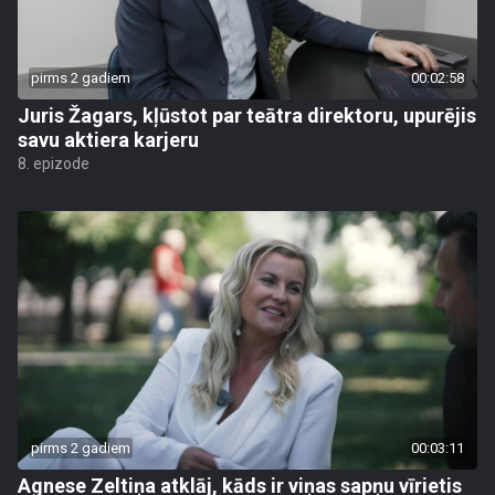
pirms 2 gadiem
00:02:58
Juris Žagars, kļūstot par teātra direktoru, upurējis
savu aktiera karjeru
8. epizode
pirms 2 gadiem
00:03:11
Agnese Zeltiņa atklāj, kāds ir viņas sapņu vīrietis