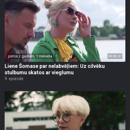
pirms 2 gadiem, 1 mēneša
00:03:47
Liene Šomase par nelabvēļiem: Uz cilvēku
stulbumu skatos ar vieglumu
9. epizode