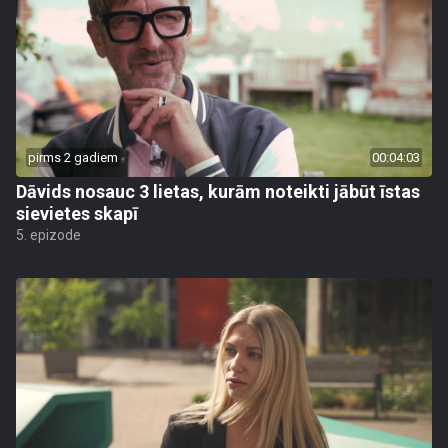
pirms 2 gadiem
00:04:03
Dāvids nosauc 3 lietas, kurām noteikti jābūt īstas
sievietes skapī
5. epizode