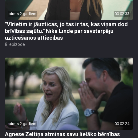
pirms 2 gadiem
00:02:33
"Vīrietim ir jāuzticas, jo tas ir tas, kas viņam dod
brīvības sajūtu." Nika Linde par savstarpēju
uzticēšanos attiecībās
8. epizode
pirms 2 gadiem
00:02:24
Agnese Zeltiņa atminas savu lielāko bērnības