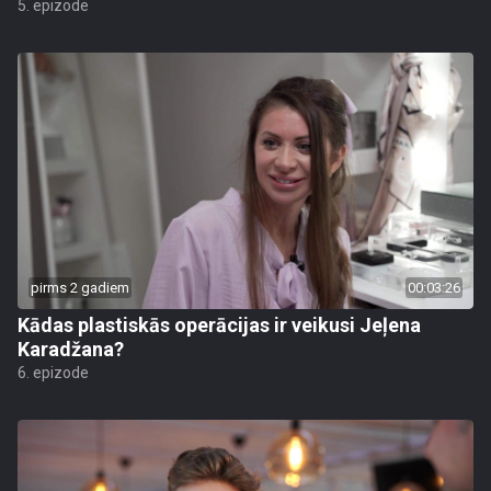
5. epizode
pirms 2 gadiem
00:03:26
Kādas plastiskās operācijas ir veikusi Jeļena
Karadžana?
6. epizode