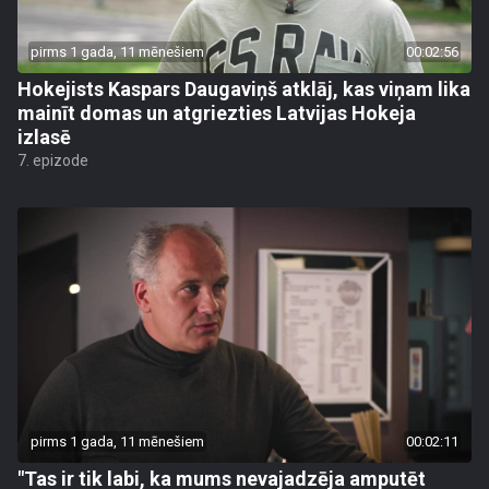
pirms 1 gada, 11 mēnešiem
00:02:56
Hokejists Kaspars Daugaviņš atklāj, kas viņam lika
mainīt domas un atgriezties Latvijas Hokeja
izlasē
7. epizode
pirms 1 gada, 11 mēnešiem
00:02:11
"Tas ir tik labi, ka mums nevajadzēja amputēt