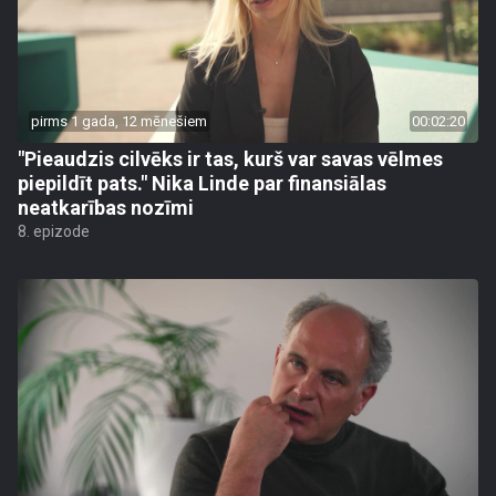
pirms 1 gada, 12 mēnešiem
00:02:20
"Pieaudzis cilvēks ir tas, kurš var savas vēlmes
piepildīt pats." Nika Linde par finansiālas
neatkarības nozīmi
8. epizode