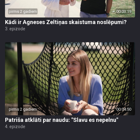
pirms 2 gadiem
00:03:19
Kādi ir Agneses Zeltiņas skaistuma noslēpumi?
3. epizode
pirms 2 gadiem
00:04:50
Patriša atklāti par naudu: "Slavu es nepelnu"
4. epizode