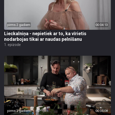
pirms 2 gadiem
00:04:13
Lieckalniņa - nepietiek ar to, ka vīrietis
nodarbojas tikai ar naudas pelnīšanu
1. epizode
pirms 2 gadiem
00:05:08