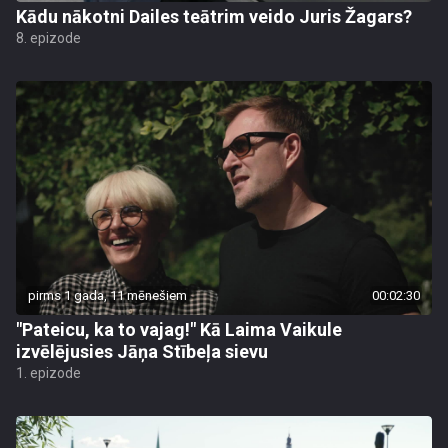
Kādu nākotni Dailes teātrim veido Juris Žagars?
8. epizode
pirms 1 gada, 11 mēnešiem
00:02:30
"Pateicu, ka to vajag!" Kā Laima Vaikule
izvēlējusies Jāņa Stībeļa sievu
1. epizode