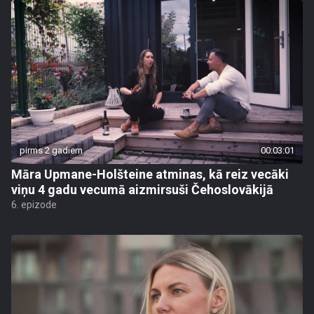
pirms 2 gadiem
00:03:01
Māra Upmane-Holšteine atminas, kā reiz vecāki
viņu 4 gadu vecumā aizmirsuši Čehoslovākijā
6. epizode