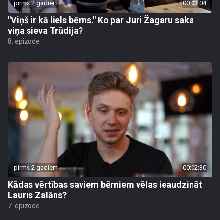
pirms 2 gadiem
00:03:04
"Viņš ir kā liels bērns." Ko par Juri Žagaru saka
viņa sieva Trūdija?
8. epizode
pirms 2 gadiem
00:02:30
Kādas vērtības saviem bērniem vēlas ieaudzināt
Lauris Zalāns?
7. epizode