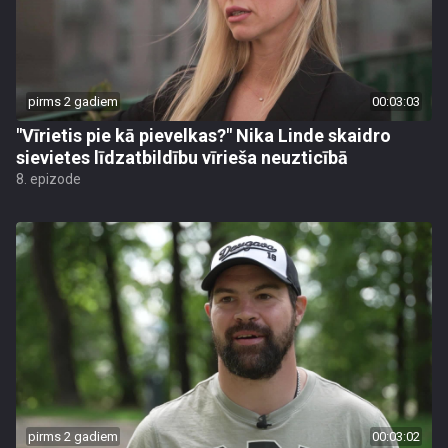
pirms 2 gadiem
00:03:03
"Vīrietis pie kā pievelkas?" Nika Linde skaidro
sievietes līdzatbildību vīrieša neuzticībā
8. epizode
pirms 2 gadiem
00:03:02