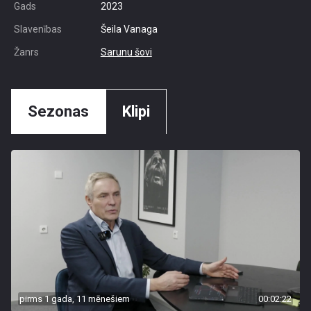
Gads
2023
Slavenības
Šeila Vanaga
Žanrs
Sarunu šovi
Sezonas
Klipi
pirms 1 gada, 11 mēnešiem
00:02:22