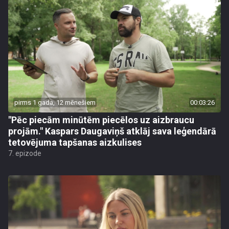
pirms 1 gada, 12 mēnešiem
00:03:26
"Pēc piecām minūtēm piecēlos uz aizbraucu
projām." Kaspars Daugaviņš atklāj sava leģendārā
tetovējuma tapšanas aizkulises
7. epizode