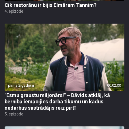
Cik restorānu ir bijis Elmāram Tannim?
4. epizode
pirms 2 gadiem
00:02:00
"Esmu graustu miljonārs!" – Dāvids atklāj, kā
bērnībā iemācījies darba tikumu un kādus
nedarbus sastrādājis reiz pirtī
5. epizode