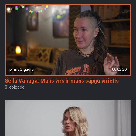
pirms 2 gadiem
00:02:20
Šeila Vanaga: Mans vīrs ir mans sapņu vīrietis
3. epizode