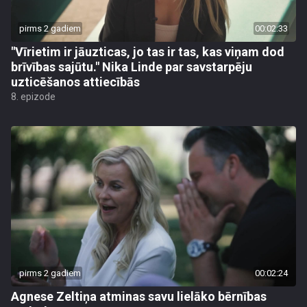
pirms 2 gadiem
00:02:33
"Vīrietim ir jāuzticas, jo tas ir tas, kas viņam dod
brīvības sajūtu." Nika Linde par savstarpēju
uzticēšanos attiecībās
8. epizode
pirms 2 gadiem
00:02:24
Agnese Zeltiņa atminas savu lielāko bērnības