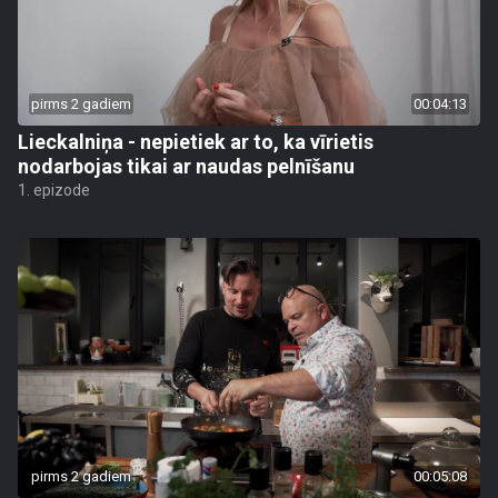
pirms 2 gadiem
00:04:13
Lieckalniņa - nepietiek ar to, ka vīrietis
nodarbojas tikai ar naudas pelnīšanu
1. epizode
pirms 2 gadiem
00:05:08