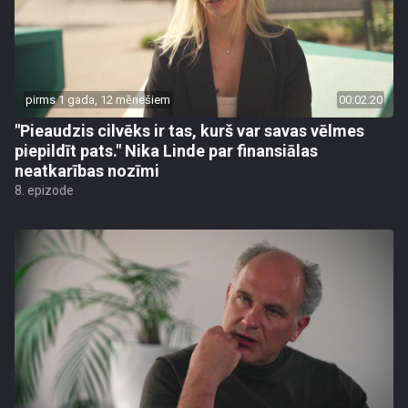
pirms 1 gada, 12 mēnešiem
00:02:20
"Pieaudzis cilvēks ir tas, kurš var savas vēlmes
piepildīt pats." Nika Linde par finansiālas
neatkarības nozīmi
8. epizode