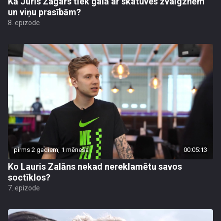
Kā Juris Žagars tiek galā ar skatuves zvaigznēm
un viņu prasībām?
8. epizode
pirms 2 gadiem, 1 mēneša
00:05:13
Ko Lauris Zalāns nekad nereklamētu savos
soctīklos?
7. epizode