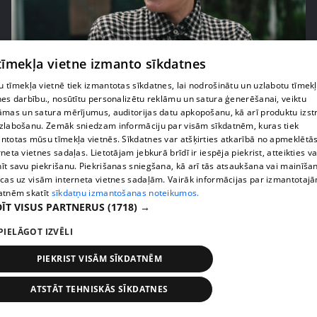
pirms 2 gadiem, 1 mēneša
00:02:31
 tīmekļa vietne izmanto sīkdatnes
Cik izmaksājusi Laimas Vaikules dārgākā tikšanās
 tīmekļa vietnē tiek izmantotas sīkdatnes, lai nodrošinātu un uzlabotu tīmek
restorānā?
nes darbību., nosūtītu personalizētu reklāmu un satura ģenerēšanai, veiktu
1. epizode
āmas un satura mērījumus, auditorijas datu apkopošanu, kā arī produktu izst
zlabošanu. Zemāk sniedzam informāciju par visām sīkdatnēm, kuras tiek
ntotas mūsu tīmekļa vietnēs. Sīkdatnes var atšķirties atkarībā no apmeklētā
rneta vietnes sadaļas. Lietotājam jebkurā brīdī ir iespēja piekrist, atteikties va
īt savu piekrišanu. Piekrišanas sniegšana, kā arī tās atsaukšana vai mainīša
ecas uz visām interneta vietnes sadaļām. Vairāk informācijas par izmantotaj
atnēm skatīt
sīkdatņu izmantošanas noteikumos.
ĪT VISUS PARTNERUS
(1718) →
PIELĀGOT IZVĒLI
PIEKRIST VISĀM SĪKDATNĒM
ATSTĀT TEHNISKĀS SĪKDATNES
pirms 2 gadiem, 1 mēneša
00:02:28
Kā Elita Drāke naktsklubos atbrīvojas no pārāk