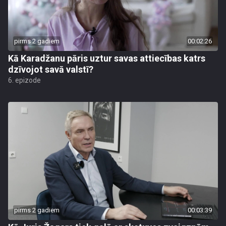
pirms 2 gadiem
00:02:26
Kā Karadžanu pāris uztur savas attiecības katrs
dzīvojot savā valstī?
6. epizode
pirms 2 gadiem
00:03:39