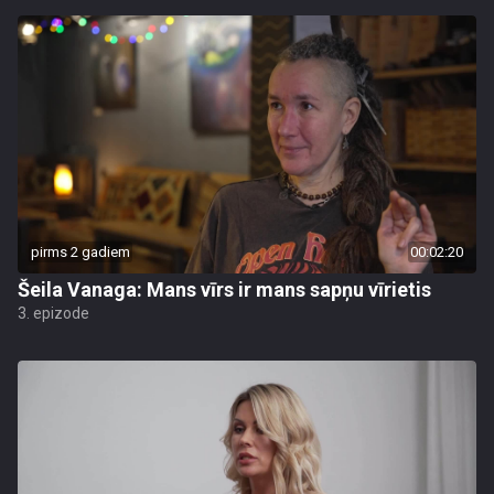
pirms 2 gadiem
00:02:20
Šeila Vanaga: Mans vīrs ir mans sapņu vīrietis
3. epizode