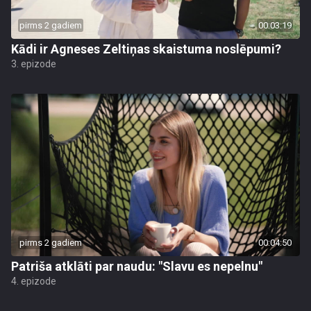
pirms 2 gadiem
00:03:19
Kādi ir Agneses Zeltiņas skaistuma noslēpumi?
3. epizode
pirms 2 gadiem
00:04:50
Patriša atklāti par naudu: "Slavu es nepelnu"
4. epizode