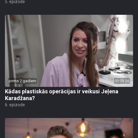
5. epizode
pirms 2 gadiem
00:03:26
Kādas plastiskās operācijas ir veikusi Jeļena
Karadžana?
6. epizode