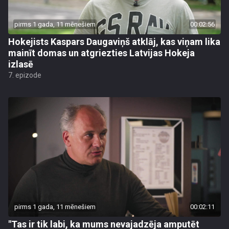
pirms 1 gada, 11 mēnešiem
00:02:56
Hokejists Kaspars Daugaviņš atklāj, kas viņam lika
mainīt domas un atgriezties Latvijas Hokeja
izlasē
7. epizode
pirms 1 gada, 11 mēnešiem
00:02:11
"Tas ir tik labi, ka mums nevajadzēja amputēt