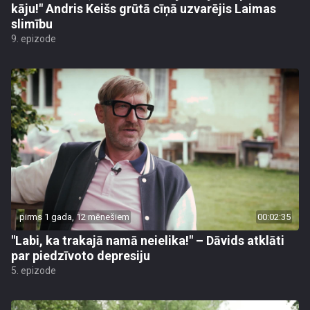
kāju!" Andris Keišs grūtā cīņā uzvarējis Laimas
slimību
9. epizode
pirms 1 gada, 12 mēnešiem
00:02:35
"Labi, ka trakajā namā neielika!" – Dāvids atklāti
par piedzīvoto depresiju
5. epizode