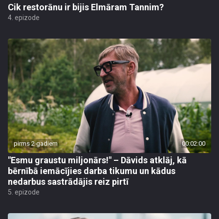
Cik restorānu ir bijis Elmāram Tannim?
4. epizode
pirms 2 gadiem
00:02:00
"Esmu graustu miljonārs!" – Dāvids atklāj, kā
bērnībā iemācījies darba tikumu un kādus
nedarbus sastrādājis reiz pirtī
5. epizode