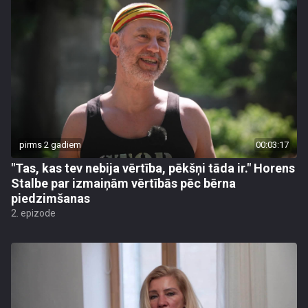
pirms 2 gadiem
00:03:17
"Tas, kas tev nebija vērtība, pēkšņi tāda ir." Horens
Stalbe par izmaiņām vērtībās pēc bērna
piedzimšanas
2. epizode