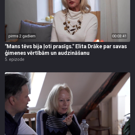
pirms 2 gadiem
00:03:41
"Mans tēvs bija ļoti prasīgs." Elita Drāke par savas
ģimenes vērtībām un audzināšanu
5. epizode