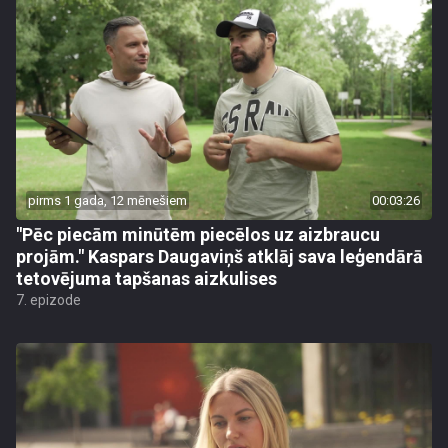
pirms 1 gada, 12 mēnešiem
00:03:26
"Pēc piecām minūtēm piecēlos uz aizbraucu
projām." Kaspars Daugaviņš atklāj sava leģendārā
tetovējuma tapšanas aizkulises
7. epizode