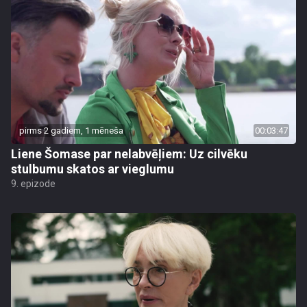
pirms 2 gadiem, 1 mēneša
00:03:47
Liene Šomase par nelabvēļiem: Uz cilvēku
stulbumu skatos ar vieglumu
9. epizode