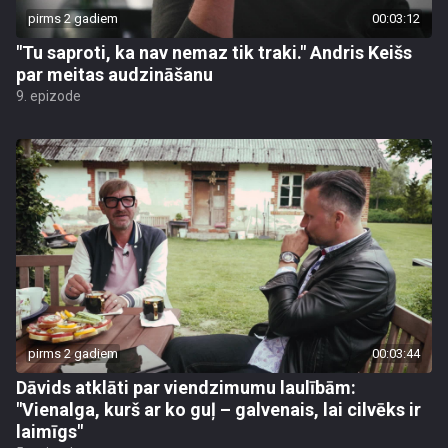
pirms 2 gadiem
00:03:12
"Tu saproti, ka nav nemaz tik traki." Andris Keišs
par meitas audzināšanu
9. epizode
pirms 2 gadiem
00:03:44
Dāvids atklāti par viendzimumu laulībām:
"Vienalga, kurš ar ko guļ – galvenais, lai cilvēks ir
laimīgs"