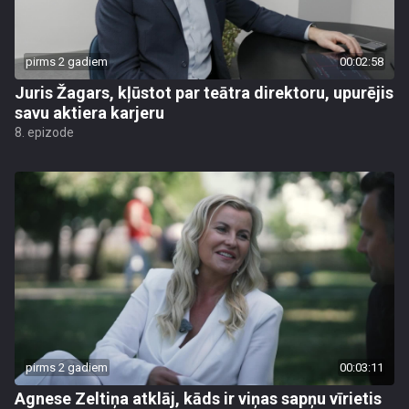
pirms 2 gadiem
00:02:58
Juris Žagars, kļūstot par teātra direktoru, upurējis
savu aktiera karjeru
8. epizode
pirms 2 gadiem
00:03:11
Agnese Zeltiņa atklāj, kāds ir viņas sapņu vīrietis