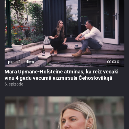
pirms 2 gadiem
00:03:01
Māra Upmane-Holšteine atminas, kā reiz vecāki
viņu 4 gadu vecumā aizmirsuši Čehoslovākijā
6. epizode