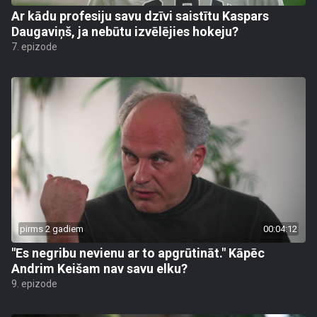
Ar kādu profesiju savu dzīvi saistītu Kaspars
Daugaviņš, ja nebūtu izvēlējies hokeju?
7. epizode
pirms 2 gadiem
00:04:12
"Es negribu nevienu ar to apgrūtināt." Kāpēc
Andrim Keišam nav savu elku?
9. epizode