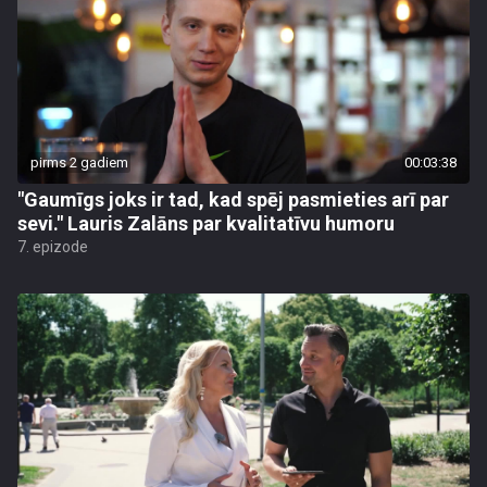
pirms 2 gadiem
00:03:38
"Gaumīgs joks ir tad, kad spēj pasmieties arī par
sevi." Lauris Zalāns par kvalitatīvu humoru
7. epizode