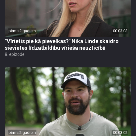
pirms 2 gadiem
00:03:03
"Vīrietis pie kā pievelkas?" Nika Linde skaidro
sievietes līdzatbildību vīrieša neuzticībā
8. epizode
pirms 2 gadiem
00:03:02