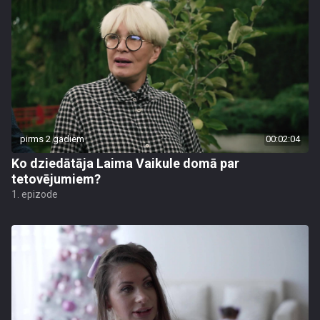
pirms 2 gadiem
00:02:04
Ko dziedātāja Laima Vaikule domā par
tetovējumiem?
1. epizode