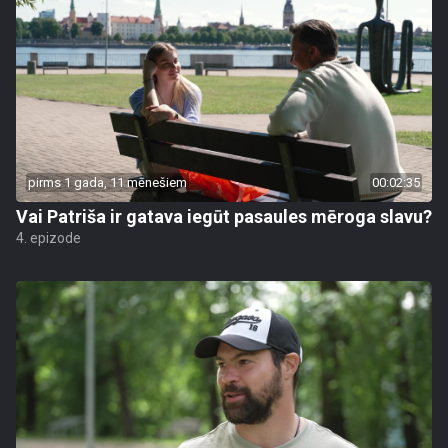
pirms 1 gada, 11 mēnešiem
00:02:35
Vai Patriša ir gatava iegūt pasaules mēroga slavu?
4. epizode