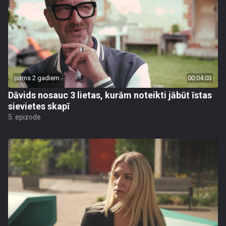
pirms 2 gadiem
00:04:03
Dāvids nosauc 3 lietas, kurām noteikti jābūt īstas
sievietes skapī
5. epizode