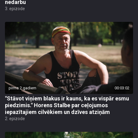
nedarbu
3. epizode
pirms 2 gadiem
00:03:02
"Stāvot viņiem blakus ir kauns, ka es vispār esmu
piedzimis." Horens Stalbe par ceļojumos
iepazītajiem cilvēkiem un dzīves atziņām
2. epizode