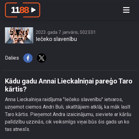
Kādu gadu Annai Lieckalniņai pareģo
Taro kārtis?
2023. gada 7. janvāris, S02 E01
Iečeko slavenību
Dalies
Kādu gadu Annai Lieckalniņai pareģo Taro
kārtis?
Anna Lieckalniņa raidījuma "Iečeko slavenību" ietvaros,
uzņemot ciemos Andri Buli, skatītājiem atklāj, ka māk lasīt
Taro kārtis. Pieņemot Andra izaicinājumu, sieviete ar kāršu
palīdzību uzzinās, cik veiksmīgs viņai būs šis gads un ko
tas atnesīs.