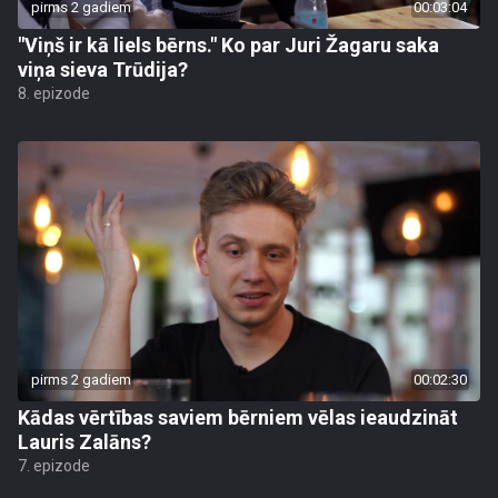
pirms 2 gadiem
00:03:04
"Viņš ir kā liels bērns." Ko par Juri Žagaru saka
viņa sieva Trūdija?
8. epizode
pirms 2 gadiem
00:02:30
Kādas vērtības saviem bērniem vēlas ieaudzināt
Lauris Zalāns?
7. epizode