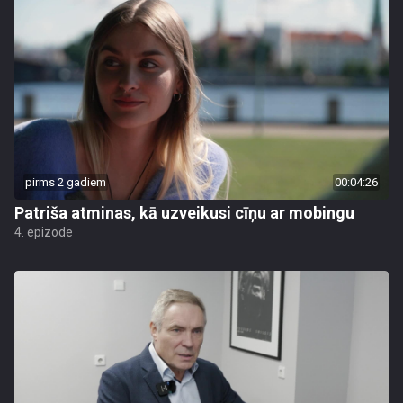
pirms 2 gadiem
00:04:26
Patriša atminas, kā uzveikusi cīņu ar mobingu
4. epizode