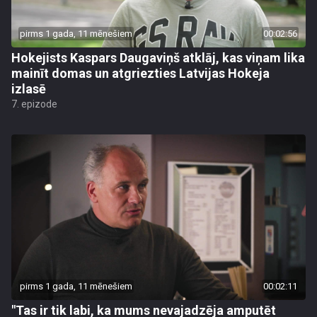
pirms 1 gada, 11 mēnešiem
00:02:56
Hokejists Kaspars Daugaviņš atklāj, kas viņam lika
mainīt domas un atgriezties Latvijas Hokeja
izlasē
7. epizode
pirms 1 gada, 11 mēnešiem
00:02:11
"Tas ir tik labi, ka mums nevajadzēja amputēt