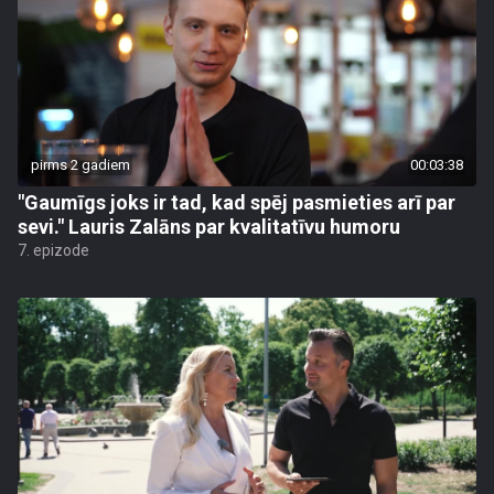
pirms 2 gadiem
00:03:38
"Gaumīgs joks ir tad, kad spēj pasmieties arī par
sevi." Lauris Zalāns par kvalitatīvu humoru
7. epizode