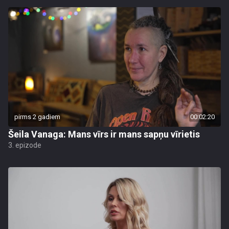
pirms 2 gadiem
00:02:20
Šeila Vanaga: Mans vīrs ir mans sapņu vīrietis
3. epizode