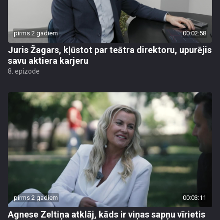
pirms 2 gadiem
00:02:58
Juris Žagars, kļūstot par teātra direktoru, upurējis
savu aktiera karjeru
8. epizode
pirms 2 gadiem
00:03:11
Agnese Zeltiņa atklāj, kāds ir viņas sapņu vīrietis