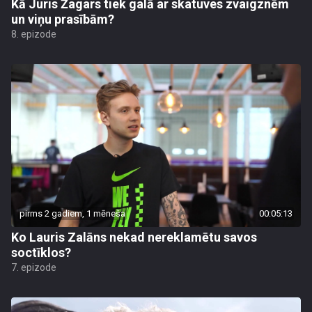
Kā Juris Žagars tiek galā ar skatuves zvaigznēm
un viņu prasībām?
8. epizode
pirms 2 gadiem, 1 mēneša
00:05:13
Ko Lauris Zalāns nekad nereklamētu savos
soctīklos?
7. epizode