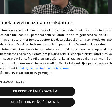
pirms 2 gadiem, 1 mēneša
00:02:31
 tīmekļa vietne izmanto sīkdatnes
Cik izmaksājusi Laimas Vaikules dārgākā tikšanās
 tīmekļa vietnē tiek izmantotas sīkdatnes, lai nodrošinātu un uzlabotu tīmek
restorānā?
nes darbību., nosūtītu personalizētu reklāmu un satura ģenerēšanai, veiktu
1. epizode
āmas un satura mērījumus, auditorijas datu apkopošanu, kā arī produktu izst
zlabošanu. Zemāk sniedzam informāciju par visām sīkdatnēm, kuras tiek
ntotas mūsu tīmekļa vietnēs. Sīkdatnes var atšķirties atkarībā no apmeklētā
rneta vietnes sadaļas. Lietotājam jebkurā brīdī ir iespēja piekrist, atteikties va
īt savu piekrišanu. Piekrišanas sniegšana, kā arī tās atsaukšana vai mainīša
ecas uz visām interneta vietnes sadaļām. Vairāk informācijas par izmantotaj
atnēm skatīt
sīkdatņu izmantošanas noteikumos.
ĪT VISUS PARTNERUS
(1718) →
PIELĀGOT IZVĒLI
PIEKRIST VISĀM SĪKDATNĒM
ATSTĀT TEHNISKĀS SĪKDATNES
pirms 2 gadiem, 1 mēneša
00:02:28