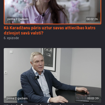
pirms 2 gadiem
00:02:26
Kā Karadžanu pāris uztur savas attiecības katrs
dzīvojot savā valstī?
6. epizode
pirms 2 gadiem
00:03:39