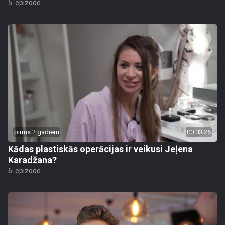
5. epizode
pirms 2 gadiem
00:03:26
Kādas plastiskās operācijas ir veikusi Jeļena
Karadžana?
6. epizode