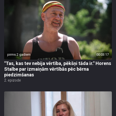
pirms 2 gadiem
00:03:17
"Tas, kas tev nebija vērtība, pēkšņi tāda ir." Horens
Stalbe par izmaiņām vērtībās pēc bērna
piedzimšanas
2. epizode