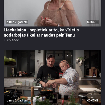
pirms 2 gadiem
00:04:13
Lieckalniņa - nepietiek ar to, ka vīrietis
nodarbojas tikai ar naudas pelnīšanu
1. epizode
pirms 2 gadiem
00:05:08