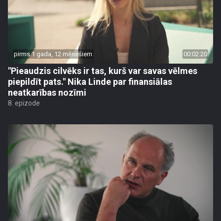
pirms 1 gada, 12 mēnešiem
00:02:20
"Pieaudzis cilvēks ir tas, kurš var savas vēlmes
piepildīt pats." Nika Linde par finansiālas
neatkarības nozīmi
8. epizode