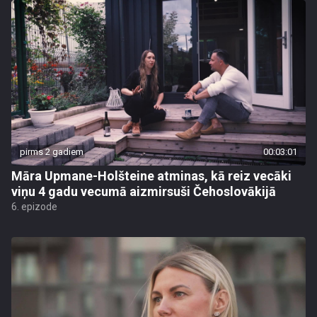
pirms 2 gadiem
00:03:01
Māra Upmane-Holšteine atminas, kā reiz vecāki
viņu 4 gadu vecumā aizmirsuši Čehoslovākijā
6. epizode