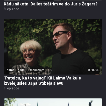
Kādu nākotni Dailes teātrim veido Juris Žagars?
8. epizode
pirms 1 gada, 11 mēnešiem
00:02:30
"Pateicu, ka to vajag!" Kā Laima Vaikule
izvēlējusies Jāņa Stībeļa sievu
1. epizode