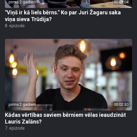
pirms 2 gadiem
00:03:04
"Viņš ir kā liels bērns." Ko par Juri Žagaru saka
viņa sieva Trūdija?
8. epizode
pirms 2 gadiem
00:02:30
Kādas vērtības saviem bērniem vēlas ieaudzināt
Lauris Zalāns?
7. epizode