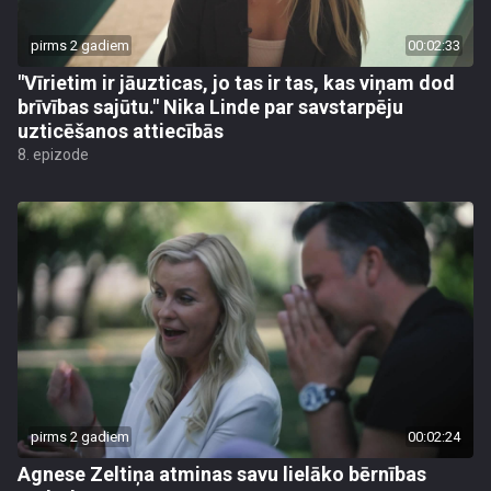
pirms 2 gadiem
00:02:33
"Vīrietim ir jāuzticas, jo tas ir tas, kas viņam dod
brīvības sajūtu." Nika Linde par savstarpēju
uzticēšanos attiecībās
8. epizode
pirms 2 gadiem
00:02:24
Agnese Zeltiņa atminas savu lielāko bērnības