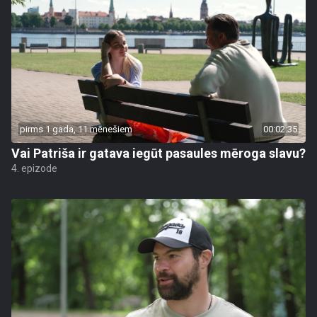
pirms 1 gada, 11 mēnešiem
00:02:35
Vai Patriša ir gatava iegūt pasaules mēroga slavu?
4. epizode