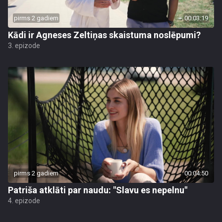
pirms 2 gadiem
00:03:19
Kādi ir Agneses Zeltiņas skaistuma noslēpumi?
3. epizode
pirms 2 gadiem
00:04:50
Patriša atklāti par naudu: "Slavu es nepelnu"
4. epizode