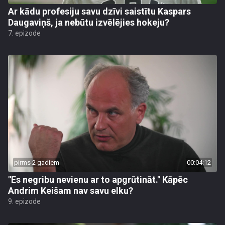
Ar kādu profesiju savu dzīvi saistītu Kaspars
Daugaviņš, ja nebūtu izvēlējies hokeju?
7. epizode
pirms 2 gadiem
00:04:12
"Es negribu nevienu ar to apgrūtināt." Kāpēc
Andrim Keišam nav savu elku?
9. epizode