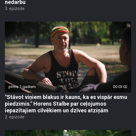
nedarbu
3. epizode
pirms 2 gadiem
00:03:02
"Stāvot viņiem blakus ir kauns, ka es vispār esmu
piedzimis." Horens Stalbe par ceļojumos
iepazītajiem cilvēkiem un dzīves atziņām
2. epizode