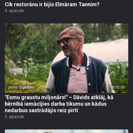
Cik restorānu ir bijis Elmāram Tannim?
4. epizode
pirms 2 gadiem
00:02:00
"Esmu graustu miljonārs!" – Dāvids atklāj, kā
bērnībā iemācījies darba tikumu un kādus
nedarbus sastrādājis reiz pirtī
5. epizode