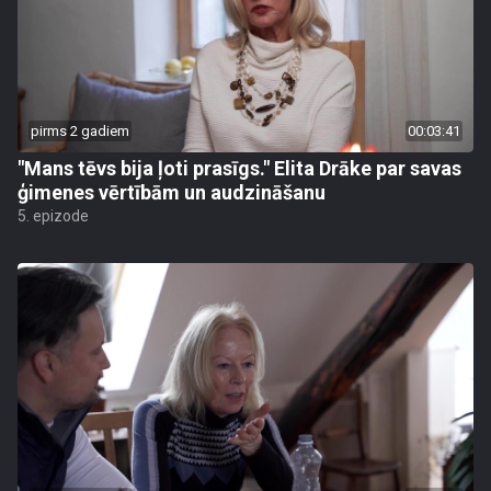
pirms 2 gadiem
00:03:41
"Mans tēvs bija ļoti prasīgs." Elita Drāke par savas
ģimenes vērtībām un audzināšanu
5. epizode