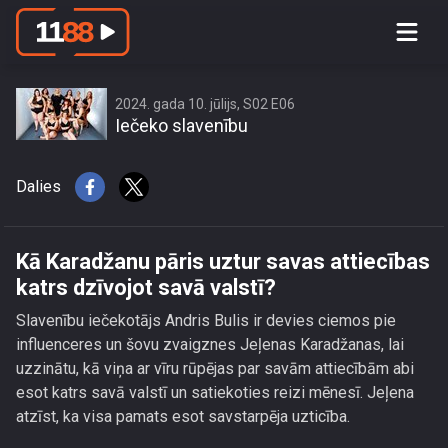
Kā Karadžanu pāris uztur savas
attiecības katrs dzīvojot savā valstī?
2024. gada 10. jūlijs, S02 E06
Iečeko slavenību
Dalies
Kā Karadžanu pāris uztur savas attiecības
katrs dzīvojot savā valstī?
Slavenību iečekotājs Andris Bulis ir devies ciemos pie
influenceres un šovu zvaigznes Jeļenas Karadžanas, lai
uzzinātu, kā viņa ar vīru rūpējas par savām attiecībām abi
esot katrs savā valstī un satiekoties reizi mēnesī. Jeļena
atzīst, ka visa pamats esot savstarpēja uzticība.