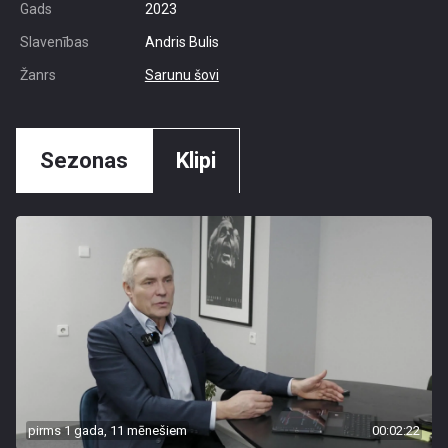
Gads
2023
Slavenības
Andris Bulis
Žanrs
Sarunu šovi
Sezonas
Klipi
pirms 1 gada, 11 mēnešiem
00:02:22