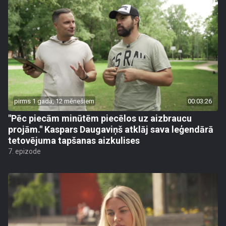
pirms 1 gada, 12 mēnešiem
00:03:26
"Pēc piecām minūtēm piecēlos uz aizbraucu
projām." Kaspars Daugaviņš atklāj sava leģendārā
tetovējuma tapšanas aizkulises
7. epizode