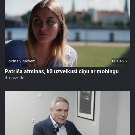
pirms 2 gadiem
00:04:26
Patriša atminas, kā uzveikusi cīņu ar mobingu
4. epizode