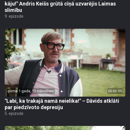
kāju!" Andris Keišs grūtā cīņā uzvarējis Laimas
slimību
9. epizode
pirms 1 gada, 12 mēnešiem
00:02:35
"Labi, ka trakajā namā neielika!" – Dāvids atklāti
par piedzīvoto depresiju
5. epizode