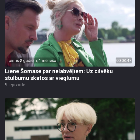
pirms 2 gadiem, 1 mēneša
00:03:47
Liene Šomase par nelabvēļiem: Uz cilvēku
stulbumu skatos ar vieglumu
9. epizode