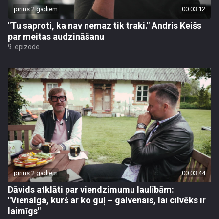
pirms 2 gadiem
00:03:12
"Tu saproti, ka nav nemaz tik traki." Andris Keišs
par meitas audzināšanu
9. epizode
pirms 2 gadiem
00:03:44
Dāvids atklāti par viendzimumu laulībām:
"Vienalga, kurš ar ko guļ – galvenais, lai cilvēks ir
laimīgs"