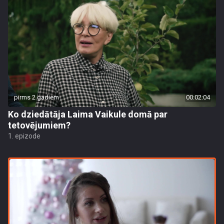
pirms 2 gadiem
00:02:04
Ko dziedātāja Laima Vaikule domā par
tetovējumiem?
1. epizode