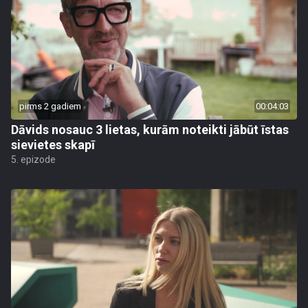
pirms 2 gadiem
00:04:03
Dāvids nosauc 3 lietas, kurām noteikti jābūt īstas
sievietes skapī
5. epizode