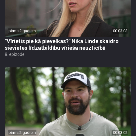
pirms 2 gadiem
00:03:03
"Vīrietis pie kā pievelkas?" Nika Linde skaidro
sievietes līdzatbildību vīrieša neuzticībā
8. epizode
pirms 2 gadiem
00:03:02