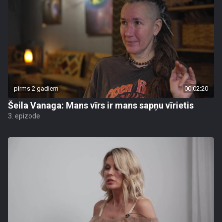
pirms 2 gadiem
00:02:20
Šeila Vanaga: Mans vīrs ir mans sapņu vīrietis
3. epizode