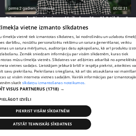
pirms 2 gadiem, 1 mēneša
00:02:31
Cik izmaksājusi Laimas Vaikules dārgākā tikšanās
restorānā?
 tīmekļa vietne izmanto sīkdatnes
1. epizode
 tīmekļa vietnē tiek izmantotas sīkdatnes, lai nodrošinātu un uzlabotu tīmek
nes darbību., nosūtītu personalizētu reklāmu un satura ģenerēšanai, veiktu
āmas un satura mērījumus, auditorijas datu apkopošanu, kā arī produktu izst
zlabošanu. Zemāk sniedzam informāciju par visām sīkdatnēm, kuras tiek
ntotas mūsu tīmekļa vietnēs. Sīkdatnes var atšķirties atkarībā no apmeklētā
rneta vietnes sadaļas. Lietotājam jebkurā brīdī ir iespēja piekrist, atteikties va
īt savu piekrišanu. Piekrišanas sniegšana, kā arī tās atsaukšana vai mainīša
ecas uz visām interneta vietnes sadaļām. Vairāk informācijas par izmantotaj
atnēm skatīt
sīkdatņu izmantošanas noteikumos.
ĪT VISUS PARTNERUS
(1718) →
PIELĀGOT IZVĒLI
pirms 2 gadiem, 1 mēneša
00:02:28
PIEKRIST VISĀM SĪKDATNĒM
Kā Elita Drāke naktsklubos atbrīvojas no pārāk
ATSTĀT TEHNISKĀS SĪKDATNES
uzbāzīgiem vīriešiem
5. epizode