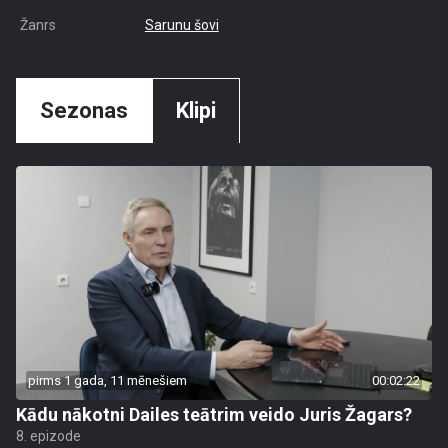
Žanrs
Sarunu šovi
Sezonas
Klipi
pirms 1 gada, 11 mēnešiem
00:02:22
Kādu nākotni Dailes teātrim veido Juris Žagars?
8. epizode