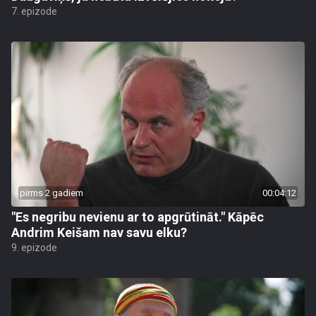
7. epizode
pirms 2 gadiem
00:04:12
"Es negribu nevienu ar to apgrūtināt." Kāpēc
Andrim Keišam nav savu elku?
9. epizode