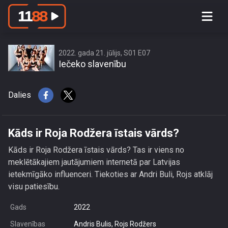
Kāds ir Roja Rodžera īstais vārds?
2022. gada 21. jūlijs, S01 E07
Iečeko slavenību
Dalies
Kāds ir Roja Rodžera īstais vārds?
Kāds ir Roja Rodžera īstais vārds? Tas ir viens no
meklētākajiem jautājumiem internetā par Latvijas
ietekmīgāko influenceri. Tiekoties ar Andri Buli, Rojs atklāj
visu patiesību.
Gads
2022
Slavenības
Andris Bulis, Rojs Rodžers