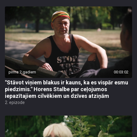
pirms 2 gadiem
00:03:02
"Stāvot viņiem blakus ir kauns, ka es vispār esmu
piedzimis." Horens Stalbe par ceļojumos
iepazītajiem cilvēkiem un dzīves atziņām
2. epizode