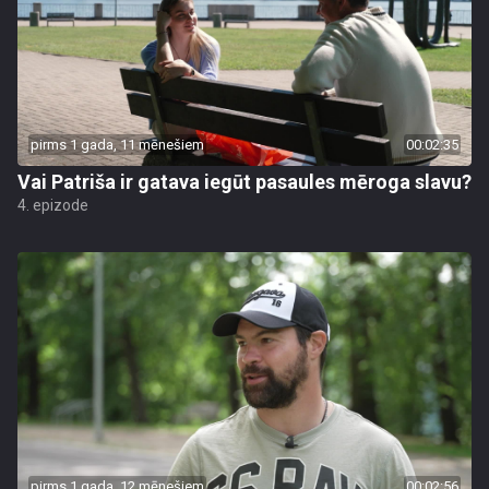
pirms 1 gada, 11 mēnešiem
00:02:35
Vai Patriša ir gatava iegūt pasaules mēroga slavu?
4. epizode
pirms 1 gada, 12 mēnešiem
00:02:56