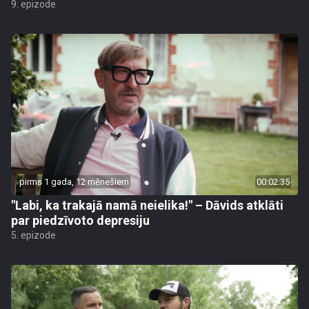
9. epizode
pirms 1 gada, 12 mēnešiem
00:02:35
"Labi, ka trakajā namā neielika!" – Dāvids atklāti
par piedzīvoto depresiju
5. epizode