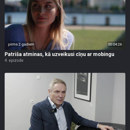
pirms 2 gadiem
00:04:26
Patriša atminas, kā uzveikusi cīņu ar mobingu
4. epizode