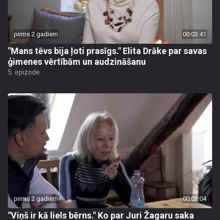
pirms 2 gadiem
00:03:41
"Mans tēvs bija ļoti prasīgs." Elita Drāke par savas
ģimenes vērtībām un audzināšanu
5. epizode
pirms 2 gadiem
00:03:04
"Viņš ir kā liels bērns." Ko par Juri Žagaru saka