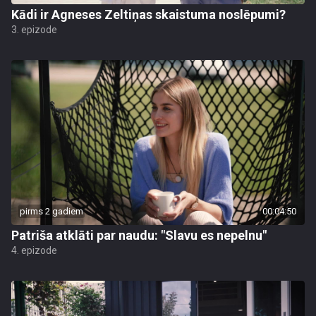
Kādi ir Agneses Zeltiņas skaistuma noslēpumi?
3. epizode
pirms 2 gadiem
00:04:50
Patriša atklāti par naudu: "Slavu es nepelnu"
4. epizode