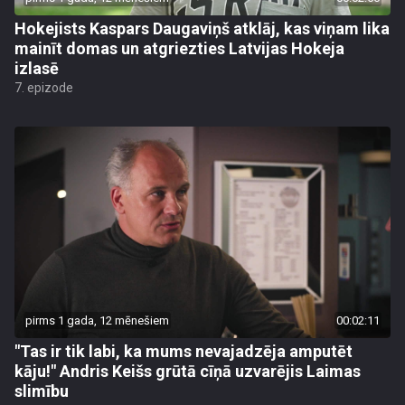
Hokejists Kaspars Daugaviņš atklāj, kas viņam lika
mainīt domas un atgriezties Latvijas Hokeja
izlasē
7. epizode
pirms 1 gada, 12 mēnešiem
00:02:11
"Tas ir tik labi, ka mums nevajadzēja amputēt
kāju!" Andris Keišs grūtā cīņā uzvarējis Laimas
slimību