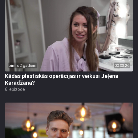
pirms 2 gadiem
00:03:26
Kādas plastiskās operācijas ir veikusi Jeļena
Karadžana?
6. epizode