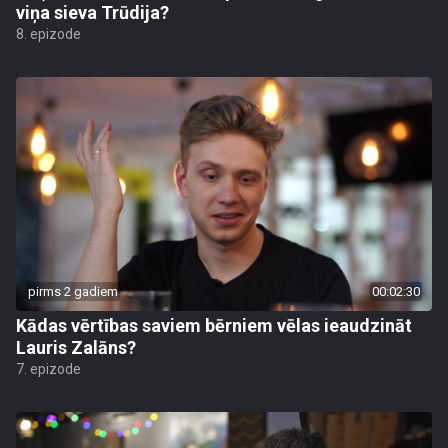
viņa sieva Trūdija?
8. epizode
pirms 2 gadiem
00:02:30
Kādas vērtības saviem bērniem vēlas ieaudzināt
Lauris Zalāns?
7. epizode