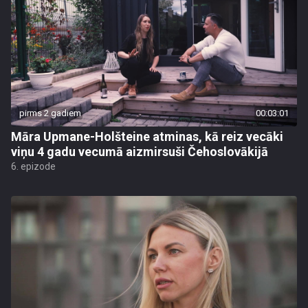
pirms 2 gadiem
00:03:01
Māra Upmane-Holšteine atminas, kā reiz vecāki
viņu 4 gadu vecumā aizmirsuši Čehoslovākijā
6. epizode