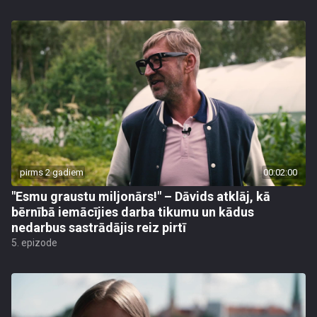
pirms 2 gadiem
00:02:00
"Esmu graustu miljonārs!" – Dāvids atklāj, kā
bērnībā iemācījies darba tikumu un kādus
nedarbus sastrādājis reiz pirtī
5. epizode