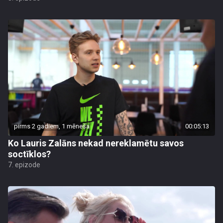
pirms 2 gadiem, 1 mēneša
00:05:13
Ko Lauris Zalāns nekad nereklamētu savos
soctīklos?
7. epizode