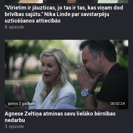
"Vīrietim ir jāuzticas, jo tas ir tas, kas viņam dod
brīvības sajūtu." Nika Linde par savstarpēju
uzticēšanos attiecībās
8. epizode
pirms 2 gadiem
00:02:24
Agnese Zeltiņa atminas savu lielāko bērnības
nedarbu
3. epizode