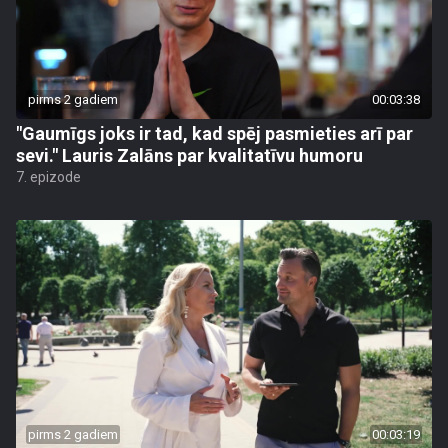
pirms 2 gadiem
00:03:38
"Gaumīgs joks ir tad, kad spēj pasmieties arī par
sevi." Lauris Zalāns par kvalitatīvu humoru
7. epizode
pirms 2 gadiem
00:03:19