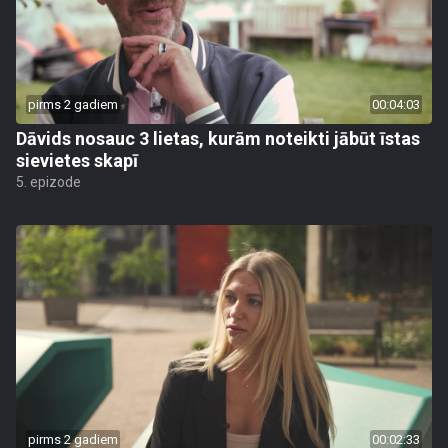
pirms 2 gadiem
00:04:03
Dāvids nosauc 3 lietas, kurām noteikti jābūt īstas
sievietes skapī
5. epizode
pirms 2 gadiem
00:02:33