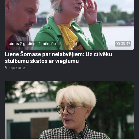
pirms 2 gadiem, 1 mēneša
00:03:47
Liene Šomase par nelabvēļiem: Uz cilvēku
stulbumu skatos ar vieglumu
9. epizode