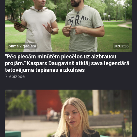
pirms 2 gadiem
00:03:26
"Pēc piecām minūtēm piecēlos uz aizbraucu
projām." Kaspars Daugaviņš atklāj sava leģendārā
tetovējuma tapšanas aizkulises
7. epizode