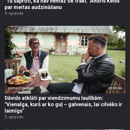
"Tu saproti, ka nav nemaz tik traki." Andris Keišs
par meitas audzināšanu
9. epizode
pirms 2 gadiem
00:03:44
Dāvids atklāti par viendzimumu laulībām:
"Vienalga, kurš ar ko guļ – galvenais, lai cilvēks ir
laimīgs"
5. epizode