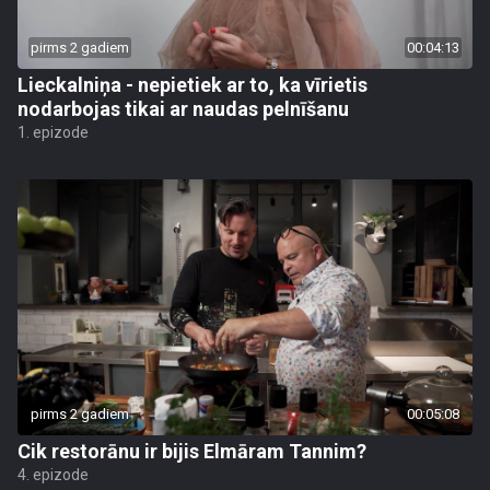
pirms 2 gadiem
00:04:13
Lieckalniņa - nepietiek ar to, ka vīrietis
nodarbojas tikai ar naudas pelnīšanu
1. epizode
pirms 2 gadiem
00:05:08
Cik restorānu ir bijis Elmāram Tannim?
4. epizode