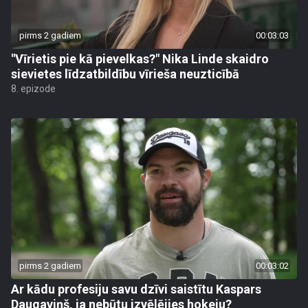
pirms 2 gadiem
00:03:03
"Vīrietis pie kā pievelkas?" Nika Linde skaidro
sievietes līdzatbildību vīrieša neuzticībā
8. epizode
pirms 2 gadiem
00:03:02
Ar kādu profesiju savu dzīvi saistītu Kaspars
Daugaviņš, ja nebūtu izvēlējies hokeju?