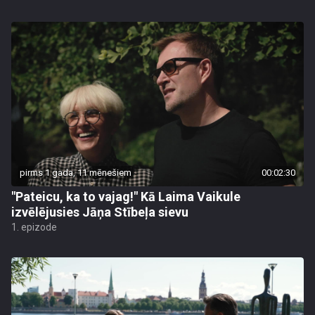
pirms 1 gada, 11 mēnešiem
00:02:30
"Pateicu, ka to vajag!" Kā Laima Vaikule
izvēlējusies Jāņa Stībeļa sievu
1. epizode