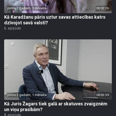
pirms 2 gadiem, 1 mēneša
00:02:26
Kā Karadžanu pāris uztur savas attiecības katrs
dzīvojot savā valstī?
6. epizode
pirms 2 gadiem, 1 mēneša
00:03:39
Kā Juris Žagars tiek galā ar skatuves zvaigznēm
un viņu prasībām?
8. epizode