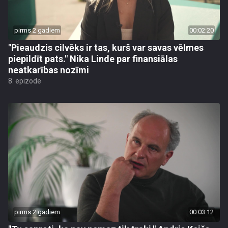
pirms 2 gadiem
00:02:20
"Pieaudzis cilvēks ir tas, kurš var savas vēlmes
piepildīt pats." Nika Linde par finansiālas
neatkarības nozīmi
8. epizode
pirms 2 gadiem
00:03:12