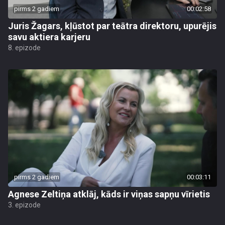
pirms 2 gadiem
00:02:58
Juris Žagars, kļūstot par teātra direktoru, upurējis
savu aktiera karjeru
8. epizode
pirms 2 gadiem
00:03:11
Agnese Zeltiņa atklāj, kāds ir viņas sapņu vīrietis
3. epizode