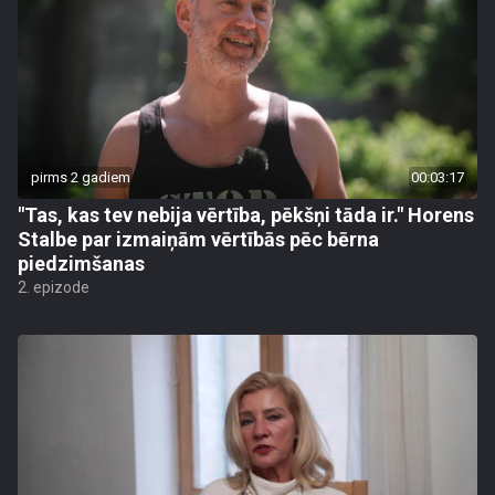
pirms 2 gadiem
00:03:17
"Tas, kas tev nebija vērtība, pēkšņi tāda ir." Horens
Stalbe par izmaiņām vērtībās pēc bērna
piedzimšanas
2. epizode