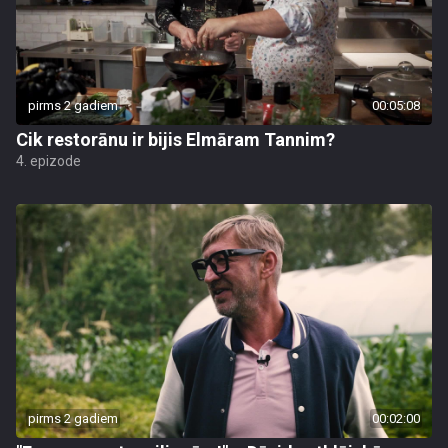
pirms 2 gadiem
00:05:08
Cik restorānu ir bijis Elmāram Tannim?
4. epizode
pirms 2 gadiem
00:02:00