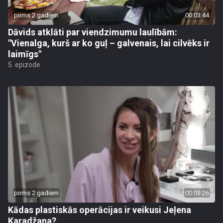
pirms 2 gadiem
00:03:44
Dāvids atklāti par viendzimumu laulībām:
"Vienalga, kurš ar ko guļ – galvenais, lai cilvēks ir
laimīgs"
5. epizode
pirms 2 gadiem
00:03:26
Kādas plastiskās operācijas ir veikusi Jeļena
Karadžana?