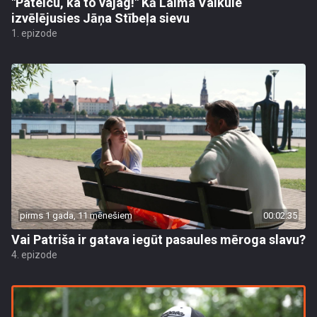
"Pateicu, ka to vajag!" Kā Laima Vaikule
izvēlējusies Jāņa Stībeļa sievu
1. epizode
pirms 1 gada, 11 mēnešiem
00:02:35
Vai Patriša ir gatava iegūt pasaules mēroga slavu?
4. epizode