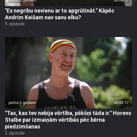
pirms 2 gadiem
00:04:12
"Es negribu nevienu ar to apgrūtināt." Kāpēc
Andrim Keišam nav savu elku?
9. epizode
pirms 2 gadiem
00:03:17
"Tas, kas tev nebija vērtība, pēkšņi tāda ir." Horens
Stalbe par izmaiņām vērtībās pēc bērna
piedzimšanas
2. epizode