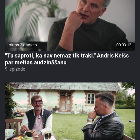
pirms 2 gadiem
00:03:12
"Tu saproti, ka nav nemaz tik traki." Andris Keišs
par meitas audzināšanu
9. epizode