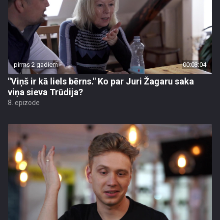
pirms 2 gadiem
00:03:04
"Viņš ir kā liels bērns." Ko par Juri Žagaru saka
viņa sieva Trūdija?
8. epizode