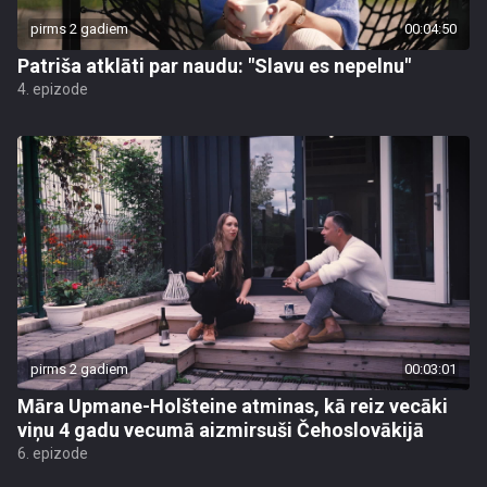
pirms 2 gadiem
00:04:50
Patriša atklāti par naudu: "Slavu es nepelnu"
4. epizode
pirms 2 gadiem
00:03:01
Māra Upmane-Holšteine atminas, kā reiz vecāki
viņu 4 gadu vecumā aizmirsuši Čehoslovākijā
6. epizode