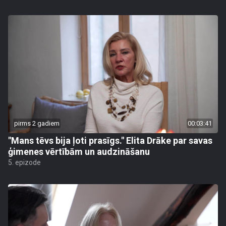
pirms 2 gadiem
00:03:41
"Mans tēvs bija ļoti prasīgs." Elita Drāke par savas
ģimenes vērtībām un audzināšanu
5. epizode