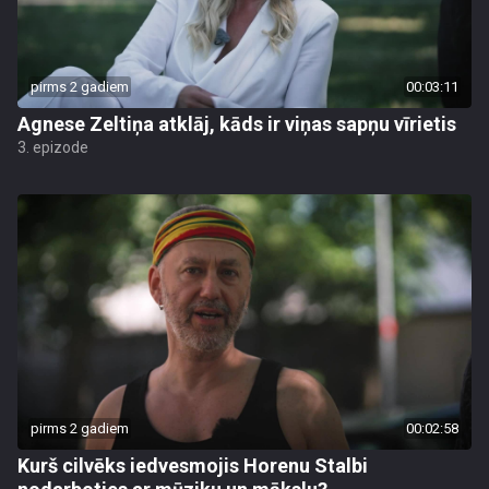
pirms 2 gadiem
00:03:11
Agnese Zeltiņa atklāj, kāds ir viņas sapņu vīrietis
3. epizode
pirms 2 gadiem
00:02:58
Kurš cilvēks iedvesmojis Horenu Stalbi