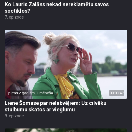
Ko Lauris Zalāns nekad nereklamētu savos
soctīklos?
7. epizode
pirms 2 gadiem, 1 mēneša
00:03:47
Liene Šomase par nelabvēļiem: Uz cilvēku
stulbumu skatos ar vieglumu
9. epizode