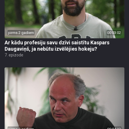
pirms 2 gadiem
00:03:02
Ar kādu profesiju savu dzīvi saistītu Kaspars
Daugaviņš, ja nebūtu izvēlējies hokeju?
7. epizode