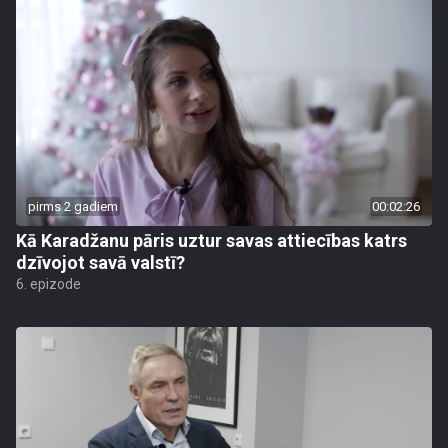
pirms 2 gadiem
00:02:26
Kā Karadžanu pāris uztur savas attiecības katrs
dzīvojot savā valstī?
6. epizode