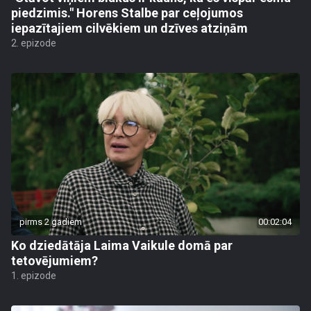
piedzimis." Horens Stalbe par ceļojumos
iepazītajiem cilvēkiem un dzīves atziņām
2. epizode
pirms 2 gadiem
00:02:04
Ko dziedātāja Laima Vaikule domā par
tetovējumiem?
1. epizode