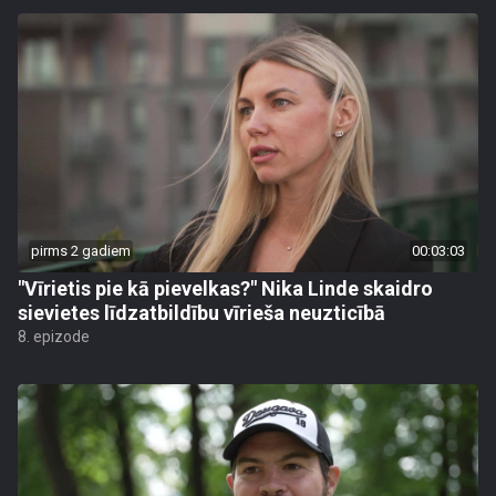
pirms 2 gadiem
00:03:03
"Vīrietis pie kā pievelkas?" Nika Linde skaidro
sievietes līdzatbildību vīrieša neuzticībā
8. epizode