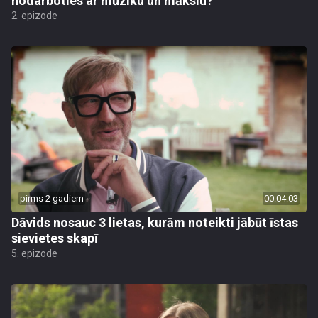
nodarboties ar mūziku un mākslu?
2. epizode
pirms 2 gadiem
00:04:03
Dāvids nosauc 3 lietas, kurām noteikti jābūt īstas
sievietes skapī
5. epizode