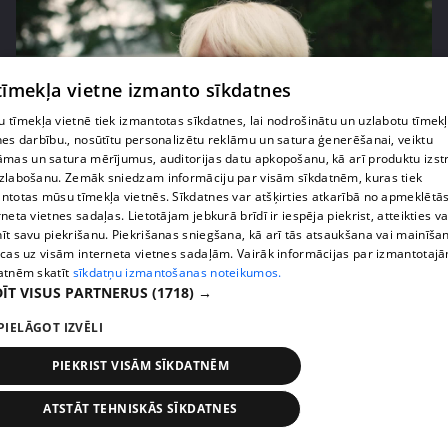
 tīmekļa vietne izmanto sīkdatnes
 tīmekļa vietnē tiek izmantotas sīkdatnes, lai nodrošinātu un uzlabotu tīmek
nes darbību., nosūtītu personalizētu reklāmu un satura ģenerēšanai, veiktu
āmas un satura mērījumus, auditorijas datu apkopošanu, kā arī produktu izst
zlabošanu. Zemāk sniedzam informāciju par visām sīkdatnēm, kuras tiek
ntotas mūsu tīmekļa vietnēs. Sīkdatnes var atšķirties atkarībā no apmeklētā
pirms 2 gadiem, 1 mēneša
00:02:31
rneta vietnes sadaļas. Lietotājam jebkurā brīdī ir iespēja piekrist, atteikties va
Cik izmaksājusi Laimas Vaikules dārgākā tikšanās
īt savu piekrišanu. Piekrišanas sniegšana, kā arī tās atsaukšana vai mainīša
ecas uz visām interneta vietnes sadaļām. Vairāk informācijas par izmantotaj
restorānā?
atnēm skatīt
sīkdatņu izmantošanas noteikumos.
1. epizode
ĪT VISUS PARTNERUS
(1718) →
PIELĀGOT IZVĒLI
PIEKRIST VISĀM SĪKDATNĒM
ATSTĀT TEHNISKĀS SĪKDATNES