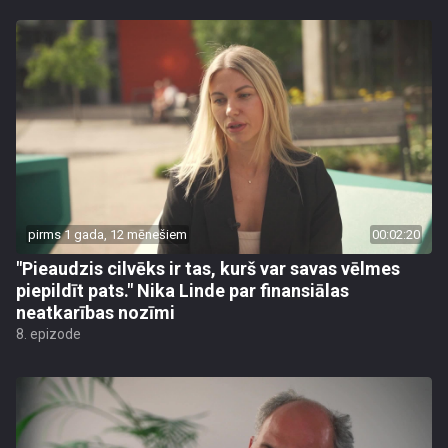
pirms 1 gada, 12 mēnešiem
00:02:20
"Pieaudzis cilvēks ir tas, kurš var savas vēlmes
piepildīt pats." Nika Linde par finansiālas
neatkarības nozīmi
8. epizode