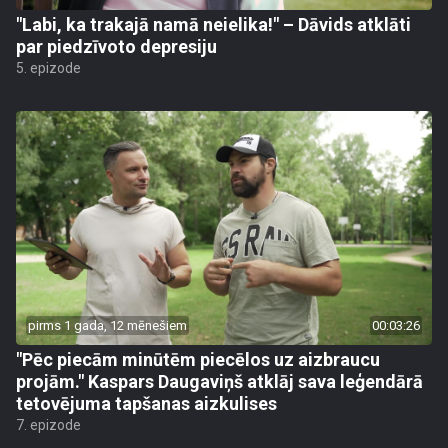
"Labi, ka trakajā namā neielika!" – Dāvids atklāti
par piedzīvoto depresiju
5. epizode
pirms 1 gada, 12 mēnešiem
00:03:26
"Pēc piecām minūtēm piecēlos uz aizbraucu
projām." Kaspars Daugaviņš atklāj sava leģendārā
tetovējuma tapšanas aizkulises
7. epizode