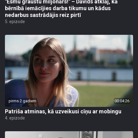
"Esmu graustu miljonārs!" – Dāvids atklāj, kā
bērnībā iemācījies darba tikumu un kādus
nedarbus sastrādājis reiz pirtī
5. epizode
pirms 2 gadiem
00:04:26
Patriša atminas, kā uzveikusi cīņu ar mobingu
4. epizode