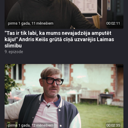
pirms 1 gada, 11 mēnešiem
00:02:11
"Tas ir tik labi, ka mums nevajadzēja amputēt
kāju!" Andris Keišs grūtā cīņā uzvarējis Laimas
slimību
9. epizode
pirms 1 gada, 12 mēnešiem
00:02:35