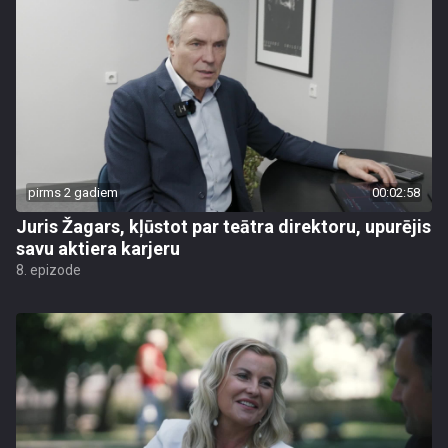
pirms 2 gadiem
00:02:58
Juris Žagars, kļūstot par teātra direktoru, upurējis
savu aktiera karjeru
8. epizode