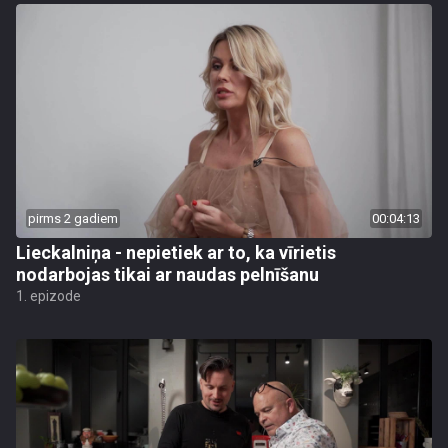
pirms 2 gadiem
00:04:13
Lieckalniņa - nepietiek ar to, ka vīrietis
nodarbojas tikai ar naudas pelnīšanu
1. epizode