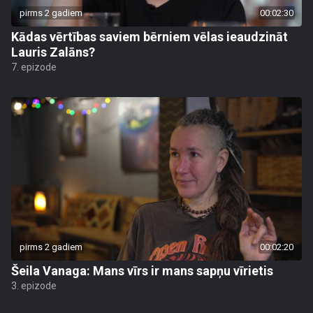
pirms 2 gadiem
00:02:30
Kādas vērtības saviem bērniem vēlas ieaudzināt
Lauris Zalāns?
7. epizode
pirms 2 gadiem
00:02:20
Šeila Vanaga: Mans vīrs ir mans sapņu vīrietis
3. epizode