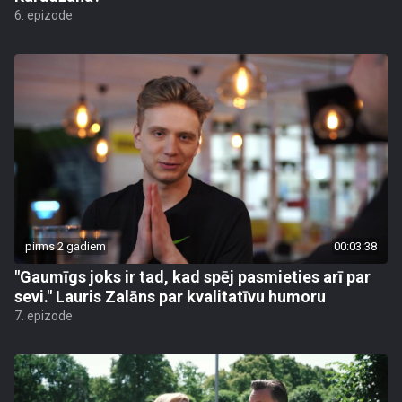
6. epizode
pirms 2 gadiem
00:03:38
"Gaumīgs joks ir tad, kad spēj pasmieties arī par
sevi." Lauris Zalāns par kvalitatīvu humoru
7. epizode