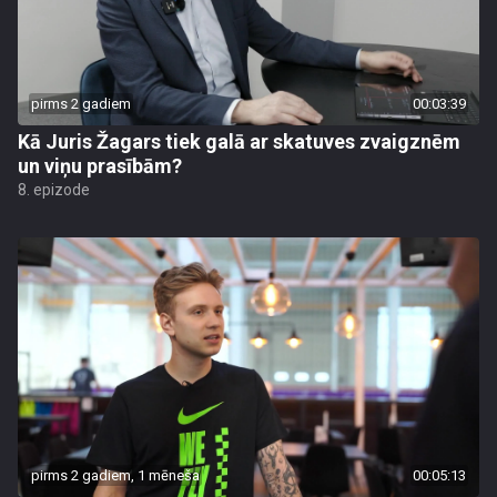
pirms 2 gadiem
00:03:39
Kā Juris Žagars tiek galā ar skatuves zvaigznēm
un viņu prasībām?
8. epizode
pirms 2 gadiem, 1 mēneša
00:05:13