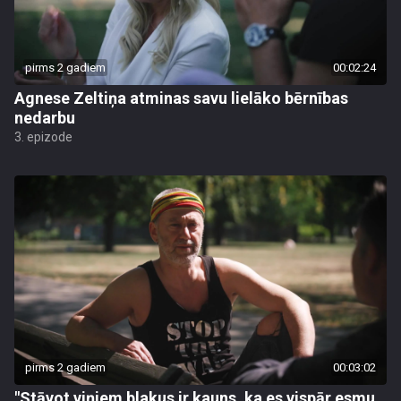
pirms 2 gadiem
00:02:24
Agnese Zeltiņa atminas savu lielāko bērnības
nedarbu
3. epizode
pirms 2 gadiem
00:03:02
"Stāvot viņiem blakus ir kauns, ka es vispār esmu