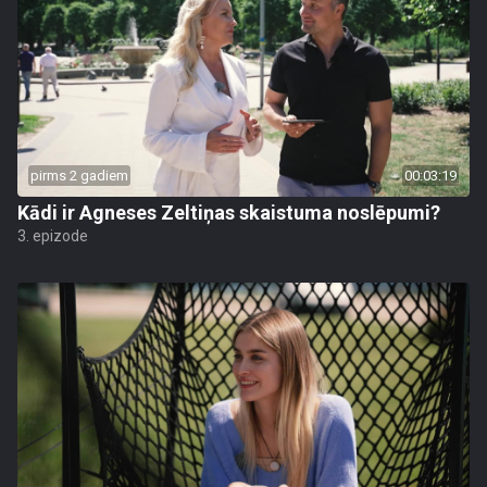
pirms 2 gadiem
00:03:19
Kādi ir Agneses Zeltiņas skaistuma noslēpumi?
3. epizode