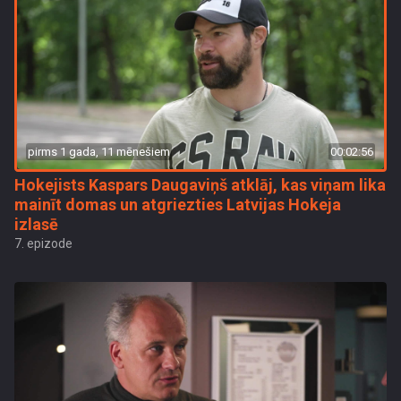
pirms 1 gada, 11 mēnešiem
00:02:56
Hokejists Kaspars Daugaviņš atklāj, kas viņam lika
mainīt domas un atgriezties Latvijas Hokeja
izlasē
7. epizode