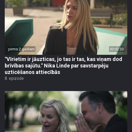
pirms 2 gadiem
00:02:33
"Vīrietim ir jāuzticas, jo tas ir tas, kas viņam dod
brīvības sajūtu." Nika Linde par savstarpēju
uzticēšanos attiecībās
8. epizode