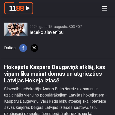
Hokejists Kaspars Daugaviņš atklāj,
kas viņam lika mainīt domas un
atgriezties Latvijas Hokeja izlasē
2024. gada 15. augusts, S03 E07
Iečeko slavenību
Dalies
Hokejists Kaspars Daugaviņš atklāj, kas
viņam lika mainīt domas un atgriezties
Latvijas Hokeja izlasē
Slavenību iečekotājs Andris Bulis šoreiz uz sarunu ir
uzaicinājis vienu no populārākajiem Latvijas hokejistiem -
Kasparu Daugaviņu. Viņš kādu laiku atpakaļ skaļi pieteica
savas karjeras beigas Latvijas izlases sastāvā, taču
pagājušajā pasaules čempionātā atgriezās jau kā