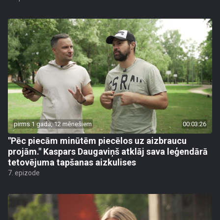
pirms 1 gada, 12 mēnešiem
00:03:26
"Pēc piecām minūtēm piecēlos uz aizbraucu
projām." Kaspars Daugaviņš atklāj sava leģendārā
tetovējuma tapšanas aizkulises
7. epizode