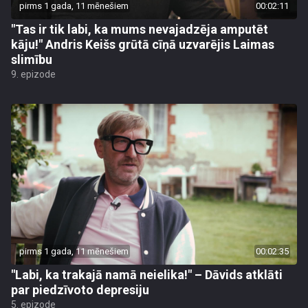
pirms 1 gada, 11 mēnešiem
00:02:11
"Tas ir tik labi, ka mums nevajadzēja amputēt
kāju!" Andris Keišs grūtā cīņā uzvarējis Laimas
slimību
9. epizode
pirms 1 gada, 11 mēnešiem
00:02:35
"Labi, ka trakajā namā neielika!" – Dāvids atklāti
par piedzīvoto depresiju
5. epizode