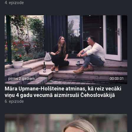
4. epizode
pirms 2 gadiem
00:03:01
Māra Upmane-Holšteine atminas, kā reiz vecāki
viņu 4 gadu vecumā aizmirsuši Čehoslovākijā
6. epizode