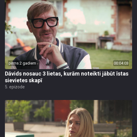
pirms 2 gadiem
00:04:03
Dāvids nosauc 3 lietas, kurām noteikti jābūt īstas
sievietes skapī
5. epizode