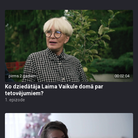
pirms 2 gadiem
00:02:04
Ko dziedātāja Laima Vaikule domā par
tetovējumiem?
1. epizode