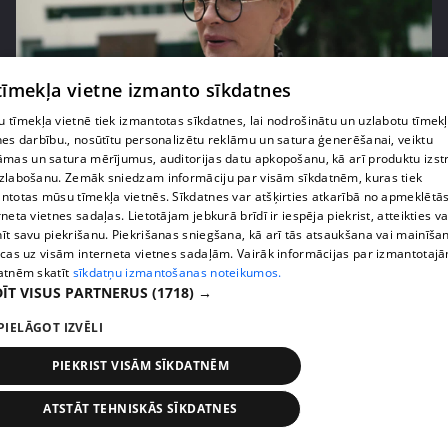
 tīmekļa vietne izmanto sīkdatnes
 tīmekļa vietnē tiek izmantotas sīkdatnes, lai nodrošinātu un uzlabotu tīmek
pirms 2 gadiem, 1 mēneša
00:02:31
nes darbību., nosūtītu personalizētu reklāmu un satura ģenerēšanai, veiktu
āmas un satura mērījumus, auditorijas datu apkopošanu, kā arī produktu izst
Cik izmaksājusi Laimas Vaikules dārgākā tikšanās
zlabošanu. Zemāk sniedzam informāciju par visām sīkdatnēm, kuras tiek
restorānā?
ntotas mūsu tīmekļa vietnēs. Sīkdatnes var atšķirties atkarībā no apmeklētā
1. epizode
rneta vietnes sadaļas. Lietotājam jebkurā brīdī ir iespēja piekrist, atteikties va
īt savu piekrišanu. Piekrišanas sniegšana, kā arī tās atsaukšana vai mainīša
ecas uz visām interneta vietnes sadaļām. Vairāk informācijas par izmantotaj
atnēm skatīt
sīkdatņu izmantošanas noteikumos.
ĪT VISUS PARTNERUS
(1718) →
PIELĀGOT IZVĒLI
PIEKRIST VISĀM SĪKDATNĒM
ATSTĀT TEHNISKĀS SĪKDATNES