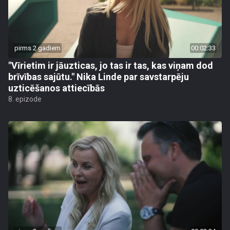
pirms 2 gadiem
00:02:33
"Vīrietim ir jāuzticas, jo tas ir tas, kas viņam dod
brīvības sajūtu." Nika Linde par savstarpēju
uzticēšanos attiecībās
8. epizode