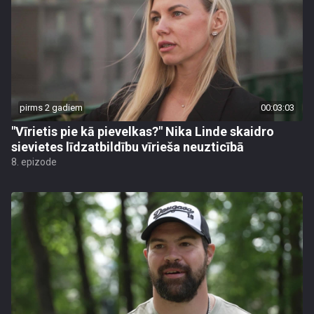
pirms 2 gadiem
00:03:03
"Vīrietis pie kā pievelkas?" Nika Linde skaidro
sievietes līdzatbildību vīrieša neuzticībā
8. epizode