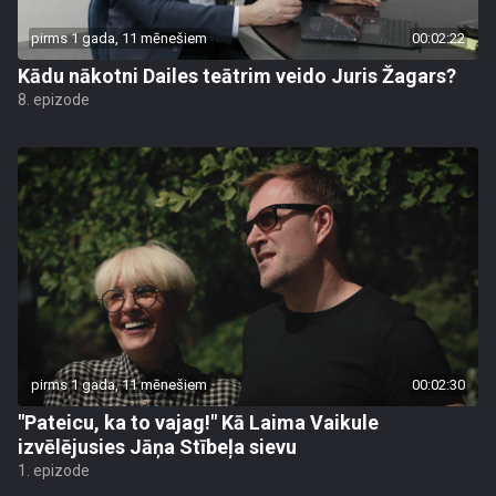
pirms 1 gada, 11 mēnešiem
00:02:22
Kādu nākotni Dailes teātrim veido Juris Žagars?
8. epizode
pirms 1 gada, 11 mēnešiem
00:02:30
"Pateicu, ka to vajag!" Kā Laima Vaikule
izvēlējusies Jāņa Stībeļa sievu
1. epizode