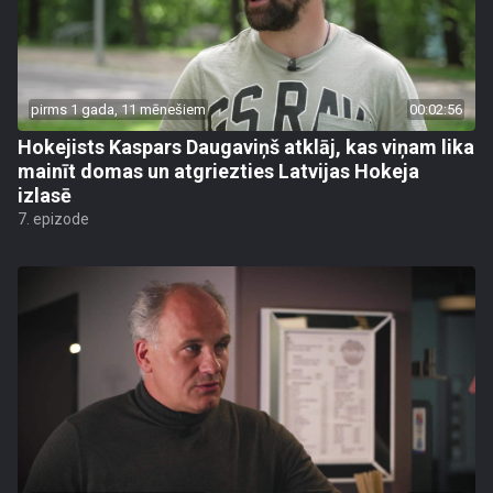
pirms 1 gada, 11 mēnešiem
00:02:56
Hokejists Kaspars Daugaviņš atklāj, kas viņam lika
mainīt domas un atgriezties Latvijas Hokeja
izlasē
7. epizode