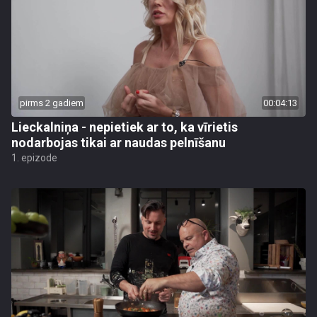
pirms 2 gadiem
00:04:13
Lieckalniņa - nepietiek ar to, ka vīrietis
nodarbojas tikai ar naudas pelnīšanu
1. epizode