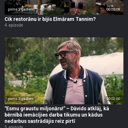
pirms 2 gadiem
00:05:08
Cik restorānu ir bijis Elmāram Tannim?
4. epizode
pirms 2 gadiem
00:02:00
"Esmu graustu miljonārs!" – Dāvids atklāj, kā
bērnībā iemācījies darba tikumu un kādus
nedarbus sastrādājis reiz pirtī
5. epizode