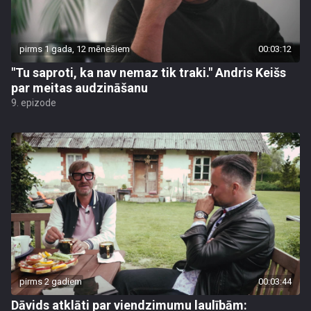
pirms 1 gada, 12 mēnešiem
00:03:12
"Tu saproti, ka nav nemaz tik traki." Andris Keišs
par meitas audzināšanu
9. epizode
pirms 2 gadiem
00:03:44
Dāvids atklāti par viendzimumu laulībām: