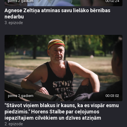
pirms 2 gadiem
00:02:24
Agnese Zeltiņa atminas savu lielāko bērnības
nedarbu
3. epizode
pirms 2 gadiem
00:03:02
"Stāvot viņiem blakus ir kauns, ka es vispār esmu
piedzimis." Horens Stalbe par ceļojumos
iepazītajiem cilvēkiem un dzīves atziņām
2. epizode