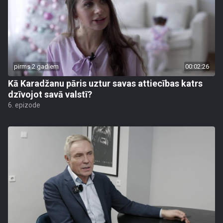
pirms 2 gadiem
00:02:26
Kā Karadžanu pāris uztur savas attiecības katrs
dzīvojot savā valstī?
6. epizode