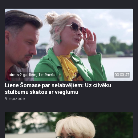
pirms 2 gadiem, 1 mēneša
00:03:47
Liene Šomase par nelabvēļiem: Uz cilvēku
stulbumu skatos ar vieglumu
9. epizode