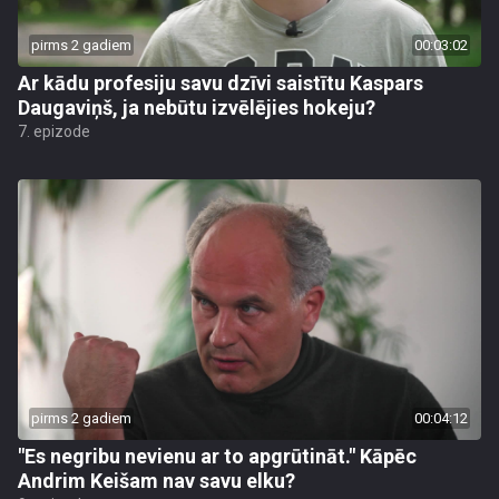
pirms 2 gadiem
00:03:02
Ar kādu profesiju savu dzīvi saistītu Kaspars
Daugaviņš, ja nebūtu izvēlējies hokeju?
7. epizode
pirms 2 gadiem
00:04:12
"Es negribu nevienu ar to apgrūtināt." Kāpēc
Andrim Keišam nav savu elku?