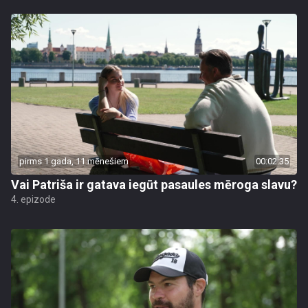
pirms 1 gada, 11 mēnešiem
00:02:35
Vai Patriša ir gatava iegūt pasaules mēroga slavu?
4. epizode