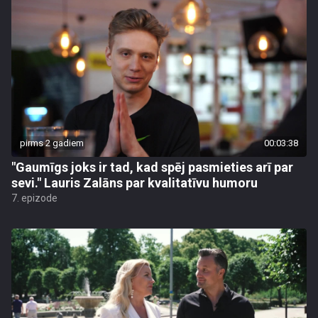
pirms 2 gadiem
00:03:38
"Gaumīgs joks ir tad, kad spēj pasmieties arī par
sevi." Lauris Zalāns par kvalitatīvu humoru
7. epizode