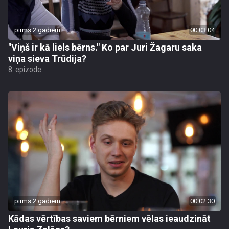
pirms 2 gadiem
00:03:04
"Viņš ir kā liels bērns." Ko par Juri Žagaru saka
viņa sieva Trūdija?
8. epizode
pirms 2 gadiem
00:02:30
Kādas vērtības saviem bērniem vēlas ieaudzināt