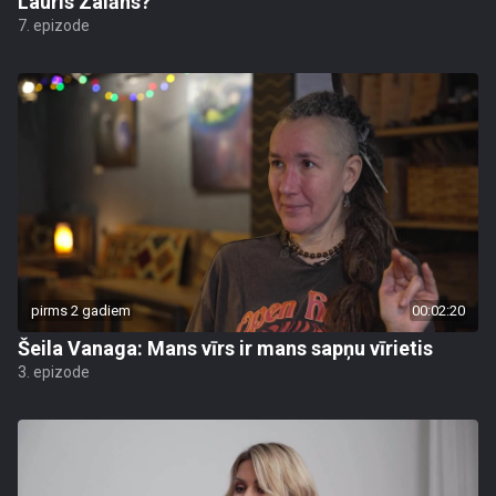
Lauris Zalāns?
7. epizode
pirms 2 gadiem
00:02:20
Šeila Vanaga: Mans vīrs ir mans sapņu vīrietis
3. epizode