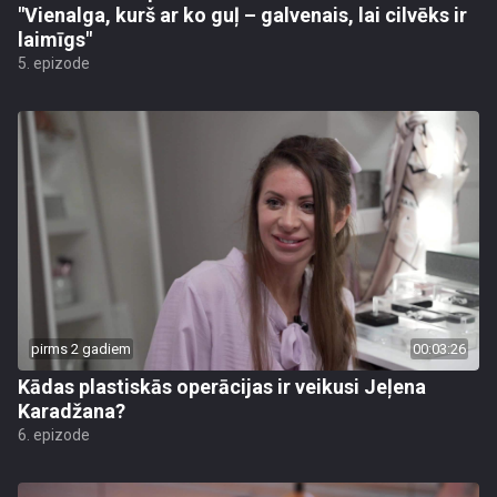
"Vienalga, kurš ar ko guļ – galvenais, lai cilvēks ir
laimīgs"
5. epizode
pirms 2 gadiem
00:03:26
Kādas plastiskās operācijas ir veikusi Jeļena
Karadžana?
6. epizode