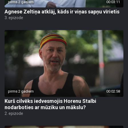
pirms 2 gadiem
00:03:11
Agnese Zeltiņa atklāj, kāds ir viņas sapņu vīrietis
3. epizode
pirms 2 gadiem
00:02:58
Kurš cilvēks iedvesmojis Horenu Stalbi
nodarboties ar mūziku un mākslu?
2. epizode