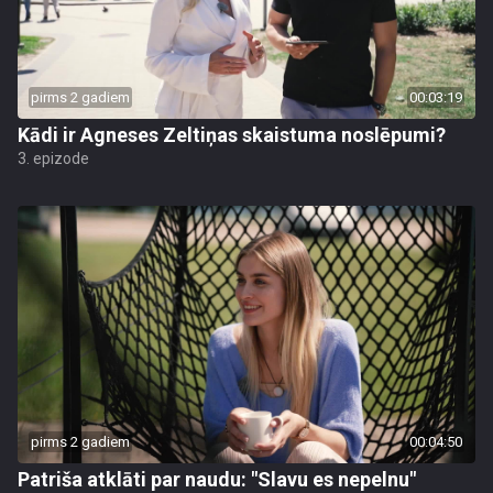
pirms 2 gadiem
00:03:19
Kādi ir Agneses Zeltiņas skaistuma noslēpumi?
3. epizode
pirms 2 gadiem
00:04:50
Patriša atklāti par naudu: "Slavu es nepelnu"