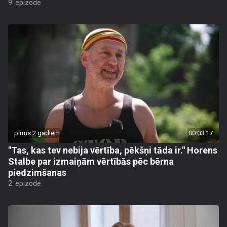
9. epizode
pirms 2 gadiem
00:03:17
"Tas, kas tev nebija vērtība, pēkšņi tāda ir." Horens
Stalbe par izmaiņām vērtībās pēc bērna
piedzimšanas
2. epizode