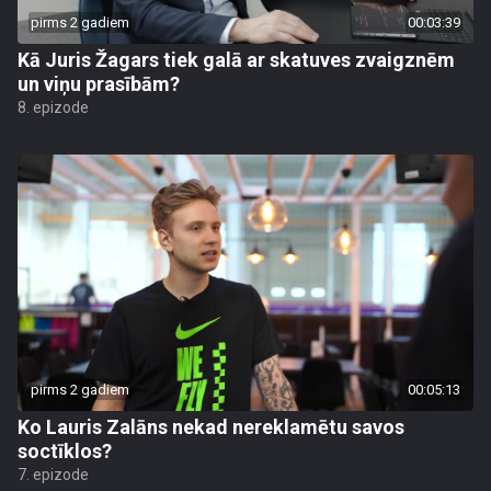
pirms 2 gadiem
00:03:39
Kā Juris Žagars tiek galā ar skatuves zvaigznēm
un viņu prasībām?
8. epizode
pirms 2 gadiem
00:05:13
Ko Lauris Zalāns nekad nereklamētu savos
soctīklos?
7. epizode