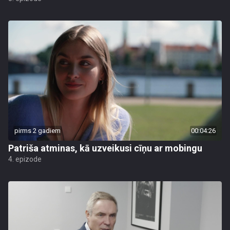
pirms 2 gadiem
00:04:26
Patriša atminas, kā uzveikusi cīņu ar mobingu
4. epizode