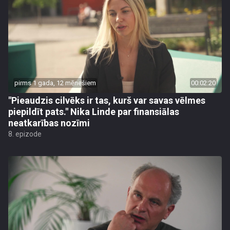
pirms 1 gada, 12 mēnešiem
00:02:20
"Pieaudzis cilvēks ir tas, kurš var savas vēlmes
piepildīt pats." Nika Linde par finansiālas
neatkarības nozīmi
8. epizode