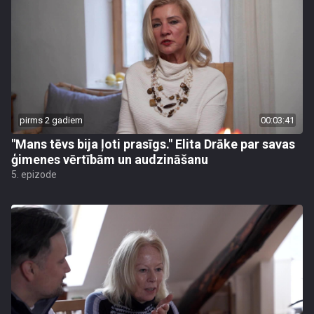
pirms 2 gadiem
00:03:41
"Mans tēvs bija ļoti prasīgs." Elita Drāke par savas
ģimenes vērtībām un audzināšanu
5. epizode