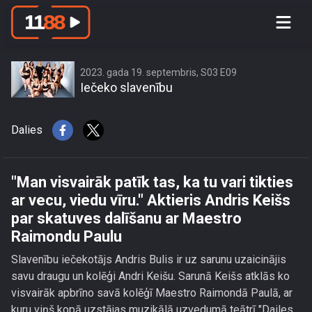
\"Man visvairāk patīk tas, ka tu vari
tikties ar vecu, viedu vīru.\" Aktieris
Andris Keišs par skatuves dalīšanu ar
Maestro Raimondu Paulu
2023. gada 19. septembris, S03 E09
Iečeko slavenību
Dalies
"Man visvairāk patīk tas, ka tu vari tikties
ar vecu, viedu vīru." Aktieris Andris Keišs
par skatuves dalīšanu ar Maestro
Raimondu Paulu
Slavenību iečekotājs Andris Bulis ir uz sarunu uzaicinājis
savu draugu un kolēģi Andri Keišu. Sarunā Keišs atklās ko
visvairāk apbrīno savā kolēģī Maestro Raimondā Paulā, ar
kuru viņš kopā uzstājas muzikālā uzvedumā teātrī "Dailes