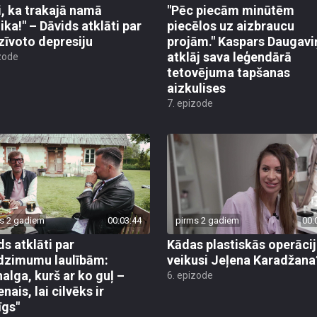
i, ka trakajā namā
"Pēc piecām minūtēm
ika!" – Dāvids atklāti par
piecēlos uz aizbraucu
zīvoto depresiju
projām." Kaspars Daugavi
atklāj sava leģendārā
zode
tetovējuma tapšanas
aizkulises
7. epizode
s 2 gadiem
00:03:44
pirms 2 gadiem
00:
ds atklāti par
Kādas plastiskās operācij
dzimumu laulībām:
veikusi Jeļena Karadžana
nalga, kurš ar ko guļ –
6. epizode
nais, lai cilvēks ir
īgs"