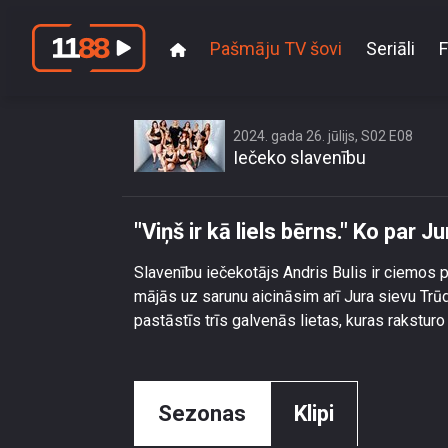
Pašmāju TV šovi
Seriāli
F
\"Viņš 
2024. gada 26. jūlijs, S02 E08
Iečeko slavenību
"Viņš ir kā liels bērns." Ko par 
Slavenību iečekotājs Andris Bulis ir ciemos p
mājās uz sarunu aicināsim arī Jura sievu Trūdi
pastāstīs trīs galvenās lietas, kuras raksturo 
Sezonas
Klipi