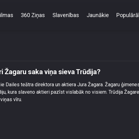
ilmas
360 Ziņas
Slavenības
Jaunākie
Populārā
ir kā liels bērns.\" Ko par Juri Žagaru saka viņa sieva 
Juri Žagaru saka viņa sieva Trūdija?
ie Dailes teātra direktora un aktiera Jura Žagara. Žagaru ģimene
ju, kura slaveno aktieri pazīst vislabāk no visiem. Trūdija Žagar
viņas vīru.