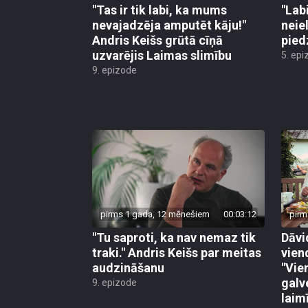
"Tas ir tik labi, ka mums
"Lab
nevajadzēja amputēt kāju!"
neiel
Andris Keišs grūtā cīņā
pied
uzvarējis Laimas slimību
5. epi
9. epizode
pirms 1 gada, 12 mēnešiem
00:03:12
pirm
"Tu saproti, ka nav nemaz tik
Dāvi
traki." Andris Keišs par meitas
vien
audzināšanu
"Vie
galve
9. epizode
laim