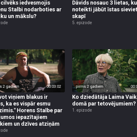
 cilvēks iedvesmojis
Dāvids nosauc 3 lietas, k
nu Stalbi nodarboties ar
noteikti jābūt īstas sievie
ku un mākslu?
skapī
zode
5. epizode
s 2 gadiem
00:03:02
pirms 2 gadiem
00:
vot viņiem blakus ir
Ko dziedātāja Laima Vaik
s, ka es vispār esmu
domā par tetovējumiem?
zimis." Horens Stalbe par
1. epizode
jumos iepazītajiem
ēkiem un dzīves atziņām
zode