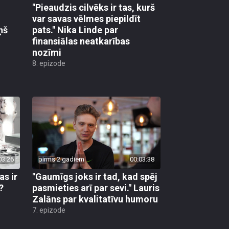
"Pieaudzis cilvēks ir tas, kurš
var savas vēlmes piepildīt
ņš
pats." Nika Linde par
finansiālas neatkarības
nozīmi
8. epizode
03:26
pirms 2 gadiem
00:03:38
as ir
"Gaumīgs joks ir tad, kad spēj
?
pasmieties arī par sevi." Lauris
Zalāns par kvalitatīvu humoru
7. epizode