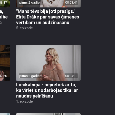
03:17
pirms 2 gadiem
00:03:41
a,
"Mans tēvs bija ļoti prasīgs."
albe
Elita Drāke par savas ģimenes
c
vērtībām un audzināšanu
5. epizode
02:20
pirms 2 gadiem
00:04:13
Lieckalniņa - nepietiek ar to,
ka vīrietis nodarbojas tikai ar
naudas pelnīšanu
1. epizode