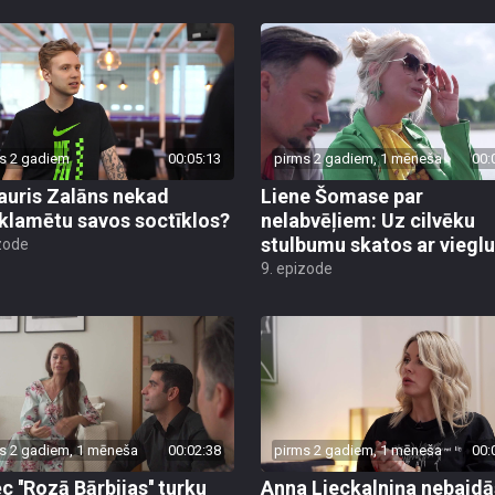
s 2 gadiem
00:05:13
pirms 2 gadiem, 1 mēneša
00:
auris Zalāns nekad
Liene Šomase par
klamētu savos soctīklos?
nelabvēļiem: Uz cilvēku
stulbumu skatos ar viegl
zode
9. epizode
s 2 gadiem, 1 mēneša
00:02:38
pirms 2 gadiem, 1 mēneša
00:
 ''Rozā Bārbijas'' turku
Anna Lieckalniņa nebaidā