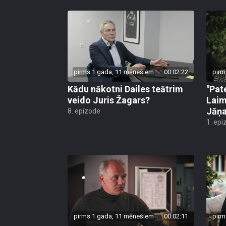
pirms 1 gada, 11 mēnešiem
00:02:22
pirm
Kādu nākotni Dailes teātrim
"Pat
veido Juris Žagars?
Laim
Jāņa
8. epizode
1. epi
pirms 1 gada, 11 mēnešiem
00:02:11
pirm