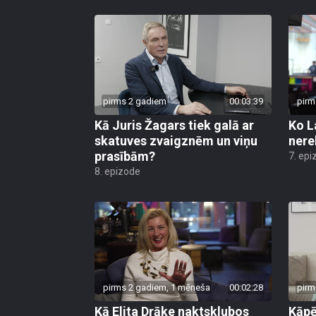
pirms 2 gadiem
00:03:39
pirm
Kā Juris Žagars tiek galā ar
Ko L
skatuves zvaigznēm un viņu
nere
prasībām?
7. epi
8. epizode
pirms 2 gadiem, 1 mēneša
00:02:28
pirm
Kā Elita Drāke naktsklubos
Kāpēc