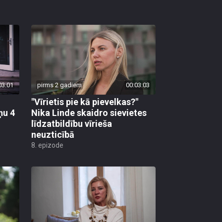
03:01
pirms 2 gadiem
00:03:03
"Vīrietis pie kā pievelkas?"
ņu 4
Nika Linde skaidro sievietes
līdzatbildību vīrieša
neuzticībā
8. epizode