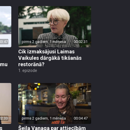
03:47
pirms 2 gadiem, 1 mēneša
00:02:31
Cik izmaksājusi Laimas
Vaikules dārgākā tikšanās
umu
restorānā?
1. epizode
02:33
pirms 2 gadiem, 1 mēneša
00:04:47
s
Šeila Vanaga par attiecībām