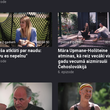
zode
s 2 gadiem
00:04:50
pirms 2 gadiem
00:
iša atklāti par naudu:
Māra Upmane-Holšteine
vu es nepelnu"
atminas, kā reiz vecāki vi
gadu vecumā aizmirsuši
zode
Čehoslovākijā
6. epizode