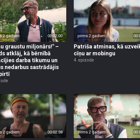
s 2 gadiem
00:02:00
pirms 2 gadiem
00:
u graustu miljonārs!" –
Patriša atminas, kā uzvei
ds atklāj, kā bērnībā
cīņu ar mobingu
cījies darba tikumu un
4. epizode
s nedarbus sastrādājis
pirtī
zode
s 2 gadiem
00:02:58
pirms 2 gadiem
00: