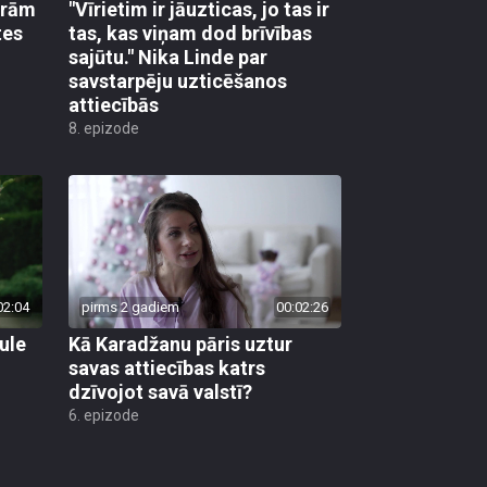
urām
"Vīrietim ir jāuzticas, jo tas ir
tes
tas, kas viņam dod brīvības
sajūtu." Nika Linde par
savstarpēju uzticēšanos
attiecībās
8. epizode
02:04
pirms 2 gadiem
00:02:26
ule
Kā Karadžanu pāris uztur
savas attiecības katrs
dzīvojot savā valstī?
6. epizode