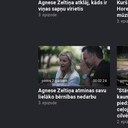
Agnese Zeltiņa atklāj, kāds ir
Kurš
viņas sapņu vīrietis
Hore
mūzi
3. epizode
2. epi
pirms 2 gadiem
00:02:24
pirm
Agnese Zeltiņa atminas savu
"Stā
lielāko bērnības nedarbu
kaun
pied
3. epizode
ceļo
cilv
2. epi