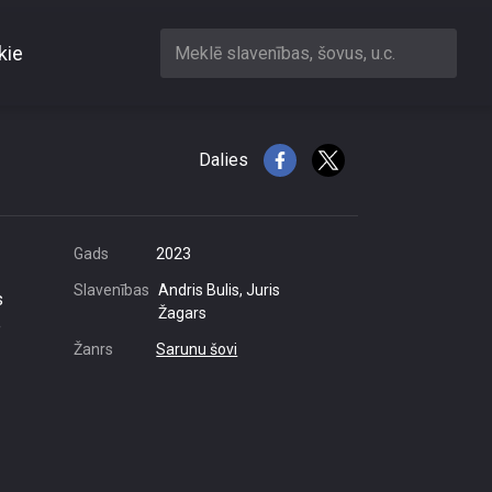
kie
Meklē slavenības, šovus, u.c.
Trūdija?
Dalies
Gads
2023
Slavenības
Andris Bulis, Juris
s
Žagars
e
Žanrs
Sarunu šovi