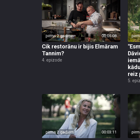
pirms 2 gadiem
00:05:08
pirm
Cik restorānu ir bijis Elmāram
"Esm
Tannim?
Dāvi
iemā
4. epizode
kādu
reiz 
5. epi
pirms 2 gadiem
00:03:11
pirm