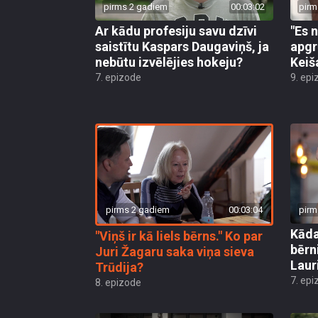
pirms 2 gadiem
00:03:02
pirm
Ar kādu profesiju savu dzīvi
"Es 
saistītu Kaspars Daugaviņš, ja
apgr
nebūtu izvēlējies hokeju?
Keiš
7. epizode
9. epi
pirms 2 gadiem
00:03:04
pirm
Kāda
"Viņš ir kā liels bērns." Ko par
bērn
Juri Žagaru saka viņa sieva
Laur
Trūdija?
7. epi
8. epizode