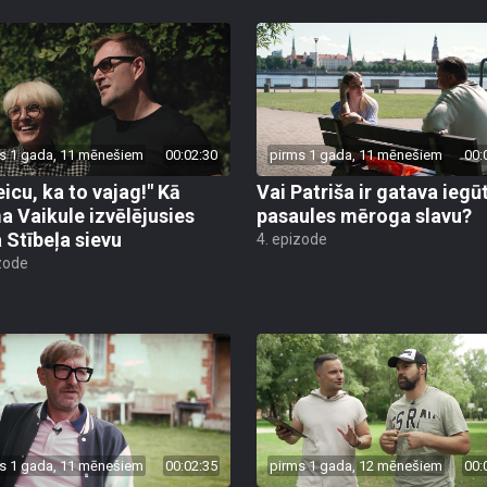
s 1 gada, 11 mēnešiem
00:02:30
pirms 1 gada, 11 mēnešiem
00:
eicu, ka to vajag!" Kā
Vai Patriša ir gatava iegū
a Vaikule izvēlējusies
pasaules mēroga slavu?
 Stībeļa sievu
4. epizode
zode
s 1 gada, 11 mēnešiem
00:02:35
pirms 1 gada, 12 mēnešiem
00: