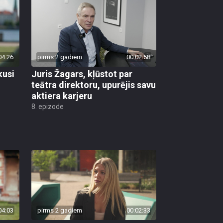
04:26
pirms 2 gadiem
00:02:58
kusi
Juris Žagars, kļūstot par
teātra direktoru, upurējis savu
aktiera karjeru
8. epizode
04:03
pirms 2 gadiem
00:02:33