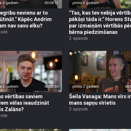
s 2 gadiem
00:04:12
pirms 2 gadiem
00:
negribu nevienu ar to
"Tas, kas tev nebija vērtīb
ūtināt." Kāpēc Andrim
pēkšņi tāda ir." Horens St
am nav savu elku?
par izmaiņām vērtībās pē
bērna piedzimšanas
zode
2. epizode
s 2 gadiem
00:02:30
pirms 2 gadiem
00:
s vērtības saviem
Šeila Vanaga: Mans vīrs ir
iem vēlas ieaudzināt
mans sapņu vīrietis
is Zalāns?
3. epizode
zode