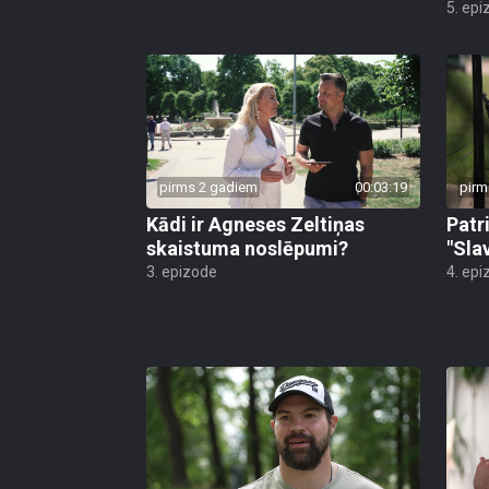
5. epi
pirms 2 gadiem
00:03:19
pirm
Kādi ir Agneses Zeltiņas
Patr
skaistuma noslēpumi?
"Sla
3. epizode
4. epi