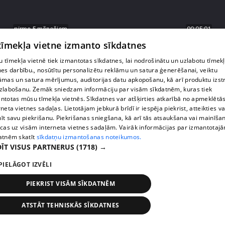
 tīmekļa vietne izmanto sīkdatnes
pirms 5 mēnešiem
00:05:01
 tīmekļa vietnē tiek izmantotas sīkdatnes, lai nodrošinātu un uzlabotu tīmek
Dr. Sirmais māca Ainaram Bumbierim pagatavot
nes darbību., nosūtītu personalizētu reklāmu un satura ģenerēšanai, veiktu
"prostitūtu" pastu
āmas un satura mērījumus, auditorijas datu apkopošanu, kā arī produktu izst
zlabošanu. Zemāk sniedzam informāciju par visām sīkdatnēm, kuras tiek
3. epizode
ntotas mūsu tīmekļa vietnēs. Sīkdatnes var atšķirties atkarībā no apmeklētā
rneta vietnes sadaļas. Lietotājam jebkurā brīdī ir iespēja piekrist, atteikties va
īt savu piekrišanu. Piekrišanas sniegšana, kā arī tās atsaukšana vai mainīša
ecas uz visām interneta vietnes sadaļām. Vairāk informācijas par izmantotaj
atnēm skatīt
sīkdatņu izmantošanas noteikumos.
ĪT VISUS PARTNERUS
(1718) →
PIELĀGOT IZVĒLI
PIEKRIST VISĀM SĪKDATNĒM
ATSTĀT TEHNISKĀS SĪKDATNES
pirms 5 mēnešiem
00:01:36