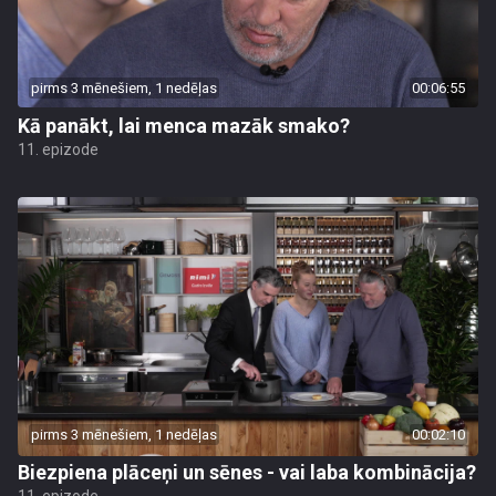
pirms 3 mēnešiem, 1 nedēļas
00:06:55
Kā panākt, lai menca mazāk smako?
11. epizode
pirms 3 mēnešiem, 1 nedēļas
00:02:10
Biezpiena plāceņi un sēnes - vai laba kombinācija?