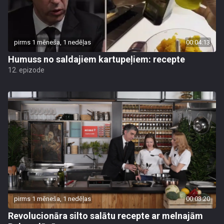
pirms 1 mēneša, 1 nedēļas
00:04:13
Humuss no saldajiem kartupeļiem: recepte
12. epizode
pirms 1 mēneša, 1 nedēļas
00:03:20
Revolucionāra silto salātu recepte ar melnajām