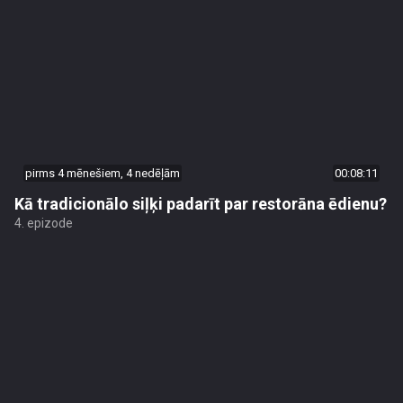
pirms 4 mēnešiem, 4 nedēļām
00:08:11
Kā tradicionālo siļķi padarīt par restorāna ēdienu?
4. epizode