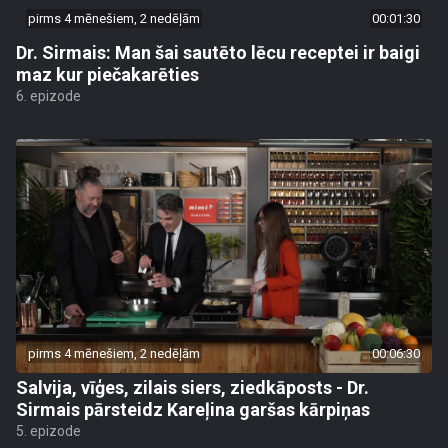
pirms 4 mēnešiem, 2 nedēļām
00:01:30
Dr. Sirmais: Man šai sautēto lēcu receptei ir baigi
maz kur piečakarēties
6. epizode
pirms 4 mēnešiem, 2 nedēļām
00:06:30
Salvija, vīģes, zilais siers, ziedkāposts - Dr.
Sirmais pārsteidz Kareļina garšas kārpiņas
5. epizode