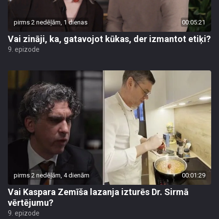
pirms 2 nedēļām, 1 dienas
00:05:21
Vai zināji, ka, gatavojot kūkas, der izmantot etiķi?
9. epizode
pirms 2 nedēļām, 4 dienām
00:01:29
Vai Kaspara Zemīša lazanja izturēs Dr. Sirmā
vērtējumu?
9. epizode