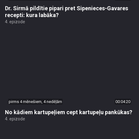
pirms 4 mēnešiem, 3 nedēļām
00:05:54
Dr. Sirmā pildītie pipari pret Sipenieces-Gavares
recepti: kura labāka?
4. epizode
pirms 4 mēnešiem, 4 nedēļām
00:04:20
No kādiem kartupeļiem cept kartupeļu pankūkas?
4. epizode