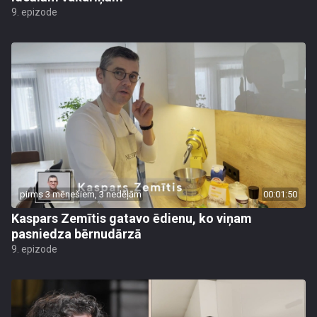
9. epizode
pirms 3 mēnešiem, 3 nedēļām
00:01:50
Kaspars Zemītis gatavo ēdienu, ko viņam
pasniedza bērnudārzā
9. epizode