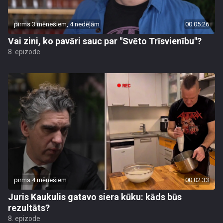
pirms 3 mēnešiem, 4 nedēļām
00:05:26
Vai zini, ko pavāri sauc par "Svēto Trīsvienību"?
8. epizode
pirms 4 mēnešiem
00:02:33
Juris Kaukulis gatavo siera kūku: kāds būs
rezultāts?
8. epizode