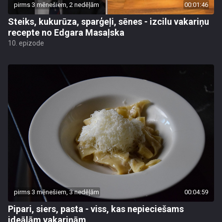
pirms 3 mēnešiem, 2 nedēļām
00:01:46
Steiks, kukurūza, sparģeļi, sēnes - izcilu vakariņu
recepte no Edgara Masaļska
10. epizode
pirms 3 mēnešiem, 3 nedēļām
00:04:59
Pipari, siers, pasta - viss, kas nepieciešams
ideālām vakariņām