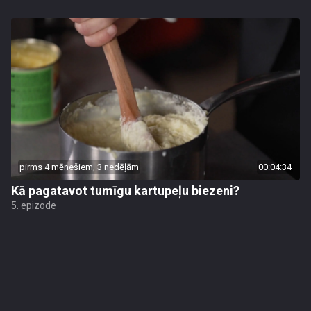
pirms 4 mēnešiem, 3 nedēļām
00:04:34
Kā pagatavot tumīgu kartupeļu biezeni?
5. epizode