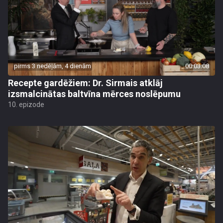
pirms 3 nedēļām, 4 dienām
00:03:08
Recepte gardēžiem: Dr. Sirmais atklāj
izsmalcinātas baltvīna mērces noslēpumu
10. epizode