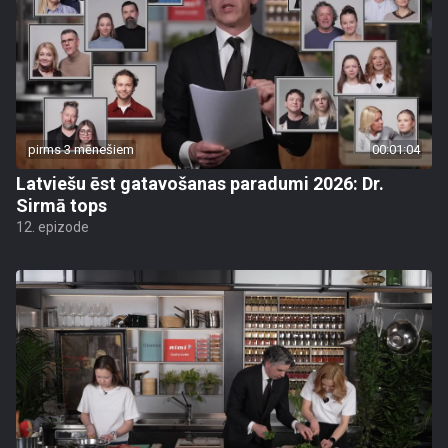
pirms 3 mēnešiem
00:01:04
Latviešu ēst gatavošanas paradumi 2026: Dr.
Sirmā tops
12. epizode