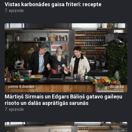
Vistas karbonādes gaisa friterī: recepte
7. epizode
pirms 4 dienām
00:06:34
Mārtiņš Sirmais un Edgars Bāliņš gatavo gaileņu
risoto un dalās asprātīgās sarunās
7. epizode