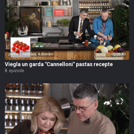
pirms 1 nedēļas, 4 dienām
00:03:40
Viegla un garda "Cannelloni" pastas recepte
8. epizode