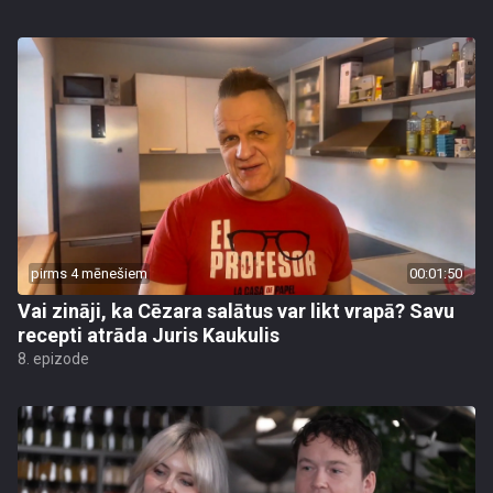
pirms 4 mēnešiem
00:01:50
Vai zināji, ka Cēzara salātus var likt vrapā? Savu
recepti atrāda Juris Kaukulis
8. epizode