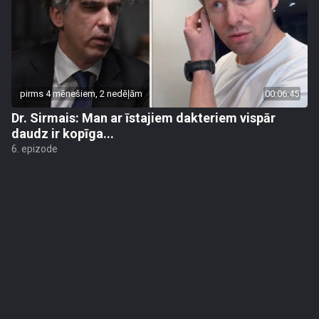
pirms 4 mēnešiem, 2 nedēļām
00:06:45
Dr. Sirmais: Man ar īstajiem dakteriem vispār
daudz ir kopīga...
6. epizode