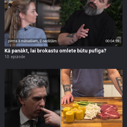
pirms 3 mēnešiem, 2 nedēļām
00:04:59
Kā panākt, lai brokastu omlete būtu pufīga?
10. epizode