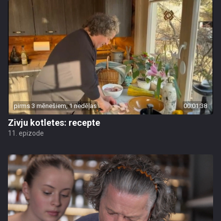
pirms 3 mēnešiem, 1 nedēļas
00:01:38
Zivju kotletes: recepte
11. epizode