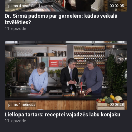
pirms 4 nedēļām, 1 dienas
00:02:05
Dr. Sirmā padoms par garnelēm: kādas veikalā
izvēlēties?
11. epizode
pirms 1 mēneša
00:03:28
Liellopa tartars: receptei vajadzēs labu konjaku
11. epizode