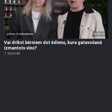
pirms 4 mēnešiem
00:06:41
Vai drīkst bērniem dot ēdienu, kura gatavošanā
izmantots vīns?
7. epizode