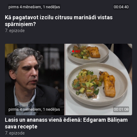
pirms 4 mēnešiem, 1 nedēļas
00:04:40
Kā pagatavot izcilu citrusu marinādi vistas
spārniņiem?
7. epizode
pirms 4 mēnešiem, 1 nedēļas
00:01:08
Lasis un ananass vienā ēdienā: Edgaram Bāliņam
sava recepte
7. epizode