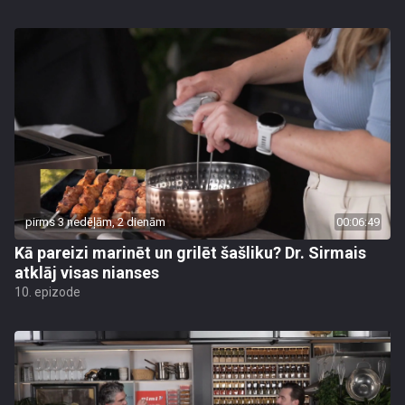
pirms 3 nedēļām, 2 dienām
00:06:49
Kā pareizi marinēt un grilēt šašliku? Dr. Sirmais
atklāj visas nianses
10. epizode