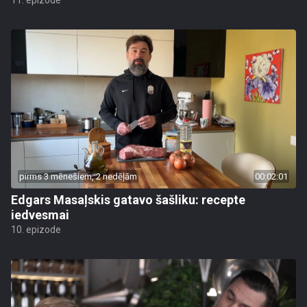
11. epizode
pirms 3 mēnešiem, 2 nedēļām
00:02:01
Edgars Masaļskis gatavo šašliku: recepte
iedvesmai
10. epizode