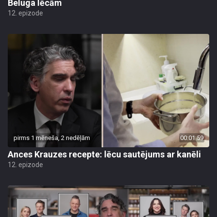
Beluga lēcām
12. epizode
pirms 1 mēneša, 2 nedēļām
00:01:59
Ances Krauzes recepte: lēcu sautējums ar kanēli
12. epizode