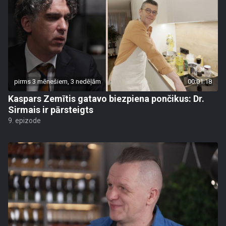
pirms 3 mēnešiem, 3 nedēļām
00:01:18
Kaspars Zemītis gatavo biezpiena pončikus: Dr.
Sirmais ir pārsteigts
9. epizode