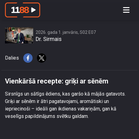
Vienkāršā recepte: griķi ar sēnēm
2026. gada 1. janvāris, S02 E07
Dr. Sirmais
Dalies
Vienkāršā recepte: griķi ar sēnēm
Sirsnīgs un sātīgs ēdiens, kas garšo kā mājās gatavots.
Griķi ar sēnēm ir ātri pagatavojami, aromātiski un
iepriecinoši – ideāli gan ikdienas vakariņām, gan kā
veselīgs papildinājums svētku galdam.