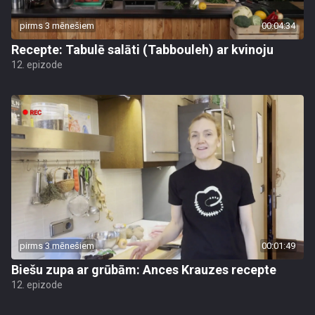
pirms 3 mēnešiem
00:04:34
Recepte: Tabulē salāti (Tabbouleh) ar kvinoju
12. epizode
pirms 3 mēnešiem
00:01:49
Biešu zupa ar grūbām: Ances Krauzes recepte
12. epizode