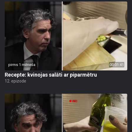
pirms 1 mēneša
00:01:41
Recepte: kvinojas salāti ar piparmētru
12. epizode