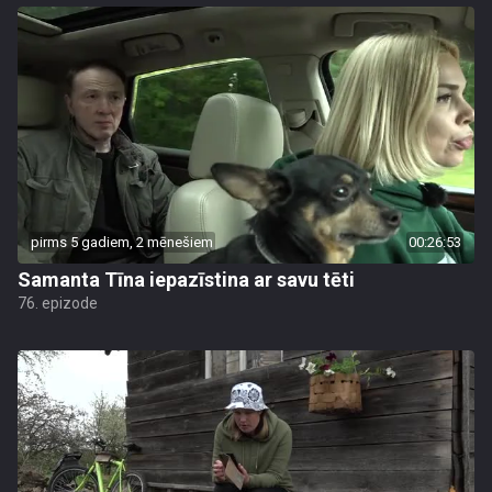
pirms 5 gadiem, 2 mēnešiem
00:26:53
Samanta Tīna iepazīstina ar savu tēti
76. epizode