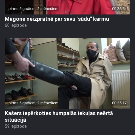
pirms 5 gadiem, 2 mēnešiem
00:26:54
Magone neizpratnē par savu "sūdu" karmu
60. epizode
pirms 5 gadiem, 2 mēnešiem
00:25:17
Kašers iepērkoties humpalās iekuļas neērtā
situācijā
59. epizode