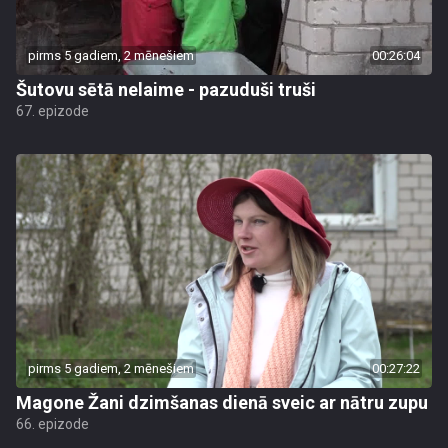
pirms 5 gadiem, 2 mēnešiem
00:26:04
Šutovu sētā nelaime - pazuduši truši
67. epizode
pirms 5 gadiem, 2 mēnešiem
00:27:22
Magone Žani dzimšanas dienā sveic ar nātru zupu
66. epizode