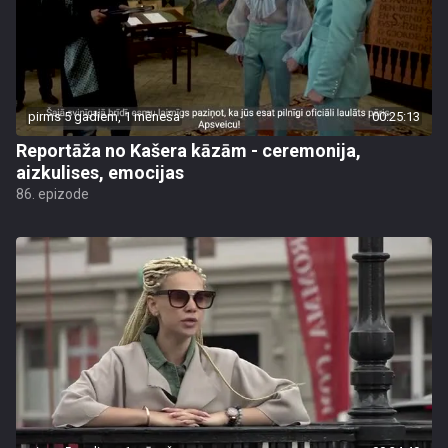
pirms 5 gadiem, 1 mēneša
00:25:13
Reportāža no Kašera kāzām - ceremonija,
aizkulises, emocijas
86. epizode