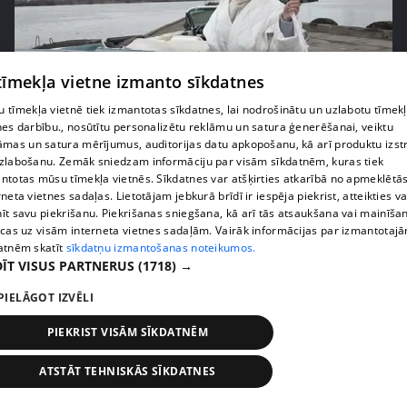
 tīmekļa vietne izmanto sīkdatnes
 tīmekļa vietnē tiek izmantotas sīkdatnes, lai nodrošinātu un uzlabotu tīmek
pirms 5 gadiem, 2 mēnešiem
00:25:14
nes darbību., nosūtītu personalizētu reklāmu un satura ģenerēšanai, veiktu
āmas un satura mērījumus, auditorijas datu apkopošanu, kā arī produktu izst
Vai Kašera pārsteigums Samantai Tīnai
zlabošanu. Zemāk sniedzam informāciju par visām sīkdatnēm, kuras tiek
dzimšanas dienā būs izdevies?
ntotas mūsu tīmekļa vietnēs. Sīkdatnes var atšķirties atkarībā no apmeklētā
46. epizode
rneta vietnes sadaļas. Lietotājam jebkurā brīdī ir iespēja piekrist, atteikties va
īt savu piekrišanu. Piekrišanas sniegšana, kā arī tās atsaukšana vai mainīša
ecas uz visām interneta vietnes sadaļām. Vairāk informācijas par izmantotaj
atnēm skatīt
sīkdatņu izmantošanas noteikumos.
ĪT VISUS PARTNERUS
(1718) →
PIELĀGOT IZVĒLI
PIEKRIST VISĀM SĪKDATNĒM
ATSTĀT TEHNISKĀS SĪKDATNES