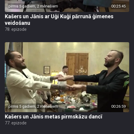
pirms 5 gadiem, 2 mēnešiem
00:25:45
Kašers un Jānis ar Uģi Kuģi pārrunā ģimenes
veidošanu
78. epizode
pirms 5 gadiem, 2 mēnešiem
00:26:59
Kašers un Jānis metas pirmskāzu dancī
77. epizode