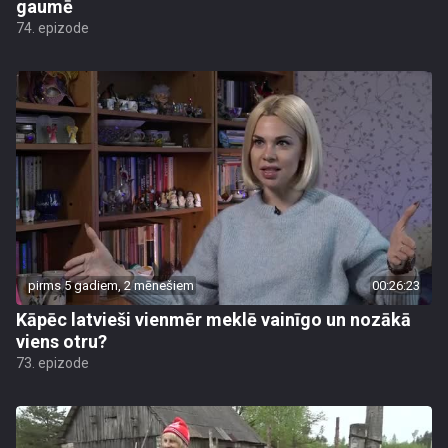
gaumē
74. epizode
pirms 5 gadiem, 2 mēnešiem
00:26:23
Kāpēc latvieši vienmēr meklē vainīgo un nozākā
viens otru?
73. epizode