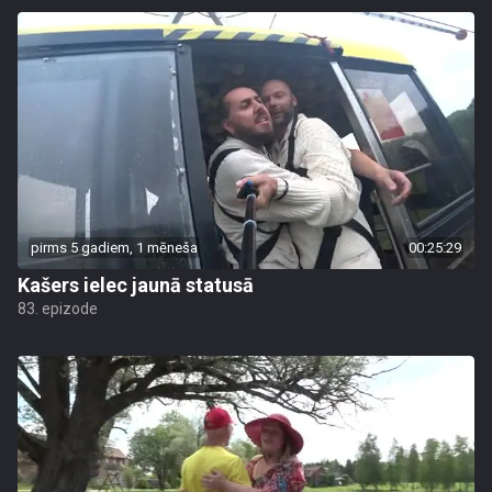
pirms 5 gadiem, 1 mēneša
00:25:29
Kašers ielec jaunā statusā
83. epizode