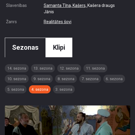
Slavenības
Samanta Tīna,
Kašers,
Kašera draugs
Jānis
Žanrs
Realitātes šovi
Sezonas
Klipi
14. sezona
13. sezona
12. sezona
11. sezona
10. sezona
9. sezona
8. sezona
7. sezona
6. sezona
5. sezona
4. sezona
3. sezona