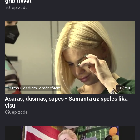
grib tievēt
70. epizode
pirms 5 gadiem, 2 mēnešiem
00:27:08
Asaras, dusmas, sāpes - Samanta uz spēles lika
visu
69. epizode