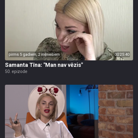
pirms 5 gadiem, 2 mēnešiem
00:25:40
Samanta Tīna: "Man nav vēzis"
50. epizode