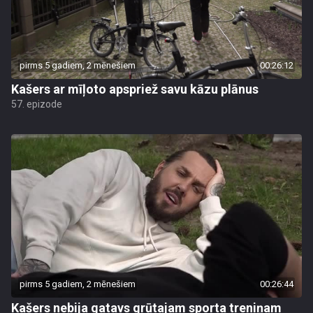
pirms 5 gadiem, 2 mēnešiem
00:26:12
Kašers ar mīļoto apspriež savu kāzu plānus
57. epizode
pirms 5 gadiem, 2 mēnešiem
00:26:44
Kašers nebija gatavs grūtajam sporta treniņam