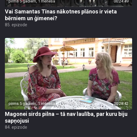
pirms 5 gadiem, 1 mēneša
00:24:49
Vai Samantas Tīnas nākotnes plānos ir vieta
bērniem un ģimenei?
85. epizode
pirms 5 gadiem, 1 mēneša
00:28:42
Magonei sirds pilna – tā nav laulība, par kuru biju
sapņojusi
84. epizode