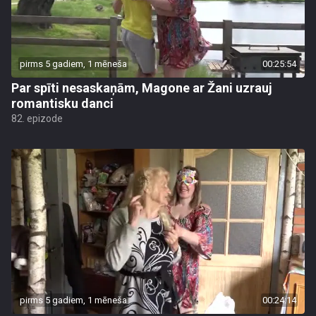
pirms 5 gadiem, 1 mēneša
00:25:54
Par spīti nesaskaņām, Magone ar Žani uzrauj
romantisku danci
82. epizode
pirms 5 gadiem, 1 mēneša
00:24:14