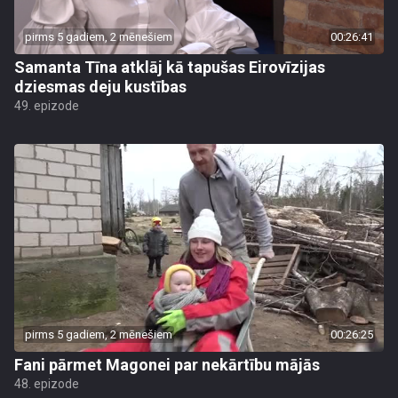
pirms 5 gadiem, 2 mēnešiem
00:26:41
Samanta Tīna atklāj kā tapušas Eirovīzijas
dziesmas deju kustības
49. epizode
pirms 5 gadiem, 2 mēnešiem
00:26:25
Fani pārmet Magonei par nekārtību mājās
48. epizode