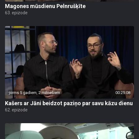
Magones mūsdienu Pelnrušķīte
63. epizode
pirms 5 gadiem, 2 mēnešiem
00:25:08
Kašers ar Jāni beidzot paziņo par savu kāzu dienu
62. epizode