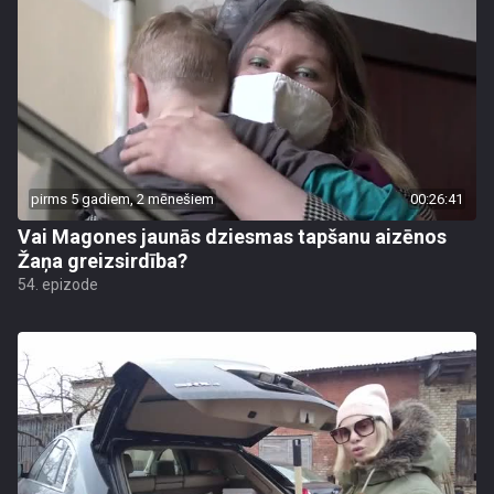
pirms 5 gadiem, 2 mēnešiem
00:26:41
Vai Magones jaunās dziesmas tapšanu aizēnos
Žaņa greizsirdība?
54. epizode