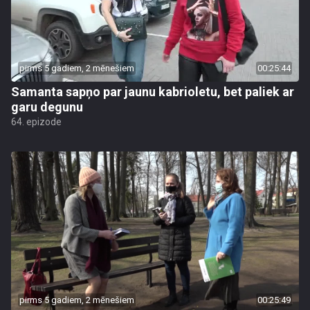
pirms 5 gadiem, 2 mēnešiem
00:25:44
Samanta sapņo par jaunu kabrioletu, bet paliek ar
garu degunu
64. epizode
pirms 5 gadiem, 2 mēnešiem
00:25:49