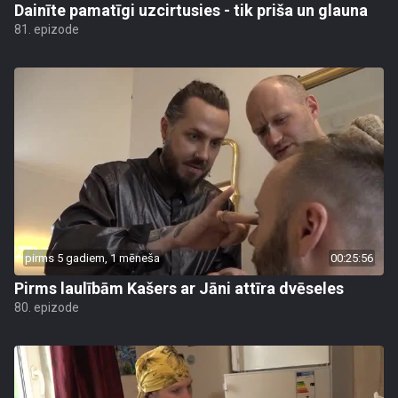
Dainīte pamatīgi uzcirtusies - tik priša un glauna
81. epizode
pirms 5 gadiem, 1 mēneša
00:25:56
Pirms laulībām Kašers ar Jāni attīra dvēseles
80. epizode