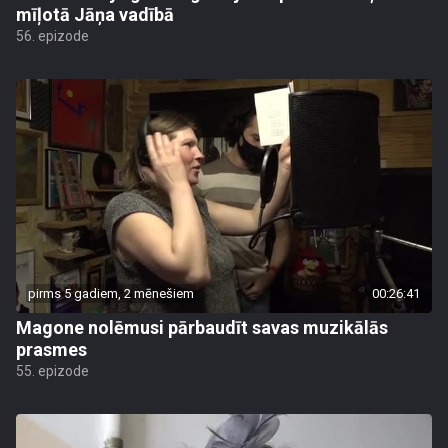
mīļotā Jāņa vadībā
56. epizode
pirms 5 gadiem, 2 mēnešiem
00:26:41
Magone nolēmusi pārbaudīt savas muzikālās
prasmes
55. epizode