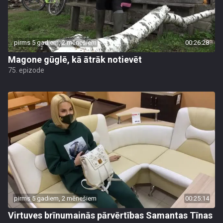
pirms 5 gadiem, 2 mēnešiem
00:26:28
Magone gūglē, kā ātrāk notievēt
75. epizode
pirms 5 gadiem, 2 mēnešiem
00:25:14
Virtuves brīnumainās pārvērtības Samantas Tīnas