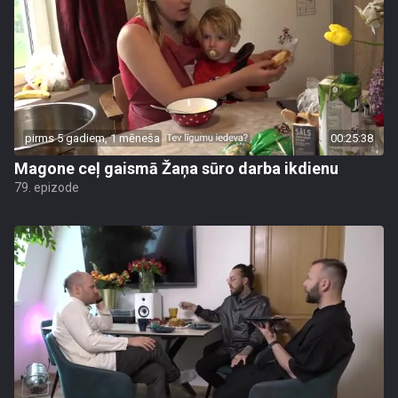
pirms 5 gadiem, 1 mēneša
00:25:38
Magone ceļ gaismā Žaņa sūro darba ikdienu
79. epizode