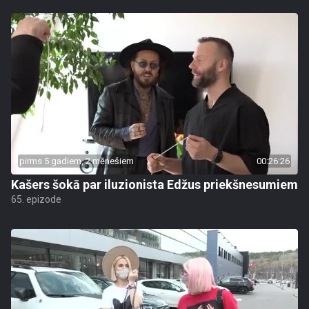
pirms 5 gadiem, 2 mēnešiem
00:26:26
Kašers šokā par iluzionista Edžus priekšnesumiem
65. epizode