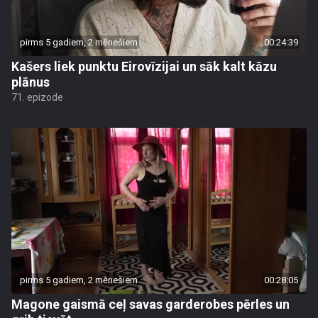
pirms 5 gadiem, 2 mēnešiem
00:24:39
Kašers liek punktu Eirovīzijai un sāk kalt kāzu
plānus
71. epizode
pirms 5 gadiem, 2 mēnešiem
00:28:05
Magone gaismā ceļ savas garderobes pērles un