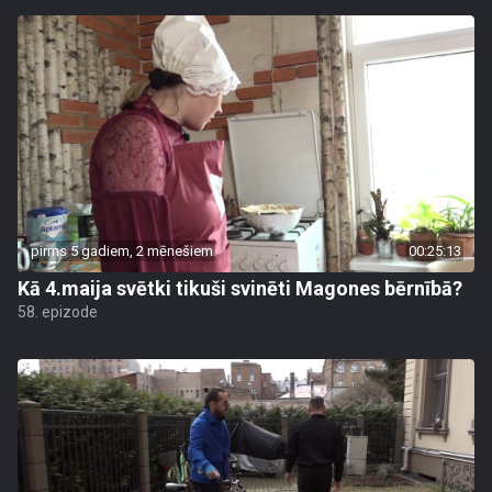
pirms 5 gadiem, 2 mēnešiem
00:25:13
Kā 4.maija svētki tikuši svinēti Magones bērnībā?
58. epizode