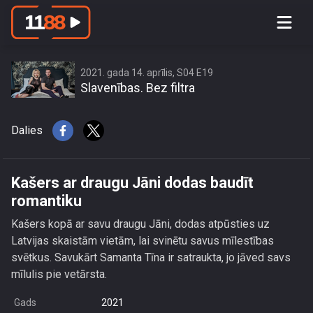
Kašers ar draugu Jāni dodas baudīt
romantiku
2021. gada 14. aprīlis, S04 E19
Slavenības. Bez filtra
Dalies
Kašers ar draugu Jāni dodas baudīt
romantiku
Kašers kopā ar savu draugu Jāni, dodas atpūsties uz
Latvijas skaistām vietām, lai svinētu savus mīlestības
svētkus. Savukārt Samanta Tīna ir satraukta, jo jāved savs
mīlulis pie vetārsta.
Gads
2021