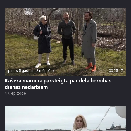
pirms 5 gadiem, 2 mēnešiem
00:25:17
Kašera mamma pārsteigta par dēla bērnības
dienas nedarbiem
47. epizode