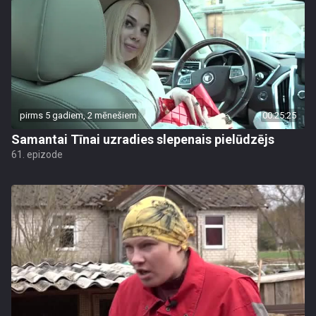
pirms 5 gadiem, 2 mēnešiem
00:25:25
Samantai Tīnai uzradies slepenais pielūdzējs
61. epizode