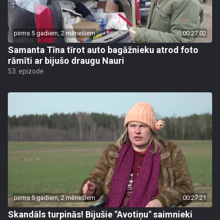
pirms 5 gadiem, 2 mēnešiem
00:27:02
Samanta Tīna tīrot auto bagāžnieku atrod foto
rāmīti ar bijušo draugu Nauri
53. epizode
pirms 5 gadiem, 2 mēnešiem
00:27:21
Skandāls turpinās! Bijušie "Avotiņu" saimnieki