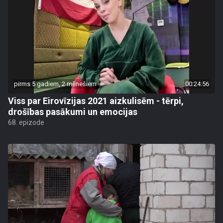
pirms 5 gadiem, 2 mēnešiem
00:24:56
Viss par Eirovīzijas 2021 aizkulisēm - tērpi,
drošības pasākumi un emocijas
68. epizode