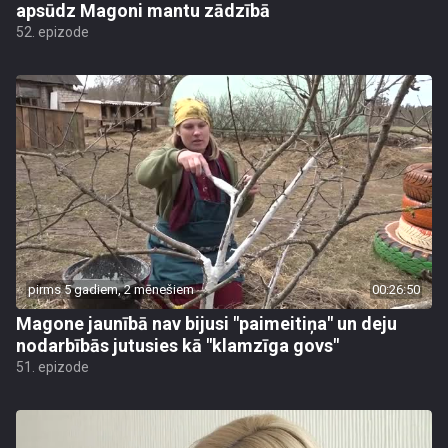
apsūdz Magoni mantu zādzībā
52. epizode
pirms 5 gadiem, 2 mēnešiem
00:26:50
Magone jaunībā nav bijusi "paimeitiņa" un deju
nodarbībās jutusies kā "klamzīga govs"
51. epizode