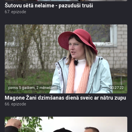
Šutovu sētā nelaime - pazuduši truši
67. epizode
pirms 5 gadiem, 2 mēnešiem
00:27:22
Magone Žani dzimšanas dienā sveic ar nātru zupu
66. epizode