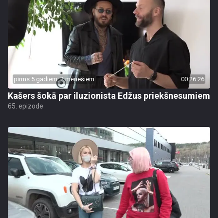
pirms 5 gadiem, 2 mēnešiem
00:26:26
Kašers šokā par iluzionista Edžus priekšnesumiem
65. epizode