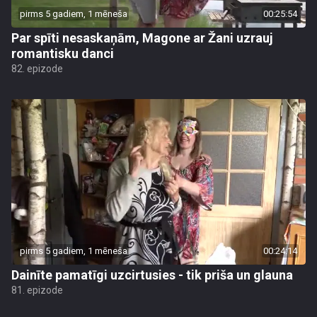
pirms 5 gadiem, 1 mēneša
00:25:54
Par spīti nesaskaņām, Magone ar Žani uzrauj
romantisku danci
82. epizode
pirms 5 gadiem, 1 mēneša
00:24:14
Dainīte pamatīgi uzcirtusies - tik priša un glauna
81. epizode