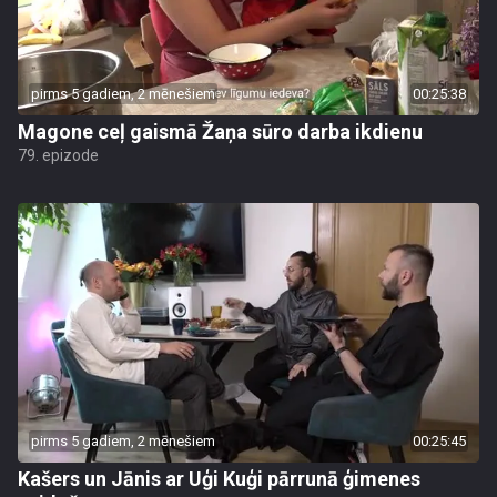
pirms 5 gadiem, 2 mēnešiem
00:25:38
Magone ceļ gaismā Žaņa sūro darba ikdienu
79. epizode
pirms 5 gadiem, 2 mēnešiem
00:25:45
Kašers un Jānis ar Uģi Kuģi pārrunā ģimenes