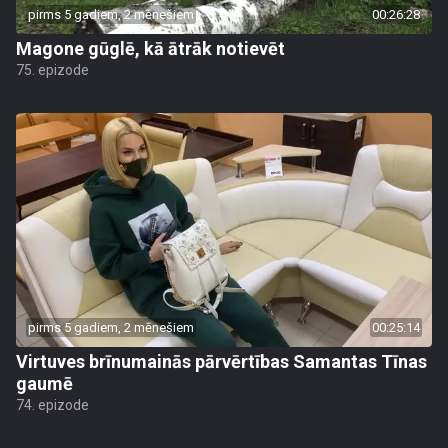
pirms 5 gadiem, 2 mēnešiem
00:26:28
Magone gūglē, kā ātrāk notievēt
75. epizode
pirms 5 gadiem, 2 mēnešiem
00:25:14
Virtuves brīnumainās pārvērtības Samantas Tīnas
gaumē
74. epizode