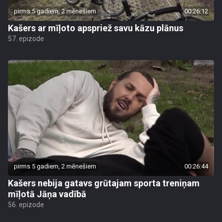
pirms 5 gadiem, 2 mēnešiem
00:26:12
Kašers ar mīļoto apspriež savu kāzu plānus
57. epizode
pirms 5 gadiem, 2 mēnešiem
00:26:44
Kašers nebija gatavs grūtajam sporta treniņam
mīļotā Jāņa vadībā
56. epizode