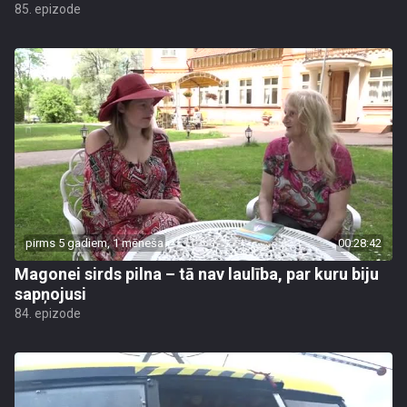
85. epizode
pirms 5 gadiem, 1 mēneša
00:28:42
Magonei sirds pilna – tā nav laulība, par kuru biju
sapņojusi
84. epizode