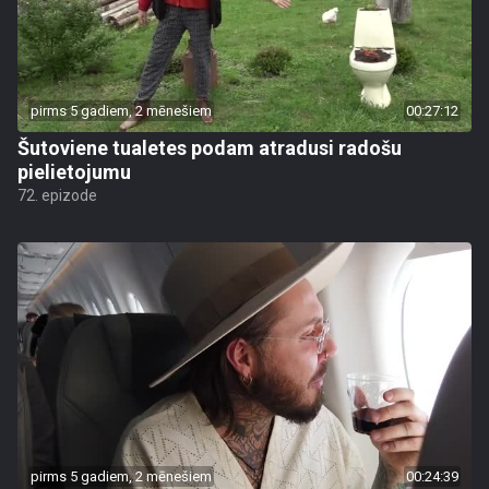
pirms 5 gadiem, 2 mēnešiem
00:27:12
Šutoviene tualetes podam atradusi radošu
pielietojumu
72. epizode
pirms 5 gadiem, 2 mēnešiem
00:24:39