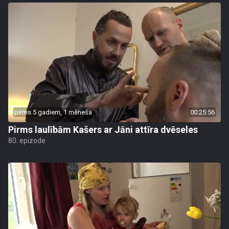
pirms 5 gadiem, 1 mēneša
00:25:56
Pirms laulībām Kašers ar Jāni attīra dvēseles
80. epizode