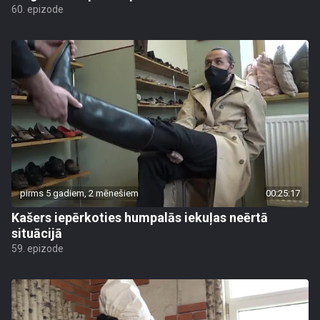
60. epizode
pirms 5 gadiem, 2 mēnešiem
00:25:17
Kašers iepērkoties humpalās iekuļas neērtā
situācijā
59. epizode