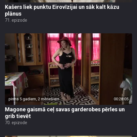
Kašers liek punktu Eirovīzijai un sāk kalt kāzu
plānus
71. epizode
pirms 5 gadiem, 2 mēnešiem
00:28:05
Magone gaismā ceļ savas garderobes pērles un
grib tievēt
70. epizode