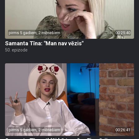
pirms 5 gadiem, 2 mēnešiem
00:25:40
Samanta Tīna: "Man nav vēzis"
50. epizode
pirms 5 gadiem, 2 mēnešiem
00:26:41