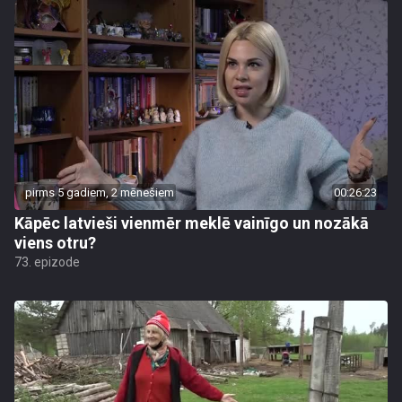
pirms 5 gadiem, 2 mēnešiem
00:26:23
Kāpēc latvieši vienmēr meklē vainīgo un nozākā
viens otru?
73. epizode