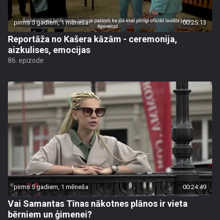
pirms 5 gadiem, 1 mēneša
00:25:13
Reportāža no Kašera kāzām - ceremonija,
aizkulises, emocijas
86. epizode
pirms 5 gadiem, 1 mēneša
00:24:49
Vai Samantas Tīnas nākotnes plānos ir vieta
bērniem un ģimenei?