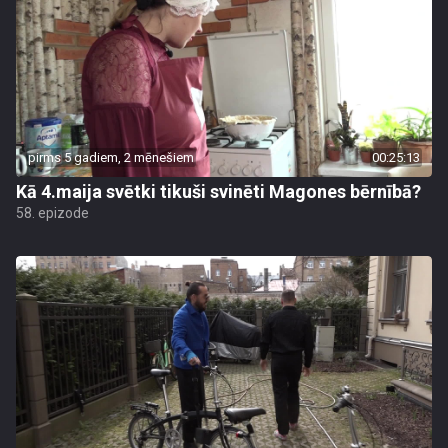
pirms 5 gadiem, 2 mēnešiem
00:25:13
Kā 4.maija svētki tikuši svinēti Magones bērnībā?
58. epizode