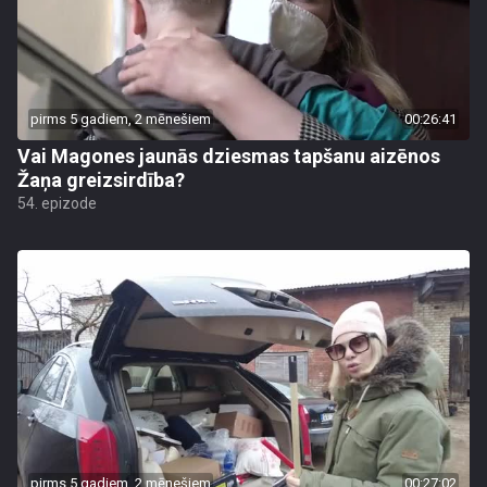
pirms 5 gadiem, 2 mēnešiem
00:26:41
Vai Magones jaunās dziesmas tapšanu aizēnos
Žaņa greizsirdība?
54. epizode
pirms 5 gadiem, 2 mēnešiem
00:27:02