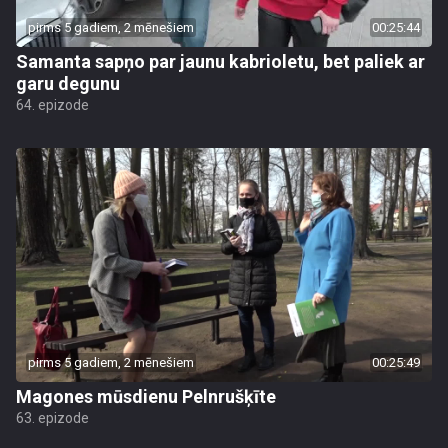
pirms 5 gadiem, 2 mēnešiem
00:25:44
Samanta sapņo par jaunu kabrioletu, bet paliek ar
garu degunu
64. epizode
pirms 5 gadiem, 2 mēnešiem
00:25:49
Magones mūsdienu Pelnrušķīte
63. epizode