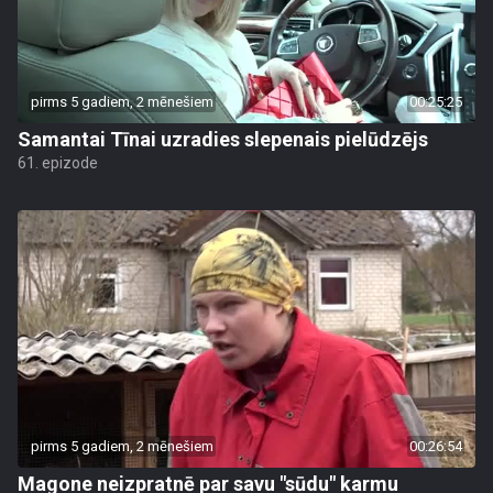
pirms 5 gadiem, 2 mēnešiem
00:25:25
Samantai Tīnai uzradies slepenais pielūdzējs
61. epizode
pirms 5 gadiem, 2 mēnešiem
00:26:54
Magone neizpratnē par savu "sūdu" karmu