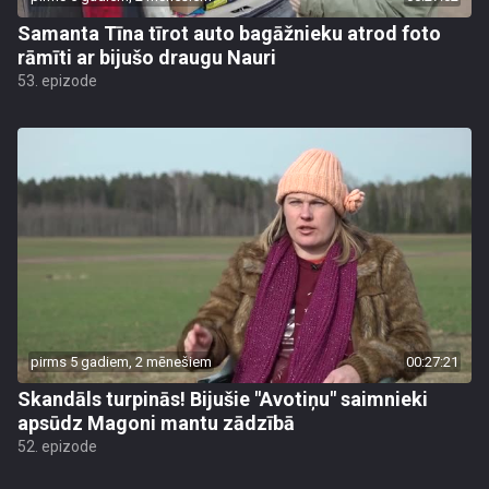
Samanta Tīna tīrot auto bagāžnieku atrod foto
rāmīti ar bijušo draugu Nauri
53. epizode
pirms 5 gadiem, 2 mēnešiem
00:27:21
Skandāls turpinās! Bijušie "Avotiņu" saimnieki
apsūdz Magoni mantu zādzībā
52. epizode