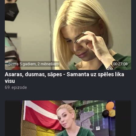
pirms 5 gadiem, 2 mēnešiem
00:27:08
Asaras, dusmas, sāpes - Samanta uz spēles lika
visu
69. epizode