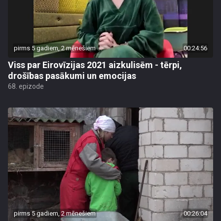
pirms 5 gadiem, 2 mēnešiem
00:24:56
Viss par Eirovīzijas 2021 aizkulisēm - tērpi,
drošības pasākumi un emocijas
68. epizode
pirms 5 gadiem, 2 mēnešiem
00:26:04