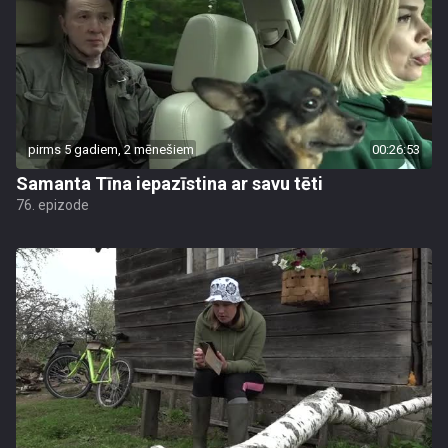
pirms 5 gadiem, 2 mēnešiem
00:26:53
Samanta Tīna iepazīstina ar savu tēti
76. epizode