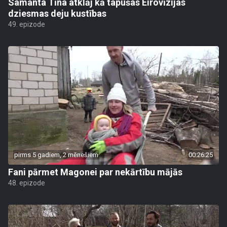
Samanta Tīna atklāj kā tapušas Eirovīzijas
dziesmas deju kustības
49. epizode
pirms 5 gadiem, 2 mēnešiem
00:26:25
Fani pārmet Magonei par nekārtību mājās
48. epizode