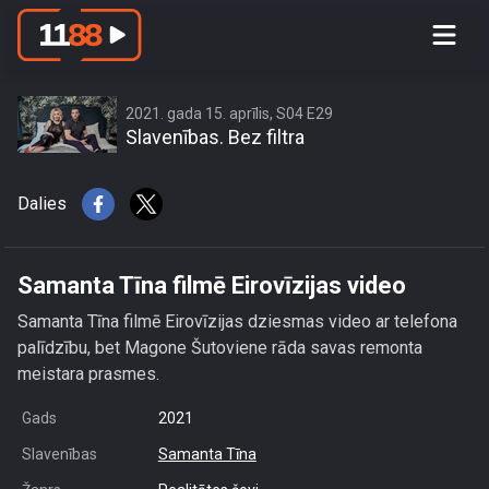
Samanta Tīna filmē Eirovīzijas video
2021. gada 15. aprīlis, S04 E29
Slavenības. Bez filtra
Dalies
Samanta Tīna filmē Eirovīzijas video
Samanta Tīna filmē Eirovīzijas dziesmas video ar telefona
palīdzību, bet Magone Šutoviene rāda savas remonta
meistara prasmes.
Gads
2021
Slavenības
Samanta Tīna