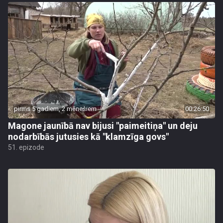
pirms 5 gadiem, 2 mēnešiem
00:26:50
Magone jaunībā nav bijusi "paimeitiņa" un deju
nodarbībās jutusies kā "klamzīga govs"
51. epizode