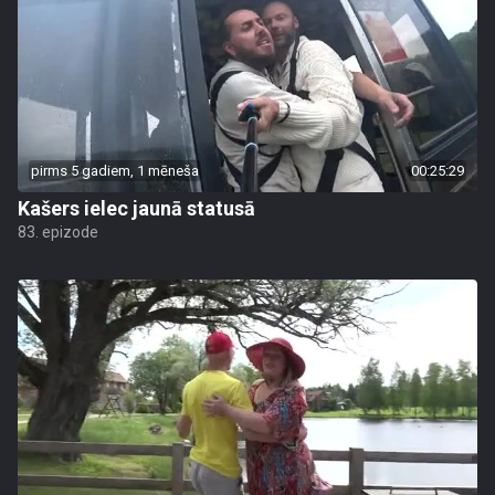
pirms 5 gadiem, 1 mēneša
00:25:29
Kašers ielec jaunā statusā
83. epizode