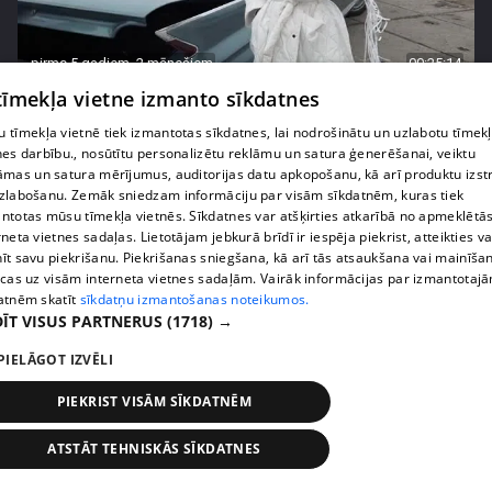
pirms 5 gadiem, 2 mēnešiem
00:25:14
 tīmekļa vietne izmanto sīkdatnes
Vai Kašera pārsteigums Samantai Tīnai
dzimšanas dienā būs izdevies?
 tīmekļa vietnē tiek izmantotas sīkdatnes, lai nodrošinātu un uzlabotu tīmek
46. epizode
nes darbību., nosūtītu personalizētu reklāmu un satura ģenerēšanai, veiktu
āmas un satura mērījumus, auditorijas datu apkopošanu, kā arī produktu izst
zlabošanu. Zemāk sniedzam informāciju par visām sīkdatnēm, kuras tiek
ntotas mūsu tīmekļa vietnēs. Sīkdatnes var atšķirties atkarībā no apmeklētā
rneta vietnes sadaļas. Lietotājam jebkurā brīdī ir iespēja piekrist, atteikties va
īt savu piekrišanu. Piekrišanas sniegšana, kā arī tās atsaukšana vai mainīša
ecas uz visām interneta vietnes sadaļām. Vairāk informācijas par izmantotaj
atnēm skatīt
sīkdatņu izmantošanas noteikumos.
ĪT VISUS PARTNERUS
(1718) →
PIELĀGOT IZVĒLI
PIEKRIST VISĀM SĪKDATNĒM
pirms 5 gadiem, 2 mēnešiem
00:27:23
ATSTĀT TEHNISKĀS SĪKDATNES
Magonei griba ir, bet varēšana ne visai