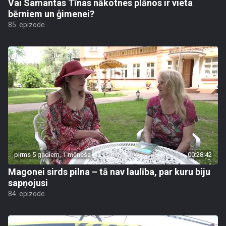
Vai Samantas Tīnas nākotnes plānos ir vieta
bērniem un ģimenei?
85. epizode
pirms 5 gadiem, 1 mēneša
00:28:42
Magonei sirds pilna – tā nav laulība, par kuru biju
sapņojusi
84. epizode