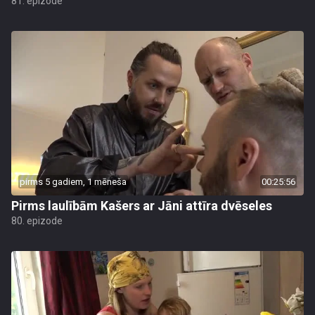
81. epizode
pirms 5 gadiem, 1 mēneša
00:25:56
Pirms laulībām Kašers ar Jāni attīra dvēseles
80. epizode