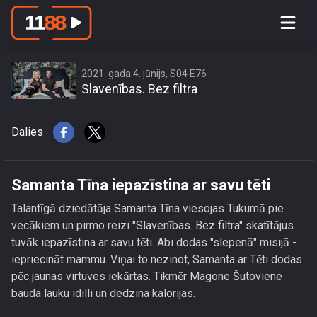
Samanta Tīna iepazīstina ar savu tēti
2021. gada 4. jūnijs, S04 E76
Slavenības. Bez filtra
Dalies
Samanta Tīna iepazīstina ar savu tēti
Talantīgā dziedātāja Samanta Tīna viesojas Tukumā pie
vecākiem un pirmo reizi "Slavenības. Bez filtra" skatītājus
tuvāk iepazīstina ar savu tēti. Abi dodas "slepenā" misijā -
iepriecināt mammu. Viņai to nezinot, Samanta ar Tēti dodas
pēc jaunas virtuves iekārtas. Tikmēr Magone Šutoviene
bauda lauku idilli un dedzina kalorijas.