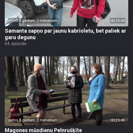
pirms 5 gadiem, 2 mēnešiem
00:25:44
Samanta sapņo par jaunu kabrioletu, bet paliek ar
garu degunu
64. epizode
pirms 5 gadiem, 2 mēnešiem
00:25:49
Magones mūsdienu Pelnrušķīte