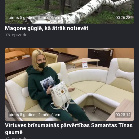
pirms 5 gadiem, 2 mēnešiem
00:26:28
Magone gūglē, kā ātrāk notievēt
75. epizode
pirms 5 gadiem, 2 mēnešiem
00:25:14
Virtuves brīnumainās pārvērtības Samantas Tīnas
gaumē
74. epizode