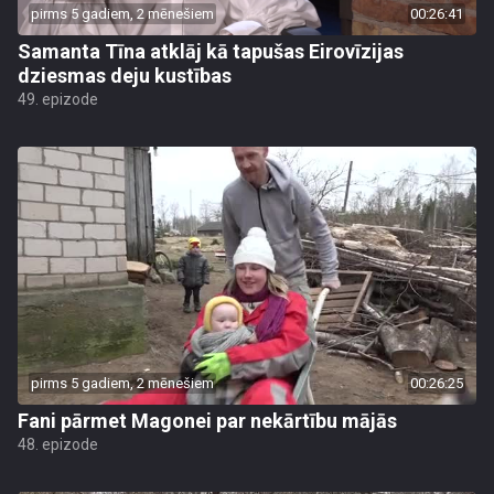
pirms 5 gadiem, 2 mēnešiem
00:26:41
Samanta Tīna atklāj kā tapušas Eirovīzijas
dziesmas deju kustības
49. epizode
pirms 5 gadiem, 2 mēnešiem
00:26:25
Fani pārmet Magonei par nekārtību mājās
48. epizode