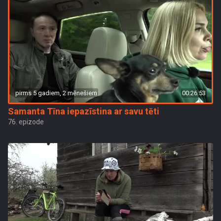
pirms 5 gadiem, 2 mēnešiem
00:26:53
Samanta Tīna iepazīstina ar savu tēti
76. epizode