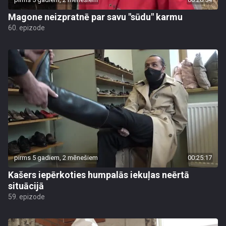
Magone neizpratnē par savu "sūdu" karmu
60. epizode
pirms 5 gadiem, 2 mēnešiem
00:25:17
Kašers iepērkoties humpalās iekuļas neērtā
situācijā
59. epizode