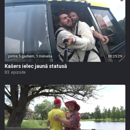
pirms 5 gadiem, 1 mēneša
00:25:29
Kašers ielec jaunā statusā
83. epizode