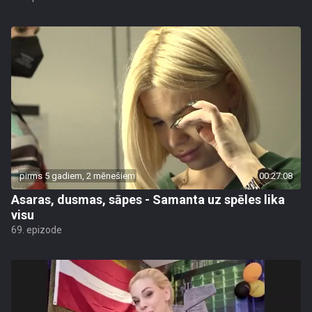
pirms 5 gadiem, 2 mēnešiem
00:27:08
Asaras, dusmas, sāpes - Samanta uz spēles lika
visu
69. epizode