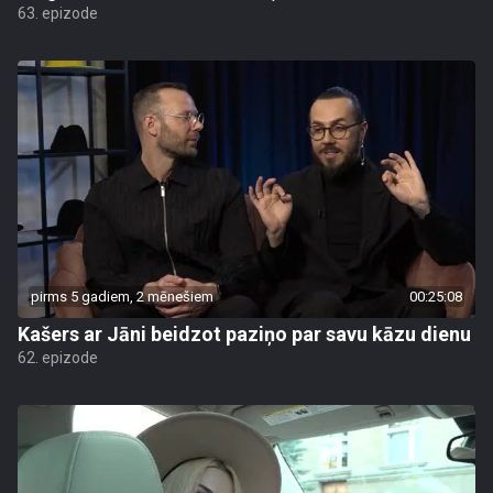
63. epizode
pirms 5 gadiem, 2 mēnešiem
00:25:08
Kašers ar Jāni beidzot paziņo par savu kāzu dienu
62. epizode