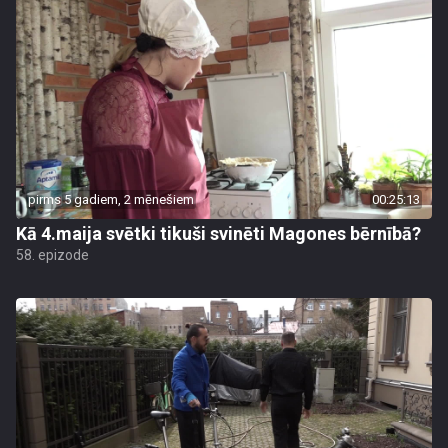
pirms 5 gadiem, 2 mēnešiem
00:25:13
Kā 4.maija svētki tikuši svinēti Magones bērnībā?
58. epizode