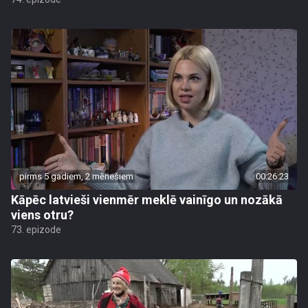
pirms 5 gadiem, 2 mēnešiem
00:26:23
Kāpēc latvieši vienmēr meklē vainīgo un nozākā
viens otru?
73. epizode