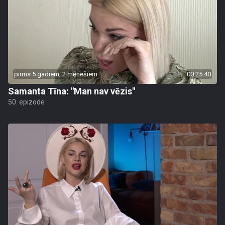
pirms 5 gadiem, 2 mēnešiem
00:25:40
Samanta Tīna: "Man nav vēzis"
50. epizode