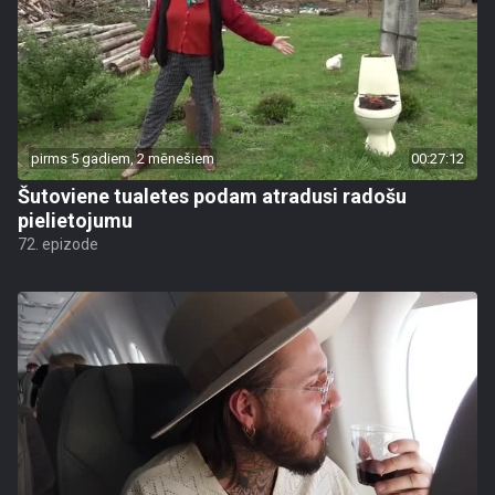
pirms 5 gadiem, 2 mēnešiem
00:27:12
Šutoviene tualetes podam atradusi radošu
pielietojumu
72. epizode