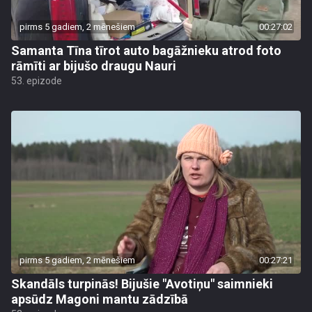
pirms 5 gadiem, 2 mēnešiem
00:27:02
Samanta Tīna tīrot auto bagāžnieku atrod foto
rāmīti ar bijušo draugu Nauri
53. epizode
pirms 5 gadiem, 2 mēnešiem
00:27:21
Skandāls turpinās! Bijušie "Avotiņu" saimnieki
apsūdz Magoni mantu zādzībā