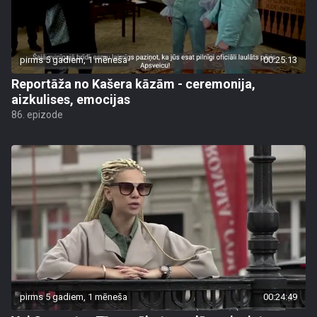
pirms 5 gadiem, 1 mēneša
00:25:13
Reportāža no Kašera kāzām - ceremonija,
aizkulises, emocijas
86. epizode
pirms 5 gadiem, 1 mēneša
00:24:49