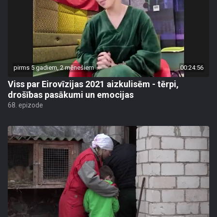
pirms 5 gadiem, 2 mēnešiem
00:24:56
Viss par Eirovīzijas 2021 aizkulisēm - tērpi,
drošības pasākumi un emocijas
68. epizode