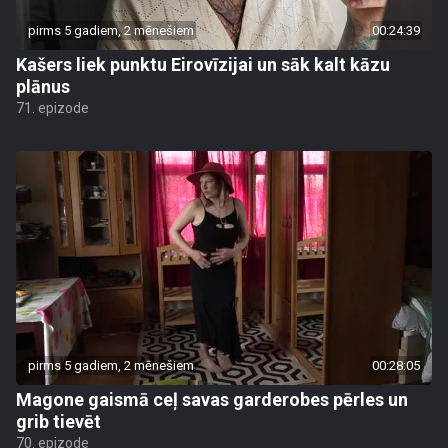
pirms 5 gadiem, 2 mēnešiem
00:24:39
Kašers liek punktu Eirovīzijai un sāk kalt kāzu
plānus
71. epizode
pirms 5 gadiem, 2 mēnešiem
00:28:05
Magone gaismā ceļ savas garderobes pērles un
grib tievēt
70. epizode