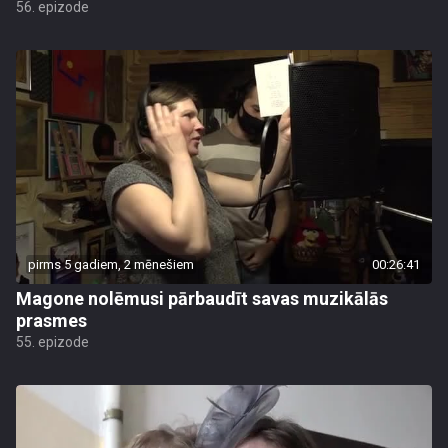
56. epizode
pirms 5 gadiem, 2 mēnešiem
00:26:41
Magone nolēmusi pārbaudīt savas muzikālās
prasmes
55. epizode