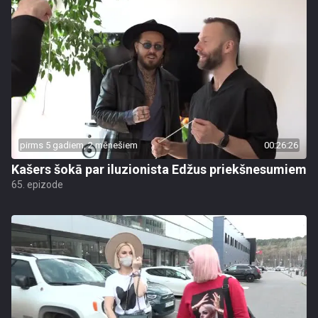
pirms 5 gadiem, 2 mēnešiem
00:26:26
Kašers šokā par iluzionista Edžus priekšnesumiem
65. epizode