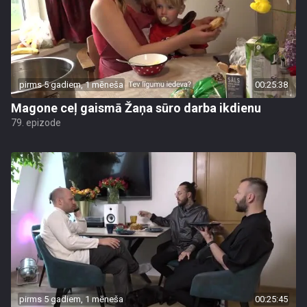
pirms 5 gadiem, 1 mēneša
00:25:38
Magone ceļ gaismā Žaņa sūro darba ikdienu
79. epizode
pirms 5 gadiem, 1 mēneša
00:25:45