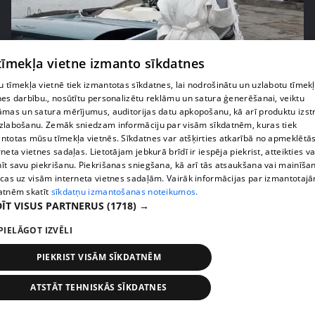
 tīmekļa vietne izmanto sīkdatnes
pirms 5 gadiem, 2 mēnešiem
00:25:14
 tīmekļa vietnē tiek izmantotas sīkdatnes, lai nodrošinātu un uzlabotu tīmek
Vai Kašera pārsteigums Samantai Tīnai
nes darbību., nosūtītu personalizētu reklāmu un satura ģenerēšanai, veiktu
dzimšanas dienā būs izdevies?
āmas un satura mērījumus, auditorijas datu apkopošanu, kā arī produktu izst
46. epizode
zlabošanu. Zemāk sniedzam informāciju par visām sīkdatnēm, kuras tiek
ntotas mūsu tīmekļa vietnēs. Sīkdatnes var atšķirties atkarībā no apmeklētā
rneta vietnes sadaļas. Lietotājam jebkurā brīdī ir iespēja piekrist, atteikties va
īt savu piekrišanu. Piekrišanas sniegšana, kā arī tās atsaukšana vai mainīša
ecas uz visām interneta vietnes sadaļām. Vairāk informācijas par izmantotaj
atnēm skatīt
sīkdatņu izmantošanas noteikumos.
ĪT VISUS PARTNERUS
(1718) →
PIELĀGOT IZVĒLI
PIEKRIST VISĀM SĪKDATNĒM
ATSTĀT TEHNISKĀS SĪKDATNES
pirms 5 gadiem, 2 mēnešiem
00:27:23