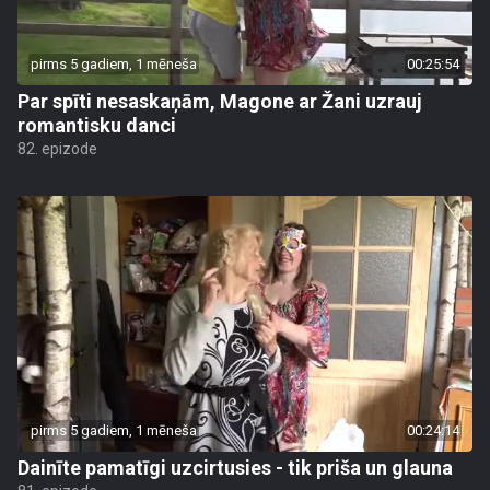
pirms 5 gadiem, 1 mēneša
00:25:54
Par spīti nesaskaņām, Magone ar Žani uzrauj
romantisku danci
82. epizode
pirms 5 gadiem, 1 mēneša
00:24:14
Dainīte pamatīgi uzcirtusies - tik priša un glauna