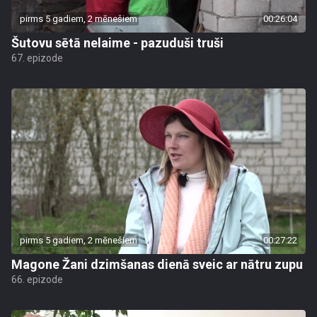
pirms 5 gadiem, 2 mēnešiem
00:26:04
Šutovu sētā nelaime - pazuduši truši
67. epizode
pirms 5 gadiem, 2 mēnešiem
00:27:22
Magone Žani dzimšanas dienā sveic ar nātru zupu
66. epizode