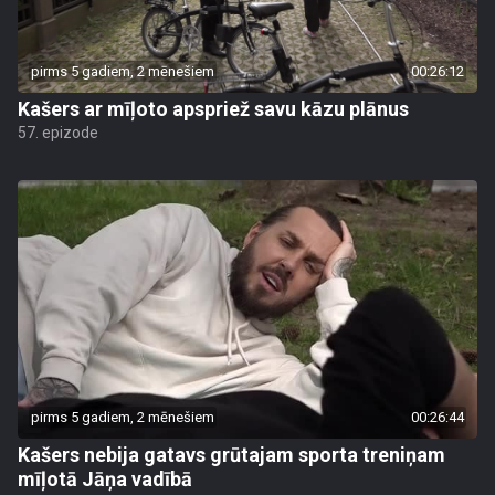
pirms 5 gadiem, 2 mēnešiem
00:26:12
Kašers ar mīļoto apspriež savu kāzu plānus
57. epizode
pirms 5 gadiem, 2 mēnešiem
00:26:44
Kašers nebija gatavs grūtajam sporta treniņam
mīļotā Jāņa vadībā