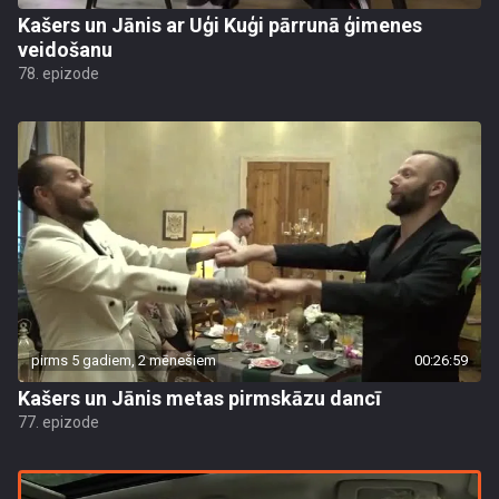
Kašers un Jānis ar Uģi Kuģi pārrunā ģimenes
veidošanu
78. epizode
pirms 5 gadiem, 2 mēnešiem
00:26:59
Kašers un Jānis metas pirmskāzu dancī
77. epizode