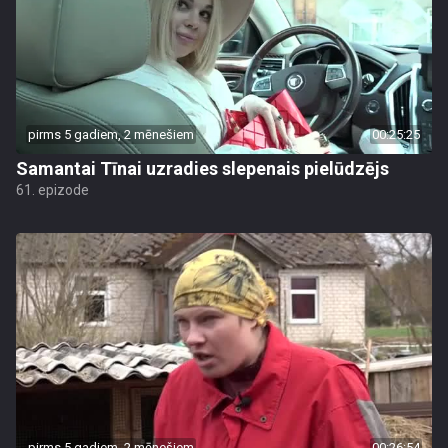
pirms 5 gadiem, 2 mēnešiem
00:25:25
Samantai Tīnai uzradies slepenais pielūdzējs
61. epizode
pirms 5 gadiem, 2 mēnešiem
00:26:54