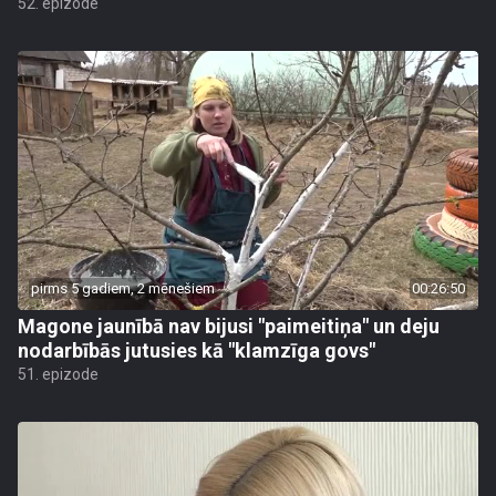
52. epizode
pirms 5 gadiem, 2 mēnešiem
00:26:50
Magone jaunībā nav bijusi "paimeitiņa" un deju
nodarbībās jutusies kā "klamzīga govs"
51. epizode