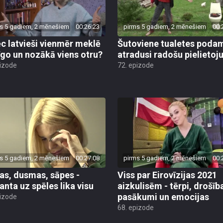
s 5 gadiem, 2 mēnešiem
00:26:23
pirms 5 gadiem, 2 mēnešiem
00:
c latvieši vienmēr meklē
Šutoviene tualetes poda
īgo un nozākā viens otru?
atradusi radošu pielieto
pizode
72. epizode
s 5 gadiem, 2 mēnešiem
00:27:08
pirms 5 gadiem, 2 mēnešiem
00:
as, dusmas, sāpes -
Viss par Eirovīzijas 2021
nta uz spēles lika visu
aizkulisēm - tērpi, drošīb
pasākumi un emocijas
pizode
68. epizode