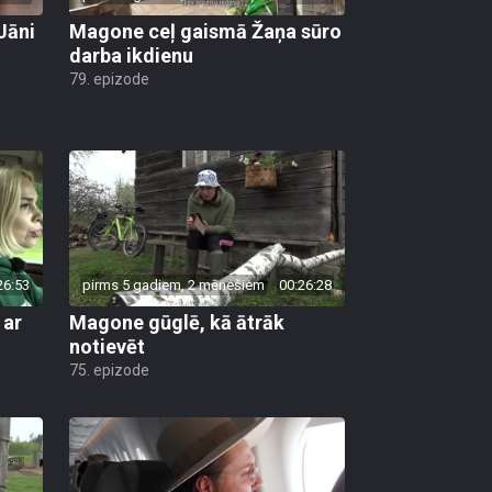
Jāni
Magone ceļ gaismā Žaņa sūro
darba ikdienu
79. epizode
26:53
pirms 5 gadiem, 2 mēnešiem
00:26:28
 ar
Magone gūglē, kā ātrāk
notievēt
75. epizode