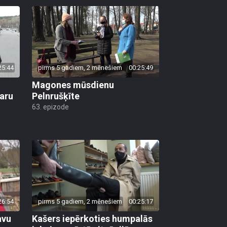
25:44
pirms 5 gadiem, 2 mēnešiem
00:25:49
Magones mūsdienu
garu
Pelnrušķīte
63. epizode
26:54
pirms 5 gadiem, 2 mēnešiem
00:25:17
avu
Kašers iepērkoties humpalās