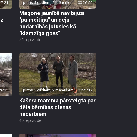
27:21
pirms 5 gadiem, 2 mēnešiem
00:26:50
e
Magone jaunībā nav bijusi
dz
"paimeitiņa" un deju
nodarbībās jutusies kā
"klamzīga govs"
51. epizode
26:25
pirms 5 gadiem, 2 mēnešiem
00:25:17
Kašera mamma pārsteigta par
dēla bērnības dienas
nedarbiem
47. epizode