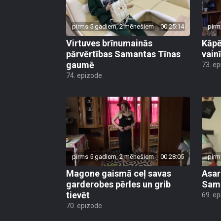
pirms 5 gadiem, 2 mēnešiem
00:25:14
pirm
Virtuves brīnumainās
Kāpē
pārvērtības Samantas Tīnas
vain
gaumē
73. e
74. epizode
pirms 5 gadiem, 2 mēnešiem
00:28:05
pirm
Magone gaismā ceļ savas
Asar
garderobes pērles un grib
Sama
tievēt
69. e
70. epizode