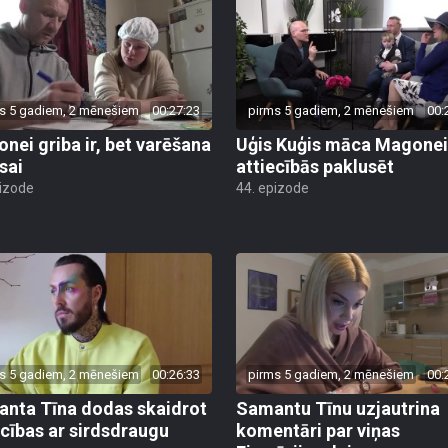
s 5 gadiem, 2 mēnešiem
00:27:23
pirms 5 gadiem, 2 mēnešiem
00:
nei griba ir, bet varēšana
Uģis Kuģis māca Magonei
sai
attiecībās paklusēt
pizode
44. epizode
s 5 gadiem, 2 mēnešiem
00:26:33
pirms 5 gadiem, 2 mēnešiem
00:
nta Tīna dodas skaidrot
Samantu Tīnu uzjautrina
ecības ar sirdsdraugu
komentāri par viņas