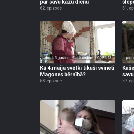
par savu kāzu dienu
slep
62. epizode
61. e
pirms 5 gadiem, 2 mēnešiem
00:25:13
pirm
Kā 4.maija svētki tikuši svinēti
Kaše
Magones bērnībā?
savu
58. epizode
57. e