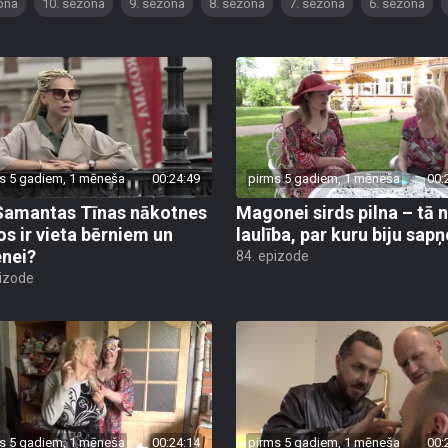
ona
10. sezona
9. sezona
8. sezona
7. sezona
6. sezona
s 5 gadiem, 1 mēneša
00:24:49
pirms 5 gadiem, 1 mēneša
00:
Samantas Tīnas nākotnes
Magonei sirds pilna – tā 
os ir vieta bērniem un
laulība, par kuru biju sapņ
nei?
84. epizode
pizode
s 5 gadiem, 1 mēneša
00:24:14
pirms 5 gadiem, 1 mēneša
00: