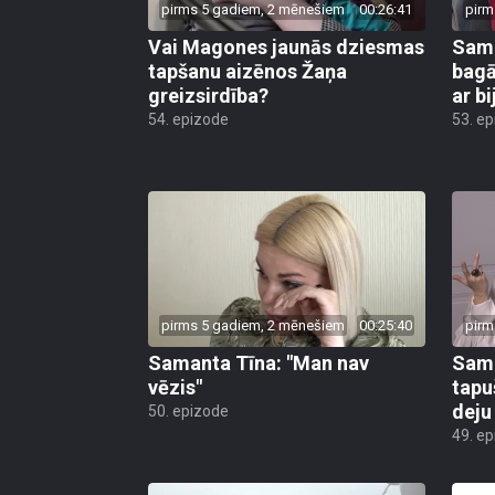
pirms 5 gadiem, 2 mēnešiem
00:26:41
pirm
Vai Magones jaunās dziesmas
Sama
tapšanu aizēnos Žaņa
bagā
greizsirdība?
ar b
54. epizode
53. e
pirms 5 gadiem, 2 mēnešiem
00:25:40
pirm
Samanta Tīna: "Man nav
Sama
vēzis"
tapu
deju
50. epizode
49. e