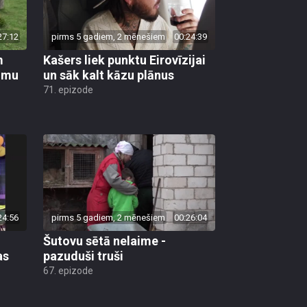
27:12
pirms 5 gadiem, 2 mēnešiem
00:24:39
m
Kašers liek punktu Eirovīzijai
jumu
un sāk kalt kāzu plānus
71. epizode
24:56
pirms 5 gadiem, 2 mēnešiem
00:26:04
Šutovu sētā nelaime -
as
pazuduši truši
67. epizode