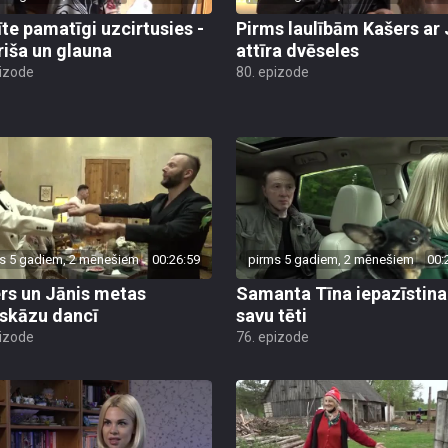
īte pamatīgi uzcirtusies -
Pirms laulībām Kašers ar 
priša un glauna
attīra dvēseles
pizode
80. epizode
s 5 gadiem, 2 mēnešiem
00:26:59
pirms 5 gadiem, 2 mēnešiem
00:
rs un Jānis metas
Samanta Tīna iepazīstina
skāzu dancī
savu tēti
pizode
76. epizode