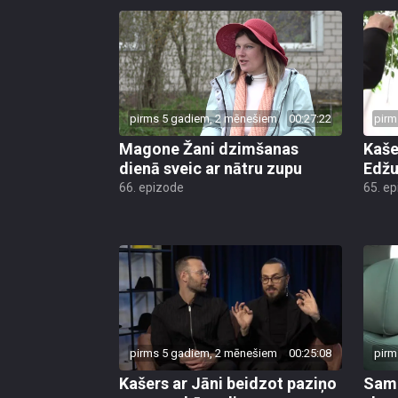
pirms 5 gadiem, 2 mēnešiem
00:27:22
pirm
Magone Žani dzimšanas
Kaše
dienā sveic ar nātru zupu
Edžu
66. epizode
65. e
pirms 5 gadiem, 2 mēnešiem
00:25:08
pirm
Kašers ar Jāni beidzot paziņo
Sama