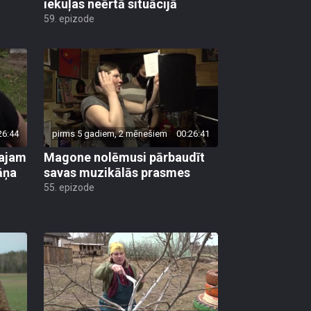
iekuļas neērtā situācijā
59. epizode
26:44
pirms 5 gadiem, 2 mēnešiem
00:26:41
tajam
Magone nolēmusi pārbaudīt
āņa
savas muzikālās prasmes
55. epizode